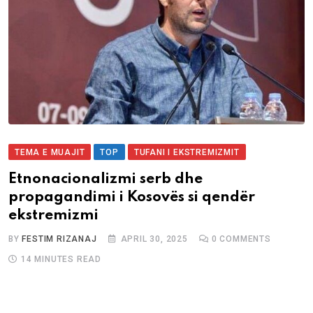
TEMA E MUAJIT
TOP
TUFANI I EKSTREMIZMIT
Etnonacionalizmi serb dhe
propagandimi i Kosovës si qendër
ekstremizmi
BY
FESTIM RIZANAJ
APRIL 30, 2025
0
COMMENTS
14 MINUTES READ