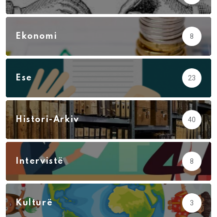
Ekonomi
8
Ese
23
Histori-Arkiv
40
Intervistë
8
Kulturë
3