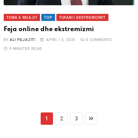
TEMA E MUAJIT
TOP
TUFANI I EKSTREMIZMIT
Feja online dhe ekstremizmi
BY
ALI PAJAZITI
APRIL 13, 2025
0
COMMENTS
9 MINUTES READ
1
2
3