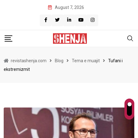
Skip
August 7, 2026
to
content
revistashenja.com
Blog
Tema e muajit
Tufani i
ekstremizmit