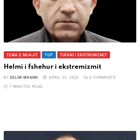
TEMA E MUAJIT
TOP
TUFANI I EKSTREMIZMIT
Helmi i fshehur i ekstremizmit
BY
SELIM IBRAIMI
APRIL 22, 2025
0
COMMENTS
7 MINUTES READ