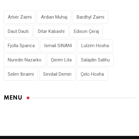
Arbër Zaimi
Ardian Muhaj
Bardhyl Zaimi
Daut Dauti
Ditar Kabashi
Edison Çeraj
Fjolla Spanca
Ismail SINANI
Lulzim Hoxha
Nuredin Nazarko
Qerim Lita
Salajdin Salihu
Selim Ibraimi
Sevdail Demiri
Çelo Hoxha
MENU