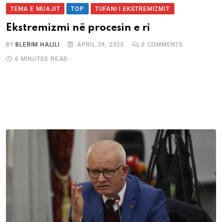
TEMA E MUAJIT
TOP
TUFANI I EKSTREMIZMIT
Ekstremizmi në procesin e ri
BY
BLERIM HALILI
APRIL 29, 2025
0
COMMENTS
6 MINUTES READ