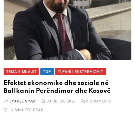
TEMA E MUAJIT
TOP
TUFANI I EKSTREMIZMIT
Efektet ekonomike dhe sociale në
Ballkanin Perëndimor dhe Kosovë
BY
JYXHEL SPAHI
APRIL 25, 2025
0
COMMENTS
14 MINUTES READ