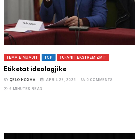
TEMA E MUAJIT
TOP
TUFANI I EKSTREMIZMIT
Etiketat ideologjike
BY
ÇELO HOXHA
APRIL 28, 2025
0
COMMENTS
6 MINUTES READ