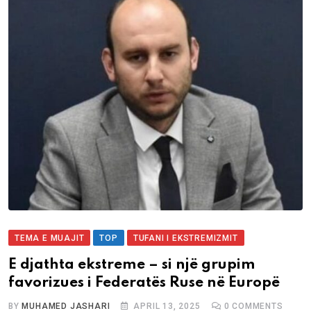
TEMA E MUAJIT
TOP
TUFANI I EKSTREMIZMIT
E djathta ekstreme – si një grupim
favorizues i Federatës Ruse në Europë
BY
MUHAMED JASHARI
APRIL 13, 2025
0
COMMENTS