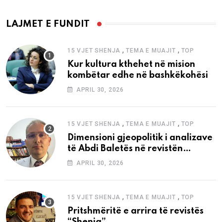
LAJMET E FUNDIT
,
,
15 VJET SHENJA
TEMA E MUAJIT
TOP
Kur kultura kthehet në mision
kombëtar edhe në bashkëkohësi
APRIL 30, 2026
,
,
15 VJET SHENJA
TEMA E MUAJIT
TOP
Dimensioni gjeopolitik i analizave
të Abdi Baletës në revistën
“Shenja”
APRIL 30, 2026
,
,
15 VJET SHENJA
TEMA E MUAJIT
TOP
Pritshmëritë e arrira të revistës
“Shenja”