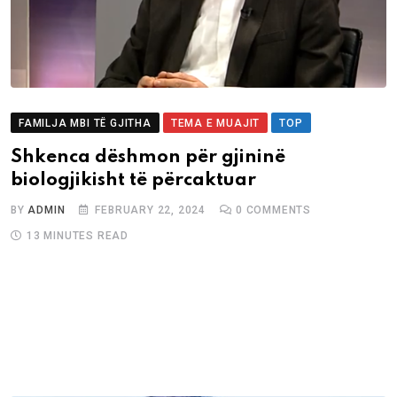
FAMILJA MBI TË GJITHA
TEMA E MUAJIT
TOP
Shkenca dëshmon për gjininë
biologjikisht të përcaktuar
BY
ADMIN
FEBRUARY 22, 2024
0
COMMENTS
13 MINUTES READ