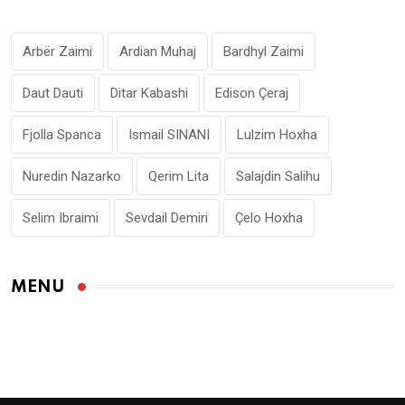
Arbër Zaimi
Ardian Muhaj
Bardhyl Zaimi
Daut Dauti
Ditar Kabashi
Edison Çeraj
Fjolla Spanca
Ismail SINANI
Lulzim Hoxha
Nuredin Nazarko
Qerim Lita
Salajdin Salihu
Selim Ibraimi
Sevdail Demiri
Çelo Hoxha
MENU