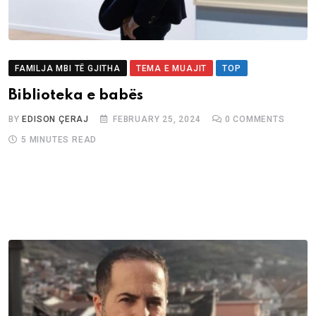
FAMILJA MBI TË GJITHA
TEMA E MUAJIT
TOP
Biblioteka e babës
BY
EDISON ÇERAJ
FEBRUARY 25, 2024
0
COMMENTS
5 MINUTES READ