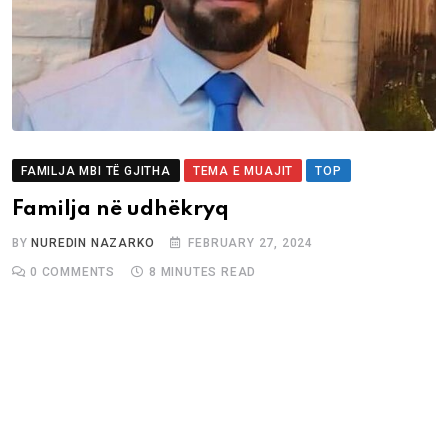
FAMILJA MBI TË GJITHA
TEMA E MUAJIT
TOP
Familja në udhëkryq
BY
NUREDIN NAZARKO
FEBRUARY 27, 2024
0
COMMENTS
8 MINUTES READ