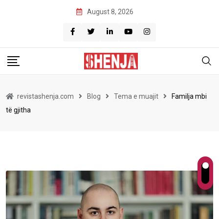
Skip
August 8, 2026
to
content
revistashenja.com
Blog
Tema e muajit
Familja mbi
të gjitha