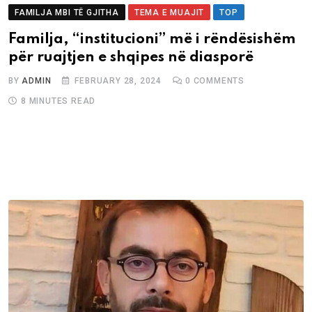
FAMILJA MBI TË GJITHA
TEMA E MUAJIT
TOP
Familja, “institucioni” më i rëndësishëm
për ruajtjen e shqipes në diasporë
BY
ADMIN
FEBRUARY 28, 2024
0
COMMENTS
8 MINUTES READ