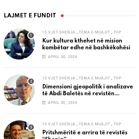
LAJMET E FUNDIT
,
,
15 VJET SHENJA
TEMA E MUAJIT
TOP
Kur kultura kthehet në mision
kombëtar edhe në bashkëkohësi
APRIL 30, 2026
,
,
15 VJET SHENJA
TEMA E MUAJIT
TOP
Dimensioni gjeopolitik i analizave
të Abdi Baletës në revistën
“Shenja”
APRIL 30, 2026
,
,
15 VJET SHENJA
TEMA E MUAJIT
TOP
Pritshmëritë e arrira të revistës