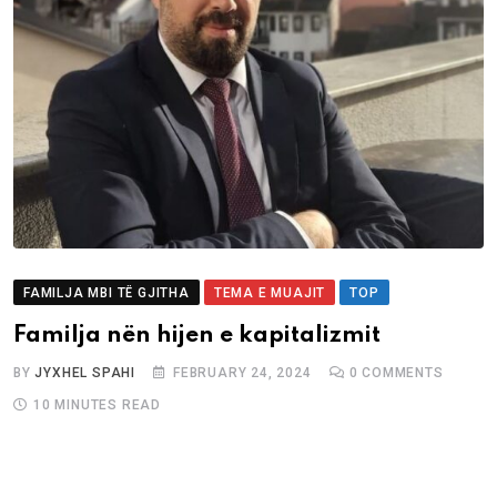
FAMILJA MBI TË GJITHA
TEMA E MUAJIT
TOP
Familja nën hijen e kapitalizmit
BY
JYXHEL SPAHI
FEBRUARY 24, 2024
0
COMMENTS
10 MINUTES READ