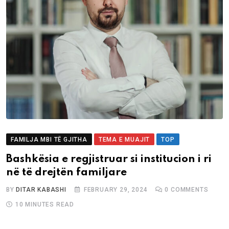
FAMILJA MBI TË GJITHA
TEMA E MUAJIT
TOP
Bashkësia e regjistruar si institucion i ri
në të drejtën familjare
BY
DITAR KABASHI
FEBRUARY 29, 2024
0
COMMENTS
10 MINUTES READ