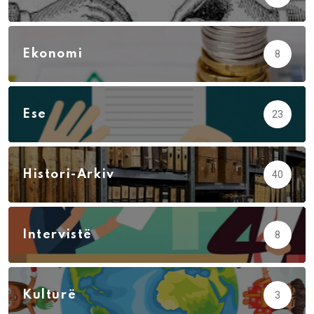
Ekonomi
8
Ese
23
Histori-Arkiv
40
Intervistë
8
Kulturë
3