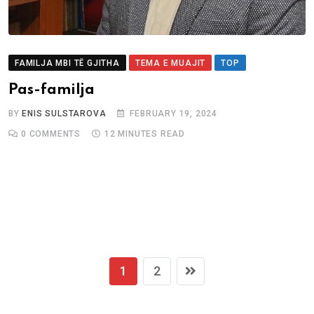
FAMILJA MBI TË GJITHA
TEMA E MUAJIT
TOP
Pas-familja
BY
ENIS SULSTAROVA
FEBRUARY 19, 2024
0
COMMENTS
12 MINUTES READ
1
2