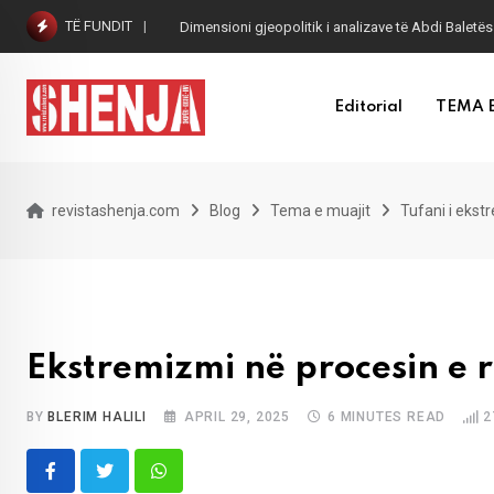
Skip
TË FUNDIT
Dimensioni gjeopolitik i analizave të Abdi Baletës
to
content
Editorial
TEMA 
revistashenja.com
Blog
Tema e muajit
Tufani i ekst
Ekstremizmi në procesin e r
BY
BLERIM HALILI
APRIL 29, 2025
6 MINUTES READ
2
Whatsapp