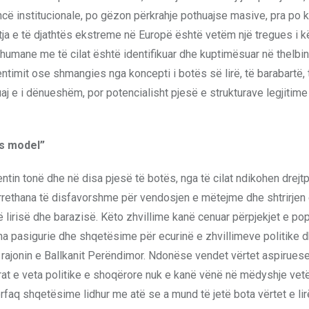
cë institucionale, po gëzon përkrahje pothuajse masive, pra po 
ritja e të djathtës ekstreme në Europë është vetëm një tregues i k
humane me të cilat është identifikuar dhe kuptimësuar në thelbin
ntimit ose shmangies nga koncepti i botës së lirë, të barabartë, 
j e i dënueshëm, por potencialisht pjesë e strukturave legjitim
ës model”
entin tonë dhe në disa pjesë të botës, nga të cilat ndikohen drejtp
 rrethana të disfavorshme për vendosjen e mëtejme dhe shtrirjen 
 lirisë dhe barazisë. Këto zhvillime kanë cenuar përpjekjet e po
ana pasigurie dhe shqetësime për ecurinë e zhvillimeve politike d
 rajonin e Ballkanit Perëndimor. Ndonëse vendet vërtet aspirues
at e veta politike e shoqërore nuk e kanë vënë në mëdyshje vetë
ërfaq shqetësime lidhur me atë se a mund të jetë bota vërtet e lirë