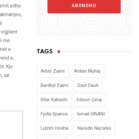
izmit edhe
ABONOHU
akmarrjes,
të
vigjilent
që me
imet e
TAGS
vend e,
it. Kjo
Arbër Zaimi
Ardian Muhaj
m, që
Bardhyl Zaimi
Daut Dauti
Ditar Kabashi
Edison Çeraj
Fjolla Spanca
Ismail SINANI
Lulzim Hoxha
Nuredin Nazarko