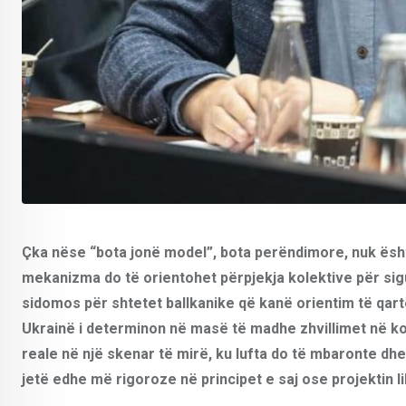
Çka nëse “bota jonë model”, bota perëndimore, nuk është
mekanizma do të orientohet përpjekja kolektive për sig
sidomos për shtetet ballkanike që kanë orientim të qartë
Ukrainë i determinon në masë të madhe zhvillimet në ko
reale në një skenar të mirë, ku lufta do të mbaronte d
jetë edhe më rigoroze në principet e saj ose projektin l