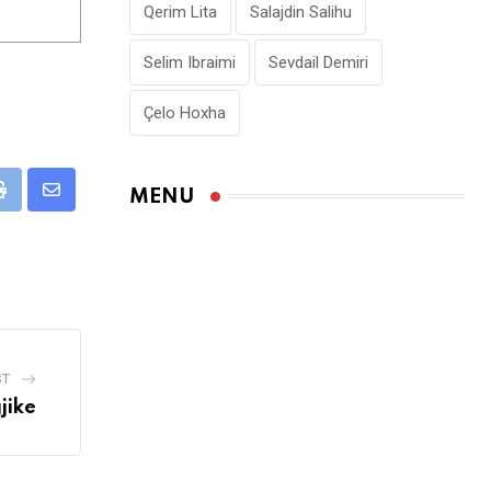
Qerim Lita
Salajdin Salihu
Selim Ibraimi
Sevdail Demiri
Çelo Hoxha
MENU
pp
Print
Share
via
Email
ST
jike