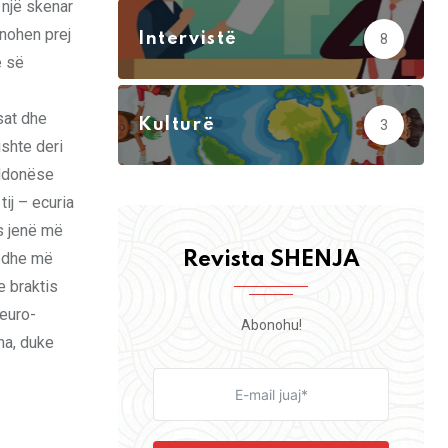
 një skenar
enohen prej
Intervistë
8
e së
sat dhe
Kulturë
3
ishte deri
 Ndonëse
ij – ecuria
s jenë më
 edhe më
Revista SHENJA
e braktis
 euro-
Abonohu!
ma, duke