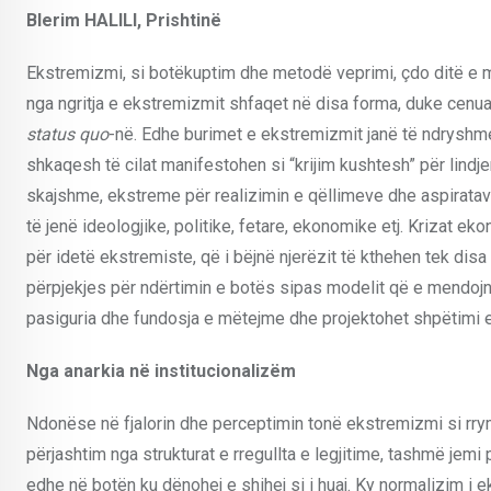
Blerim HALILI, Prishtinë
Ekstremizmi, si botëkuptim dhe metodë veprimi, çdo ditë e 
nga ngritja e ekstremizmit shfaqet në disa forma, duke cenu
status quo
-në. Edhe burimet e ekstremizmit janë të ndryshm
shkaqesh të cilat manifestohen si “krijim kushtesh” për lind
skajshme, ekstreme për realizimin e qëllimeve dhe aspirata
të jenë ideologjike, politike, fetare, ekonomike etj. Krizat e
për idetë ekstremiste, që i bëjnë njerëzit të kthehen tek di
përpjekjes për ndërtimin e botës sipas modelit që e mendojnë
pasiguria dhe fundosja e mëtejme dhe projektohet shpëtimi e 
Nga anarkia në institucionalizëm
Ndonëse në fjalorin dhe perceptimin tonë ekstremizmi si rry
përjashtim nga strukturat e rregullta e legjitime, tashmë jemi
edhe në botën ku dënohej e shihej si i huaj. Ky normalizim i ek