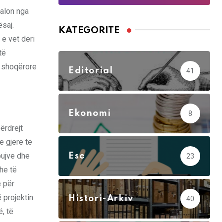
kalon nga
ësaj.
KATEGORITË
 e vet deri
të
e shoqërore
Editorial
41
Ekonomi
8
ërdrejt
e gjerë të
pujve dhe
Ese
23
he të
e për
 projektin
Histori-Arkiv
40
, të