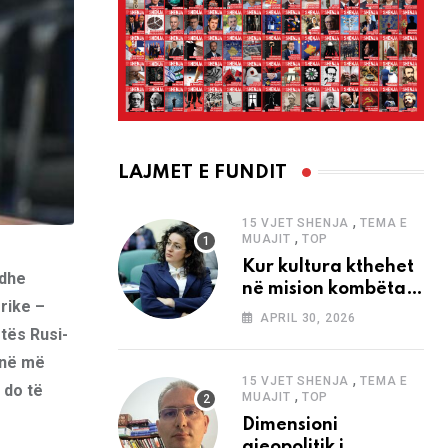
LAJMET E FUNDIT
,
15 VJET SHENJA
TEMA E
,
MUAJIT
TOP
Kur kultura kthehet
 dhe
në mision kombëtar
rike –
edhe në
APRIL 30, 2026
bashkëkohësi
ftës Rusi-
enë më
,
15 VJET SHENJA
TEMA E
 do të
,
MUAJIT
TOP
Dimensioni
gjeopolitik i