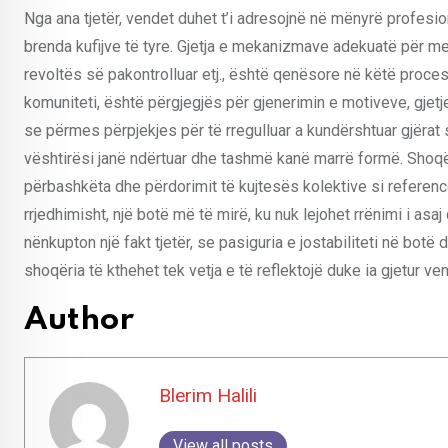
Nga ana tjetër, vendet duhet t’i adresojnë në mënyrë profes
brenda kufijve të tyre. Gjetja e mekanizmave adekuatë për m
revoltës së pakontrolluar etj., është qenësore në këtë proces 
komuniteti, është përgjegjës për gjenerimin e motiveve, gjetje
se përmes përpjekjes për të rregulluar a kundërshtuar gjëra
vështirësi janë ndërtuar dhe tashmë kanë marrë formë. Shoqër
përbashkëta dhe përdorimit të kujtesës kolektive si referencë
rrjedhimisht, një botë më të mirë, ku nuk lejohet rrënimi i asaj
nënkupton një fakt tjetër, se pasiguria e jostabiliteti në bot
shoqëria të kthehet tek vetja e të reflektojë duke ia gjetur v
Author
Blerim Halili
View all posts