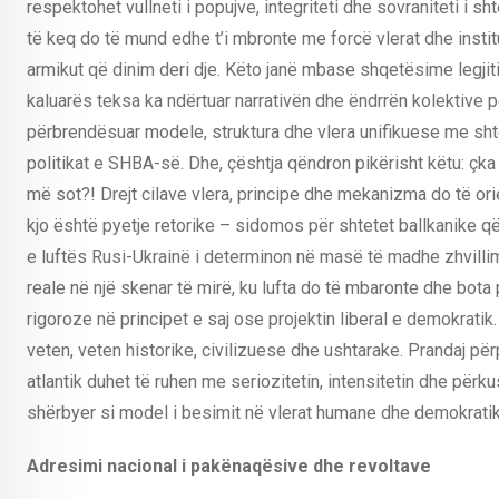
respektohet vullneti i popujve, integriteti dhe sovraniteti i s
të keq do të mund edhe t’i mbronte me forcë vlerat dhe insti
armikut që dinim deri dje. Këto janë mbase shqetësime legjit
kaluarës teksa ka ndërtuar narrativën dhe ëndrrën kolektive
përbrendësuar modele, struktura dhe vlera unifikuese me sht
politikat e SHBA-së. Dhe, çështja qëndron pikërisht këtu: çk
më sot?! Drejt cilave vlera, principe dhe mekanizma do të or
kjo është pyetje retorike – sidomos për shtetet ballkanike që
e luftës Rusi-Ukrainë i determinon në masë të madhe zhvilli
reale në një skenar të mirë, ku lufta do të mbaronte dhe bo
rigoroze në principet e saj ose projektin liberal e demokrati
veten, veten historike, civilizuese dhe ushtarake. Prandaj pë
atlantik duhet të ruhen me seriozitetin, intensitetin dhe pë
shërbyer si model i besimit në vlerat humane dhe demokratik
Adresimi nacional i pakënaqësive dhe revoltave