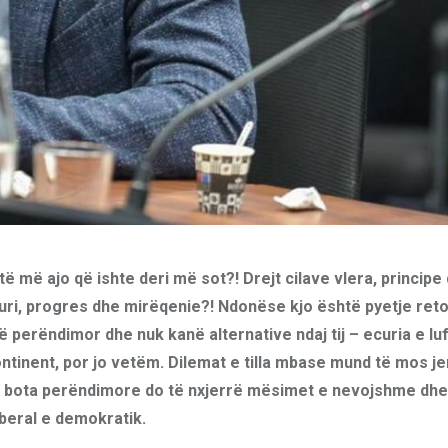
 më ajo që ishte deri më sot?! Drejt cilave vlera, principe
uri, progres dhe mirëqenie?! Ndonëse kjo është pyetje reto
 perëndimor dhe nuk kanë alternative ndaj tij – ecuria e lu
ntinent, por jo vetëm. Dilemat e tilla mbase mund të mos j
he bota perëndimore do të nxjerrë mësimet e nevojshme dhe
iberal e demokratik.