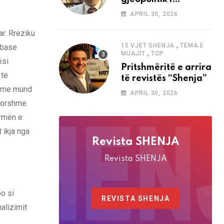
analizave të Abdi
APRIL 30, 2026
Baletës në revistën
“Shenja”
r. Rreziku
,
15 VJET SHENJA
TEMA E
mbase
,
MUAJIT
TOP
ësi
Pritshmëritë e arrira
 të
të revistës “Shenja”
rime mund
APRIL 30, 2026
avorshme
ormën e
 ikja nga
Revista SHENJA
Revista SHENJA
o si
REVISTA SHENJA
alizimit