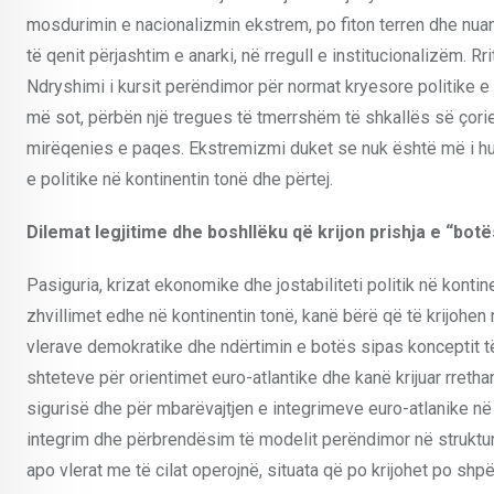
mosdurimin e nacionalizmin ekstrem, po fiton terren dhe nuan
të qenit përjashtim e anarki, në rregull e institucionalizëm. R
Ndryshimi i kursit perëndimor për normat kryesore politike e 
më sot, përbën një tregues të tmerrshëm të shkallës së çorie
mirëqenies e paqes. Ekstremizmi duket se nuk është më i hua
e politike në kontinentin tonë dhe përtej.
Dilemat legjitime dhe boshllëku që krijon prishja e “bot
Pasiguria, krizat ekonomike dhe jostabiliteti politik në kontin
zhvillimet edhe në kontinentin tonë, kanë bërë që të krijohen
vlerave demokratike dhe ndërtimin e botës sipas konceptit të
shteteve për orientimet euro-atlantike dhe kanë krijuar rreth
sigurisë dhe për mbarëvajtjen e integrimeve euro-atlanike në
integrim dhe përbrendësim të modelit perëndimor në struktur
apo vlerat me të cilat operojnë, situata që po krijohet po shp