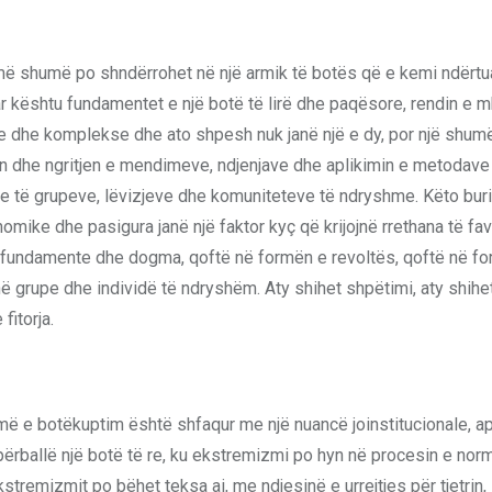
më shumë po shndërrohet në një armik të botës që e kemi ndërtua
ar kështu fundamentet e një botë të lirë dhe paqësore, rendin e 
e dhe komplekse dhe ato shpesh nuk janë një e dy, por një shum
jen dhe ngritjen e mendimeve, ndjenjave dhe aplikimin e metodave
ve të grupeve, lëvizjeve dhe komuniteteve të ndryshme. Këto bu
konomike dhe pasigura janë një faktor kyç që krijojnë rrethana të f
sa fundamente dhe dogma, qoftë në formën e revoltës, qoftë në f
 grupe dhe individë të ndryshëm. Aty shihet shpëtimi, aty shihet
fitorja.
më e botëkuptim është shfaqur me një nuancë joinstitucionale, ap
 përballë një botë të re, ku ekstremizmi po hyn në procesin e norm
stremizmit po bëhet teksa ai, me ndjesinë e urrejtjes për tjetrin,