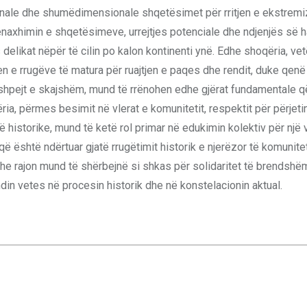
ionale dhe shumëdimensionale shqetësimet për rritjen e ekstrem
enaxhimin e shqetësimeve, urrejtjes potenciale dhe ndjenjës së h
delikat nëpër të cilin po kalon kontinenti ynë. Edhe shoqëria, ve
n e rrugëve të matura për ruajtjen e paqes dhe rendit, duke qenë 
t shpejt e skajshëm, mund të rrënohen edhe gjërat fundamentale 
ia, përmes besimit në vlerat e komunitetit, respektit për përjet
 historike, mund të ketë rol primar në edukimin kolektiv për një 
 që është ndërtuar gjatë rrugëtimit historik e njerëzor të komunitet
ë dhe rajon mund të shërbejnë si shkas për solidaritet të brendshë
endin vetes në procesin historik dhe në konstelacionin aktual.