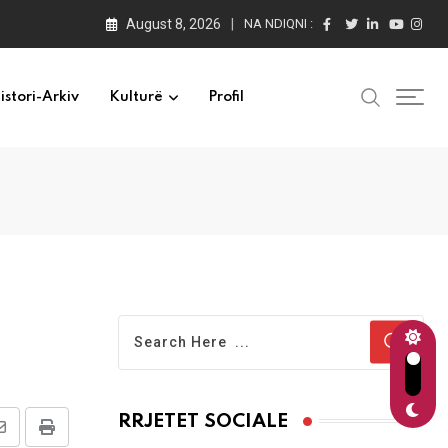
August 8, 2026
NA NDIQNI :
istori-Arkiv
Kulturë
Profil
RRJETET SOCIALE
Share
Print