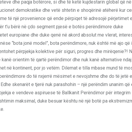
hteteve dhe paqja botërore, si dhe të ketë kujdestarin global që në
tucionet demokratike dhe vetë shtetin e shoqërinë atëherë kur c
ime të një provenience që ende përpiqet të adresojë përjetimet 
 për t’u bërë në çdo segment pjesë e botës perëndimore duke
etet europiane dhe duke qenë në akord absolut me vlerat, intere
a nëse “bota jonë model”, bota perëndimore, nuk është më ajo që 
ientohet përpjekja kolektive për siguri, progres dhe mirëqenie?!
 kanë orientim të qartë perëndimor dhe nuk kanë alternative ndaj t
met në kontinent, por jo vetëm. Dilemat e tilla mbase mund të mo
ta perëndimore do të nxjerrë mësimet e nevojshme dhe do të jetë
k. Edhe skenarët e tjerë nuk parashohin – një perëndim unanim që 
rpjekja e vendeve aspiruese të Ballkanit Perëndimor për integrim
rkushtimin maksimal, duke besuar kështu në një botë pa ekstremiz
e.