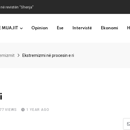
 në revistën “Shenja”
E MUAJIT
Opinion
Ese
Intervistë
Ekonomi
H
remizmit
Ekstremizmi në procesin e ri
i
77
VIEWS
1 YEAR AGO