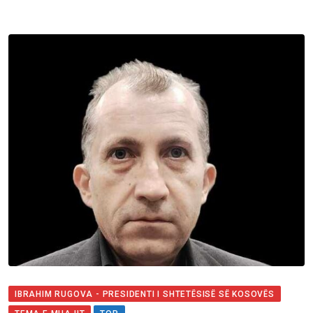
IBRAHIM RUGOVA - PRESIDENTI I SHTETËSISË SË KOSOVËS