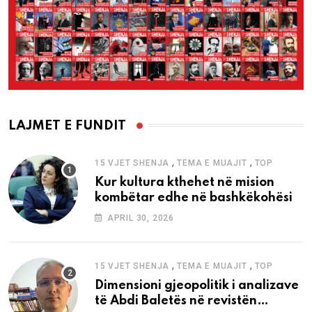
LAJMET E FUNDIT
,
,
15 VJET SHENJA
TEMA E MUAJIT
TOP
Kur kultura kthehet në mision
kombëtar edhe në bashkëkohësi
APRIL 30, 2026
,
,
15 VJET SHENJA
TEMA E MUAJIT
TOP
Dimensioni gjeopolitik i analizave
të Abdi Baletës në revistën