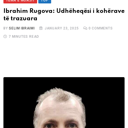
TEMA E MUAJIT
TOP
Ibrahim Rugova: Udhëheqësi i kohërave
të trazuara
BY
SELIM IBRAIMI
JANUARY 23, 2025
0
COMMENTS
7 MINUTES READ