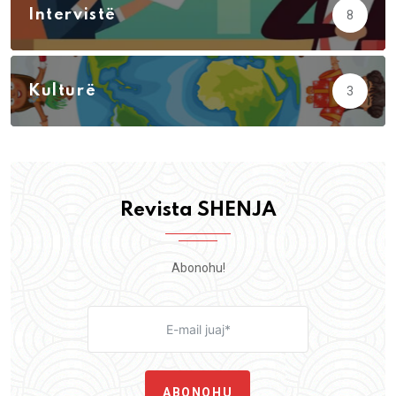
Intervistë
8
Kulturë
3
Revista SHENJA
Abonohu!
ABONOHU