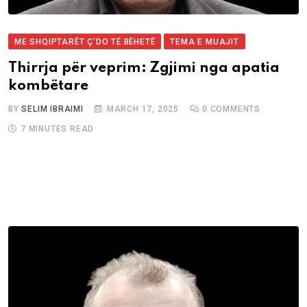
ME SHQIPTARËT Ç’DO TË BËHETË
TEMA E MUAJIT
Thirrja për veprim: Zgjimi nga apatia
kombëtare
BY
SELIM IBRAIMI
MARCH 17, 2025
0
COMMENTS
7 MINUTES READ