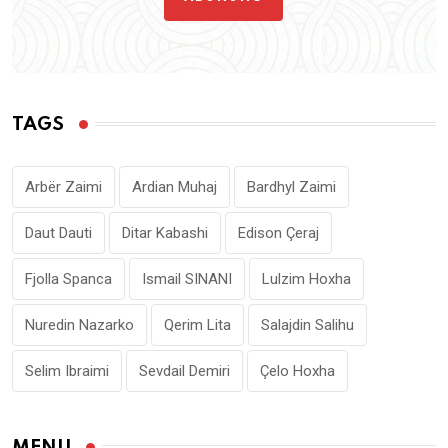
TAGS
Arbër Zaimi
Ardian Muhaj
Bardhyl Zaimi
Daut Dauti
Ditar Kabashi
Edison Çeraj
Fjolla Spanca
Ismail SINANI
Lulzim Hoxha
Nuredin Nazarko
Qerim Lita
Salajdin Salihu
Selim Ibraimi
Sevdail Demiri
Çelo Hoxha
MENU