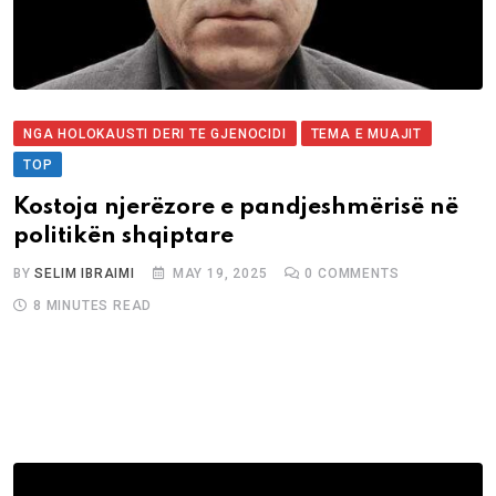
NGA HOLOKAUSTI DERI TE GJENOCIDI
TEMA E MUAJIT
TOP
Kostoja njerëzore e pandjeshmërisë në
politikën shqiptare
BY
SELIM IBRAIMI
MAY 19, 2025
0
COMMENTS
8 MINUTES READ