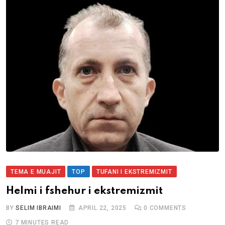
TEMA E MUAJIT
TOP
TUFANI I EKSTREMIZMIT
Helmi i fshehur i ekstremizmit
BY
SELIM IBRAIMI
APRIL 22, 2025
0
COMMENTS
7 MINUTES READ