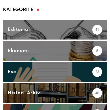
KATEGORITË
Editorial
41
Ekonomi
8
Ese
23
Histori-Arkiv
40