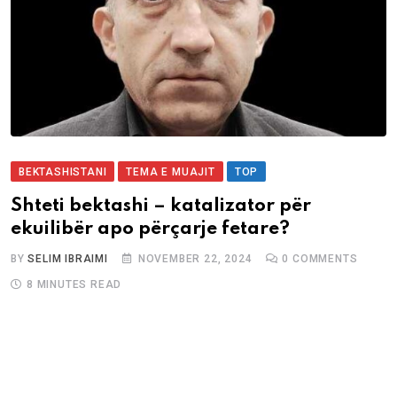
BEKTASHISTANI
TEMA E MUAJIT
TOP
Shteti bektashi – katalizator për
ekuilibër apo përçarje fetare?
BY
SELIM IBRAIMI
NOVEMBER 22, 2024
0
COMMENTS
8 MINUTES READ