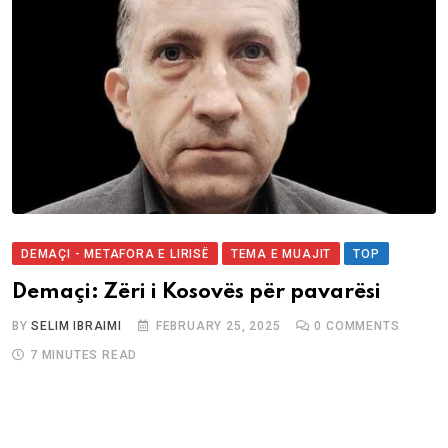
DEMAÇI - METAFORA E LIRISË
TEMA E MUAJIT
TOP
Demaçi: Zëri i Kosovës për pavarësi
BY
SELIM IBRAIMI
FEBRUARY 25, 2025
0
COMMENTS
7 MINUTES READ