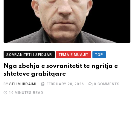
SOVRANITETI I SFIDUAR
TEMA E MUAJIT
TOP
Nga zbehja e sovranitetit te ngritja e
shteteve grabitqare
BY
SELIM IBRAIMI
FEBRUARY 20, 2026
0
COMMENTS
10 MINUTES READ