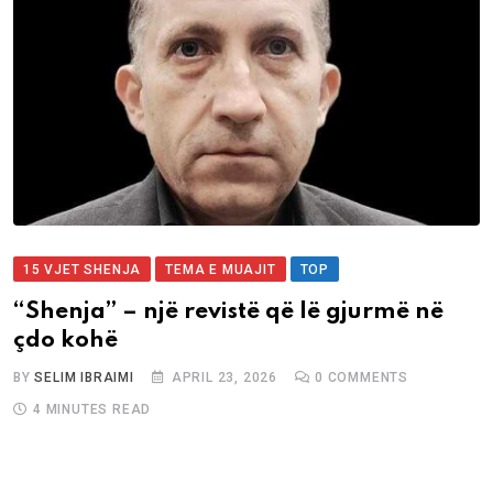
15 VJET SHENJA
TEMA E MUAJIT
TOP
“Shenja” – një revistë që lë gjurmë në
çdo kohë
BY
SELIM IBRAIMI
APRIL 23, 2026
0
COMMENTS
4 MINUTES READ