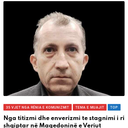
35 VJET NGA RËNIA E KOMUNIZMIT
TEMA E MUAJIT
TOP
Nga titizmi dhe enverizmi te stagnimi i ri
shqiptar në Maqedoninë e Veriut