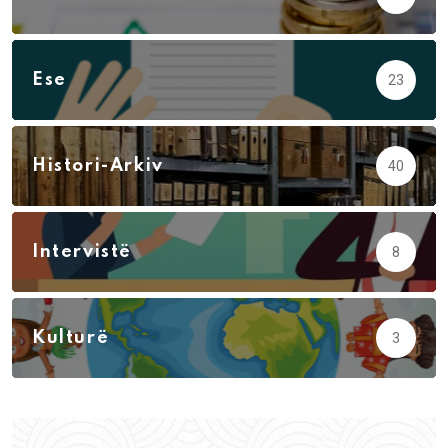
Ese
23
Histori-Arkiv
40
Intervistë
8
Kulturë
3