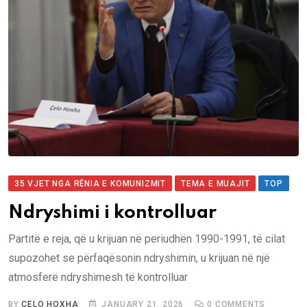
35 VJET NGA RËNIA E KOMUNIZMIT
TEMA E MUAJIT
TOP
Ndryshimi i kontrolluar
Partitë e reja, që u krijuan në periudhën 1990-1991, të cilat
supozohet se përfaqësonin ndryshimin, u krijuan në një
atmosferë ndryshimesh të kontrolluar
BY
ÇELO HOXHA
JANUARY 21, 2026
0
COMMENTS