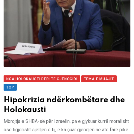
NGA HOLOKAUSTI DERI TE GJENOCIDI
TEMA E MUAJIT
TOP
Hipokrizia ndërkombëtare dhe
Holokausti
Mbrojtja e SHBA-së për Izraelin, pa e gjykuar kurrë moralisht
ose ligjërisht sjelljen e tij, e ka çuar gjendjen në atë farë pike