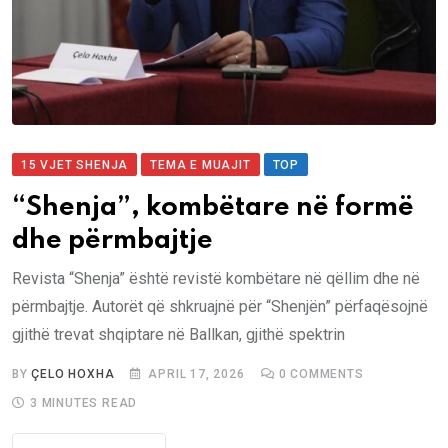
15 VJET SHENJA
TEMA E MUAJIT
TOP
“Shenja”, kombëtare në formë
dhe përmbajtje
Revista “Shenja” është revistë kombëtare në qëllim dhe në
përmbajtje. Autorët që shkruajnë për “Shenjën” përfaqësojnë
gjithë trevat shqiptare në Ballkan, gjithë spektrin
BY
ÇELO HOXHA
APRIL 17, 2026
0
COMMENTS
3 MINUTES READ