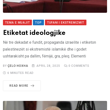
TEMA E MUAJIT
TOP
TUFANI I EKSTREMIZMIT
Etiketat ideologjike
Në tre dekadat e fundit, propaganda izraelite i etiketon
palestinezët si ekstremistë islamikë dhe i godet
ushtarakisht pa dallim, fëmijë, gra, pleq. Elementi
BY
ÇELO HOXHA
APRIL 28, 2025
0
COMMENTS
6 MINUTES READ
READ MORE