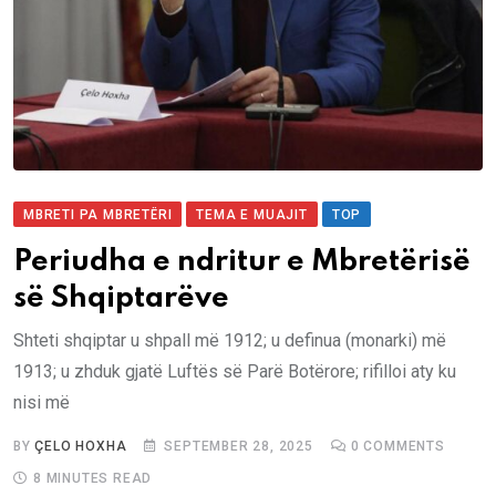
MBRETI PA MBRETËRI
TEMA E MUAJIT
TOP
Periudha e ndritur e Mbretërisë
së Shqiptarëve
Shteti shqiptar u shpall më 1912; u definua (monarki) më
1913; u zhduk gjatë Luftës së Parë Botërore; rifilloi aty ku
nisi më
BY
ÇELO HOXHA
SEPTEMBER 28, 2025
0
COMMENTS
8 MINUTES READ