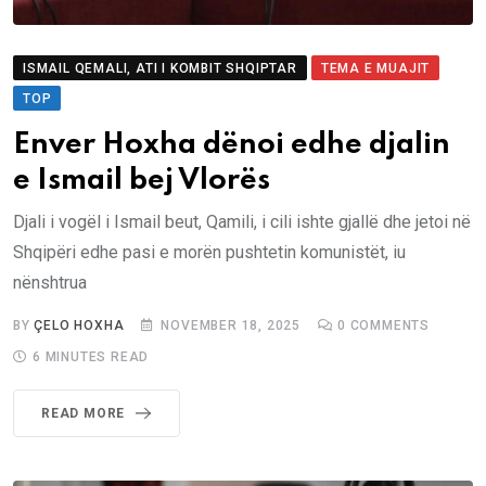
ISMAIL QEMALI, ATI I KOMBIT SHQIPTAR
TEMA E MUAJIT
TOP
Enver Hoxha dënoi edhe djalin
e Ismail bej Vlorës
Djali i vogël i Ismail beut, Qamili, i cili ishte gjallë dhe jetoi në
Shqipëri edhe pasi e morën pushtetin komunistët, iu
nënshtrua
BY
ÇELO HOXHA
NOVEMBER 18, 2025
0
COMMENTS
6 MINUTES READ
READ MORE