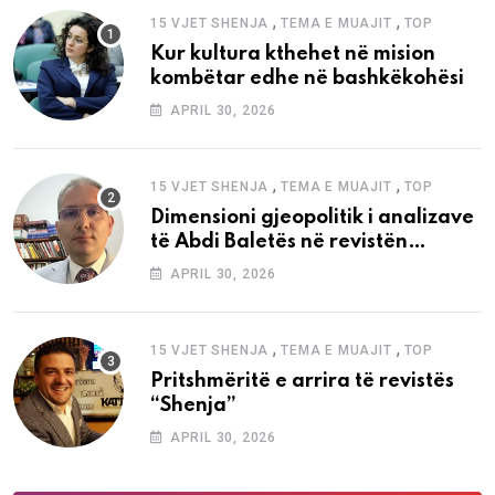
,
,
15 VJET SHENJA
TEMA E MUAJIT
TOP
Kur kultura kthehet në mision
kombëtar edhe në bashkëkohësi
APRIL 30, 2026
,
,
15 VJET SHENJA
TEMA E MUAJIT
TOP
Dimensioni gjeopolitik i analizave
të Abdi Baletës në revistën
“Shenja”
APRIL 30, 2026
,
,
15 VJET SHENJA
TEMA E MUAJIT
TOP
Pritshmëritë e arrira të revistës
“Shenja”
APRIL 30, 2026