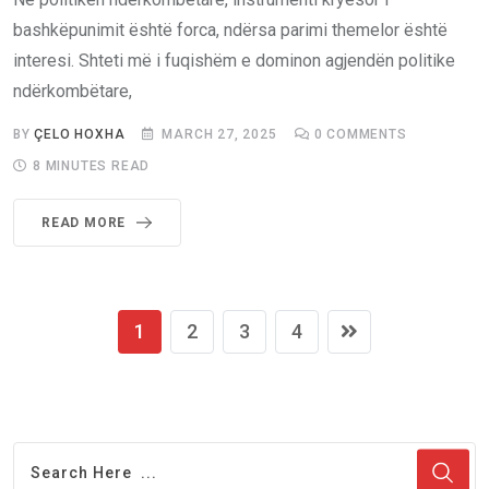
bashkëpunimit është forca, ndërsa parimi themelor është
interesi. Shteti më i fuqishëm e dominon agjendën politike
ndërkombëtare,
BY
ÇELO HOXHA
MARCH 27, 2025
0
COMMENTS
8 MINUTES READ
READ MORE
1
2
3
4