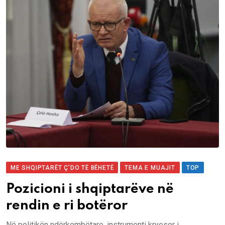
ME SHQIPTARËT Ç’DO TË BËHETË
TEMA E MUAJIT
TOP
Pozicioni i shqiptarëve në
rendin e ri botëror
Në politikën ndërkombëtare, instrumenti kryesor i