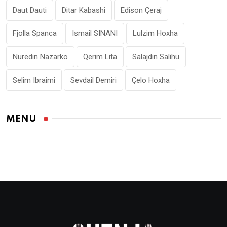
Daut Dauti
Ditar Kabashi
Edison Çeraj
Fjolla Spanca
Ismail SINANI
Lulzim Hoxha
Nuredin Nazarko
Qerim Lita
Salajdin Salihu
Selim Ibraimi
Sevdail Demiri
Çelo Hoxha
MENU