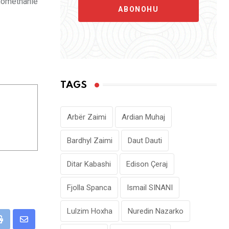
 domethanie
ABONOHU
TAGS
Arbër Zaimi
Ardian Muhaj
Bardhyl Zaimi
Daut Dauti
Ditar Kabashi
Edison Çeraj
Fjolla Spanca
Ismail SINANI
Lulzim Hoxha
Nuredin Nazarko
pp
Print
Share