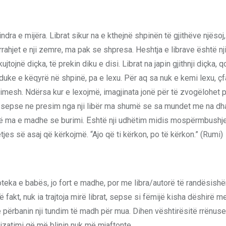
dra e mijëra. Librat sikur na e kthejnë shpinën të gjithëve njësoj
rrahjet e nji zemre, ma pak se shpresa. Heshtja e librave është nji
jtojnë diçka, të prekin diku e disi. Librat na japin gjithnji diçka, 
 duke e këqyrë në shpinë, pa e lexu. Për aq sa nuk e kemi lexu, çf
dimesh. Ndërsa kur e lexojmë, imagjinata jonë për të zvogëlohet p
mi, sepse ne presim nga nji libër ma shumë se sa mundet me na dh
 është ma e madhe se burimi. Është nji udhëtim midis mospërmbush
es së asaj që kërkojmë. “Ajo që ti kërkon, po të kërkon.” (Rumi)
oteka e babës, jo fort e madhe, por me libra/autorë të randësish
Në fakt, nuk ia trajtoja mirë librat, sepse si fëmijë kisha dëshirë m
 që përbanin nji tundim të madh për mua. Dihen vështirësitë rrënus
izatimi që më blinin nuk më mjaftonte.