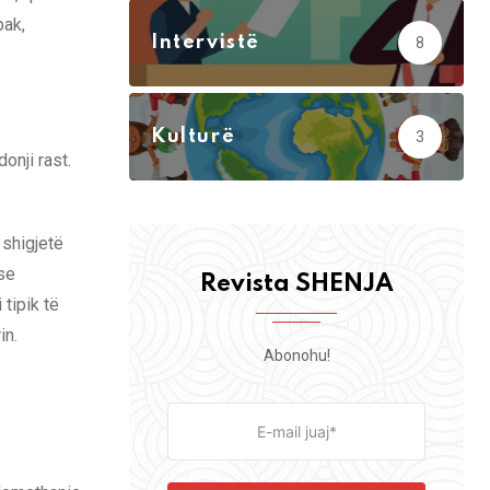
pak,
Intervistë
8
:
Kulturë
3
onji rast.
 shigjetë
 se
Revista SHENJA
tipik të
in.
Abonohu!