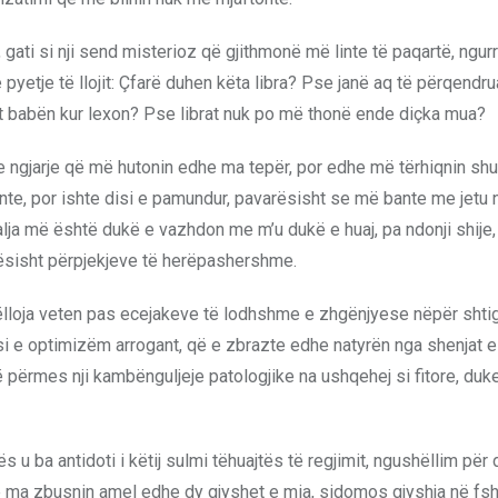
, gati si nji send misterioz që gjithmonë më linte të paqartë, ngur
te pyetje të llojit: Çfarë duhen këta libra? Pse janë aq të përqendr
gët babën kur lexon? Pse librat nuk po më thonë ende diçka mua?
e ngjarje që më hutonin edhe ma tepër, por edhe më tërhiqnin sh
te, por ishte disi e pamundur, pavarësisht se më bante me jetu në
alja më është dukë e vazhdon me m’u dukë e huaj, pa ndonji shije,
rësisht përpjekjeve të herëpashershme.
hëlloja veten pas ecejakeve të lodhshme e zhgënjyese nëpër shtig
tësi e optimizëm arrogant, që e zbrazte edhe natyrën nga shenjat e
ë përmes nji kambënguljeje patologjike na ushqehej si fitore, duk
 u ba antidoti i këtij sulmi tëhuajtës të regjimit, ngushëllim për d
që ma zbusnin amel edhe dy gjyshet e mia, sidomos gjyshja në fsh