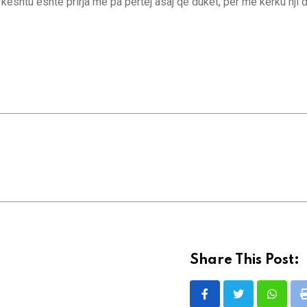
ur kështu është prirja me pa përtej asaj që duket, për me kërku nji
Share This Post:
Whatsa