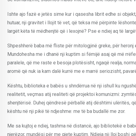
Ishte ajo fazë e jetës sime kur i qasesha librit edhe si objekt
hutuar, nji gravitet i llojit të vet, që teksa më përpinte lëshon
largët këta të mëdhenjtë që i lexojnë? Pse e ndiej aq të lar
Shpeshherë baba më fliste për mitologjinë greke, për heronj 
Mundohesha me i dhanë nji kuptim si fëmijë asaj që më rrëfen
paralele, që me raste e besoja plotësisht, ngaqë realja, norm
aromë që nuk ia kam dalë kurrë me e marrë seriozisht, pava
Kështu, biblioteka e babës u shndërrua në nji ishull ku ngus
realitetit, veçmas atij realiteti që projektoi komunizmi: zym
shenjtërisë. Duhej qëndresë përballë atij dështimi ulëritës, q
kështu në nji pikë të ndjeshme: me të ba budallë me zor.
Me sa kujtoj e ndiej, tashma në distancë, ajo bibliotekë e babës
njerëzor, mundësi për me gjete kuptim. Ndieja nji lloj boshi 