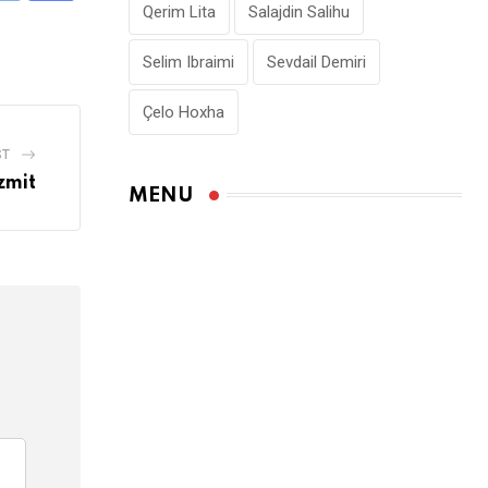
Qerim Lita
Salajdin Salihu
via
Email
Selim Ibraimi
Sevdail Demiri
Çelo Hoxha
ST
zmit
MENU