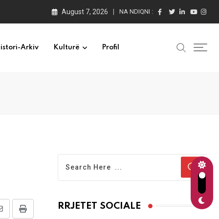
August 7, 2026
NA NDIQNI :
istori-Arkiv
Kulturë
Profil
RRJETET SOCIALE
Share
Print