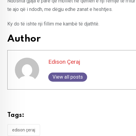
Ndoshta gjaja e parë që mbillet në qenien e nji fëmije të rrit
te ajo që i ndodh, me dëgju edhe zanat e heshtjes.
Ky do të ishte nji fillim me kambë të djathtë.
Author
Edison Çeraj
View all posts
Tags:
edison çeraj