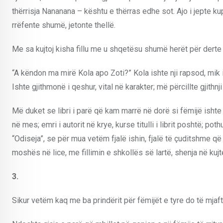
thërrisja Nananana – kështu e thërras edhe sot. Ajo i jepte k
rrëfente shumë, jetonte thellë.
Me sa kujtoj kisha fillu me u shqetësu shumë herët për derte “
“A këndon ma mirë Kola apo Zoti?” Kola ishte nji rapsod, mik i
Ishte gjithmonë i qeshur, vital në karakter; më përcillte gjithnji
Më duket se libri i parë që kam marrë në dorë si fëmijë isht
në mes; emri i autorit në krye, kurse titulli i librit poshtë; p
“Odiseja”, se për mua vetëm fjalë ishin, fjalë të çuditshme që
moshës në lice, me fillimin e shkollës së lartë, shenja në kujt
3.
Sikur vetëm kaq me ba prindërit për fëmijët e tyre do të mjafto