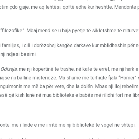
uptim çdo gjaje, me aq lehtësi, qoftë edhe kur heshtte. Mendonte 
filozofike”. Mbaj mend se u baja pyetje të sikletshme të rriturve
 familjes, i cili i dorëzohej kangës darkave kur mblidheshin për nd
 nji ndjesi besimi.
e
Odiseja
, me nji kopertinë të trashë, në kafe të errët, me nji hark e
othuajse nji ballinë misterioze. Ma shumë më tërhiqte fjala “Homer”
 ngulmonin me më ba për vete, dhe ia dolën. Mbas nji lloj rebelimi 
esë që kish lanë në mua biblioteka e babës më rilidhi fort me libr
nte: me i lindë e me i rritë me nji bibliotekë të vogël në shtëpi.