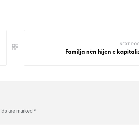
NEXT PO
Familja nën hijen e kapitali
elds are marked
*