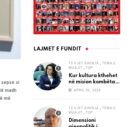
LAJMET E FUNDIT
,
15 VJET SHENJA
TEMA E
,
MUAJIT
TOP
Kur kultura kthehet
në mision kombëtar
, sepse si
edhe në
 të madh
APRIL 30, 2026
bashkëkohësi
që më
,
15 VJET SHENJA
TEMA E
,
MUAJIT
TOP
Dimensioni
gjeopolitik i