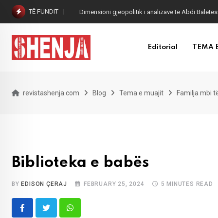
Skip
TË FUNDIT
Dimensioni gjeopolitik i analizave të Abdi Baletës
to
content
Editorial
TEMA 
revistashenja.com
Blog
Tema e muajit
Familja mbi të
Biblioteka e babës
BY
EDISON ÇERAJ
FEBRUARY 25, 2024
5 MINUTES READ
Whatsapp