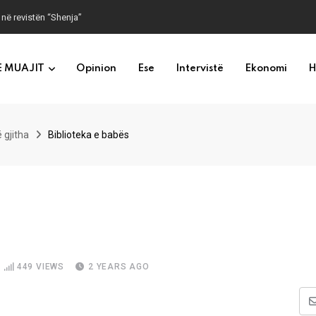
 në revistën “Shenja”
E MUAJIT
Opinion
Ese
Intervistë
Ekonomi
H
 gjitha
Biblioteka e babës
449
VIEWS
2 YEARS AGO