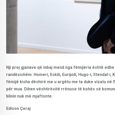
Nji prej gjanave që mbaj mend nga fëmijëria është edhe 
randësishëm: Homeri, Eskili, Euripidi, Hugo-i, Stendal-i, K
fëmijë kisha dëshirë me u argëtu me ta duke vizatu në fi
për mua. Dihen vështirësitë rrënuse të kohës së komuni
blinin nuk më mjaftonte.
Edison Çeraj