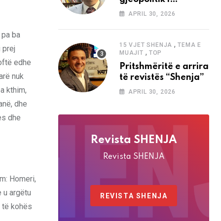
analizave të Abdi
APRIL 30, 2026
Baletës në revistën
“Shenja”
, pa ba
,
15 VJET SHENJA
TEMA E
 prej
,
MUAJIT
TOP
qoftë edhe
Pritshmëritë e arrira
arë nuk
të revistës “Shenja”
a kthim,
APRIL 30, 2026
anë, dhe
jes dhe
Revista SHENJA
Revista SHENJA
ëm: Homeri,
e u argëtu
REVISTA SHENJA
e të kohës