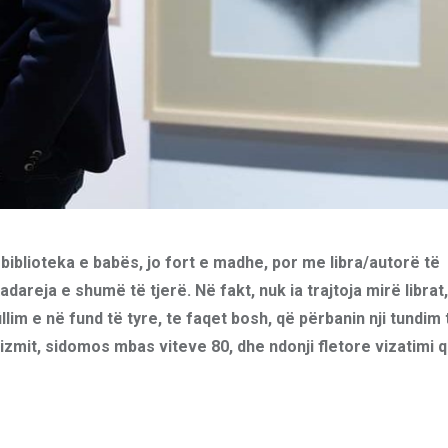
biblioteka e babës, jo fort e madhe, por me libra/autorë të
adareja e shumë të tjerë. Në fakt, nuk ia trajtoja mirë librat
llim e në fund të tyre, te faqet bosh, që përbanin nji tundim
zmit, sidomos mbas viteve 80, dhe ndonji fletore vizatimi 