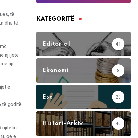
rues, të
KATEGORITË
uar dhe të
Editorial
41
umë.
 nji jetë
 me nji
Ekonomi
8
jet e
Ese
23
e të goditë
Histori-Arkiv
40
injitetin
at, që e