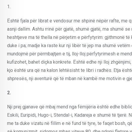
1.
Është fjala për librat e vendosur me shpinë nëpër rafte, me qin
asnji dallim. Ashtu rrinë për gjatë, shumë gjatë, ma shumë se 
heshtjeve ma të thella në përjetim e përfytyrim: gjithmonë të ku
duke i pa; madje ka raste kur nji libër të jep ma shumë vetëm
mundojmë për përmbajtjen e tij, lloj-lloj përfytyrimesh e men
kufizohet, bahet diçka konkrete. Është edhe nji lloj zhgënji
kjo është ura që na kalon lehtësisht te libri i radhës. Etja
shpresës, nji aventurë që të mban në kambë me motivin e gjetj
2.
Nji prej gjanave që mbaj mend nga fëmijëria është edhe bibli
Eskili, Euripidi, Hugo-i, Stendal-i, Kadareja e shumë të tjerë. 
me ta duke vizatu në fillim e në fund të tyre, te faqet bosh,
së komunizmit, sidomos mbas viteve 80, dhe ndonji fletore v