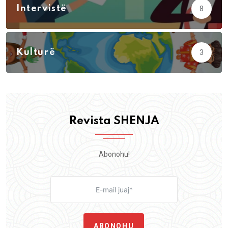
Intervistë
8
Kulturë
3
Revista SHENJA
Abonohu!
ABONOHU