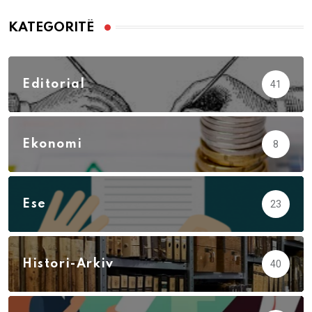
KATEGORITË
Editorial
41
Ekonomi
8
Ese
23
Histori-Arkiv
40