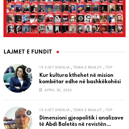
LAJMET E FUNDIT
,
,
15 VJET SHENJA
TEMA E MUAJIT
TOP
Kur kultura kthehet në mision
kombëtar edhe në bashkëkohësi
APRIL 30, 2026
,
,
15 VJET SHENJA
TEMA E MUAJIT
TOP
Dimensioni gjeopolitik i analizave
të Abdi Baletës në revistën