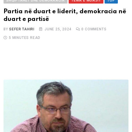
SHQIPTARËT DHE DEMOKRACIA
TEMA E MUAJIT
TOP
Partia në duart e liderit, demokracia në
duart e partisë
BY
SEFER TAHIRI
JUNE 25, 2024
0
COMMENTS
5 MINUTES READ