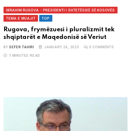
IBRAHIM RUGOVA - PRESIDENTI I SHTETËSISË SË KOSOVËS
TEMA E MUAJIT
TOP
Rugova, frymëzuesi i pluralizmit tek
shqiptarët e Maqedonisë së Veriut
BY
SEFER TAHIRI
JANUARY 26, 2025
0
COMMENTS
7 MINUTES READ