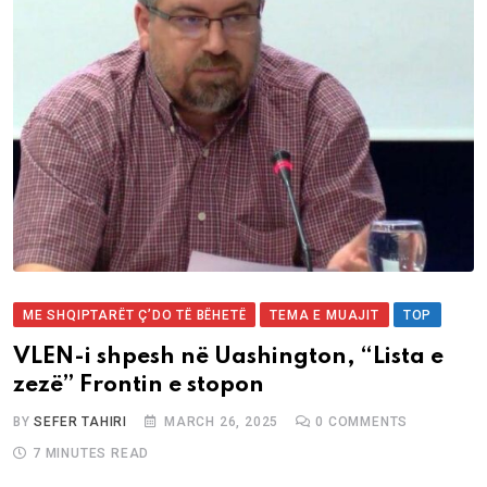
ME SHQIPTARËT Ç’DO TË BËHETË
TEMA E MUAJIT
TOP
VLEN-i shpesh në Uashington, “Lista e
zezë” Frontin e stopon
BY
SEFER TAHIRI
MARCH 26, 2025
0
COMMENTS
7 MINUTES READ