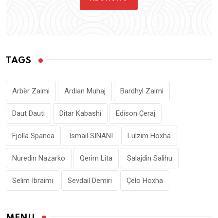
TAGS
Arbër Zaimi
Ardian Muhaj
Bardhyl Zaimi
Daut Dauti
Ditar Kabashi
Edison Çeraj
Fjolla Spanca
Ismail SINANI
Lulzim Hoxha
Nuredin Nazarko
Qerim Lita
Salajdin Salihu
Selim Ibraimi
Sevdail Demiri
Çelo Hoxha
MENU