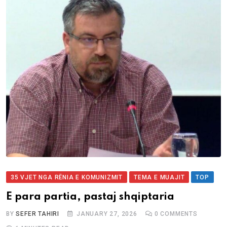
35 VJET NGA RËNIA E KOMUNIZMIT
TEMA E MUAJIT
TOP
E para partia, pastaj shqiptaria
BY
SEFER TAHIRI
JANUARY 27, 2026
0
COMMENTS