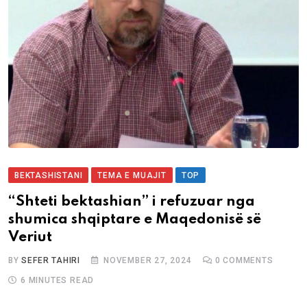
BEKTASHISTANI
TEMA E MUAJIT
TOP
“Shteti bektashian” i refuzuar nga
shumica shqiptare e Maqedonisë së
Veriut
BY
SEFER TAHIRI
NOVEMBER 27, 2024
0
COMMENTS
6 MINUTES READ