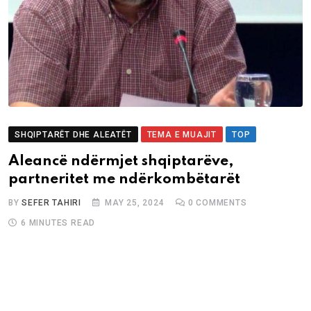
SHQIPTARËT DHE ALEATËT
TEMA E MUAJIT
TOP
Aleancë ndërmjet shqiptarëve,
partneritet me ndërkombëtarët
BY
SEFER TAHIRI
MAY 25, 2024
0
COMMENTS
6 MINUTES READ