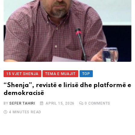
15 VJET SHENJA
TEMA E MUAJIT
TOP
“Shenja”, revistë e lirisë dhe platformë e
demokracisë
BY
SEFER TAHIRI
APRIL 15, 2026
0
COMMENTS
4 MINUTES READ