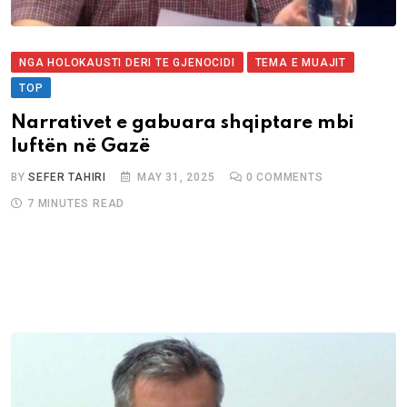
NGA HOLOKAUSTI DERI TE GJENOCIDI
TEMA E MUAJIT
TOP
Narrativet e gabuara shqiptare mbi
luftën në Gazë
BY
SEFER TAHIRI
MAY 31, 2025
0
COMMENTS
7 MINUTES READ