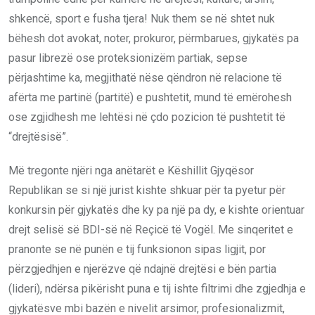
shkencë, sport e fusha tjera! Nuk them se në shtet nuk
bëhesh dot avokat, noter, prokuror, përmbarues, gjykatës pa
pasur librezë ose proteksionizëm partiak, sepse
përjashtime ka, megjithatë nëse qëndron në relacione të
afërta me partinë (partitë) e pushtetit, mund të emërohesh
ose zgjidhesh me lehtësi në çdo pozicion të pushtetit të
“drejtësisë”.
Më tregonte njëri nga anëtarët e Këshillit Gjyqësor
Republikan se si një jurist kishte shkuar për ta pyetur për
konkursin për gjykatës dhe ky pa një pa dy, e kishte orientuar
drejt selisë së BDI-së në Reçicë të Vogël. Me sinqeritet e
pranonte se në punën e tij funksionon sipas ligjit, por
përzgjedhjen e njerëzve që ndajnë drejtësi e bën partia
(lideri), ndërsa pikërisht puna e tij ishte filtrimi dhe zgjedhja e
gjykatësve mbi bazën e nivelit arsimor, profesionalizmit,