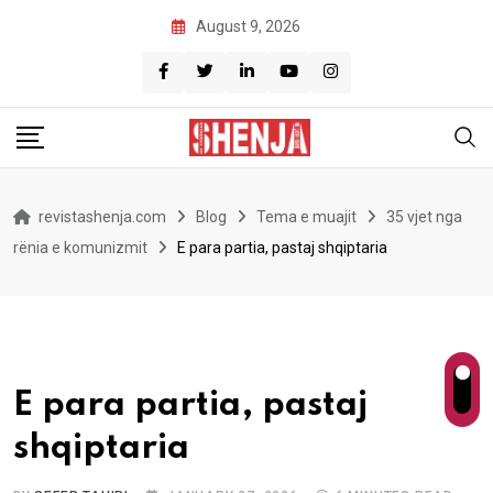
Skip
August 9, 2026
to
content
revistashenja.com
Blog
Tema e muajit
35 vjet nga
rënia e komunizmit
E para partia, pastaj shqiptaria
E para partia, pastaj
shqiptaria