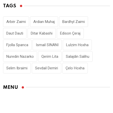
TAGS
Arbër Zaimi
Ardian Muhaj
Bardhyl Zaimi
Daut Dauti
Ditar Kabashi
Edison Çeraj
Fjolla Spanca
Ismail SINANI
Lulzim Hoxha
Nuredin Nazarko
Qerim Lita
Salajdin Salihu
Selim Ibraimi
Sevdail Demiri
Çelo Hoxha
MENU