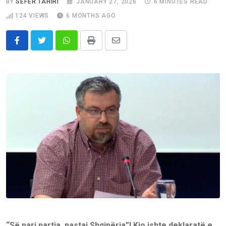
BY
SEFER TAHIRI
JANUARY 27, 2026
6 MINUTES READ
124
VIEWS
6 MONTHS AGO
Whatsapp
Print
Share
via
Email
“Së pari partia, pastaj Shqipëria”! Kjo ishte deklaratë e