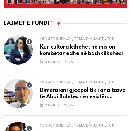
LAJMET E FUNDIT
,
,
15 VJET SHENJA
TEMA E MUAJIT
TOP
Kur kultura kthehet në mision
kombëtar edhe në bashkëkohësi
APRIL 30, 2026
,
,
15 VJET SHENJA
TEMA E MUAJIT
TOP
Dimensioni gjeopolitik i analizave
të Abdi Baletës në revistën
“Shenja”
APRIL 30, 2026
,
,
15 VJET SHENJA
TEMA E MUAJIT
TOP