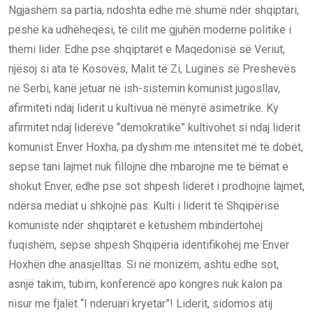
Ngjashëm sa partia, ndoshta edhe më shumë ndër shqiptari,
peshë ka udhëheqësi, të cilit me gjuhën moderne politike i
themi lider. Edhe pse shqiptarët e Maqedonisë së Veriut,
njësoj si ata të Kosovës, Malit të Zi, Luginës së Preshevës
në Serbi, kanë jetuar në ish-sistemin komunist jugosllav,
afirmiteti ndaj liderit u kultivua në mënyrë asimetrike. Ky
afirmitet ndaj liderëve “demokratikë” kultivohet si ndaj liderit
komunist Enver Hoxha, pa dyshim me intensitet më të dobët,
sepse tani lajmet nuk fillojnë dhe mbarojnë me të bëmat e
shokut Enver, edhe pse sot shpesh liderët i prodhojnë lajmet,
ndërsa mediat u shkojnë pas. Kulti i liderit të Shqipërisë
komuniste ndër shqiptarët e këtushëm mbindërtohej
fuqishëm, sepse shpesh Shqipëria identifikohej me Enver
Hoxhën dhe anasjelltas. Si në monizëm, ashtu edhe sot,
asnjë takim, tubim, konferencë apo kongres nuk kalon pa
nisur me fjalët “I nderuari kryetar”! Liderit, sidomos atij