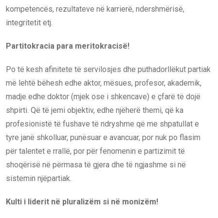
kompetencës, rezultateve në karrierë, ndershmërisë,
integritetit etj.
Partitokracia para meritokracisë!
Po të kesh afinitete të servilosjes dhe puthadorllëkut partiak
më lehtë bëhesh edhe aktor, mësues, profesor, akademik,
madje edhe doktor (mjek ose i shkencave) e çfarë të dojë
shpirti. Që të jemi objektiv, edhe njëherë themi, që ka
profesionistë të fushave të ndryshme që me shpatullat e
tyre janë shkolluar, punësuar e avancuar, por nuk po flasim
për talentet e rrallë, por për fenomenin e partizimit të
shoqërisë në përmasa të gjera dhe të ngjashme si në
sistemin njëpartiak.
Kulti i liderit në pluralizëm si në monizëm!