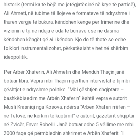
historik (termi ka të bëjë me jetëgjatësinë në krye të partisë),
Ali Ahmeti, në tubime të llojeve e formateve të ndryshme i
thuren vargje të bukura, këndohen këngë për trimërinë dhe
vizionin e tij, në ndeja e oda të burrave ose në dasma
këndohen këngët që ai i këndon. Kjo do të thotë se edhe
folklori instrumentalizohet, përkatësisht vihet në shërbim
ideopolitik.
Për Arbër Xhaferin, Ali Ahmetin dhe Menduh Thaçin janë
botuar libra. Vepra mbi Thaçin ngërthen intervistat e tij mbi
çështjet e ndryshme politike. “Mbi çështjen shqiptare –
bashkëbisedim me Arbën Xhaferin” është vepra e autorit
Musli Krasniqi nga Kosova, ndërsa “Arbën Xhaferi rrëfen –
në Tetovë, në kërkim të kuptimit” e autorit, gazetarit shqiptar
në Zvicër, Enver Robelli. Janë botuar edhe 5 vëllime me mbi
2000 faqe që përmbledhin shkrimet e Arbën Xhaferit. “I