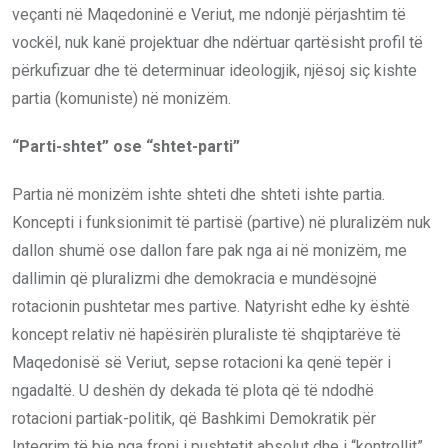
veçanti në Maqedoninë e Veriut, me ndonjë përjashtim të
vockël, nuk kanë projektuar dhe ndërtuar qartësisht profil të
përkufizuar dhe të determinuar ideologjik, njësoj siç kishte
partia (komuniste) në monizëm.
“Parti-shtet” ose “shtet-parti”
Partia në monizëm ishte shteti dhe shteti ishte partia.
Koncepti i funksionimit të partisë (partive) në pluralizëm nuk
dallon shumë ose dallon fare pak nga ai në monizëm, me
dallimin që pluralizmi dhe demokracia e mundësojnë
rotacionin pushtetar mes partive. Natyrisht edhe ky është
koncept relativ në hapësirën pluraliste të shqiptarëve të
Maqedonisë së Veriut, sepse rotacioni ka qenë tepër i
ngadaltë. U deshën dy dekada të plota që të ndodhë
rotacioni partiak-politik, që Bashkimi Demokratik për
Integrim të bie nga froni i pushtetit absolut dhe i “kontrollit”