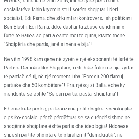
Hoxhës, e thënë në vitin 2016, kur në garë për kreun e
socialistëve ishin kryeministri i sotëm shqiptar, lideri
socialist, Edi Rama, dhe shkrimtari kontrovers, ish politikani
Ben Blushi. Edi Rama, duke dashur ta zbusë qëndrimin e
fortë të Ballës se partia është mbi të gjitha, kishte thënë
“Shqipëria dhe partia, janë si nëna e bija”!
Në vitin 1998 kam qenë në zyrën e një eksponenti të lartë të
Partisë Demokratike Shqiptare, i cili duke folur me një zyrtar
të partisë së tij, në një moment i tha “Porosit 200 flamuj
partiakë dhe 50 kombëtarë”! Pra, njësoj si Balla, edhe ky
mendonte se është “Së pari partia, pastaj shqiptaria”!
E bëmë këtë prolog, pa teorizime politologjike, sociologjike
e psiko-sociale, për të përdëftuar se sa e rëndësishme në
shoqërinë shqiptare është partia dhe ideologjia! Ndonëse
shpesh partitë shqiptare të pluralizmit “demokratik”, në