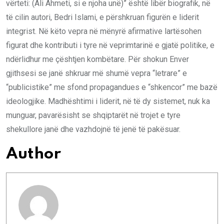
vërteti: (Ali Ahmeti, si e njoha unë)” është libër biografik, në
të cilin autori, Bedri Islami, e përshkruan figurën e liderit
integrist. Në këto vepra në mënyrë afirmative lartësohen
figurat dhe kontributi i tyre në veprimtarinë e gjatë politike, e
ndërlidhur me çështjen kombëtare. Për shokun Enver
gjithsesi se janë shkruar më shumë vepra “letrare” e
“publicistike” me sfond propagandues e “shkencor” me bazë
ideologjike. Madhështimi i liderit, në të dy sistemet, nuk ka
munguar, pavarësisht se shqiptarët në trojet e tyre
shekullore janë dhe vazhdojnë të jenë të pakësuar.
Author