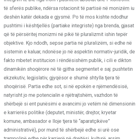
të sferës publike, ndërsa rotacionit të partisë në monizëm iu
deshën katër dekada e gjysmë. Po të mos kishte ndodhur
pushtimi i kështjellës (partiake integriste) nga brenda, gjasat
që të përsëritej monizmi në pikë të pluralizmit ishin tepër
objektive. Kjo ndodh, sepse partia në pluralizëm, si edhe në
sistemin e kaluar, ndonëse jo në aspektin normativ-juridik, de
fakto mbetet institucion i rëndësishëm publik, i cili e dikton
dinamikën shoqërore në të gjitha segmentet e saj: pushtetin
ekzekutiv, legjislativ, gjyqësor e shumë shtylla tjera të
shoqërisë. Partia edhe sot, si në epokën e njëmendësisë,
natyrisht jo me potencialin e njëtrajtshëm, vazhdon të
shërbejë si ent punësimi e avancimi jo vetëm në dimensionin
e karrierës politike (deputet, ministër, drejtor, kryetar
komune, ambasador e lloje tjera të “aparatçikëve”
administrativë), por mund të shërbejë edhe si urë ose
trampolinë edhe për karrierë në drejtësi, kulturë, arsim,