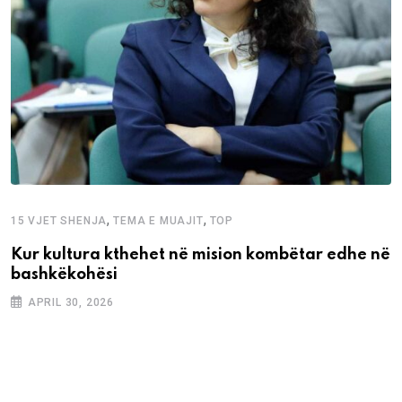
,
,
15 VJET SHENJA
TEMA E MUAJIT
TOP
Kur kultura kthehet në mision kombëtar edhe në
bashkëkohësi
APRIL 30, 2026