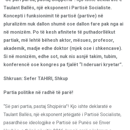
Taulant Ballës, një eksponent i Partisë Socialiste.
Koncepti i funksionimit të partisë (partive) në
pluralizëm nuk dallon shumë ose dallon fare pak nga ai
në monizëm. Po të kesh afinitete të puthadorllëkut
partiak, më lehtë bëhesh aktor, mësues, profesor,
akademik, madje edhe doktor (mjek ose i shkencave).
Si në monizëm, edhe sot, nuk nis asnjë takim, tubim,
konferencë ose kongres pa fjalët “I nderuari kryetar”.
Shkruan: Sefer TAHIRI, Shkup
Partia politike në radhë të parë!
“Së pari partia, pastaj Shqipëria”! Kjo ishte deklaratë e
Taulant Ballës, një eksponent jetëgjatë i Partisë Socialiste,
pasardhëse ideologjike e Partisë së Punës së Enver