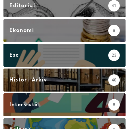
Editorial
41
Ekonomi
8
Ese
23
Histori-Arkiv
40
Intervistë
8