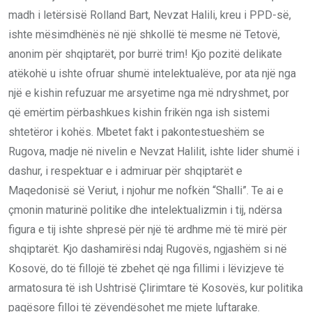
madh i letërsisë Rolland Bart, Nevzat Halili, kreu i PPD-së,
ishte mësimdhënës në një shkollë të mesme në Tetovë,
anonim për shqiptarët, por burrë trim! Kjo pozitë delikate
atëkohë u ishte ofruar shumë intelektualëve, por ata një nga
një e kishin refuzuar me arsyetime nga më ndryshmet, por
që emërtim përbashkues kishin frikën nga ish sistemi
shtetëror i kohës. Mbetet fakt i pakontestueshëm se
Rugova, madje në nivelin e Nevzat Halilit, ishte lider shumë i
dashur, i respektuar e i admiruar për shqiptarët e
Maqedonisë së Veriut, i njohur me nofkën “Shalli”. Te ai e
çmonin maturinë politike dhe intelektualizmin i tij, ndërsa
figura e tij ishte shpresë për një të ardhme më të mirë për
shqiptarët. Kjo dashamirësi ndaj Rugovës, ngjashëm si në
Kosovë, do të fillojë të zbehet që nga fillimi i lëvizjeve të
armatosura të ish Ushtrisë Çlirimtare të Kosovës, kur politika
paqësore filloi të zëvendësohet me mjete luftarake.