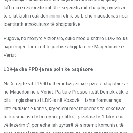
luftimin e nacionalizmit dhe separatizmit shqiptar, narrativa
të cilat kishin cak dominimin etnik serb dhe maqedonas ndaj
identitetit etnokulturor të shqiptarëve.
Rugova, në mënyrë vizionare, duke mos e shtrirë LDK-në, ua
hapi rrugën formimit të partive shqiptare në Maqedoninë e
Veriut.
LDK-ja dhe PPD-ja me politikë paqësore
Në 5 maj të vitit 1990 u themelua partia e parë e shqiptarëve
në Maqedoninë e Veriut, Partia e Prosperitetit Demokratik, e
cila – ngjashëm si LDK-ja në Kosovë – ishte formuar nga
intelektualët e kohës, kryesisht mësimdhënës të shkollave
të mesme, ish të burgosur politikë, gazetarë të “Flakës së
vëllazërimit”, por edhe ish zyrtarë të sistemit komunist, të