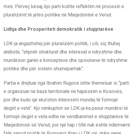
mirë. Përveç kësaj, kjo parti kishte reflektim në procesin e
pluralizimit të jetës politike në Maqedoninë e Veriut.
Lidhja dhe Prosperiteti demokratik i shqiptarëve
LDK-ja angazhohej për pluralizëm politik, i cili, siç thuhej
atëbotë, “shpreh strukturat dhe interesat e ndryshme dhe
mundëson garën e koncepteve dhe opsioneve të ndryshme
politike dhe për sistem shumëpartiak”.
Partia e drejtuar nga Ibrahim Rugova ishte themeluar si “parti
e organizuar në baza territoriale në hapësirën e Kosovës,
por dhe kudo që ekziston interesimi mundej të formojë
degët e veta”. Kjo nënkupton se LDK-ja ka pasur mundësi të
formojë degët e veta edhe në vendbanimet e shqiptarëve të
Maqedonisë së Veriut, por një hap i tillë nuk është ndërmarrë
falë sensit politik të Rugovës! Kreu i LDK-së, duke qenë