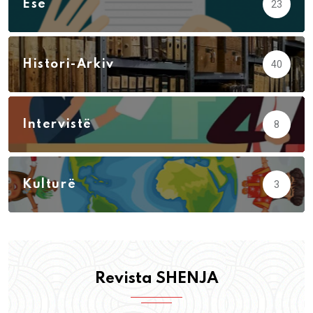
Ese
23
Histori-Arkiv
40
Intervistë
8
Kulturë
3
Revista SHENJA