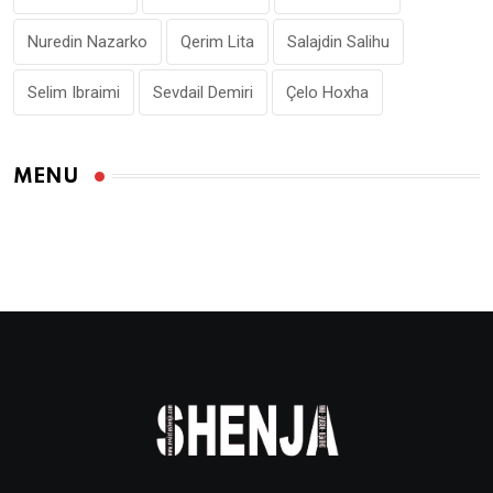
Nuredin Nazarko
Qerim Lita
Salajdin Salihu
Selim Ibraimi
Sevdail Demiri
Çelo Hoxha
MENU