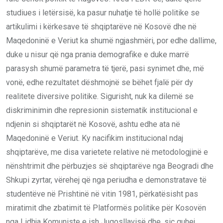
studiues i letërsisë, ka pasur nuhatje të hollë politike se
artikulimi i kërkesave të shqiptarëve në Kosovë dhe në
Maqedoninë e Veriut ka shumë ngjashmëri, por edhe dallime,
duke u nisur që nga prania demografike e duke marrë
parasysh shumë parametra të tjerë, pasi synimet dhe, më
vonë, edhe rezultatet dëshmojnë se bëhet fjalë për dy
realitete diversive politike. Sigurisht, nuk ka dilemë se
diskriminimin dhe represionin sistematik institucional e
ndjenin si shqiptarët në Kosovë, ashtu edhe ata në
Maqedoninë e Veriut. Ky nacifikim institucional ndaj
shqiptarëve, me disa varietete relative në metodologjinë e
nënshtrimit dhe përbuzjes së shqiptarëve nga Beogradi dhe
Shkupi zyrtar, vërehej që nga periudha e demonstratave të
studentëve në Prishtinë në vitin 1981, përkatësisht pas
miratimit dhe zbatimit të Platformës politike për Kosovën
nga Lidhja Komuniste e ish Jugosllavisë dhe, siç quhej,