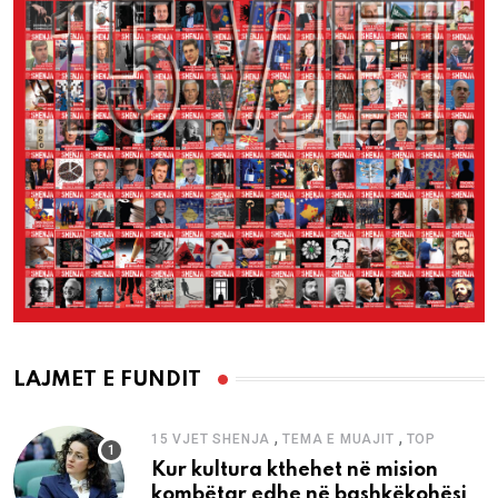
LAJMET E FUNDIT
,
,
15 VJET SHENJA
TEMA E MUAJIT
TOP
Kur kultura kthehet në mision
kombëtar edhe në bashkëkohësi