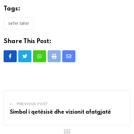
Tags:
sefer tahiri
Share This Post:
Whatsapp
Print
Share
via
Email
PREVIOUS POST
Simbol i qetësisë dhe vizionit afatgjatë