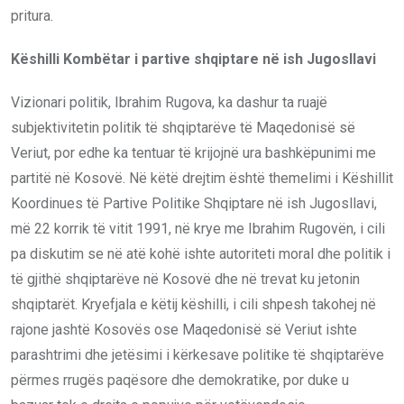
pritura.
Këshilli Kombëtar i partive shqiptare në ish Jugosllavi
Vizionari politik, Ibrahim Rugova, ka dashur ta ruajë
subjektivitetin politik të shqiptarëve të Maqedonisë së
Veriut, por edhe ka tentuar të krijojnë ura bashkëpunimi me
partitë në Kosovë. Në këtë drejtim është themelimi i Këshillit
Koordinues të Partive Politike Shqiptare në ish Jugosllavi,
më 22 korrik të vitit 1991, në krye me Ibrahim Rugovën, i cili
pa diskutim se në atë kohë ishte autoriteti moral dhe politik i
të gjithë shqiptarëve në Kosovë dhe në trevat ku jetonin
shqiptarët. Kryefjala e këtij këshilli, i cili shpesh takohej në
rajone jashtë Kosovës ose Maqedonisë së Veriut ishte
parashtrimi dhe jetësimi i kërkesave politike të shqiptarëve
përmes rrugës paqësore dhe demokratike, por duke u