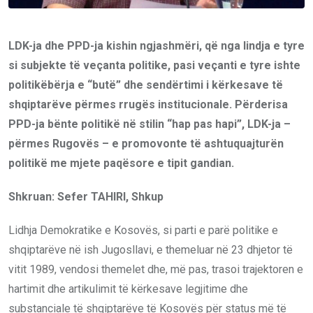
LDK-ja dhe PPD-ja kishin ngjashmëri, që nga lindja e tyre
si subjekte të veçanta politike, pasi veçanti e tyre ishte
politikëbërja e “butë” dhe sendërtimi i kërkesave të
shqiptarëve përmes rrugës institucionale. Përderisa
PPD-ja bënte politikë në stilin “hap pas hapi”, LDK-ja –
përmes Rugovës – e promovonte të ashtuquajturën
politikë me mjete paqësore e tipit gandian.
Shkruan: Sefer TAHIRI, Shkup
Lidhja Demokratike e Kosovës, si parti e parë politike e
shqiptarëve në ish Jugosllavi, e themeluar në 23 dhjetor të
vitit 1989, vendosi themelet dhe, më pas, trasoi trajektoren e
hartimit dhe artikulimit të kërkesave legjitime dhe
substanciale të shqiptarëve të Kosovës për status më të