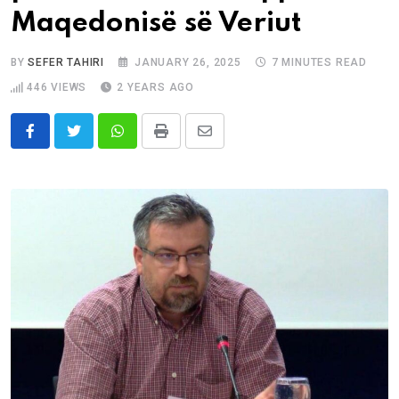
Maqedonisë së Veriut
BY
SEFER TAHIRI
JANUARY 26, 2025
7 MINUTES READ
446
VIEWS
2 YEARS AGO
Whatsapp
Print
Share
via
Email