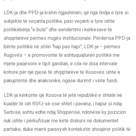
LDK-ja dhe PPD-ja kishin ngjashmëri, që nga lindja e tyre si
subjekte të veçanta politike, pasi veçanti e tyre ishte
politikëbërja “e butë” dhe sendërtimi i kërkesave të
shqiptarëve përmes rrugës institucionale. Përderisa PPD-ja
bënte politikë në stilin “hap pas hapi”, LDK-ja – përmes
Rugovës – e promovonte të ashtuquajturën politikë me
mjete paqësore e tipit gandian, e cila në disa intervale
kohore për një pjesë të shqiptarëve të Kosovës ishte e
pakuptimtë dhe anakronike, ngase durimit i vinte fundi.
LDK-ja kërkonte që Kosova të jetë republikë e shtatë në
kuadër të ish RSFJ-së ose shtet i pavarur, i hapur si ndaj
Serbisë, ashtu edhe ndaj Shqipërisë, ndonëse ky pozicion
nuk ishte i përkufizuar me këtë diskurs në dokumentet
partiake, duke marrë parasysh kontekstin shoqëror politik të