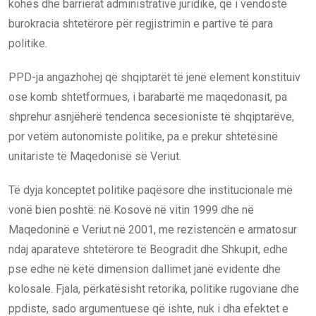
kohës dhe barrierat administrative juridike, që i vendoste
burokracia shtetërore për regjistrimin e partive të para
politike.
PPD-ja angazhohej që shqiptarët të jenë element konstituiv
ose komb shtetformues, i barabartë me maqedonasit, pa
shprehur asnjëherë tendenca secesioniste të shqiptarëve,
por vetëm autonomiste politike, pa e prekur shtetësinë
unitariste të Maqedonisë së Veriut.
Të dyja konceptet politike paqësore dhe institucionale më
vonë bien poshtë: në Kosovë në vitin 1999 dhe në
Maqedoninë e Veriut në 2001, me rezistencën e armatosur
ndaj aparateve shtetërore të Beogradit dhe Shkupit, edhe
pse edhe në këtë dimension dallimet janë evidente dhe
kolosale. Fjala, përkatësisht retorika, politike rugoviane dhe
ppdiste, sado argumentuese që ishte, nuk i dha efektet e