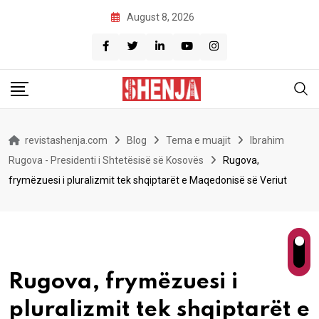
Skip
August 8, 2026
to
content
revistashenja.com
Blog
Tema e muajit
Ibrahim
Rugova - Presidenti i Shtetësisë së Kosovës
Rugova,
frymëzuesi i pluralizmit tek shqiptarët e Maqedonisë së Veriut
Rugova, frymëzuesi i
pluralizmit tek shqiptarët e