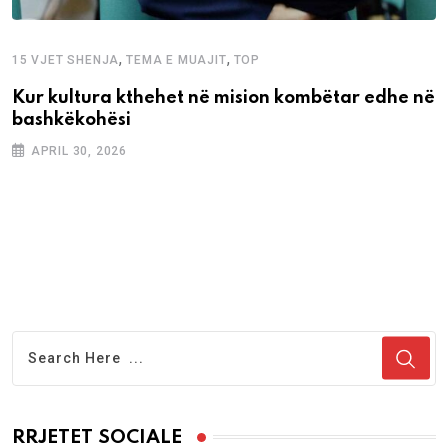
,
,
15 VJET SHENJA
TEMA E MUAJIT
TOP
Kur kultura kthehet në mision kombëtar edhe në
bashkëkohësi
APRIL 30, 2026
RRJETET SOCIALE