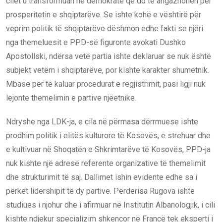
cilët u transformuan në demokratë që do të angazhohen për
prosperitetin e shqiptarëve. Se ishte kohë e vështirë për
veprim politik të shqiptarëve dëshmon edhe fakti se njëri
nga themeluesit e PPD-së figuronte avokati Dushko
Apostollski, ndërsa vetë partia ishte deklaruar se nuk është
subjekt vetëm i shqiptarëve, por kishte karakter shumetnik.
Mbase për të kaluar procedurat e regjistrimit, pasi ligji nuk
lejonte themelimin e partive njëetnike.
Ndryshe nga LDK-ja, e cila në përmasa dërrmuese ishte
prodhim politik i elitës kulturore të Kosovës, e strehuar dhe
e kultivuar në Shoqatën e Shkrimtarëve të Kosovës, PPD-ja
nuk kishte një adresë referente organizative të themelimit
dhe strukturimit të saj. Dallimet ishin evidente edhe sa i
përket lidershipit të dy partive. Përderisa Rugova ishte
studiues i njohur dhe i afirmuar në Institutin Albanologjik, i cili
kishte ndjekur specializim shkencor në Francë tek eksperti i