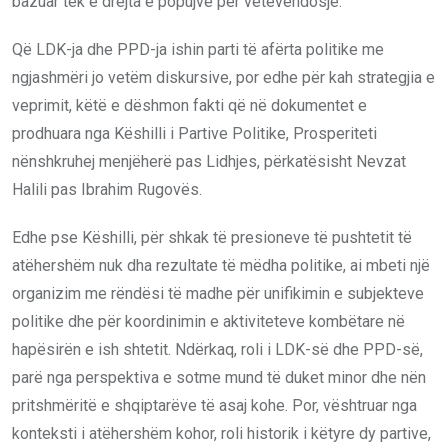
bazuar tek e drejta e popujve për vetëvendosje.
Që LDK-ja dhe PPD-ja ishin parti të afërta politike me
ngjashmëri jo vetëm diskursive, por edhe për kah strategjia e
veprimit, këtë e dëshmon fakti që në dokumentet e
prodhuara nga Këshilli i Partive Politike, Prosperiteti
nënshkruhej menjëherë pas Lidhjes, përkatësisht Nevzat
Halili pas Ibrahim Rugovës.
Edhe pse Këshilli, për shkak të presioneve të pushtetit të
atëhershëm nuk dha rezultate të mëdha politike, ai mbeti një
organizim me rëndësi të madhe për unifikimin e subjekteve
politike dhe për koordinimin e aktiviteteve kombëtare në
hapësirën e ish shtetit. Ndërkaq, roli i LDK-së dhe PPD-së,
parë nga perspektiva e sotme mund të duket minor dhe nën
pritshmëritë e shqiptarëve të asaj kohe. Por, vështruar nga
konteksti i atëhershëm kohor, roli historik i këtyre dy partive,