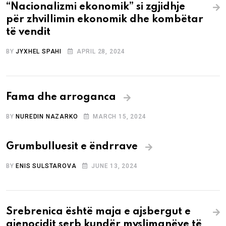
“Nacionalizmi ekonomik” si zgjidhje
për zhvillimin ekonomik dhe kombëtar
të vendit
BY
JYXHEL SPAHI
APRIL 28, 2024
Fama dhe arroganca
BY
NUREDIN NAZARKO
MARCH 15, 2024
Grumbulluesit e ëndrrave
BY
ENIS SULSTAROVA
JUNE 13, 2024
Srebrenica është maja e ajsbergut e
gjenocidit serb kundër myslimanëve të