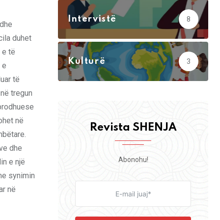
Intervistë
8
 dhe
cila duhet
 e të
Kulturë
3
 e
uar të
 në tregun
 prodhuese
ohet në
Revista SHENJA
mbëtare.
sve dhe
Abonohu!
in e një
 me synimin
ar në