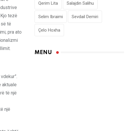
Qerim Lita
Salajdin Salihu
ndustrive
 Kjo tezë
Selim Ibraimi
Sevdail Demiri
 së të
Çelo Hoxha
imi, pra ato
ionalizmi
limit.
MENU
 vdekur”.
 aktuale
rë të një
të një