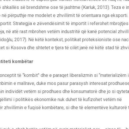
ë shkallës së brendshme ose të jashtme (Karluk, 2013). Teza e i
ë përputhje me modelet e zhvillimit të orientuara nga eksporti.
ortit. Strategjia e zëvendësimit të importit i referohet mbrojtjes
eja, në atë rast mbrohen vetëm industritë që kanë potencial zhvill
doğlu, 2017). Në këtë kontekst, politikat proteksioniste ose nac
 si Kosova dhe shtetet e tjera të cilët janë në këtë stad të zhvil
ntiteti kombëtar
onceptit të “kombit” dhe e paraqet liberalizmin si “materializëm i
ëmbimin e mallrave, duke mos pasur parasysh interesat prodhuese
hin individët vetëm si prodhues dhe konsumatorë dhe jo si qyteta
qëllimi i politikës ekonomike nuk duhet të kufizohet vetëm në
ër zhvillimin e fuqisë kombëtare, si dhe të elementëve kulturorë 