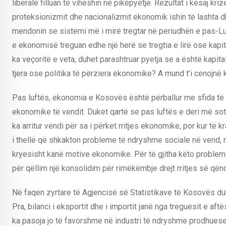
liberale filluan të viheshin në pikëpyetje. Rezultat i kësaj kr
proteksionizmit dhe nacionalizmit ekonomik ishin të lashta 
mendonin se sistemi më i mirë tregtar në periudhën e pas-Luft
e ekonomisë treguan edhe një herë se tregtia e lirë ose kapi
ka veçoritë e veta, duhet parashtruar pyetja se a është kapi
tjera ose politika të përziera ekonomike? A mund t’i cenojnë k
Pas luftës, ekonomia e Kosovës është përballur me sfida të 
ekonomike të vendit. Duket qartë se pas luftës e deri më s
ka arritur vendi për sa i përket rritjes ekonomike, por kur të
i thellë që shkakton probleme të ndryshme sociale në vend, 
kryesisht kanë motive ekonomike. Për të gjitha këto problem
për qëllim një konsolidim për rimëkëmbje drejt rritjes së që
Në faqen zyrtare të Agjencisë së Statistikave të Kosovës duk
Pra, bilanci i eksportit dhe i importit janë nga treguesit e 
ka pasoja jo të favorshme në industri të ndryshme prodhuese,