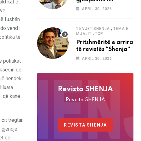
aktikat e
analizave të Abdi
APRIL 30, 2026
sve
Baletës në revistën
 në fushën
“Shenja”
çdo vend i
,
15 VJET SHENJA
TEMA E
,
MUAJIT
TOP
olitika të
Pritshmëritë e arrira
të revistës “Shenja”
APRIL 30, 2026
 politikat
uksesin që
 një hendek
lluara
Revista SHENJA
, që kanë
Revista SHENJA
it tregtar.
REVISTA SHENJA
o gjendje
ët që