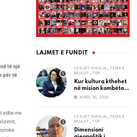
LAJMET E FUNDIT
nd të një
,
15 VJET SHENJA
TEMA E
,
MUAJIT
TOP
 për të
Kur kultura kthehet
në mision kombëtar
edhe në
APRIL 30, 2026
bashkëkohësi
ht edhe me
,
15 VJET SHENJA
TEMA E
,
lizimit,
MUAJIT
TOP
onomike
Dimensioni
gjeopolitik i