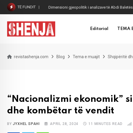
Skip
TË FUNDIT
Dimensioni gjeopolitik i analizave të Abdi Baletës
to
content
Editorial
TEMA 
revistashenja.com
Blog
Tema e muajit
Shqipëritë dh
“Nacionalizmi ekonomik” si
dhe kombëtar të vendit
BY
JYXHEL SPAHI
APRIL 28, 2024
11 MINUTES READ