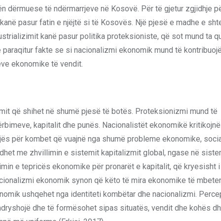
 dërmuese të ndërmarrjeve në Kosovë. Për të gjetur zgjidhje për 
 kanë pasur fatin e njëjtë si të Kosovës. Një pjesë e madhe e sht
dustrializimit kanë pasur politika proteksioniste, që sot mund ta 
ë paraqitur fakte se si nacionalizmi ekonomik mund të kontribuojë
meve ekonomike të vendit.
it që shihet në shumë pjesë të botës. Proteksionizmi mund të
ërbimeve, kapitalit dhe punës. Nacionalistët ekonomikë kritikojnë
ërgjegjës për kombet që vuajnë nga shumë probleme ekonomike, soci
idhet me zhvillimin e sistemit kapitalizmit global, ngase në sist
min e tepricës ekonomike për pronarët e kapitalit, që kryesisht 
 nacionalizmi ekonomik synon që këto të mira ekonomike të mbete
onomik ushqehet nga identiteti kombëtar dhe nacionalizmi. Perce
ndryshojë dhe të formësohet sipas situatës, vendit dhe kohës dh