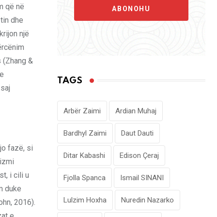
im që në
ABONOHU
tin dhe
rijon një
kërcënim
s (Zhang &
 e
TAGS
 saj
Arbër Zaimi
Ardian Muhaj
Bardhyl Zaimi
Daut Dauti
o fazë, si
Ditar Kabashi
Edison Çeraj
lizmi
 i cili u
Fjolla Spanca
Ismail SINANI
ëm duke
Lulzim Hoxha
Nuredin Nazarko
Cohn, 2016).
zat e