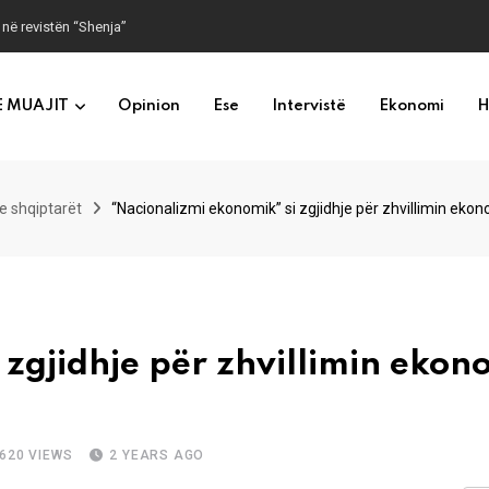
 në revistën “Shenja”
E MUAJIT
Opinion
Ese
Intervistë
Ekonomi
H
e shqiptarët
“Nacionalizmi ekonomik” si zgjidhje për zhvillimin eko
 zgjidhje për zhvillimin ekon
620
VIEWS
2 YEARS AGO