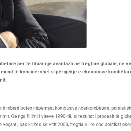
are për të fituar një avantazh në tregtinë globale, në ve
 mund të konsiderohet si përpjekje e ekonomive kombëtare
mit.
tij në mbarë botën nëpërmjet kompanive ndërkombëtare, paralelis
it. Që nga fillimi i viteve 1990-të, si rezultat i procesit të globa
eçanti, pas krizës së vitit 2008, tregtia e lirë dhe politikat ek