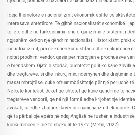
rrjedhojë, politikat e bazuara në nacionalizmin ekonomik nuk 
Ideja themelore e nacionalizmit ekonomik është se aktivitete
interesave shtetërore. Të gjithë nacionalistët ekonomikë i jap
të jetë edhe në funksionimin dhe organizimin e sistemit ndër
ngjashëm kërkon një qëndrim nacionalist. Historikisht, prakt
industrializimit, pra në kohën kur u shfaq edhe konkurrenca nd
nxitet prodhimi vendor, qasja për mbrojtjen e prodhuesve vendo
e brendshëm. Gjatë historisë, pushtetet politike kanë zhvillu
dhe tregtarëve, si dhe inkurajimin, ndërhyrjen dhe drejtimin 
masat mbrojtëse, duke ofruar mbështetje për një periudhë të
Në këtë kontekst, duket që shtetet që kanë qëndrime të nac
tregtarëve vendorë, që në një formë edhe krijohet një identite
avokati, si edhe zbatuesi kryesor i nacionalizmit ekonomik. 
që ta përballojë epërsinë ndaj Anglisë në fushën e industrisë
konkurrencën e lirë të shekullit të 19-të (Metin, 2022).