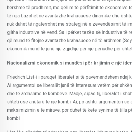
hershme të prodhimit, me qëllim të përfitimit të ekonomive t
të reja bazohet në avantazhe krahasuese dinamike dhe është n
nuk duhet të ngatërrohet me strategjinë e zëvendësimit të imp
gjitha industrive në vend. Sa i përket tezës së industrive të r
që mund të fitojnë avantazhe krahasuese në të ardhmen (Seyi
ekonomik mund të jenë një zgjidhje për një periudhë për shtetet
Nacionalizmi ekonomik si mundësi për krijimin e një ide
Friedrich List-i i paraqet liberalët si të pavëmendshëm ndaj k
Ai argumentoi se liberalët janë të interesuar vetëm për shk
dhe të ardhshme të kombeve. Madje, sipas tij, liberalët i sho
shteti ose anëtarë të një kombi. Ai, po ashtu, argumenton se 
maksimizimin e të mirave, por duhet të ketë synime të tilla p
kombi.