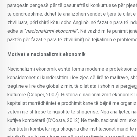
paraqesin pengesë për të pasur aftësi konkurruese për pjesën
të qëndrueshme, duhet të analizohen vendet e tjera të cilat e
zhvilluara, përfshirë këtu edhe Anglinë, në fazat e para të in
edhe si “
nacionalizmi ekonomik
”. Në vazhdim të punimit jan
paktën për fazat e para të zhvillimit) në tejkalimin e proble
Motivet e nacionalizmit ekonomik
Nacionalizmi ekonomik është forma moderne e proteksionizm
konsiderohet si kundërshtim i lëvizjes së lirë të mallrave, sh
tregtinë e lirë dhe globalizimin, të cilat ata i shohin si p
kulturore (Cooper, 2007). Historia e nacionalizmit ekonomik l
kapitalist marrëdhëniet e prodhimit kanë të bëjnë me organizi
vetëm një shtrese të ngushtë të shoqërisë. Nga ana tjetër,
kufijve kombëtarë (D’Costa, 2012) Në thelb, nacionalizmi ek
identitetin kombëtar nga shoqëria dhe institucionet mund të 