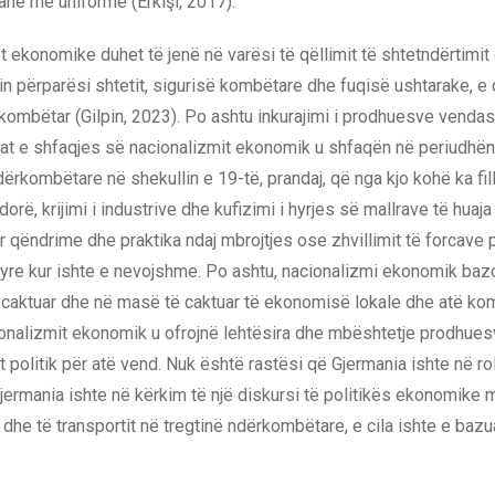
janë më uniforme (Erkişi, 2017).
t ekonomike duhet të jenë në varësi të qëllimit të shtetndërtimit
in përparësi shtetit, sigurisë kombëtare dhe fuqisë ushtarake, e 
kombëtar (Gilpin, 2023). Po ashtu inkurajimi i prodhuesve vendas
ikat e shfaqjes së nacionalizmit ekonomik u shfaqën në periudhën
ërkombëtare në shekullin e 19-të, prandaj, që nga kjo kohë ka fill
rë, krijimi i industrive dhe kufizimi i hyrjes së mallrave të huaja
ar qëndrime dhe praktika ndaj mbrojtjes ose zhvillimit të forcave
e tyre kur ishte e nevojshme. Po ashtu, nacionalizmi ekonomik baz
 caktuar dhe në masë të caktuar të ekonomisë lokale dhe atë ko
ionalizmit ekonomik u ofrojnë lehtësira dhe mbështetje prodhue
t politik për atë vend. Nuk është rastësi që Gjermania ishte në rol
Gjermania ishte në kërkim të një diskursi të politikës ekonomike
 dhe të transportit në tregtinë ndërkombëtare, e cila ishte e bazu