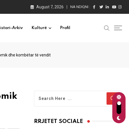
August 7, 2026
NA NDIQNI :
istori-Arkiv
Kulturë
Profil
nomik dhe kombëtar të vendit
omik
RRJETET SOCIALE