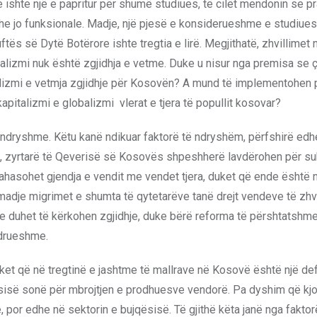
ize ishte një e papritur për shumë studiues, të cilët mendonin se pr
dhe jo funksionale. Madje, një pjesë e konsiderueshme e studiue
ës së Dytë Botërore ishte tregtia e lirë. Megjithatë, zhvillimet
talizmi nuk është zgjidhja e vetme. Duke u nisur nga premisa se 
talizmi e vetmja zgjidhje për Kosovën? A mund të implementohen p
apitalizmi e globalizmi vlerat e tjera të popullit kosovar?
ndryshme. Këtu kanë ndikuar faktorë të ndryshëm, përfshirë edhe
ot, zyrtarë të Qeverisë së Kosovës shpeshherë lavdërohen për s
 krahasohet gjendja e vendit me vendet tjera, duket që ende është
madje migrimet e shumta të qytetarëve tanë drejt vendeve të zhvi
e duhet të kërkohen zgjidhje, duke bërë reforma të përshtatshme
ndrueshme.
et që në tregtinë e jashtme të mallrave në Kosovë është një defic
aftësisë sonë për mbrojtjen e prodhuesve vendorë. Pa dyshim që kj
 por edhe në sektorin e bujqësisë. Të gjithë këta janë nga faktor