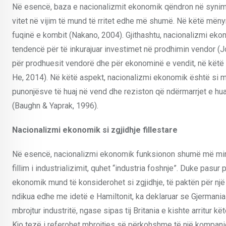
Në esencë, baza e nacionalizmit ekonomik qëndron në synimin 
vitet në vijim të mund të rritet edhe më shumë. Në këtë mëny
fuqinë e kombit (Nakano, 2004). Gjithashtu, nacionalizmi ekon
tendencë për të inkurajuar investimet në prodhimin vendor (Jo
për prodhuesit vendorë dhe për ekonominë e vendit, në këtë 
He, 2014). Në këtë aspekt, nacionalizmi ekonomik është si m
punonjësve të huaj në vend dhe reziston që ndërmarrjet e huaj
(Baughn & Yaprak, 1996).
Nacionalizmi ekonomik si zgjidhje fillestare
Në esencë, nacionalizmi ekonomik funksionon shumë më mirë në 
fillim i industrializimit, quhet “industria foshnje”. Duke pas
ekonomik mund të konsiderohet si zgjidhje, të paktën për një p
ndikua edhe me idetë e Hamiltonit, ka deklaruar se Gjermania
mbrojtur industritë, ngase sipas tij Britania e kishte arritur kë
Kjo tezë i referohet mbrojtjes së përkohshme të një kompanie