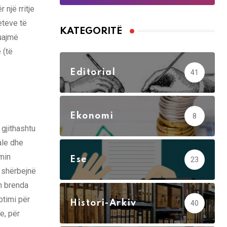
një rritje
eteve të
KATEGORITË
quajmë
 (të
Editorial
41
Ekonomi
8
 gjithashtu
ale dhe
emin
Ese
23
i shërbejnë
n brenda
ptimi për
Histori-Arkiv
40
e, për