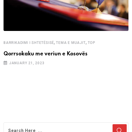
,
,
BARRIKADIMI I SHTETËSISË
TEMA E MUAJIT
TOP
Qorrsokaku me veriun e Kosovës
JANUARY 21, 2023