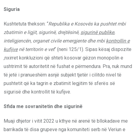
Siguria
Kushtetuta thekson: “
Republika e Kosovës ka pushtet mbi
zbatimin e ligjit, sigurinë, drejtësinë,
sigurinë publike
,
inteligjencën, organet civile emergjente dhe mbi
kontrollin e
kufijve
në territorin e vet
“ (neni 125/1). Sipas kësaj dispozite
,nxirret konkluzioni që shteti kosovar gëzon monopolin e
ushtrimit të autoritetit në fushat e përmendura. Pra, nuk mund
të jetë i pranueshëm asnjë subjekt tjetër i cilitdo nivel të
pushtetit që ka tagrin e zbatimit legjitim të sferës së
sigurisë dhe kontrollit të kufijve.
Sfida me sovranitetin dhe sigurinë
Muaji dhjetor i vitit 2022 u kthye në arenë të bllokadave me
barrikada të disa grupeve nga komuniteti serb në Veriun e