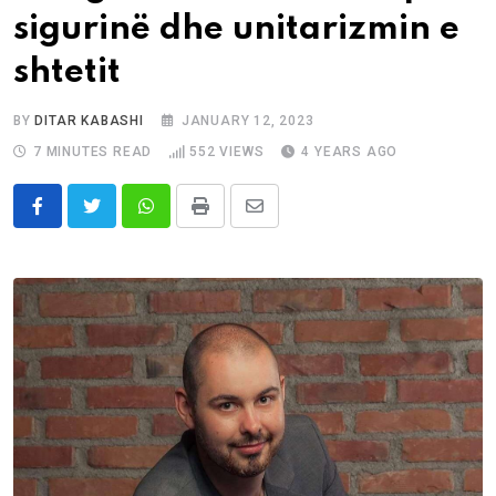
sigurinë dhe unitarizmin e
shtetit
BY
DITAR KABASHI
JANUARY 12, 2023
7 MINUTES READ
552
VIEWS
4 YEARS AGO
Whatsapp
Print
Share
via
Email