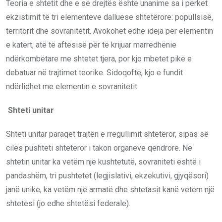
Teoria e shtetit dhe e së drejtës është unanime sa i përket
ekzistimit të tri elementeve dalluese shtetërore: popullsisë,
territorit dhe sovranitetit. Avokohet edhe ideja për elementin
e katërt, atë të aftësisë për të krijuar marrëdhënie
ndërkombëtare me shtetet tjera, por kjo mbetet pikë e
debatuar në trajtimet teorike. Sidoqoftë, kjo e fundit
ndërlidhet me elementin e sovranitetit.
Shteti unitar
Shteti unitar paraqet trajtën e rregullimit shtetëror, sipas së
cilës pushteti shtetëror i takon organeve qendrore. Në
shtetin unitar ka vetëm një kushtetutë, sovraniteti është i
pandashëm, tri pushtetet (legjislativi, ekzekutivi, gjyqësori)
janë unike, ka vetëm një armatë dhe shtetasit kanë vetëm një
shtetësi (jo edhe shtetësi federale).