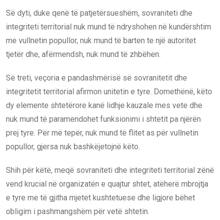
Së dyti, duke qenë të patjetërsueshëm, sovraniteti dhe
integriteti territorial nuk mund të ndryshohen në kundërshtim
me vullnetin popullor, nuk mund të barten te një autoritet
tjetër dhe, afërmendsh, nuk mund të zhbëhen.
Së treti, veçoria e pandashmërisë së sovranitetit dhe
integritetit territorial afirmon unitetin e tyre. Domethënë, këto
dy elemente shtetërore kanë lidhje kauzale mes vete dhe
nuk mund të paramendohet funksionimi i shtetit pa njërën
prej tyre. Për më tepër, nuk mund të flitet as për vullnetin
popullor, gjersa nuk bashkëjetojnë këto.
Shih për këtë, meqë sovraniteti dhe integriteti territorial zënë
vend krucial në organizatën e quajtur shtet, atëherë mbrojtja
e tyre me të gjitha mjetet kushtetuese dhe ligjore bëhet
obligim i pashmangshëm për vetë shtetin.