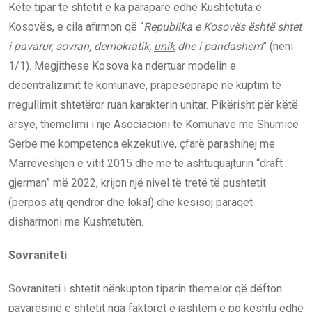
Këtë tipar të shtetit e ka paraparë edhe Kushtetuta e
Kosovës, e cila afirmon që “
Republika e Kosovës është shtet
i pavarur, sovran, demokratik,
unik
dhe i pandashëm
” (neni
1/1). Megjithëse Kosova ka ndërtuar modelin e
decentralizimit të komunave, prapëseprapë në kuptim të
rregullimit shtetëror ruan karakterin unitar. Pikërisht për këtë
arsye, themelimi i një Asociacioni të Komunave me Shumicë
Serbe me kompetenca ekzekutive, çfarë parashihej me
Marrëveshjen e vitit 2015 dhe me të ashtuquajturin “draft
gjerman” më 2022, krijon një nivel të tretë të pushtetit
(përpos atij qendror dhe lokal) dhe kësisoj paraqet
disharmoni me Kushtetutën.
Sovraniteti
Sovraniteti i shtetit nënkupton tiparin themelor që dëfton
pavarësinë e shtetit nga faktorët e jashtëm e po kështu edhe