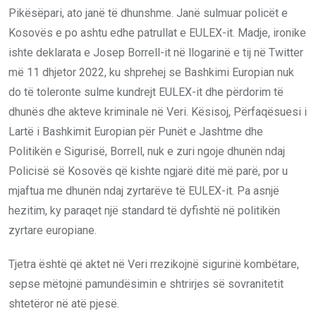
Pikësëpari, ato janë të dhunshme. Janë sulmuar policët e
Kosovës e po ashtu edhe patrullat e EULEX-it. Madje, ironike
ishte deklarata e Josep Borrell-it në llogarinë e tij në Twitter
më 11 dhjetor 2022, ku shprehej se Bashkimi Europian nuk
do të toleronte sulme kundrejt EULEX-it dhe përdorim të
dhunës dhe akteve kriminale në Veri. Kësisoj, Përfaqësuesi i
Lartë i Bashkimit Europian për Punët e Jashtme dhe
Politikën e Sigurisë, Borrell, nuk e zuri ngoje dhunën ndaj
Policisë së Kosovës që kishte ngjarë ditë më parë, por u
mjaftua me dhunën ndaj zyrtarëve të EULEX-it. Pa asnjë
hezitim, ky paraqet një standard të dyfishtë në politikën
zyrtare europiane.
Tjetra është që aktet në Veri rrezikojnë sigurinë kombëtare,
sepse mëtojnë pamundësimin e shtrirjes së sovranitetit
shtetëror në atë pjesë.