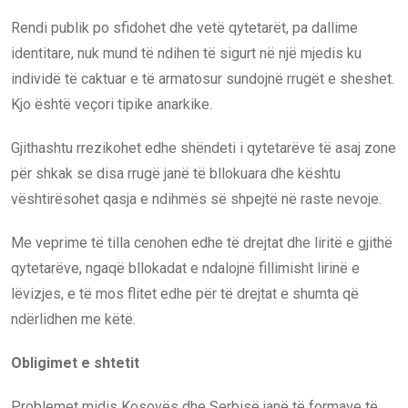
Rendi publik po sfidohet dhe vetë qytetarët, pa dallime
identitare, nuk mund të ndihen të sigurt në një mjedis ku
individë të caktuar e të armatosur sundojnë rrugët e sheshet.
Kjo është veçori tipike anarkike.
Gjithashtu rrezikohet edhe shëndeti i qytetarëve të asaj zone
për shkak se disa rrugë janë të bllokuara dhe kështu
vështirësohet qasja e ndihmës së shpejtë në raste nevoje.
Me veprime të tilla cenohen edhe të drejtat dhe liritë e gjithë
qytetarëve, ngaqë bllokadat e ndalojnë fillimisht lirinë e
lëvizjes, e të mos flitet edhe për të drejtat e shumta që
ndërlidhen me këtë.
Obligimet e shtetit
Problemet midis Kosovës dhe Serbisë janë të formave të