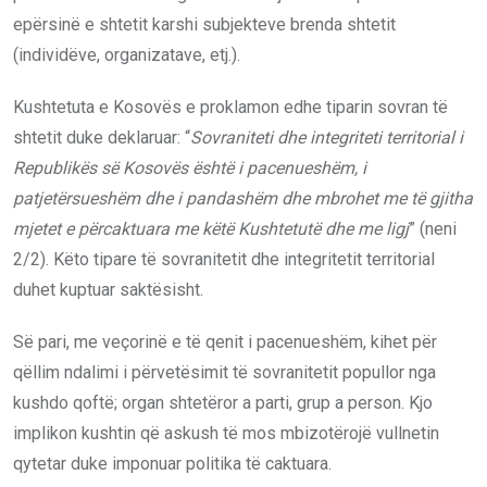
epërsinë e shtetit karshi subjekteve brenda shtetit
(individëve, organizatave, etj.).
Kushtetuta e Kosovës e proklamon edhe tiparin sovran të
shtetit duke deklaruar: “
Sovraniteti dhe integriteti territorial i
Republikës së Kosovës është i pacenueshëm, i
patjetërsueshëm dhe i pandashëm dhe mbrohet me të gjitha
mjetet e përcaktuara me këtë Kushtetutë dhe me ligj
” (neni
2/2). Këto tipare të sovranitetit dhe integritetit territorial
duhet kuptuar saktësisht.
Së pari, me veçorinë e të qenit i pacenueshëm, kihet për
qëllim ndalimi i përvetësimit të sovranitetit popullor nga
kushdo qoftë; organ shtetëror a parti, grup a person. Kjo
implikon kushtin që askush të mos mbizotërojë vullnetin
qytetar duke imponuar politika të caktuara.