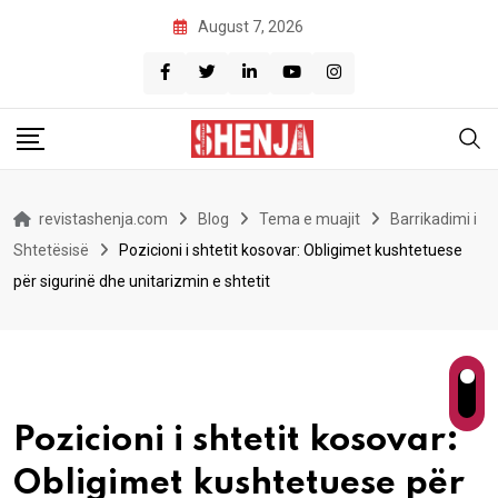
Skip
August 7, 2026
to
content
revistashenja.com
Blog
Tema e muajit
Barrikadimi i
Shtetësisë
Pozicioni i shtetit kosovar: Obligimet kushtetuese
për sigurinë dhe unitarizmin e shtetit
Pozicioni i shtetit kosovar:
Obligimet kushtetuese për