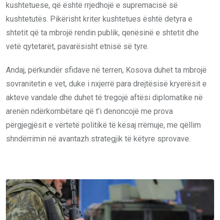
kushtetuese, që është rrjedhojë e supremacisë së
kushtetutës. Pikërisht kriter kushtetues është detyra e
shtetit që ta mbrojë rendin publik, qenësinë e shtetit dhe
vetë qytetarët, pavarësisht etnisë së tyre.
Andaj, përkundër sfidave në terren, Kosova duhet ta mbrojë
sovranitetin e vet, duke i nxjerrë para drejtësisë kryerësit e
akteve vandale dhe duhet të tregojë aftësi diplomatike në
arenën ndërkombëtare që t’i denoncojë me prova
përgjegjësit e vërtetë politikë të kësaj rrëmuje, me qëllim
shndërrimin në avantazh strategjik të këtyre sprovave.