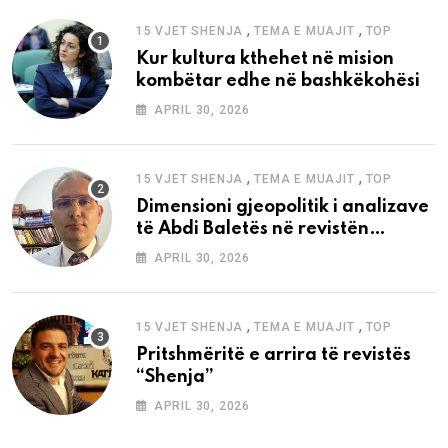
,
,
15 VJET SHENJA
TEMA E MUAJIT
TOP
Kur kultura kthehet në mision
kombëtar edhe në bashkëkohësi
APRIL 30, 2026
,
,
15 VJET SHENJA
TEMA E MUAJIT
TOP
Dimensioni gjeopolitik i analizave
të Abdi Baletës në revistën
“Shenja”
APRIL 30, 2026
,
,
15 VJET SHENJA
TEMA E MUAJIT
TOP
Pritshmëritë e arrira të revistës
“Shenja”
APRIL 30, 2026