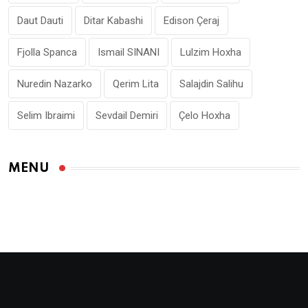
Daut Dauti
Ditar Kabashi
Edison Çeraj
Fjolla Spanca
Ismail SINANI
Lulzim Hoxha
Nuredin Nazarko
Qerim Lita
Salajdin Salihu
Selim Ibraimi
Sevdail Demiri
Çelo Hoxha
MENU