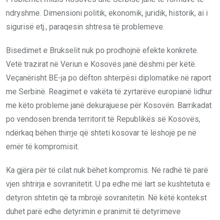
ndryshme. Dimensioni politik, ekonomik, juridik, historik, ai i
sigurisë etj., paraqesin shtresa të problemeve.
Bisedimet e Brukselit nuk po prodhojnë efekte konkrete.
Vetë trazirat në Veriun e Kosovës janë dëshmi për këtë.
Veçanërisht BE-ja po dëfton shterpësi diplomatike në raport
me Serbinë. Reagimet e vakëta të zyrtarëve europianë lidhur
me këto probleme janë dekurajuese për Kosovën. Barrikadat
po vendosen brenda territorit të Republikës së Kosovës,
ndërkaq bëhen thirrje që shteti kosovar të lëshojë pe në
emër të kompromisit.
Ka gjëra për të cilat nuk bëhet kompromis. Në radhë të parë
vjen shtrirja e sovranitetit. U pa edhe më lart se kushtetuta e
detyron shtetin që ta mbrojë sovranitetin. Në këtë kontekst
duhet parë edhe detyrimin e pranimit të detyrimeve