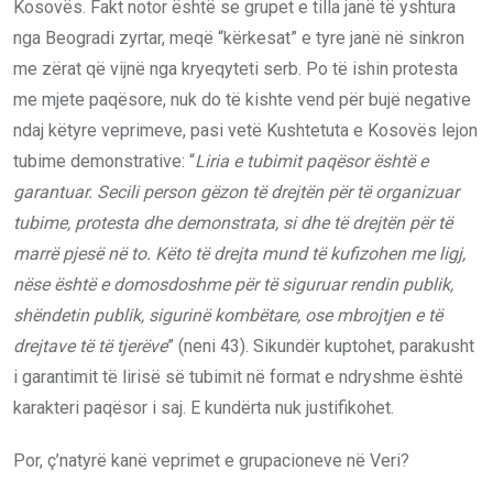
Kosovës. Fakt notor është se grupet e tilla janë të yshtura
nga Beogradi zyrtar, meqë “kërkesat” e tyre janë në sinkron
me zërat që vijnë nga kryeqyteti serb. Po të ishin protesta
me mjete paqësore, nuk do të kishte vend për bujë negative
ndaj këtyre veprimeve, pasi vetë Kushtetuta e Kosovës lejon
tubime demonstrative: “
Liria e tubimit paqësor është e
garantuar. Secili person gëzon të drejtën për të organizuar
tubime, protesta dhe demonstrata, si dhe të drejtën për të
marrë pjesë në to. Këto të drejta mund të kufizohen me ligj,
nëse është e domosdoshme për të siguruar rendin publik,
shëndetin publik, sigurinë kombëtare, ose mbrojtjen e të
drejtave të të tjerëve
” (neni 43). Sikundër kuptohet, parakusht
i garantimit të lirisë së tubimit në format e ndryshme është
karakteri paqësor i saj. E kundërta nuk justifikohet.
Por, ç’natyrë kanë veprimet e grupacioneve në Veri?