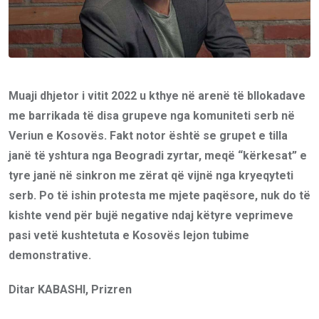
Muaji dhjetor i vitit 2022 u kthye në arenë të bllokadave
me barrikada të disa grupeve nga komuniteti serb në
Veriun e Kosovës. Fakt notor është se grupet e tilla
janë të yshtura nga Beogradi zyrtar, meqë “kërkesat” e
tyre janë në sinkron me zërat që vijnë nga kryeqyteti
serb. Po të ishin protesta me mjete paqësore, nuk do të
kishte vend për bujë negative ndaj këtyre veprimeve
pasi vetë kushtetuta e Kosovës lejon tubime
demonstrative.
Ditar KABASHI, Prizren