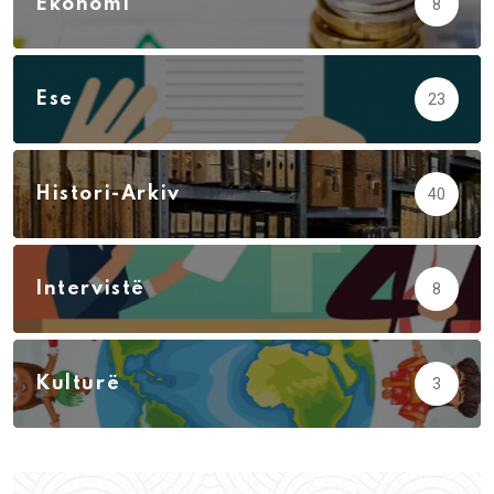
Ekonomi
8
Ese
23
Histori-Arkiv
40
Intervistë
8
Kulturë
3