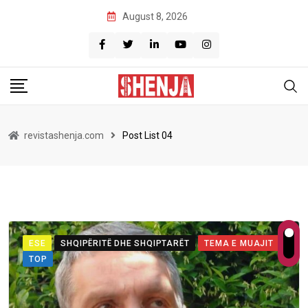
August 8, 2026
revistashenja.com
Post List 04
ESE
SHQIPËRITË DHE SHQIPTARËT
TEMA E MUAJIT
TOP