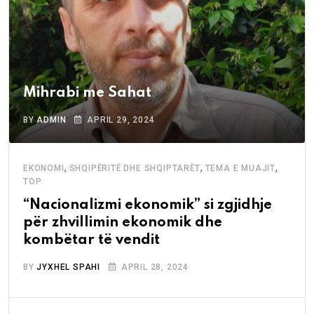
Mihrabi me Sahat
BY
ADMIN
APRIL 29, 2024
,
,
,
EKONOMI
SHQIPËRITË DHE SHQIPTARËT
TEMA E MUAJIT
TOP
“Nacionalizmi ekonomik” si zgjidhje
për zhvillimin ekonomik dhe
kombëtar të vendit
BY
JYXHEL SPAHI
APRIL 28, 2024