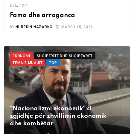
,
ESE
TOP
Fama dhe arroganca
BY
NUREDIN NAZARKO
MARCH 15, 2024
EKONOMI
SHQIPËRITË DHE SHQIPTARËT
TEMA E MUAJIT
TOP
“Nacionalizmi ekonomik” si
zgjidhje për zhvillimin ekonomik
dhe kombëtar