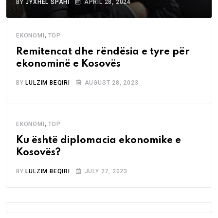
BY
JYXHEL SPAHI
APRIL 28, 2024
,
EKONOMI
TOP
Remitencat dhe rëndësia e tyre për
ekonominë e Kosovës
BY
LULZIM BEQIRI
AUGUST 28, 2023
,
EKONOMI
TOP
Ku është diplomacia ekonomike e
Kosovës?
BY
LULZIM BEQIRI
JULY 27, 2023