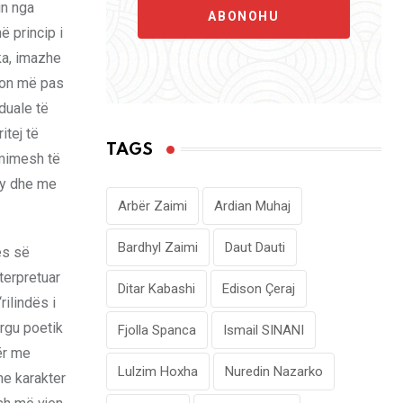
in nga
ABONOHU
ë princip i
ka, imazhe
ohon më pas
duale të
itej të
TAGS
rmimesh të
 sy dhe me
Arbër Zaimi
Ardian Muhaj
Bardhyl Zaimi
Daut Dauti
ës së
terpretuar
Ditar Kabashi
Edison Çeraj
ilindës i
argu poetik
Fjolla Spanca
Ismail SINANI
ër me
Lulzim Hoxha
Nuredin Nazarko
me karakter