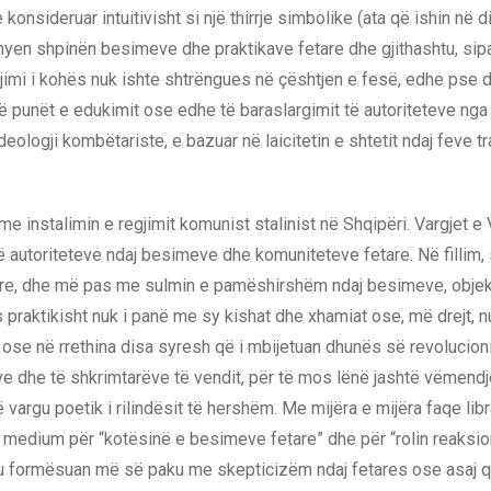
nsideruar intuitivisht si një thirrje simbolike (ata që ishin në di
kthyen shpinën besimeve dhe praktikave fetare dhe gjithashtu, sipa
imi i kohës nuk ishte shtrëngues në çështjen e fesë, edhe pse 
në punët e edukimit ose edhe të baraslargimit të autoriteteve nga
deologji kombëtariste, e bazuar në laicitetin e shtetit ndaj feve t
 instalimin e regjimit komunist stalinist në Shqipëri. Vargjet e
ë autoriteteve ndaj besimeve dhe komuniteteve fetare. Në fillim, 
are, dhe më pas me sulmin e pamëshirshëm ndaj besimeve, obje
s praktikisht nuk i panë me sy kishat dhe xhamiat ose, më drejt, n
 ose në rrethina disa syresh që i mbijetuan dhunës së revolucionit
ëve dhe të shkrimtarëve të vendit, për të mos lënë jashtë vëmend
 vargu poetik i rilindësit të hershëm. Me mijëra e mijëra faqe lib
medium për “kotësinë e besimeve fetare” dhe për “rolin reaksio
ë u formësuan më së paku me skepticizëm ndaj fetares ose asaj q