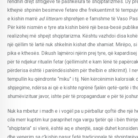
rendnin drejt shtigjeve të pashkelura të shqiptarizmës. Dy pre
kthejnë shpinën besimeve fetare dhe frekuentimit të tempuj
e kishin marrë
ad litteram
shprehjen e famshme të Vaso Pashë
Për këtë nismën e tyre ata kishin bërë një besa-besë publike 
realizohej më shpejt shqiptarizma. Kështu vazhdoi disa kohë dh
një qëllim të lartë nuk shkelnin kishat dhe xhamiat. Mirëpo, 
pika e kthesës. Dikush lajmëroi njërin prej tyre, që kapardisej 
për të ndjekur ritualin fetar (qëllimisht e kam lënë të papërca
përderisa është i parëndësishëm për thelbin e shkrimit). I nev
tempullin ku qëndronte “miku” i tij. Nën kërcënimin kalorsiak d
shpjegime, ndërsa ai që e kishte ngrënë fjalën qetë-qetë i thot
shumëvizituar javor, ishte për të propaganduar e për të joshur 
Nuk ka mbetur i madh e i vogël pa u përballur qoftë dhe një 
cila merr kuptim kur paraprihet nga vargu tjetër që i bën thirrje 
“shqiptaria” si vlerë, është aq e shenjtë, saqë duhet konsideru
dhe venerim sa ç’kishin pasur fetë tradicionale të shqiptarëv