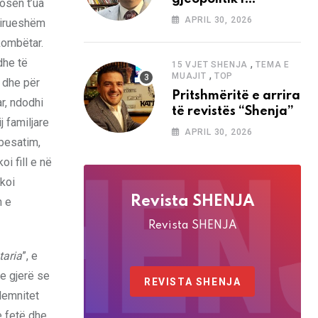
dosën t’ua
analizave të Abdi
APRIL 30, 2026
mirueshëm
Baletës në revistën
kombëtar.
“Shenja”
dhe të
,
15 VJET SHENJA
TEMA E
,
MUAJIT
TOP
e dhe për
Pritshmëritë e arrira
r, ndodhi
të revistës “Shenja”
j familjare
APRIL 30, 2026
 besatim,
i fill e në
rkoi
Revista SHENJA
n e
Revista SHENJA
taria
”, e
 e gjerë se
REVISTA SHENJA
olemnitet
e fetë dhe