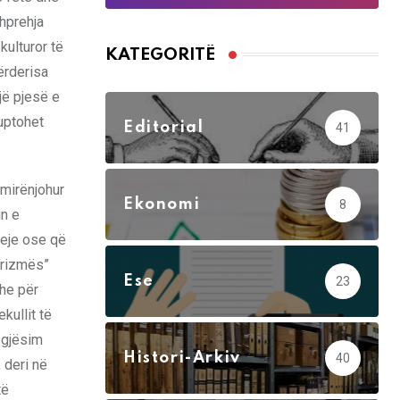
hprehja
kulturor të
KATEGORITË
ërderisa
jë pjesë e
kuptohet
Editorial
41
 mirënjohur
Ekonomi
8
in e
deje ose që
arizmës”
Ese
23
dhe për
kullit të
egjësim
Histori-Arkiv
40
 deri në
të