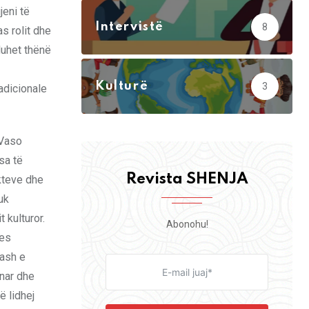
jeni të
Intervistë
8
s rolit dhe
duhet thënë
Kulturë
3
radicionale
 Vaso
sa të
Revista SHENJA
kteve dhe
uk
 kulturor.
Abonohu!
jes
rash e
nar dhe
ë lidhej