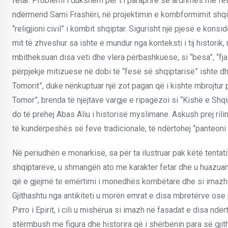
fetar. Problemi i dukshëm për t’i paraprirë së ardhmes me fe
ndërmend Sami Frashëri, në projektimin e kombformimit shqip
“religjioni civil” i kombit shqiptar. Sigurisht një pjesë e k
mit të zhveshur sa ishte e mundur nga konteksti i tij historik, 
mbitheksuan disa veti dhe vlera përbashkuese, si “besa”, “fjala 
përpjekje mitizuese në dobi të “fesë së shqiptarisë” ishte dhe 
Tomorit”, duke nënkuptuar një zot pagan që i kishte mbrojtur 
Tomor”, brenda të njëjtave vargje e ripagëzoi si “Kishë e Shqi
do të prehej Abas Aliu i historisë myslimane. Askush prej ril
të kundërpeshës së feve tradicionale, të ndërtohej “panteoni 
Në periudhën e monarkisë, sa për ta ilustruar pak këtë tentati
shqiptarëve, u shmangën ato me karakter fetar dhe u huazuan të
që e gjejmë te emërtimi i monedhës kombëtare dhe si imazh i
Gjithashtu nga antikiteti u morën emrat e disa mbretërve ose
Pirro i Epirit, i cili u mishërua si imazh në fasadat e disa n
stërmbush me figura dhe historira që i shërbenin para së gjit