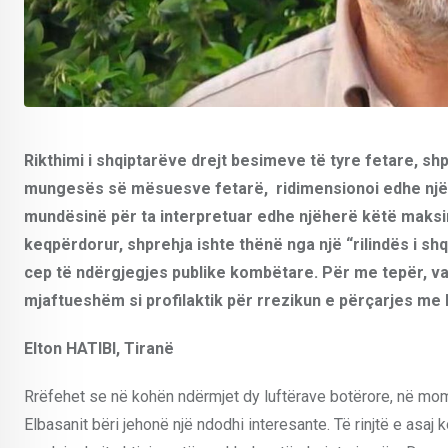
Rikthimi i shqiptarëve drejt besimeve të tyre fetare, s
mungesës së mësuesve fetarë, ridimensionoi edhe një her
mundësinë për ta interpretuar edhe njëherë këtë maks
keqpërdorur, shprehja ishte thënë nga një “rilindës i shq
cep të ndërgjegjes publike kombëtare. Për me tepër, va
mjaftueshëm si profilaktik për rrezikun e përçarjes me 
Elton HATIBI, Tiranë
Rrëfehet se në kohën ndërmjet dy luftërave botërore, në mom
Elbasanit bëri jehonë një ndodhi interesante. Të rinjtë e asa