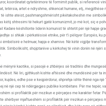
uror, koordinatat qytetërimore të formimit publik, si referencë vin
mat, letërsia, artet e ndryshme, shkencat humane, etj., megjithëse n
duhej të ishte ateist, pashmangshmërisht pikëtakoheshin me simboli
as këtij shtresimi të hekurt gjatë komunizmit, jo më kot, siç e p
il Kadare këshillonte liderin komunist të shtetit për një hapje gra
gjedhje si shkak i përkatësisë etnike, për t’i pëlqyer Europës, ku pr
 si ëmbëlsirë e helmuar, hapja e xhamive. Në këtë vigjilje transfo
tik. Simbolikisht, shqiptarëve u kërkohej të vinin dorën në njëri
.
h në mënyrë kaotike, si pasojë e zhbërjes së traditës dhe munges
ndësit. Në liri, gjithkush kishte aftësinë dhe mundësinë për ta in
 kujdes, edhe pse e keqpërdorur, shprehja ishte thënë nga një “r
isej në një cep të ndërgjegjes publike kombëtare. Për me tepër, v
shëm si profilaktik për rrezikun e përçarjes me karakter fetar. P
hte shërbyer mjaftueshëm si profilaktik për rrezikun e përçarjes 