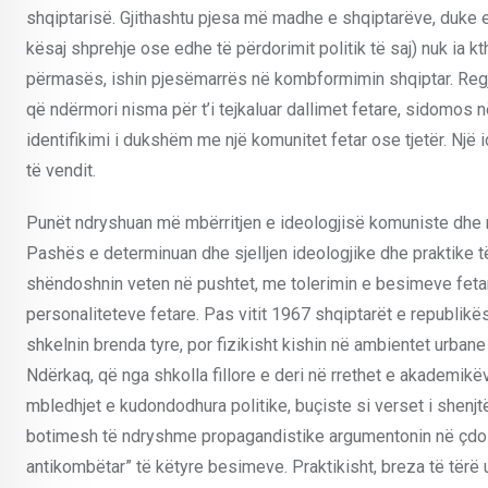
shqiptarisë. Gjithashtu pjesa më madhe e shqiptarëve, duke e ko
kësaj shprehje ose edhe të përdorimit politik të saj) nuk ia 
përmasës, ishin pjesëmarrës në kombformimin shqiptar. Regj
që ndërmori nisma për t’i tejkaluar dallimet fetare, sidomos 
identifikimi i dukshëm me një komunitet fetar ose tjetër. Një i
të vendit.
Punët ndryshuan më mbërritjen e ideologjisë komuniste dhe me
Pashës e determinuan dhe sjelljen ideologjike dhe praktike t
shëndoshnin veten në pushtet, me tolerimin e besimeve fet
personaliteteve fetare. Pas vitit 1967 shqiptarët e republikë
shkelnin brenda tyre, por fizikisht kishin në ambientet urbane
Ndërkaq, që nga shkolla fillore e deri në rrethet e akademik
mbledhjet e kudondodhura politike, buçiste si verset i shenjtë
botimesh të ndryshme propagandistike argumentonin në çdo 
antikombëtar” të këtyre besimeve. Praktikisht, breza të tër