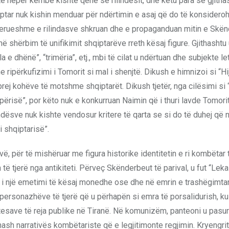
të nëpër këmbë kishte qenë se rilindësit, dhe këtu para së gjith
tar nuk kishin menduar për ndërtimin e asaj që do të konsideroh
onsiderueshme e rilindasve shkruan dhe e propaganduan mitin e Skë
në shërbim të unifikimit shqiptarëve rreth kësaj figure. Gjithashtu
e dhënë”, “trimëria”, etj., mbi të cilat u ndërtuan dhe subjekte let
ripërkufizimi i Tomorit si mal i shenjtë. Dikush e himnizoi si “Hi
prej kohëve të motshme shqiptarët. Dikush tjetër, nga cilësimi si
përisë”, por këto nuk e konkurruan Naimin që i thuri lavde Tomorit
indësve nuk kishte vendosur kritere të qarta se si do të duhej që 
i shqiptarisë”.
vë, për të mishëruar me figura historike identitetin e ri kombëtar 
 tjerë nga antikiteti. Përveç Skënderbeut të parival, u fut “Leka
 një emetimi të kësaj monedhe ose dhe në emrin e trashëgimtarit
 personazhëve të tjerë që u përhapën si emra të porsalidurish, ku
dërtesave të reja publike në Tiranë. Në komunizëm, panteoni u pasu
hash narrativës kombëtariste që e legjitimonte regjimin. Kryengri