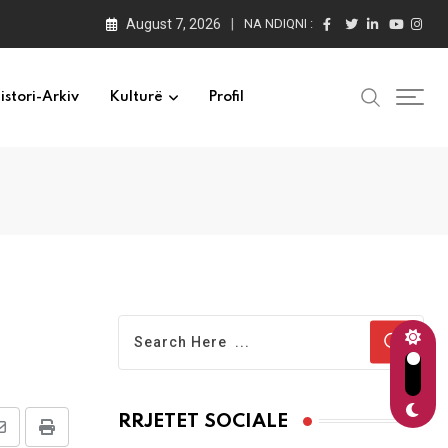
August 7, 2026
NA NDIQNI :
istori-Arkiv
Kulturë
Profil
RRJETET SOCIALE
Share
Print