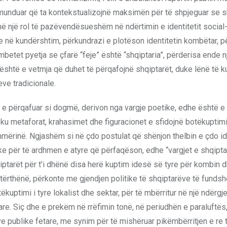
ë munduar që ta kontekstualizojnë maksimën për të shpjeguar se s
në një rol të pazëvendësueshëm në ndërtimin e identitetit social-
e në kundërshtim, përkundrazi e plotëson identitetin kombëtar, p
betet pyetja se çfarë “feje” është “shqiptaria”, përderisa ende n
 është e vetmja që duhet të përqafojnë shqiptarët, duke lënë të 
ve tradicionale.
e përqafuar si dogmë, derivon nga vargje poetike, edhe është e
 ku metaforat, krahasimet dhe figuracionet e sfidojnë botëkuptim
hmërinë. Ngjashëm si në çdo postulat që shënjon thelbin e çdo i
ke për të ardhmen e atyre që përfaqëson, edhe “vargjet e shqipt
ptarët për t’i dhënë disa herë kuptim idesë së tyre për kombin 
tërthënë, përkonte me gjendjen politike të shqiptarëve të fundshe
uptimi i tyre lokalist dhe sektar, për të mbërritur në një ndërgj
tare. Siç dhe e prekëm në rrëfimin tonë, në periudhën e paraluftës,
ave publike fetare, me synim për të mishëruar pikëmbërritjen e re 