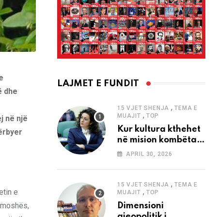
e
LAJMET E FUNDIT
ë dhe
,
15 VJET SHENJA
TEMA E
,
MUAJIT
TOP
j në një
Kur kultura kthehet
ërbyer
në mision kombëtar
edhe në
APRIL 30, 2026
bashkëkohësi
,
15 VJET SHENJA
TEMA E
,
etin e
MUAJIT
TOP
e moshës,
Dimensioni
gjeopolitik i