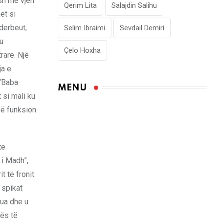
ash më vjen
Qerim Lita
Salajdin Salihu
et si
nderbeut,
Selim Ibraimi
Sevdail Demiri
 u
Çelo Hoxha
rare. Një
ja e
 “Baba
MENU
 si mali ku
në funksion
të
 i Madh”,
 të fronit.
 spikat
rua dhe u
tës të