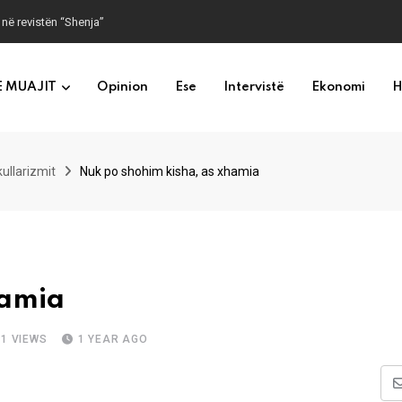
 në revistën “Shenja”
E MUAJIT
Opinion
Ese
Intervistë
Ekonomi
H
kullarizmit
Nuk po shohim kisha, as xhamia
hamia
01
VIEWS
1 YEAR AGO