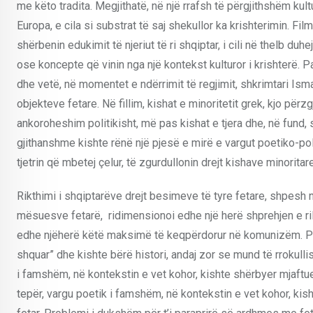
me këto tradita. Megjithatë, në një rrafsh të përgjithshëm kult
Europa, e cila si substrat të saj shekullor ka krishterimin. Fil
shërbenin edukimit të njeriut të ri shqiptar, i cili në thelb 
ose koncepte që vinin nga një kontekst kulturor i krishterë. P
dhe vetë, në momentet e ndërrimit të regjimit, shkrimtari Isma
objekteve fetare. Në fillim, kishat e minoritetit grek, kjo përz
ankoroheshim politikisht, më pas kishat e tjera dhe, në fund,
gjithanshme kishte rënë një pjesë e mirë e vargut poetiko-poli
tjetrin që mbetej çelur, të zgurdullonin drejt kishave minoritare
Rikthimi i shqiptarëve drejt besimeve të tyre fetare, shpes
mësuesve fetarë, ridimensionoi edhe një herë shprehjen e rili
edhe njëherë këtë maksimë të keqpërdorur në komunizëm. Por,
shquar” dhe kishte bërë histori, andaj zor se mund të rrokull
i famshëm, në kontekstin e vet kohor, kishte shërbyer mjaftue
tepër, vargu poetik i famshëm, në kontekstin e vet kohor, kis