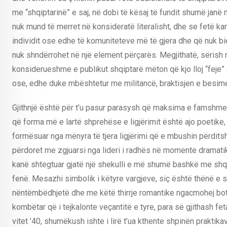
me “shqiptarinë” e saj, në dobi të kësaj të fundit shumë jan
nuk mund të merret në konsideratë literalisht, dhe se fetë ka
individit ose edhe të komuniteteve më të gjera dhe që nuk bi
nuk shndërrohet në një element përçarës. Megjithatë, sërish m
konsiderueshme e publikut shqiptarë mëton që kjo lloj “feje”
ose, edhe duke mbështetur me militancë, braktisjen e besime
Gjithnjë është për t’u pasur parasysh që maksima e famshme 
që forma më e lartë shprehëse e ligjërimit është ajo poetike,
formësuar nga mënyra të tjera ligjërimi që e mbushin përdits
përdoret me zgjuarsi nga lideri i radhës në momente dramati
kanë shtegtuar gjatë një shekulli e më shumë bashkë me shqi
fenë. Mesazhi simbolik i këtyre vargjeve, siç është thënë e s
nëntëmbëdhjetë dhe me këtë thirrje romantike ngacmohej botëk
kombëtar që i tejkalonte veçantitë e tyre, para së gjithash fe
vitet ’40, shumëkush ishte i lirë t’ua kthente shpinën praktik