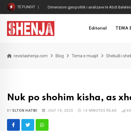
Skip
TË FUNDIT
Dimensioni gjeopolitik i analizave të Abdi Baletës
to
content
Editorial
TEMA 
revistashenja.com
Blog
Tema e muajit
Shekulli i she
Nuk po shohim kisha, as x
BY
ELTON HATIBI
JULY 10, 2025
14 MINUTES READ
4
Whatsapp