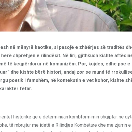
hpesh në mënyrë kaotike, si pasojë e zhbërjes së traditës dh
ë shprehjen e rilindësit. Në liri, gjithkush kishte aftësin
imë të keqpërdorur në komunizëm. Por, kujdes, edhe pse e
uar” dhe kishte bërë histori, andaj zor se mund të rrokullise
rgu poetik i famshëm, në kontekstin e vet kohor, kishte sh
karakter fetar.
entet historike që e determinuan kombformimin shqiptar, në qyt
j kohe, të mbrujtur me idetë e Rilindjes Kombëtare dhe me zjarrin 