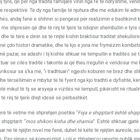
j tyre, që për nga tradita familjare vinin nga fe të ndryshme, ven
ve respektivë. Të dy nga familje të njohura dhe me edukim të ad
s, andaj fenë e shihnin si pengesë për realizimin e bashkimit 
me shpresën që dhe të rinj të tjerë ta ndiqnin shembullin e tyre 
e të tërë e dinin se të rinjtë kishin braktisur traditat shekullor
si në çdo histori dramatike, dhe te kjo e jona me frymëzim kombëta
në pazar, se adashi i tij kishte shkuar në tempullin e traditës së ti
ktuar se cilës traditë i takonte ai që theu rregullin e vendosur me
rikosur sa s’ka më, “i tradhtuari” ngjeshi koburen në brez dhe shko
he tërsëllimën e mbytur të të fyerit nga kjo tradhti e dyfishtë, kë
ë mikut të tij se arsyeja e vizitës në tempull, pikërisht në rituali
të rinj të tjerë drejt idesë së përbashkët.
herë të vetme më shprehjen poetike “
Feja e shqiptarit është shqip
shqiptarit: “
mos shikoni kisha dhe xhamia
”. Është shkruar gjatë
ar në të njëjtin nivel me fenë, duhet të këtë të njëjtën aureolë, s
e. Pas rënies së komunizmit, i cili e zhbalancoi raportin publik m