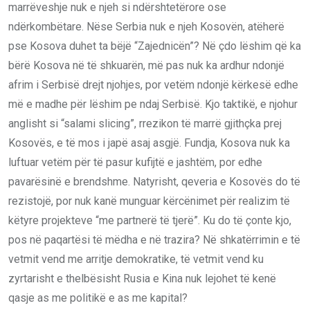
marrëveshje nuk e njeh si ndërshtetërore ose
ndërkombëtare. Nëse Serbia nuk e njeh Kosovën, atëherë
pse Kosova duhet ta bëjë “Zajednicën”? Në çdo lëshim që ka
bërë Kosova në të shkuarën, më pas nuk ka ardhur ndonjë
afrim i Serbisë drejt njohjes, por vetëm ndonjë kërkesë edhe
më e madhe për lëshim pe ndaj Serbisë. Kjo taktikë, e njohur
anglisht si “salami slicing”, rrezikon të marrë gjithçka prej
Kosovës, e të mos i japë asaj asgjë. Fundja, Kosova nuk ka
luftuar vetëm për të pasur kufijtë e jashtëm, por edhe
pavarësinë e brendshme. Natyrisht, qeveria e Kosovës do të
rezistojë, por nuk kanë munguar kërcënimet për realizim të
këtyre projekteve “me partnerë të tjerë”. Ku do të çonte kjo,
pos në paqartësi të mëdha e në trazira? Në shkatërrimin e të
vetmit vend me arritje demokratike, të vetmit vend ku
zyrtarisht e thelbësisht Rusia e Kina nuk lejohet të kenë
qasje as me politikë e as me kapital?