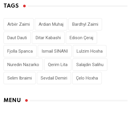
TAGS
Arbër Zaimi
Ardian Muhaj
Bardhyl Zaimi
Daut Dauti
Ditar Kabashi
Edison Çeraj
Fjolla Spanca
Ismail SINANI
Lulzim Hoxha
Nuredin Nazarko
Qerim Lita
Salajdin Salihu
Selim Ibraimi
Sevdail Demiri
Çelo Hoxha
MENU