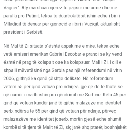
Vagner”. Aty marshuan njerëz të pajisur me armë dhe me
parulla pro Putinit, teksa te duartrokitësit ishin edhe i biri i
Mlladiqit të dënuar për gjenocid e i biri i Vuçiqit, aktualisht
president i Serbisë.
Në Mal të Zi situata s´është aspak më e mirë, teksa edhe
vetë emisari amerikan Gabriel Escobar e pranoi se ky vend
është në prag të kolapsit ose ka kolapsuar. Mali i Zi, i cili e
shpalli mëvetësinë nga Serbia pas një referendumi në vitin
2006, gjithnjë ka qenë çështje delikate. Në referendum
vetëm 55 për qind votuan pro ndarjes, gjë që do të thotë se
një numër i madh ishin pro qëndrimit me Serbinë. Këta 45 për
qind që votuan kundër janë të gjithë malazezë me identitet
serb, ndërsa te 55 për qind që votuan për ndarje, përveç
malazezëve me identitet joserb, morën pjesë edhe shumë
kombësi të tjera të Malit të Zi, siç janë shqiptarët, boshnjakët