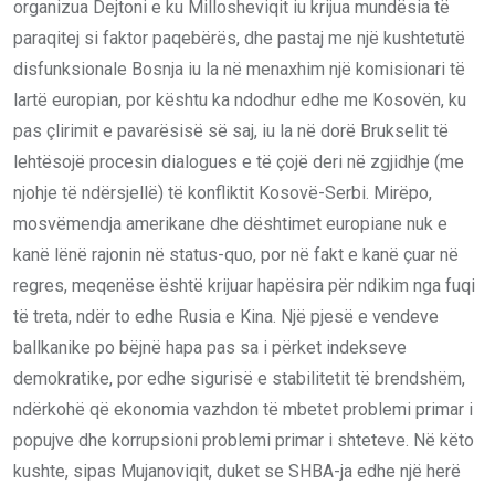
organizua Dejtoni e ku Millosheviqit iu krijua mundësia të
paraqitej si faktor paqebërës, dhe pastaj me një kushtetutë
disfunksionale Bosnja iu la në menaxhim një komisionari të
lartë europian, por kështu ka ndodhur edhe me Kosovën, ku
pas çlirimit e pavarësisë së saj, iu la në dorë Brukselit të
lehtësojë procesin dialogues e të çojë deri në zgjidhje (me
njohje të ndërsjellë) të konfliktit Kosovë-Serbi. Mirëpo,
mosvëmendja amerikane dhe dështimet europiane nuk e
kanë lënë rajonin në status-quo, por në fakt e kanë çuar në
regres, meqenëse është krijuar hapësira për ndikim nga fuqi
të treta, ndër to edhe Rusia e Kina. Një pjesë e vendeve
ballkanike po bëjnë hapa pas sa i përket indekseve
demokratike, por edhe sigurisë e stabilitetit të brendshëm,
ndërkohë që ekonomia vazhdon të mbetet problemi primar i
popujve dhe korrupsioni problemi primar i shteteve. Në këto
kushte, sipas Mujanoviqit, duket se SHBA-ja edhe një herë