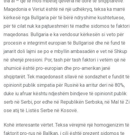
tha ai – që të mos mbetej qeveria në dorë të shqiptarëve.
Maqedonia e Veriut është në një udhëkryq, teksa ka marrë
kërkesë nga Bullgaria për të bërë ndryshime kushtetuese,
për të cilat nuk ka pajtueshmëri të madhe sidomos te faktori
maqedonas. Bullgaria e ka vendosur kërkesën si veto për
procesin e integrimit europian të Bullgarisë dhe në fund të
janarit doli lajmi se po e mbyllin ambasadën e vet në Shkup
në shenjë presioni. Por, tash për tash faktori i vetëm që në
shumicë është pro-europian dhe pro-amerikan janë
shqiptarët. Tek maqedonasit sllavë në sondazhet e fundit të
opinionit publik simpatia për Rusinë ka arritur deri në 80%,
duke iu afruar kështu ndjeshëm bindjeve të opinionit publik
serb në Serbi, por edhe në Republikën Serbska, në Mal të Zi
ose atij të Listës Serbe në Kosovë.
Kohë interesante vërtet. Teksa vërejmë një homogjenizim të
faktorit pro-rus në Ballkan, i cili është prezent sidomos te