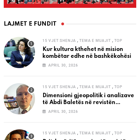
LAJMET E FUNDIT
,
,
15 VJET SHENJA
TEMA E MUAJIT
TOP
Kur kultura kthehet në mision
kombëtar edhe në bashkëkohësi
APRIL 30, 2026
,
,
15 VJET SHENJA
TEMA E MUAJIT
TOP
Dimensioni gjeopolitik i analizave
të Abdi Baletës në revistën
“Shenja”
APRIL 30, 2026
,
,
15 VJET SHENJA
TEMA E MUAJIT
TOP