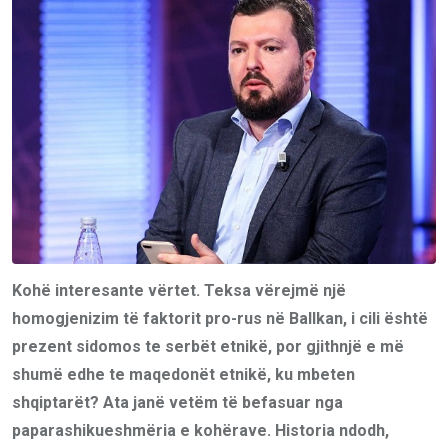
Kohë interesante vërtet. Teksa vërejmë një
homogjenizim të faktorit pro-rus në Ballkan, i cili është
prezent sidomos te serbët etnikë, por gjithnjë e më
shumë edhe te maqedonët etnikë, ku mbeten
shqiptarët? Ata janë vetëm të befasuar nga
paparashikueshmëria e kohërave. Historia ndodh,