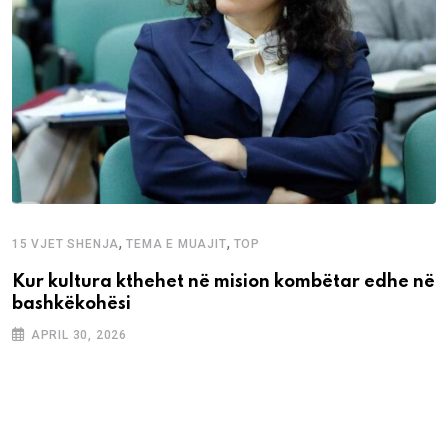
,
,
15 VJET SHENJA
TEMA E MUAJIT
TOP
Kur kultura kthehet në mision kombëtar edhe në
bashkëkohësi
APRIL 30, 2026