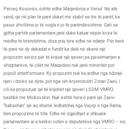
Përveç Kosovës, është edhe Maqedonia e Veriut. Në atë
vend, që në plan të parë duket më stabil se tre të parët, ka
pasur zhvillime jo të vogla e jo të parëndësishme. Gati se
gjitha partitë parlamentare janë duke kaluar nëpër kriza të
mëdha të brendshme, disa prej tyre edhe në ndarje. Për herë
të parë në dy dekadat e fundit ka dalë në skenë një
propozim serioz për të krijuar një qeveri pa pjesëmarrjen e
shqiptarëve, të cilët në Maqedoni nuk janë minoritet por
popull shtetformues. Ky propozim nuk ka ardhur nga ndonjë
njeri i dorës së dytë, por nga ish-kryeministri Zoran Zaev, i
cili ka propozuar që të krijohet një qeveri LSDM-VMRO,
bashkë me Mickovskin. Nuk është hera e parë që Zaevi
“babaxhan” që aq shumë ledhatohej nga Vuçiqi e nga Rama,
bën propozime të tilla. Edhe në zgjedhjet e shkuara
parlamentare ai e kërkoi votën e deputetëve nga VMRO – siç