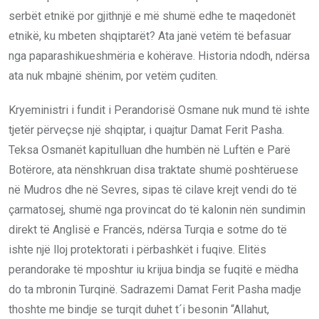
serbët etnikë por gjithnjë e më shumë edhe te maqedonët
etnikë, ku mbeten shqiptarët? Ata janë vetëm të befasuar
nga paparashikueshmëria e kohërave. Historia ndodh, ndërsa
ata nuk mbajnë shënim, por vetëm çuditen.
Kryeministri i fundit i Perandorisë Osmane nuk mund të ishte
tjetër përveçse një shqiptar, i quajtur Damat Ferit Pasha.
Teksa Osmanët kapitulluan dhe humbën në Luftën e Parë
Botërore, ata nënshkruan disa traktate shumë poshtëruese
në Mudros dhe në Sevres, sipas të cilave krejt vendi do të
çarmatosej, shumë nga provincat do të kalonin nën sundimin
direkt të Anglisë e Francës, ndërsa Turqia e sotme do të
ishte një lloj protektorati i përbashkët i fuqive. Elitës
perandorake të mposhtur iu krijua bindja se fuqitë e mëdha
do ta mbronin Turqinë. Sadrazemi Damat Ferit Pasha madje
thoshte me bindje se turqit duhet t´i besonin “Allahut,