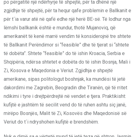
po përgatitë një ndërhyrje të shpejtë, për ta dhënë një
zgjidhje të shpejtë, për ta hequr qafe problemin e Ballkanit e
për t´ia varur atë në qafë edhe një herë BE-së. Të lodhur nga
lëmshi ballkanik është e mundur, thotë Mujanoviq, që
amerikanët të kenë marrë vendim të konsiderojnë tre shtete
të Ballkanit Perëndimor si “feasible” dhe të tjerat si “shtete
të dobëta”. Shtete “feasible” do të ishin Kroacia, Serbia e
Shqipëria, ndërsa shtetet e dobëta do të ishin Bosnja, Mali i
Zi, Kosova e Maqedonia e Veriut. Zgjidhja e shpejtë
amerikane, sipas politologut boshnjak, ka mundësi të jetë
dakordimi me Zagrebin, Beogradin dhe Tiranën, që të rritet
ndikimi i tyre i drejtpërdrejtë në vendet e tjera. Praktikisht:
kufijtë e jashtëm të secilit vend do të ruhen ashtu siç janë,
mirëpo Bosnjës, Malit të Zi, Kosovës dhe Maqedonisë së
Veriut do t´i ndryshohen kufijtë e brendshëm.
Nuk e dimë sa e vërtetë mund të jetë teza që shtron Jasmin