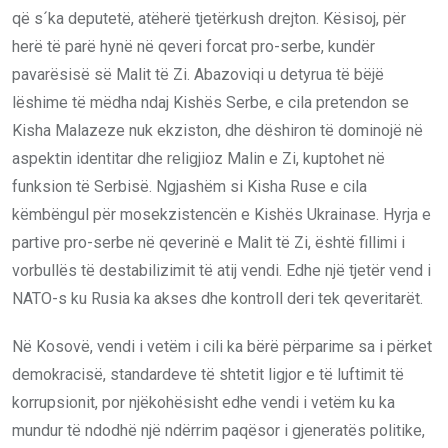
që s´ka deputetë, atëherë tjetërkush drejton. Kësisoj, për
herë të parë hynë në qeveri forcat pro-serbe, kundër
pavarësisë së Malit të Zi. Abazoviqi u detyrua të bëjë
lëshime të mëdha ndaj Kishës Serbe, e cila pretendon se
Kisha Malazeze nuk ekziston, dhe dëshiron të dominojë në
aspektin identitar dhe religjioz Malin e Zi, kuptohet në
funksion të Serbisë. Ngjashëm si Kisha Ruse e cila
këmbëngul për mosekzistencën e Kishës Ukrainase. Hyrja e
partive pro-serbe në qeverinë e Malit të Zi, është fillimi i
vorbullës të destabilizimit të atij vendi. Edhe një tjetër vend i
NATO-s ku Rusia ka akses dhe kontroll deri tek qeveritarët.
Në Kosovë, vendi i vetëm i cili ka bërë përparime sa i përket
demokracisë, standardeve të shtetit ligjor e të luftimit të
korrupsionit, por njëkohësisht edhe vendi i vetëm ku ka
mundur të ndodhë një ndërrim paqësor i gjeneratës politike,