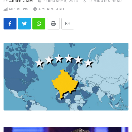
BY
ARBËR ZAIMI
FEBRUARY 5, 2023
13 MINUTES READ
406
VIEWS
4 YEARS AGO
Whatsapp
Print
Share
via
Email