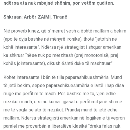
ndërsa ata nuk mbajnë shënim, por vetëm çuditen.
Shkruan: Arbër ZAIMI, Tiranë
Një proverb kinez, që s´merret vesh a është mallkim a bekim
(apo të dyja bashkë në mënyrë ironike), thotë “jetofsh në
kohë interesante”. Ndërsa një strategjist i shquar amerikan
ka shkruar “nëse nuk po mërzitesh (prej monotonisë, prej
kohës jointeresante), dikush është duke të mashtruar.”
Kohët interesante i bën të tilla paparashikueshmëria. Mund
të jetë bekim, sepse paparashikueshmëria e lartë i hap disa
rrugë me përfitim të madh. Por, bashkë me to, vjen edhe
rreziku i madh, e si në kumar, gjasat e përfitimit janë shumë
më të vogla se ato të rrezikut. Prandaj mund të jetë edhe
mallkim. Ndërsa strategjisti amerikan në logjikën e tij vepron
paralel me proverbën e liberalëve klasikë “dreka falas nuk