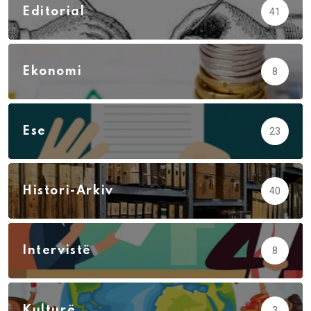
Editorial
41
Ekonomi
8
Ese
23
Histori-Arkiv
40
Intervistë
8
Kulturë
3