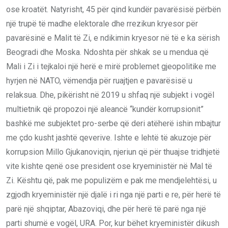
ose kroatët. Natyrisht, 45 për qind kundër pavarësisë përbën
një trupë të madhe elektorale dhe rrezikun kryesor për
pavarësinë e Malit të Zi, e ndikimin kryesor në të e ka sërish
Beogradi dhe Moska. Ndoshta për shkak se u mendua që
Mali i Zi i tejkaloi një herë e mirë problemet gjeopolitike me
hyrjen në NATO, vëmendja për ruajtjen e pavarësisë u
relaksua. Dhe, pikërisht në 2019 u shfaq një subjekt i vogël
multietnik që propozoi një aleancë “kundër korrupsionit”
bashkë me subjektet pro-serbe që deri atëherë ishin mbajtur
me çdo kusht jashtë qeverive. Ishte e lehtë të akuzoje për
korrupsion Millo Gjukanoviqin, njeriun që për thuajse tridhjetë
vite kishte qenë ose president ose kryeministër në Mal të
Zi. Kështu që, pak me populizëm e pak me mendjelehtësi, u
zgjodh kryeministër një djalë i ri nga një parti e re, për herë të
parë një shqiptar, Abazoviqi, dhe për herë të parë nga një
parti shumë e vogël, URA. Por, kur bëhet kryeministër dikush