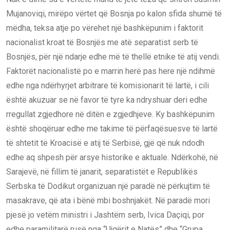
Mujanoviqi, mirëpo vërtet që Bosnja po kalon sfida shumë të
mëdha, teksa atje po vërehet një bashkëpunim i faktorit
nacionalist kroat të Bosnjës me atë separatist serb të
Bosnjës, për një ndarje edhe më të thellë etnike të atij vendi.
Faktorët nacionalistë po e marrin herë pas here një ndihmë
edhe nga ndërhyrjet arbitrare të komisionarit të lartë, i cili
është akuzuar se në favor të tyre ka ndryshuar deri edhe
rregullat zgjedhore në ditën e zgjedhjeve. Ky bashkëpunim
është shoqëruar edhe me takime të përfaqësuesve të lartë
të shtetit të Kroacisë e atij të Serbisë, gjë që nuk ndodh
edhe aq shpesh për arsye historike e aktuale. Ndërkohë, në
Sarajevë, në fillim të janarit, separatistët e Republikës
Serbska të Dodikut organizuan një paradë në përkujtim të
masakrave, që ata i bënë mbi boshnjakët. Në paradë mori
pjesë jo vetëm ministri i Jashtëm serb, Ivica Daçiqi, por
edhe paramilitarë rusë nga “Ujqërit e Natës” dhe “Grupa