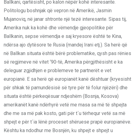
Ballkani, qartësisht, po kalon nëpër kohë interesante.
Politologu boshnjak që vepron në Amerikë, Jasmin
Mujanoviq, në janar shtronte një tezë interesante. Sipas tij,
Amerika nuk ka kohë dhe vëmendje gjeopolitike për
Ballkanin, sepse vëmendja e saj kryesore është te Kina,
ndërsa ajo dytësore te Rusia (mandej Irani etj.). Sa herë që
në Ballkan situata është bërë problematike, qysh pas rënies
së regjimeve në vitet ‘90-të, Amerika përgjithësisht e ka
deleguar zgjidhjen e problemeve te partnerët e vet
europianë. E sa herë që europianët kanë dështuar (kryesisht
për shkak të pamundësisë së tyre për të folur njëzëri) dhe
situata është përkeqësuar ndjeshëm (Bosnja, Kosova)
amerikanët kanë ndërhyrë vetë me masa sa më të shpejta
dhe me sa më pak kosto, gati për t´u tërhequr vetë sa më
shpejt e për t´ia lënë proceset shëruese prapë europianëve.
Kështu ka ndodhur me Bosnjën, ku shpejt e shpejt u