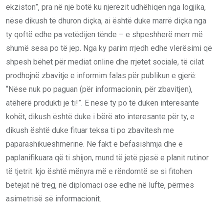
ekziston”, pra në një botë ku njerëzit udhëhiqen nga logjika,
nëse dikush të dhuron diçka, ai është duke marrë diçka nga
ty qoftë edhe pa vetëdijen tënde – e shpeshherë merr më
shumë sesa po të jep. Nga ky parim rrjedh edhe vlerësimi që
shpesh bëhet për mediat online dhe rrjetet sociale, të cilat
prodhojnë zbavitje e informim falas për publikun e gjerë:
“Nëse nuk po paguan (për informacionin, për zbavitjen),
atëherë produkti je ti!”. E nëse ty po të duken interesante
kohët, dikush është duke i bërë ato interesante për ty, e
dikush është duke fituar teksa ti po zbavitesh me
paparashikueshmërinë. Në fakt e befasishmja dhe e
paplanifikuara që ti shijon, mund të jetë pjesë e planit rutinor
të tjetrit: kjo është mënyra më e rëndomtë se si fitohen
betejat në treg, në diplomaci ose edhe në luftë, përmes
asimetrisë së informacionit.