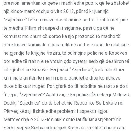
presioni amerikan ka qenë i madh edhe publik që të zbatohet
një kinse-marrëveshje e vitit 2013, për të krijuar një
“Zajednicë” të komunave me shumicë serbe. Problemet janë
të mëdha. Fillimisht aspekti i sigurisë, pasi u pa që në
komunat me shumicë serbe ka një prezencë të madhe të
strukturave kriminale e paramilitare serbe e ruse, të cilat janë
në gjendje të krijojnë trazira, të sulmojnë policinë e Kosovës
por edhe të rrahin e të vrasin çdo qytetar serb që dëshiron të
integrohet në Kosovë. Pa pasur “Zajednicë”, këto struktura
kriminale arritën të marrin peng banorët e disa komunave
duke bllokuar rrugët. Por, çfarë do të ndodhte në rast se do t
´u jepej “Zajednica”? Ashtu siç e ka pohuar famëkeqi Millorad
Dodik, “Zajednica” do të bëhet një Republikë Serbska e re.
Përveç kësaj, është edhe problemi i aspektit ligjor.
Marrëveshja e 2013-tës nuk është ratifikuar asnjëherë në
Serbi, sepse Serbia nuk e njeh Kosovën si shtet dhe as atë