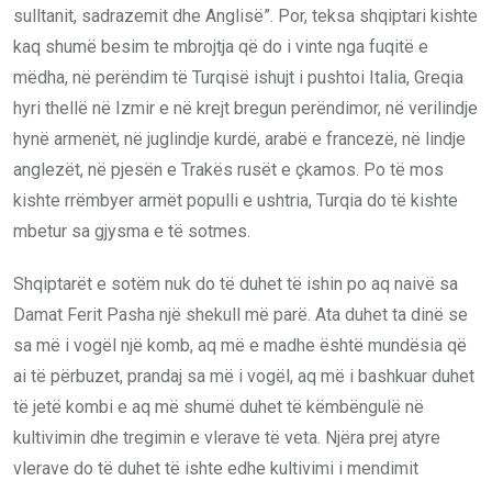
sulltanit, sadrazemit dhe Anglisë”. Por, teksa shqiptari kishte
kaq shumë besim te mbrojtja që do i vinte nga fuqitë e
mëdha, në perëndim të Turqisë ishujt i pushtoi Italia, Greqia
hyri thellë në Izmir e në krejt bregun perëndimor, në verilindje
hynë armenët, në juglindje kurdë, arabë e francezë, në lindje
anglezët, në pjesën e Trakës rusët e çkamos. Po të mos
kishte rrëmbyer armët populli e ushtria, Turqia do të kishte
mbetur sa gjysma e të sotmes.
Shqiptarët e sotëm nuk do të duhet të ishin po aq naivë sa
Damat Ferit Pasha një shekull më parë. Ata duhet ta dinë se
sa më i vogël një komb, aq më e madhe është mundësia që
ai të përbuzet, prandaj sa më i vogël, aq më i bashkuar duhet
të jetë kombi e aq më shumë duhet të këmbëngulë në
kultivimin dhe tregimin e vlerave të veta. Njëra prej atyre
vlerave do të duhet të ishte edhe kultivimi i mendimit