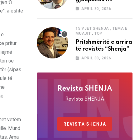
en t’i
analizave të Abdi
APRIL 30, 2026
ë”, a është
Baletës në revistën
“Shenja”
,
15 VJET SHENJA
TEMA E
,
MUAJIT
TOP
 e
Pritshmëritë e arrira
e pritur
të revistës “Shenja”
diejmë
APRIL 30, 2026
jton se
tër (sipas
ule të
dhe
Revista SHENJA
më
Revista SHENJA
ohet vetëm
REVISTA SHENJA
tillë. Mund
ltas. Ama