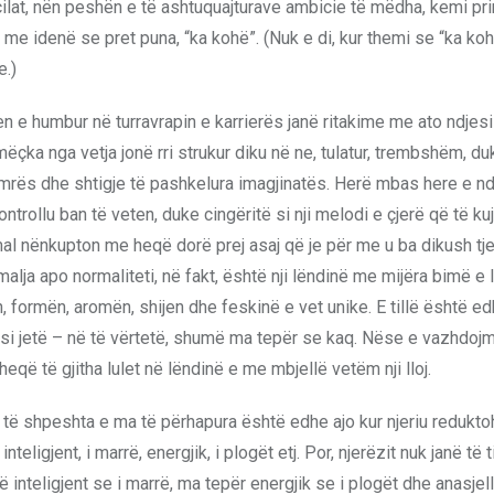
ilat, nën peshën e të ashtuquajturave ambicie të mëdha, kemi prirj
me idenë se pret puna, “ka kohë”. (Nuk e di, kur themi se “ka koh
e.)
ten e humbur në turravrapin e karrierës janë ritakime me ato ndjesi
çka nga vetja jonë rri strukur diku në ne, tulatur, trembshëm, duk
 zemrës dhe shtigje të pashkelura imagjinatës. Herë mbas here e n
ntrollu ban të veten, duke cingëritë si nji melodi e çjerë që të ku
l nënkupton me heqë dorë prej asaj që je për me u ba dikush tje
lja apo normaliteti, në fakt, është nji lëndinë me mijëra bimë e l
n, formën, aromën, shijen dhe feskinë e vet unike. E tillë është e
t si jetë – në të vërtetë, shumë ma tepër se kaq. Nëse e vazhdoj
eqë të gjitha lulet në lëndinë e me mbjellë vetëm nji lloj.
ma të shpeshta e ma të përhapura është edhe ajo kur njeriu redukt
 inteligjent, i marrë, energjik, i plogët etj. Por, njerëzit nuk janë të 
 inteligjent se i marrë, ma tepër energjik se i plogët dhe anasjel