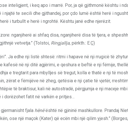
se inteligjent, i keq apo i marrë. Por, ja që gjithmonë kështu i n
ë i njajtë te secili dhe gjithandej, por çdo lumë është herë i ngusht
, herë i turbullt e herë i ngrohtë. Kështu janë edhe njerëzit.
rëzore: nganjiherë ai shfaq disa, nganjiherë disa të tjera, e shpesh
jithnjë vetvetja.” (Tolstoi,
Ringjallja
, përkth.: E.Ç)
. Ja edhe nji listë shtesë: ritmi i hapave në nji rrugicë të zhytu
afesë në nji ditë agjërimi, e qeshura e beftë e nji fëmije, thell
odhja e tregtarit para mbylljes së tregut, kolla e thatë e nji të mos
min, zërat e fëmijëve në zheg, qetësia e nji çatie të vjetër, rreshti
i shtëpie të braktisur, kali në autostradë, përgjumja e nji maceje mbi
ë i dorëzohet fatit në varkën e pritjes…
 gjermanisht fjala
hënë
është në gjininë mashkullore. Prandaj Ni
ën, ose një maçok (Kater) që ecën mbi një qilim yjesh.” (Borges, 