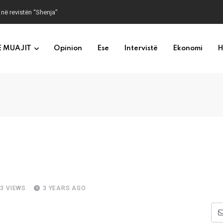
 në revistën “Shenja”
E MUAJIT
Opinion
Ese
Intervistë
Ekonomi
H
33
VIEWS
3 YEARS AGO