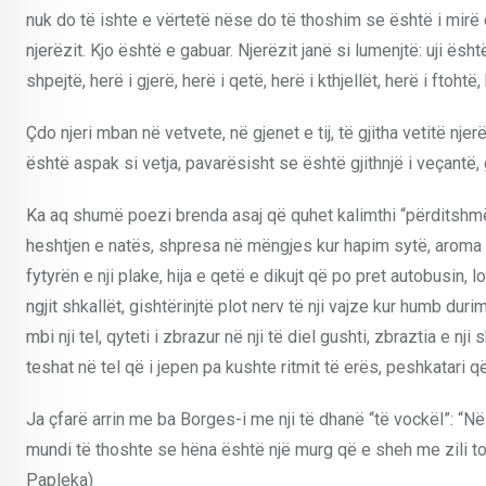
nuk do të ishte e vërtetë nëse do të thoshim se është i mirë o
njerëzit. Kjo është e gabuar. Njerëzit janë si lumenjtë: uji ësht
shpejtë, herë i gjerë, herë i qetë, herë i kthjellët, herë i ftohtë
Çdo njeri mban në vetvete, në gjenet e tij, të gjitha vetitë nje
është aspak si vetja, pavarësisht se është gjithnjë i veçantë, g
Ka aq shumë poezi brenda asaj që quhet kalimthi “përditshmëri”
heshtjen e natës, shpresa në mëngjes kur hapim sytë, aroma e k
fytyrën e nji plake, hija e qetë e dikujt që po pret autobusin, l
ngjit shkallët, gishtërinjtë plot nerv të nji vajze kur humb duri
mbi nji tel, qyteti i zbrazur në nji të diel gushti, zbraztia e nj
teshat në tel që i jepen pa kushte ritmit të erës, peshkatari q
Ja çfarë arrin me ba Borges-i me nji të dhanë “të vockël”: “Në
mundi të thoshte se hëna është një murg që e sheh me zili tok
Papleka)