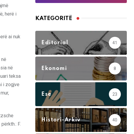
dajmë
ë, herë i
KATEGORITË
herë ai nuk
Editorial
41
r në
ësia në
Ekonomi
8
huari teksa
mi i zogjve
 mur,
Ese
23
etzsche
Histori-Arkiv
40
përkth.: F.