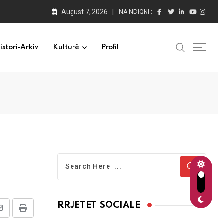
August 7, 2026
NA NDIQNI :
istori-Arkiv
Kulturë
Profil
RRJETET SOCIALE
Share
Print