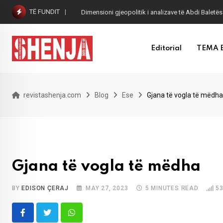
Skip
TË FUNDIT
Dimensioni gjeopolitik i analizave të Abdi Baletës
to
content
Editorial
TEMA 
revistashenja.com
Blog
Ese
Gjana të vogla të mëdha
Gjana të vogla të mëdha
BY
EDISON ÇERAJ
MAY 27, 2023
5 MINUTES READ
5
Whatsapp