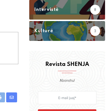
Intervistë
8
Kulturë
3
Revista SHENJA
Abonohu!
pp
Print
Share
via