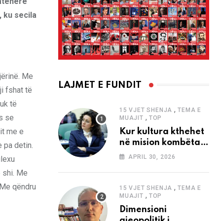
 atëherë
 ku secila
jërinë. Me
LAJMET E FUNDIT
ji fshat të
uk të
,
15 VJET SHENJA
TEMA E
,
es se
MUAJIT
TOP
it me e
Kur kultura kthehet
në mision kombëtar
 pa detin.
edhe në
APRIL 30, 2026
ilexu
bashkëkohësi
ë shi. Me
. Me qëndru
,
15 VJET SHENJA
TEMA E
,
MUAJIT
TOP
Dimensioni
gjeopolitik i