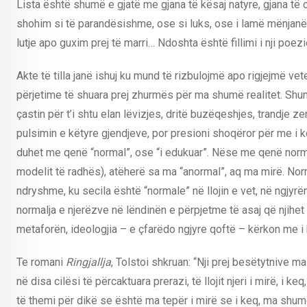
Lista është shumë e gjatë me gjana të kësaj natyre, gjana të c
shohim si të parandësishme, ose si luks, ose i lamë mënjanë 
lutje apo guxim prej të marri… Ndoshta është fillimi i nji poezi
Akte të tilla janë ishuj ku mund të rizbulojmë apo rigjejmë ve
përjetime të shuara prej zhurmës për ma shumë realitet. Shumë
çastin për t’i shtu elan lëvizjes, dritë buzëqeshjes, trandje
pulsimin e këtyre gjendjeve, por presioni shoqëror për me i ko
duhet me qenë “normal”, ose “i edukuar”. Nëse me qenë norma
modelit të radhës), atëherë sa ma “anormal”, aq ma mirë. Norma
ndryshme, ku secila është “normale” në llojin e vet, në ngjyrë
normalja e njerëzve në lëndinën e përpjetme të asaj që njihe
metaforën, ideologjia – e çfarëdo ngjyre qoftë – kërkon me i h
Te romani
Ringjallja
, Tolstoi shkruan: “Nji prej besëtytnive 
në disa cilësi të përcaktuara prerazi, të llojit njeri i mirë, i keq,
të themi për dikë se është ma tepër i mirë se i keq, ma shumë