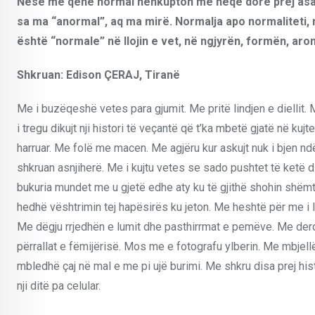
Nëse me qenë normal nënkupton me heqë dorë prej asaj q
sa ma “anormal”, aq ma mirë. Normalja apo normaliteti, n
është “normale” në llojin e vet, në ngjyrën, formën, aro
Shkruan: Edison ÇERAJ, Tiranë
Me i buzëqeshë vetes para gjumit. Me pritë lindjen e diellit. 
i tregu dikujt nji histori të veçantë që t’ka mbetë gjatë në kujt
harruar. Me folë me macen. Me agjëru kur askujt nuk i bjen nd
shkruan asnjiherë. Me i kujtu vetes se sado pushtet të ketë d
bukuria mundet me u gjetë edhe aty ku të gjithë shohin shëm
hedhë vështrimin tej hapësirës ku jeton. Me heshtë për me i l
Me dëgju rrjedhën e lumit dhe pasthirrmat e pemëve. Me derdhë
përrallat e fëmijërisë. Mos me e fotografu ylberin. Me mbjellë
mbledhë çaj në mal e me pi ujë burimi. Me shkru disa prej his
nji ditë pa celular.