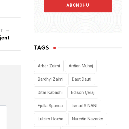
Email
ABONOHU
ST
jent
TAGS
Arbër Zaimi
Ardian Muhaj
Bardhyl Zaimi
Daut Dauti
Ditar Kabashi
Edison Çeraj
Fjolla Spanca
Ismail SINANI
Lulzim Hoxha
Nuredin Nazarko