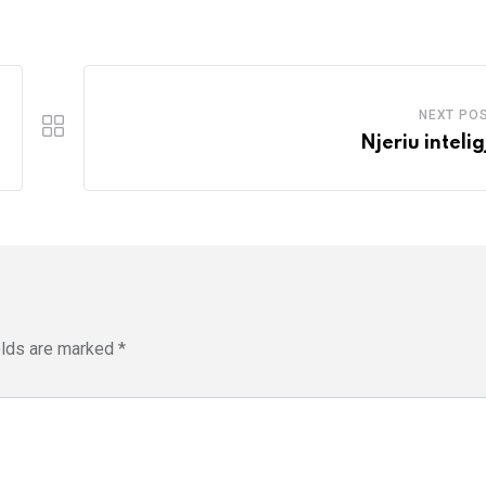
NEXT PO
Njeriu intelig
elds are marked
*