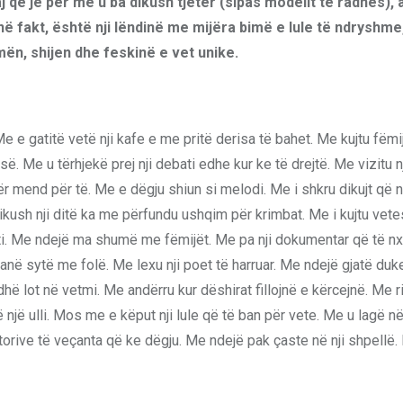
ë je për me u ba dikush tjetër (sipas modelit të radhës),
ë fakt, është nji lëndinë me mijëra bimë e lule të ndryshme,
mën, shijen dhe feskinë e vet unike.
Me e gatitë vetë nji kafe e me pritë derisa të bahet. Me kujtu fëmi
esë. Me u tërhjekë prej nji debati edhe kur ke të drejtë. Me vizitu n
ër mend për të. Me e dëgju shiun si melodi. Me i shkru dikujt që n
ikush nji ditë ka me përfundu ushqim për krimbat. Me i kujtu vet
ti. Me ndejë ma shumë me fëmijët. Me pa nji dokumentar që të nx
anë sytë me folë. Me lexu nji poet të harruar. Me ndejë gjatë duke
 lot në vetmi. Me andërru kur dëshirat fillojnë e kërcejnë. Me r
 një ulli. Mos me e këput nji lule që të ban për vete. Me u lagë n
torive të veçanta që ke dëgju. Me ndejë pak çaste në nji shpellë