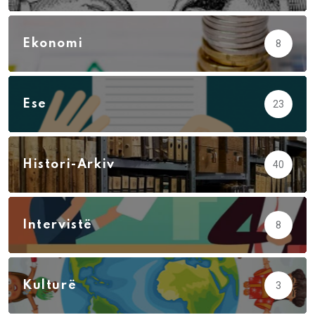
Ekonomi
8
Ese
23
Histori-Arkiv
40
Intervistë
8
Kulturë
3