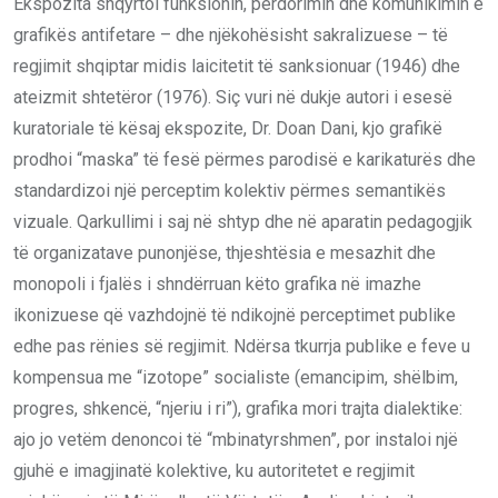
Ekspozita shqyrtoi funksionin, përdorimin dhe komunikimin e
grafikës antifetare – dhe njëkohësisht sakralizuese – të
regjimit shqiptar midis laicitetit të sanksionuar (1946) dhe
ateizmit shtetëror (1976). Siç vuri në dukje autori i esesë
kuratoriale të kësaj ekspozite, Dr. Doan Dani, kjo grafikë
prodhoi “maska” të fesë përmes parodisë e karikaturës dhe
standardizoi një perceptim kolektiv përmes semantikës
vizuale. Qarkullimi i saj në shtyp dhe në aparatin pedagogjik
të organizatave punonjëse, thjeshtësia e mesazhit dhe
monopoli i fjalës i shndërruan këto grafika në imazhe
ikonizuese që vazhdojnë të ndikojnë perceptimet publike
edhe pas rënies së regjimit. Ndërsa tkurrja publike e feve u
kompensua me “izotope” socialiste (emancipim, shëlbim,
progres, shkencë, “njeriu i ri”), grafika mori trajta dialektike:
ajo jo vetëm denoncoi të “mbinatyrshmen”, por instaloi një
gjuhë e imagjinatë kolektive, ku autoritetet e regjimit