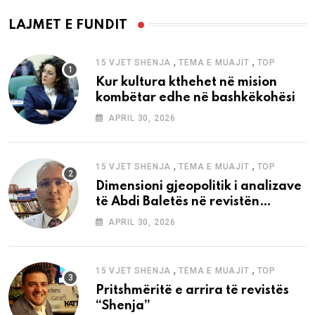
LAJMET E FUNDIT
,
,
15 VJET SHENJA
TEMA E MUAJIT
TOP
Kur kultura kthehet në mision
kombëtar edhe në bashkëkohësi
APRIL 30, 2026
,
,
15 VJET SHENJA
TEMA E MUAJIT
TOP
Dimensioni gjeopolitik i analizave
të Abdi Baletës në revistën
“Shenja”
APRIL 30, 2026
,
,
15 VJET SHENJA
TEMA E MUAJIT
TOP
Pritshmëritë e arrira të revistës
“Shenja”