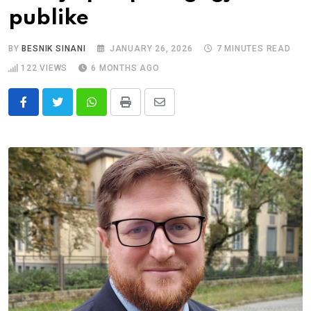
publike
BY
BESNIK SINANI
JANUARY 26, 2026
7 MINUTES READ
122
VIEWS
6 MONTHS AGO
Whatsapp
Print
Share
via
Email