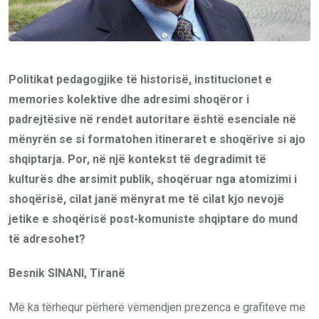
Politikat pedagogjike të historisë, institucionet e
memories kolektive dhe adresimi shoqëror i
padrejtësive në rendet autoritare është esenciale në
mënyrën se si formatohen itineraret e shoqërive si ajo
shqiptarja. Por, në një kontekst të degradimit të
kulturës dhe arsimit publik, shoqëruar nga atomizimi i
shoqërisë, cilat janë mënyrat me të cilat kjo nevojë
jetike e shoqërisë post-komuniste shqiptare do mund
të adresohet?
Besnik SINANI, Tiranë
Më ka tërhequr përherë vëmendjen prezenca e grafiteve me