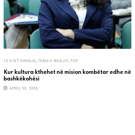
,
,
15 VJET SHENJA
TEMA E MUAJIT
TOP
Kur kultura kthehet në mision kombëtar edhe në
bashkëkohësi
APRIL 30, 2026