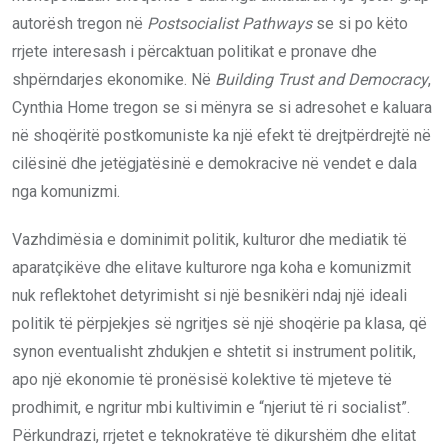
autorësh tregon në
Postsocialist Pathways
se si po këto
rrjete interesash i përcaktuan politikat e pronave dhe
shpërndarjes ekonomike. Në
Building Trust and Democracy
,
Cynthia Home tregon se si mënyra se si adresohet e kaluara
në shoqëritë postkomuniste ka një efekt të drejtpërdrejtë në
cilësinë dhe jetëgjatësinë e demokracive në vendet e dala
nga komunizmi.
Vazhdimësia e dominimit politik, kulturor dhe mediatik të
aparatçikëve dhe elitave kulturore nga koha e komunizmit
nuk reflektohet detyrimisht si një besnikëri ndaj një ideali
politik të përpjekjes së ngritjes së një shoqërie pa klasa, që
synon eventualisht zhdukjen e shtetit si instrument politik,
apo një ekonomie të pronësisë kolektive të mjeteve të
prodhimit, e ngritur mbi kultivimin e “njeriut të ri socialist”.
Përkundrazi, rrjetet e teknokratëve të dikurshëm dhe elitat