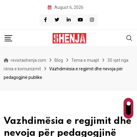
Skip
August 6, 2026
to
content
revistashenja.com
Blog
Tema e muajit
35 vjet nga
rënia e komunizmit
Vazhdimësia e regjimit dhe nevoja për
pedagogjinë publike
Vazhdimësia e regjimit dhe
nevoja për pedagogjinë