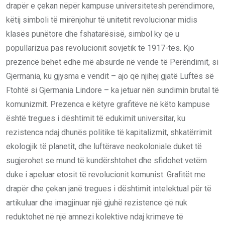
drapër e çekan nëpër kampuse universitetesh perëndimore,
këtij simboli të mirënjohur të unitetit revolucionar midis
klasës punëtore dhe fshatarësisë, simbol ky që u
popullarizua pas revolucionit sovjetik të 1917-tës. Kjo
prezencë bëhet edhe më absurde në vende të Perëndimit, si
Gjermania, ku gjysma e vendit – ajo që njihej gjatë Luftës së
Ftohtë si Gjermania Lindore – ka jetuar nën sundimin brutal të
komunizmit. Prezenca e këtyre grafitëve në këto kampuse
është tregues i dështimit të edukimit universitar, ku
rezistenca ndaj dhunës politike të kapitalizmit, shkatërrimit
ekologjik të planetit, dhe luftërave neokoloniale duket të
sugjerohet se mund të kundërshtohet dhe sfidohet vetëm
duke i apeluar etosit të revolucionit komunist. Grafitët me
drapër dhe çekan janë tregues i dështimit intelektual për të
artikuluar dhe imagjinuar një gjuhë rezistence që nuk
reduktohet në një amnezi kolektive ndaj krimeve të