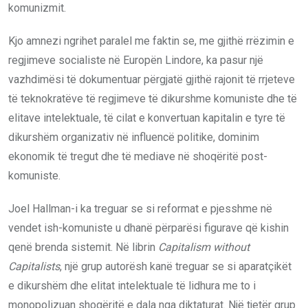
komunizmit.
Kjo amnezi ngrihet paralel me faktin se, me gjithë rrëzimin e
regjimeve socialiste në Europën Lindore, ka pasur një
vazhdimësi të dokumentuar përgjatë gjithë rajonit të rrjeteve
të teknokratëve të regjimeve të dikurshme komuniste dhe të
elitave intelektuale, të cilat e konvertuan kapitalin e tyre të
dikurshëm organizativ në influencë politike, dominim
ekonomik të tregut dhe të mediave në shoqëritë post-
komuniste.
Joel Hallman-i ka treguar se si reformat e pjesshme në
vendet ish-komuniste u dhanë përparësi figurave që kishin
qenë brenda sistemit. Në librin
Capitalism without
Capitalists
, një grup autorësh kanë treguar se si aparatçikët
e dikurshëm dhe elitat intelektuale të lidhura me to i
monopolizuan shoqëritë e dala nga diktaturat. Një tjetër grup