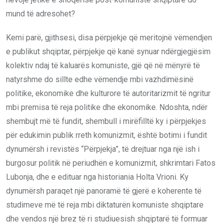
mund të adresohet?
Kemi parë, gjithsesi, disa përpjekje që meritojnë vëmendjen
e publikut shqiptar, përpjekje që kanë synuar ndërgjegjësim
kolektiv ndaj të kaluarës komuniste, gjë që në mënyrë të
natyrshme do sillte edhe vëmendje mbi vazhdimësinë
politike, ekonomike dhe kulturore të autoritarizmit të ngritur
mbi premisa të reja politike dhe ekonomike. Ndoshta, ndër
shembujt më të fundit, shembull i mirëfilltë ky i përpjekjes
për edukimin publik rreth komunizmit, është botimi i fundit
dynumërsh i revistës “Përpjekja”, të drejtuar nga një ish i
burgosur politik në periudhën e komunizmit, shkrimtari Fatos
Lubonja, dhe e edituar nga historiania Holta Vrioni. Ky
dynumërsh paraqet një panoramë të gjerë e koherente të
studimeve më të reja mbi diktaturën komuniste shqiptare
dhe vendos një brez të ri studiuesish shqiptarë të formuar