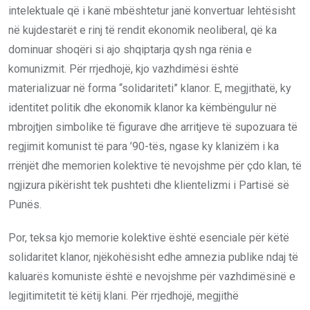
intelektuale që i kanë mbështetur janë konvertuar lehtësisht
në kujdestarët e rinj të rendit ekonomik neoliberal, që ka
dominuar shoqëri si ajo shqiptarja qysh nga rënia e
komunizmit. Për rrjedhojë, kjo vazhdimësi është
materializuar në forma “solidariteti” klanor. E, megjithatë, ky
identitet politik dhe ekonomik klanor ka këmbëngulur në
mbrojtjen simbolike të figurave dhe arritjeve të supozuara të
regjimit komunist të para ’90-tës, ngase ky klanizëm i ka
rrënjët dhe memorien kolektive të nevojshme për çdo klan, të
ngjizura pikërisht tek pushteti dhe klientelizmi i Partisë së
Punës.
Por, teksa kjo memorie kolektive është esenciale për këtë
solidaritet klanor, njëkohësisht edhe amnezia publike ndaj të
kaluarës komuniste është e nevojshme për vazhdimësinë e
legjitimitetit të këtij klani. Për rrjedhojë, megjithë