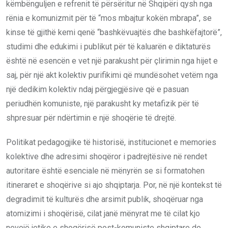
këmbënguljen e refrenit të përsëritur në Shqipëri qysh nga
rënia e komunizmit për të “mos mbajtur kokën mbrapa”, se
kinse të gjithë kemi qenë “bashkëvuajtës dhe bashkëfajtorë”,
studimi dhe edukimi i publikut për të kaluarën e diktaturës
është në esencën e vet një parakusht për çlirimin nga hijet e
saj, për një akt kolektiv purifikimi që mundësohet vetëm nga
një dedikim kolektiv ndaj përgjegjësive që e pasuan
periudhën komuniste, një parakusht ky metafizik për të
shpresuar për ndërtimin e një shoqërie të drejtë.
Politikat pedagogjike të historisë, institucionet e memories
kolektive dhe adresimi shoqëror i padrejtësive në rendet
autoritare është esenciale në mënyrën se si formatohen
itineraret e shoqërive si ajo shqiptarja. Por, në një kontekst të
degradimit të kulturës dhe arsimit publik, shoqëruar nga
atomizimi i shoqërisë, cilat janë mënyrat me të cilat kjo
nevojë jetike e shoqërisë post-komuniste shqiptare do