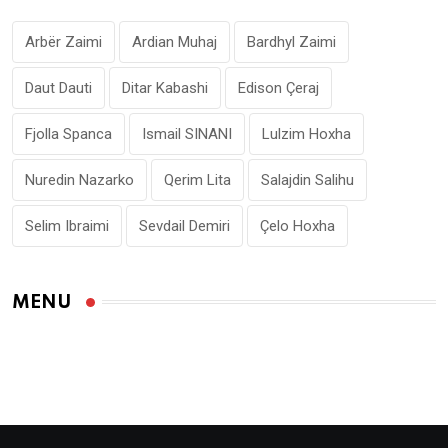
Arbër Zaimi
Ardian Muhaj
Bardhyl Zaimi
Daut Dauti
Ditar Kabashi
Edison Çeraj
Fjolla Spanca
Ismail SINANI
Lulzim Hoxha
Nuredin Nazarko
Qerim Lita
Salajdin Salihu
Selim Ibraimi
Sevdail Demiri
Çelo Hoxha
MENU