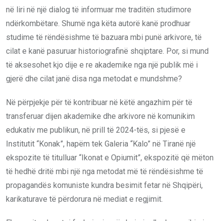
në liri në një dialog të informuar me traditën studimore
ndërkombëtare. Shumë nga këta autorë kanë prodhuar
studime të rëndësishme të bazuara mbi punë arkivore, të
cilat e kanë pasuruar historiografinë shqiptare. Por, si mund
të aksesohet kjo dije e re akademike nga një publik më i
gjerë dhe cilat janë disa nga metodat e mundshme?
Në përpjekje për të kontribuar në këtë angazhim për të
transferuar dijen akademike dhe arkivore në komunikim
edukativ me publikun, në prill të 2024-tës, si pjesë e
Institutit “Konak”, hapëm tek Galeria “Kalo” në Tiranë një
ekspozite të titulluar “Ikonat e Opiumit”, ekspozitë që mëton
të hedhë dritë mbi një nga metodat më të rëndësishme të
propagandës komuniste kundra besimit fetar në Shqipëri,
karikaturave të përdorura në mediat e regjimit.