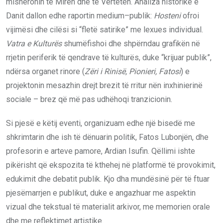
mishëronin të Mirën dhe të Vërtetën. Analiza historike e
Danit dallon edhe raportin medium–publik:
Hosteni
ofroi
vijimësi dhe cilësi si “fletë satirike” me lexues individual.
Vatra e Kulturës
shumëfishoi dhe shpërndau grafikën në
rrjetin periferik të qendrave të kulturës, duke “krijuar publik”,
ndërsa organet rinore (
Zëri i Rinisë, Pionieri, Fatosi
) e
projektonin mesazhin drejt brezit të rritur nën inxhinierinë
sociale – brez që më pas udhëhoqi tranzicionin.
Si pjesë e këtij eventi, organizuam edhe një bisedë me
shkrimtarin dhe ish të dënuarin politik, Fatos Lubonjën, dhe
profesorin e arteve pamore, Ardian Isufin. Qëllimi ishte
pikërisht që ekspozita të kthehej në platformë të provokimit,
edukimit dhe debatit publik. Kjo dha mundësinë për të ftuar
pjesëmarrjen e publikut, duke e angazhuar me aspektin
vizual dhe tekstual të materialit arkivor, me memorien orale
dhe me reflektimet artistike.