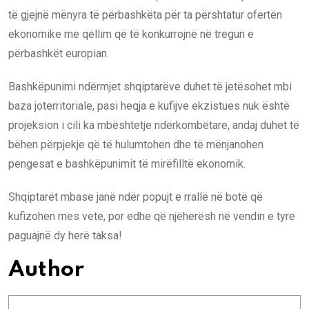
të gjejnë mënyra të përbashkëta për ta përshtatur ofertën
ekonomike me qëllim që të konkurrojnë në tregun e
përbashkët europian.
Bashkëpunimi ndërmjet shqiptarëve duhet të jetësohet mbi
baza joterritoriale, pasi heqja e kufijve ekzistues nuk është
projeksion i cili ka mbështetje ndërkombëtare, andaj duhet të
bëhen përpjekje që të hulumtohen dhe të mënjanohen
pengesat e bashkëpunimit të mirëfilltë ekonomik.
Shqiptarët mbase janë ndër popujt e rrallë në botë që
kufizohen mes vete, por edhe që njëherësh në vendin e tyre
paguajnë dy herë taksa!
Author