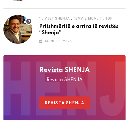
,
,
15 VJET SHENJA
TEMA E MUAJIT
TOP
Pritshmëritë e arrira të revistës
“Shenja”
APRIL 30, 2026
Revista SHENJA
Revista SHENJA
REVISTA SHENJA