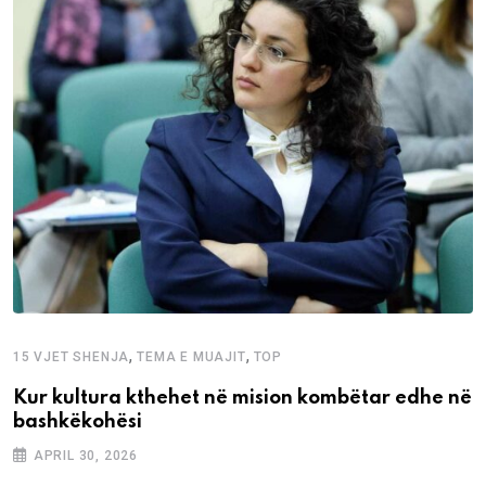
,
,
15 VJET SHENJA
TEMA E MUAJIT
TOP
Kur kultura kthehet në mision kombëtar edhe në
bashkëkohësi
APRIL 30, 2026