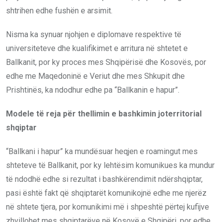
shtrihen edhe fushën e arsimit.
Nisma ka synuar njohjen e diplomave respektive të
universiteteve dhe kualifikimet e arritura në shtetet e
Ballkanit, por ky proces mes Shqipërisë dhe Kosovës, por
edhe me Maqedoninë e Veriut dhe mes Shkupit dhe
Prishtinës, ka ndodhur edhe pa “Ballkanin e hapur”.
Modele të reja për thellimin e bashkimin joterritorial
shqiptar
“Ballkani i hapur” ka mundësuar heqjen e roamingut mes
shteteve të Ballkanit, por ky lehtësim komunikues ka mundur
të ndodhë edhe si rezultat i bashkërendimit ndërshqiptar,
pasi është fakt që shqiptarët komunikojnë edhe me njerëz
në shtete tjera, por komunikimi më i shpeshtë përtej kufijve
zhvillohet mes shqiptarëve në Kosovë e Shqipëri, por edhe