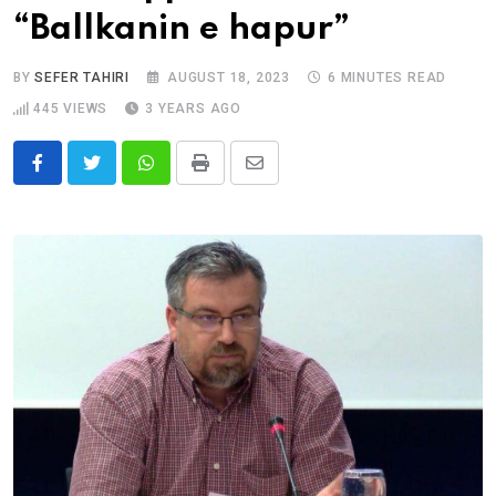
“Ballkanin e hapur”
BY
SEFER TAHIRI
AUGUST 18, 2023
6 MINUTES READ
445
VIEWS
3 YEARS AGO
Whatsapp
Print
Share
via
Email