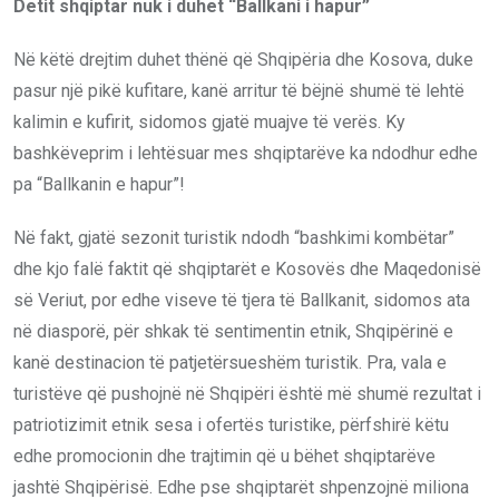
Detit shqiptar nuk i duhet “Ballkani i hapur”
Në këtë drejtim duhet thënë që Shqipëria dhe Kosova, duke
pasur një pikë kufitare, kanë arritur të bëjnë shumë të lehtë
kalimin e kufirit, sidomos gjatë muajve të verës. Ky
bashkëveprim i lehtësuar mes shqiptarëve ka ndodhur edhe
pa “Ballkanin e hapur”!
Në fakt, gjatë sezonit turistik ndodh “bashkimi kombëtar”
dhe kjo falë faktit që shqiptarët e Kosovës dhe Maqedonisë
së Veriut, por edhe viseve të tjera të Ballkanit, sidomos ata
në diasporë, për shkak të sentimentin etnik, Shqipërinë e
kanë destinacion të patjetërsueshëm turistik. Pra, vala e
turistëve që pushojnë në Shqipëri është më shumë rezultat i
patriotizimit etnik sesa i ofertës turistike, përfshirë këtu
edhe promocionin dhe trajtimin që u bëhet shqiptarëve
jashtë Shqipërisë. Edhe pse shqiptarët shpenzojnë miliona