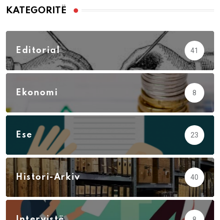
KATEGORITË
Editorial
41
Ekonomi
8
Ese
23
Histori-Arkiv
40
Intervistë
8