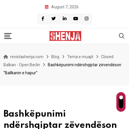
Skip
August 7, 2026
to
content
revistashenja.com
Blog
Tema e muajit
Closed
Balkan - Open Berlin
Bashkëpunimi ndërshqiptar zëvendëson
“Ballkanin e hapur”
Bashkëpunimi
ndërshqiptar zëvendëson