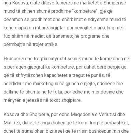
nga Kosova, gjatë ditëve të verës në marketet e Shqipërisë
mund të shihen shumë prodhime “kombëtare”, gjë që
dëshmon se prodhimet dhe shërbimet e ndryshme mund të
kenë diapazon mbarëshqiptar, por nevojitet marketing më i
fuqishëm në mediat që transmetojnë programe dhe
përmbajtje në trojet etnike.
Ekonomia dhe tregtia natyrisht se nuk mund të kornizohen në
sipërfaqen gjeografike kombëtare, por duhet bërë përpjekje
që të shfrytëzohen kapacitetet e tregut të punës, të
ndërlidhur me marketingun në gjuhën e njëjtë, ndonëse me
dallime të shumta në të folur, por edhe me mendësinë dhe
mënyrën e jetesës në tokat shqiptare.
Kosova dhe Shqipëria, por edhe Maqedonia e Veriut si dhe
Mali i Zi, duhet të angazhohen që të kemi treg të përbashkët,
duhet të stimulohen bizneset që të rrisin bashkëpunimin dhe