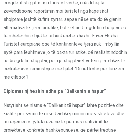
bregdetit shqiptar nga turistët serbë, nuk duhej ta
zëvendësojnë raportimin mbi turistët nga hapësirat
shqiptare jashtë kufirit zyrtar, sepse nëse ata do të gjenin
alternativa të tjera turistike, hotelet në bregdetin shqiptar do
të mbeteshin objekte si bunkerët e xhaxhit Enver Hoxha.
Turistët europianë ose të kontinenteve tjera nuk i mbyllin
sytë para lëshimeve jo të pakta turistike, që realisht ndodhin
në bregdetin shqiptar, por që shqiptarët vetëm për shkak të
përkatësisë i amnistojnë me fjalët “Duhet kohë për turizëm
më cilësor”!
Diplomat njiheshin edhe pa “Ballkanin e hapur”
Natyrisht se nisma e “Ballkanit të hapur” ishte pozitive dhe
kishte për synim të rrisë bashkëpunimin mes shteteve dhe
mirëqenien e qytetarëve në to përmes realizimit të
projekteve konkrete bashkëpunuese, që përtej tregtisë