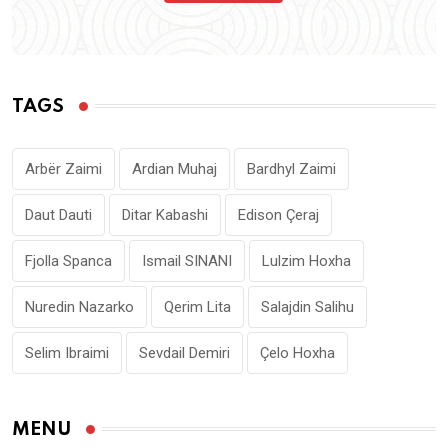
TAGS
Arbër Zaimi
Ardian Muhaj
Bardhyl Zaimi
Daut Dauti
Ditar Kabashi
Edison Çeraj
Fjolla Spanca
Ismail SINANI
Lulzim Hoxha
Nuredin Nazarko
Qerim Lita
Salajdin Salihu
Selim Ibraimi
Sevdail Demiri
Çelo Hoxha
MENU