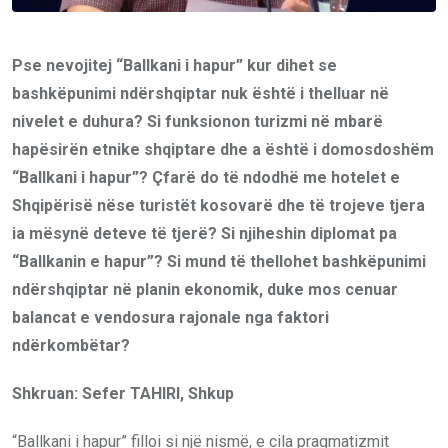
Pse nevojitej “Ballkani i hapur” kur dihet se
bashkëpunimi ndërshqiptar nuk është i thelluar në
nivelet e duhura? Si funksionon turizmi në mbarë
hapësirën etnike shqiptare dhe a është i domosdoshëm
“Ballkani i hapur”? Çfarë do të ndodhë me hotelet e
Shqipërisë nëse turistët kosovarë dhe të trojeve tjera
ia mësynë deteve të tjerë? Si njiheshin diplomat pa
“Ballkanin e hapur”? Si mund të thellohet bashkëpunimi
ndërshqiptar në planin ekonomik, duke mos cenuar
balancat e vendosura rajonale nga faktori
ndërkombëtar?
Shkruan: Sefer TAHIRI, Shkup
“Ballkani i hapur” filloi si një nismë, e cila pragmatizmit