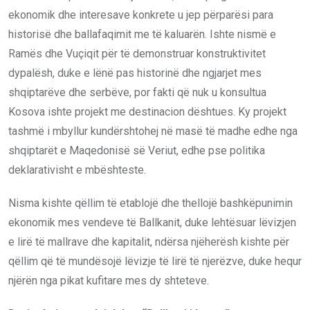
ekonomik dhe interesave konkrete u jep përparësi para
historisë dhe ballafaqimit me të kaluarën. Ishte nismë e
Ramës dhe Vuçiqit për të demonstruar konstruktivitet
dypalësh, duke e lënë pas historinë dhe ngjarjet mes
shqiptarëve dhe serbëve, por fakti që nuk u konsultua
Kosova ishte projekt me destinacion dështues. Ky projekt
tashmë i mbyllur kundërshtohej në masë të madhe edhe nga
shqiptarët e Maqedonisë së Veriut, edhe pse politika
deklarativisht e mbështeste.
Nisma kishte qëllim të etablojë dhe thellojë bashkëpunimin
ekonomik mes vendeve të Ballkanit, duke lehtësuar lëvizjen
e lirë të mallrave dhe kapitalit, ndërsa njëherësh kishte për
qëllim që të mundësojë lëvizje të lirë të njerëzve, duke hequr
njërën nga pikat kufitare mes dy shteteve.