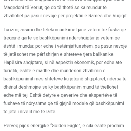
Maqedoni të Veriut, që do të thotë se ka mundur të
zhvillohet pa pasur nevojë për projektin e Ramës dhe Vuçiqit.
Turizmi, arsimi dhe telekomunikimet janë vetëm tre fusha që
tregojnë qartë se bashkëpunimi ndërshqiptar jo vetëm që
është i mundur, por edhe i vetëmjaftueshëm, pa pasur nevojë
të jetësohet me përfshirjen e shteteve tjera ballkanike.
Hapësira shqiptare, si në aspektin ekonomik, por edhe atë
turistik, është e madhe dhe mundëson zhvillimin e
bashkëpunimit mes shteteve ku jetojnë shqiptarët, ndërsa të
dhënat dëshmojnë se ky bashkëpunim mund të thellohet
edhe më tej. Është detyrë e qeverive dhe ekspertëve të
fushave të ndryshme që të gjejnë modele që bashkëpunimi
të jetë i nivelit më të lartë.
Përveç pijes energjike “Golden Eagle”, e cila është prodhim