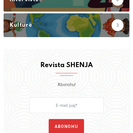
Kulturë
3
Revista SHENJA
Abonohu!
ABONOHU