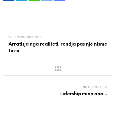
via
Email
PREVIOUS POST
Arratisja nga realiteti, rendja pas një nisme
të re
NEXT POST
Lidership miop apo…