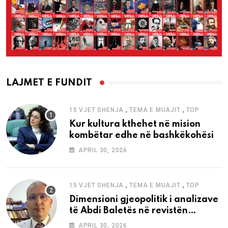
LAJMET E FUNDIT
,
,
15 VJET SHENJA
TEMA E MUAJIT
TOP
Kur kultura kthehet në mision
kombëtar edhe në bashkëkohësi
APRIL 30, 2026
,
,
15 VJET SHENJA
TEMA E MUAJIT
TOP
Dimensioni gjeopolitik i analizave
të Abdi Baletës në revistën
“Shenja”
APRIL 30, 2026