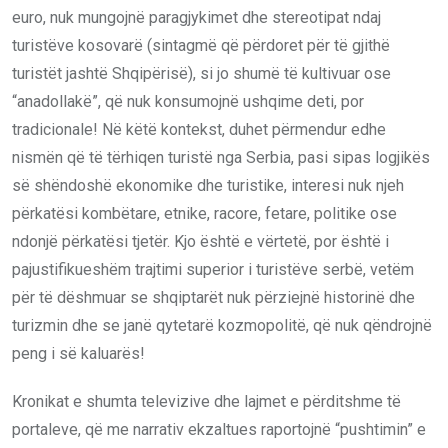
euro, nuk mungojnë paragjykimet dhe stereotipat ndaj
turistëve kosovarë (sintagmë që përdoret për të gjithë
turistët jashtë Shqipërisë), si jo shumë të kultivuar ose
“anadollakë”, që nuk konsumojnë ushqime deti, por
tradicionale! Në këtë kontekst, duhet përmendur edhe
nismën që të tërhiqen turistë nga Serbia, pasi sipas logjikës
së shëndoshë ekonomike dhe turistike, interesi nuk njeh
përkatësi kombëtare, etnike, racore, fetare, politike ose
ndonjë përkatësi tjetër. Kjo është e vërtetë, por është i
pajustifikueshëm trajtimi superior i turistëve serbë, vetëm
për të dëshmuar se shqiptarët nuk përziejnë historinë dhe
turizmin dhe se janë qytetarë kozmopolitë, që nuk qëndrojnë
peng i së kaluarës!
Kronikat e shumta televizive dhe lajmet e përditshme të
portaleve, që me narrativ ekzaltues raportojnë “pushtimin” e