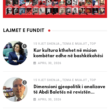
LAJMET E FUNDIT
,
,
15 VJET SHENJA
TEMA E MUAJIT
TOP
Kur kultura kthehet në mision
kombëtar edhe në bashkëkohësi
APRIL 30, 2026
,
,
15 VJET SHENJA
TEMA E MUAJIT
TOP
Dimensioni gjeopolitik i analizave
të Abdi Baletës në revistën
“Shenja”
APRIL 30, 2026