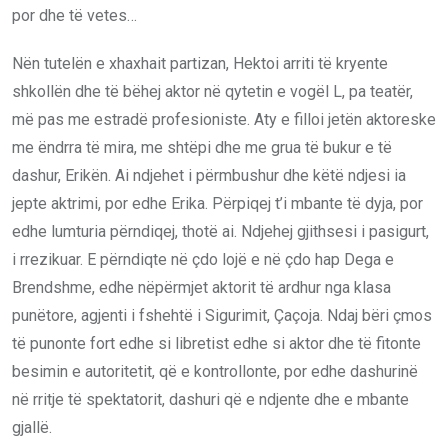
por dhe të vetes…
Nën tutelën e xhaxhait partizan, Hektoi arriti të kryente
shkollën dhe të bëhej aktor në qytetin e vogël L, pa teatër,
më pas me estradë profesioniste. Aty e filloi jetën aktoreske
me ëndrra të mira, me shtëpi dhe me grua të bukur e të
dashur, Erikën. Ai ndjehet i përmbushur dhe këtë ndjesi ia
jepte aktrimi, por edhe Erika. Përpiqej t’i mbante të dyja, por
edhe lumturia përndiqej, thotë ai. Ndjehej gjithsesi i pasigurt,
i rrezikuar. E përndiqte në çdo lojë e në çdo hap Dega e
Brendshme, edhe nëpërmjet aktorit të ardhur nga klasa
punëtore, agjenti i fshehtë i Sigurimit, Çaçoja. Ndaj bëri çmos
të punonte fort edhe si libretist edhe si aktor dhe të fitonte
besimin e autoritetit, që e kontrollonte, por edhe dashurinë
në rritje të spektatorit, dashuri që e ndjente dhe e mbante
gjallë.