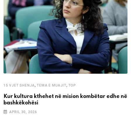
,
,
15 VJET SHENJA
TEMA E MUAJIT
TOP
Kur kultura kthehet në mision kombëtar edhe në
bashkëkohësi
APRIL 30, 2026