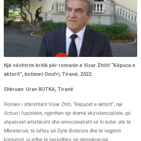
Një vështrim kritik për romanin e Visar Zhitit “Këpuca e
aktorit”, botimet Onufri, Tiranë, 2022.
Shkruan: Uran BUTKA, Tiranë
Romani i shkrimtarit Visar Zhiti, “Këpucët e aktorit”, një
fiction
i fuqishëm, ngërthen një dramë ekzistencialiste, që
shpaloset artistikisht dhe emocionalisht në tri kohë: atë të
Mbretërisë, të luftës së Dytë Botërore dhe të regjimit
komunist, si edhe të periudhës së demokracisë.