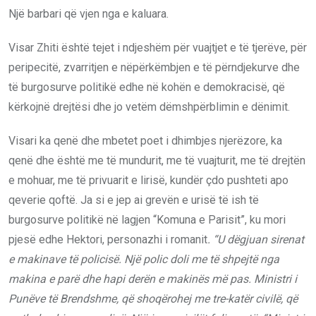
Një barbari që vjen nga e kaluara.
Visar Zhiti është tejet i ndjeshëm për vuajtjet e të tjerëve, për
peripecitë, zvarritjen e nëpërkëmbjen e të përndjekurve dhe
të burgosurve politikë edhe në kohën e demokracisë, që
kërkojnë drejtësi dhe jo vetëm dëmshpërblimin e dënimit.
Visari ka qenë dhe mbetet poet i dhimbjes njerëzore, ka
qenë dhe është me të mundurit, me të vuajturit, me të drejtën
e mohuar, me të privuarit e lirisë, kundër çdo pushteti apo
qeverie qoftë. Ja si e jep ai grevën e urisë të ish të
burgosurve politikë në lagjen “Komuna e Parisit”, ku mori
pjesë edhe Hektori, personazhi i romanit
. “U dëgjuan sirenat
e makinave të policisë. Një polic doli me të shpejtë nga
makina e parë dhe hapi derën e makinës më pas. Ministri i
Punëve të Brendshme, që shoqërohej me tre-katër civilë, që