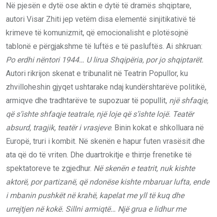
Në pjesën e dytë ose aktin e dytë të dramës shqiptare,
autori Visar Zhiti jep vetëm disa elementë sinjitikativë të
krimeve të komunizmit, që emocionalisht e plotësojnë
tablonë e përgjakshme të luftës e të pasluftës. Ai shkruan:
Po erdhi nëntori 1944… U lirua Shqipëria, por jo shqiptarët.
Autori rikrijon skenat e tribunalit në Teatrin Popullor, ku
zhvilloheshin gjyqet ushtarake ndaj kundërshtarëve politikë,
armiqve dhe tradhtarëve te supozuar të popullit,
një shfaqje,
që s’ishte shfaqje teatrale, një loje që s’ishte lojë. Teatër
absurd, tragjik, teatër i vrasjeve
. Binin kokat e shkolluara në
Europë, truri i kombit. Në skenën e hapur futen vrasësit dhe
ata që do të vriten. Dhe duartrokitje e thirrje frenetike të
spektatoreve te zgjedhur.
Në skenën e teatrit, nuk kishte
aktorë, por partizanë, që ndonëse kishte mbaruar lufta, ende
i mbanin pushkët në krahë, kapelat me yll të kuq dhe
urrejtjen në kokë. Sillni armiqtë… Një grua e lidhur me