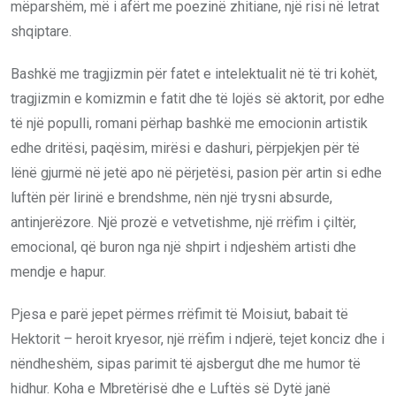
mëparshëm, më i afërt me poezinë zhitiane, një risi në letrat
shqiptare.
Bashkë me tragjizmin për fatet e intelektualit në të tri kohët,
tragjizmin e komizmin e fatit dhe të lojës së aktorit, por edhe
të një populli, romani përhap bashkë me emocionin artistik
edhe dritësi, paqësim, mirësi e dashuri, përpjekjen për të
lënë gjurmë në jetë apo në përjetësi, pasion për artin si edhe
luftën për lirinë e brendshme, nën një trysni absurde,
antinjerëzore. Një prozë e vetvetishme, një rrëfim i çiltër,
emocional, që buron nga një shpirt i ndjeshëm artisti dhe
mendje e hapur.
Pjesa e parë jepet përmes rrëfimit të Moisiut, babait të
Hektorit – heroit kryesor, një rrëfim i ndjerë, tejet konciz dhe i
nëndheshëm, sipas parimit të ajsbergut dhe me humor të
hidhur. Koha e Mbretërisë dhe e Luftës së Dytë janë