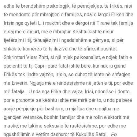
edhe të brendshëm psikologjik, të përndjekjes, të frikës; nisi
të mendonte për mbrojtjen e familjes, ndaj e largoi Erikën dhe
Irisin nga qyteti L. i makthit dhe e dërgoi në Tiranë tek familja
e saj më e sigurt, më e mbrojtur. Kështu kishte nisur
tjetërsimi i tij, tëhuajëzimi i ngadalshëm e gërryes, si për
shkak të karrierës të tij iluzive dhe të sfinksit pushtet.
Shkrimtari Visar Zhiti, si një mjek psikoanalist, e ndjek fatin e
pacientit të tij. Çapi i parë fatal ishte bërë, kur nuk iu gjend
Erikës tek lindte vajzën, Irisin, se duhet të ishte në shfaqjen
me Enverin. Ngjarja më e rëndësishme në jetën e tij, por edhe
më fatalja… U nda nga Erika dhe vajza, Irisi, ndonëse i donte,
por e pranonte se kështu ishte më mirë për to, u nda pa bërë
asnjë përpjekje për bashkim, u mjaftua dhe u pajtua me
gjendjen vetanake, boshin familjar dhe me rolin e aktorit me
maskë, me takime seksuale të rastësishme, por edhe me
ngushëllimin e vetëm dashuror të Kukullës Barbi…
Po