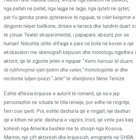
nga pallati në pallat, nga lagjja në lagje, nga qyteti në qytet,
për t’u gjendur pranë qytetarëve të ngujuar, të cilët këqyrnin e
dëgjonin nëpër ballkone, dritare e tarraca dhe tundnin duart si
të çliruar. Teatër eksperimental, i papaparë, absurd, por sa
human! Ndoshta ishte shfaqja e parë në botë në kovën e një
ekskavatori me skenografi këpucën dhe monologu ngjethës i
aktorit, që të zgjonte jetën e ngujuar. “
Kemi harruar të duam,
të ndihmojmë njëri-tjetrin dhe veten,”
monologonte ai dhe
recitonte lutjen-poezi “Jetë” të shenjtores Nënë Terezë.
Është aftësia krijuese e autorit të romanit, që na e jep
personazhin në situata të tilla rënieje, por edhe në ringritje,
ferri ose qielli. Por, është dashuria që e ringjall, një dashuri
që e kthen në jetë: dashuria e vajzës, Irisit, që vinte pas kaq
kohësh nga Amerika bashkë me të shoqin nga Kosova,
Marinin, një çift aktorësh dhe krijuesish, emigrantë në SHBA.