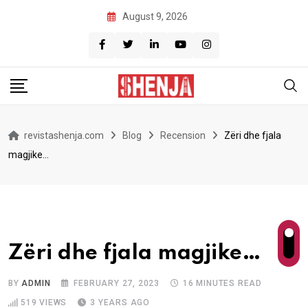
Skip
August 9, 2026
to
content
revistashenja.com
Blog
Recension
Zëri dhe fjala
magjike…
Zëri dhe fjala magjike…
BY
ADMIN
FEBRUARY 27, 2023
16 MINUTES READ
519
VIEWS
3 YEARS AGO