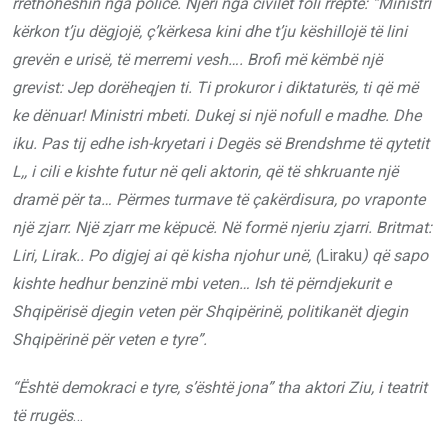
rrethoheshin nga policë. Njëri nga civilët foli rreptë: “Ministri
kërkon t’ju dëgjojë, ç’kërkesa kini dhe t’ju këshillojë të lini
grevën e urisë, të merremi vesh…. Brofi më këmbë një
grevist: Jep dorëheqjen ti. Ti prokuror i diktaturës, ti që më
ke dënuar! Ministri mbeti. Dukej si një nofull e madhe. Dhe
iku. Pas tij edhe ish-kryetari i Degës së Brendshme të qytetit
L,, i cili e kishte futur në qeli aktorin, që të shkruante një
dramë për ta… Përmes turmave të çakërdisura, po vraponte
një zjarr. Një zjarr me këpucë. Në formë njeriu zjarri. Britmat:
Liri, Lirak.. Po digjej ai që kisha njohur unë, (
Liraku
) që sapo
kishte hedhur benzinë mbi veten…
Ish të përndjekurit e
Shqipërisë djegin veten për Shqipërinë, politikanët djegin
Shqipërinë për veten e tyre”.
“Është demokraci e tyre, s’është jona” tha aktori Ziu, i teatrit
të rrugës
…