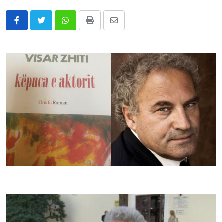
Whatsapp
Print
Share
via
Email