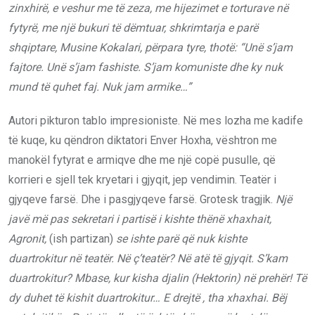
zinxhirë, e veshur me të zeza, me hijezimet e torturave në
fytyrë, me një bukuri të dëmtuar, shkrimtarja e parë
shqiptare, Musine Kokalari, përpara tyre, thotë:
“Unë s’jam
fajtore. Unë s’jam fashiste. S’jam komuniste dhe ky nuk
mund të quhet faj. Nuk jam armike…”
Autori pikturon tablo impresioniste. Në mes lozha me kadife
të kuqe, ku qëndron diktatori Enver Hoxha, vështron me
manokël fytyrat e armiqve dhe me një copë pusulle, që
korrieri e sjell tek kryetari i gjyqit, jep vendimin. Teatër i
gjyqeve farsë. Dhe i pasgjyqeve farsë. Grotesk tragjik.
Një
javë më pas sekretari i partisë i kishte thënë xhaxhait,
Agronit,
(ish partizan)
se ishte parë që nuk kishte
duartrokitur në teatër. Në ç’teatër? Në atë të gjyqit. S’kam
duartrokitur? Mbase, kur kisha djalin (Hektorin) në prehër! Të
dy duhet të kishit duartrokitur… E drejtë , tha xhaxhai. Bëj