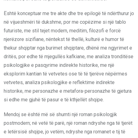
Është konceptuar me tre akte dhe tre epilogë të ndërthurur jo
në vijueshmëri të dukshme, por me copëzime si një tablo
futuriste, me stil tejet modern, meditim, filozofi e forcë
njerëzore sizifiane, nëntekst të thellë, kulturë e humor të
thekur shqiptar nga burimet shqiptare, dhënë me ngjyrimet e
dritës, por edhe të mjegullës kafkiane, me analiza tronditëse
psikologjike e pasqyrime indirekte historike, me një
eksplorim kantian të vetvetes ose të të tjerëve nëpërmes
vetvetes, analiza psikologjike e reflektime indirekte
historike, me personazhe e metafora-personazhe të gjetura
si edhe me gjuhë të pasur e të kthjellët shqipe.
Mendoj se është më së shumti një roman psikologjik
postmodern; në vetë të parë, një roman ndryshe nga të tjerët
e letërsisë shqipe, jo vetëm, ndryshe nga romanet e tij të