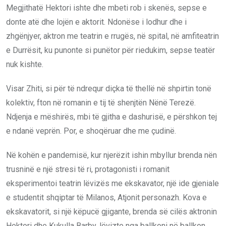
Megjithatë Hektori ishte dhe mbeti rob i skenës, sepse e
donte atë dhe lojën e aktorit. Ndonëse i lodhur dhe i
zhgënjyer, aktron me teatrin e rrugës, në spital, në amfiteatrin
e Durrësit, ku punonte si punëtor për riedukim, sepse teatër
nuk kishte.
Visar Zhiti, si për të ndrequr diçka të thellë në shpirtin tonë
kolektiv, fton në romanin e tij të shenjtën Nënë Terezë.
Ndjenja e mëshirës, mbi të gjitha e dashurisë, e përshkon tej
e ndanë veprën. Por, e shoqëruar dhe me çudinë.
Në kohën e pandemisë, kur njerëzit ishin mbyllur brenda nën
trusninë e një stresi të ri, protagonisti i romanit
eksperimentoi teatrin lëvizës me ekskavator, një ide gjeniale
e studentit shqiptar të Milanos, Atjonit personazh. Kova e
ekskavatorit, si një këpucë gjigante, brenda së cilës aktronin
Hektori dhe Kukulla Barby, lëvizte nga ballkoni në ballkon,