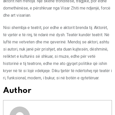
aktorit nën rrënoja. Një skenë tronditëse, tragjike, por edhe
domethënëse, e përshkruar nga Visar Zhiti me ndjenjë, forcë
dhe art visarian.
Nisi shembja e teatrit, por edhe e aktorit brenda tij. Aktorët,
të vjetër e të rinj, të ndarë më dysh. Teatër kundër teatrit. Në
luftë me vetveten dhe me qeverinë. Mendoj se aktori, ashtu
si autori, nuk janë për prishjet, ata duan kujtesën, dëshminë,
reliktet e kulturës së shkuar, si muze, edhe për vetë
historinë e tij teatrore, edhe me ato gjyqet politike që ishin
kryer në të si lojë vdekjeje. Diku tjetër të ndërtohej një teatër i
ri, funksional, modern, i bukur, si në botën e qytetëruar.
Author