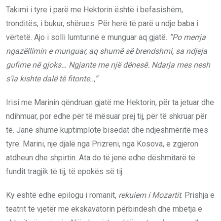
Takimi i tyre i parë me Hektorin është i befasishëm,
tronditës, i bukur, shërues. Për herë të parë u ndje baba i
vërtetë. Ajo i solli lumturinë e munguar aq gjatë.
”Po merrja
ngazëllimin e munguar, aq shumë së brendshmi, sa ndjeja
gufime në gjoks… Ngjante me një dënesë. Ndarja mes nesh
s’ia kishte dalë të fitonte..,”
Irisi me Marinin qëndruan gjatë me Hektorin, për ta jetuar dhe
ndihmuar, por edhe për të mësuar prej tij, për të shkruar për
të. Janë shumë kuptimplote bisedat dhe ndjeshmëritë mes
tyre. Marini, një djalë nga Prizreni, nga Kosova, e zgjeron
atdheun dhe shpirtin. Ata do të jenë edhe dëshmitarë të
fundit tragjik të tij, të epokës së tij.
Ky është edhe epilogu i romanit,
rekuiem i Mozartit
. Prishja e
teatrit të vjetër me ekskavatorin përbindësh dhe mbetja e