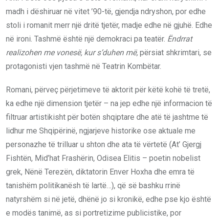
madh i dëshiruar në vitet ’90-të, gjendja ndryshon, por edhe
stoli i romanit merr një dritë tjetër, madje edhe në gjuhë. Edhe
në ironi. Tashmë është një demokraci pa teatër.
Ëndrrat
realizohen me vonesë, kur s’duhen më,
përsiat shkrimtari, se
protagonisti vjen tashmë në Teatrin Kombëtar.
Romani, përveç përjetimeve të aktorit për këtë kohë të tretë,
ka edhe një dimension tjetër – na jep edhe një informacion të
filtruar artistikisht për botën shqiptare dhe atë të jashtme të
lidhur me Shqipërinë, ngjarjeve historike ose aktuale me
personazhe të trilluar u shton dhe ata të vërtetë (At’ Gjergj
Fishtën, Mid’hat Frashërin, Odisea Elitis – poetin nobelist
grek, Nënë Terezën, diktatorin Enver Hoxha dhe emra të
tanishëm politikanësh të lartë…), që së bashku rrinë
natyrshëm si në jetë, dhënë jo si kronikë, edhe pse kjo është
e modës tanimë, as si portretizime publicistike, por