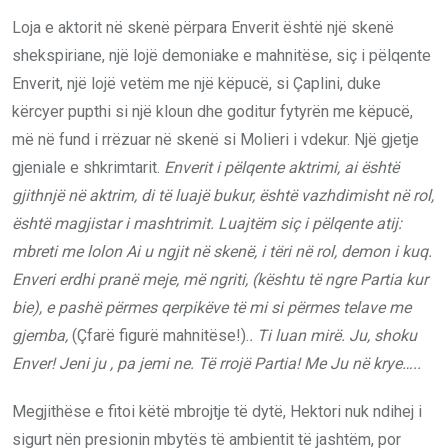
Loja e aktorit në skenë përpara Enverit është një skenë
shekspiriane, një lojë demoniake e mahnitëse, siç i pëlqente
Enverit, një lojë vetëm me një këpucë, si Çaplini, duke
kërcyer pupthi si një kloun dhe goditur fytyrën me këpucë,
më në fund i rrëzuar në skenë si Molieri i vdekur. Një gjetje
gjeniale e shkrimtarit.
Enverit i pëlqente aktrimi, ai është
gjithnjë në aktrim, di të luajë bukur, është vazhdimisht në rol,
është magjistar i mashtrimit. Luajtëm siç i pëlqente atij:
mbreti me lolon Ai u ngjit në skenë, i tëri në rol, demon i kuq.
Enveri erdhi pranë meje, më ngriti, (kështu të ngre Partia kur
bie), e pashë përmes qerpikëve të mi si përmes telave me
gjemba,
(Çfarë figurë mahnitëse!).
. Ti luan mirë. Ju, shoku
Enver! Jeni ju , pa jemi ne. Të rrojë Partia! Me Ju në krye…..
Megjithëse e fitoi këtë mbrojtje të dytë, Hektori nuk ndihej i
sigurt nën presionin mbytës të ambientit të jashtëm, por