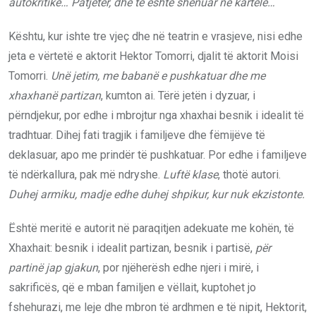
autokritikë… Patjetër, dhe të është shënuar në kartelë…
Kështu, kur ishte tre vjeç dhe në teatrin e vrasjeve, nisi edhe
jeta e vërtetë e aktorit Hektor Tomorri, djalit të aktorit Moisi
Tomorri.
Unë jetim, me babanë e pushkatuar dhe me
xhaxhanë partizan
, kumton ai. Tërë jetën i dyzuar, i
përndjekur, por edhe i mbrojtur nga xhaxhai besnik i idealit të
tradhtuar. Dihej fati tragjik i familjeve dhe fëmijëve të
deklasuar, apo me prindër të pushkatuar. Por edhe i familjeve
të ndërkallura, pak më ndryshe.
Luftë klase
, thotë autori.
Duhej armiku, madje edhe duhej shpikur, kur nuk ekzistonte.
Është meritë e autorit në paraqitjen adekuate me kohën, të
Xhaxhait: besnik i idealit partizan, besnik i partisë,
për
partinë jap gjakun
, por njëherësh edhe njeri i mirë, i
sakrificës, që e mban familjen e vëllait, kuptohet jo
fshehurazi, me leje dhe mbron të ardhmen e të nipit, Hektorit,