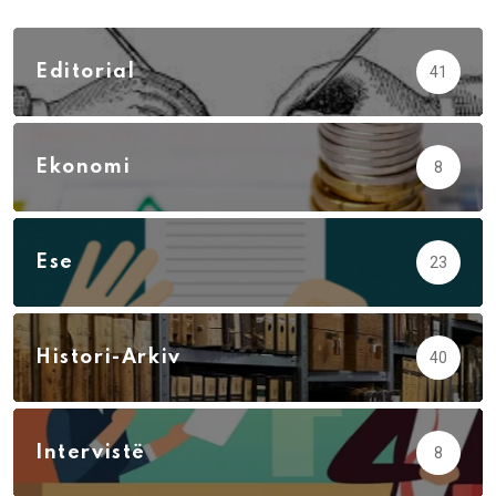
Editorial
41
Ekonomi
8
Ese
23
Histori-Arkiv
40
Intervistë
8