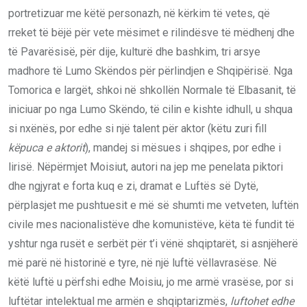
portretizuar me këtë personazh, në kërkim të vetes, që
rreket të bëjë për vete mësimet e rilindësve të mëdhenj dhe
të Pavarësisë, për dije, kulturë dhe bashkim, tri arsye
madhore të Lumo Skëndos për përlindjen e Shqipërisë. Nga
Tomorica e largët, shkoi në shkollën Normale të Elbasanit, të
iniciuar po nga Lumo Skëndo, të cilin e kishte idhull, u shqua
si nxënës, por edhe si një talent për aktor (këtu zuri fill
këpuca e aktorit
), mandej si mësues i shqipes, por edhe i
lirisë. Nëpërmjet Moisiut, autori na jep me penelata piktori
dhe ngjyrat e forta kuq e zi, dramat e Luftës së Dytë,
përplasjet me pushtuesit e më së shumti me vetveten, luftën
civile mes nacionalistëve dhe komunistëve, këta të fundit të
yshtur nga rusët e serbët për t’i vënë shqiptarët, si asnjëherë
më parë në historinë e tyre, në një luftë vëllavrasëse. Në
këtë luftë u përfshi edhe Moisiu, jo me armë vrasëse, por si
luftëtar intelektual me armën e shqiptarizmës,
luftohet edhe