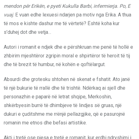
mendon për Erikën, e pyeti Kukulla Barbi, infermierja. Po, E
vuaj
. E vuan edhe lexuesi ndarjen pa motiv nga Erika. A thua
të mos e kishte dashur me të vërtetë? Është koha kur
s’duhej dot dhe vetja…
Autori i romanit e ndjek dhe e përshkruan me penë të hollë e
zhbirim mjeshtëror zgripin moral e shpirtëror të heroit të tij
dhe të brezit të humbur, në kohën e qoftëlargut.
Absurdi dhe grotesku shtohen në skenat e fshatit. Ato janë
të një bukurie të rrallë dhe të trishtë. Ndërkaq ai sjell dhe
personazhin e paparë në letrat shqipe, Merkoshin,
shkërbyesin burrë të dhimbjeve të lindjes së gruas, një
dukuri e çuditshme me rrënjë pellazgjike, që e pasurojnë
romanin me etnos dhe befasi artistike.
Akti i tretë ose pjesa e tretë e romanit, kur erdhi ndryshimi i