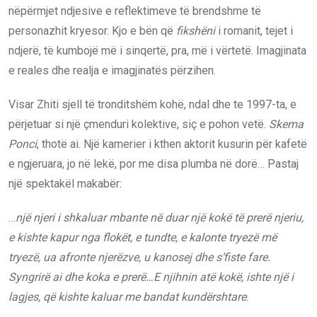
nëpërmjet ndjesive e reflektimeve të brendshme të
personazhit kryesor. Kjo e bën që
fikshëni
i romanit, tejet i
ndjerë, të kumbojë më i sinqertë, pra, më i vërtetë. Imagjinata
e reales dhe realja e imagjinatës përzihen.
Visar Zhiti sjell të tronditshëm kohë, ndal dhe te 1997-ta, e
përjetuar si një çmenduri kolektive, siç e pohon vetë.
Skema
Ponci
, thotë ai. Një kamerier i kthen aktorit kusurin për kafetë
e ngjeruara, jo në lekë, por me disa plumba në dorë… Pastaj
një spektakël makabër:
…
një njeri i shkaluar mbante në duar një kokë të prerë njeriu,
e kishte kapur nga flokët, e tundte, e kalonte tryezë më
tryezë, ua afronte njerëzve, u kanosej dhe s’fiste fare.
Syngrirë ai dhe koka e prerë…E njihnin atë kokë, ishte një i
lagjes, që kishte kaluar me bandat kundërshtare
.