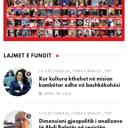
LAJMET E FUNDIT
,
,
15 VJET SHENJA
TEMA E MUAJIT
TOP
Kur kultura kthehet në mision
kombëtar edhe në bashkëkohësi
APRIL 30, 2026
,
,
15 VJET SHENJA
TEMA E MUAJIT
TOP
Dimensioni gjeopolitik i analizave
të Abdi Baletës në revistën