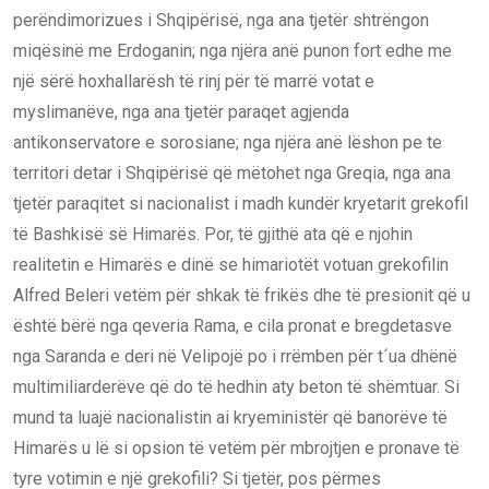
perëndimorizues i Shqipërisë, nga ana tjetër shtrëngon
miqësinë me Erdoganin; nga njëra anë punon fort edhe me
një sërë hoxhallarësh të rinj për të marrë votat e
myslimanëve, nga ana tjetër paraqet agjenda
antikonservatore e sorosiane; nga njëra anë lëshon pe te
territori detar i Shqipërisë që mëtohet nga Greqia, nga ana
tjetër paraqitet si nacionalist i madh kundër kryetarit grekofil
të Bashkisë së Himarës. Por, të gjithë ata që e njohin
realitetin e Himarës e dinë se himariotët votuan grekofilin
Alfred Beleri vetëm për shkak të frikës dhe të presionit që u
është bërë nga qeveria Rama, e cila pronat e bregdetasve
nga Saranda e deri në Velipojë po i rrëmben për t´ua dhënë
multimiliarderëve që do të hedhin aty beton të shëmtuar. Si
mund ta luajë nacionalistin ai kryeministër që banorëve të
Himarës u lë si opsion të vetëm për mbrojtjen e pronave të
tyre votimin e një grekofili? Si tjetër, pos përmes