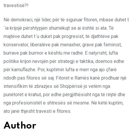
travestisë?!
Në demokraci, një lider, për të siguruar fitoren, mbase duhet t
´ia krijojë përshtypjen shumëkujt se ai është si ata. Të
majtëve duhet t´u duket pak progresist, të djathtëve pak
konservator, liberalëve pak menaxher, grave pak feminist,
burrave pak burrnor e kështu me radhë. E natyrisht, lufta
politike krijon nevojën për strategji e taktika, doemos edhe
për kamuflazhe. Por, kuptimin lufta e merr nga ajo çfarë
ndodh pas fitores së saj. Fitoret e Ramës kanë prodhuar një
intensifikim të zbrazjes së Shqipërisë jo vetëm nga
punëtorët e krahut, por edhe përgjithësisht nga të rinjtë dhe
nga profesionistët e shtresës së mesme. Në këtë kuptim,
ato janë thjesht travesti e fitores.
Author