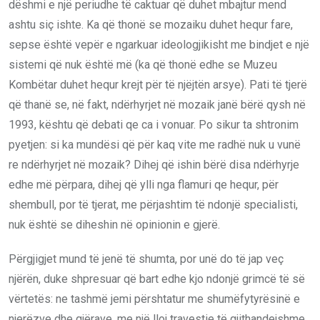
dëshmi e një periudhe të caktuar që duhet mbajtur mend
ashtu siç ishte. Ka që thonë se mozaiku duhet hequr fare,
sepse është vepër e ngarkuar ideologjikisht me bindjet e një
sistemi që nuk është më (ka që thonë edhe se Muzeu
Kombëtar duhet hequr krejt për të njëjtën arsye). Pati të tjerë
që thanë se, në fakt, ndërhyrjet në mozaik janë bërë qysh në
1993, kështu që debati qe ca i vonuar. Po sikur ta shtronim
pyetjen: si ka mundësi që për kaq vite me radhë nuk u vunë
re ndërhyrjet në mozaik? Dihej që ishin bërë disa ndërhyrje
edhe më përpara, dihej që ylli nga flamuri qe hequr, për
shembull, por të tjerat, me përjashtim të ndonjë specialisti,
nuk është se diheshin në opinionin e gjerë.
Përgjigjet mund të jenë të shumta, por unë do të jap veç
njërën, duke shpresuar që bart edhe kjo ndonjë grimcë të së
vërtetës: ne tashmë jemi përshtatur me shumëfytyrësinë e
njerëzve dhe gjërave, me një lloj travestie të gjithandejshme.