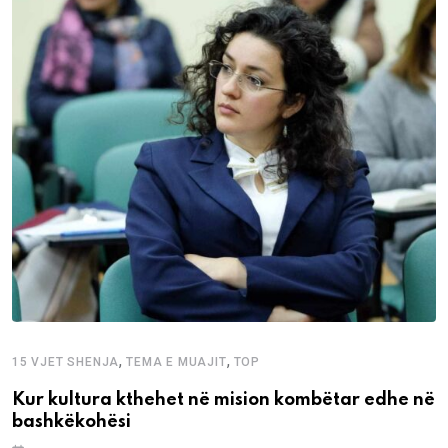
,
,
15 VJET SHENJA
TEMA E MUAJIT
TOP
Kur kultura kthehet në mision kombëtar edhe në
bashkëkohësi