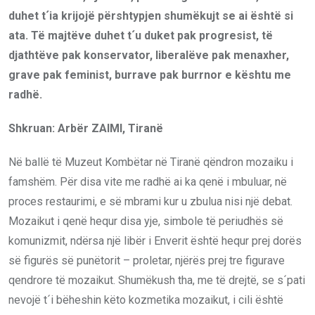
duhet t´ia krijojë përshtypjen shumëkujt se ai është si
ata. Të majtëve duhet t´u duket pak progresist, të
djathtëve pak konservator, liberalëve pak menaxher,
grave pak feminist, burrave pak burrnor e kështu me
radhë.
Shkruan: Arbër ZAIMI, Tiranë
Në ballë të Muzeut Kombëtar në Tiranë qëndron mozaiku i
famshëm. Për disa vite me radhë ai ka qenë i mbuluar, në
proces restaurimi, e së mbrami kur u zbulua nisi një debat.
Mozaikut i qenë hequr disa yje, simbole të periudhës së
komunizmit, ndërsa një libër i Enverit është hequr prej dorës
së figurës së punëtorit – proletar, njërës prej tre figurave
qendrore të mozaikut. Shumëkush tha, me të drejtë, se s´pati
nevojë t´i bëheshin këto kozmetika mozaikut, i cili është