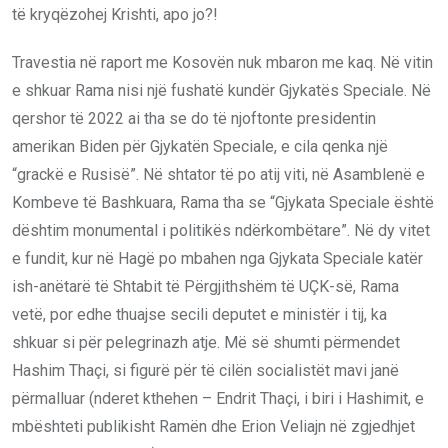
të kryqëzohej Krishti, apo jo?!
Travestia në raport me Kosovën nuk mbaron me kaq. Në vitin
e shkuar Rama nisi një fushatë kundër Gjykatës Speciale. Në
qershor të 2022 ai tha se do të njoftonte presidentin
amerikan Biden për Gjykatën Speciale, e cila qenka një
“grackë e Rusisë”. Në shtator të po atij viti, në Asamblenë e
Kombeve të Bashkuara, Rama tha se “Gjykata Speciale është
dështim monumental i politikës ndërkombëtare”. Në dy vitet
e fundit, kur në Hagë po mbahen nga Gjykata Speciale katër
ish-anëtarë të Shtabit të Përgjithshëm të UÇK-së, Rama
vetë, por edhe thuajse secili deputet e ministër i tij, ka
shkuar si për pelegrinazh atje. Më së shumti përmendet
Hashim Thaçi, si figurë për të cilën socialistët mavi janë
përmalluar (nderet kthehen – Endrit Thaçi, i biri i Hashimit, e
mbështeti publikisht Ramën dhe Erion Veliajn në zgjedhjet