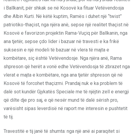
i Ballkanit, për shkak se në Kosovë ka fituar Vetëvendosja
dhe Albin Kurti. Në këtë kuptim, Ramës i duhet një “twist”
patriotiko-thaçist, nga njëra anë, sepse një realitet thaçist në
Kosovë e favorizon projektin Rama-Vuçiq për Ballkanin, nga
ana tjetër, sepse çdo lider i bazuar në travesti e ka frikë
suksesin e një modeli të bazuar në vlera të majta e
kombëtare, siç është Vetëvendosje. Nga njëra anë, Rama
shpreson që herët a vonë edhe Vetëvendosja të zbrazet nga
vlerat e majta e kombëtare, nga ana tjetër shpreson që në
Kosovë të forcohet thaçizmi. Prandaj nuk e ka problem të
dalë sot kundër Gjykatës Speciale me të njëjtin zell e energji
që dilte dje pro saj, e që nesër mund të dalë sërish pro,
varësisht sipas leverdisë në raport me interesin e pushtetit
të tij.
Travestitë e tij janë të shumta: nga një anë ai paraqitet si