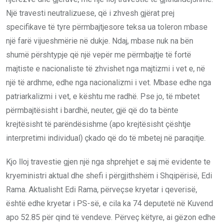
Një travesti neutralizuese, që i zhvesh gjërat prej
specifikave të tyre përmbajtjesore teksa ua toleron mbase
një farë vijueshmërie në dukje. Ndaj, mbase nuk na bën
shumë përshtypje që një vepër me përmbajtje të fortë
majtiste e nacionaliste të zhvishet nga majtizmi i vet e, në
një të ardhme, edhe nga nacionalizmi i vet. Mbase edhe nga
patriarkalizmi i vet, e kështu me radhë. Pse jo, të mbetet
përmbajtësisht i bardhë, neuter, gjë që do ta bënte
krejtësisht të parëndësishme (apo krejtësisht çështje
interpretimi individual) çkado që do të mbetej në paraqitje.
Kjo lloj travestie gjen një nga shprehjet e saj më evidente te
kryeministri aktual dhe shefi i përgjithshëm i Shqipërisë, Edi
Rama. Aktualisht Edi Rama, përveçse kryetar i qeverisë,
është edhe kryetar i PS-së, e cila ka 74 deputetë në Kuvend
apo 52.85 për qind të vendeve. Përveç këtyre, ai gëzon edhe