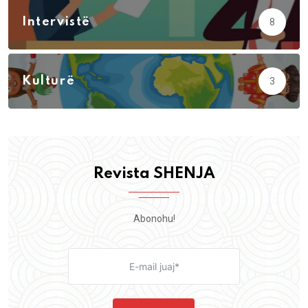
Intervistë
8
Kulturë
3
Revista SHENJA
Abonohu!