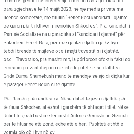
mund të gjendet në internet një emision i shfaqur disa ditë
para zgjedhjeve të 14 majit 2023, në një media private me
licencë kombëtare, me titullin “Benet Beci kandidati i djathtë
që garon për t´i kthyer mirënjohjen Shkodrës”. Pra, kandidati i
Partisë Socialiste na u paraqitka si “kandidati i djathtë” për
Shkodrën. Benet Beci, pra, ose qenka i djathti që ka hyrë
tebdil brenda të majtëve ose i majti travestit si i djathtë,
ose… Travestisë, pra mashtrimit, ia përforcon efektin fakti se
emisioni prezantohej nga një ish-deputete e së djathtës,
Grida Duma. Shumëkush mund të mendojë se ajo di diçka kur
e paraqet Benet Becin si të djathtë.
Për Ramën pak rëndësi ka. Nëse duhet të jesh i djathtë për
të fituar Shkodrën, ai është i gatshëm të shfaqet i tillë. Nëse
duhet të çosh bustin e leninistit Antonio Gramshi në Gramsh
për të fituar në atë zonë, edhe atë e bën. Pushteti është e
vetmja gjë që i hyn në sy.