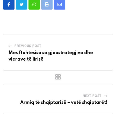
Whatsapp
Print
Share
via
Email
PREVIOUS POST
Mes ftohtësisë së gjeostrategjive dhe
vlerave të lirisë
NEXT POST
Armiq të shqiptarisë – vetë shqiptarët!