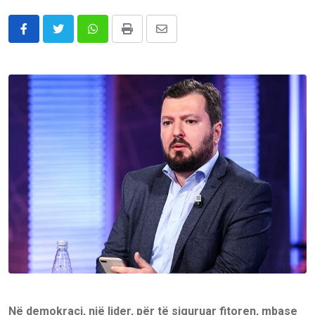
Whatsapp
Print
Share
via
Email
Në demokraci, një lider, për të siguruar fitoren, mbase