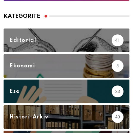
KATEGORITË
Editorial
41
Ekonomi
8
Ese
23
Histori-Arkiv
40