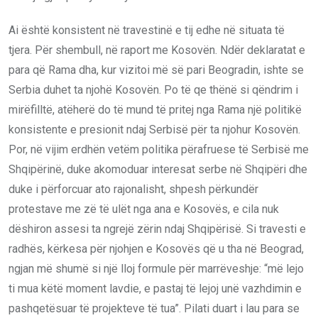
Ai është konsistent në travestinë e tij edhe në situata të
tjera. Për shembull, në raport me Kosovën. Ndër deklaratat e
para që Rama dha, kur vizitoi më së pari Beogradin, ishte se
Serbia duhet ta njohë Kosovën. Po të qe thënë si qëndrim i
mirëfilltë, atëherë do të mund të pritej nga Rama një politikë
konsistente e presionit ndaj Serbisë për ta njohur Kosovën.
Por, në vijim erdhën vetëm politika përafruese të Serbisë me
Shqipërinë, duke akomoduar interesat serbe në Shqipëri dhe
duke i përforcuar ato rajonalisht, shpesh përkundër
protestave me zë të ulët nga ana e Kosovës, e cila nuk
dëshiron assesi ta ngrejë zërin ndaj Shqipërisë. Si travesti e
radhës, kërkesa për njohjen e Kosovës që u tha në Beograd,
ngjan më shumë si një lloj formule për marrëveshje: “më lejo
ti mua këtë moment lavdie, e pastaj të lejoj unë vazhdimin e
pashqetësuar të projekteve të tua”. Pilati duart i lau para se