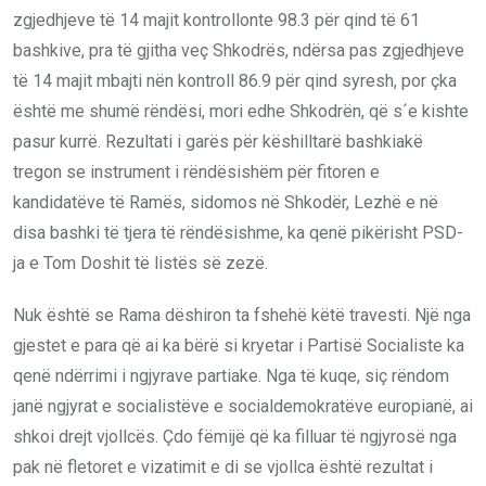
zgjedhjeve të 14 majit kontrollonte 98.3 për qind të 61
bashkive, pra të gjitha veç Shkodrës, ndërsa pas zgjedhjeve
të 14 majit mbajti nën kontroll 86.9 për qind syresh, por çka
është me shumë rëndësi, mori edhe Shkodrën, që s´e kishte
pasur kurrë. Rezultati i garës për këshilltarë bashkiakë
tregon se instrument i rëndësishëm për fitoren e
kandidatëve të Ramës, sidomos në Shkodër, Lezhë e në
disa bashki të tjera të rëndësishme, ka qenë pikërisht PSD-
ja e Tom Doshit të listës së zezë.
Nuk është se Rama dëshiron ta fshehë këtë travesti. Një nga
gjestet e para që ai ka bërë si kryetar i Partisë Socialiste ka
qenë ndërrimi i ngjyrave partiake. Nga të kuqe, siç rëndom
janë ngjyrat e socialistëve e socialdemokratëve europianë, ai
shkoi drejt vjollcës. Çdo fëmijë që ka filluar të ngjyrosë nga
pak në fletoret e vizatimit e di se vjollca është rezultat i