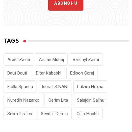
ABONOHU
TAGS
Arbër Zaimi
Ardian Muhaj
Bardhyl Zaimi
Daut Dauti
Ditar Kabashi
Edison Çeraj
Fjolla Spanca
Ismail SINANI
Lulzim Hoxha
Nuredin Nazarko
Qerim Lita
Salajdin Salihu
Selim Ibraimi
Sevdail Demiri
Çelo Hoxha