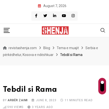
Skip
August 7, 2026
to
content
revistashenja.com
Blog
Tema e muajit
Serbia e
përkëdhelur, Kosova e ndëshkuar
Tebdil si Rama
Tebdil si Rama
BY
ARBËR ZAIMI
JUNE 8, 2023
11 MINUTES READ
590
VIEWS
3 YEARS AGO