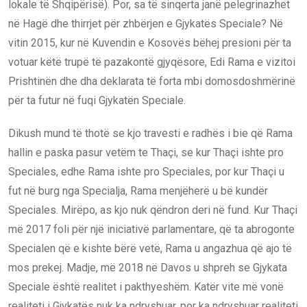
lokale të Shqipërisë). Por, sa të sinqerta janë pelegrinazhet
në Hagë dhe thirrjet për zhbërjen e Gjykatës Speciale? Në
vitin 2015, kur në Kuvendin e Kosovës bëhej presioni për ta
votuar këtë trupë të pazakontë gjyqësore, Edi Rama e vizitoi
Prishtinën dhe dha deklarata të forta mbi domosdoshmërinë
për ta futur në fuqi Gjykatën Speciale.
Dikush mund të thotë se kjo travesti e radhës i bie që Rama
hallin e paska pasur vetëm te Thaçi, se kur Thaçi ishte pro
Speciales, edhe Rama ishte pro Speciales, por kur Thaçi u
fut në burg nga Specialja, Rama menjëherë u bë kundër
Speciales. Mirëpo, as kjo nuk qëndron deri në fund. Kur Thaçi
më 2017 foli për një iniciativë parlamentare, që ta abrogonte
Specialen që e kishte bërë vetë, Rama u angazhua që ajo të
mos prekej. Madje, më 2018 në Davos u shpreh se Gjykata
Speciale është realitet i pakthyeshëm. Katër vite më vonë
realiteti i Gjykatës nuk ka ndryshuar, por ka ndryshuar realiteti