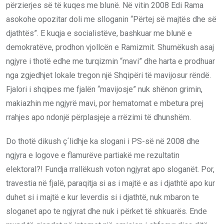
përzierjes së të kuqes me blunë. Në vitin 2008 Edi Rama
asokohe opozitar doli me slloganin “Përtej së majtës dhe së
djathtës”. E kuqja e socialistëve, bashkuar me blunë e
demokratëve, prodhon vjollcën e Ramizmit. Shumëkush asaj
ngjyre i thotë edhe me turqizmin “mavi” dhe harta e prodhuar
nga zgjedhjet lokale tregon një Shqipëri të mavijosur rëndë.
Fjalori i shqipes me fjalën “mavijosje” nuk shënon grimin,
makiazhin me ngjyrë mavi, por hematomat e mbetura prej
rrahjes apo ndonjë përplasjeje a rrëzimi të dhunshëm.
Do thotë dikush ç´lidhje ka slogani i PS-së në 2008 dhe
ngjyra e logove e flamurëve partiakë me rezultatin
elektoral?! Fundja rrallëkush voton ngjyrat apo sloganët. Por,
travestia në fjalë, paraqitja si as i majtë e as i djathtë apo kur
duhet si i majtë e kur leverdis si i djathtë, nuk mbaron te
sloganet apo te ngjyrat dhe nuk i përket të shkuarës. Ende