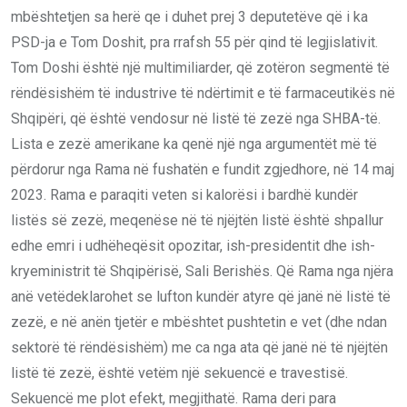
mbështetjen sa herë qe i duhet prej 3 deputetëve që i ka
PSD-ja e Tom Doshit, pra rrafsh 55 për qind të legjislativit.
Tom Doshi është një multimiliarder, që zotëron segmentë të
rëndësishëm të industrive të ndërtimit e të farmaceutikës në
Shqipëri, që është vendosur në listë të zezë nga SHBA-të.
Lista e zezë amerikane ka qenë një nga argumentët më të
përdorur nga Rama në fushatën e fundit zgjedhore, në 14 maj
2023. Rama e paraqiti veten si kalorësi i bardhë kundër
listës së zezë, meqenëse në të njëjtën listë është shpallur
edhe emri i udhëheqësit opozitar, ish-presidentit dhe ish-
kryeministrit të Shqipërisë, Sali Berishës. Që Rama nga njëra
anë vetëdeklarohet se lufton kundër atyre që janë në listë të
zezë, e në anën tjetër e mbështet pushtetin e vet (dhe ndan
sektorë të rëndësishëm) me ca nga ata që janë në të njëjtën
listë të zezë, është vetëm një sekuencë e travestisë.
Sekuencë me plot efekt, megjithatë. Rama deri para