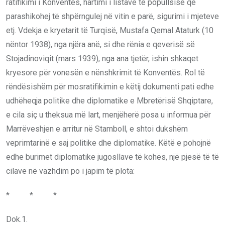
ratifikimi i Konventës, hartimi i listave të popullsisë që
parashikohej të shpërngulej në vitin e parë, sigurimi i mjeteve
etj. Vdekja e kryetarit të Turqisë, Mustafa Qemal Ataturk (10
nëntor 1938), nga njëra anë, si dhe rënia e qeverisë së
Stojadinoviqit (mars 1939), nga ana tjetër, ishin shkaqet
kryesore për vonesën e nënshkrimit të Konventës. Rol të
rëndësishëm për mosratifikimin e këtij dokumenti pati edhe
udhëheqja politike dhe diplomatike e Mbretërisë Shqiptare,
e cila siç u theksua më lart, menjëherë posa u informua për
Marrëveshjen e arritur në Stamboll, e shtoi dukshëm
veprimtarinë e saj politike dhe diplomatike. Këtë e pohojnë
edhe burimet diplomatike jugosllave të kohës, një pjesë të të
cilave në vazhdim po i japim të plota:
* * *
Dok.1.