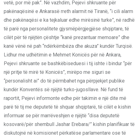
vetë, por më pak”. Në vazhdim, Pejevi shkruante për
pakënaqësinë e Ankarasë rreth alarmit në Tiranë, “i cili alarm
dhe pakënaqësi e ka tejkaluar edhe mirësinë turke”, në radhë
të parë nga personalitete gjysmëpërgjegjëse shqiptare, të
cilët për të njëjtën çështje “kanë prezantuar memoare” dhe
kanë vënë në pah “ndërkëmbëza dhe akuza” kundër Turqisë.
Lidhur me udhëtimin e Mehmet Konicës për në Ankara,
Pejevi shkruante se bashkëbiseduesi i tij ishte i bindur “për
një pritje të mirë të Konicës”, mirëpo me siguri se
“personalisht ai” do të përmbahet nga përpjekjet publike
kundër Konventës së njëjtë turko-jugosllave. Në fund të
raportit, Pejevi informonte edhe për takimin e një dite më
parë të tij me deputetë të shquar shqiptarë, të cilët e kishin
informuar se për marrëveshjen e njëjtë “disa deputetë
kosovarë/për shembull Jashar Erebara/” kishin planifikuar të
diskutojnë në komisionet përkatëse parlamentare ose të