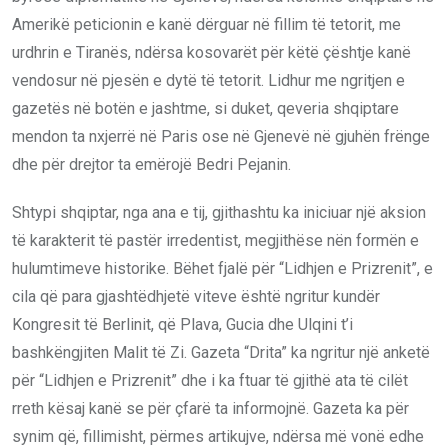
Amerikë peticionin e kanë dërguar në fillim të tetorit, me
urdhrin e Tiranës, ndërsa kosovarët për këtë çështje kanë
vendosur në pjesën e dytë të tetorit. Lidhur me ngritjen e
gazetës në botën e jashtme, si duket, qeveria shqiptare
mendon ta nxjerrë në Paris ose në Gjenevë në gjuhën frënge
dhe për drejtor ta emërojë Bedri Pejanin.
Shtypi shqiptar, nga ana e tij, gjithashtu ka iniciuar një aksion
të karakterit të pastër irredentist, megjithëse nën formën e
hulumtimeve historike. Bëhet fjalë për “Lidhjen e Prizrenit”, e
cila që para gjashtëdhjetë viteve është ngritur kundër
Kongresit të Berlinit, që Plava, Gucia dhe Ulqini t’i
bashkëngjiten Malit të Zi. Gazeta “Drita” ka ngritur një anketë
për “Lidhjen e Prizrenit” dhe i ka ftuar të gjithë ata të cilët
rreth kësaj kanë se për çfarë ta informojnë. Gazeta ka për
synim që, fillimisht, përmes artikujve, ndërsa më vonë edhe