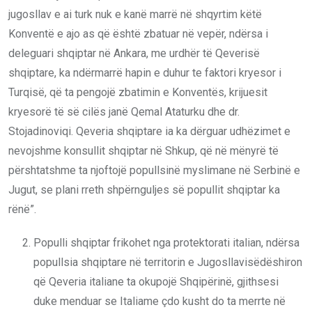
jugosllav e ai turk nuk e kanë marrë në shqyrtim këtë
Konventë e ajo as që është zbatuar në vepër, ndërsa i
deleguari shqiptar në Ankara, me urdhër të Qeverisë
shqiptare, ka ndërmarrë hapin e duhur te faktori kryesor i
Turqisë, që ta pengojë zbatimin e Konventës, krijuesit
kryesorë të së cilës janë Qemal Ataturku dhe dr.
Stojadinoviqi. Qeveria shqiptare ia ka dërguar udhëzimet e
nevojshme konsullit shqiptar në Shkup, që në mënyrë të
përshtatshme ta njoftojë popullsinë myslimane në Serbinë e
Jugut, se plani rreth shpërnguljes së popullit shqiptar ka
rënë”.
Populli shqiptar frikohet nga protektorati italian, ndërsa
popullsia shqiptare në territorin e Jugosllavisëdëshiron
që Qeveria italiane ta okupojë Shqipërinë, gjithsesi
duke menduar se Italiame çdo kusht do ta merrte në