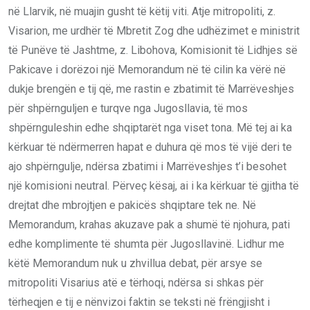
në Llarvik, në muajin gusht të këtij viti. Atje mitropoliti, z.
Visarion, me urdhër të Mbretit Zog dhe udhëzimet e ministrit
të Punëve të Jashtme, z. Libohova, Komisionit të Lidhjes së
Pakicave i dorëzoi një Memorandum në të cilin ka vërë në
dukje brengën e tij që, me rastin e zbatimit të Marrëveshjes
për shpërnguljen e turqve nga Jugosllavia, të mos
shpërnguleshin edhe shqiptarët nga viset tona. Më tej ai ka
kërkuar të ndërmerren hapat e duhura që mos të vijë deri te
ajo shpërngulje, ndërsa zbatimi i Marrëveshjes t’i besohet
një komisioni neutral. Përveç kësaj, ai i ka kërkuar të gjitha të
drejtat dhe mbrojtjen e pakicës shqiptare tek ne. Në
Memorandum, krahas akuzave pak a shumë të njohura, pati
edhe komplimente të shumta për Jugosllavinë. Lidhur me
këtë Memorandum nuk u zhvillua debat, për arsye se
mitropoliti Visarius atë e tërhoqi, ndërsa si shkas për
tërheqjen e tij e nënvizoi faktin se teksti në frëngjisht i