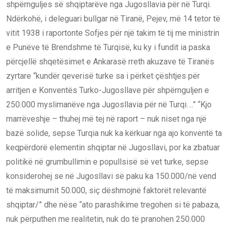
shpërnguljes së shqiptarëve nga Jugosllavia për në Turqi.
Ndërkohë, i deleguari bullgar në Tiranë, Pejev, më 14 tetor të
vitit 1938 i raportonte Sofjes për një takim të tij me ministrin
e Punëve të Brendshme të Turqisë, ku ky i fundit ia paska
përcjellë shqetësimet e Ankarasë rreth akuzave të Tiranës
zyrtare “kundër qeverisë turke sa i përket çështjes për
arritjen e Konventës Turko-Jugosllave për shpërnguljen e
250.000 myslimanëve nga Jugosllavia për në Turqi….” “Kjo
marrëveshje – thuhej më tej në raport – nuk niset nga një
bazë solide, sepse Turqia nuk ka kërkuar nga ajo konventë ta
keqpërdorë elementin shqiptar në Jugosllavi, por ka zbatuar
politikë në grumbullimin e popullsisë së vet turke, sepse
konsiderohej se në Jugosllavi së paku ka 150.000/në vend
të maksimumit 50.000, siç dëshmojnë faktorët relevantë
shqiptar/” dhe nëse “ato parashikime tregohen si të pabaza,
nuk përputhen me realitetin, nuk do të pranohen 250.000