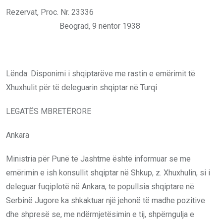
Rezervat, Proc. Nr. 23336
Beograd, 9 nëntor 1938
Lënda: Disponimi i shqiptarëve me rastin e emërimit të
Xhuxhulit për të deleguarin shqiptar në Turqi
LEGATËS MBRETËRORE
Ankara
Ministria për Punë të Jashtme është informuar se me
emërimin e ish konsullit shqiptar në Shkup, z. Xhuxhulin, si i
deleguar fuqiplotë në Ankara, te popullsia shqiptare në
Serbinë Jugore ka shkaktuar një jehonë të madhe pozitive
dhe shpresë se, me ndërmjetësimin e tij, shpërngulja e