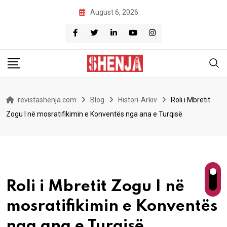
Skip
August 6, 2026
to
content
revistashenja.com
Blog
Histori-Arkiv
Roli i Mbretit
Zogu I në mosratifikimin e Konventës nga ana e Turqisë
Roli i Mbretit Zogu I në
mosratifikimin e Konventës
nga ana e Turqisë