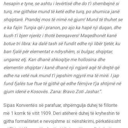
hesapin e tyne, se ashtu i levërtisë dhe do t’i shembejnë si
turq, me gjithëse mund të ketë edhe turq, po shumica janë
shqiptarë. Prandej mos të rrimë në gjum! Mund të thuhet se
e ka fajin Turqia që i pranon, po ajo ka hapë nji duqan, dhe
kush t’i bjerr njerëz i thotë bereqavers! Maqedhonët kanë
botue tri libra: ka dalë tash së fundit edhe nji libër tjetër, ku
ban fjalë për elementat e ndryshëm, si bulgar, shqiptar,
ungarez etj. Kan dhanë shkoqitje me hollosina dhe
elementin shqiptar i kanë dhanë nji ngjarë aqë të drejtë që
edhe na vetë nuk mund t’i jepshim ngjyrë ma të mirë. I jap
fund fjalës tue ftue të gjithë që edhe fëmijve t’ja shtijmë në
gjum idenë e Kosovës. Zana: Bravo Zoti Jashar.”.
Sipas Konventës së parafuar, shpërngulja duhej të fillonte
më 1 korrik të vitit 1939. Deri atëherë duhej të kryheshin të
gjitha formalitetet e nevojshme si: nënshkrimi, përkatësisht