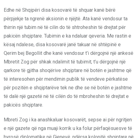
Edhe në Shqipëri disa kosovarë të shquar kanë bërë
përpjekje ta ngrenë aksionin e njëjtë. Ata kanë vendosur ta
thirrin një tubim në të cilin do të shtroheshin të drejtat për
pakicën shqiptare. Tubimin e ka ndaluar qeveria. Me rastin e
kësaj ndalese, disa kosovarë janë takuar në shtëpinë e
Qerim bej Begollit dhe kanë vendosur t’i dërgojnë një ankesë
Mbretit Zog për shkak ndalimit të tubimit; t’u dërgojnë një
qarkore të gjitha shoqërive shqiptare në botën e jashtme që
të interesohen për mendimin publik të vendeve përkatëse
për pozitën e shqiptarëve tek ne dhe se në botën e jashtme
të dalë një gazetë në të cilën do të mbroheshin të drejtat e
pakicës shqiptare.
Mbreti Zog i ka anashkaluar kosovarët, sepse ai për ngritjen
e një gazete që nga muaji korrik u ka folur përfaqësuesve të
byrosë diplomatike në Gjenevë, ndërsa kolonitë shqiptare në