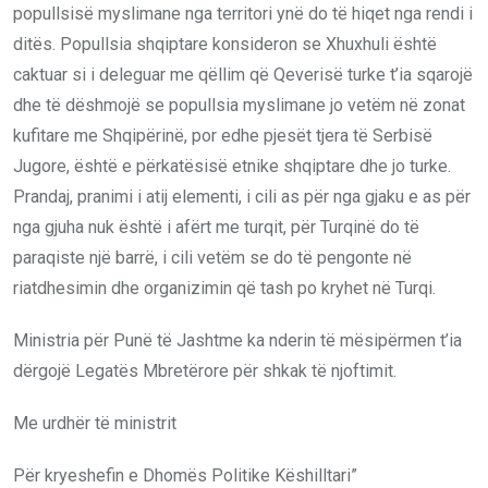
popullsisë myslimane nga territori ynë do të hiqet nga rendi i
ditës. Popullsia shqiptare konsideron se Xhuxhuli është
caktuar si i deleguar me qëllim që Qeverisë turke t’ia sqarojë
dhe të dëshmojë se popullsia myslimane jo vetëm në zonat
kufitare me Shqipërinë, por edhe pjesët tjera të Serbisë
Jugore, është e përkatësisë etnike shqiptare dhe jo turke.
Prandaj, pranimi i atij elementi, i cili as për nga gjaku e as për
nga gjuha nuk është i afërt me turqit, për Turqinë do të
paraqiste një barrë, i cili vetëm se do të pengonte në
riatdhesimin dhe organizimin që tash po kryhet në Turqi.
Ministria për Punë të Jashtme ka nderin të mësipërmen t’ia
dërgojë Legatës Mbretërore për shkak të njoftimit.
Me urdhër të ministrit
Për kryeshefin e Dhomës Politike Këshilltari”