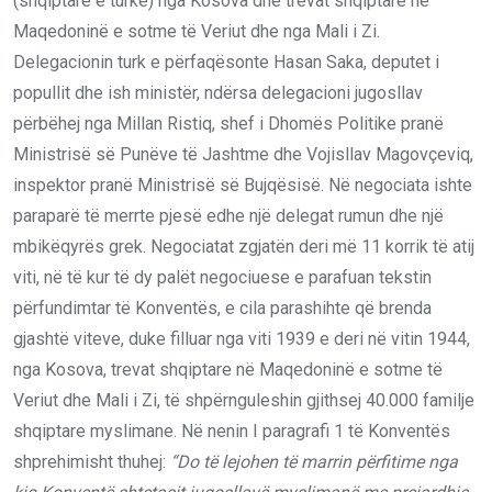
(shqiptare e turke) nga Kosova dhe trevat shqiptare në
Maqedoninë e sotme të Veriut dhe nga Mali i Zi.
Delegacionin turk e përfaqësonte Hasan Saka, deputet i
popullit dhe ish ministër, ndërsa delegacioni jugosllav
përbëhej nga Millan Ristiq, shef i Dhomës Politike pranë
Ministrisë së Punëve të Jashtme dhe Vojisllav Magovçeviq,
inspektor pranë Ministrisë së Bujqësisë. Në negociata ishte
paraparë të merrte pjesë edhe një delegat rumun dhe një
mbikëqyrës grek. Negociatat zgjatën deri më 11 korrik të atij
viti, në të kur të dy palët negociuese e parafuan tekstin
përfundimtar të Konventës, e cila parashihte që brenda
gjashtë viteve, duke filluar nga viti 1939 e deri në vitin 1944,
nga Kosova, trevat shqiptare në Maqedoninë e sotme të
Veriut dhe Mali i Zi, të shpërnguleshin gjithsej 40.000 familje
shqiptare myslimane. Në nenin I paragrafi 1 të Konventës
shprehimisht thuhej:
“
Do të lejohen të marrin përfitime nga