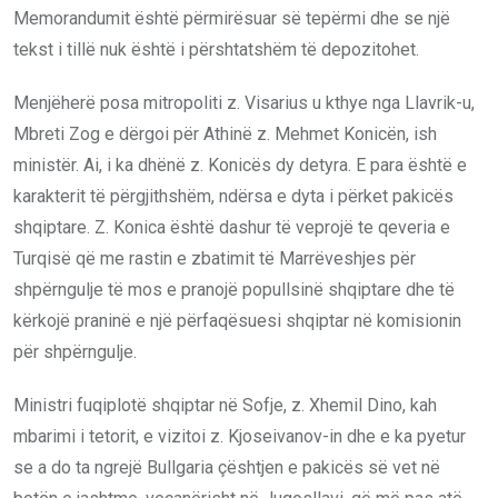
Memorandumit është përmirësuar së tepërmi dhe se një
tekst i tillë nuk është i përshtatshëm të depozitohet.
Menjëherë posa mitropoliti z. Visarius u kthye nga Llavrik-u,
Mbreti Zog e dërgoi për Athinë z. Mehmet Konicën, ish
ministër. Ai, i ka dhënë z. Konicës dy detyra. E para është e
karakterit të përgjithshëm, ndërsa e dyta i përket pakicës
shqiptare. Z. Konica është dashur të veprojë te qeveria e
Turqisë që me rastin e zbatimit të Marrëveshjes për
shpërngulje të mos e pranojë popullsinë shqiptare dhe të
kërkojë praninë e një përfaqësuesi shqiptar në komisionin
për shpërngulje.
Ministri fuqiplotë shqiptar në Sofje, z. Xhemil Dino, kah
mbarimi i tetorit, e vizitoi z. Kjoseivanov-in dhe e ka pyetur
se a do ta ngrejë Bullgaria çështjen e pakicës së vet në