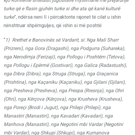
kjo Konventë shtetasit jugosllavë myslimanë me prejardhje
turke që e flasin gjuhën turke si dhe ata që kanë kulturë
turke
”, ndërsa neni II i përcaktonte rajonet të cilat u ishin
nënshtruar shpërnguljes, që ishin si më poshtë:
“
1) Rrethet e Banovinës së Vardarit, si: Nga Mali Sharr
(Prizreni), nga Gora (Dragashi), nga Podgurra (Suhareka),
nga Nerodimja (Ferizaji), nga Pollogu i Poshtëm (Tetova),
nga Pollogu i Epërmë (Gostivari), nga Galica (Radastushi),
nga Dibra (Dibra), nga Struga (Struga), nga Graçanica
(Prishtina), nga Kaçaniku (Kaçaniku), nga Gjilani (Gjilani),
nga Presheva (Presheva), nga Prespa (Rresnja), nga Ohri
(Ohri), nga Kërçova (Kërçova), nga Krusheva (Krusheva),
nga Poreçi (Brodi i Jugut), nga Prilepi (Prilepi), nga
Manastiri (Manastiri), nga Kavadari (Kavadari), nga
Marihova (Manastiri), nga Negotini mbi Vardar (Negotini
mbi Vardar), nga Shkupi (Shkupi), nga Kumanova