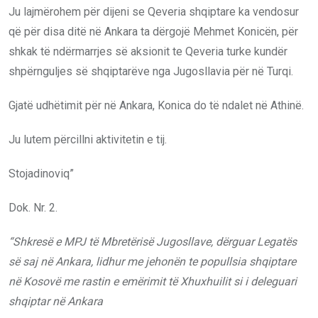
Ju lajmërohem për dijeni se Qeveria shqiptare ka vendosur
që për disa ditë në Ankara ta dërgojë Mehmet Konicën, për
shkak të ndërmarrjes së aksionit te Qeveria turke kundër
shpërnguljes së shqiptarëve nga Jugosllavia për në Turqi.
Gjatë udhëtimit për në Ankara, Konica do të ndalet në Athinë.
Ju lutem përcillni aktivitetin e tij.
Stojadinoviq”
Dok. Nr. 2.
“Shkresë e MPJ
të Mbretërisë Jugosllave
, dërguar Legatës
së saj në Ankara
, lidhur me jehonën te popullsia shqiptare
në Kosovë me rastin e emërimit të Xhuxhuilit si i deleguari
shqiptar në Ankara