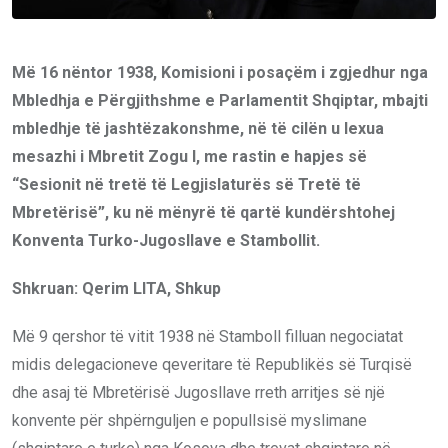
Më 16 nëntor 1938, Komisioni i posaçëm i zgjedhur nga
Mbledhja e Përgjithshme e Parlamentit Shqiptar, mbajti
mbledhje të jashtëzakonshme, në të cilën u lexua
mesazhi i Mbretit Zogu I, me rastin e hapjes së
“Sesionit në tretë të Legjislaturës së Tretë të
Mbretërisë”, ku në mënyrë të qartë kundërshtohej
Konventa Turko-Jugosllave e Stambollit.
Shkruan: Qerim LITA, Shkup
Më 9 qershor të vitit 1938 në Stamboll filluan negociatat
midis delegacioneve qeveritare të Republikës së Turqisë
dhe asaj të Mbretërisë Jugosllave rreth arritjes së një
konvente për shpërnguljen e popullsisë myslimane