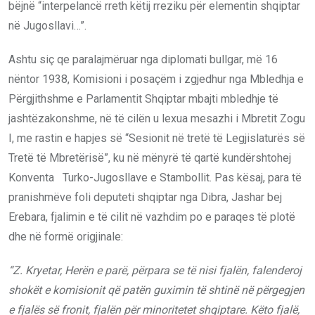
bëjnë “interpelancë rreth këtij rreziku për elementin shqiptar
në Jugosllavi…”.
Ashtu siç qe paralajmëruar nga diplomati bullgar, më 16
nëntor 1938, Komisioni i posaçëm i zgjedhur nga Mbledhja e
Përgjithshme e Parlamentit Shqiptar mbajti mbledhje të
jashtëzakonshme, në të cilën u lexua mesazhi i Mbretit Zogu
I, me rastin e hapjes së “Sesionit në tretë të Legjislaturës së
Tretë të Mbretërisë”, ku në mënyrë të qartë kundërshtohej
Konventa Turko-Jugosllave e Stambollit. Pas kësaj, para të
pranishmëve foli deputeti shqiptar nga Dibra, Jashar bej
Erebara, fjalimin e të cilit në vazhdim po e paraqes të plotë
dhe në formë origjinale:
“Z. Kryetar, Herën e parë, përpara se të nisi fjalën, falenderoj
shokët e komisionit që patën guximin të shtinë në përgegjen
e fjalës së fronit, fjalën për minoritetet shqiptare. Këto fjalë,