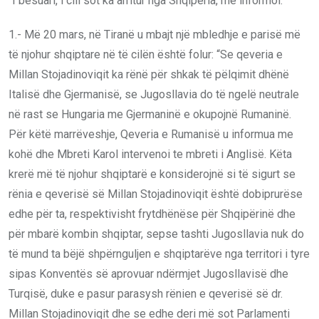
“I besuari, i cili sot ka arritur nga Shqipëria, më informoi:
1.- Më 20 mars, në Tiranë u mbajt një mbledhje e parisë më
të njohur shqiptare në të cilën është folur: “Se qeveria e
Millan Stojadinoviqit ka rënë për shkak të pëlqimit dhënë
Italisë dhe Gjermanisë, se Jugosllavia do të ngelë neutrale
në rast se Hungaria me Gjermaninë e okupojnë Rumaninë.
Për këtë marrëveshje, Qeveria e Rumanisë u informua me
kohë dhe Mbreti Karol intervenoi te mbreti i Anglisë. Këta
krerë më të njohur shqiptarë e konsiderojnë si të sigurt se
rënia e qeverisë së Millan Stojadinoviqit është dobiprurëse
edhe për ta, respektivisht frytdhënëse për Shqipërinë dhe
për mbarë kombin shqiptar, sepse tashti Jugosllavia nuk do
të mund ta bëjë shpërnguljen e shqiptarëve nga territori i tyre
sipas Konventës së aprovuar ndërmjet Jugosllavisë dhe
Turqisë, duke e pasur parasysh rënien e qeverisë së dr.
Millan Stojadinoviqit dhe se edhe deri më sot Parlamenti