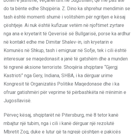
botën e jashtme, veçanërisht në Jugosllavi, që më pas atë
do ta bënte edhe Shqipëria. Z. Dino ka shprehur mendimin se
tash është momenti shumë i volitshëm për ngritjen e kësaj
çështjeje. Ai nuk është kufizuar vetëm në njoftimet zyrtare
nga ana e kryetarit të Qeverisë së Bullgarisë, porse ka ardhur
në kontakt edhe me Dimitar Shalev-in, ish kryetarin e
Komunës në Shkup, tash i emigruar në Sofje, tek i cili është
interesuar se maqedonasit a janë të gatshëm dhe a munden
të ngrenë aksione terroriste. Shoqëria shqiptare “Gjergj
Kastrioti” nga Gery, Indiana, SHBA, i ka dërguar urime
Kongresit të Organizatës Politike Maqedonase dhe i ka
ofruar gatishmëri për veprime të përbashkëta në rrënimin e
Jugosllavisë.
Përveç kësaj, shqiptarët në Pitersburg, më 8 tetor kanë
mbajtur një tubim, nga i cili i kanë dërguar një rezolutë
Mbretit Zog, duke e lutur që ta ngrejë çështjen e pakicës