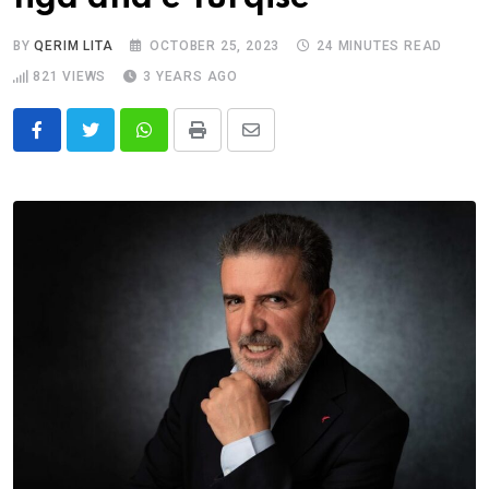
BY
QERIM LITA
OCTOBER 25, 2023
24 MINUTES READ
821
VIEWS
3 YEARS AGO
Whatsapp
Print
Share
via
Email