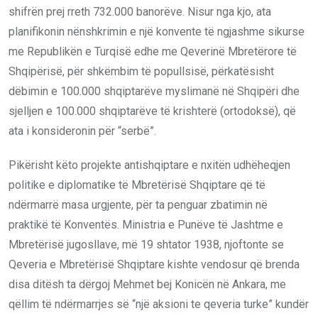
shifrën prej rreth 732.000 banorëve. Nisur nga kjo, ata
planifikonin nënshkrimin e një konvente të ngjashme sikurse
me Republikën e Turqisë edhe me Qeverinë Mbretërore të
Shqipërisë, për shkëmbim të popullsisë, përkatësisht
dëbimin e 100.000 shqiptarëve myslimanë në Shqipëri dhe
sjelljen e 100.000 shqiptarëve të krishterë (ortodoksë), që
ata i konsideronin për “serbë”.
Pikërisht këto projekte antishqiptare e nxitën udhëheqjen
politike e diplomatike të Mbretërisë Shqiptare që të
ndërmarrë masa urgjente, për ta penguar zbatimin në
praktikë të Konventës. Ministria e Punëve të Jashtme e
Mbretërisë jugosllave, më 19 shtator 1938, njoftonte se
Qeveria e Mbretërisë Shqiptare kishte vendosur që brenda
disa ditësh ta dërgoj Mehmet bej Konicën në Ankara, me
qëllim të ndërmarrjes së “një aksioni te qeveria turke” kundër