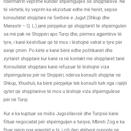
ndërmarrin veprime kundër shpërnguljes së shqiptarëve. Në
të vërtetë, ky veprim ka ekzistuar edhe më herët, sepse
konsullatat shqiptare në Serbinë e Jugut (Shkup dhe
Manastir – Q. L.) janë përpjekur që shqiptarët të shpërngulen
sa më pak në Shqipëri apo Turqi dhe, përmes agjentëve të
tyre, i kanë këshilluar që të mos i lëshojnë vatrat e tyre për
asnjë çmim. Po këtë e kanë bërë edhe politikanët dhe
zyrtarët shqiptarë kur kanë ra në kontakt me shqiptarët tanë.
Konsullatat shqiptare kanë refuzuar të lëshojnë viza
shpërngulëse për në Shqipëri, ndërsa konsulli shqiptar në
Shkup, Xhuxhuli, ka bërë përpjekje tek konsulli turk nga i njëjti
qytet që shqiptarëve të mos u lëshojë viza shpërngulëse
për në Turqi.
Kur e ka kuptuar se midis Jugosllavisë dhe Turqisë kanë
filluar negociatat për shpërnguljen e turqve, Mbreti Zog e ka
ftuar njërin nga agjentët e tij, i cili deri atëherë punonte në