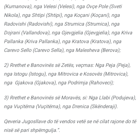
(Kumanova), nga Velesi (Velesi), nga Ovçe Pole (Sveti
Nikola), nga Shtipi (Shtipi), nga Koçani (Koçani), nga
Radovishi (Radovishi), nga Strumica (Strumica), nga
Dojrani (Vallandova), nga Gjevgjelia (Gjevgjelia), nga Kriva
Pallanka (Kriva Pallanka), nga Kratova (Kratova), nga
Carevo Sello (Carevo Sella), nga Malesheva (Berova);
2) Rrethet e Banovinës së Zetës, veçmas: Nga Peja (Peja),
nga Istogu (Istogu), nga Mitrovica e Kosovës (Mitrovica),
nga Gjakova (Gjakova), nga Podrimja (Rahoveci);
3) Rrethet e Banovinës së Moravës, si: Nga Llabi (Podujeva),
nga Vuçitërna (Vuçitërna), nga Drenica (Skënderaji).
Qeveria Jugosllave do të vendos vetë se në cilat rajone do të
nisë së pari shpërngulja.”.