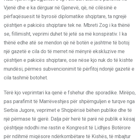
Vjenë dhe e ka dërguar në Gjenevë, që, në cilësinë e
përfaqësuesit të byrosë diplomatike shqiptare, ta ngrejë
çështjen e pakicës shqiptare tek ne. Mbreti Zog i ka thënë
se, fillimisht, veprimi duhet të jetë sa më konspirativ. I ka
thënë edhe atë se mendon që në botën e jashtme të botoj
një gazetë e cila do të merret në mënyrë ekskluzive me
çështjen e pakicës shqiptare, ose nëse kjo nuk do të kishte
mundësi, përmes subvencionimit të përfitoj ndonjë gazetë e
cila tashmë botohet.
Tërë kjo veprimtari ka qenë e fshehur dhe sporadike. Mirëpo,
pas parafimit të Marrëveshjes për shpërnguljen e turqve nga
Serbia Jugore, veprimet e Shqipërisë bëhen publike dhe të
një përmase të gjerë. Dalja për herë të parë në publik e kësaj
çështjeje ndodhi me rastin e Kongresit të Lidhjes Botërore
për ndihmë miqësore ndërkombëtare të Kishës, të mbajtur