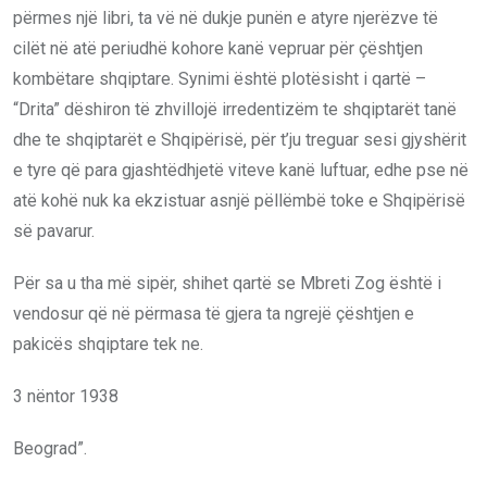
përmes një libri, ta vë në dukje punën e atyre njerëzve të
cilët në atë periudhë kohore kanë vepruar për çështjen
kombëtare shqiptare. Synimi është plotësisht i qartë –
“Drita” dëshiron të zhvillojë irredentizëm te shqiptarët tanë
dhe te shqiptarët e Shqipërisë, për t’ju treguar sesi gjyshërit
e tyre që para gjashtëdhjetë viteve kanë luftuar, edhe pse në
atë kohë nuk ka ekzistuar asnjë pëllëmbë toke e Shqipërisë
së pavarur.
Për sa u tha më sipër, shihet qartë se Mbreti Zog është i
vendosur që në përmasa të gjera ta ngrejë çështjen e
pakicës shqiptare tek ne.
3 nëntor 1938
Beograd”.