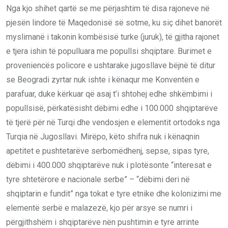
Nga kjo shihet qartë se me përjashtim të disa rajoneve në
pjesën lindore të Maqedonisë së sotme, ku siç dihet banorët
myslimanë i takonin kombësisë turke (juruk), të gjitha rajonet
e tjera ishin të populluara me popullsi shqiptare. Burimet e
proveniencës policore e ushtarake jugosllave bëjnë të ditur
se Beogradi zyrtar nuk ishte i kënaqur me Konventën e
parafuar, duke kërkuar që asaj t’i shtohej edhe shkëmbimi i
popullsisë, përkatësisht dëbimi edhe i 100.000 shqiptarëve
të tjerë për në Turqi dhe vendosjen e elementit ortodoks nga
Turqia në Jugosllavi. Mirëpo, këto shifra nuk i kënaqnin
apetitet e pushtetarëve serbomëdhenj, sepse, sipas tyre,
dëbimi i 400.000 shqiptarëve nuk i plotësonte “interesat e
tyre shtetërore e nacionale serbe” – “dëbimi deri në
shqiptarin e fundit” nga tokat e tyre etnike dhe kolonizimi me
elementë serbë e malazezë, kjo për arsye se numri i
përgjithshëm i shqiptarëve nën pushtimin e tyre arrinte