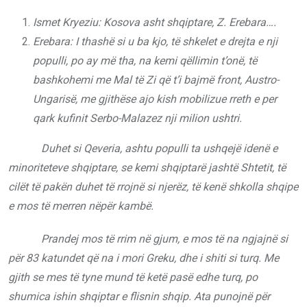
Ismet Kryeziu: Kosova asht shqiptare, Z. Erebara….
Erebara: I thashë si u ba kjo, të shkelet e drejta e nji
populli, po ay më tha, na kemi qëllimin t’onë, të
bashkohemi me Mal të Zi që t’i bajmë front, Austro-
Ungarisë, me gjithëse ajo kish mobilizue rreth e per
qark kufinit Serbo-Malazez nji milion ushtri.
Duhet si Qeveria, ashtu populli ta ushqejë idenë e
minoriteteve shqiptare, se kemi shqiptarë jashtë Shtetit, të
cilët të pakën duhet të rrojnë si njerëz, të kenë shkolla shqipe
e mos të merren nëpër kambë.
Prandej mos të rrim në gjum, e mos të na ngjajnë si
për 83 katundet që na i mori Greku, dhe i shiti si turq. Me
gjith se mes të tyne mund të ketë pasë edhe turq, po
shumica ishin shqiptar e flisnin shqip. Ata punojnë për