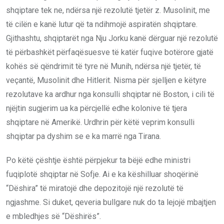
shqiptare tek ne, ndërsa një rezolutë tjetër z. Musolinit, me
të cilën e kanë lutur që ta ndihmojë aspiratën shqiptare.
Gjithashtu, shqiptarët nga Nju Jorku kanë dërguar një rezolutë
të përbashkët përfaqësuesve të katër fuqive botërore gjatë
kohës së qëndrimit të tyre në Munih, ndërsa një tjetër, të
veçantë, Musolinit dhe Hitlerit. Nisma për sjelljen e këtyre
rezolutave ka ardhur nga konsulli shqiptar në Boston, i cili të
njëjtin sugjerim ua ka përcjellë edhe kolonive të tjera
shqiptare në Amerikë. Urdhrin për këtë veprim konsulli
shqiptar pa dyshim se e ka marrë nga Tirana.
Po këtë çështje është përpjekur ta bëjë edhe ministri
fuqiplotë shqiptar në Sofje. Ai e ka këshilluar shoqërinë
“Dëshira” të miratojë dhe depozitojë një rezolutë të
ngjashme. Si duket, qeveria bullgare nuk do ta lejojë mbajtjen
e mbledhjes së “Dëshirës”.