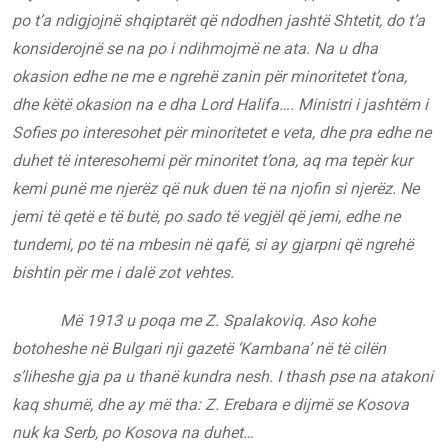
po t’a ndigjojnë shqiptarët që ndodhen jashtë Shtetit, do t’a
konsiderojnë se na po i ndihmojmë ne ata. Na u dha
okasion edhe ne me e ngrehë zanin për minoritetet t’ona,
dhe këtë okasion na e dha Lord Halifa…. Ministri i jashtëm i
Sofies po interesohet për minoritetet e veta, dhe pra edhe ne
duhet të interesohemi për minoritet t’ona, aq ma tepër kur
kemi punë me njerëz që nuk duen të na njofin si njerëz. Ne
jemi të qetë e të butë, po sado të vegjël që jemi, edhe ne
tundemi, po të na mbesin në qafë, si ay gjarpni që ngrehë
bishtin për me i dalë zot vehtes.
Më 1913 u poqa me Z. Spalakoviq. Aso kohe
botoheshe në Bulgari nji gazetë ‘Kambana’ në të cilën
s’liheshe gja pa u thanë kundra nesh. I thash pse na atakoni
kaq shumë, dhe ay më tha: Z. Erebara e dijmë se Kosova
nuk ka Serb, po Kosova na duhet…