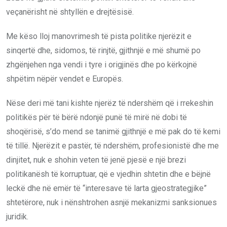
veçanërisht në shtyllën e drejtësisë.
Me këso lloj manovrimesh të pista politike njerëzit e
sinqertë dhe, sidomos, të rinjtë, gjithnjë e më shumë po
zhgënjehen nga vendi i tyre i origjinës dhe po kërkojnë
shpëtim nëpër vendet e Europës.
Nëse deri më tani kishte njerëz të ndershëm që i rrekeshin
politikës për të bërë ndonjë punë të mirë në dobi të
shoqërisë, s’do mend se tanimë gjithnjë e më pak do të kemi
të tillë. Njerëzit e pastër, të ndershëm, profesionistë dhe me
dinjitet, nuk e shohin veten të jenë pjesë e një brezi
politikanësh të korruptuar, që e vjedhin shtetin dhe e bëjnë
leckë dhe në emër të “interesave të larta gjeostrategjike”
shtetërore, nuk i nënshtrohen asnjë mekanizmi sanksionues
juridik.