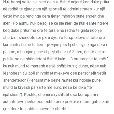
Nuk besoj se ka një njeri që nuk është ndjerë keq duke pritur
në radhë të gjata para një sporteli të administratës, kur një
tjetër hyn pa rend nga dera tjetër, mbaron punë shpejt dhe
ikën! Po ashtu, nuk besoj se ka një njeri që nuk është ndjerë
keq duke pritur me orë të tëra e në radhë të gjata ndonjë
shërbim shëndetësor para dyerve të spitaleve shtetërore,
kur sheh shumë të tjerë që vijnë pas tij dhe hyjnë nga dera e
pasme, mbarojnë punë shpejt dhe ikin! Zaten, është sekret
publik se në shëndetësi është kulmi i “korrupsionit të imët”,
ku nuk mund të marrësh asnjë shërbim siç duhet, nëse nuk
lëshohesh t’u japësh ryshfet mjekëve ose personelit tjetër
shëndetësor. (Përjashtime bëjnë rastet kur ndonjë punë
mund ta kryesh pa zarfe me euro, nëse ke dikë “të
njofshëm”). Kështu, dhënia e ryshfetit ose korruptimi i
autoriteteve përkatëse është bërë praktikë ditore gati se në
çdo derë të institucioneve të shtetit.