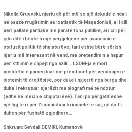
Nikolla Gruevski, njeriu që për më se një dekadë e ndali
në pauzë rrugëtimin euroatlantik të Maqedonisë, ai i cili
bëri pallate partiake me paratë tona publike, ai i cili për
çdo ditë i bënte truqe përpjekjeve për avancimin e
statusit politik të shqiptarëve, tani është bërë sërish
njeriu më interesant në vend, me pretendimin e hapur
për kthimin e shpejt nga azili…. LSDM-ja e mori
pushtetin e pamerituar me premtimet për vendosjen e
sistemit të drejtësisë, por duke i nxjerrë nga burgu dhe
duke i rekrutuar njerëzit me biografi më të ndotur
(edhe në mesin e shqiptarëve). Tani po përgatit edhe
një ligj të ri për t’i amnistuar kriminelët e saj, që do t’i
duhen për fushatë zgjedhore…
Shkruan: Sevdail DEMIRI, Kumanovë