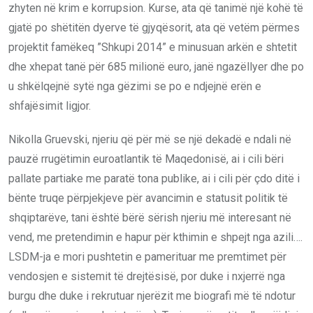
zhyten në krim e korrupsion. Kurse, ata që tanimë një kohë të
gjatë po shëtitën dyerve të gjyqësorit, ata që vetëm përmes
projektit famëkeq ”Shkupi 2014” e minusuan arkën e shtetit
dhe xhepat tanë për 685 milionë euro, janë ngazëllyer dhe po
u shkëlqejnë sytë nga gëzimi se po e ndjejnë erën e
shfajësimit ligjor.
Nikolla Gruevski, njeriu që për më se një dekadë e ndali në
pauzë rrugëtimin euroatlantik të Maqedonisë, ai i cili bëri
pallate partiake me paratë tona publike, ai i cili për çdo ditë i
bënte truqe përpjekjeve për avancimin e statusit politik të
shqiptarëve, tani është bërë sërish njeriu më interesant në
vend, me pretendimin e hapur për kthimin e shpejt nga azili….
LSDM-ja e mori pushtetin e pamerituar me premtimet për
vendosjen e sistemit të drejtësisë, por duke i nxjerrë nga
burgu dhe duke i rekrutuar njerëzit me biografi më të ndotur