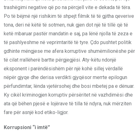
trashëgimi negative që po na përcjell vite e dekada të tëra.
Po të bëjmë një rishikim të shpejt filmik të të gjitha qeverive
tona, deri në këtë të sotmen, nuk gjen dot një të tillë që të
ketë mbaruar pastër mandatin e saj, pa lënë njolla të zeza e
të pashlyeshme në veprimtaritë të tyre. Çdo pushtet politik
gdhinte mëngjese me afera korruptive shumëmilionëshe për
të cilat rrallëherë bartte përgjegjësi. Aty-këtu ndonjë
eksponent i parëndësishëm për një kohë sillej vërdallë
nëpër gjyqe dhe derisa verdikti gjyqësor merrte epilogun
përfundimtar, lënda vjetërsohej dhe bosi mbetej pa e dënuar.
Ky cikël kriminogjen korruptiv përsëritet në vazhdimësi dhe
ata që bëhen pjesë e lojërave të tilla të ndyra, nuk mërziten
fare për asnjë kod etiko-ligjor.
Korrupsioni “i imtë”