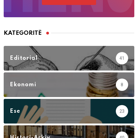
KATEGORITË
Editorial
41
Ekonomi
8
Ese
23
Histori-Arkiv
40