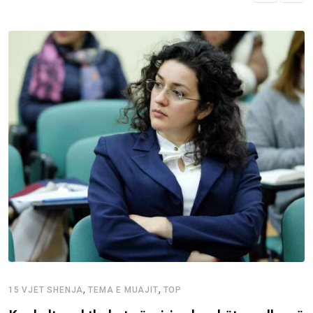
,
,
15 VJET SHENJA
TEMA E MUAJIT
TOP