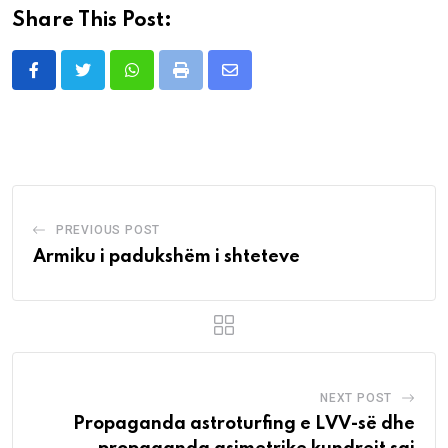
Share This Post:
Whatsapp
Print
Share
via
Email
PREVIOUS POST
Armiku i padukshëm i shteteve
NEXT POST
Propaganda astroturfing e LVV-së dhe