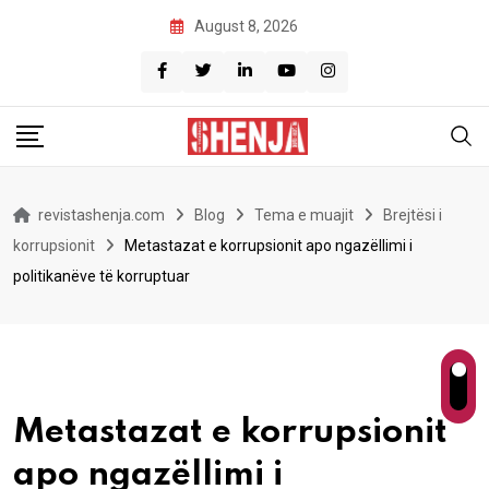
Skip
August 8, 2026
to
content
revistashenja.com
Blog
Tema e muajit
Brejtësi i
korrupsionit
Metastazat e korrupsionit apo ngazëllimi i
politikanëve të korruptuar
Metastazat e korrupsionit
apo ngazëllimi i