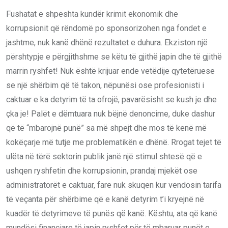
Fushatat e shpeshta kundër krimit ekonomik dhe
korrupsionit që rëndomë po sponsorizohen nga fondet e
jashtme, nuk kanë dhënë rezultatet e duhura. Ekziston një
përshtypje e përgjithshme se këtu të gjithë japin dhe të gjithë
marrin ryshfet! Nuk është krijuar ende vetëdije qytetëruese
se një shërbim që të takon, nëpunësi ose profesionisti i
caktuar e ka detyrim të ta ofrojë, pavarësisht se kush je dhe
çka je! Palët e dëmtuara nuk bëjnë denoncime, duke dashur
që të “mbarojnë punë” sa më shpejt dhe mos të kenë më
kokëçarje më tutje me problematikën e dhënë. Rrogat tejet të
ulëta në tërë sektorin publik janë një stimul shtesë që e
ushqen ryshfetin dhe korrupsionin, prandaj mjekët ose
administratorët e caktuar, fare nuk skuqen kur vendosin tarifa
të veçanta për shërbime që e kanë detyrim t’i kryejnë në
kuadër të detyrimeve të punës që kanë. Kështu, ata që kanë
mundësi financiare të japin ryshfet për të mbaruar punët e