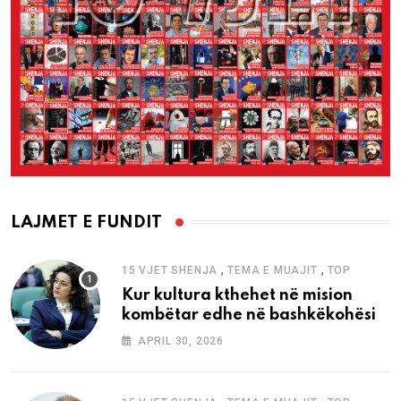
LAJMET E FUNDIT
,
,
15 VJET SHENJA
TEMA E MUAJIT
TOP
Kur kultura kthehet në mision
kombëtar edhe në bashkëkohësi
APRIL 30, 2026