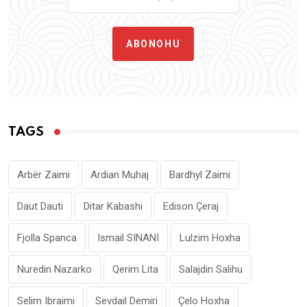
ABONOHU
TAGS
Arbër Zaimi
Ardian Muhaj
Bardhyl Zaimi
Daut Dauti
Ditar Kabashi
Edison Çeraj
Fjolla Spanca
Ismail SINANI
Lulzim Hoxha
Nuredin Nazarko
Qerim Lita
Salajdin Salihu
Selim Ibraimi
Sevdail Demiri
Çelo Hoxha