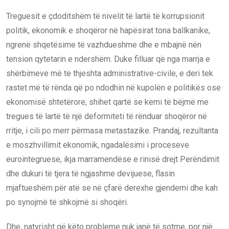
Treguesit e çdoditshëm të nivelit të lartë të korrupsionit
politik, ekonomik e shoqëror në hapësirat tona ballkanike,
ngrenë shqetësime të vazhdueshme dhe e mbajnë nën
tension qytetarin e ndershëm. Duke filluar që nga marrja e
shërbimeve më të thjeshta administrative-civile, e deri tek
rastet më të rënda që po ndodhin në kupolën e politikës ose
ekonomisë shtetërore, shihet qartë se kemi të bëjmë me
tregues të lartë të një deformiteti të rënduar shoqëror në
rritje, i cili po merr përmasa metastazike. Prandaj, rezultanta
e moszhvillimit ekonomik, ngadalësimi i proceseve
eurointegruese, ikja marramendëse e rinisë drejt Perëndimit
dhe dukuri të tjera të ngjashme devijuese, flasin
mjaftueshëm për atë se në çfarë derexhe gjendemi dhe kah
po synojmë të shkojmë si shoqëri.
Dhe, natyrisht që këto probleme nuk janë të sotme, por një