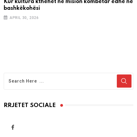
Kur kultura kthehet në mision kombëtar edhe në
bashkëkohësi
APRIL 30, 2026
RRJETET SOCIALE