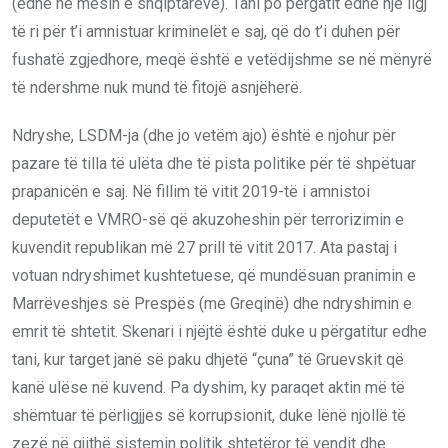
(edhe në mesin e shqiptarëve). Tani po përgatit edhe një ligj
të ri për t’i amnistuar kriminelët e saj, që do t’i duhen për
fushatë zgjedhore, meqë është e vetëdijshme se në mënyrë
të ndershme nuk mund të fitojë asnjëherë.
Ndryshe, LSDM-ja (dhe jo vetëm ajo) është e njohur për
pazare të tilla të ulëta dhe të pista politike për të shpëtuar
prapanicën e saj. Në fillim të vitit 2019-të i amnistoi
deputetët e VMRO-së që akuzoheshin për terrorizimin e
kuvendit republikan më 27 prill të vitit 2017. Ata pastaj i
votuan ndryshimet kushtetuese, që mundësuan pranimin e
Marrëveshjes së Prespës (me Greqinë) dhe ndryshimin e
emrit të shtetit. Skenari i njëjtë është duke u përgatitur edhe
tani, kur target janë së paku dhjetë “çuna” të Gruevskit që
kanë ulëse në kuvend. Pa dyshim, ky paraqet aktin më të
shëmtuar të përligjjes së korrupsionit, duke lënë njollë të
zezë në gjithë sistemin politik shtetëror të vendit dhe