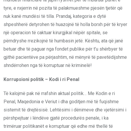
tyre, e nxjerrin në pozita të palakmueshme pjesën tjetër që
nuk kanë mundësi të tilla. Prandaj, kategoria e dytë
shpeshherë detyrohen të huazojnë të holla borxh për të kryer
një operacion të caktuar kirurgjikal nëpër spitale, se
përndryshe rrezikojnë të humbasin jetë. Kështu, ata që janë
betuar dhe të paguar nga fondet publike për t’u shërbyer të
gjithë pacientëve pa përjashtim, në mënyrë të pavetëdijshme
shndërrohen nga të korruptuar në kriminelë!
Korrupsioni politik – Kodi i ri Penal
Të kalojmë pak në rrafshin aktual politik… Me Kodin e ri
Penal, Maqedonia e Veriut i dha goditjen më të fuqishme
sistemit të drejtësisë. Lehtësimi i dënimeve dhe vjetërsimi i
përshpejtuar i lëndëve gjatë procedurës penale, i ka
trimëruar politikanët e korruptuar që edhe më thellë të