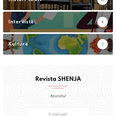
Intervistë
8
Kulturë
3
Revista SHENJA
Abonohu!