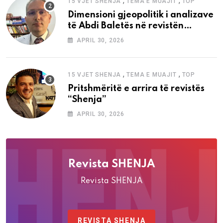
,
,
15 VJET SHENJA
TEMA E MUAJIT
TOP
Dimensioni gjeopolitik i analizave
të Abdi Baletës në revistën
“Shenja”
APRIL 30, 2026
,
,
15 VJET SHENJA
TEMA E MUAJIT
TOP
Pritshmëritë e arrira të revistës
“Shenja”
APRIL 30, 2026
Revista SHENJA
Revista SHENJA
REVISTA SHENJA