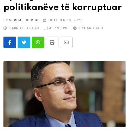
politikanëve të korruptuar
BY
SEVDAIL DEMIRI
OCTOBER 13, 2023
7 MINUTES READ
437
VIEWS
3 YEARS AGO
Whatsapp
Print
Share
via
Email