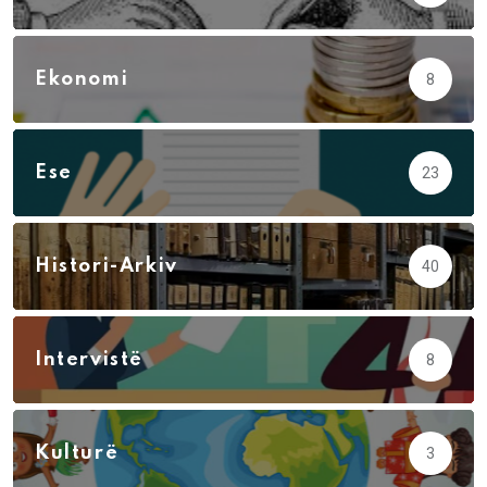
Ekonomi
8
Ese
23
Histori-Arkiv
40
Intervistë
8
Kulturë
3