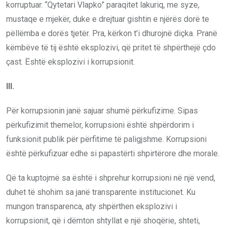
korruptuar. “Qytetari Vlapko” paraqitet lakuriq, me syze,
mustaqe e mjekër, duke e drejtuar gishtin e njërës dorë te
pëllëmba e dorës tjetër. Pra, kërkon t’i dhurojnë diçka. Pranë
këmbëve të tij është eksplozivi, që pritet të shpërthejë çdo
çast. Është eksplozivi i korrupsionit.
III.
Për korrupsionin janë sajuar shumë përkufizime. Sipas
përkufizimit themelor, korrupsioni është shpërdorim i
funksionit publik për përfitime të paligjshme. Korrupsioni
është përkufizuar edhe si papastërti shpirtërore dhe morale.
Që ta kuptojmë sa është i shprehur korrupsioni në një vend,
duhet të shohim sa janë transparente institucionet. Ku
mungon transparenca, aty shpërthen eksplozivi i
korrupsionit, që i dëmton shtyllat e një shoqërie, shteti,