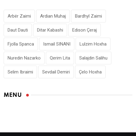
Arbër Zaimi
Ardian Muhaj
Bardhyl Zaimi
Daut Dauti
Ditar Kabashi
Edison Çeraj
Fjolla Spanca
Ismail SINANI
Lulzim Hoxha
Nuredin Nazarko
Qerim Lita
Salajdin Salihu
Selim Ibraimi
Sevdail Demiri
Çelo Hoxha
MENU