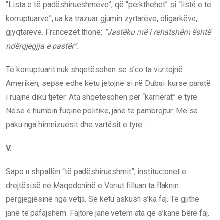
“Lista e të padëshirueshmëve”, që “përkthehet” si “listë e të
korruptuarve”, ua ka trazuar gjumin zyrtarëve, oligarkëve,
gjyqtarëve. Francezët thonë:
“Jastëku më i rehatshëm është
ndërgjegjja e pastër”.
Të korruptuarit nuk shqetësohen se s’do ta vizitojnë
Amerikën, sepse edhe këtu jetojnë si në Dubai, kurse paratë
i ruajnë diku tjetër. Ata shqetësohen për “karrierat” e tyre.
Nëse e humbin fuqinë politike, janë të pambrojtur. Më së
paku nga himnizuesit dhe vartësit e tyre…
V.
Sapo u shpallën “të padëshirueshmit”, institucionet e
drejtësisë në Maqedoninë e Veriut filluan ta flaknin
përgjegjësinë nga vetja. Se këtu askush s’ka faj. Të gjithë
janë të pafajshëm. Fajtorë janë vetëm ata që s’kanë bërë faj.