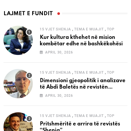
LAJMET E FUNDIT
,
,
15 VJET SHENJA
TEMA E MUAJIT
TOP
Kur kultura kthehet në mision
kombëtar edhe në bashkëkohësi
APRIL 30, 2026
,
,
15 VJET SHENJA
TEMA E MUAJIT
TOP
Dimensioni gjeopolitik i analizave
të Abdi Baletës në revistën
“Shenja”
APRIL 30, 2026
,
,
15 VJET SHENJA
TEMA E MUAJIT
TOP
Pritshmëritë e arrira të revistës
“Shenja”