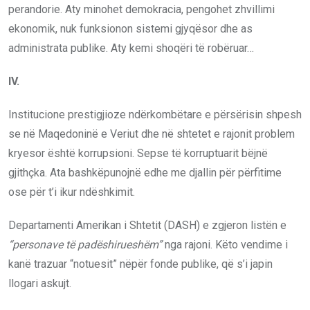
perandorie. Aty minohet demokracia, pengohet zhvillimi
ekonomik, nuk funksionon sistemi gjyqësor dhe as
administrata publike. Aty kemi shoqëri të robëruar…
IV.
Institucione prestigjioze ndërkombëtare e përsërisin shpesh
se në Maqedoninë e Veriut dhe në shtetet e rajonit problem
kryesor është korrupsioni. Sepse të korruptuarit bëjnë
gjithçka. Ata bashkëpunojnë edhe me djallin për përfitime
ose për t’i ikur ndëshkimit.
Departamenti Amerikan i Shtetit (DASH) e zgjeron listën e
“personave të padëshirueshëm”
nga rajoni. Këto vendime i
kanë trazuar “notuesit” nëpër fonde publike, që s’i japin
llogari askujt.