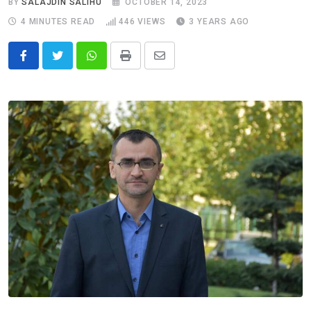
BY
SALAJDIN SALIHU
OCTOBER 14, 2023
4 MINUTES READ
446
VIEWS
3 YEARS AGO
Whatsapp
Print
Share
via
Email