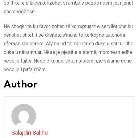
politikë, e cila përkufizohet si arritje e paqes ndërmjet njeriut
dhe shoqërisë.
Në shoqëritë ku favorizohen të korruptuarit e servilët dhe ku
cenohet shteti i së drejtës, s’mund të kërkojmë autonomi
sferash shoqërore. Aty mund të mbijetosh duke u shtirur dhe
duke u nënshtruar. Nëse je pjesë e sistemit, mbrohesh edhe
nëse je fajtor. Nëse e kundërshton sistemin, je viktimë edhe
nëse je i pafajshëm.
Author
Salajdin Salihu