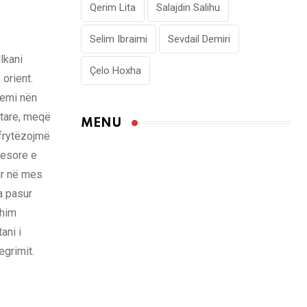
Qerim Lita
Salajdin Salihu
Selim Ibraimi
Sevdail Demiri
lkani
Çelo Hoxha
orient.
Jemi nën
ptare, meqë
MENU
hfrytëzojmë
yesore e
bur në mes
a pasur
shim
ani i
grimit.