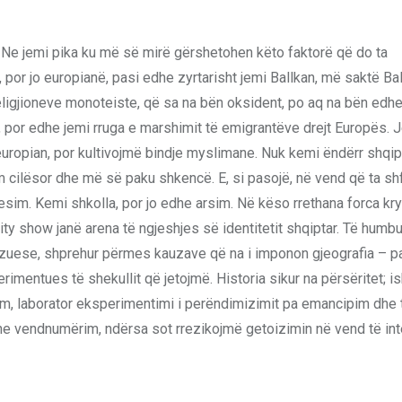
ik? Ne jemi pika ku më së mirë gërshetohen këto faktorë që do ta
 por jo europianë, pasi edhe zyrtarisht jemi Ballkan, më saktë Bal
religjioneve monoteiste, që sa na bën oksident, po aq na bën edhe 
t, por edhe jemi rruga e marshimit të emigrantëve drejt Europës. 
uropian, por kultivojmë bindje myslimane. Nuk kemi ëndërr shqi
cilësor dhe më së paku shkencë. E, si pasojë, në vend që ta s
besim. Kemi shkolla, por jo edhe arsim. Në këso rrethana forca kr
eality show janë arena të ngjeshjes së identitetit shqiptar. Të hum
lizuese, shprehur përmes kauzave që na i imponon gjeografia – p
mentues të shekullit që jetojmë. Historia sikur na përsëritet; i
zim, laborator eksperimentimi i perëndimizimit pa emancipim dhe t
e vendnumërim, ndërsa sot rrezikojmë getoizimin në vend të inte