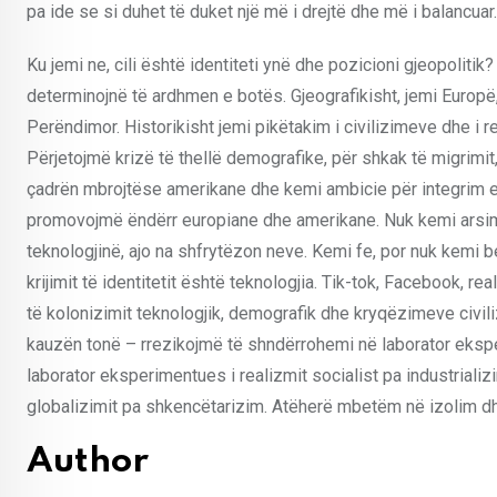
pa ide se si duhet të duket një më i drejtë dhe më i balancuar.
Ku jemi ne, cili është identiteti ynë dhe pozicioni gjeopolit
determinojnë të ardhmen e botës. Gjeografikisht, jemi Europë,
Perëndimor. Historikisht jemi pikëtakim i civilizimeve dhe i 
Përjetojmë krizë të thellë demografike, për shkak të migrimi
çadrën mbrojtëse amerikane dhe kemi ambicie për integrim e
promovojmë ëndërr europiane dhe amerikane. Nuk kemi arsim 
teknologjinë, ajo na shfrytëzon neve. Kemi fe, por nuk kemi 
krijimit të identitetit është teknologjia. Tik-tok, Facebook, r
të kolonizimit teknologjik, demografik dhe kryqëzimeve civi
kauzën tonë – rrezikojmë të shndërrohemi në laborator eksperi
laborator eksperimentues i realizmit socialist pa industriali
globalizimit pa shkencëtarizim. Atëherë mbetëm në izolim dh
Author