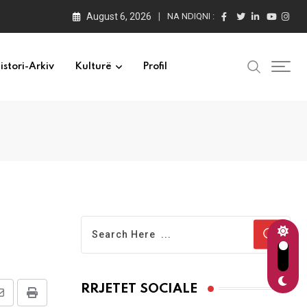
August 6, 2026
NA NDIQNI :
istori-Arkiv
Kulturë
Profil
RRJETET SOCIALE
Share
Print