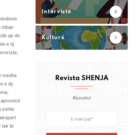
Intervistë
8
erëndimin
që mban
tillë që do
Kulturë
3
ë e tij
rroriste,
të mëdha.
Revista SHENJA
en e dy
sme,
Abonohu!
 aprovimit
i është
ekspert
 tek të