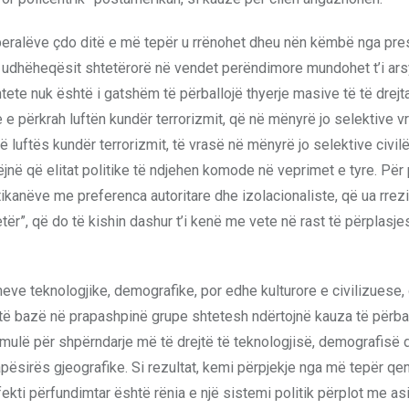
iberalëve çdo ditë e më tepër u rrënohet dheu nën këmbë nga pre
sa udhëheqësit shtetërorë në vendet perëndimore mundohet t’i ar
htete nuk është i gatshëm të përballojë thyerje masive të të drejt
e e përkrah luftën kundër terrorizmit, që në mënyrë jo selektive v
ë luftës kundër terrorizmit, të vrasë në mënyrë jo selektive civil
ëjnë që elitat politike të ndjehen komode në veprimet e tyre. Për 
litikanëve me preferenca autoritare dhe izolacionaliste, që ua rrez
etër”, që do të kishin dashur t’i kenë me vete në rast të përplasj
e teknologjike, demografike, por edhe kulturore e civilizuese,
ëtë bazë në prapashpinë grupe shtetesh ndërtojnë kauza të për
formulë për shpërndarje më të drejtë të teknologjisë, demografisë
ësirës gjeografike. Si rezultat, kemi përpjekje nga më tepër qe
kti përfundimtar është rënia e një sistemi politik përplot me asi