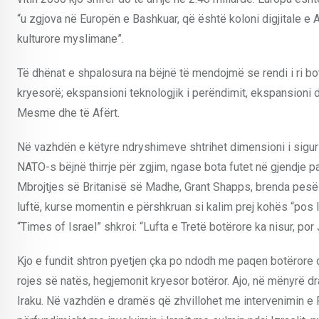
“u zgjova në Europën e Bashkuar, që është koloni digjitale e 
kulturore myslimane”.
Të dhënat e shpalosura na bëjnë të mendojmë se rendi i ri bot
kryesorë; ekspansioni teknologjik i perëndimit, ekspansioni d
Mesme dhe të Afërt.
Në vazhdën e këtyre ndryshimeve shtrihet dimensioni i sigurisë
NATO-s bëjnë thirrje për zgjim, ngase bota futet në gjendje p
Mbrojtjes së Britanisë së Madhe, Grant Shapps, brenda pesë v
luftë, kurse momentin e përshkruan si kalim prej kohës “pos l
“Times of Israel” shkroi: “Lufta e Tretë botërore ka nisur, po
Kjo e fundit shtron pyetjen çka po ndodh me paqen botërore d
rojes së natës, hegjemonit kryesor botëror. Ajo, në mënyrë d
Iraku. Në vazhdën e dramës që zhvillohet me intervenimin e 