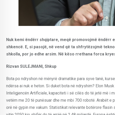
Nuk kemi ëndërr shqiptare, meqë promovojmë ëndërr eu
shkencë. E, si pasojë, në vend që ta shfrytëzojmë tekno
shkolla, por jo edhe arsim. Në këso rrethana forca kryeso
Rizvan SULEJMANI, Shkup
Bota po ndryshon në mënyrë dramatike para syve tanë, kurse n
ndërsa ai nuk e heton. Si duket bota në ndryshim? Elon Musk 
Inteligjencën Artificiale, kapaciteti i së cilës do të jetë më 
vetëm me 20 të punësuar dhe me mbi 700 robotë. Arabët e par
orë në gypin me vakum. Statistikat relevante botërore flasin 
vitin 2050 kjo shifër do të arrijë në 2.48 miliardë. Europa ësh