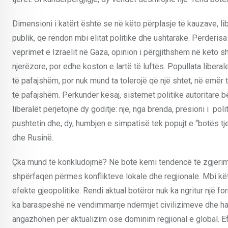
Dimensioni i katërt është se në këto përplasje të kauzave, l
publik, që rëndon mbi elitat politike dhe ushtarake. Përderi
veprimet e Izraelit në Gaza, opinion i përgjithshëm në këto s
njerëzore, por edhe koston e lartë të luftës. Popullata liberal
të pafajshëm, por nuk mund ta tolerojë që një shtet, në emër t
të pafajshëm. Përkundër kësaj, sistemet politike autoritare b
liberalët përjetojnë dy goditje: një, nga brenda, presioni i po
pushtetin dhe, dy, humbjen e simpatisë tek popujt e “botës tj
dhe Rusinë.
Çka mund të konkludojmë? Në botë kemi tendencë të zgjerimev
shpërfaqen përmes konflikteve lokale dhe regjionale. Mbi k
efekte gjeopolitike. Rendi aktual botëror nuk ka ngritur një 
ka baraspeshë në vendimmarrje ndërmjet civilizimeve dhe hap
angazhohen për aktualizim ose dominim regjional e global. Efe