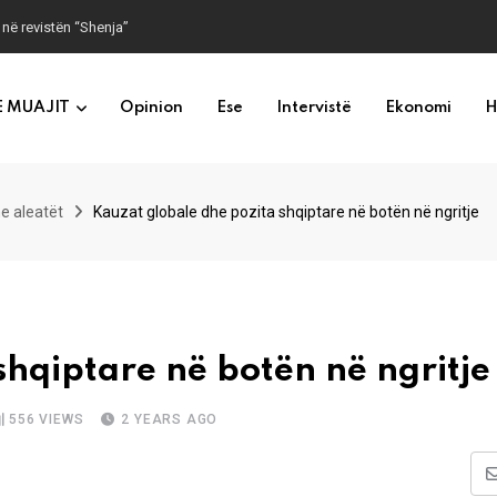
 në revistën “Shenja”
E MUAJIT
Opinion
Ese
Intervistë
Ekonomi
H
e aleatët
Kauzat globale dhe pozita shqiptare në botën në ngritje
shqiptare në botën në ngritje
556
VIEWS
2 YEARS AGO