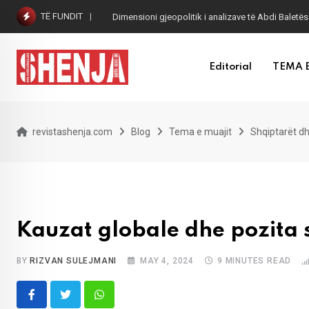
Skip
TË FUNDIT
Dimensioni gjeopolitik i analizave të Abdi Baletës
to
content
Editorial
TEMA 
revistashenja.com
Blog
Tema e muajit
Shqiptarët dh
Kauzat globale dhe pozita 
BY
RIZVAN SULEJMANI
MAY 4, 2024
9 MINUTES READ
Whatsapp