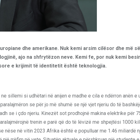
ropiane dhe amerikane. Nuk kemi arsim cilësor dhe më s
logjinë, ajo na shfrytëzon neve. Kemi fe, por nuk kemi bes
re e krijimit të identitetit është teknologjia.
e sillemi si udhëtari në anijen e madhe e cila e ndërron anën e 
paralajmëron se për jo më shumë se një vjet njeriu do të bashkë
i madh se i çdo njeriu. Kinezët sot prodhojnë makina elektrike për
alajmërojnë trenin e parë që do të lëvizë me shpejtësi 1000 ki
se nëse në vitin 2023 Afrika është e populluar me 1.46 miliardë n
të një rrëfim në vete. Situatën aktuale e përshkruan një studente e 