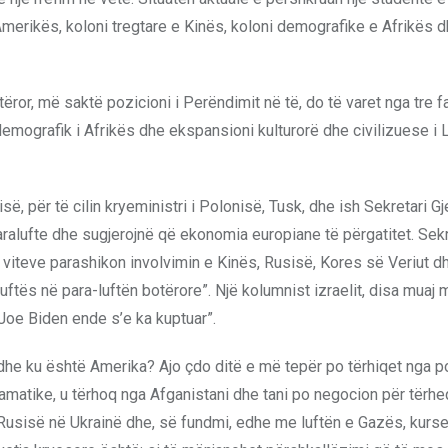
Amerikës, koloni tregtare e Kinës, koloni demografike e Afrikës d
ëror, më saktë pozicioni i Perëndimit në të, do të varet nga tre f
emografik i Afrikës dhe ekspansioni kulturorë dhe civilizuese i 
, për të cilin kryeministri i Polonisë, Tusk, dhe ish Sekretari Gje
aralufte dhe sugjerojnë që ekonomia europiane të përgatitet. Sekre
iteve parashikon involvimin e Kinës, Rusisë, Kores së Veriut dh
uftës në para-luftën botërore”. Një kolumnist izraelit, disa muaj 
r Joe Biden ende s’e ka kuptuar”.
he ku është Amerika? Ajo çdo ditë e më tepër po tërhiqet nga po
ramatike, u tërhoq nga Afganistani dhe tani po negocion për tërhe
Rusisë në Ukrainë dhe, së fundmi, edhe me luftën e Gazës, kurs