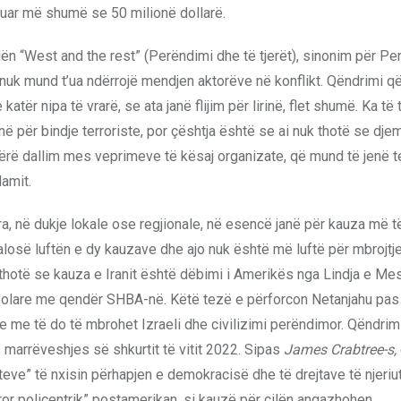
shtuar më shumë se 50 milionë dollarë.
lën “West and the rest” (Perëndimi dhe të tjerët), sinonim për P
 nuk mund t’ua ndërrojë mendjen aktorëve në konflikt. Qëndrimi 
tër nipa të vrarë, se ata janë flijim për lirinë, flet shumë. Ka të 
në për bindje terroriste, por çështja është se ai nuk thotë se djemt
bërë dallim mes veprimeve të kësaj organizate, që mund të jenë te
lamit.
a, në dukje lokale ose regjionale, në esencë janë për kauza më 
palosë luftën e dy kauzave dhe ajo nuk është më luftë për mbrojtj
 thotë se kauza e Iranit është dëbimi i Amerikës nga Lindja e Me
ipolare me qendër SHBA-në. Këtë tezë e përforcon Netanjahu pas
se me të do të mbrohet Izraeli dhe civilizimi perëndimor. Qëndrim
marrëveshjes së shkurtit të vitit 2022. Sipas
James Crabtree-s,
eteve” të nxisin përhapjen e demokracisë dhe të drejtave të njeriut
ëror policentrik” postamerikan, si kauzë për cilën angazhohen.