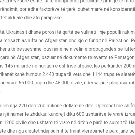
 pyetja kryesore është: si të mënjanohet përshkallëzimi që të mos
rëndimit, por edhe faktorëve të tjerë, duhet marrë në konsiderat
ktet aktuale dhe ato paraprake.
. Ukrainasit dhanë porosi të qartë se vullneti i një populli nuk 
pa mesazh as lufta në Afganistan dhe kjo e fundit në Palestinë. 
ëna të besueshme, pasi janë në nivelin e propagandës së luftës,
are në Afganistan, bazuar në dokumente relevante të Pentagonit
 145 miliardë në ngritjen e ushtrisë afgane, kjo përkundër 200 
rikanët kanë humbur 2.443 trupa të veta dhe 1144 trupa të aleatë
anë vrarë 66.000 trupa dhe 48.000 civilë, ndërsa janë plagosur mb
.
illen nga 220 deri 260 milionë dollarë në ditë. Operohet me shifr
e një numër të zhdukur, kundrejt diku 600 ushtarëve të vrarë izrae
n 1200 civilë dhe ushtarë të vrarë në ditën e parë të sulmit të H
vetë dhe nga aleatët ndaj sulmit të Iranit vlerësimet e para janë s