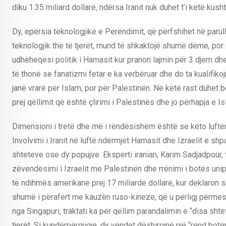
diku 1.35 miliard dollarë, ndërsa Iranit nuk duhet t’i ketë ku
Dy, epërsia teknologjike e Perëndimit, që përfshihet në parul
teknologjik the të tjerët, mund të shkaktojë shumë dëme, por
udhëheqësi politik i Hamasit kur pranon lajmin për 3 djem dhe ka
të thonë se fanatizmi fetar e ka verbëruar dhe do ta kualifikoj
janë vrarë për Islam, por për Palestinën. Në këtë rast duhet 
prej qëllimit që është çlirimi i Palestinës dhe jo përhapja e Is
Dimensioni i tretë dhe më i rëndësishëm është se këto luftër
Involvimi i Iranit në luftë ndërmjet Hamasit dhe Izraelit e sh
shteteve ose dy popujve. Eksperti iranian, Karim Sadjadpour,
zëvendësimi i Izraelit me Palestinën dhe rrënimi i botës un
të ndihmës amerikane prej 17 miliardë dollarë, kur deklaron 
shumë i përafërt me kauzën ruso-kineze, që u përligj përmes 
nga Singapuri, traktati ka për qëllim parandalimin e “disa sht
tjerët. Si kundërpërgjigje, dy vendet dëshirojnë një “rend bot