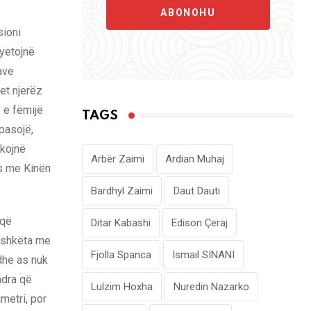
ABONOHU
sioni
syetojnë
ave
ret njerëz
ë e fëmijë
TAGS
pasojë,
ikojnë
Arbër Zaimi
Ardian Muhaj
es me Kinën
Bardhyl Zaimi
Daut Dauti
 që
Ditar Kabashi
Edison Çeraj
bashkëta me
Fjolla Spanca
Ismail SINANI
 dhe as nuk
ndra që
Lulzim Hoxha
Nuredin Nazarko
metri, por