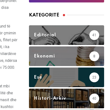
 detyrohet
ë disa
KATEGORITË
mund të
Për çmimin
Editorial
41
 flitet për
, i ka
miliardëve
Ekonomi
8
ve, ndërsa
i 75.000.
Ese
23
at mbi
litë dhe
Histori-Arkiv
40
amasit dhe
e kushtoi