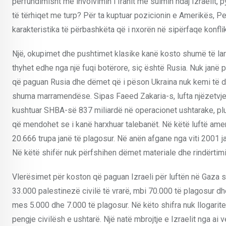
përfundimisht me involvimin i Iranit me sulmin ndaj Izraelit,
të tërhiqet me turp? Për ta kuptuar pozicionin e Amerikës, Pe
karakteristika të përbashkëta që i nxorën në sipërfaqe konfli
Një, okupimet dhe pushtimet klasike kanë kosto shumë të lartë
thyhet edhe nga një fuqi botërore, siç është Rusia. Nuk janë 
që paguan Rusia dhe dëmet që i pëson Ukraina nuk kemi të dh
shuma marramendëse. Sipas Faeed Zakaria-s, lufta njëzetvjeç
kushtuar SHBA-së 837 miliardë në operacionet ushtarake, plus
që mendohet se i kanë harxhuar talebanët. Në këtë luftë ame
20.666 trupa janë të plagosur. Në anën afgane nga viti 2001 j
Në këtë shifër nuk përfshihen dëmet materiale dhe rindërtimi
Vlerësimet për koston që paguan Izraeli për luftën në Gaza s
33.000 palestinezë civilë të vrarë, mbi 70.000 të plagosur dh
mes 5.000 dhe 7.000 të plagosur. Në këto shifra nuk llogarite
pengje civilësh e ushtarë. Një natë mbrojtje e Izraelit nga ai 