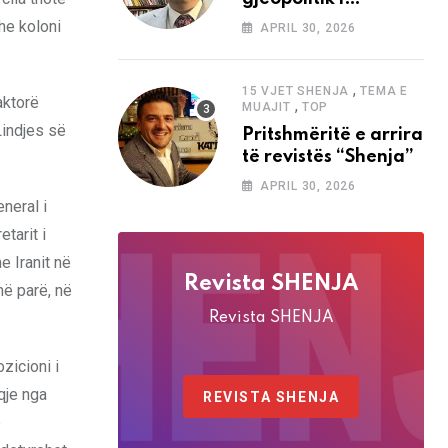
analizave të Abdi
he koloni
APRIL 30, 2026
Baletës në revistën
“Shenja”
,
15 VJET SHENJA
TEMA E
aktorë
,
MUAJIT
TOP
Lindjes së
Pritshmëritë e arrira
të revistës “Shenja”
APRIL 30, 2026
neral i
tarit i
e Iranit në
Revista SHENJA
më parë, në
Revista SHENJA
zicioni i
qje nga
REVISTA SHENJA
e