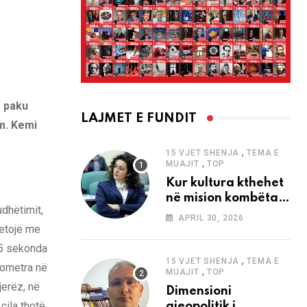
ë paku
LAJMET E FUNDIT
im. Kemi
,
15 VJET SHENJA
TEMA E
,
MUAJIT
TOP
Kur kultura kthehet
në mision kombëtar
udhëtimit,
edhe në
APRIL 30, 2026
bashkëkohësi
jetojë me
 75 sekonda
,
15 VJET SHENJA
TEMA E
lometra në
,
MUAJIT
TOP
jerëz, në
Dimensioni
cila thotë
gjeopolitik i