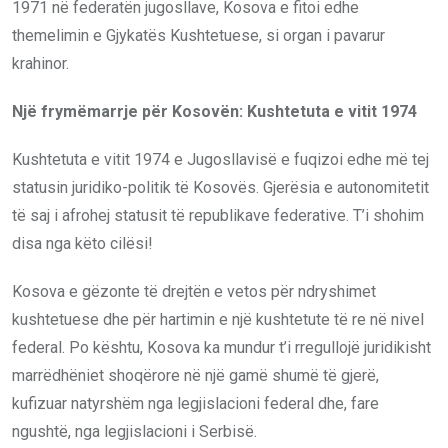
1971 në federatën jugosllave, Kosova e fitoi edhe
themelimin e Gjykatës Kushtetuese, si organ i pavarur
krahinor.
Një frymëmarrje për Kosovën: Kushtetuta e vitit 1974
Kushtetuta e vitit 1974 e Jugosllavisë e fuqizoi edhe më tej
statusin juridiko-politik të Kosovës. Gjerësia e autonomitetit
të saj i afrohej statusit të republikave federative. T’i shohim
disa nga këto cilësi!
Kosova e gëzonte të drejtën e vetos për ndryshimet
kushtetuese dhe për hartimin e një kushtetute të re në nivel
federal. Po kështu, Kosova ka mundur t’i rregullojë juridikisht
marrëdhëniet shoqërore në një gamë shumë të gjerë,
kufizuar natyrshëm nga legjislacioni federal dhe, fare
ngushtë, nga legjislacioni i Serbisë.