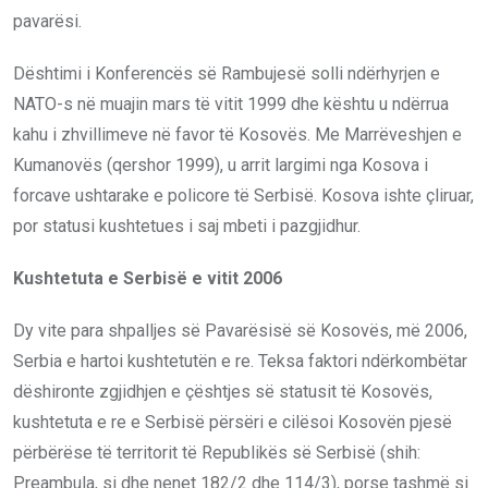
pavarësi.
Dështimi i Konferencës së Rambujesë solli ndërhyrjen e
NATO-s në muajin mars të vitit 1999 dhe kështu u ndërrua
kahu i zhvillimeve në favor të Kosovës. Me Marrëveshjen e
Kumanovës (qershor 1999), u arrit largimi nga Kosova i
forcave ushtarake e policore të Serbisë. Kosova ishte çliruar,
por statusi kushtetues i saj mbeti i pazgjidhur.
Kushtetuta e Serbisë e vitit 2006
Dy vite para shpalljes së Pavarësisë së Kosovës, më 2006,
Serbia e hartoi kushtetutën e re. Teksa faktori ndërkombëtar
dëshironte zgjidhjen e çështjes së statusit të Kosovës,
kushtetuta e re e Serbisë përsëri e cilësoi Kosovën pjesë
përbërëse të territorit të Republikës së Serbisë (shih:
Preambula, si dhe nenet 182/2 dhe 114/3), porse tashmë si