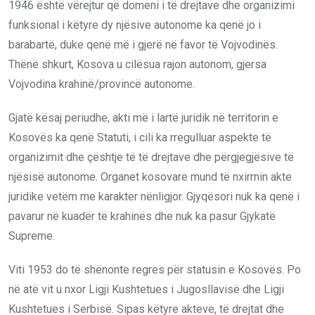
1946 është vërejtur që domeni i të drejtave dhe organizimi
funksional i këtyre dy njësive autonome ka qenë jo i
barabartë, duke qenë më i gjerë në favor të Vojvodinës.
Thënë shkurt, Kosova u cilësua rajon autonom, gjersa
Vojvodina krahinë/provincë autonome.
Gjatë kësaj periudhe, akti më i lartë juridik në territorin e
Kosovës ka qenë Statuti, i cili ka rregulluar aspekte të
organizimit dhe çështje të të drejtave dhe përgjegjësive të
njësisë autonome. Organet kosovare mund të nxirrnin akte
juridike vetëm me karakter nënligjor. Gjyqësori nuk ka qenë i
pavarur në kuadër të krahinës dhe nuk ka pasur Gjykatë
Supreme.
Viti 1953 do të shënonte regres për statusin e Kosovës. Po
në atë vit u nxor Ligji Kushtetues i Jugosllavisë dhe Ligji
Kushtetues i Serbisë. Sipas këtyre akteve, të drejtat dhe