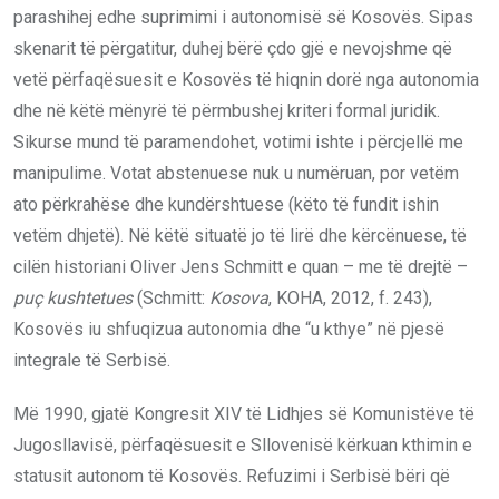
parashihej edhe suprimimi i autonomisë së Kosovës. Sipas
skenarit të përgatitur, duhej bërë çdo gjë e nevojshme që
vetë përfaqësuesit e Kosovës të hiqnin dorë nga autonomia
dhe në këtë mënyrë të përmbushej kriteri formal juridik.
Sikurse mund të paramendohet, votimi ishte i përcjellë me
manipulime. Votat abstenuese nuk u numëruan, por vetëm
ato përkrahëse dhe kundërshtuese (këto të fundit ishin
vetëm dhjetë). Në këtë situatë jo të lirë dhe kërcënuese, të
cilën historiani Oliver Jens Schmitt e quan – me të drejtë –
puç kushtetues
(Schmitt:
Kosova
, KOHA, 2012, f. 243),
Kosovës iu shfuqizua autonomia dhe “u kthye” në pjesë
integrale të Serbisë.
Më 1990, gjatë Kongresit XIV të Lidhjes së Komunistëve të
Jugosllavisë, përfaqësuesit e Sllovenisë kërkuan kthimin e
statusit autonom të Kosovës. Refuzimi i Serbisë bëri që