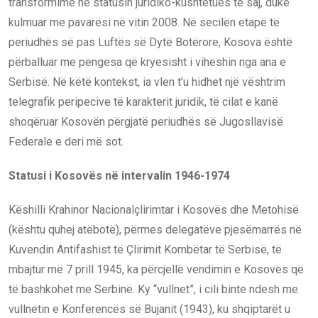
transformime në statusin juridiko-kushtetues të saj, duke
kulmuar me pavarësi në vitin 2008. Në secilën etapë të
periudhës së pas Luftës së Dytë Botërore, Kosova është
përballuar me pengesa që kryesisht i viheshin nga ana e
Serbisë. Në këtë kontekst, ia vlen t’u hidhet një vështrim
telegrafik peripecive të karakterit juridik, të cilat e kanë
shoqëruar Kosovën përgjatë periudhës së Jugosllavisë
Federale e deri më sot.
Statusi i Kosovës në intervalin 1946-1974
Këshilli Krahinor Nacionalçlirimtar i Kosovës dhe Metohisë
(kështu quhej atëbotë), përmes delegatëve pjesëmarrës në
Kuvendin Antifashist të Çlirimit Kombëtar të Serbisë, të
mbajtur më 7 prill 1945, ka përcjellë vendimin e Kosovës që
të bashkohet me Serbinë. Ky “vullnet”, i cili binte ndesh me
vullnetin e Konferencës së Bujanit (1943), ku shqiptarët u