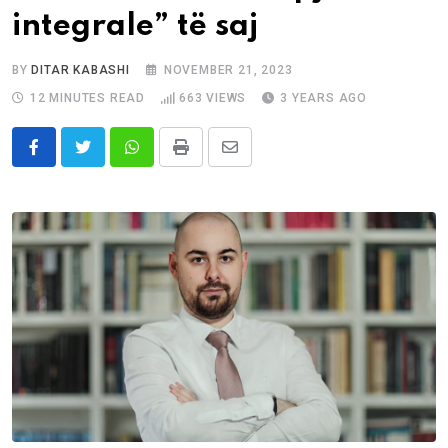
integrale” të saj
BY
DITAR KABASHI
NOVEMBER 21, 2023
12 MINUTES READ
663
VIEWS
3 YEARS AGO
Whatsapp
Print
Share
via
Email