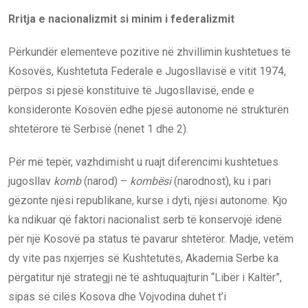
Rritja e nacionalizmit si minim i federalizmit
Përkundër elementeve pozitive në zhvillimin kushtetues të
Kosovës, Kushtetuta Federale e Jugosllavisë e vitit 1974,
përpos si pjesë konstituive të Jugosllavisë, ende e
konsideronte Kosovën edhe pjesë autonome në strukturën
shtetërore të Serbisë (nenet 1 dhe 2).
Për më tepër, vazhdimisht u ruajt diferencimi kushtetues
jugosllav
komb
(narod) –
kombësi
(narodnost), ku i pari
gëzonte njësi republikane, kurse i dyti, njësi autonome. Kjo
ka ndikuar që faktori nacionalist serb të konservojë idenë
për një Kosovë pa status të pavarur shtetëror. Madje, vetëm
dy vite pas nxjerrjes së Kushtetutës, Akademia Serbe ka
përgatitur një strategji në të ashtuquajturin “Libër i Kaltër”,
sipas së cilës Kosova dhe Vojvodina duhet t’i