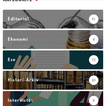
Editorial
41
Ekonomi
8
Ese
23
Histori-Arkiv
40
Intervistë
8