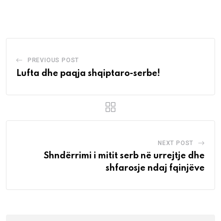
via
Email
PREVIOUS POST
Lufta dhe paqja shqiptaro-serbe!
NEXT POST
Shndërrimi i mitit serb në urrejtje dhe
shfarosje ndaj fqinjëve