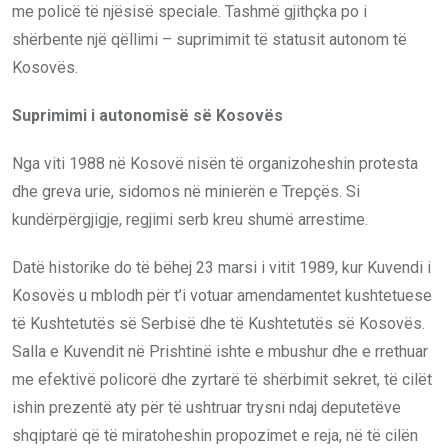
me policë të njësisë speciale. Tashmë gjithçka po i
shërbente një qëllimi – suprimimit të statusit autonom të
Kosovës.
Suprimimi i autonomisë së Kosovës
Nga viti 1988 në Kosovë nisën të organizoheshin protesta
dhe greva urie, sidomos në minierën e Trepçës. Si
kundërpërgjigje, regjimi serb kreu shumë arrestime.
Datë historike do të bëhej 23 marsi i vitit 1989, kur Kuvendi i
Kosovës u mblodh për t’i votuar amendamentet kushtetuese
të Kushtetutës së Serbisë dhe të Kushtetutës së Kosovës.
Salla e Kuvendit në Prishtinë ishte e mbushur dhe e rrethuar
me efektivë policorë dhe zyrtarë të shërbimit sekret, të cilët
ishin prezentë aty për të ushtruar trysni ndaj deputetëve
shqiptarë që të miratoheshin propozimet e reja, në të cilën