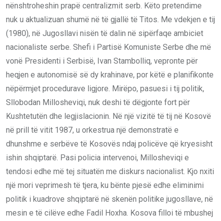
nënshtroheshin prapë centralizmit serb. Këto pretendime
nuk u aktualizuan shumë në të gjallë të Titos. Me vdekjen e tij
(1980), në Jugosllavi nisën të dalin në sipërfaqe ambiciet
nacionaliste serbe. Shefi i Partisë Komuniste Serbe dhe më
vonë Presidenti i Serbisë, Ivan Stambolliq, vepronte për
heqjen e autonomisë së dy krahinave, por këtë e planifikonte
nëpërmjet procedurave ligjore. Mirëpo, pasuesi i tij politik,
Sllobodan Millosheviqi, nuk deshi të dëgjonte fort për
Kushtetutën dhe legjislacionin. Në një vizitë të tij në Kosovë
në prill të vitit 1987, u orkestrua një demonstratë e
dhunshme e serbëve të Kosovës ndaj policëve që kryesisht
ishin shqiptarë. Pasi policia intervenoi, Millosheviqi e
tendosi edhe më tej situatën me diskurs nacionalist. Kjo nxiti
një mori veprimesh të tjera, ku bënte pjesë edhe eliminimi
politik i kuadrove shqiptarë në skenën politike jugosllave, në
mesin e të cilëve edhe Fadil Hoxha. Kosova filloi të mbushej