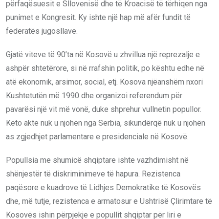
përfaqësuesit e Sllovenisë dhe të Kroacisë të tërhiqen nga
punimet e Kongresit. Ky ishte një hap më afër fundit të
federatës jugosllave.
Gjatë viteve të 90’ta në Kosovë u zhvillua një reprezalje e
ashpër shtetërore, si në rrafshin politik, po kështu edhe në
atë ekonomik, arsimor, social, etj. Kosova njëanshëm nxori
Kushtetutën më 1990 dhe organizoi referendum për
pavarësi një vit më vonë, duke shprehur vullnetin popullor.
Këto akte nuk u njohën nga Serbia, sikundërqë nuk u njohën
as zgjedhjet parlamentare e presidenciale në Kosovë.
Popullsia me shumicë shqiptare ishte vazhdimisht në
shënjestër të diskriminimeve të hapura. Rezistenca
paqësore e kuadrove të Lidhjes Demokratike të Kosovës
dhe, më tutje, rezistenca e armatosur e Ushtrisë Çlirimtare të
Kosovës ishin përpjekje e popullit shqiptar për liri e