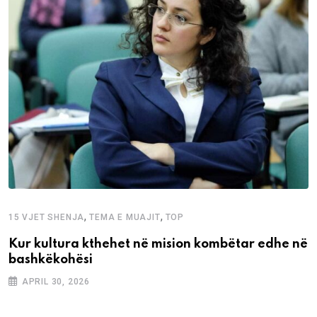
,
,
15 VJET SHENJA
TEMA E MUAJIT
TOP
Kur kultura kthehet në mision kombëtar edhe në
bashkëkohësi
APRIL 30, 2026