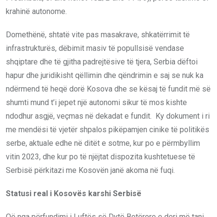
krahinë autonome.
Domethënë, shtatë vite pas masakrave, shkatërrimit të
infrastrukturës, dëbimit masiv të popullsisë vendase
shqiptare dhe të gjitha padrejtësive të tjera, Serbia dëftoi
hapur dhe juridikisht qëllimin dhe qëndrimin e saj se nuk ka
ndërmend të heqë dorë Kosova dhe se kësaj të fundit më së
shumti mund t’i jepet një autonomi sikur të mos kishte
ndodhur asgjë, veçmas në dekadat e fundit. Ky dokument i ri
me mendësi të vjetër shpalos pikëpamjen cinike të politikës
serbe, aktuale edhe në ditët e sotme, kur po e përmbyllim
vitin 2023, dhe kur po të njëjtat dispozita kushtetuese të
Serbisë përkitazi me Kosovën janë akoma në fuqi.
Statusi real i Kosovës karshi Serbisë
Që nga përfundimi i Luftës së Dytë Botërore e deri më tani,