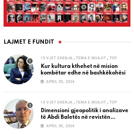
LAJMET E FUNDIT
,
,
15 VJET SHENJA
TEMA E MUAJIT
TOP
Kur kultura kthehet në mision
kombëtar edhe në bashkëkohësi
APRIL 30, 2026
,
,
15 VJET SHENJA
TEMA E MUAJIT
TOP
Dimensioni gjeopolitik i analizave
të Abdi Baletës në revistën
“Shenja”
APRIL 30, 2026