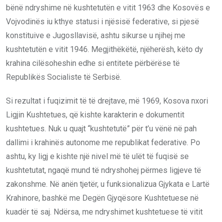
bënë ndryshime në kushtetutën e vitit 1963 dhe Kosovës e
Vojvodinës iu kthye statusi i njësisë federative, si pjesë
konstituive e Jugosllavisë, ashtu sikurse u njihej me
kushtetutën e vitit 1946. Megjithëkëtë, njëherësh, këto dy
krahina cilësoheshin edhe si entitete përbërëse të
Republikës Socialiste të Serbisë.
Si rezultat i fuqizimit të të drejtave, më 1969, Kosova nxori
Ligjin Kushtetues, që kishte karakterin e dokumentit
kushtetues. Nuk u quajt “kushtetutë” për t’u vënë në pah
dallimi i krahinës autonome me republikat federative. Po
ashtu, ky ligj e kishte një nivel më të ulët të fuqisë se
kushtetutat, ngaqë mund të ndryshohej përmes ligjeve të
zakonshme. Në anën tjetër, u funksionalizua Gjykata e Lartë
Krahinore, bashkë me Degën Gjyqësore Kushtetuese në
kuadër të saj. Ndërsa, me ndryshimet kushtetuese të vitit