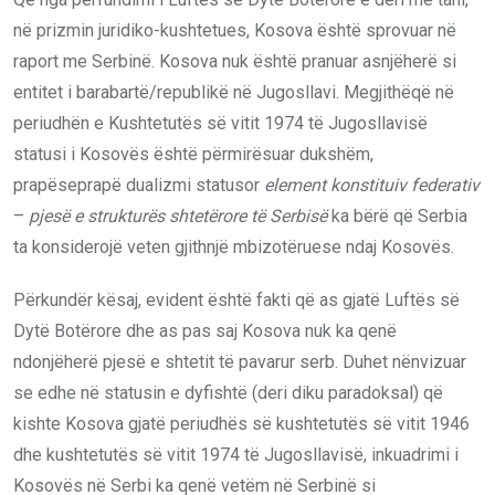
në prizmin juridiko-kushtetues, Kosova është sprovuar në
raport me Serbinë. Kosova nuk është pranuar asnjëherë si
entitet i barabartë/republikë në Jugosllavi. Megjithëqë në
periudhën e Kushtetutës së vitit 1974 të Jugosllavisë
statusi i Kosovës është përmirësuar dukshëm,
prapëseprapë dualizmi statusor
element konstituiv federativ
–
pjesë e strukturës shtetërore të Serbisë
ka bërë që Serbia
ta konsiderojë veten gjithnjë mbizotëruese ndaj Kosovës.
Përkundër kësaj, evident është fakti që as gjatë Luftës së
Dytë Botërore dhe as pas saj Kosova nuk ka qenë
ndonjëherë pjesë e shtetit të pavarur serb. Duhet nënvizuar
se edhe në statusin e dyfishtë (deri diku paradoksal) që
kishte Kosova gjatë periudhës së kushtetutës së vitit 1946
dhe kushtetutës së vitit 1974 të Jugosllavisë, inkuadrimi i
Kosovës në Serbi ka qenë vetëm në Serbinë si