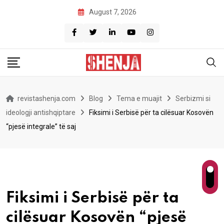
Skip
August 7, 2026
to
content
revistashenja.com
Blog
Tema e muajit
Serbizmi si
ideologji antishqiptare
Fiksimi i Serbisë për ta cilësuar Kosovën
“pjesë integrale” të saj
Fiksimi i Serbisë për ta
cilësuar Kosovën “pjesë