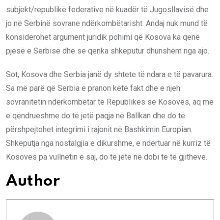
subjekt/republikë federative në kuadër të Jugosllavisë dhe
jo në Serbinë sovrane ndërkombëtarisht. Andaj nuk mund të
konsiderohet argument juridik pohimi që Kosova ka qenë
pjesë e Serbisë dhe se qenka shkëputur dhunshëm nga ajo.
Sot, Kosova dhe Serbia janë dy shtete të ndara e të pavarura.
Sa më parë që Serbia e pranon këtë fakt dhe e njeh
sovranitetin ndërkombëtar të Republikës së Kosovës, aq më
e qëndrueshme do të jetë paqja në Ballkan dhe do të
përshpejtohet integrimi i rajonit në Bashkimin Europian.
Shkëputja nga nostalgjia e dikurshme, e ndërtuar në kurriz të
Kosovës pa vullnetin e saj, do të jetë në dobi të të gjithëve.
Author