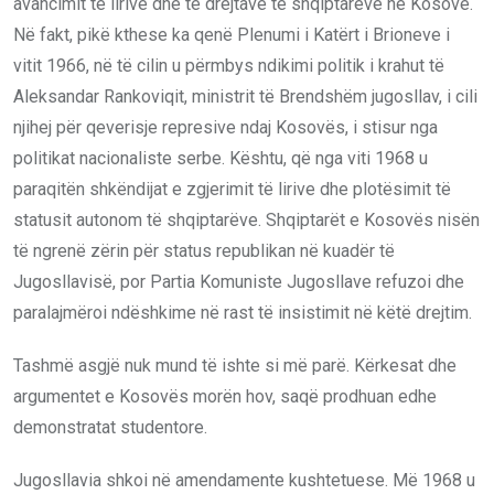
avancimit të lirive dhe të drejtave të shqiptarëve në Kosovë.
Në fakt, pikë kthese ka qenë Plenumi i Katërt i Brioneve i
vitit 1966, në të cilin u përmbys ndikimi politik i krahut të
Aleksandar Rankoviqit, ministrit të Brendshëm jugosllav, i cili
njihej për qeverisje represive ndaj Kosovës, i stisur nga
politikat nacionaliste serbe. Kështu, që nga viti 1968 u
paraqitën shkëndijat e zgjerimit të lirive dhe plotësimit të
statusit autonom të shqiptarëve. Shqiptarët e Kosovës nisën
të ngrenë zërin për status republikan në kuadër të
Jugosllavisë, por Partia Komuniste Jugosllave refuzoi dhe
paralajmëroi ndëshkime në rast të insistimit në këtë drejtim.
Tashmë asgjë nuk mund të ishte si më parë. Kërkesat dhe
argumentet e Kosovës morën hov, saqë prodhuan edhe
demonstratat studentore.
Jugosllavia shkoi në amendamente kushtetuese. Më 1968 u