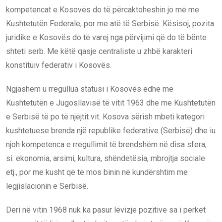
kompetencat e Kosovës do të përcaktoheshin jo më me
Kushtetutën Federale, por me atë të Serbisë. Kësisoj, pozita
juridike e Kosovës do të varej nga përvijimi që do të bënte
shteti serb. Me këtë qasje centraliste u zhbë karakteri
konstituiv federativ i Kosovës.
Ngjashëm u rregullua statusi i Kosovës edhe me
Kushtetutën e Jugosllavisë të vitit 1963 dhe me Kushtetutën
e Serbisë të po të njëjtit vit. Kosova sërish mbeti kategori
kushtetuese brenda një republike federative (Serbisë) dhe iu
njoh kompetenca e rregullimit të brendshëm në disa sfera,
si: ekonomia, arsimi, kultura, shëndetësia, mbrojtja sociale
etj., por me kusht që të mos binin në kundërshtim me
legjislacionin e Serbisë.
Deri në vitin 1968 nuk ka pasur lëvizje pozitive sa i përket