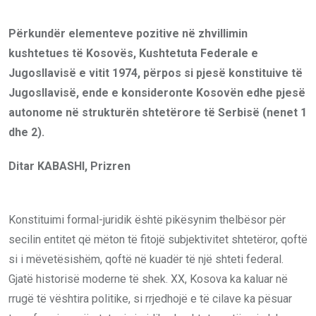
Përkundër elementeve pozitive në zhvillimin
kushtetues të Kosovës, Kushtetuta Federale e
Jugosllavisë e vitit 1974, përpos si pjesë konstituive të
Jugosllavisë, ende e konsideronte Kosovën edhe pjesë
autonome në strukturën shtetërore të Serbisë (nenet 1
dhe 2).
Ditar KABASHI, Prizren
Konstituimi formal-juridik është pikësynim thelbësor për
secilin entitet që mëton të fitojë subjektivitet shtetëror, qoftë
si i mëvetësishëm, qoftë në kuadër të një shteti federal.
Gjatë historisë moderne të shek. XX, Kosova ka kaluar në
rrugë të vështira politike, si rrjedhojë e të cilave ka pësuar