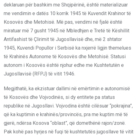
deklaruan për bashkim me Shqipërinë, është materializuar
me vendimin e datës 10 korrik 1945 të Kuvendit Krahinor të
Kosovës dhe Metohisë. Më pas, vendimi në fjalë është
miratuar më 7 gusht 1945 në Mbledhjen e Tretë të Këshillit
Antifashist të Çlirimit të Jugosllavisë dhe, më 2 shtator
1945, Kuvendi Popullor i Serbisë ka nxjerrë ligjin themelues
të Krahinës Autonome të Kosovës dhe Metohisë. Statusi
autonom i Kosovës është njohur edhe me Kushtetutën e
Jugosllavisë (RFPJ) të vitit 1946.
Megjithatë, ka ekzistuar dallimi në emërtimin e autonomisë
të Kosovës dhe Vojvodinës, si dy entitete pa status
republike në Jugosllavi. Vojvodina është cilësuar “pokrajina”,
që ka kuptimin e krahinës/provincës, pra me kuptim më të
gjerë, ndërsa Kosova “oblast”, që domethënë rajon/zonë.
Pak kohë pas hyrjes në fuqi të kushtetutës jugosllave të vitit