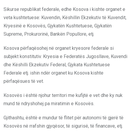
Sikurse republikat federale, edhe Kosova i kishte organet e
veta kushtetuese: Kuvendin, Këshillin Ekzekutiv të Kuvendit,
Kryesinë e Kosovës, Gjykatën Kushtetuese, Gjykatën
Supreme, Prokurorinë, Bankën Popullore, etj.
Kosova përfaqësohej në organet kryesore federale si
subjekt konstitutiv. Kryesia e Federatës Jugosllave, Kuvendi
dhe Këshilli Ekzekutiv Federal, Gjykata Kushtetuese
Federale etj. ishin ndër organet ku Kosova kishte
përfaqësues të vet.
Kosovës i është njohur territori me kufijtë e vet dhe ky nuk
mund të ndryshohej pa miratimin e Kosovës.
Gjithashtu, është e mundur të flitet për autonomi të gjerë të
Kosovës në rrafshin gjyqësor, të sigurisë, të financave, etj.