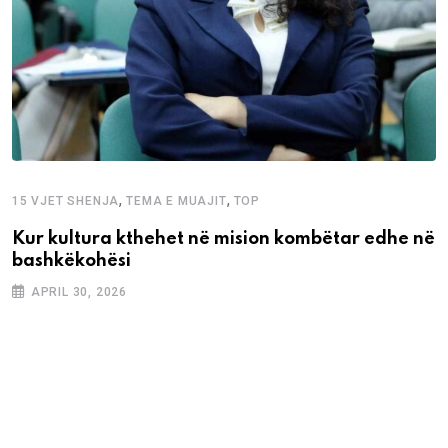
,
,
15 VJET SHENJA
TEMA E MUAJIT
TOP
Kur kultura kthehet në mision kombëtar edhe në
bashkëkohësi
APRIL 30, 2026