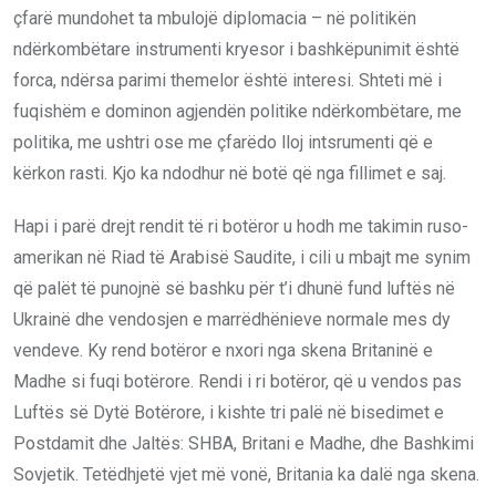
çfarë mundohet ta mbulojë diplomacia – në politikën
ndërkombëtare instrumenti kryesor i bashkëpunimit është
forca, ndërsa parimi themelor është interesi. Shteti më i
fuqishëm e dominon agjendën politike ndërkombëtare, me
politika, me ushtri ose me çfarëdo lloj intsrumenti që e
kërkon rasti. Kjo ka ndodhur në botë që nga fillimet e saj.
Hapi i parë drejt rendit të ri botëror u hodh me takimin ruso-
amerikan në Riad të Arabisë Saudite, i cili u mbajt me synim
që palët të punojnë së bashku për t’i dhunë fund luftës në
Ukrainë dhe vendosjen e marrëdhënieve normale mes dy
vendeve. Ky rend botëror e nxori nga skena Britaninë e
Madhe si fuqi botërore. Rendi i ri botëror, që u vendos pas
Luftës së Dytë Botërore, i kishte tri palë në bisedimet e
Postdamit dhe Jaltës: SHBA, Britani e Madhe, dhe Bashkimi
Sovjetik. Tetëdhjetë vjet më vonë, Britania ka dalë nga skena.