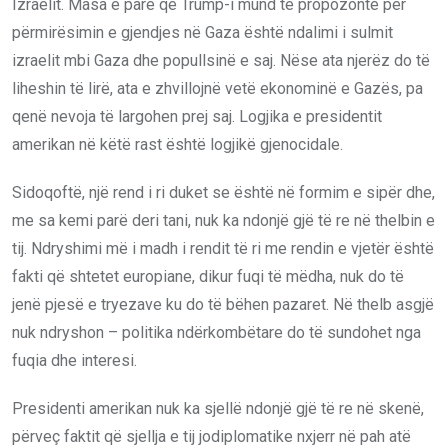
Izraelit. Masa e parë që Trump-i mund të propozonte për
përmirësimin e gjendjes në Gaza është ndalimi i sulmit
izraelit mbi Gaza dhe popullsinë e saj. Nëse ata njerëz do të
liheshin të lirë, ata e zhvillojnë vetë ekonominë e Gazës, pa
qenë nevoja të largohen prej saj. Logjika e presidentit
amerikan në këtë rast është logjikë gjenocidale.
Sidoqoftë, një rend i ri duket se është në formim e sipër dhe,
me sa kemi parë deri tani, nuk ka ndonjë gjë të re në thelbin e
tij. Ndryshimi më i madh i rendit të ri me rendin e vjetër është
fakti që shtetet europiane, dikur fuqi të mëdha, nuk do të
jenë pjesë e tryezave ku do të bëhen pazaret. Në thelb asgjë
nuk ndryshon – politika ndërkombëtare do të sundohet nga
fuqia dhe interesi.
Presidenti amerikan nuk ka sjellë ndonjë gjë të re në skenë,
përveç faktit që sjellja e tij jodiplomatike nxjerr në pah atë