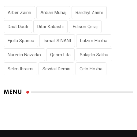
Arbër Zaimi
Ardian Muhaj
Bardhyl Zaimi
Daut Dauti
Ditar Kabashi
Edison Çeraj
Fjolla Spanca
Ismail SINANI
Lulzim Hoxha
Nuredin Nazarko
Qerim Lita
Salajdin Salihu
Selim Ibraimi
Sevdail Demiri
Çelo Hoxha
MENU