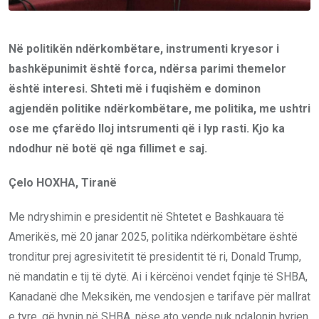
Në politikën ndërkombëtare, instrumenti kryesor i
bashkëpunimit është forca, ndërsa parimi themelor
është interesi. Shteti më i fuqishëm e dominon
agjendën politike ndërkombëtare, me politika, me ushtri
ose me çfarëdo lloj intsrumenti që i lyp rasti. Kjo ka
ndodhur në botë që nga fillimet e saj.
Çelo HOXHA, Tiranë
Me ndryshimin e presidentit në Shtetet e Bashkauara të
Amerikës, më 20 janar 2025, politika ndërkombëtare është
tronditur prej agresivitetit të presidentit të ri, Donald Trump,
në mandatin e tij të dytë. Ai i kërcënoi vendet fqinje të SHBA,
Kanadanë dhe Meksikën, me vendosjen e tarifave për mallrat
e tyre, që hynin në SHBA, nëse ato vende nuk ndalonin hyrjen