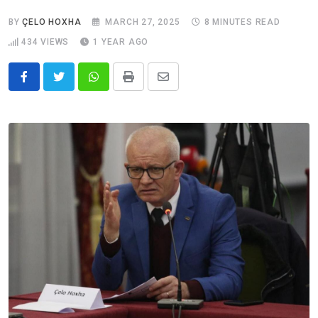
BY
ÇELO HOXHA
MARCH 27, 2025
8 MINUTES READ
434
VIEWS
1 YEAR AGO
Whatsapp
Print
Share
via
Email