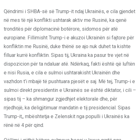
Qëndrimi i SHBA-së së Trump-it ndaj Ukrainës, e cila gjendet
në mes të një konflikti ushtarak aktiv me Rusinë, ka qenë
tronditës për diplomacinë botërore, sidomos për atë
europiane. Fillimisht Trump-i e akuzoi Ukrainën si fajtore për
konfliktin me Rusinë, duke thënë se ajo nuk duhet ta kishte
filluar kurrë konfliktin. Sipas tij, Ukraina ka pasur tre vjet në
dispozicion për ta ndaluar atë. Ndërkaq, fakti është që luftën
e nisi Rusia, e cila e sulmoi ushtarakisht Ukrainën dhe
vazhdon t’i mbajë të pushtuara pjesët e saj. Më tej, Trump-i e
sulmoi direkt presidentin e Ukrainës se është diktator, i cili –
sipas tij – ka shmangur zgjedhjet elektorale dhe, për
rrjedhojë, ka deligjitimuar mandatin e tij presidencial. Sipas
Trump-it,, mbështetja e Zelenskit nga populli i Ukrainës ka
rënë në 4 për qind.