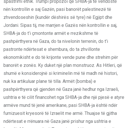
spastrimi etnik. Trumpi propozoi që SHBA-ja të vendoste
nën kontrollin e saj Gazën, pasi banorët palestinezë të
zhvendoseshin (kundër dëshirës së tyre) në Egjipt dhe
Jordani. Sipas tij, me marrjen e Gazës nën kontrollin e saj,
SHBA-ja do t’i çmontonte armët e rrezikshme të
pashpërthyera në Gaza, do ta nivelonin terrenin, do t’i
pastronte ndërtesat e shembura, do ta zhvillonte
ekonomikisht e do të krijonte vende pune dhe strehim për
banorët e zonës. Ky duket një plan monstruoz. As Hitleri, që
shumë e konsiderojnë si kriminelin më të madh në histori,
nuk ka artikuluar plane të tilla. Armët (bomba) e
pashpërthyera që gjenden në Gaza janë hedhur nga Izraeli,
ushtria e të cilit financohet nga SHBA-ja dhe një pjesë e atyre
armëve mund të jenë amerikane, pasi SHBA-ja është ndër
furnizuesit kryesorë të Izraelit me armë. Thuajse të gjitha
ndërtesat e rrënuara në Gaza janë prishur nga ushtria e