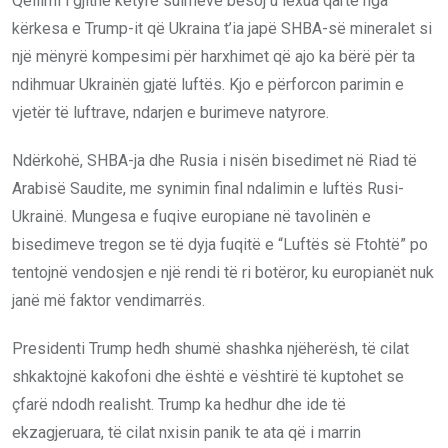
Qëllimi i gjithë këtyre sulmeve besoj u lexua qartë nga
kërkesa e Trump-it që Ukraina t’ia japë SHBA-së mineralet si
një mënyrë kompesimi për harxhimet që ajo ka bërë për ta
ndihmuar Ukrainën gjatë luftës. Kjo e përforcon parimin e
vjetër të luftrave, ndarjen e burimeve natyrore.
Ndërkohë, SHBA-ja dhe Rusia i nisën bisedimet në Riad të
Arabisë Saudite, me synimin final ndalimin e luftës Rusi-
Ukrainë. Mungesa e fuqive europiane në tavolinën e
bisedimeve tregon se të dyja fuqitë e “Luftës së Ftohtë” po
tentojnë vendosjen e një rendi të ri botëror, ku europianët nuk
janë më faktor vendimarrës.
Presidenti Trump hedh shumë shashka njëherësh, të cilat
shkaktojnë kakofoni dhe është e vështirë të kuptohet se
çfarë ndodh realisht. Trump ka hedhur dhe ide të
ekzagjeruara, të cilat nxisin panik te ata që i marrin