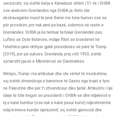
seriozisht, siç është bërja e Kanadasë shteti i 51-të i SHBA
ose aneksimi Grenlandës nga SHBA-ja. Këto ide
ekstravagante mund të jenë thënë me tone humori ose sa
për provokim, por nuk janë pa bazë, sidomos në rastin e
Grenlandës. SHBA-ja ka tentuar ta blejë Grenlandën pas
Luftës së Dytë Botërore, mdaje flitet se bisedimet në
fshehtësi janë rikthyer gjatë presidenës së parë të Trump
(2019), por pa sukses. Grenlanda, prej vitit 1953, është
zyrtarisht pjesë e Mbretërisë së Danimarkës.
Mirëpo, Trump-i ka artikuluar dhe ide vërtet të rrezikshme,
siç është zhvendosja e banorëve të Gazës nga trojet e tyre
në Palestinë dhe për t’i zhvendosur diku tjetër. Artikulimi i një
ideje të tillë tregon se presidenti i SHBA-së dhe ndjekësit e
tij e kanë humbur (ose nuk e kanë pasur kurrë) ndjeshmërinë
ndaj krimeve kundër njerëzimit, siç është gjenocidi dhe