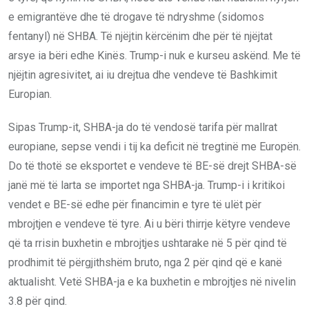
e emigrantëve dhe të drogave të ndryshme (sidomos
fentanyl) në SHBA. Të njëjtin kërcënim dhe për të njëjtat
arsye ia bëri edhe Kinës. Trump-i nuk e kurseu askënd. Me të
njëjtin agresivitet, ai iu drejtua dhe vendeve të Bashkimit
Europian.
Sipas Trump-it, SHBA-ja do të vendosë tarifa për mallrat
europiane, sepse vendi i tij ka deficit në tregtinë me Europën.
Do të thotë se eksportet e vendeve të BE-së drejt SHBA-së
janë më të larta se importet nga SHBA-ja. Trump-i i kritikoi
vendet e BE-së edhe për financimin e tyre të ulët për
mbrojtjen e vendeve të tyre. Ai u bëri thirrje këtyre vendeve
që ta rrisin buxhetin e mbrojtjes ushtarake në 5 për qind të
prodhimit të përgjithshëm bruto, nga 2 për qind që e kanë
aktualisht. Vetë SHBA-ja e ka buxhetin e mbrojtjes në nivelin
3.8 për qind.