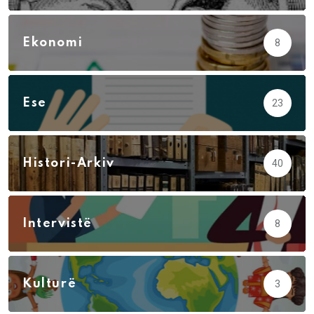
Ekonomi
8
Ese
23
Histori-Arkiv
40
Intervistë
8
Kulturë
3