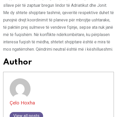
sllave për të zaptuar bregun lindor të Adriatikut dhe Jonit.
Me dy shtete shqiptare tashmë, qeveritë respektive duhet të
punojnë drejt koordinimit të planeve për mbrojtje ushtarake,
të paktën prej sulmeve të vendeve fqinje, sepse ata nuk janë
më të fuqishëm. Në konflikte ndërkombëtare, ku përplasen
interesa fuqish të mëdha, shtetet shqiptare është e mira të
mos ngatërrohen. Qëndrimi neutral është më i këshillueshmi.
Author
Çelo Hoxha
View all posts