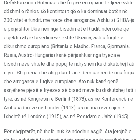
Defaktorizimi i Britanisë dhe fuqive europiane të tjera është
dëshmi e rënies së kontintetit që e ka dominuar botën në
200 vitet e fundit, me forcë dhe arrogancë. Ashtu si SHBA-ja
e përjashtoi Ukrainën nga bisedimet e Riadit, ndërkohë që
objekti i atyre bisedimeve është Ukraina, ashtu fuqitë e
dikurshme europiane (Britania e Madhe, Franca, Gjermania,
Rusia, Austro-Hungaria) kanë përjashtuar nga tryeza e
bisedimeve shtete dhe popuj të ndryshëm ku diskutohej fati
i tyre. Shqipëria dhe shqiptarët janë dëmtuar rëndë nga fuqia
dhe arroganca e fuqive europiane. Ato nuk kanë qenë
asnjëherë pjesë e tryezës së bisedimeve ku diskutohej fati i
tyre, as në Kongresin e Berlinit (1878), as në Konferencën e
Ambasadorëve në Londër (1913), as në marrëveshjen e
fshehtë të Londrës (1915), as në Postdam e Jaltë (1945).
Për shqiptarët, në thelb, nuk ka ndodhur asgjë. Ata jetojnë e