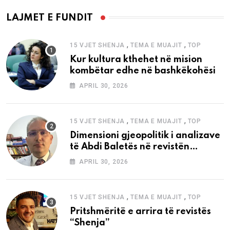
LAJMET E FUNDIT
,
,
15 VJET SHENJA
TEMA E MUAJIT
TOP
Kur kultura kthehet në mision
kombëtar edhe në bashkëkohësi
APRIL 30, 2026
,
,
15 VJET SHENJA
TEMA E MUAJIT
TOP
Dimensioni gjeopolitik i analizave
të Abdi Baletës në revistën
“Shenja”
APRIL 30, 2026
,
,
15 VJET SHENJA
TEMA E MUAJIT
TOP
Pritshmëritë e arrira të revistës
“Shenja”