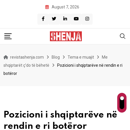
Skip
August 7, 2026
to
content
revistashenja.com
Blog
Tema e muajit
Me
shqiptarët ç’do të bëhetë
Pozicioni i shqiptarëve në rendin e ri
botëror
Pozicioni i shqiptarëve në
rendin e ri botëror