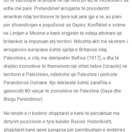
do të vazhdojnë të jetojnë në një rend po aq të rrezikshëm sa
edhe më parë. Pretendimet arrogante të presidentit
amerikan ndaj territoreve të tjera nuk janë gjë e re, as plani
për zhvendosjen e popullsisë së Gazës. Konfliktet e sotme
në Lindjen e Mesme e kanë origjinën te ndarja arbitrare që
britanikët ia imponuan atij territori. Ndoshta akti më ekstrem i
arrogancës europiane është sjellja e Britanisë ndaj
Palestinës, e cila, me deklaratën Balfour (1917), u dha të
drejtën zionistëve të themelonin një shtet hebre (Izraelin) në
territorin e Palestinës, ndërkohë që Palestina i përkiste
Perandorisë Osmane. Kjo deklaratë është zanafilla e
gjenocidit 80-vjeçar të zionistëve në Palestinë (Gaza dhe
Bregu Perëndimor).
Në rendin e ri botëror shqiptarët e kanë të përcaktuar me
detyrim pozicionin e tyre kundër Rusisë. Historikisht,
shqiptarët kanë qenë pengesa për përmbushjen e ëndërrës