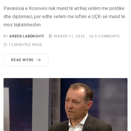
Pavarësia e Kosovës nuk mund të arrihej vetëm me politikë
dhe diplomaci, por edhe vetëm me luftën e UÇK-së mund të
mos tejkaloheshin
BY
ARBEN LABËNISHTI
MARCH 11, 2026
0
COMMENTS
12 MINUTES READ
READ MORE