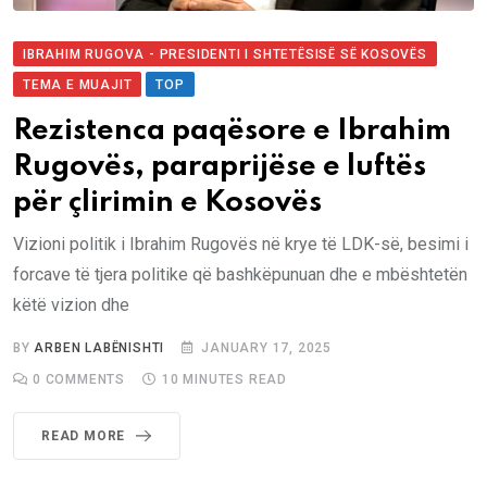
IBRAHIM RUGOVA - PRESIDENTI I SHTETËSISË SË KOSOVËS
TEMA E MUAJIT
TOP
Rezistenca paqësore e Ibrahim
Rugovës, paraprijëse e luftës
për çlirimin e Kosovës
Vizioni politik i Ibrahim Rugovës në krye të LDK-së, besimi i
forcave të tjera politike që bashkëpunuan dhe e mbështetën
këtë vizion dhe
BY
ARBEN LABËNISHTI
JANUARY 17, 2025
0
COMMENTS
10 MINUTES READ
READ MORE