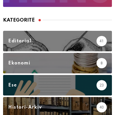
KATEGORITË
Editorial
41
Ekonomi
8
Ese
23
Histori-Arkiv
40