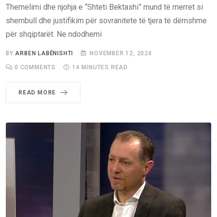
Themelimi dhe njohja e “Shteti Bektashi” mund të merret si
shembull dhe justifikim për sovranitete të tjera të dëmshme
për shqiptarët. Ne ndodhemi
BY
ARBEN LABËNISHTI
NOVEMBER 12, 2024
0
COMMENTS
14 MINUTES READ
READ MORE