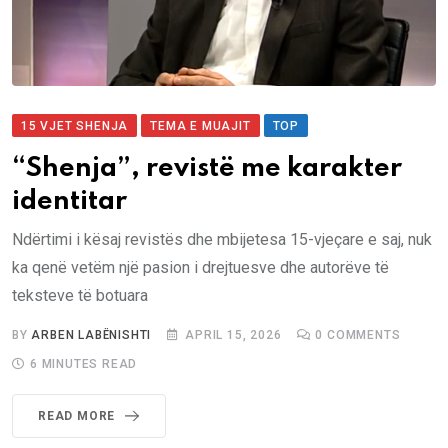
15 VJET SHENJA
TEMA E MUAJIT
TOP
“Shenja”, revistë me karakter
identitar
Ndërtimi i kësaj revistës dhe mbijetesa 15-vjeçare e saj, nuk
ka qenë vetëm një pasion i drejtuesve dhe autorëve të
teksteve të botuara
BY
ARBEN LABËNISHTI
APRIL 15, 2026
0
COMMENTS
6 MINUTES READ
READ MORE