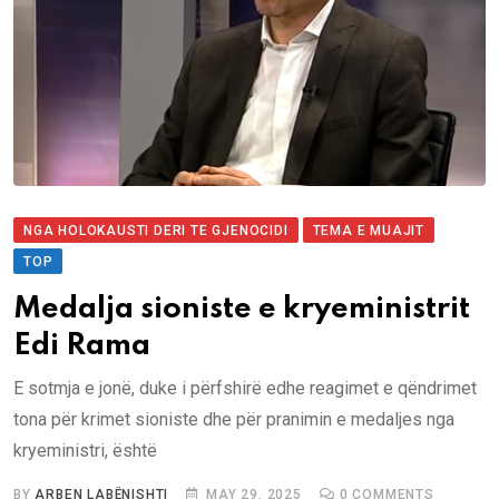
NGA HOLOKAUSTI DERI TE GJENOCIDI
TEMA E MUAJIT
TOP
Medalja sioniste e kryeministrit
Edi Rama
E sotmja e jonë, duke i përfshirë edhe reagimet e qëndrimet
tona për krimet sioniste dhe për pranimin e medaljes nga
kryeministri, është
BY
ARBEN LABËNISHTI
MAY 29, 2025
0
COMMENTS