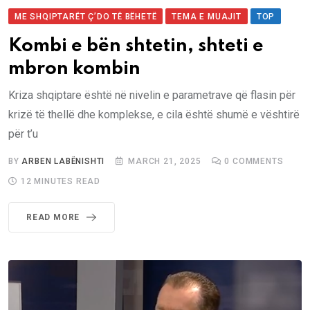
ME SHQIPTARËT Ç’DO TË BËHETË
TEMA E MUAJIT
TOP
Kombi e bën shtetin, shteti e
mbron kombin
Kriza shqiptare është në nivelin e parametrave që flasin për
krizë të thellë dhe komplekse, e cila është shumë e vështirë
për t’u
BY
ARBEN LABËNISHTI
MARCH 21, 2025
0
COMMENTS
12 MINUTES READ
READ MORE