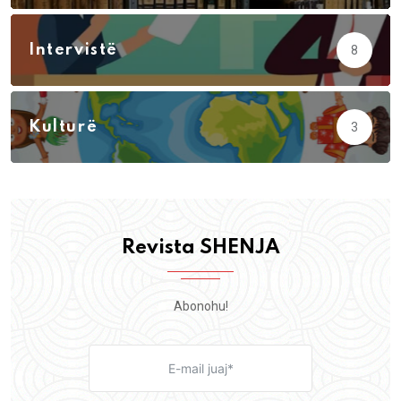
Intervistë
8
Kulturë
3
Revista SHENJA
Abonohu!