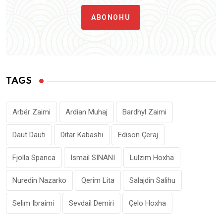
ABONOHU
TAGS
Arbër Zaimi
Ardian Muhaj
Bardhyl Zaimi
Daut Dauti
Ditar Kabashi
Edison Çeraj
Fjolla Spanca
Ismail SINANI
Lulzim Hoxha
Nuredin Nazarko
Qerim Lita
Salajdin Salihu
Selim Ibraimi
Sevdail Demiri
Çelo Hoxha