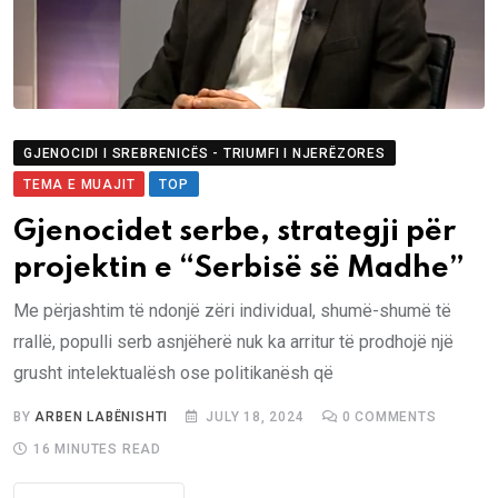
GJENOCIDI I SREBRENICËS - TRIUMFI I NJERËZORES
TEMA E MUAJIT
TOP
Gjenocidet serbe, strategji për
projektin e “Serbisë së Madhe”
Me përjashtim të ndonjë zëri individual, shumë-shumë të
rrallë, populli serb asnjëherë nuk ka arritur të prodhojë një
grusht intelektualësh ose politikanësh që
BY
ARBEN LABËNISHTI
JULY 18, 2024
0
COMMENTS
16 MINUTES READ