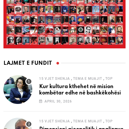
LAJMET E FUNDIT
,
,
15 VJET SHENJA
TEMA E MUAJIT
TOP
Kur kultura kthehet në mision
kombëtar edhe në bashkëkohësi
APRIL 30, 2026
,
,
15 VJET SHENJA
TEMA E MUAJIT
TOP