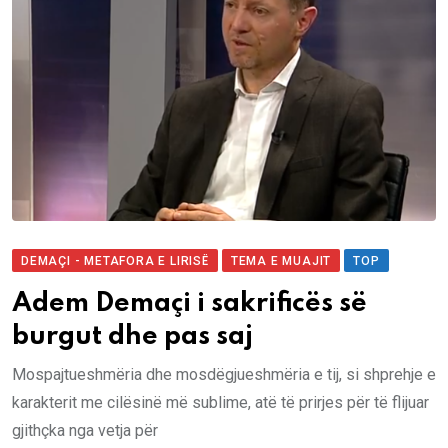
DEMAÇI - METAFORA E LIRISË
TEMA E MUAJIT
TOP
Adem Demaçi i sakrificës së
burgut dhe pas saj
Mospajtueshmëria dhe mosdëgjueshmëria e tij, si shprehje e
karakterit me cilësinë më sublime, atë të prirjes për të flijuar
gjithçka nga vetja për