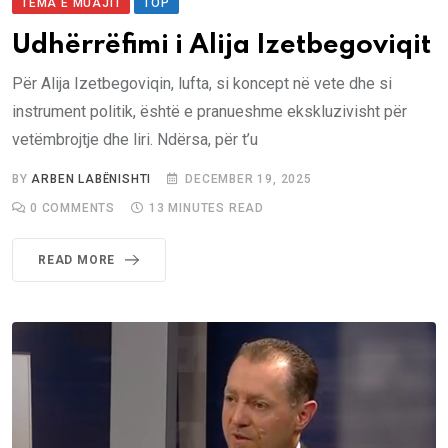
TEMA E MUAJIT
TOP
Udhërrëfimi i Alija Izetbegoviqit
Për Alija Izetbegoviqin, lufta, si koncept në vete dhe si
instrument politik, është e pranueshme ekskluzivisht për
vetëmbrojtje dhe liri. Ndërsa, për t’u
BY
ARBEN LABËNISHTI
DECEMBER 19, 2025
0
COMMENTS
13 MINUTES READ
READ MORE