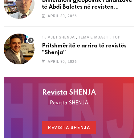
Dimensioni gjeopolitik i analizave
të Abdi Baletës në revistën
“Shenja”
APRIL 30, 2026
,
,
15 VJET SHENJA
TEMA E MUAJIT
TOP
Pritshmëritë e arrira të revistës
“Shenja”
APRIL 30, 2026
Revista SHENJA
Revista SHENJA
REVISTA SHENJA