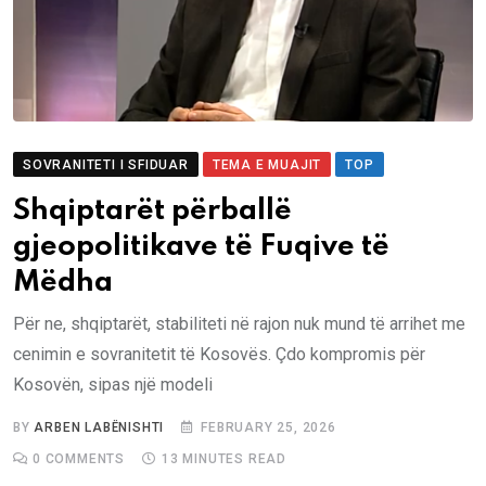
SOVRANITETI I SFIDUAR
TEMA E MUAJIT
TOP
Shqiptarët përballë
gjeopolitikave të Fuqive të
Mëdha
Për ne, shqiptarët, stabiliteti në rajon nuk mund të arrihet me
cenimin e sovranitetit të Kosovës. Çdo kompromis për
Kosovën, sipas një modeli
BY
ARBEN LABËNISHTI
FEBRUARY 25, 2026
0
COMMENTS
13 MINUTES READ