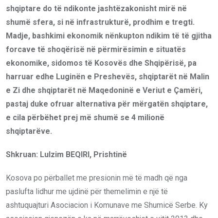
shqiptare do të ndikonte jashtëzakonisht mirë në
shumë sfera, si në infrastrukturë, prodhim e tregti.
Madje, bashkimi ekonomik nënkupton ndikim të të gjitha
forcave të shoqërisë në përmirësimin e situatës
ekonomike, sidomos të Kosovës dhe Shqipërisë, pa
harruar edhe Luginën e Preshevës, shqiptarët në Malin
e Zi dhe shqiptarët në Maqedoninë e Veriut e Çamëri,
pastaj duke ofruar alternativa për mërgatën shqiptare,
e cila përbëhet prej më shumë se 4 milionë
shqiptarëve.
Shkruan: Lulzim BEQIRI, Prishtinë
Kosova po përballet me presionin më të madh që nga
paslufta lidhur me ujdinë për themelimin e një të
ashtuquajturi Asociacion i Komunave me Shumicë Serbe. Ky