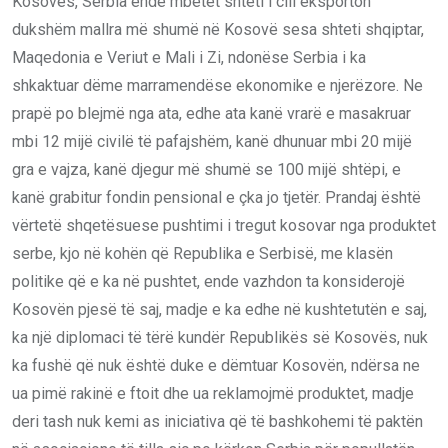
Kosovës, Serbia ende mbetet shteti i cili eksporton
dukshëm mallra më shumë në Kosovë sesa shteti shqiptar,
Maqedonia e Veriut e Mali i Zi, ndonëse Serbia i ka
shkaktuar dëme marramendëse ekonomike e njerëzore. Ne
prapë po blejmë nga ata, edhe ata kanë vrarë e masakruar
mbi 12 mijë civilë të pafajshëm, kanë dhunuar mbi 20 mijë
gra e vajza, kanë djegur më shumë se 100 mijë shtëpi, e
kanë grabitur fondin pensional e çka jo tjetër. Prandaj është
vërtetë shqetësuese pushtimi i tregut kosovar nga produktet
serbe, kjo në kohën që Republika e Serbisë, me klasën
politike që e ka në pushtet, ende vazhdon ta konsiderojë
Kosovën pjesë të saj, madje e ka edhe në kushtetutën e saj,
ka një diplomaci të tërë kundër Republikës së Kosovës, nuk
ka fushë që nuk është duke e dëmtuar Kosovën, ndërsa ne
ua pimë rakinë e ftoit dhe ua reklamojmë produktet, madje
deri tash nuk kemi as iniciativa që të bashkohemi të paktën