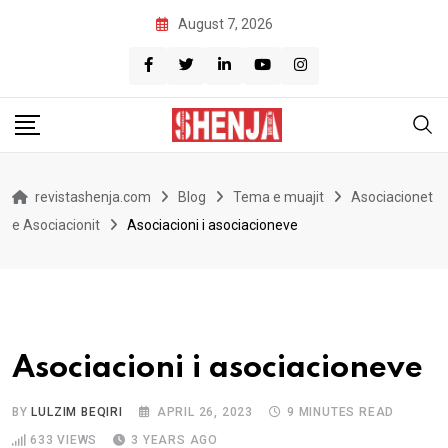
Skip
August 7, 2026
to
content
revistashenja.com
Blog
Tema e muajit
Asociacionet
e Asociacionit
Asociacioni i asociacioneve
Asociacioni i asociacioneve
BY
LULZIM BEQIRI
APRIL 26, 2023
9 MINUTES READ
633
VIEWS
3 YEARS AGO