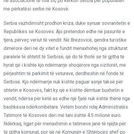
në asociacione të tilla siç po kërkon Serbia për popullatën
me përkatësi serbe në Kosovë.
Serbia vazhdimisht prodhon kriza, duke synuar sovranitetin e
Republikës së Kosovës. Ajo pretendon edhe në pasuritë e
tjera, përveç veriut të vendit. Në Brezovicë, qendra turistike
dimërore deri në dy vitet e fundit menaxhohej nga strukturat
paralele të shtetit të Serbisë, që do të thotë se të gjitha të
hyrat që i kishte kjo ndërmarrje shoqërore nga vizitorët, me
përjashtim të parkimit të veturave, derdheshin në fonde të
Serbisë. Kjo ndërmarrje nuk kishte paguar asnjë taksë për
shtetin e Kosovës, fakt ky që e kishte dëmtuar buxhetin e
vendit, ndërsa për këtë as edhe një fjalë nuk është thënë nga
bashkësia ndërkombëtare. Vetëm borxhi ndaj Administratës
Tatimore të Kosovës deri më tani është 4.5 milionë euro.
Ndërkaq, ligjet për menaxhimin e tatimeve janë të njëjta për
të gjitha komunat, por që në Komunën e Shtërpcës shef po