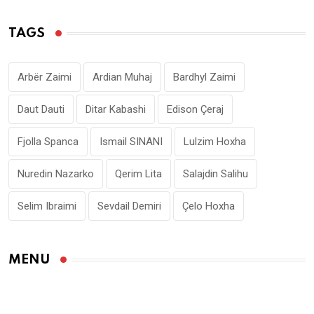
TAGS
Arbër Zaimi
Ardian Muhaj
Bardhyl Zaimi
Daut Dauti
Ditar Kabashi
Edison Çeraj
Fjolla Spanca
Ismail SINANI
Lulzim Hoxha
Nuredin Nazarko
Qerim Lita
Salajdin Salihu
Selim Ibraimi
Sevdail Demiri
Çelo Hoxha
MENU