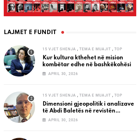
LAJMET E FUNDIT
,
,
15 VJET SHENJA
TEMA E MUAJIT
TOP
Kur kultura kthehet në mision
kombëtar edhe në bashkëkohësi
APRIL 30, 2026
,
,
15 VJET SHENJA
TEMA E MUAJIT
TOP
Dimensioni gjeopolitik i analizave
të Abdi Baletës në revistën
“Shenja”
APRIL 30, 2026