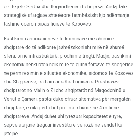
del të jetë Serbia dhe llogaridhënia i bëhej asaj. Andaj falë
strategjisë afatgjate shtetërore fatmirësisht kjo ndërmarrje
tashmë operon sipas ligjeve të Kosovës.
Bashkimi i asociacioneve të komunave me shumicë
shqiptare do të ndikonte jashtëzakonisht mirë në shumë
sfera, si në infrastrukturë, prodhim e tregti. Madje, bashkimi
ekonomik nënkupton ndikim të të gjitha forcave të shoqërisë
në përmirësimin e situatës ekonomike, sidomos të Kosovës
dhe Shqipërisë, pa harruar edhe Luginën e Preshevës,
shqiptarët në Malin e Zi dhe shqiptarët në Maqedoninë e
Veriut e Çamëri, pastaj duke ofruar alternativa për mërgatën
shqiptare, e cila përbëhet prej më shumë se 4 milionë
shqiptarëve. Andaj duhet shfrytëzuar kapacitetet e tyre,
sepse ata janë treguar investitorë seriozë në vendet ku
jetojnë.