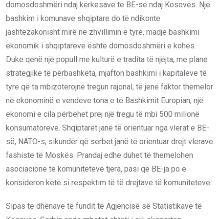
domosdoshmëri ndaj kërkesave të BE-së ndaj Kosovës. Një
bashkim i komunave shqiptare do të ndikonte
jashtëzakonisht mirë në zhvillimin e tyre, madje bashkimi
ekonomik i shqiptarëve është domosdoshmëri e kohës.
Duke qenë një popull me kulturë e tradita të njëjta, me plane
strategjike të përbashkëta, mjafton bashkimi i kapitaleve të
tyre që ta mbizotërojnë tregun rajonal, të jenë faktor themelor
në ekonominë e vendeve tona e të Bashkimit Europian, një
ekonomi e cila përbëhet prej një tregu të mbi 500 milionë
konsumatorëve. Shqiptarët janë të orientuar nga vlerat e BE-
së, NATO-s, sikundër që serbet janë të orientuar drejt vlerave
fashiste të Moskës. Prandaj edhe duhet të themelohen
asociacione të komuniteteve tjera, pasi që BE-ja po e
konsideron këtë si respektim të të drejtave të komuniteteve.
Sipas të dhënave të fundit të Agjencisë së Statistikave të