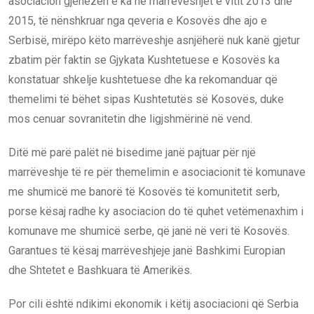
asociacion gjenezën e ka në marrëveshjet e vitit 2013 dhe
2015, të nënshkruar nga qeveria e Kosovës dhe ajo e
Serbisë, mirëpo këto marrëveshje asnjëherë nuk kanë gjetur
zbatim për faktin se Gjykata Kushtetuese e Kosovës ka
konstatuar shkelje kushtetuese dhe ka rekomanduar që
themelimi të bëhet sipas Kushtetutës së Kosovës, duke
mos cenuar sovranitetin dhe ligjshmërinë në vend.
Ditë më parë palët në bisedime janë pajtuar për një
marrëveshje të re për themelimin e asociacionit të komunave
me shumicë me banorë të Kosovës të komunitetit serb,
porse kësaj radhe ky asociacion do të quhet vetëmenaxhim i
komunave me shumicë serbe, që janë në veri të Kosovës.
Garantues të kësaj marrëveshjeje janë Bashkimi Europian
dhe Shtetet e Bashkuara të Amerikës.
Por cili është ndikimi ekonomik i këtij asociacioni që Serbia