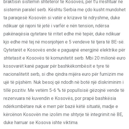
braktisin sistemin shtetëror të Kosovës, për t’u rreshtuar në
sistemin paralel serb. Kështu Serbia me çdo kusht mundohet
ta paraqesë Kosovën si vatër e krizave të ndryshme, duke
ndikuar që rajoni të jetë i varfër e nën tension, ndërsa
pakënaqësia qytetare të rritet edhe më tepër, duke ndikuar
kjo edhe më tej në mosnjohjen e 5 vendeve të tjera të BE-së.
Qytetarët e Kosovës ende e paguajnë energjinë elektrike për
shtetasit e Kosovës të komunitetit serb. Mbi 20 milionë euro
kosovarët kanë paguar për bashkëkombësit e tyre të
nacionalitetit serb, si dhe qindra mijëra euro për furnizim me
ujë të pijshëm. Nuk besoj që ndodh në botë një diskriminim i
tillë pozitiv. Me vetëm 5-6 % të popullsisë gëzojnë vende të
rezervuara në kuvendin e Kosovës, por prapë bashkësia
ndërkombëtare nuk e merr për bazë këtë situatë, madje e
kërcënon Kosovën me izolim me shtyrje të integrimit në BE,
duke harruar se Kosova ishte viktima.