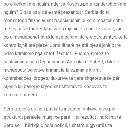
po e kërkon me ngulm, ndërsa Kosova po e kundërshton me
ngulm? Sipas asaj që është prezantuar, Serbia do ta
mbështesë financiarisht Asociacionin duke e mbajtur edhe
më tej si faktor destabilizues rajonin e veriut të vendit, siç
po u mundësohet strukturave paramilitare e paraushtarake ta
kontrollojnë atë pjesë. Jorrallëherë në atë pjesë janë parë
edhe kriminelë nga shteti fashist i Rusisë, njerëz të
sanksionuar nga Departamenti Amerikan i Shtetit, duke u
mundësuar bandave kriminale lulëzimin e krimit,
kontrabandës, drogës, dukurive të tjera shqetësuese për
rajonin ku banojnë kryesisht shtetas të Kosovës të
komunitetit serb.
Serbia, e cila që nga paslufta investon miliona euro për
strukturat paralele, muaj më parë – si rezultat i ndikimit të
Serbisë – bëri që qindra policë, ushtarë e gjykatës ta