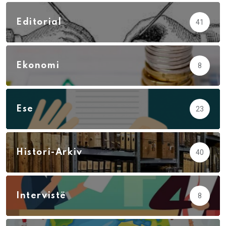
Editorial
41
Ekonomi
8
Ese
23
Histori-Arkiv
40
Intervistë
8