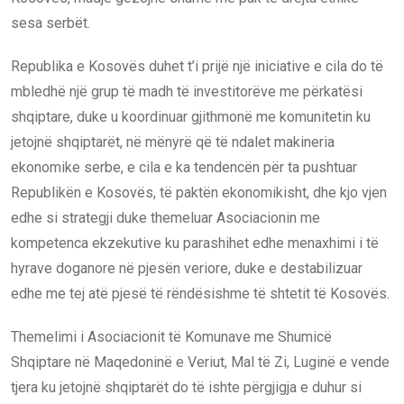
sesa serbët.
Republika e Kosovës duhet t’i prijë një iniciative e cila do të
mbledhë një grup të madh të investitorëve me përkatësi
shqiptare, duke u koordinuar gjithmonë me komunitetin ku
jetojnë shqiptarët, në mënyrë që të ndalet makineria
ekonomike serbe, e cila e ka tendencën për ta pushtuar
Republikën e Kosovës, të paktën ekonomikisht, dhe kjo vjen
edhe si strategji duke themeluar Asociacionin me
kompetenca ekzekutive ku parashihet edhe menaxhimi i të
hyrave doganore në pjesën veriore, duke e destabilizuar
edhe me tej atë pjesë të rëndësishme të shtetit të Kosovës.
Themelimi i Asociacionit të Komunave me Shumicë
Shqiptare në Maqedoninë e Veriut, Mal të Zi, Luginë e vende
tjera ku jetojnë shqiptarët do të ishte përgjigja e duhur si