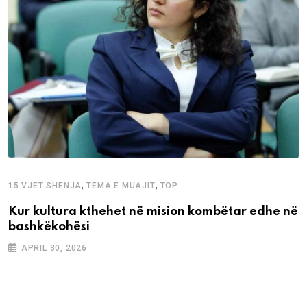
,
,
15 VJET SHENJA
TEMA E MUAJIT
TOP
Kur kultura kthehet në mision kombëtar edhe në
bashkëkohësi
APRIL 30, 2026