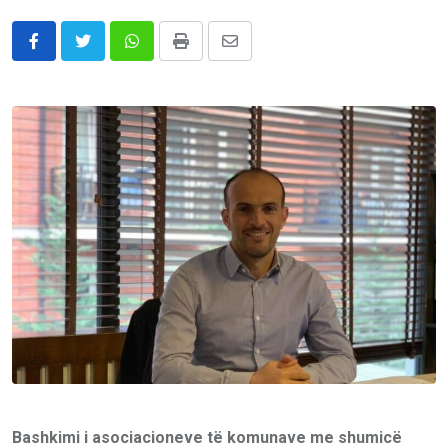
Whatsapp
Print
Share
via
Email
Bashkimi i asociacioneve të komunave me shumicë