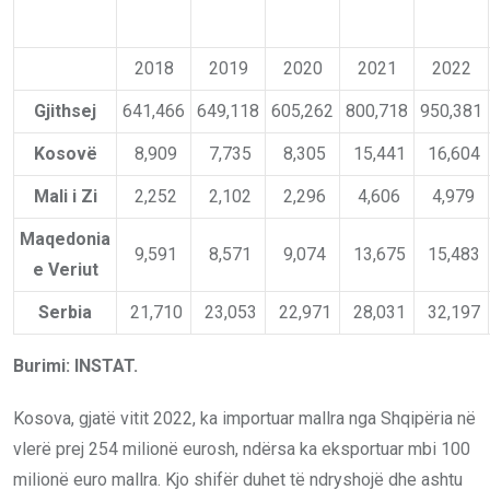
2018
2019
2020
2021
2022
Gjithsej
641,466
649,118
605,262
800,718
950,381
Kosovë
8,909
7,735
8,305
15,441
16,604
Mali i Zi
2,252
2,102
2,296
4,606
4,979
Maqedonia
9,591
8,571
9,074
13,675
15,483
e Veriut
Serbia
21,710
23,053
22,971
28,031
32,197
Burimi: INSTAT.
Kosova, gjatë vitit 2022, ka importuar mallra nga Shqipëria në
vlerë prej 254 milionë eurosh, ndërsa ka eksportuar mbi 100
milionë euro mallra. Kjo shifër duhet të ndryshojë dhe ashtu