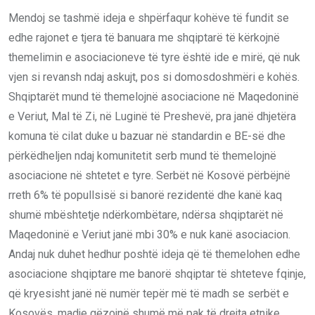
Mendoj se tashmë ideja e shpërfaqur kohëve të fundit se
edhe rajonet e tjera të banuara me shqiptarë të kërkojnë
themelimin e asociacioneve të tyre është ide e mirë, që nuk
vjen si revansh ndaj askujt, pos si domosdoshmëri e kohës.
Shqiptarët mund të themelojnë asociacione në Maqedoninë
e Veriut, Mal të Zi, në Luginë të Preshevë, pra janë dhjetëra
komuna të cilat duke u bazuar në standardin e BE-së dhe
përkëdheljen ndaj komunitetit serb mund të themelojnë
asociacione në shtetet e tyre. Serbët në Kosovë përbëjnë
rreth 6% të popullsisë si banorë rezidentë dhe kanë kaq
shumë mbështetje ndërkombëtare, ndërsa shqiptarët në
Maqedoninë e Veriut janë mbi 30% e nuk kanë asociacion.
Andaj nuk duhet hedhur poshtë ideja që të themelohen edhe
asociacione shqiptare me banorë shqiptar të shteteve fqinje,
që kryesisht janë në numër tepër më të madh se serbët e
Kosovës, madje gëzojnë shumë më pak të drejta etnike