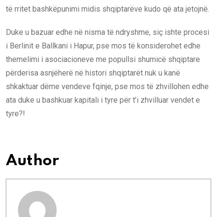
të rritet bashkëpunimi midis shqiptarëve kudo që ata jetojnë.
Duke u bazuar edhe në nisma të ndryshme, siç ishte procesi
i Berlinit e Ballkani i Hapur, pse mos të konsiderohet edhe
themelimi i asociacioneve me popullsi shumicë shqiptare
përderisa asnjëherë në histori shqiptarët nuk u kanë
shkaktuar dëme vendeve fqinje, pse mos të zhvillohen edhe
ata duke u bashkuar kapitali i tyre për t’i zhvilluar vendet e
tyre?!
Author