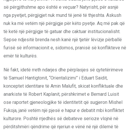
së përgjithshme apo është e veçuar? Natyrisht, për asnjë
nga pyetjet, përgjigjet nuk mund të jenë të thjeshta. Askush
nuk ka më vetëm një përgjigje për këto pyetje. Aq më pak që
të ketë një përgjigje të gatuar dhe caktuar institucionalisht.
Sepse ndjesitë brenda nesh kanë një tjetër lëvizje përballë
furisë së informacionit e, sidomos, pranisë së konflikteve në
emër të kulturës.
Në fakt, idetë rreth ndarjes dhe përplasjes së qytetërimeve
të Samuel Hantigtonit, “Orientalizimi” i Eduart Saidit,
konceptet identitare të Amin Malufit, skicat konfliktuale dhe
anarkiste të Robert Kaplanit, përshkrimet e Bernard Luisit
ose raportet gjeneologjike të identitetit që sugjeron Mishel
Fukoja, janë vetëm një pjesë e hapur e debatit mbi konfliktet
kulturore. Poshtë rrjedhës së debateve serioze vlojnë në
përditshmëri qëndrime që njeriun e vënë në një dilemë të