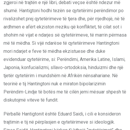
zgjeroi në trajtën e një libri, debati veçse është ndezur më
shumë. Hantigtoni hodhi tezën se qytetërimi perëndimor po
rivalizohet prej qytetërimeve të tjera dhe, për rrjedhojë, në të
ardhmen e afërt ekziston rreziku që konfliktet, të cilat sot i
shohim në vijat e ndarjes së qytetërimeve, të marrin përmasa
më të mëdha. Si vijë ndarëse të qytetërimeve Hantingtoni
mori ndarjet e feve të mëdha ekzistuese dhe duke
evidenduar qytetërime, si: Perëndimi, Amerika Latine, Islami,
Japonia, konfucializmi, sllavo-ortodoksia, hinduizmi dhe një
tjetër qytetërim i mundshëm në Afrikën nënsahariane. Në
teorinë e tij Hantingtoni nuk e miraton bipolarizimin
Perëndim-Lindje të botës me të cilën jemi mësuar shpesh të
diskutojmë viteve të fundit.
Përballë Hantigtonit është Eduard Saidi, i cili e konsideron
trajtimin e tij në përplasjen e qytetërimeve si ideologjik.