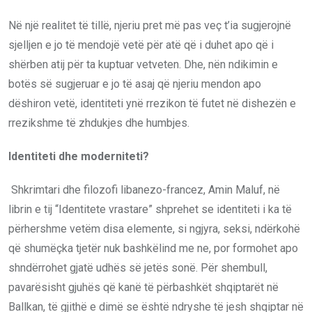
Në një realitet të tillë, njeriu pret më pas veç t’ia sugjerojnë
sjelljen e jo të mendojë vetë për atë që i duhet apo që i
shërben atij për ta kuptuar vetveten. Dhe, nën ndikimin e
botës së sugjeruar e jo të asaj që njeriu mendon apo
dëshiron vetë, identiteti ynë rrezikon të futet në dishezën e
rrezikshme të zhdukjes dhe humbjes.
Identiteti dhe moderniteti?
Shkrimtari dhe filozofi libanezo-francez, Amin Maluf, në
librin e tij “Identitete vrastare” shprehet se identiteti i ka të
përhershme vetëm disa elemente, si ngjyra, seksi, ndërkohë
që shumëçka tjetër nuk bashkëlind me ne, por formohet apo
shndërrohet gjatë udhës së jetës sonë. Për shembull,
pavarësisht gjuhës që kanë të përbashkët shqiptarët në
Ballkan, të gjithë e dimë se është ndryshe të jesh shqiptar në