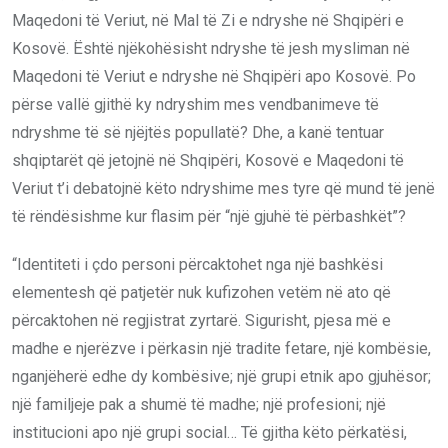
Maqedoni të Veriut, në Mal të Zi e ndryshe në Shqipëri e
Kosovë. Është njëkohësisht ndryshe të jesh mysliman në
Maqedoni të Veriut e ndryshe në Shqipëri apo Kosovë. Po
përse vallë gjithë ky ndryshim mes vendbanimeve të
ndryshme të së njëjtës popullatë? Dhe, a kanë tentuar
shqiptarët që jetojnë në Shqipëri, Kosovë e Maqedoni të
Veriut t’i debatojnë këto ndryshime mes tyre që mund të jenë
të rëndësishme kur flasim për “një gjuhë të përbashkët”?
“Identiteti i çdo personi përcaktohet nga një bashkësi
elementesh që patjetër nuk kufizohen vetëm në ato që
përcaktohen në regjistrat zyrtarë. Sigurisht, pjesa më e
madhe e njerëzve i përkasin një tradite fetare, një kombësie,
nganjëherë edhe dy kombësive; një grupi etnik apo gjuhësor;
një familjeje pak a shumë të madhe; një profesioni; një
institucioni apo një grupi social… Të gjitha këto përkatësi,