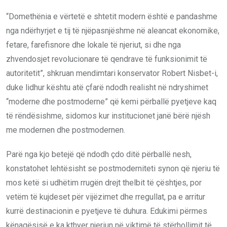
“Domethënia e vërtetë e shtetit modern është e pandashme
nga ndërhyrjet e tij të njëpasnjëshme në aleancat ekonomike,
fetare, farefisnore dhe lokale të njeriut, si dhe nga
zhvendosjet revolucionare të qendrave të funksionimit të
autoritetit”, shkruan mendimtari konservator Robert Nisbet-i,
duke lidhur kështu atë çfarë ndodh realisht në ndryshimet
“moderne dhe postmoderne” që kemi përballë pyetjeve kaq
të rëndësishme, sidomos kur institucionet janë bërë njësh
me modernen dhe postmodernen.
Parë nga kjo betejë që ndodh çdo ditë përballë nesh,
konstatohet lehtësisht se postmoderniteti synon që njeriu të
mos ketë si udhëtim rrugën drejt thelbit të çështjes, por
vetëm të kujdeset për vijëzimet dhe rregullat, pa e arritur
kurrë destinacionin e pyetjeve të duhura. Edukimi përmes
kënaqësisë e ka kthyer njeriun në viktimë të stërhollimit të