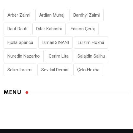
Arbër Zaimi
Ardian Muhaj
Bardhyl Zaimi
Daut Dauti
Ditar Kabashi
Edison Çeraj
Fjolla Spanca
Ismail SINANI
Lulzim Hoxha
Nuredin Nazarko
Qerim Lita
Salajdin Salihu
Selim Ibraimi
Sevdail Demiri
Çelo Hoxha
MENU