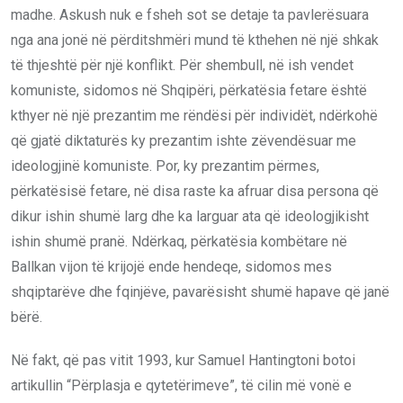
madhe. Askush nuk e fsheh sot se detaje ta pavlerësuara
nga ana jonë në përditshmëri mund të kthehen në një shkak
të thjeshtë për një konflikt. Për shembull, në ish vendet
komuniste, sidomos në Shqipëri, përkatësia fetare është
kthyer në një prezantim me rëndësi për individët, ndërkohë
që gjatë diktaturës ky prezantim ishte zëvendësuar me
ideologjinë komuniste. Por, ky prezantim përmes,
përkatësisë fetare, në disa raste ka afruar disa persona që
dikur ishin shumë larg dhe ka larguar ata që ideologjikisht
ishin shumë pranë. Ndërkaq, përkatësia kombëtare në
Ballkan vijon të krijojë ende hendeqe, sidomos mes
shqiptarëve dhe fqinjëve, pavarësisht shumë hapave që janë
bërë.
Në fakt, që pas vitit 1993, kur Samuel Hantingtoni botoi
artikullin “Përplasja e qytetërimeve”, të cilin më vonë e