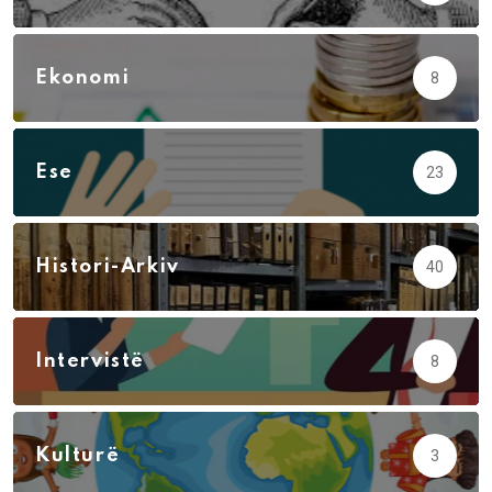
Ekonomi
8
Ese
23
Histori-Arkiv
40
Intervistë
8
Kulturë
3