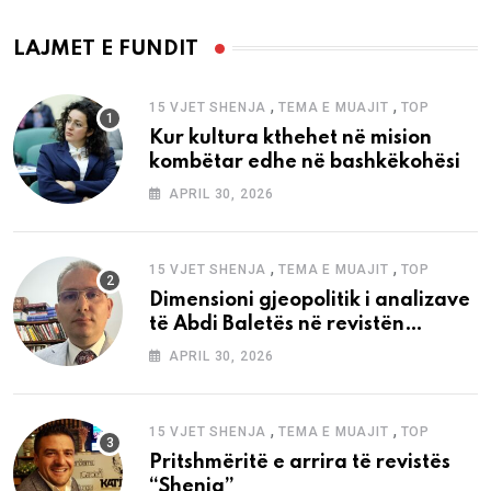
LAJMET E FUNDIT
,
,
15 VJET SHENJA
TEMA E MUAJIT
TOP
Kur kultura kthehet në mision
kombëtar edhe në bashkëkohësi
APRIL 30, 2026
,
,
15 VJET SHENJA
TEMA E MUAJIT
TOP
Dimensioni gjeopolitik i analizave
të Abdi Baletës në revistën
“Shenja”
APRIL 30, 2026
,
,
15 VJET SHENJA
TEMA E MUAJIT
TOP
Pritshmëritë e arrira të revistës
“Shenja”