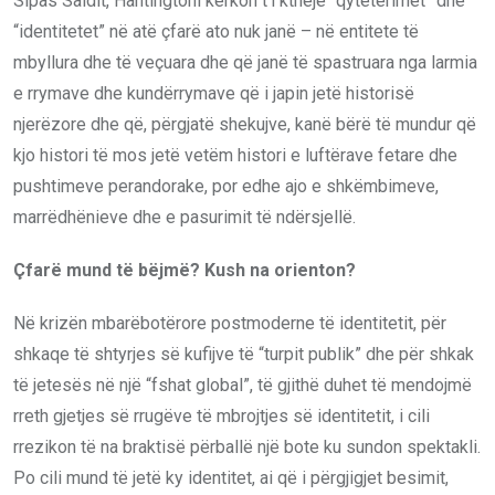
Sipas Saidit, Hantingtoni kërkon t’i kthejë “qytetërimet” dhe
“identitetet” në atë çfarë ato nuk janë – në entitete të
mbyllura dhe të veçuara dhe që janë të spastruara nga larmia
e rrymave dhe kundërrymave që i japin jetë historisë
njerëzore dhe që, përgjatë shekujve, kanë bërë të mundur që
kjo histori të mos jetë vetëm histori e luftërave fetare dhe
pushtimeve perandorake, por edhe ajo e shkëmbimeve,
marrëdhënieve dhe e pasurimit të ndërsjellë.
Çfarë mund të bëjmë? Kush na orienton?
Në krizën mbarëbotërore postmoderne të identitetit, për
shkaqe të shtyrjes së kufijve të “turpit publik” dhe për shkak
të jetesës në një “fshat global”, të gjithë duhet të mendojmë
rreth gjetjes së rrugëve të mbrojtjes së identitetit, i cili
rrezikon të na braktisë përballë një bote ku sundon spektakli.
Po cili mund të jetë ky identitet, ai që i përgjigjet besimit,