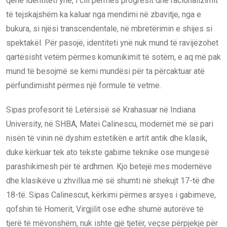
qenë identiteti ynë, i cili përmes progresit dhe racionalizimit
të tejskajshëm ka kaluar nga mendimi në zbavitje, nga e
bukura, si njësi transcendentale, në mbretërimin e shijes si
spektakël. Për pasojë, identiteti ynë nuk mund të ravijëzohet
qartësisht vetëm përmes komunikimit të sotëm, e aq më pak
mund të besojmë se kemi mundësi për ta përcaktuar atë
përfundimisht përmes një formule të vetme.
Sipas profesorit të Letërsisë së Krahasuar në Indiana
University, në SHBA, Matei Calinescu, modernët më së pari
nisën të vinin në dyshim estetikën e artit antik dhe klasik,
duke kërkuar tek ato tekste gabime teknike ose mungesë
parashikimesh për të ardhmen. Kjo betejë mes modernëve
dhe klasikëve u zhvillua më së shumti në shekujt 17-të dhe
18-të. Sipas Calinescut, kërkimi përmes arsyes i gabimeve,
qofshin të Homerit, Virgjilit ose edhe shumë autorëve të
tjerë të mëvonshëm, nuk ishte gjë tjetër, veçse përpjekje për