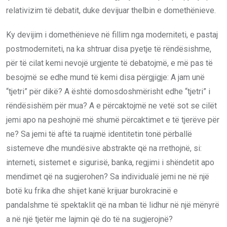
relativizim të debatit, duke devijuar thelbin e domethënieve.
Ky devijim i domethënieve në fillim nga moderniteti, e pastaj
postmoderniteti, na ka shtruar disa pyetje të rëndësishme,
për të cilat kemi nevojë urgjente të debatojmë, e më pas të
besojmë se edhe mund të kemi disa përgjigje: A jam unë
“tjetri” për dikë? A është domosdoshmërisht edhe “tjetri” i
rëndësishëm për mua? A e përcaktojmë ne vetë sot se cilët
jemi apo na peshojnë më shumë përcaktimet e të tjerëve për
ne? Sa jemi të aftë ta ruajmë identitetin tonë përballë
sistemeve dhe mundësive abstrakte që na rrethojnë, si:
interneti, sistemet e sigurisë, banka, regjimi i shëndetit apo
mendimet që na sugjerohen? Sa individualë jemi ne në një
botë ku frika dhe shijet kanë krijuar burokracinë e
pandalshme të spektaklit që na mban të lidhur në një mënyrë
a në një tjetër me lajmin që do të na sugjerojnë?