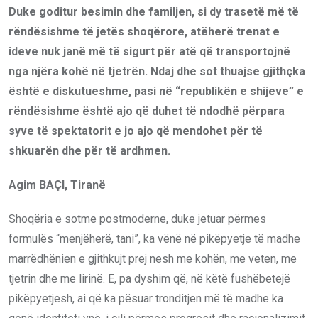
Duke goditur besimin dhe familjen, si dy trasetë më të
rëndësishme të jetës shoqërore, atëherë trenat e
ideve nuk janë më të sigurt për atë që transportojnë
nga njëra kohë në tjetrën. Ndaj dhe sot thuajse gjithçka
është e diskutueshme, pasi në “republikën e shijeve” e
rëndësishme është ajo që duhet të ndodhë përpara
syve të spektatorit e jo ajo që mendohet për të
shkuarën dhe për të ardhmen.
Agim BAÇI, Tiranë
Shoqëria e sotme postmoderne, duke jetuar përmes
formulës “menjëherë, tani”, ka vënë në pikëpyetje të madhe
marrëdhënien e gjithkujt prej nesh me kohën, me veten, me
tjetrin dhe me lirinë. E, pa dyshim që, në këtë fushëbetejë
pikëpyetjesh, ai që ka pësuar tronditjen më të madhe ka