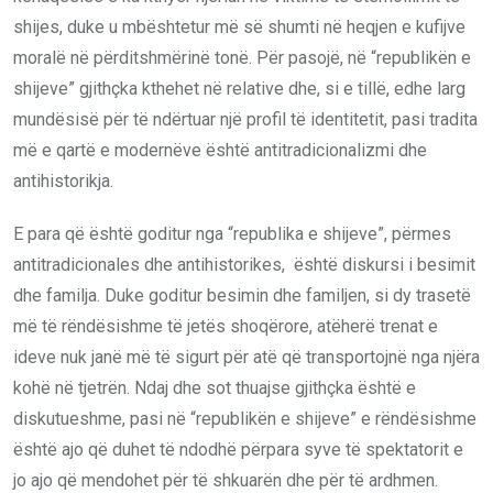
shijes, duke u mbështetur më së shumti në heqjen e kufijve
moralë në përditshmërinë tonë. Për pasojë, në “republikën e
shijeve” gjithçka kthehet në relative dhe, si e tillë, edhe larg
mundësisë për të ndërtuar një profil të identitetit, pasi tradita
më e qartë e modernëve është antitradicionalizmi dhe
antihistorikja.
E para që është goditur nga “republika e shijeve”, përmes
antitradicionales dhe antihistorikes, është diskursi i besimit
dhe familja. Duke goditur besimin dhe familjen, si dy trasetë
më të rëndësishme të jetës shoqërore, atëherë trenat e
ideve nuk janë më të sigurt për atë që transportojnë nga njëra
kohë në tjetrën. Ndaj dhe sot thuajse gjithçka është e
diskutueshme, pasi në “republikën e shijeve” e rëndësishme
është ajo që duhet të ndodhë përpara syve të spektatorit e
jo ajo që mendohet për të shkuarën dhe për të ardhmen.