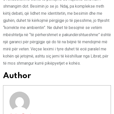
shmangim dot. Besimin jo se jo. Ndaj, pa komplekse rreth
këtij debati, që lidhet me identitetin, me besimin dhe me
gjuhën, duhet të kërkojmë përgjigje jo të pjesshme, jo thjesht
“korrekte me ambientin”. Ne duhet të besojmë se vetëm
mbështetja në “të përhershmet e pakundërshtueshme” është
një garanci për përgjigje që do të na bëjnë të mendojmë më
mirë për veten. Veçse leximi i tyre duhet të ecë paralel me
kohën që jetojmë, ashtu siç jemi të këshilluar nga Librat, për
të mos shmangur kurrë pikëpyetjet e kohës.
Author