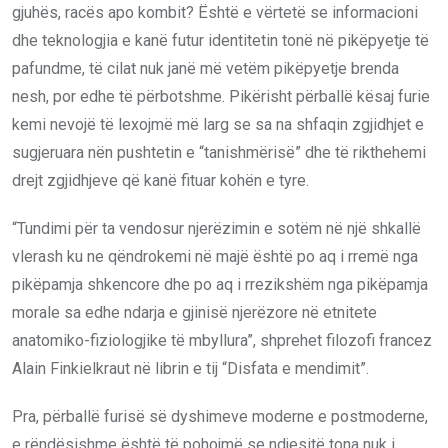
gjuhës, racës apo kombit? Është e vërtetë se informacioni
dhe teknologjia e kanë futur identitetin tonë në pikëpyetje të
pafundme, të cilat nuk janë më vetëm pikëpyetje brenda
nesh, por edhe të përbotshme. Pikërisht përballë kësaj furie
kemi nevojë të lexojmë më larg se sa na shfaqin zgjidhjet e
sugjeruara nën pushtetin e “tanishmërisë” dhe të rikthehemi
drejt zgjidhjeve që kanë fituar kohën e tyre.
“Tundimi për ta vendosur njerëzimin e sotëm në një shkallë
vlerash ku ne qëndrokemi në majë është po aq i rremë nga
pikëpamja shkencore dhe po aq i rrezikshëm nga pikëpamja
morale sa edhe ndarja e gjinisë njerëzore në etnitete
anatomiko-fiziologjike të mbyllura”, shprehet filozofi francez
Alain Finkielkraut në librin e tij “Disfata e mendimit”.
Pra, përballë furisë së dyshimeve moderne e postmoderne,
e rëndësishme është të pohojmë se ndjesitë tona nuk i