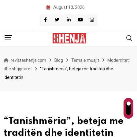
Skip
August 10, 2026
to
content
revistashenja.com
Blog
Tema e muajit
Moderniteti
dhe shqiptarët
“Tanishmëria”, beteja me traditën dhe
identitetin
“Tanishmëria”, beteja me
traditën dhe identitetin