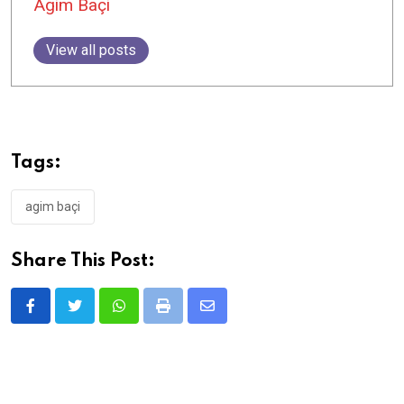
Agim Baçi
View all posts
Tags:
agim baçi
Share This Post:
Whatsapp
Print
Share
via
Email