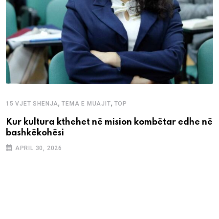
,
,
15 VJET SHENJA
TEMA E MUAJIT
TOP
Kur kultura kthehet në mision kombëtar edhe në
bashkëkohësi
APRIL 30, 2026