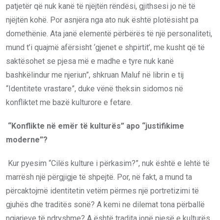
patjetër që nuk kanë të njëjtën rëndësi, gjithsesi jo në të
njëjtën kohë. Por asnjëra nga ato nuk është plotësisht pa
domethënie. Ata janë elementë përbërës të një personaliteti,
mund t’i quajmë afërsisht ‘gjenet e shpirtit’, me kusht që të
saktësohet se pjesa më e madhe e tyre nuk kanë
bashkëlindur me njeriun”, shkruan Maluf në librin e tij
“Identitete vrastare”, duke vënë theksin sidomos në
konfliktet me bazë kulturore e fetare.
“Konflikte në emër të kulturës” apo “justifikime
moderne”?
Kur pyesim “Cilës kulture i përkasim?”, nuk është e lehtë të
marrësh një përgjigje të shpejtë. Por, në fakt, a mund ta
përcaktojmë identitetin vetëm përmes një portretizimi të
gjuhës dhe traditës sonë? A kemi ne dilemat tona përballë
ngjarjeve të ndryshme? A është tradita jonë pjesë e kulturës