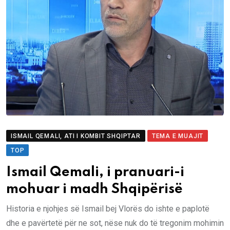
ISMAIL QEMALI, ATI I KOMBIT SHQIPTAR
TEMA E MUAJIT
TOP
Ismail Qemali, i pranuari-i
mohuar i madh Shqipërisë
Historia e njohjes së Ismail bej Vlorës do ishte e paplotë
dhe e pavërtetë për ne sot, nëse nuk do të tregonim mohimin