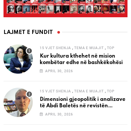
LAJMET E FUNDIT
,
,
15 VJET SHENJA
TEMA E MUAJIT
TOP
Kur kultura kthehet në mision
kombëtar edhe në bashkëkohësi
APRIL 30, 2026
,
,
15 VJET SHENJA
TEMA E MUAJIT
TOP
Dimensioni gjeopolitik i analizave
të Abdi Baletës në revistën
“Shenja”
APRIL 30, 2026