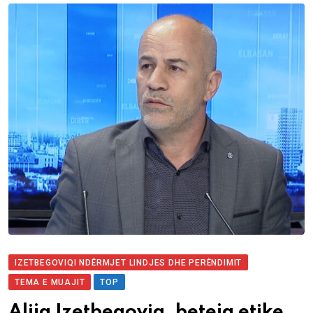
IZETBEGOVIQI NDËRMJET LINDJES DHE PERËNDIMIT
TEMA E MUAJIT
TOP
Alija Izetbegoviq, beteja etike