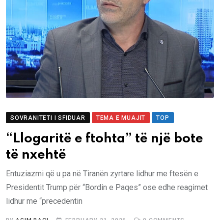
SOVRANITETI I SFIDUAR
TEMA E MUAJIT
TOP
“Llogaritë e ftohta” të një bote
të nxehtë
Entuziazmi që u pa në Tiranën zyrtare lidhur me ftesën e
Presidentit Trump për “Bordin e Paqes” ose edhe reagimet
lidhur me “precedentin