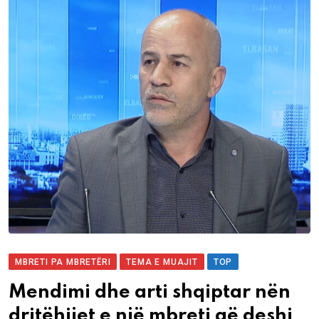
MBRETI PA MBRETËRI
TEMA E MUAJIT
TOP
Mendimi dhe arti shqiptar nën
dritëhijet e një mbreti që deshi