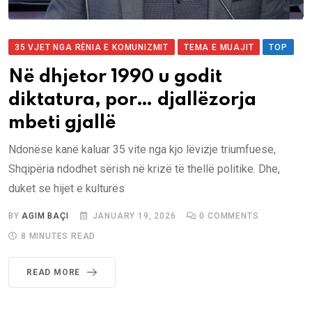
35 VJET NGA RËNIA E KOMUNIZMIT
TEMA E MUAJIT
TOP
Në dhjetor 1990 u godit
diktatura, por… djallëzorja
mbeti gjallë
Ndonëse kanë kaluar 35 vite nga kjo lëvizje triumfuese,
Shqipëria ndodhet sërish në krizë të thellë politike. Dhe,
duket se hijet e kulturës
BY
AGIM BAÇI
JANUARY 19, 2026
0
COMMENTS
8 MINUTES READ
READ MORE