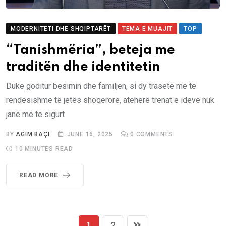
MODERNITETI DHE SHQIPTARËT
TEMA E MUAJIT
TOP
“Tanishmëria”, beteja me
traditën dhe identitetin
Duke goditur besimin dhe familjen, si dy trasetë më të
rëndësishme të jetës shoqërore, atëherë trenat e ideve nuk
janë më të sigurt
BY
AGIM BAÇI
JUNE 16, 2025
0
COMMENTS
10 MINUTES READ
READ MORE
1
2