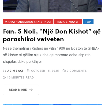
MARATHONOMAKU FAN S. NOLI
TEMA E MUAJIT
TOP
Fan. S Noli, “Një Don Kishot” që
parashikoi vetveten
Nëse themelimi i Kishës në vitin 1909 në Boston të SHBA-
së kishte si qëllim një kishë që mbronte edhe shpirtin
shqiptar, duke përkthyer
BY
AGIM BAÇI
OCTOBER 15, 2025
0
COMMENTS
10 MINUTES READ
READ MORE