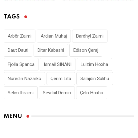
TAGS
Arbër Zaimi
Ardian Muhaj
Bardhyl Zaimi
Daut Dauti
Ditar Kabashi
Edison Çeraj
Fjolla Spanca
Ismail SINANI
Lulzim Hoxha
Nuredin Nazarko
Qerim Lita
Salajdin Salihu
Selim Ibraimi
Sevdail Demiri
Çelo Hoxha
MENU