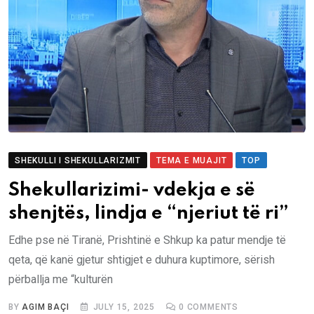
SHEKULLI I SHEKULLARIZMIT
TEMA E MUAJIT
TOP
Shekullarizimi- vdekja e së
shenjtës, lindja e “njeriut të ri”
Edhe pse në Tiranë, Prishtinë e Shkup ka patur mendje të
qeta, që kanë gjetur shtigjet e duhura kuptimore, sërish
përballja me “kulturën
BY
AGIM BAÇI
JULY 15, 2025
0
COMMENTS