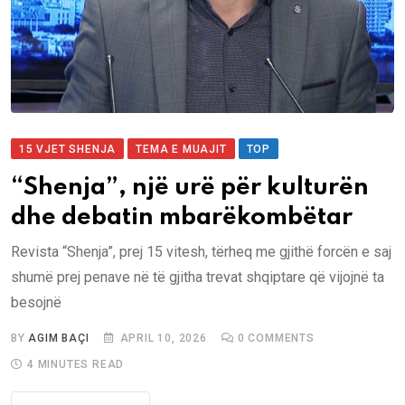
15 VJET SHENJA
TEMA E MUAJIT
TOP
“Shenja”, një urë për kulturën
dhe debatin mbarëkombëtar
Revista “Shenja”, prej 15 vitesh, tërheq me gjithë forcën e saj
shumë prej penave në të gjitha trevat shqiptare që vijojnë ta
besojnë
BY
AGIM BAÇI
APRIL 10, 2026
0
COMMENTS
4 MINUTES READ