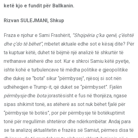
ketë kjo e fundit për Ballkanin.
Rizvan SULEJMANI, Shkup
Fraza e njohur e Sami Frashërit,
“Shqipëria ç’ka qenë, ç’është
dhe ç’do të bëhet”
, mbetet aktuale edhe sot e kësaj dite? Për
ta kuptuar këtë, duhet të bëjmë një analizë të shkurtër të
rrethanave atëherë dhe sot. Kur e shkroi Samiu këtë pyetje,
ishte kohë e turbulencave të mëdha politike e gjeopolitike
dhe dukej se “bota” sikur “përmbysej”, njësoj si sot nën
udhëheqjen e Trump-it, që duket se “përmbyset”. Fjalën
përmbysje
dhe
bota
jorastësisht e fus në thonjëza, ngase
sipas shikimit tonë, as atëherë as sot nuk bëhet fjalë për
“përmbysje të botës”, por për përmbysje të botëkuptimit
tonë për rregullimin shtetëror dhe ndërkombëtar. Andaj para
se ta analizoj aktualitetin e frazës së Samiut, përmes disa të