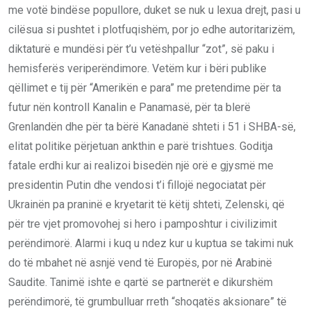
me votë bindëse popullore, duket se nuk u lexua drejt, pasi u
cilësua si pushtet i plotfuqishëm, por jo edhe autoritarizëm,
diktaturë e mundësi për t’u vetëshpallur “zot”, së paku i
hemisferës veriperëndimore. Vetëm kur i bëri publike
qëllimet e tij për “Amerikën e para” me pretendime për ta
futur nën kontroll Kanalin e Panamasë, për ta blerë
Grenlandën dhe për ta bërë Kanadanë shteti i 51 i SHBA-së,
elitat politike përjetuan ankthin e parë trishtues. Goditja
fatale erdhi kur ai realizoi bisedën një orë e gjysmë me
presidentin Putin dhe vendosi t’i fillojë negociatat për
Ukrainën pa praninë e kryetarit të këtij shteti, Zelenski, që
për tre vjet promovohej si hero i pamposhtur i civilizimit
perëndimorë. Alarmi i kuq u ndez kur u kuptua se takimi nuk
do të mbahet në asnjë vend të Europës, por në Arabinë
Saudite. Tanimë ishte e qartë se partnerët e dikurshëm
perëndimorë, të grumbulluar rreth “shoqatës aksionare” të