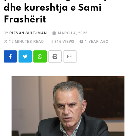
dhe kureshtja e Sami
Frashërit
BY
RIZVAN SULEJMANI
MARCH 4, 2025
15 MINUTES READ
316
VIEWS
1 YEAR AGO
Whatsapp
Print
Share
via
Email