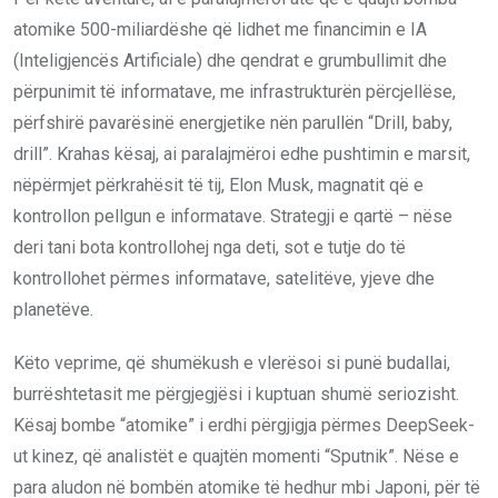
atomike 500-miliardëshe që lidhet me financimin e IA
(Inteligjencës Artificiale) dhe qendrat e grumbullimit dhe
përpunimit të informatave, me infrastrukturën përcjellëse,
përfshirë pavarësinë energjetike nën parullën “Drill, baby,
drill”. Krahas kësaj, ai paralajmëroi edhe pushtimin e marsit,
nëpërmjet përkrahësit të tij, Elon Musk, magnatit që e
kontrollon pellgun e informatave. Strategji e qartë – nëse
deri tani bota kontrollohej nga deti, sot e tutje do të
kontrollohet përmes informatave, satelitëve, yjeve dhe
planetëve.
Këto veprime, që shumëkush e vlerësoi si punë budallai,
burrështetasit me përgjegjësi i kuptuan shumë seriozisht.
Kësaj bombe “atomike” i erdhi përgjigja përmes DeepSeek-
ut kinez, që analistët e quajtën momenti “Sputnik”. Nëse e
para aludon në bombën atomike të hedhur mbi Japoni, për të