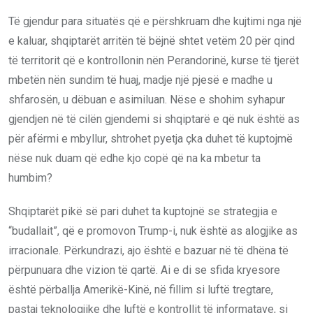
Të gjendur para situatës që e përshkruam dhe kujtimi nga një
e kaluar, shqiptarët arritën të bëjnë shtet vetëm 20 për qind
të territorit që e kontrollonin nën Perandorinë, kurse të tjerët
mbetën nën sundim të huaj, madje një pjesë e madhe u
shfarosën, u dëbuan e asimiluan. Nëse e shohim syhapur
gjendjen në të cilën gjendemi si shqiptarë e që nuk është as
për afërmi e mbyllur, shtrohet pyetja çka duhet të kuptojmë
nëse nuk duam që edhe kjo copë që na ka mbetur ta
humbim?
Shqiptarët pikë së pari duhet ta kuptojnë se strategjia e
“budallait”, që e promovon Trump-i, nuk është as alogjike as
irracionale. Përkundrazi, ajo është e bazuar në të dhëna të
përpunuara dhe vizion të qartë. Ai e di se sfida kryesore
është përballja Amerikë-Kinë, në fillim si luftë tregtare,
pastaj teknologjike dhe luftë e kontrollit të informatave, si