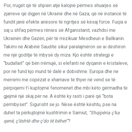
Por, rrugët që të shpien atje kalojnë përmes shuarjes së
zjarreve që digjen në Ukrainë dhe në Gaza, që në instancë të
fundit janë efekte anësore të ngritjes së kësaj force. Fuqia e
saj u shfaq përmes rënies së Afganistanit, vazhdoi me
Ukrainën dhe Gazën, për të rrezikuar Mesdheun e Ballkanin.
Takimi në Arabinë Saudite sikur paralajmëron se ai dëshiron
me një goditje të mbysë dy miza. Kjo është strategji e
“budallait” që bën rrëmujë, si elefanti në dyqanin e kristaleve,
por në fund kjo mund të dalë e dobishme. Europa dhe ne
merremi me copëzat e xhamave të thyer në vend se të
përpiqemi t’i kuptojmë fenomenet dhe mbi këto gërmadha të
gjejmë një skaj për ne. A është ky rasti i parë që “bota
përmbyset”. Sigurisht se jo. Nëse është kështu, pse na
duhet ta përkujtojmë kushtrimin e Samiut,
“Shqipëria ç’ka
qenë, ç’është dhe ç’do të bëhet”
?