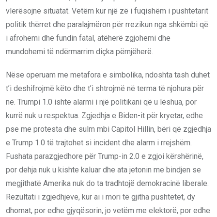
vlerësojnë situatat. Vetëm kur një zë i fuqishëm i pushtetarit
politik thërret dhe paralajmëron për rrezikun nga shkëmbi që
i afrohemi dhe fundin fatal, atëherë zgjohemi dhe
mundohemi të ndërmarrim diçka përnjëherë.
Nëse operuam me metafora e simbolika, ndoshta tash duhet
t’i deshifrojmë këto dhe t’i shtrojmë në terma të njohura për
ne. Trumpi 1.0 ishte alarmi i një politikani që u lëshua, por
kurrë nuk u respektua. Zgjedhja e Biden-it për kryetar, edhe
pse me protesta dhe sulm mbi Capitol Hillin, bëri që zgjedhja
e Trump 1.0 të trajtohet si incident dhe alarm i rrejshëm.
Fushata parazgjedhore për Trump-in 2.0 e zgjoi kërshërinë,
por dehja nuk u kishte kaluar dhe ata jetonin me bindjen se
megjithatë Amerika nuk do ta tradhtojë demokracinë liberale.
Rezultati i zgjedhjeve, kur ai i mori të gjitha pushtetet, dy
dhomat, por edhe gjyqësorin, jo vetëm me elektorë, por edhe