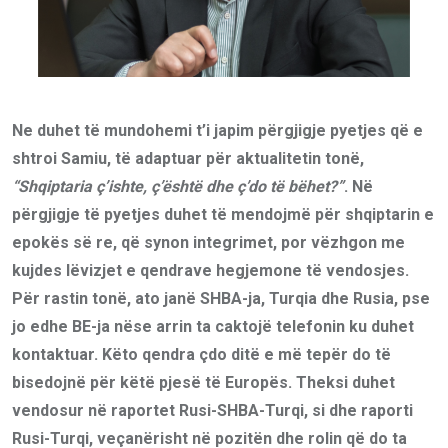
Ne duhet të mundohemi t’i japim përgjigje pyetjes që e
shtroi Samiu, të adaptuar për aktualitetin tonë,
“Shqiptaria ç’ishte, ç’është dhe ç’do të bëhet?”
. Në
përgjigje të pyetjes duhet të mendojmë për shqiptarin e
epokës së re, që synon integrimet, por vëzhgon me
kujdes lëvizjet e qendrave hegjemone të vendosjes.
Për rastin tonë, ato janë SHBA-ja, Turqia dhe Rusia, pse
jo edhe BE-ja nëse arrin ta caktojë telefonin ku duhet
kontaktuar. Këto qendra çdo ditë e më tepër do të
bisedojnë për këtë pjesë të Europës. Theksi duhet
vendosur në raportet Rusi-SHBA-Turqi, si dhe raporti
Rusi-Turqi, veçanërisht në pozitën dhe rolin që do ta