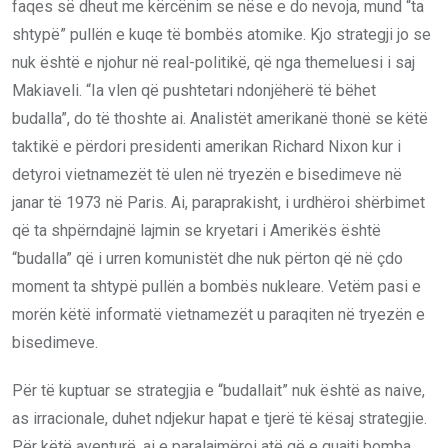
faqes së dheut me kërcënim se nëse e do nevoja, mund “ta
shtypë” pullën e kuqe të bombës atomike. Kjo strategji jo se
nuk është e njohur në real-politikë, që nga themeluesi i saj
Makiaveli. “Ia vlen që pushtetari ndonjëherë të bëhet
budalla”, do të thoshte ai. Analistët amerikanë thonë se këtë
taktikë e përdori presidenti amerikan Richard Nixon kur i
detyroi vietnamezët të ulen në tryezën e bisedimeve në
janar të 1973 në Paris. Ai, paraprakisht, i urdhëroi shërbimet
që ta shpërndajnë lajmin se kryetari i Amerikës është
“budalla” që i urren komunistët dhe nuk përton që në çdo
moment ta shtypë pullën a bombës nukleare. Vetëm pasi e
morën këtë informatë vietnamezët u paraqiten në tryezën e
bisedimeve.
Për të kuptuar se strategjia e “budallait” nuk është as naive,
as irracionale, duhet ndjekur hapat e tjerë të kësaj strategjie.
Për këtë aventurë, ai e paralajmëroi atë që e quajti bomba