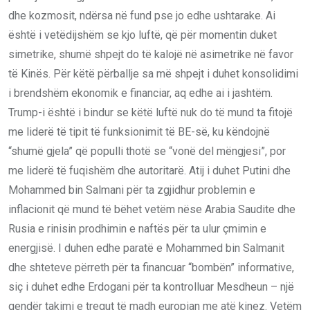
dhe kozmosit, ndërsa në fund pse jo edhe ushtarake. Ai
është i vetëdijshëm se kjo luftë, që për momentin duket
simetrike, shumë shpejt do të kalojë në asimetrike në favor
të Kinës. Për këtë përballje sa më shpejt i duhet konsolidimi
i brendshëm ekonomik e financiar, aq edhe ai i jashtëm.
Trump-i është i bindur se këtë luftë nuk do të mund ta fitojë
me liderë të tipit të funksionimit të BE-së, ku këndojnë
“shumë gjela” që populli thotë se “vonë del mëngjesi”, por
me liderë të fuqishëm dhe autoritarë. Atij i duhet Putini dhe
Mohammed bin Salmani për ta zgjidhur problemin e
inflacionit që mund të bëhet vetëm nëse Arabia Saudite dhe
Rusia e rinisin prodhimin e naftës për ta ulur çmimin e
energjisë. I duhen edhe paratë e Mohammed bin Salmanit
dhe shteteve përreth për ta financuar “bombën” informative,
siç i duhet edhe Erdogani për ta kontrolluar Mesdheun – një
qendër takimi e tregut të madh europian me atë kinez. Vetëm