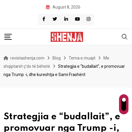
Skip
August 8, 2026
to
content
revistashenja.com
Blog
Tema e muajit
Me
shqiptarët ç’do të bëhetë
Strategjia e “budallait”, e promovuar
nga Trump -i, dhe kureshtja e Sami Frashërit
Strategjia e “budallait”, e
promovuar nga Trump -i,