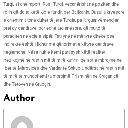
Turqi, si dhe raporti Rusi-Turqi, veçanërisht në pozitën dhe
rolin që do ta ketë kjo e fundit për Ballkanin. Busulla kryesore
e orientimit tonë duhet të jetë Turqia, pa larguar vëmendjen
prej dy qendrave, por edhe ato anësore, që mund të
paraqiten në ecje e sipër. Fati ynë në mënyrë direke ose
indirekte është i lidhur me qëndrimet e këtyre qendrave
hegjemone. Nëse nuk e kemi parasysh këtë realitet,
rrezikojmë në rastin më të mirë kufirin, që sot e mbrojmë në
Ibër të Mitrovicës dhe Vardar të Shkupit, ndërsa në rastin më
të mirë të mundohemi ta mbrojmë Prishtinën në Graçanicë
dhe Tetovën në Grupçin.
Author