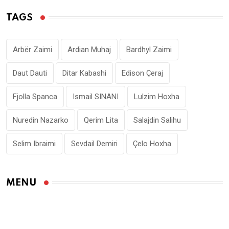
TAGS
Arbër Zaimi
Ardian Muhaj
Bardhyl Zaimi
Daut Dauti
Ditar Kabashi
Edison Çeraj
Fjolla Spanca
Ismail SINANI
Lulzim Hoxha
Nuredin Nazarko
Qerim Lita
Salajdin Salihu
Selim Ibraimi
Sevdail Demiri
Çelo Hoxha
MENU