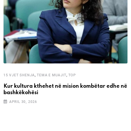
,
,
15 VJET SHENJA
TEMA E MUAJIT
TOP
Kur kultura kthehet në mision kombëtar edhe në
bashkëkohësi
APRIL 30, 2026