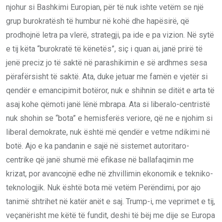
njohur si Bashkimi Europian, për të nuk ishte vetëm se një
grup burokratësh të humbur në kohë dhe hapësirë, që
prodhojnë letra pa vlerë, strategji, pa ide e pa vizion. Në sytë
e tij këta “burokratë të kënetës”, siç i quan ai, janë prirë të
jenë preciz jo të saktë në parashikimin e së ardhmes sesa
përafërsisht të saktë. Ata, duke jetuar me famën e vjetër si
qendër e emancipimit botëror, nuk e shihnin se ditët e arta të
asaj kohe qëmoti janë lënë mbrapa. Ata si liberalo-centristë
nuk shohin se “bota” e hemisferës veriore, që ne e njohim si
liberal demokrate, nuk është më qendër e vetme ndikimi në
botë. Ajo e ka pandanin e sajë në sistemet autoritaro-
centrike që janë shumë më efikase në ballafaqimin me
krizat, por avancojnë edhe në zhvillimin ekonomik e tekniko-
teknologjik. Nuk është bota më vetëm Perëndimi, por ajo
tanimë shtrihet në katër anët e saj. Trump-i, me veprimet e tij,
veçanërisht me këtë të fundit, deshi të bëj me dije se Europa