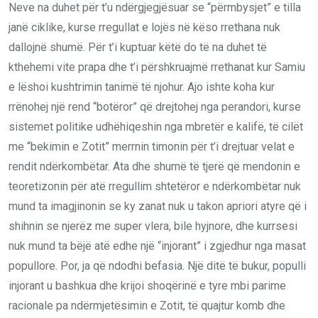
Neve na duhet për t’u ndërgjegjësuar se “përmbysjet” e tilla
janë ciklike, kurse rregullat e lojës në këso rrethana nuk
dallojnë shumë. Për t’i kuptuar këtë do të na duhet të
kthehemi vite prapa dhe t’i përshkruajmë rrethanat kur Samiu
e lëshoi kushtrimin tanimë të njohur. Ajo ishte koha kur
rrënohej një rend “botëror” që drejtohej nga perandori, kurse
sistemet politike udhëhiqeshin nga mbretër e kalifë, të cilët
me “bekimin e Zotit” merrnin timonin për t’i drejtuar velat e
rendit ndërkombëtar. Ata dhe shumë të tjerë që mendonin e
teoretizonin për atë rregullim shtetëror e ndërkombëtar nuk
mund ta imagjinonin se ky zanat nuk u takon apriori atyre që i
shihnin se njerëz me super vlera, bile hyjnore, dhe kurrsesi
nuk mund ta bëjë atë edhe një “injorant” i zgjedhur nga masat
popullore. Por, ja që ndodhi befasia. Një ditë të bukur, populli
injorant u bashkua dhe krijoi shoqërinë e tyre mbi parime
racionale pa ndërmjetësimin e Zotit, të quajtur komb dhe