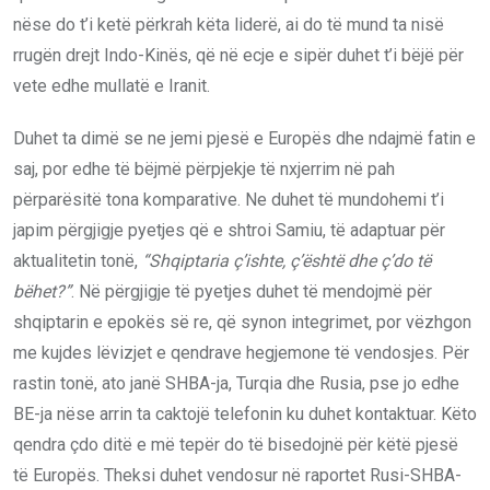
nëse do t’i ketë përkrah këta liderë, ai do të mund ta nisë
rrugën drejt Indo-Kinës, që në ecje e sipër duhet t’i bëjë për
vete edhe mullatë e Iranit.
Duhet ta dimë se ne jemi pjesë e Europës dhe ndajmë fatin e
saj, por edhe të bëjmë përpjekje të nxjerrim në pah
përparësitë tona komparative. Ne duhet të mundohemi t’i
japim përgjigje pyetjes që e shtroi Samiu, të adaptuar për
aktualitetin tonë,
“Shqiptaria ç’ishte, ç’është dhe ç’do të
bëhet?”
. Në përgjigje të pyetjes duhet të mendojmë për
shqiptarin e epokës së re, që synon integrimet, por vëzhgon
me kujdes lëvizjet e qendrave hegjemone të vendosjes. Për
rastin tonë, ato janë SHBA-ja, Turqia dhe Rusia, pse jo edhe
BE-ja nëse arrin ta caktojë telefonin ku duhet kontaktuar. Këto
qendra çdo ditë e më tepër do të bisedojnë për këtë pjesë
të Europës. Theksi duhet vendosur në raportet Rusi-SHBA-