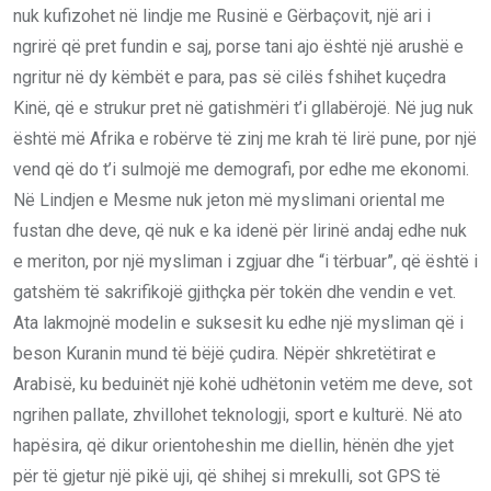
nuk kufizohet në lindje me Rusinë e Gërbaçovit, një ari i
ngrirë që pret fundin e saj, porse tani ajo është një arushë e
ngritur në dy këmbët e para, pas së cilës fshihet kuçedra
Kinë, që e strukur pret në gatishmëri t’i gllabërojë. Në jug nuk
është më Afrika e robërve të zinj me krah të lirë pune, por një
vend që do t’i sulmojë me demografi, por edhe me ekonomi.
Në Lindjen e Mesme nuk jeton më myslimani oriental me
fustan dhe deve, që nuk e ka idenë për lirinë andaj edhe nuk
e meriton, por një mysliman i zgjuar dhe “i tërbuar”, që është i
gatshëm të sakrifikojë gjithçka për tokën dhe vendin e vet.
Ata lakmojnë modelin e suksesit ku edhe një mysliman që i
beson Kuranin mund të bëjë çudira. Nëpër shkretëtirat e
Arabisë, ku beduinët një kohë udhëtonin vetëm me deve, sot
ngrihen pallate, zhvillohet teknologji, sport e kulturë. Në ato
hapësira, që dikur orientoheshin me diellin, hënën dhe yjet
për të gjetur një pikë uji, që shihej si mrekulli, sot GPS të