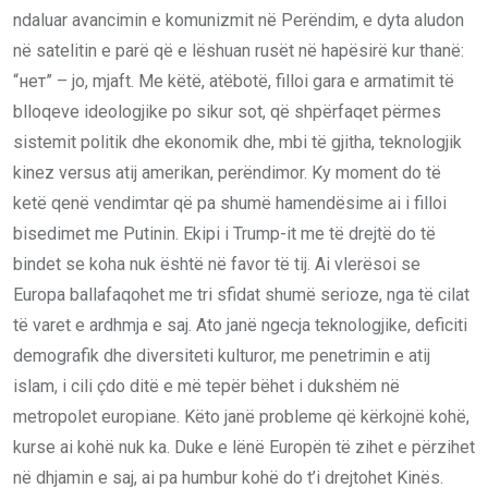
ndaluar avancimin e komunizmit në Perëndim, e dyta aludon
në satelitin e parë që e lëshuan rusët në hapësirë kur thanë:
“нет” – jo, mjaft. Me këtë, atëbotë, filloi gara e armatimit të
blloqeve ideologjike po sikur sot, që shpërfaqet përmes
sistemit politik dhe ekonomik dhe, mbi të gjitha, teknologjik
kinez versus atij amerikan, perëndimor. Ky moment do të
ketë qenë vendimtar që pa shumë hamendësime ai i filloi
bisedimet me Putinin. Ekipi i Trump-it me të drejtë do të
bindet se koha nuk është në favor të tij. Ai vlerësoi se
Europa ballafaqohet me tri sfidat shumë serioze, nga të cilat
të varet e ardhmja e saj. Ato janë ngecja teknologjike, deficiti
demografik dhe diversiteti kulturor, me penetrimin e atij
islam, i cili çdo ditë e më tepër bëhet i dukshëm në
metropolet europiane. Këto janë probleme që kërkojnë kohë,
kurse ai kohë nuk ka. Duke e lënë Europën të zihet e përzihet
në dhjamin e saj, ai pa humbur kohë do t’i drejtohet Kinës.