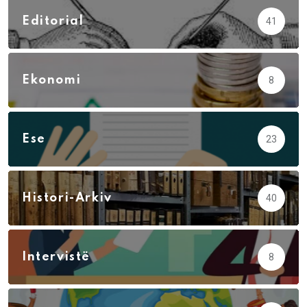
Editorial
41
Ekonomi
8
Ese
23
Histori-Arkiv
40
Intervistë
8