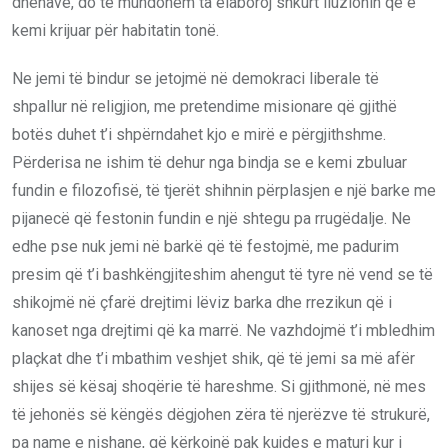
dhënave, do të mundohem ta elaboroj shkurt iluzionin që e
kemi krijuar për habitatin tonë.
Ne jemi të bindur se jetojmë në demokraci liberale të
shpallur në religjion, me pretendime misionare që gjithë
botës duhet t’i shpërndahet kjo e mirë e përgjithshme.
Përderisa ne ishim të dehur nga bindja se e kemi zbuluar
fundin e filozofisë, të tjerët shihnin përplasjen e një barke me
pijanecë që festonin fundin e një shtegu pa rrugëdalje. Ne
edhe pse nuk jemi në barkë që të festojmë, me padurim
presim që t’i bashkëngjiteshim ahengut të tyre në vend se të
shikojmë në çfarë drejtimi lëviz barka dhe rrezikun që i
kanoset nga drejtimi që ka marrë. Ne vazhdojmë t’i mbledhim
plaçkat dhe t’i mbathim veshjet shik, që të jemi sa më afër
shijes së kësaj shoqërie të hareshme. Si gjithmonë, në mes
të jehonës së këngës dëgjohen zëra të njerëzve të strukurë,
pa name e nishane, që kërkojnë pak kujdes e maturi kur i