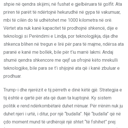
shpie në qendra skijimi, në fushat e gjelbëruara të golfit. Ata
priren të parët të ndërtojnë hekurudhë në gypa të vakumuar,
mbi të cilën do të udhëtohet me 1000 kilometra në orë.
Vërtet ata nuk kanë kapacitet të prodhojnë shkencë, dije e
teknologji si Perëndimi e Lindja, por teknologjikja, dija dhe
shkenca blihen në tregun e lirë për para të majme, ndërsa ata
paranë e kanë me bollëk, bile për t’iu marrë lakmi. Andaj
shumë qendra shkencore me qejf ua ofrojnë këto mrekulli
teknologjike, bile para se t’i shijojnë ata që i kanë zbuluar e
prodhuar.
Trump-i dhe njerëzit e tij përreth e dinë këtë gjë. Strategjia e
tij është e qartë për ata që duan ta kuptojnë. Ky sistem
politik e rend ndërkombëtarë duhet rrënuar. Për rrënim nuk ju
duhet njeri i urtë, i ditur, por një “budalla”. Një “budalla” që në
çdo moment mund të urdhërojë një shtet “të fshihet” prej