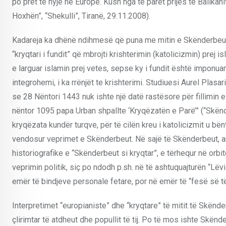
po pret të hyjë në Europë. Kush nga të parët prijës të Ballka
Hoxhën”, “Shekulli”, Tiranë, 29.11.2008).
Kadareja ka dhënë ndihmesë që puna me mitin e Skënderbeut t
“kryqtari i fundit” që mbrojti krishterimin (katolicizmin) prej i
e larguar islamin prej vetes, sepse ky i fundit është imponua
integrohemi, i ka rrënjët te krishterimi. Studiuesi Aurel Pla
se 28 Nëntori 1443 nuk ishte një datë rastësore për fillimin e
nëntor 1095 papa Urban shpallte ‘Kryqëzatën e Parë’” (“Skënderb
kryqëzata kundër turqve, për të cilën kreu i katolicizmit u bënt
vendosur veprimet e Skënderbeut. Në sajë të Skënderbeut, arb
historiografike e “Skënderbeut si kryqtar”, e tërhequr në or
veprimin politik, siç po ndodh p.sh. në të ashtuquajturën “Lëvi
emër të bindjeve personale fetare, por në emër të “fesë së t
Interpretimet “europianiste” dhe “kryqtare” të mitit të Skënder
çlirimtar të atdheut dhe popullit të tij. Po të mos ishte Skën