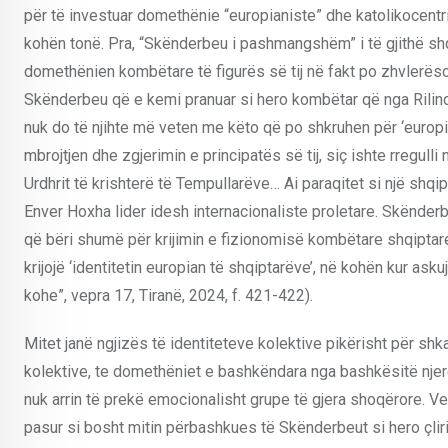
për të investuar domethënie “europianiste” dhe katolikocentris
kohën tonë. Pra, “Skënderbeu i pashmangshëm” i të gjithë shq
domethënien kombëtare të figurës së tij në fakt po zhvlerësoj
Skënderbeu që e kemi pranuar si hero kombëtar që nga Rilind
nuk do të njihte më veten me këto që po shkruhen për ‘europi
mbrojtjen dhe zgjerimin e principatës së tij, siç ishte rregull
Urdhrit të krishterë të Tempullarëve… Ai paraqitet si një shqip
Enver Hoxha lider idesh internacionaliste proletare. Skënder
që bëri shumë për krijimin e fizionomisë kombëtare shqiptare
krijojë ‘identitetin europian të shqiptarëve’, në kohën kur ask
kohe”, vepra 17, Tiranë, 2024, f. 421-422).
Mitet janë ngjizës të identiteteve kolektive pikërisht për shk
kolektive, te domethëniet e bashkëndara nga bashkësitë njerë
nuk arrin të prekë emocionalisht grupe të gjera shoqërore.
pasur si bosht mitin përbashkues të Skënderbeut si hero çliri