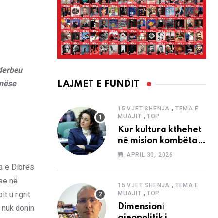
nderbeu
 nëse
LAJMET E FUNDIT
,
15 VJET SHENJA
TEMA E
,
MUAJIT
TOP
Kur kultura kthehet
në mision kombëtar
edhe në
APRIL 30, 2026
bashkëkohësi
a e Dibrës
 se në
,
15 VJET SHENJA
TEMA E
,
t u ngrit
MUAJIT
TOP
Dimensioni
t nuk donin
gjeopolitik i