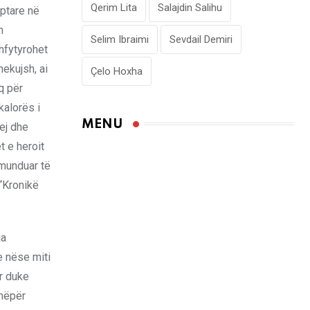
Qerim Lita
Salajdin Salihu
iptare në
n
Selim Ibraimi
Sevdail Demiri
hfytyrohet
ekujsh, ai
Çelo Hoxha
q për
kalorës i
MENU
qej dhe
t e heroit
 munduar të
(“Kronikë
ja
e nëse miti
r duke
 nëpër