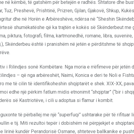
dhe në këmbë, të gatshëm për betejën e radhës. Shtatore dhe bus
, Tuz, Preshevë, Prishtinë, Prizren, Gjilan, Gjakovë, Shkup, Kukës
ë ngritur dhe në Horën e Arbëreshëve, ndërsa në “Sheshin Skëndeb
 ndërtesë shumëkatëshe që ka trajtën e kokës së Skënderbeut me g
piktura, fotografi, filma, kartmonedhë, romane, libra, suvenire,
je etj.), Skënderbeu është i pranishëm në jetën e përditshme të shqip
arëve.
ktiv i Rilindjes sonë Kombëtare. Nga moria e rrëfimeve për jetën
lindjes – që nga arbëreshët, Naimi, Konica e deri te Noli e Fishta
ero me të cilin të identifikoheshin shqiptarët e shek. XIX-XX, pav
hmoi edhe një përkim fatlum midis etnonimit “shqiptar” (“bir i shq
rës së Kastriotëve, i cili u adoptua si flamur i kombit.
që guxonte të përballej me një “superfuqi” ushtarake për të rifituar l
ullin e tij. Miti rezultoi tepër i dobishëm në përpjekjet e shqiptar
 dhe lirinë kundër Perandorisë Osmane, shteteve ballkanike e pus