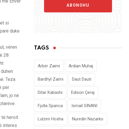
im me Enver
ABONOHU
et si
ë parë duke
ut, vëren
TAGS
më 28
ht
Arbër Zaimi
Ardian Muhaj
t duhen
në. Teza
Bardhyl Zaimi
Daut Dauti
ë për
Ditar Kabashi
Edison Çeraj
lam, jo në
ptarëve.
Fjolla Spanca
Ismail SINANI
 të heroit
Lulzim Hoxha
Nuredin Nazarko
ë interes