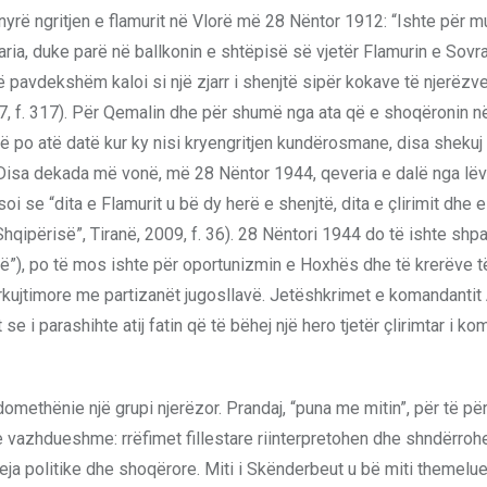
ënyrë ngritjen e flamurit në Vlorë më 28 Nëntor 1912: “Ishte për m
ia, duke parë në ballkonin e shtëpisë së vjetër Flamurin e Sovra
 të pavdekshëm kaloi si një zjarr i shenjtë sipër kokave të njerëzv
2007, f. 317). Për Qemalin dhe për shumë nga ata që e shoqëronin n
t: në po atë datë kur ky nisi kryengritjen kundërosmane, disa sheku
tar. Disa dekada më vonë, më 28 Nëntor 1944, qeveria e dalë nga lëv
soi se “dita e Flamurit u bë dy herë e shenjtë, dita e çlirimit dhe 
 Shqipërisë”, Tiranë, 2009, f. 36). 28 Nëntori 1944 do të ishte shpa
retë”), po të mos ishte për oportunizmin e Hoxhës dhe të krerëve të
rkujtimore me partizanët jugosllavë. Jetëshkrimet e komandanti
 i parashihte atij fatin që të bëhej një hero tjetër çlirimtar i ko
domethënie një grupi njerëzor. Prandaj, “puna me mitin”, për të pë
e vazhdueshme: rrëfimet fillestare riinterpretohen dhe shndërrohe
ja politike dhe shoqërore. Miti i Skënderbeut u bë miti themelues