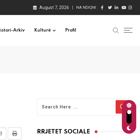
August 7, 2026
NA NDIQNI :
istori-Arkiv
Kulturë
Profil
RRJETET SOCIALE
Share
Print