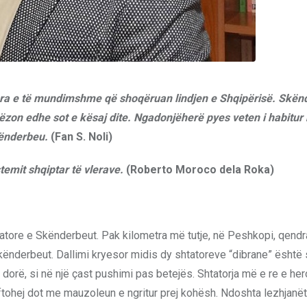
para e të mundimshme që shoqëruan lindjen e Shqipërisë. Skë
mëzon edhe sot e kësaj dite. Ngadonjëherë pyes veten i habitur
Skënderbeu.
(Fan S. Noli)
temit shqiptar të vlerave.
(Roberto Moroco dela Roka)
tatore e Skënderbeut. Pak kilometra më tutje, në Peshkopi, qendr
kënderbeut. Dallimi kryesor midis dy shtatoreve “dibrane” është
ë, si në një çast pushimi pas betejës. Shtatorja më e re e heroi
aftohej dot me mauzoleun e ngritur prej kohësh. Ndoshta lezhjanë