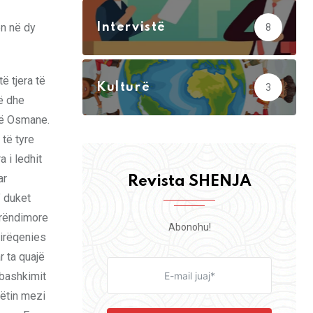
ën në dy
Intervistë
8
ë tjera të
Kulturë
3
ë dhe
isë Osmane.
 të tyre
a i ledhit
ar
Revista SHENJA
” duket
erëndimore
Abonohu!
mirëqenies
r ta quajë
 bashkimit
rëtin mezi