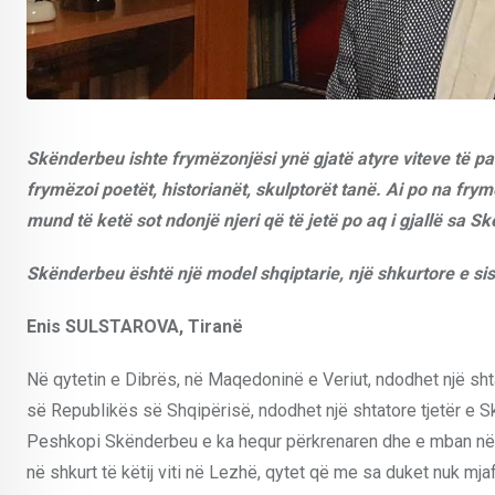
Skënderbeu ishte frymëzonjësi ynë gjatë atyre viteve të 
frymëzoi poetët, historianët, skulptorët tanë. Ai po na fry
mund të ketë sot ndonjë njeri që të jetë po aq i gjallë sa 
Skënderbeu është një model shqiptarie, një shkurtore e sis
Enis SULSTAROVA
, Tiranë
Në qytetin e Dibrës, në Maqedoninë e Veriut, ndodhet një sh
së Republikës së Shqipërisë, ndodhet një shtatore tjetër e S
Peshkopi Skënderbeu e ka hequr përkrenaren dhe e mban në dor
në shkurt të këtij viti në Lezhë, qytet që me sa duket nuk mj