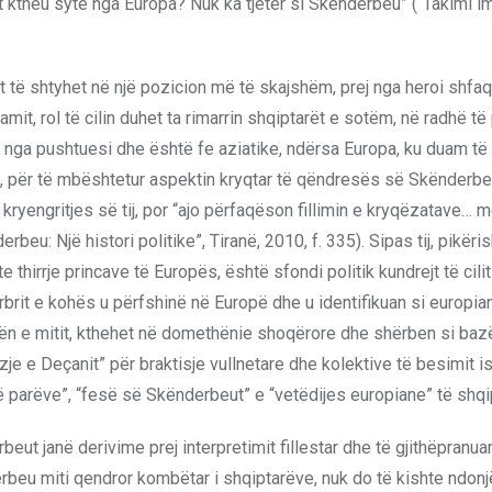
nit ktheu sytë nga Europa? Nuk ka tjetër si Skënderbeu” (“Takimi 
ë shtyhet në një pozicion më të skajshëm, prej nga heroi shfaq
slamit, rol të cilin duhet ta rimarrin shqiptarët e sotëm, në radhë t
r nga pushtuesi dhe është fe aziatike, ndërsa Europa, ku duam të
sari, për të mbështetur aspektin kryqtar të qëndresës së Skënderbe
 kryengritjes së tij, por “ajo përfaqëson fillimin e kryqëzatave… 
eu: Një histori politike”, Tiranë, 2010, f. 335). Sipas tij, pikëris
e thirrje princave të Europës, është sfondi politik kundrejt të cili
rit e kohës u përfshinë në Europë dhe u identifikuan si europia
bitën e mitit, kthehet në domethënie shoqërore dhe shërben si baz
zje e Deçanit” për braktisje vullnetare dhe kolektive të besimit is
ë parëve”, “fesë së Skënderbeut” e “vetëdijes europiane” të shqi
beut janë derivime prej interpretimit fillestar dhe të gjithëpranuar
derbeu miti qendror kombëtar i shqiptarëve, nuk do të kishte ndonj