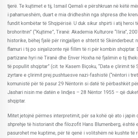
tjerë. Te kujtimet e tij, Ismail Qemali e përshkruan në këtë m
i paharrueshëm, duart e mia dridheshin nga shpresa dhe krenar
fundit kombëtar të Shqipërisë. U duk sikur shpirti i atij heroi
brohoritnin” (“Kujtime”, Tiranë: Akademia Kulturore “Iliria”, 
historike, bëhej fjalë për ringjalljen e shtetit të Skënderbeu
flamuri i tij po sinjalizonte një fillim të ri për kombin shqip
partizane hyri në Tiranë dhe Enver Hoxha në fjalimin e tij thek
të popullit shqiptar” (cit. te Kasem Biçoku, “Data e çlirimit të
zyrtare e çlirimit prej pushtuesve nazi-fashistë (“nëntori i t
komunistë për të pasur 29 Nëntorin si datë të përbashkët pë
Jashari nisin me datën e lindjes – 28 Nëntor 1955 – që duket se
shqiptar.
Mitet jetojnë përmes interpretimit, për sa kohë që ato i japin 
shprehje të historianit dhe filozofit Hans Blumenberg, është 
pasurohet me kuptime, për të qenë i volitshëm në kushte të re