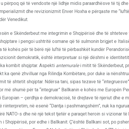
, u përpoq që të vendoste një lidhje midis paraardhësve të tij dhe
imperializmit dhe revizionizmit Enver Hoxha e përqaste me “luft
dër Venedikut.
resën e Skënderbeut me integrimin e Shqipërisë dhe të shteteve t
qiptare i pengoi ushtritë osmane që të sulmonin brigjet e Italis
ra të kohës për të bërë një luftë të përbashkët kundër Perandor
icionit demokratik, është interpretuar si një dëshmi e identitetit
i ka kombit shqiptar. Aspekti
antemurale
i mitit të Skënderbeut, pr
kt ka qenë zhvilluar nga Rilindja Kombëtare, por duke ia nënshtru
limit të shtetit shqiptar. Ndërsa tani, sipas tezave të “integruesve
j, por më shumë për ta “integruar” Ballkanin e kohës me Europën P
 Europian – çerdhja e demokracisë, të drejtave të njeriut dhe e 
ë riinterpretim, në esenë “Dantja i pashmangshëm”, nuk ka ngurua
rë NATO-s dhe në një tekst tjetër e paraqet heroin si vizionar të
 i Shqipërisë, por edhe i Ballkanit. Ç’është Ballkani sot, po pshe