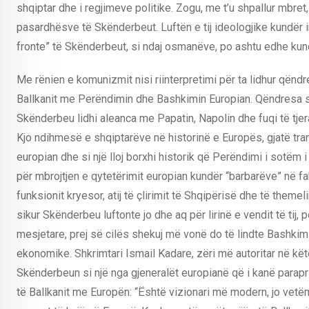
shqiptar dhe i regjimeve politike. Zogu, me t’u shpallur mbret
pasardhësve të Skënderbeut. Luftën e tij ideologjike kundër 
fronte” të Skënderbeut, si ndaj osmanëve, po ashtu edhe kun
Me rënien e komunizmit nisi riinterpretimi për ta lidhur qënd
Ballkanit me Perëndimin dhe Bashkimin Europian. Qëndresa sh
Skënderbeu lidhi aleanca me Papatin, Napolin dhe fuqi të tje
Kjo ndihmesë e shqiptarëve në historinë e Europës, gjatë tranz
europian dhe si një lloj borxhi historik që Perëndimi i sotëm 
për mbrojtjen e qytetërimit europian kundër “barbarëve” në fa
funksionit kryesor, atij të çlirimit të Shqipërisë dhe të theme
sikur Skënderbeu luftonte jo dhe aq për lirinë e vendit të ti
mesjetare, prej së cilës shekuj më vonë do të lindte Bashkimi
ekonomike. Shkrimtari Ismail Kadare, zëri më autoritar në kët
Skënderbeun si një nga gjeneralët europianë që i kanë parapri
të Ballkanit me Europën: “Është vizionari më modern, jo vetëm