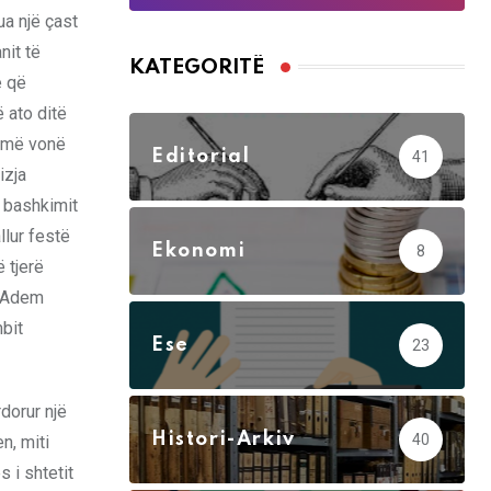
ua një çast
nit të
KATEGORITË
e që
ë ato ditë
j më vonë
Editorial
41
izja
e bashkimit
llur festë
Ekonomi
8
 tjerë
t Adem
mbit
Ese
23
rdorur një
Histori-Arkiv
40
n, miti
 i shtetit