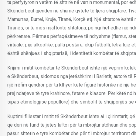
ta përfytyronin vetëm të shtrirë në varrin monumental, por e
Skënderbeut gjenden në shumë qytete të tjera shqiptare: Tivar
Mamurras, Burrel, Krujë, Tiranë, Korçë etj. Një shtatore ësht
Tiranës, si të mos mjaftonte shtatorja, po ngrihet edhe një
përkrenare. Përmes përfaqësimeve të ndryshme (flamur, stema, 
virtuale, pije alkoolike, pulla postare, ekip futbolli, letra lo
është shënjues i shqiptarisë, i identitetit kombëtar të shqipt
Krijimi i mitit kombëtar të Skënderbeut ishte një veprim kole
e Skënderbeut, sidomos nga jetëshkrimi i Barletit, autorë të Ri
një rrëfim qendror për ta kthyer këtë figurë historike në një h
prej ndarjeve të tyre krahinore, fetare e klasore. Për këtë ndi
sipas etimologjisë popullore) dhe simbolit të shqiponjës së de
Kuptimi fillestar i mitit të Skënderbeut ishte ai i çlirimtarit, 
që deri në fund të jetës luftoi për ta mbrojtur atdheun dhe pop
pasur shtetin e tyre kombëtar dhe për t’i mbrojtur territoret