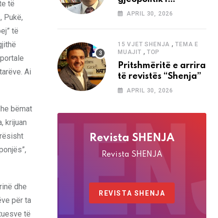
te të
analizave të Abdi
APRIL 30, 2026
, Pukë,
Baletës në revistën
ej” të
“Shenja”
,
jithë
15 VJET SHENJA
TEMA E
,
MUAJIT
TOP
 portale
Pritshmëritë e arrira
tarëve. Ai
të revistës “Shenja”
APRIL 30, 2026
 dhe bëmat
, krijuan
arësisht
Revista SHENJA
iponjës”,
Revista SHENJA
irinë dhe
REVISTA SHENJA
ëve për ta
htuesve të