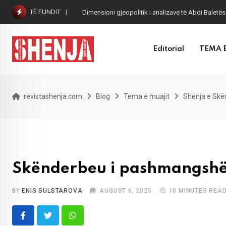
Skip
TË FUNDIT
Dimensioni gjeopolitik i analizave të Abdi Baletës
to
content
Editorial
TEMA 
revistashenja.com
Blog
Tema e muajit
Shenja e Skë
Skënderbeu i pashmangsh
BY
ENIS SULSTAROVA
AUGUST 6, 2025
10 MINUTES REA
Whatsapp