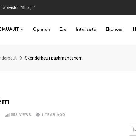
 në revistën “Shenja”
E MUAJIT
Opinion
Ese
Intervistë
Ekonomi
H
nderbeut
Skënderbeu i pashmangshëm
ëm
D
553
VIEWS
1 YEAR AGO