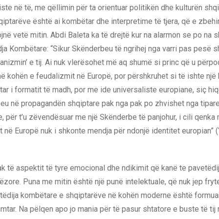
te në të, me qëllimin për ta orientuar politikën dhe kulturën shq
iptarëve është ai kombëtar dhe interpretime të tjera, që e zbehi
në vetë mitin. Abdi Baleta ka të drejtë kur na alarmon se po na s
ja Kombëtare: “Sikur Skënderbeu të ngrihej nga varri pas pesë sh
anizmin’ e tij. Ai nuk vlerësohet më aq shumë si princ që u përpo
i në kohën e feudalizmit në Europë, por përshkruhet si të ishte një 
tar i formatit të madh, por me ide universaliste europiane, siç hi
beu në propagandën shqiptare pak nga pak po zhvishet nga tipare
, për t’u zëvendësuar me një Skënderbe të panjohur, i cili qenka
ujt në Europë nuk i shkonte mendja për ndonjë identitet europian” 
ak të aspektit të tyre emocional dhe ndikimit që kanë te pavetëdi
zore. Puna me mitin është një punë intelektuale, që nuk jep fryt
 Vetëdija kombëtare e shqiptarëve në kohën moderne është formua
mtar. Na pëlqen apo jo mania për të pasur shtatore e buste të tij