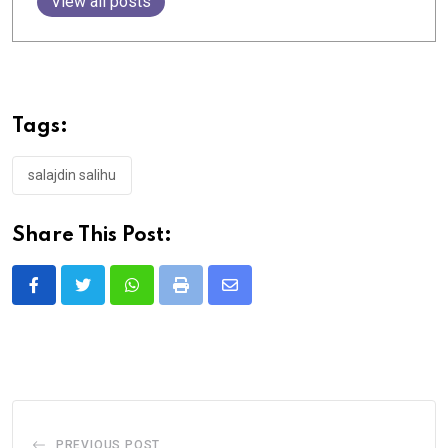
View all posts
Tags:
salajdin salihu
Share This Post:
Whatsapp
Print
Share
via
Email
PREVIOUS POST