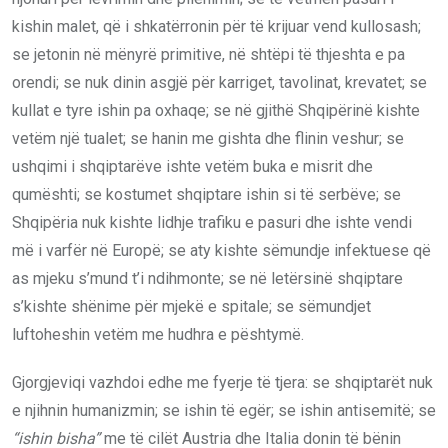
kishin malet, që i shkatërronin për të krijuar vend kullosash;
se jetonin në mënyrë primitive, në shtëpi të thjeshta e pa
orendi; se nuk dinin asgjë për karriget, tavolinat, krevatet; se
kullat e tyre ishin pa oxhaqe; se në gjithë Shqipërinë kishte
vetëm një tualet; se hanin me gishta dhe flinin veshur; se
ushqimi i shqiptarëve ishte vetëm buka e misrit dhe
qumështi; se kostumet shqiptare ishin si të serbëve; se
Shqipëria nuk kishte lidhje trafiku e pasuri dhe ishte vendi
më i varfër në Europë; se aty kishte sëmundje infektuese që
as mjeku s’mund t’i ndihmonte; se në letërsinë shqiptare
s’kishte shënime për mjekë e spitale; se sëmundjet
luftoheshin vetëm me hudhra e pështymë.
Gjorgjeviqi vazhdoi edhe me fyerje të tjera: se shqiptarët nuk
e njihnin humanizmin; se ishin të egër; se ishin antisemitë; se
“ishin bisha”
me të cilët Austria dhe Italia donin të bënin