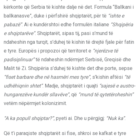
kërkonte që Serbia të kishte dalje në det. Formula “Ballkani i
ballkanasve”, duke i përfshirë shqiptarët, për të
“ishte e
pabazë”
. Ai e kundërshtoi edhe formulën italiane
“Shqipëria
e shqiptarëve”
. Shqiptarët, sipas tij, pasi s’mund të
ndaheshin nga turqit, s’duhej të kishin të drejtë fjale për fatin
e tyre. Europës i propozoi që territoret e
“njerëzve të
padisiplinuar”
të ndaheshin ndërmjet Serbisë, Greqisë dhe
Malit të Zi. Shqipëria s’duhej të kishte det dhe porte, sepse
“fiset barbare dhe
në hasmëri mes tyre”,
s’kishin aftësi
“të
udhëhiqnin shtet”
. Madje, shqiptarët i quajti
“sajesë e austro-
hungarezëve
kundër sllavëve”,
që
“mund të qytetëroheshin”
vetëm nëpërmjet kolonizimit.
“A ka popull shqiptar?”
, pyeti ai. Dhe u përgjigj:
“Nuk ka”
.
Që t’i paraqiste shqiptarët si fise, shkroi se kafkat e tyre