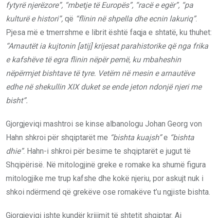
fytyrë njerëzore”, “mbetje të Europës”, “racë e egër”, “pa
kulturë e histori”,
që
“flinin në shpella dhe ecnin lakuriq”
.
Pjesa më e tmerrshme e librit është faqja e shtatë, ku thuhet:
“Arnautët ia kujtonin [atij] krijesat parahistorike që nga frika
e kafshëve të egra flinin nëpër pemë, ku mbaheshin
nëpërmjet bishtave të tyre. Vetëm në mesin e arnautëve
edhe në shekullin XIX duket se ende jeton ndonjë njeri me
bisht”.
Gjorgjeviqi mashtroi se kinse albanologu Johan Georg von
Hahn shkroi për shqiptarët me
“bishta kuajsh”
e
“bishta
dhie”
. Hahn-i shkroi për besime te shqiptarët e jugut të
Shqipërisë. Në mitologjinë greke e romake ka shumë figura
mitologjike me trup kafshe dhe kokë njeriu, por askujt nuk i
shkoi ndërmend që grekëve ose romakëve t’u ngjiste bishta.
Gjorgjeviqi ishte kundër krijimit të shtetit shqiptar. Ai