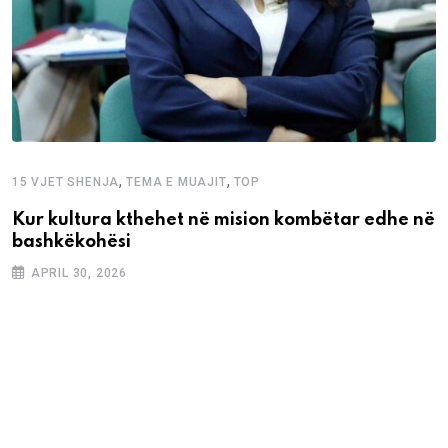
,
,
15 VJET SHENJA
TEMA E MUAJIT
TOP
Kur kultura kthehet në mision kombëtar edhe në
bashkëkohësi
APRIL 30, 2026