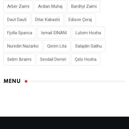
Arbër Zaimi
Ardian Muhaj
Bardhyl Zaimi
Daut Dauti
Ditar Kabashi
Edison Çeraj
Fjolla Spanca
Ismail SINANI
Lulzim Hoxha
Nuredin Nazarko
Qerim Lita
Salajdin Salihu
Selim Ibraimi
Sevdail Demiri
Çelo Hoxha
MENU