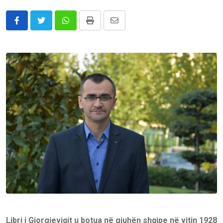
Whatsapp
Print
Share
via
Email
Libri i Gjorgjeviqit u botua në gjuhën shqipe në vitin 1928