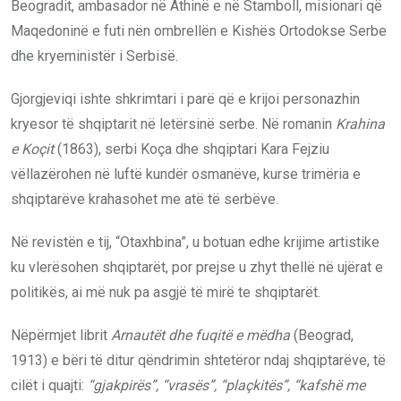
Beogradit, ambasador në Athinë e në Stamboll, misionari që
Maqedoninë e futi nën ombrellën e Kishës Ortodokse Serbe
dhe kryeministër i Serbisë.
Gjorgjeviqi ishte shkrimtari i parë që e krijoi personazhin
kryesor të shqiptarit në letërsinë serbe. Në romanin
Krahina
e Koçit
(1863), serbi Koça dhe shqiptari Kara Fejziu
vëllazërohen në luftë kundër osmanëve, kurse trimëria e
shqiptarëve krahasohet me atë të serbëve.
Në revistën e tij, “Otaxhbina”, u botuan edhe krijime artistike
ku vlerësohen shqiptarët, por prejse u zhyt thellë në ujërat e
politikës, ai më nuk pa asgjë të mirë te shqiptarët.
Nëpërmjet librit
Arnautët dhe fuqitë e mëdha
(Beograd,
1913) e bëri të ditur qëndrimin shtetëror ndaj shqiptarëve, të
cilët i quajti:
“gjakpirës”, “vrasës”, “plaçkitës”, “kafshë me