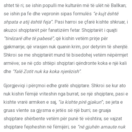
shtet të ri; se ishin populli me kulturën më të ulët në Ballkan;
se ishin pa fe dhe vepronin sipas formulës
“e kujt është
shpata e atij është feja”.
Pasi harroi se çfarë kishte shkruar, i
akuzoi shqiptarët për fanatizëm fetar. Shqiptarët i quajti
“tinëzarë dhe të pabesë”,
që kishin vetëm prirje për
gjakmarrje; që vrasjen nuk quanin krim, por detyrim të shenjtë.
Shkroi se me shqiptarët mund të bisedohej vetëm nëpërmjet
armëve; se në çdo shtëpi shqiptari qëndronte koka e një kali
dhe
“falë Zotit nuk ka koka njerëzish”
.
Gjorgjeviqi i përçmoi edhe gratë shqiptare. Shkroi se kur ato
nuk kishin fëmijë vriteshin nga burrat; se një shqiptare, pasi e
kishte vrarë armiken e saj,
“ia kishte pirë gjakun
”; se jeta e
gruas vlente sa gjysma e jetës së një burri; se gruaja
shqiptare shërbente vetëm për punë të vështira; se vajzat
shqiptare fejoheshin në fëmijëri; se
“në gjuhën arnaute nuk