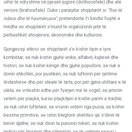
ishin të ndryshme në pjesën jugore (dolihocefale) dhe atë
veriore (brahicefale). Duke i paraqitur shqiptarët si
“fise të
ndara dhe të hasmëruara”,
pretendonte t’i bindte fuqitë e
mëdha se shqiptarët s’mund të organizonin jetë të
përbashkët shoqërore, ekonomike dhe kulturore.
Gjorgjeviqi shkroi se shqiptarët s’e kishin tipin e tyre
kombëtar; se nuk kishin gjuhë unike, alfabet, kujtesë dhe
histori; se nuk kishin këngë dhe gjuhë popullore; se nuk e
donin shkollën, por pushkën; se nuk luftonin për qëllime
liridashëse dhe për ideale të larta, por për gjëra utilitare e të
ulëta; se vriteshin edhe për fyerjen më të vogël; se jetonin
vetëm për plaçkë, kurse plaçkitjen e kishin parim e traditë;
se nuk ishin luftëtarë; se vrisnin vetëm nga pusia; se kishin
besime primitive; se ishin blegtorë shëtitës që s’dinin të
bënin djathë; se nuk dinin ta punonin tokën; se nuk kishin
njohuri për lëvrimin dhe pllenimin; se të vetmen pasuri i