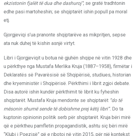
ekzistonin fjalët të dua dhe dashuroj”
; se gratë tradhtonin
edhe pasi martoheshin; se shqiptarët ishin popull pa moral
etj.
Gjorgjeviqi s’ua pranonte shqiptarëve as mikpritjen, sepse
ata nuk duhej të kishin asnjë virtyt.
Libri i Gjorgjeviqit u botua në gjuhën shqipe në vitin 1928 dhe
u përkthye nga Mustafa Merlika Kruja (1887–1958), firmëtar i
Deklaratës së Pavarësisë së Shqipërisë, studiues, historian
dhe kryeministër i Shqipërisë. Përkthimi i librit zgjoi debate.
Disa autorë ishin kundër përkthimit të librit ku fyheshin
shqiptarët. Mustafa Kruja mendonte se shqiptarët
“do të
mësonin shumë sende të dobishme prej këtij libri”.
Do ta
kuptonin opinionin politik serb për shqiptarët. Kruja bëri mirë
që e përktheu pamfletin propagandistik, ashtu siç bëri mirë
“Klubi i Poezisë” që e ribotoi në vitin 2015, për një kontekst