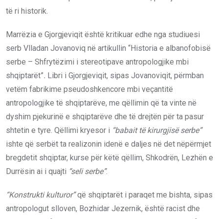
të ri historik.
Marrëzia e Gjorgjeviqit është kritikuar edhe nga studiuesi
serb Vlladan Jovanoviq në artikullin “Historia e albanofobisë
serbe – Shfrytëzimi i stereotipave antropologjike mbi
shqiptarët”
.
Libri i Gjorgjeviqit, sipas Jovanoviqit, përmban
vetëm fabrikime pseudoshkencore mbi veçantitë
antropologjike të shqiptarëve, me qëllimin që ta vinte në
dyshim pjekurinë e shqiptarëve dhe të drejtën për ta pasur
shtetin e tyre. Qëllimi kryesor i
“babait të kirurgjisë serbe”
ishte që serbët ta realizonin idenë e daljes në det nëpërmjet
bregdetit shqiptar, kurse për këtë qëllim, Shkodrën, Lezhën e
Durrësin ai i quajti
“seli serbe”
.
“Konstrukti kulturor”
që shqiptarët i paraqet me bishta, sipas
antropologut slloven, Bozhidar Jezernik, është racist dhe