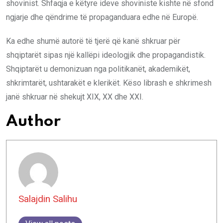
shovinist. Shfaqja e këtyre ideve shoviniste kishte në sfond
ngjarje dhe qëndrime të propaganduara edhe në Europë.
Ka edhe shumë autorë të tjerë që kanë shkruar për
shqiptarët sipas një kallëpi ideologjik dhe propagandistik.
Shqiptarët u demonizuan nga politikanët, akademikët,
shkrimtarët, ushtarakët e klerikët. Këso librash e shkrimesh
janë shkruar në shekujt XIX, XX dhe XXI.
Author
Salajdin Salihu