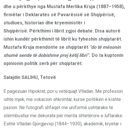
dhe u përkthye nga Mustafa Merlika Kruja (1887–1958),
firmëtar i Deklaratës së Pavarësisë së Shqipërisë,
studiues, historian dhe kryeministër i
Shqipërisë. Përkthimi i librit zgjoi debate. Disa autorë
ishin kundër përkthimit të librit ku fyheshin shqiptarët.
Mustafa Kruja mendonte se shqiptarët
“do të mësonin
shumë sende të dobishme prej këtij libri”.
Do ta kuptonin
opinionin politik serb për shqiptarët.
Salajdin SALIHU, Tetovë
E pagëzuan Hipokrat, por u vetëquajt Vlladan. Me profesion
ishte mjek, me vokacion shkrimtar, kurse politikën e kishte
pasion. Në fotografi shfaqet me uniformë ushtarake të
stërmbushur me dekorata për merita shtetërore e luftarake.
Është Vlladan Gjorgjeviqi (1844–1930), akademik, kryetar i