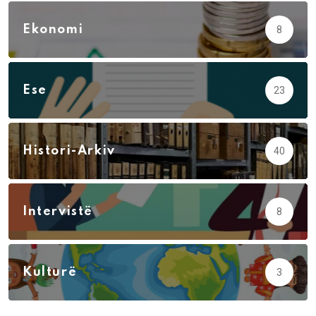
Ekonomi
8
Ese
23
Histori-Arkiv
40
Intervistë
8
Kulturë
3