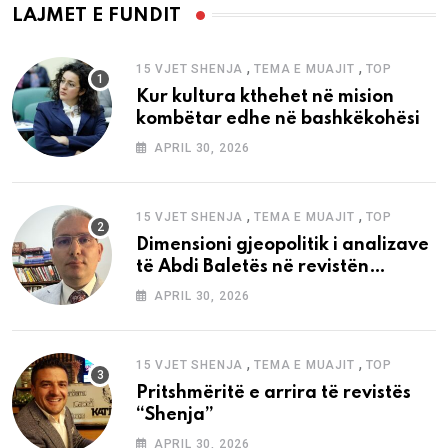
LAJMET E FUNDIT
,
,
15 VJET SHENJA
TEMA E MUAJIT
TOP
Kur kultura kthehet në mision
kombëtar edhe në bashkëkohësi
APRIL 30, 2026
,
,
15 VJET SHENJA
TEMA E MUAJIT
TOP
Dimensioni gjeopolitik i analizave
të Abdi Baletës në revistën
“Shenja”
APRIL 30, 2026
,
,
15 VJET SHENJA
TEMA E MUAJIT
TOP
Pritshmëritë e arrira të revistës
“Shenja”
APRIL 30, 2026