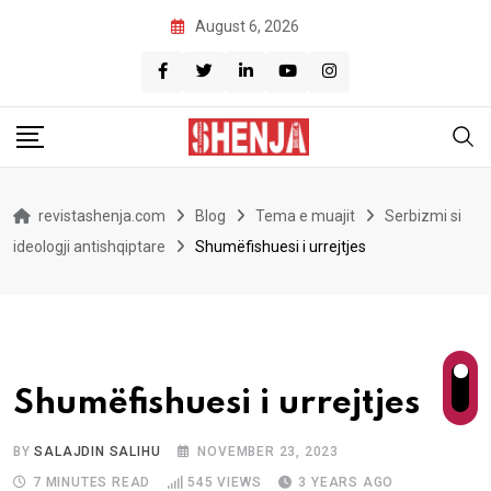
Skip
August 6, 2026
to
content
revistashenja.com
Blog
Tema e muajit
Serbizmi si
ideologji antishqiptare
Shumëfishuesi i urrejtjes
Shumëfishuesi i urrejtjes
BY
SALAJDIN SALIHU
NOVEMBER 23, 2023
7 MINUTES READ
545
VIEWS
3 YEARS AGO