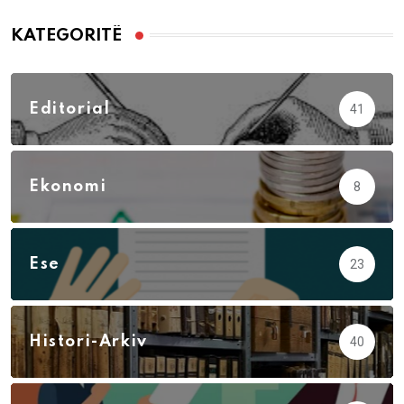
KATEGORITË
Editorial
41
Ekonomi
8
Ese
23
Histori-Arkiv
40