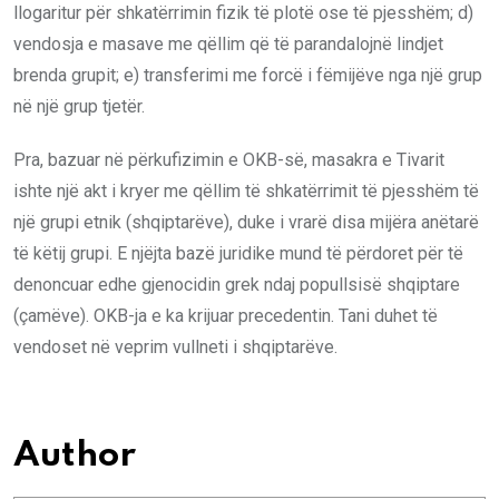
llogaritur për shkatërrimin fizik të plotë ose të pjesshëm; d)
vendosja e masave me qëllim që të parandalojnë lindjet
brenda grupit; e) transferimi me forcë i fëmijëve nga një grup
në një grup tjetër.
Pra, bazuar në përkufizimin e OKB-së, masakra e Tivarit
ishte një akt i kryer me qëllim të shkatërrimit të pjesshëm të
një grupi etnik (shqiptarëve), duke i vrarë disa mijëra anëtarë
të këtij grupi. E njëjta bazë juridike mund të përdoret për të
denoncuar edhe gjenocidin grek ndaj popullsisë shqiptare
(çamëve). OKB-ja e ka krijuar precedentin. Tani duhet të
vendoset në veprim vullneti i shqiptarëve.
Author