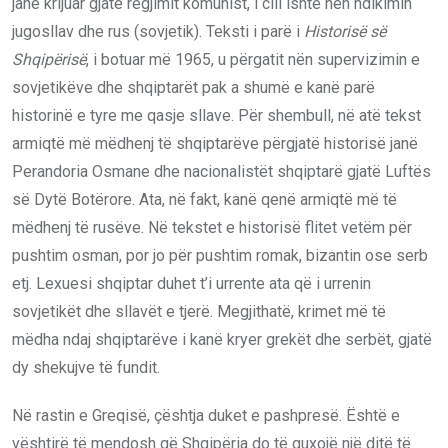
janë krijuar gjatë regjimit komunist, i cili ishte nën ndikimin
jugosllav dhe rus (sovjetik). Teksti i parë i
Historisë së
Shqipërisë
, i botuar më 1965, u përgatit nën supervizimin e
sovjetikëve dhe shqiptarët pak a shumë e kanë parë
historinë e tyre me qasje sllave. Për shembull, në atë tekst
armiqtë më mëdhenj të shqiptarëve përgjatë historisë janë
Perandoria Osmane dhe nacionalistët shqiptarë gjatë Luftës
së Dytë Botërore. Ata, në fakt, kanë qenë armiqtë më të
mëdhenj të rusëve. Në tekstet e historisë flitet vetëm për
pushtim osman, por jo për pushtim romak, bizantin ose serb
etj. Lexuesi shqiptar duhet t’i urrente ata që i urrenin
sovjetikët dhe sllavët e tjerë. Megjithatë, krimet më të
mëdha ndaj shqiptarëve i kanë kryer grekët dhe serbët, gjatë
dy shekujve të fundit.
Në rastin e Greqisë, çështja duket e pashpresë. Është e
vështirë të mendosh që Shqipëria do të guxojë një ditë të