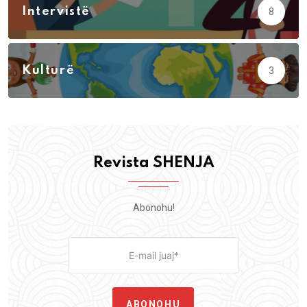
Intervistë
8
Kulturë
3
Revista SHENJA
Abonohu!
ABONOHU