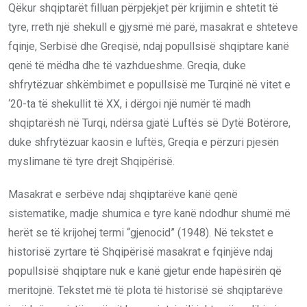
Qëkur shqiptarët filluan përpjekjet për krijimin e shtetit të
tyre, rreth një shekull e gjysmë më parë, masakrat e shteteve
fqinje, Serbisë dhe Greqisë, ndaj popullsisë shqiptare kanë
qenë të mëdha dhe të vazhdueshme. Greqia, duke
shfrytëzuar shkëmbimet e popullsisë me Turqinë në vitet e
‘20-ta të shekullit të XX, i dërgoi një numër të madh
shqiptarësh në Turqi, ndërsa gjatë Luftës së Dytë Botërore,
duke shfrytëzuar kaosin e luftës, Greqia e përzuri pjesën
myslimane të tyre drejt Shqipërisë.
Masakrat e serbëve ndaj shqiptarëve kanë qenë
sistematike, madje shumica e tyre kanë ndodhur shumë më
herët se të krijohej termi “gjenocid” (1948). Në tekstet e
historisë zyrtare të Shqipërisë masakrat e fqinjëve ndaj
popullsisë shqiptare nuk e kanë gjetur ende hapësirën që
meritojnë. Tekstet më të plota të historisë së shqiptarëve