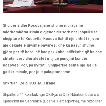
Shqipëria dhe Kosova janë shumë mbrapa në
ndërkombëtarizimin e gjenocidit serb ndaj popullsisë
shqiptare të Kosovës. Kosova është një shtet i ri, veç
një dekadë e gjysmë pavarësi, dhe ka pasur shumë
gjëra për të bërë, në kaq pak kohë, ndërkohë që ka dhe
shtetin serb dhe aleatët e tij që punojnë kundër
Kosovës. Por, pasiviteti i Shqipërisë është një sjellje
gati kriminale, por jo e pakuptueshme.
Shkruan: Çelo HOXHA, Tiranë
Shpallja e 11 korrikut, nga OKB-ja, si Dita Ndërkombëtare e
Gjenocidit në Sebrenicë (Bosnjë-Hercegovinë), me rezolutën