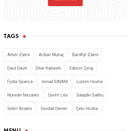
TAGS
Arbër Zaimi
Ardian Muhaj
Bardhyl Zaimi
Daut Dauti
Ditar Kabashi
Edison Çeraj
Fjolla Spanca
Ismail SINANI
Lulzim Hoxha
Nuredin Nazarko
Qerim Lita
Salajdin Salihu
Selim Ibraimi
Sevdail Demiri
Çelo Hoxha
MENU