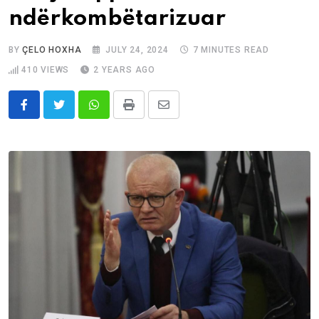
ndërkombëtarizuar
BY
ÇELO HOXHA
JULY 24, 2024
7 MINUTES READ
410
VIEWS
2 YEARS AGO
Whatsapp
Print
Share
via
Email