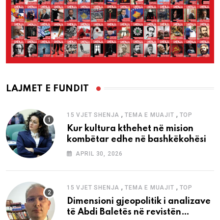
LAJMET E FUNDIT
,
,
15 VJET SHENJA
TEMA E MUAJIT
TOP
Kur kultura kthehet në mision
kombëtar edhe në bashkëkohësi
APRIL 30, 2026
,
,
15 VJET SHENJA
TEMA E MUAJIT
TOP
Dimensioni gjeopolitik i analizave
të Abdi Baletës në revistën