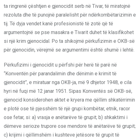
ta ringrenë çështjen e gjenocidit serb në Tivar, të miratojnë
rezoluta dhe të punojnë paralelisht për ndërkombëtarizimin e
tij. Të dyja vendet kanë profesionistë të zotë që të
argumentojnë se pse masakra e Tivarit duhet të klasifikohet
si një krim gjenocidal. Po ta shikojmë përkufizimin e OKB-së
për gjenocidin, vërejmë se argumentimi është shumë i lehtë.
Përkufizimi i gjenocidit u përfshi për herë të parë në
“Konventën për parandalimin dhe dënimin e krimit të
gjenocidit”, e miratuar nga OKB-ja, më 9 dhjetor 1948, e cila
hyri në fuqi më 12 janar 1951. Sipas Konventës së OKB-së,
gjenocid konsiderohen aktet e kryera me qëllim shkatërrimin
e plotë ose të pjesshëm të një grupi kombëtar, etnik, racor
ose fetar, si: a) vrasja e anëtarëve të grupit; b) shkaktimi i
dëmeve serioze trupore ose mendore të anëtarëve të grupit;
c) krijimi i qëllimshëm i kushteve jetësore të grupit të