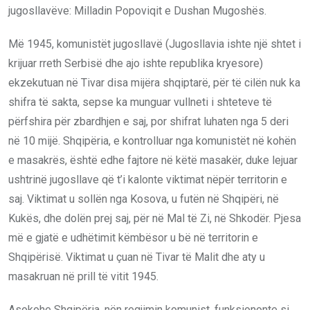
jugosllavëve: Milladin Popoviqit e Dushan Mugoshës.
Më 1945, komunistët jugosllavë (Jugosllavia ishte një shtet i
krijuar rreth Serbisë dhe ajo ishte republika kryesore)
ekzekutuan në Tivar disa mijëra shqiptarë, për të cilën nuk ka
shifra të sakta, sepse ka munguar vullneti i shteteve të
përfshira për zbardhjen e saj, por shifrat luhaten nga 5 deri
në 10 mijë. Shqipëria, e kontrolluar nga komunistët në kohën
e masakrës, është edhe fajtore në këtë masakër, duke lejuar
ushtrinë jugosllave që t’i kalonte viktimat nëpër territorin e
saj. Viktimat u sollën nga Kosova, u futën në Shqipëri, në
Kukës, dhe dolën prej saj, për në Mal të Zi, në Shkodër. Pjesa
më e gjatë e udhëtimit këmbësor u bë në territorin e
Shqipërisë. Viktimat u çuan në Tivar të Malit dhe aty u
masakruan në prill të vitit 1945.
Asokohe Shqipëria, nën regjimin komunist, funksiononte si