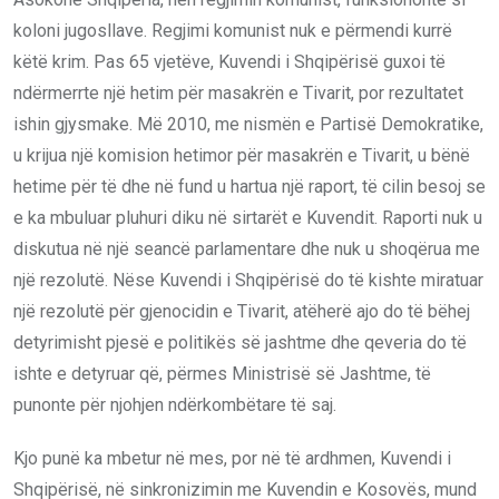
koloni jugosllave. Regjimi komunist nuk e përmendi kurrë
këtë krim. Pas 65 vjetëve, Kuvendi i Shqipërisë guxoi të
ndërmerrte një hetim për masakrën e Tivarit, por rezultatet
ishin gjysmake. Më 2010, me nismën e Partisë Demokratike,
u krijua një komision hetimor për masakrën e Tivarit, u bënë
hetime për të dhe në fund u hartua një raport, të cilin besoj se
e ka mbuluar pluhuri diku në sirtarët e Kuvendit. Raporti nuk u
diskutua në një seancë parlamentare dhe nuk u shoqërua me
një rezolutë. Nëse Kuvendi i Shqipërisë do të kishte miratuar
një rezolutë për gjenocidin e Tivarit, atëherë ajo do të bëhej
detyrimisht pjesë e politikës së jashtme dhe qeveria do të
ishte e detyruar që, përmes Ministrisë së Jashtme, të
punonte për njohjen ndërkombëtare të saj.
Kjo punë ka mbetur në mes, por në të ardhmen, Kuvendi i
Shqipërisë, në sinkronizimin me Kuvendin e Kosovës, mund