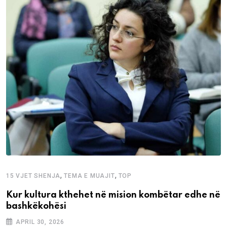
,
,
15 VJET SHENJA
TEMA E MUAJIT
TOP
Kur kultura kthehet në mision kombëtar edhe në
bashkëkohësi
APRIL 30, 2026