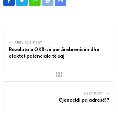
Whatsapp
Print
Share
via
Email
PREVIOUS POST
Rezoluta e OKB-së për Srebrenicën dhe
efektet potenciale të saj
NEXT POST
Gjenocidi pa adresë!?