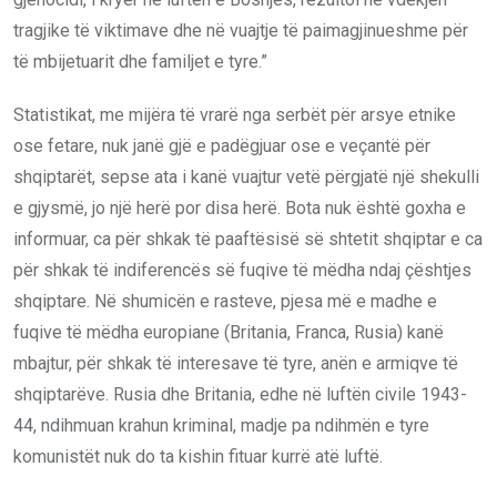
tragjike të viktimave dhe në vuajtje të paimagjinueshme për
të mbijetuarit dhe familjet e tyre.”
Statistikat, me mijëra të vrarë nga serbët për arsye etnike
ose fetare, nuk janë gjë e padëgjuar ose e veçantë për
shqiptarët, sepse ata i kanë vuajtur vetë përgjatë një shekulli
e gjysmë, jo një herë por disa herë. Bota nuk është goxha e
informuar, ca për shkak të paaftësisë së shtetit shqiptar e ca
për shkak të indiferencës së fuqive të mëdha ndaj çështjes
shqiptare. Në shumicën e rasteve, pjesa më e madhe e
fuqive të mëdha europiane (Britania, Franca, Rusia) kanë
mbajtur, për shkak të interesave të tyre, anën e armiqve të
shqiptarëve. Rusia dhe Britania, edhe në luftën civile 1943-
44, ndihmuan krahun kriminal, madje pa ndihmën e tyre
komunistët nuk do ta kishin fituar kurrë atë luftë.