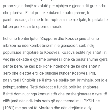
propozojë ndonjë rezolutë për njohjen e gjenocidit grek ndaj
shqiptarëve. Elitat politike duken të pafuqishme, të
painteresuara, shumë të korruptuara, me një fjalë, të pafata të
luftën për kauza të epërme morale.
Edhe në frontin tjetër, Shqipëria dhe Kosova janë shumë
mbrapa në ndërkombëtarizimin e gjenocidit serb ndaj
popullsisë shqiptare të Kosovës. Kosova është një shtet i ri,
veç një dekadë e gjysmë pavarësi, dhe ka pasur shumë gjëra
për të bërë, në kaq pak kohë, ndërkohë që ka dhe shtetin
serb dhe aleatët e tij që punojnë kundër Kosovës. Por,
pasiviteti i Shqipërisë është një sjellje gati kriminale, por jo e
pakuptueshme. Tetë dekadat e fundit, politika shqiptare
është dominuar nga komunistët dhe trashëgimtarët e tyre, të
cilët janë nën ndikimin serb që nga themelimi i PKSH-së
(1981) me porosi të Moskës dhe nën drejtimin e dy