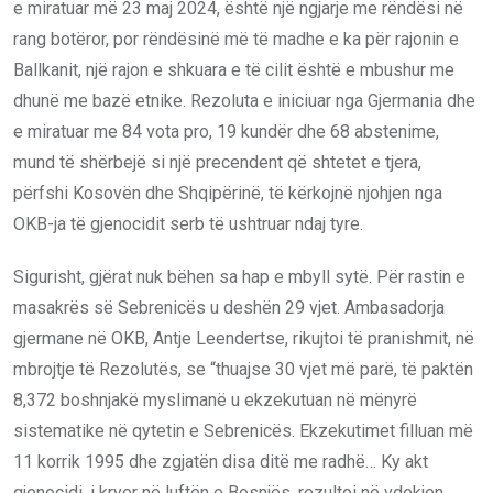
e miratuar më 23 maj 2024, është një ngjarje me rëndësi në
rang botëror, por rëndësinë më të madhe e ka për rajonin e
Ballkanit, një rajon e shkuara e të cilit është e mbushur me
dhunë me bazë etnike. Rezoluta e iniciuar nga Gjermania dhe
e miratuar me 84 vota pro, 19 kundër dhe 68 abstenime,
mund të shërbejë si një precendent që shtetet e tjera,
përfshi Kosovën dhe Shqipërinë, të kërkojnë njohjen nga
OKB-ja të gjenocidit serb të ushtruar ndaj tyre.
Sigurisht, gjërat nuk bëhen sa hap e mbyll sytë. Për rastin e
masakrës së Sebrenicës u deshën 29 vjet. Ambasadorja
gjermane në OKB, Antje Leendertse, rikujtoi të pranishmit, në
mbrojtje të Rezolutës, se “thuajse 30 vjet më parë, të paktën
8,372 boshnjakë myslimanë u ekzekutuan në mënyrë
sistematike në qytetin e Sebrenicës. Ekzekutimet filluan më
11 korrik 1995 dhe zgjatën disa ditë me radhë… Ky akt
gjenocidi, i kryer në luftën e Bosnjës, rezultoi në vdekjen