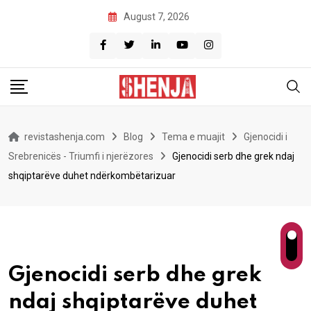
Skip
August 7, 2026
to
content
revistashenja.com
Blog
Tema e muajit
Gjenocidi i
Srebrenicës - Triumfi i njerëzores
Gjenocidi serb dhe grek ndaj
shqiptarëve duhet ndërkombëtarizuar
Gjenocidi serb dhe grek
ndaj shqiptarëve duhet