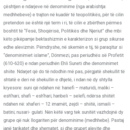
çështjen e ndarjeve në denominime (nga arabishtja:
medhhebeve) e trajton në kuadër të teopolitikës, për të cilin
pretendon se është një term i ri, të cilin e zbërthen përmes
boshtit të “Fesë, Shoqërisë, Politikës dhe Njeriut” dhe mbi
këto pikëpamje bektashizmin e karakterizon si grup sikurse
edhe alevizmin. Përndryshe, në skemën e tij, të paraqitur si
“denominimiet islame”, Dönmezi, pas periudhës së Profetit
(610-620) e ndan periudhën Ehli Suneti dhe denominimet
shiite. Ndarjet që do të ndodhin më pas, përgjatë shekullit të
shtatë e deri në shekullin e dhjetë, i ndan në dy shtylla
kryesore: suni që ndahen në: hanefi – maturidi, maliki –
eshʼhari; shafi – eshʼhari; hanbeli – selefi; ndërsa shiitët
ndahen në: xhaferi – 12 imamët, zejdi – shiitë, ismaili –
batini; nusari- gulati. Nën këtë varg tek sunitët vazhdojnë dy
grupe që nuk llogariten për denominime (medhhebe). Pastaj
janë tarikatet dhe xhematet, si dhe grupet alevite dhe