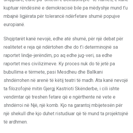
kuptuar rëndësinë e demokracisë bile pa mëdyshje mund t’u
mbajnë ligjërata për tolerancë ndërfetare shumë popujve
europianë.
Shqiptarët kanë nevojë, edhe atë shumë, për një debat për
realitetet e reja që ndërtohen dhe do t’i determinojnë sa
raportet lindje-jerëndim, po aq edhe jug-veri, sa edhe
raportet mes civilizimeve. Ky proces nuk do të jetë pa
bubullima e tërmete, pasi Mesdheu dhe Ballkani
shndërrohen në arenë të këtij teatri të madh. Ata kanë nevojë
ta filozofojnë mitin Gjergj Kastrioti Skënderbe, i cili ishte
vendimtar që treshen fetare që e ngërthente në vete e
shndërroi në Një, një komb. Kjo na garantoj mbijetesën për
një shekull dhe kjo duhet ristudiuar që të mund ta projektojnë
të ardhmen.