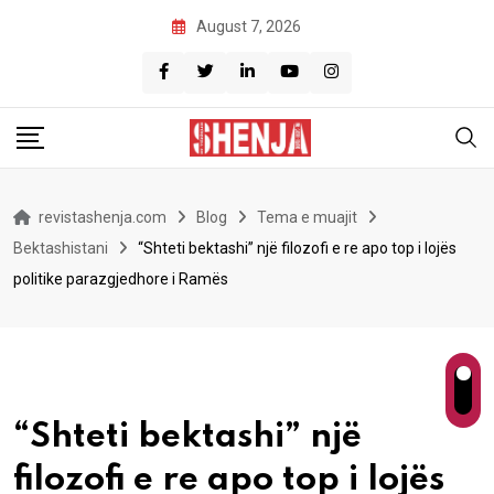
Skip
August 7, 2026
to
content
revistashenja.com
Blog
Tema e muajit
Bektashistani
“Shteti bektashi” një filozofi e re apo top i lojës
politike parazgjedhore i Ramës
“Shteti bektashi” një
filozofi e re apo top i lojës