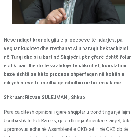
Nëse ndiqet kronologjia e proceseve të ndarjes, pa
veçuar kushtet dhe rrethanat si u paraqit bektashizmi
në Turqi dhe si u bart në Shqipëri, për çfarë është folur
e shkruar dhe do të vazhdojë të shkruhet, konstatimi
bazë është se këto procese shpërfaqen në kohën e
ndryshimeve të mëdha që ndodhin në botën islame.
Shkruan: Rizvan SULEJMANI, Shkup
Para ca ditësh opinioni i gjerë shqiptar u trondit nga një lajm
bombastik të Edi Ramës, që erdhi nga Amerika e largët, bile
u promovua edhe në Asamblenë e OKB-së – në OKB do të