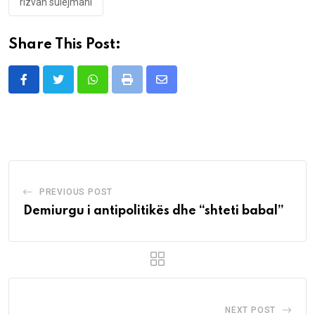
rizvan sulejmani
Share This Post:
Whatsapp
Print
Share
via
Email
PREVIOUS POST
Demiurgu i antipolitikës dhe “shteti babal”
NEXT POST