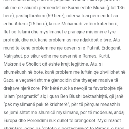
cili më së shumti përmendet në Kuran është Musai (plot 136
herë), pastaj Ibrahimi (69 herë), ndërsa Isai përmendet sa
edhe Ademi (25 herë), kurse Muhamedi vetëm katër herë,
flet se Islami dhe myslimanët e pranojnë misionin e tyre
profetik, dhe nuk kanë problem as me ndjekësit e tyre. Ata
mund të kenë problem me një qeveri si e Putinit, Erdoganit,
Natnjahut, po sikur edhe me qeverinë e Ramës, Kurtit,
Makronit e Shollcit që është krejt legjitime. Ata, si
shumëkush në botë, kanë problem me luftën që zhvillohet në
Gaza, e veçanërisht me gjenocidin dhe thyerjen masive të
drejtave njerëzore. Për këtë nuk ka nevojë ta favorizojnë një
Islam “pragmatik” siç i quan Ben Blushi bektashinjtë, që janë
“pak myslimanë pak të krishterë”, për të përçuar mesazhin
se jemi shtet me shumicë myslimane, por të moderuar, andaj
Europa dhe Perëndimi nuk duhet të brengoset. Myslimanët
shqiptarë, edhe pa “shtetin e bektashinjve” të Ramës, e kanë