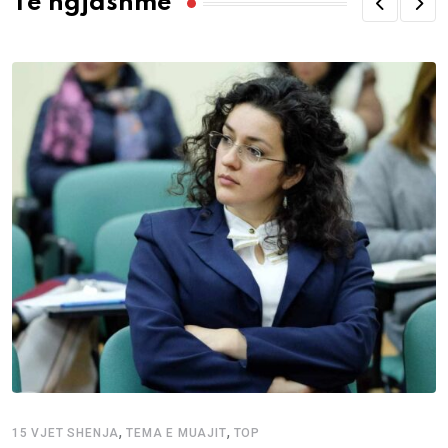
Të ngjashme
,
,
15 VJET SHENJA
TEMA E MUAJIT
TOP