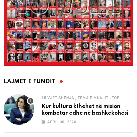
LAJMET E FUNDIT
,
,
15 VJET SHENJA
TEMA E MUAJIT
TOP
Kur kultura kthehet në mision
kombëtar edhe në bashkëkohësi
APRIL 30, 2026