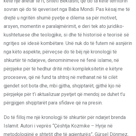
ketë një anëtar të ri, Shteti Bektashi, që do ta ketë territorin
sovran që do të qeveriset nga Baba Mondi. Pas kësaj me të
drejtë u ngritën shumë pyetje e dilema sa për motivet,
arsyen, momentin e paralajmërimit, e deri tek ato juridiko-
kushtetuese dhe teologjike, si dhe të historisë e teorisë së
ngritjes së idesë kombëtare. Unë nuk do të futem në asnjërin
nga këto aspekte, përveçse do të bëj një kronologji të
shkurtër të ndarjeve, denominimeve në fenë islame, në
përpjeke për të hedhur dritë mbi kompleksitetin e këtyre
proceseve, që në fund ta shtroj në rrethanat në të cilët
gjendet sot bota dhe, mbi gjitha, shqiptarët, gjithë kjo në
përpjekje për t’i aktualizuar pyetjet që mendoj se duhet t’u
përgjigjen shqiptarët para sfidave që na presin.
Do të filloj me një kronologji të shkurtër për ndarjet brenda
Islamit. Autori i veprës “Çështja Kozmike – Hyrje në
metodologjinë e shtetit dhe të agjenturës”, Gürsel Dönmez,