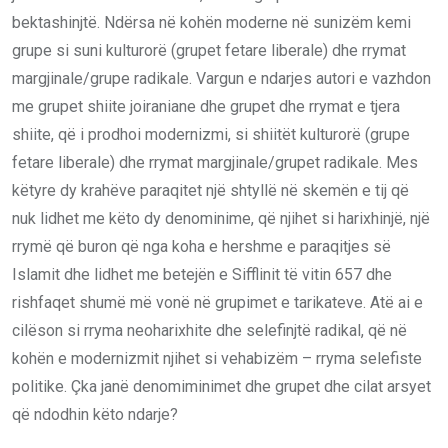
bektashinjtë. Ndërsa në kohën moderne në sunizëm kemi
grupe si suni kulturorë (grupet fetare liberale) dhe rrymat
margjinale/grupe radikale. Vargun e ndarjes autori e vazhdon
me grupet shiite joiraniane dhe grupet dhe rrymat e tjera
shiite, që i prodhoi modernizmi, si shiitët kulturorë (grupe
fetare liberale) dhe rrymat margjinale/grupet radikale. Mes
këtyre dy krahëve paraqitet një shtyllë në skemën e tij që
nuk lidhet me këto dy denominime, që njihet si harixhinjë, një
rrymë që buron që nga koha e hershme e paraqitjes së
Islamit dhe lidhet me betejën e Sifflinit të vitin 657 dhe
rishfaqet shumë më vonë në grupimet e tarikateve. Atë ai e
cilëson si rryma neoharixhite dhe selefinjtë radikal, që në
kohën e modernizmit njihet si vehabizëm – rryma selefiste
politike. Çka janë denomiminimet dhe grupet dhe cilat arsyet
që ndodhin këto ndarje?