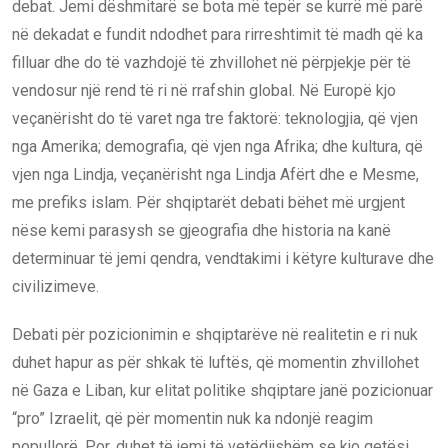
debat. Jemi dëshmitarë se bota më tepër se kurrë më parë
në dekadat e fundit ndodhet para rirreshtimit të madh që ka
filluar dhe do të vazhdojë të zhvillohet në përpjekje për të
vendosur një rend të ri në rrafshin global. Në Europë kjo
veçanërisht do të varet nga tre faktorë: teknologjia, që vjen
nga Amerika; demografia, që vjen nga Afrika; dhe kultura, që
vjen nga Lindja, veçanërisht nga Lindja Afërt dhe e Mesme,
me prefiks islam. Për shqiptarët debati bëhet më urgjent
nëse kemi parasysh se gjeografia dhe historia na kanë
determinuar të jemi qendra, vendtakimi i këtyre kulturave dhe
civilizimeve.
Debati për pozicionimin e shqiptarëve në realitetin e ri nuk
duhet hapur as për shkak të luftës, që momentin zhvillohet
në Gaza e Liban, kur elitat politike shqiptare janë pozicionuar
“pro” Izraelit, që për momentin nuk ka ndonjë reagim
popullorë. Por, duhet të jemi të vetëdijshëm se kjo qetësi