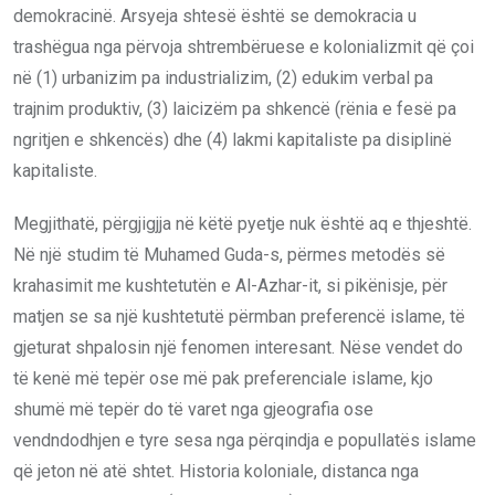
demokracinë. Arsyeja shtesë është se demokracia u
trashëgua nga përvoja shtrembëruese e kolonializmit që çoi
në (1) urbanizim pa industrializim, (2) edukim verbal pa
trajnim produktiv, (3) laicizëm pa shkencë (rënia e fesë pa
ngritjen e shkencës) dhe (4) lakmi kapitaliste pa disiplinë
kapitaliste.
Megjithatë, përgjigjja në këtë pyetje nuk është aq e thjeshtë.
Në një studim të Muhamed Guda-s, përmes metodës së
krahasimit me kushtetutën e Al-Azhar-it, si pikënisje, për
matjen se sa një kushtetutë përmban preferencë islame, të
gjeturat shpalosin një fenomen interesant. Nëse vendet do
të kenë më tepër ose më pak preferenciale islame, kjo
shumë më tepër do të varet nga gjeografia ose
vendndodhjen e tyre sesa nga përqindja e popullatës islame
që jeton në atë shtet. Historia koloniale, distanca nga