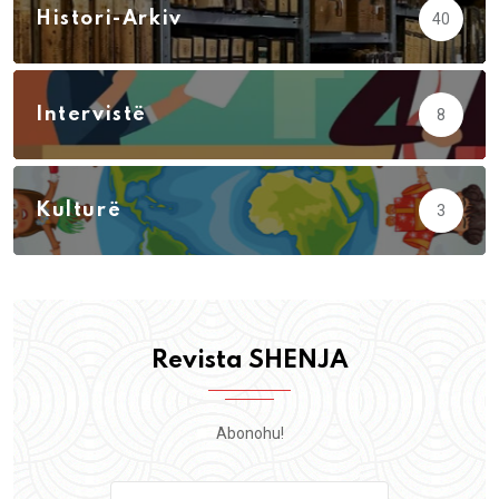
Histori-Arkiv
40
Intervistë
8
Kulturë
3
Revista SHENJA
Abonohu!