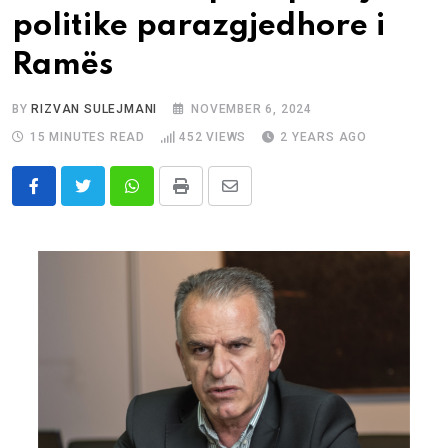
politike parazgjedhore i
Ramës
BY
RIZVAN SULEJMANI
NOVEMBER 6, 2024
15 MINUTES READ
452
VIEWS
2 YEARS AGO
Whatsapp
Print
Share
via
Email