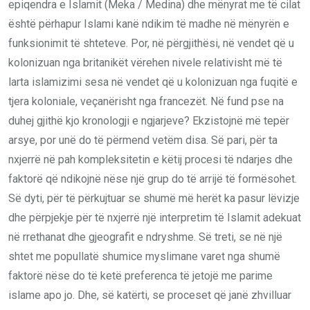
epiqendra e Islamit (Meka / Medina) dhe mënyrat me të cilat
është përhapur Islami kanë ndikim të madhe në mënyrën e
funksionimit të shteteve. Por, në përgjithësi, në vendet që u
kolonizuan nga britanikët vërehen nivele relativisht më të
larta islamizimi sesa në vendet që u kolonizuan nga fuqitë e
tjera koloniale, veçanërisht nga francezët. Në fund pse na
duhej gjithë kjo kronologji e ngjarjeve? Ekzistojnë më tepër
arsye, por unë do të përmend vetëm disa. Së pari, për ta
nxjerrë në pah kompleksitetin e këtij procesi të ndarjes dhe
faktorë që ndikojnë nëse një grup do të arrijë të formësohet.
Së dyti, për të përkujtuar se shumë më herët ka pasur lëvizje
dhe përpjekje për të nxjerrë një interpretim të Islamit adekuat
në rrethanat dhe gjeografit e ndryshme. Së treti, se në një
shtet me popullatë shumice myslimane varet nga shumë
faktorë nëse do të ketë preferenca të jetojë me parime
islame apo jo. Dhe, së katërti, se proceset që janë zhvilluar