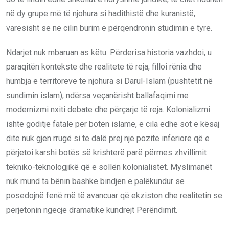
në dy grupe më të njohura si hadithistë dhe kuranistë,
varësisht se në cilin burim e përqendronin studimin e tyre.
Ndarjet nuk mbaruan as këtu. Përderisa historia vazhdoi, u
paraqitën kontekste dhe realitete të reja, filloi rënia dhe
humbja e territoreve të njohura si Darul-Islam (pushtetit në
sundimin islam), ndërsa veçanërisht ballafaqimi me
modernizmi nxiti debate dhe përçarje të reja. Kolonializmi
ishte goditje fatale për botën islame, e cila edhe sot e kësaj
dite nuk gjen rrugë si të dalë prej një pozite inferiore që e
përjetoi karshi botës së krishterë parë përmes zhvillimit
tekniko-teknologjikë që e sollën kolonialistët. Myslimanët
nuk mund ta bënin bashkë bindjen e palëkundur se
posedojnë fenë më të avancuar që ekziston dhe realitetin se
përjetonin ngecje dramatike kundrejt Perëndimit.