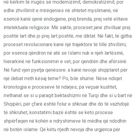
në kërkim të rrugës së modernizimit, demokratizimit, por
edhe zhvillimit e mirëqenies në shtetet myslimanë, në
esencë kanë qenë endogjene, prej brenda, prej vetë elitave
intelektuale religjioze. Më saktë, proceset janë zhvilluar prej
poshtë lart dhe jo prej lart poshtë, me diktat. Në fakt, të gjitha
proceset revolucionare kanë një trajektore të tillë zhvillimi,
por esenca qëndron në atë se Islami nuk e njeh lartësinë,
hierarkinë në funksionimin e vet, por qendrën dhe afërsinë.
Në fund vjen pyetja qenësore: a kanë nevojë shqiptarët për
një debat rreth kësaj teme? Po, bile shumë. Nëse ndiqet
kronologjia e proceseve të ndarjes, pa veçuar kushtet,
rrethanat se si u paraqit bektashizmi në Turqi dhe si u bart në
Shqipëri, për çfarë është folur e shkruar dhe do të vazhdojë
të shkruhet, konstatimi bazë është se këto procese
shpërfaqen në kohën e ndryshimeve të mëdha që ndodhin
në botën islame. Që këtu rrjedh nevoja dhe urgjenca për