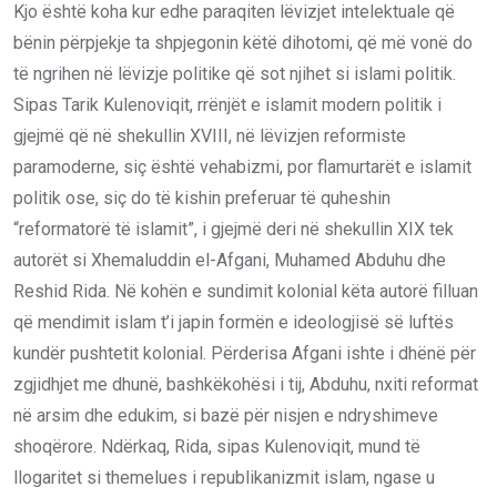
Kjo është koha kur edhe paraqiten lëvizjet intelektuale që
bënin përpjekje ta shpjegonin këtë dihotomi, që më vonë do
të ngrihen në lëvizje politike që sot njihet si islami politik.
Sipas Tarik Kulenoviqit, rrënjët e islamit modern politik i
gjejmë që në shekullin XVIII, në lëvizjen reformiste
paramoderne, siç është vehabizmi, por flamurtarët e islamit
politik ose, siç do të kishin preferuar të quheshin
“reformatorë të islamit”, i gjejmë deri në shekullin XIX tek
autorët si Xhemaluddin el-Afgani, Muhamed Abduhu dhe
Reshid Rida. Në kohën e sundimit kolonial këta autorë filluan
që mendimit islam t’i japin formën e ideologjisë së luftës
kundër pushtetit kolonial. Përderisa Afgani ishte i dhënë për
zgjidhjet me dhunë, bashkëkohësi i tij, Abduhu, nxiti reformat
në arsim dhe edukim, si bazë për nisjen e ndryshimeve
shoqërore. Ndërkaq, Rida, sipas Kulenoviqit, mund të
llogaritet si themelues i republikanizmit islam, ngase u