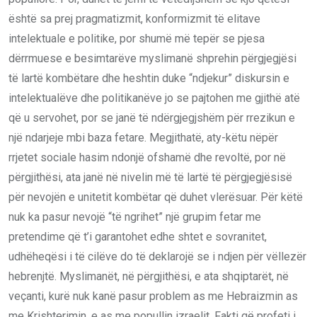
është sa prej pragmatizmit, konformizmit të elitave
intelektuale e politike, por shumë më tepër se pjesa
dërrmuese e besimtarëve myslimanë shprehin përgjegjësi
të lartë kombëtare dhe heshtin duke “ndjekur” diskursin e
intelektualëve dhe politikanëve jo se pajtohen me gjithë atë
që u servohet, por se janë të ndërgjegjshëm për rrezikun e
një ndarjeje mbi baza fetare. Megjithatë, aty-këtu nëpër
rrjetet sociale hasim ndonjë ofshamë dhe revoltë, por në
përgjithësi, ata janë në nivelin më të lartë të përgjegjësisë
për nevojën e unitetit kombëtar që duhet vlerësuar. Për këtë
nuk ka pasur nevojë “të ngrihet” një grupim fetar me
pretendime që t’i garantohet edhe shtet e sovranitet,
udhëheqësi i të cilëve do të deklarojë se i ndjen për vëllezër
hebrenjtë. Myslimanët, në përgjithësi, e ata shqiptarët, në
veçanti, kurë nuk kanë pasur problem as me Hebraizmin as
me Krishterimin, e as me popullin izraelit. Fakti që profeti i