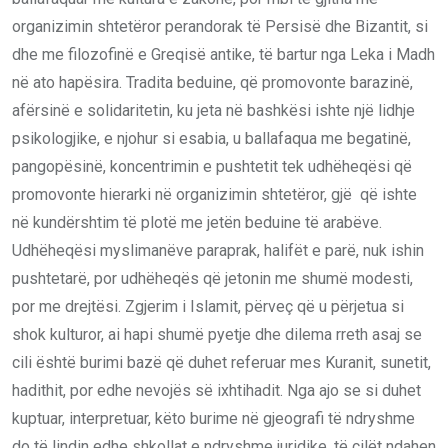
organizimin shtetëror perandorak të Persisë dhe Bizantit, si
dhe me filozofinë e Greqisë antike, të bartur nga Leka i Madh
në ato hapësira. Tradita beduine, që promovonte barazinë,
afërsinë e solidaritetin, ku jeta në bashkësi ishte një lidhje
psikologjike, e njohur si esabia, u ballafaqua me begatinë,
pangopësinë, koncentrimin e pushtetit tek udhëheqësi që
promovonte hierarki në organizimin shtetëror, gjë që ishte
në kundërshtim të plotë me jetën beduine të arabëve.
Udhëheqësi myslimanëve paraprak, halifët e parë, nuk ishin
pushtetarë, por udhëheqës që jetonin me shumë modesti,
por me drejtësi. Zgjerim i Islamit, përveç që u përjetua si
shok kulturor, ai hapi shumë pyetje dhe dilema rreth asaj se
cili është burimi bazë që duhet referuar mes Kuranit, sunetit,
hadithit, por edhe nevojës së ixhtihadit. Nga ajo se si duhet
kuptuar, interpretuar, këto burime në gjeografi të ndryshme
do të lindin edhe shkollat e ndryshme juridike, të cilët ndahen