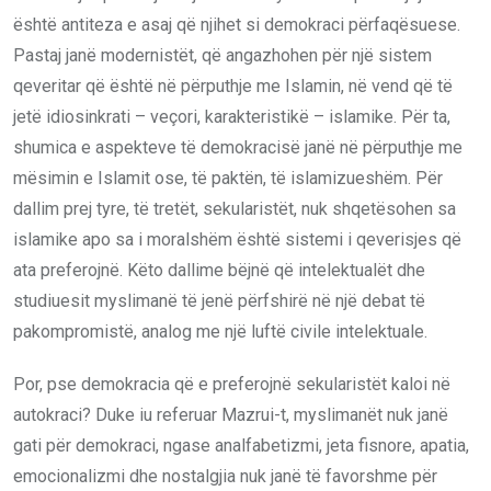
është antiteza e asaj që njihet si demokraci përfaqësuese.
Pastaj janë modernistët, që angazhohen për një sistem
qeveritar që është në përputhje me Islamin, në vend që të
jetë idiosinkrati – veçori, karakteristikë – islamike. Për ta,
shumica e aspekteve të demokracisë janë në përputhje me
mësimin e Islamit ose, të paktën, të islamizueshëm. Për
dallim prej tyre, të tretët, sekularistët, nuk shqetësohen sa
islamike apo sa i moralshëm është sistemi i qeverisjes që
ata preferojnë. Këto dallime bëjnë që intelektualët dhe
studiuesit myslimanë të jenë përfshirë në një debat të
pakompromistë, analog me një luftë civile intelektuale.
Por, pse demokracia që e preferojnë sekularistët kaloi në
autokraci? Duke iu referuar Mazrui-t, myslimanët nuk janë
gati për demokraci, ngase analfabetizmi, jeta fisnore, apatia,
emocionalizmi dhe nostalgjia nuk janë të favorshme për