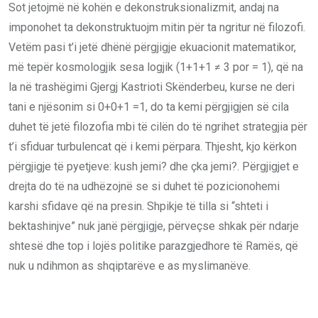
Sot jetojmë në kohën e dekonstruksionalizmit, andaj na
imponohet ta dekonstruktuojm mitin për ta ngritur në filozofi.
Vetëm pasi t’i jetë dhënë përgjigje ekuacionit matematikor,
më tepër kosmologjik sesa logjik (1+1+1 ≠ 3 por = 1), që na
la në trashëgimi Gjergj Kastrioti Skënderbeu, kurse ne deri
tani e njësonim si 0+0+1 =1, do ta kemi përgjigjen së cila
duhet të jetë filozofia mbi të cilën do të ngrihet strategjia për
t’i sfiduar turbulencat që i kemi përpara. Thjesht, kjo kërkon
përgjigje të pyetjeve: kush jemi? dhe çka jemi?. Përgjigjet e
drejta do të na udhëzojnë se si duhet të pozicionohemi
karshi sfidave që na presin. Shpikje të tilla si “shteti i
bektashinjve” nuk janë përgjigje, përveçse shkak për ndarje
shtesë dhe top i lojës politike parazgjedhore të Ramës, që
nuk u ndihmon as shqiptarëve e as myslimanëve.