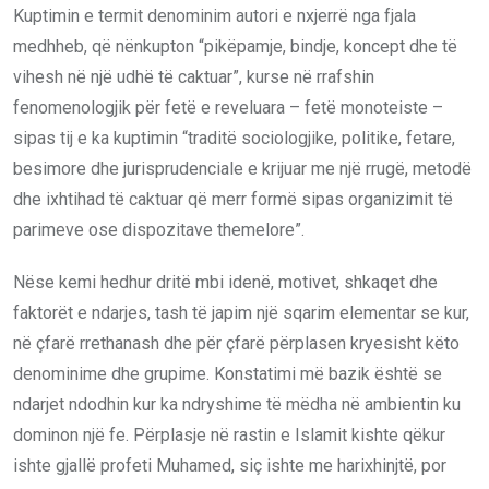
Kuptimin e termit denominim autori e nxjerrë nga fjala
medhheb, që nënkupton “pikëpamje, bindje, koncept dhe të
vihesh në një udhë të caktuar”, kurse në rrafshin
fenomenologjik për fetë e reveluara – fetë monoteiste –
sipas tij e ka kuptimin “traditë sociologjike, politike, fetare,
besimore dhe jurisprudenciale e krijuar me një rrugë, metodë
dhe ixhtihad të caktuar që merr formë sipas organizimit të
parimeve ose dispozitave themelore”.
Nëse kemi hedhur dritë mbi idenë, motivet, shkaqet dhe
faktorët e ndarjes, tash të japim një sqarim elementar se kur,
në çfarë rrethanash dhe për çfarë përplasen kryesisht këto
denominime dhe grupime. Konstatimi më bazik është se
ndarjet ndodhin kur ka ndryshime të mëdha në ambientin ku
dominon një fe. Përplasje në rastin e Islamit kishte qëkur
ishte gjallë profeti Muhamed, siç ishte me harixhinjtë, por