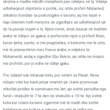
skizma e madhe ndodhi menjëherë pas vdekjes së tij. Vdekja
udhëheqësit shpirtëror e politik, siç ishte profeti Muhamed,
shkaktoi tronditje sa psikologjike e besimi, aq më tepër e
hapi dilemën rreth mënyrës së zgjedhjes së udhëheqësit që
do ta pasojë rrugën e tij. Njëra rrymë, shiat, bazuar në traditën
arabe të lidhjes së gjakut, e preferonte nipin e profetit Aliun,
kurse tjetra, sunite, si më pragmatike, e kërkonte më të urtin,
më të pranueshmin mes fiseve arabe si ndjekës të
Muhamedit, andaj e zgjedhin Ebu Bekrin, që ishte në miqësi
me profetin, por jo edhe në lidhje gjaku.
Por, ndarjet nuk mbaruan këtu, por vetëm sa filluan. Nëse
ndiqen vitet kur kanë jetuar imamët që i kanë promovuar
shkollat juridike të numëruara më lart, ajo është periudha nga
fundi i shekullit të 7-të deri në shekullin e 10-të. Kjo është
koha kur Islami ka bërë zgjerimin më të madh dhe është
ballafaquar me kultura e zakone, por mbi të gjitha me