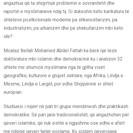
angazhua që ta shqyrtojë problemin e sovranitetit dhe
raportin e myslimaneve ndaj tij. Si dukeshin këto karikatura të
shteteve postkoloniale moderne pa shkencëtarizim, pa
industrializim, pa urbanizim dhe pa shekullarizim mbi këto
ide?
Moataz Bellah Mohamed Abdel Fattah ka bërë një tezë
doktorature mbi Islamin dhe demokracinë ku i analizon 32
shtete me shumicë myslimane nga të gjitha viset
gjeografike, kulturore e grupet sektare, nga Afrika, Lindja e
Mesme, Lindja e Largët, por edhe Shqipërinë si shtet
europian.
Studiuesi i nxjerr në pah tri grupe mendimesh dhe praktikash
demokratike. Së pari janë tradicionalistët, që angazhohen për
qeveri islamike, që nuk është e ngjashme ose edhe e afërt
me ndonjë qeveri tjetër joislame. Ky sistem qeverisjeje