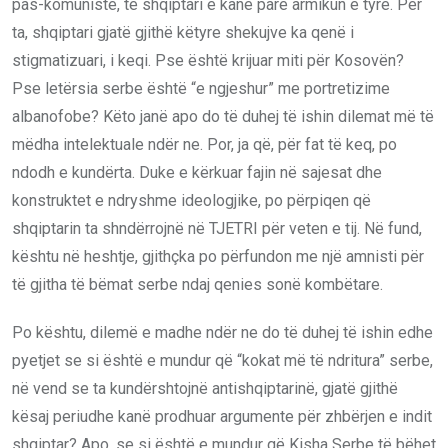
pas-komuniste, te shqiptari e kanë parë armikun e tyre. Për
ta, shqiptari gjatë gjithë këtyre shekujve ka qenë i
stigmatizuari, i keqi. Pse është krijuar miti për Kosovën?
Pse letërsia serbe është “e ngjeshur” me portretizime
albanofobe? Këto janë apo do të duhej të ishin dilemat më të
mëdha intelektuale ndër ne. Por, ja që, për fat të keq, po
ndodh e kundërta. Duke e kërkuar fajin në sajesat dhe
konstruktet e ndryshme ideologjike, po përpiqen që
shqiptarin ta shndërrojnë në TJETRI për veten e tij. Në fund,
kështu në heshtje, gjithçka po përfundon me një amnisti për
të gjitha të bëmat serbe ndaj qenies sonë kombëtare.
Po kështu, dilemë e madhe ndër ne do të duhej të ishin edhe
pyetjet se si është e mundur që “kokat më të ndritura” serbe,
në vend se ta kundërshtojnë antishqiptarinë, gjatë gjithë
kësaj periudhe kanë prodhuar argumente për zhbërjen e indit
shqiptar? Apo, se si është e mundur që Kisha Serbe të bëhet