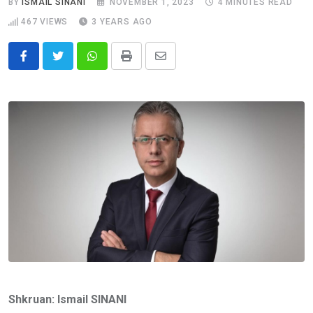
BY
ISMAIL SINANI
NOVEMBER 1, 2023
4 MINUTES READ
467
VIEWS
3 YEARS AGO
Whatsapp
Print
Share
via
Email
Shkruan: Ismail SINANI