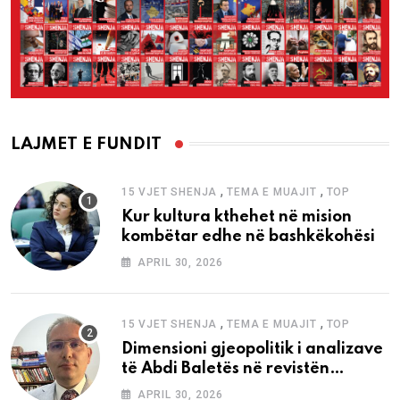
LAJMET E FUNDIT
,
,
15 VJET SHENJA
TEMA E MUAJIT
TOP
Kur kultura kthehet në mision
kombëtar edhe në bashkëkohësi
APRIL 30, 2026
,
,
15 VJET SHENJA
TEMA E MUAJIT
TOP
Dimensioni gjeopolitik i analizave
të Abdi Baletës në revistën
“Shenja”
APRIL 30, 2026