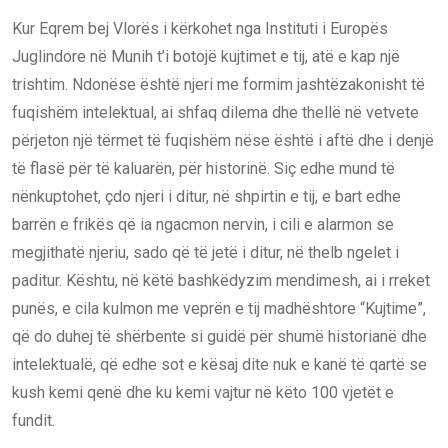
Kur Eqrem bej Vlorës i kërkohet nga Instituti i Europës
Juglindore në Munih t’i botojë kujtimet e tij, atë e kap një
trishtim. Ndonëse është njeri me formim jashtëzakonisht të
fuqishëm intelektual, ai shfaq dilema dhe thellë në vetvete
përjeton një tërmet të fuqishëm nëse është i aftë dhe i denjë
të flasë për të kaluarën, për historinë. Siç edhe mund të
nënkuptohet, çdo njeri i ditur, në shpirtin e tij, e bart edhe
barrën e frikës që ia ngacmon nervin, i cili e alarmon se
megjithatë njeriu, sado që të jetë i ditur, në thelb ngelet i
paditur. Kështu, në këtë bashkëdyzim mendimesh, ai i rreket
punës, e cila kulmon me veprën e tij madhështore “Kujtime”,
që do duhej të shërbente si guidë për shumë historianë dhe
intelektualë, që edhe sot e kësaj dite nuk e kanë të qartë se
kush kemi qenë dhe ku kemi vajtur në këto 100 vjetët e
fundit.