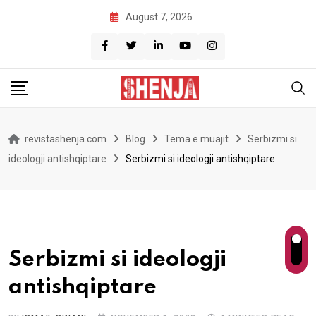
Skip
August 7, 2026
to
content
revistashenja.com
Blog
Tema e muajit
Serbizmi si
ideologji antishqiptare
Serbizmi si ideologji antishqiptare
Serbizmi si ideologji
antishqiptare