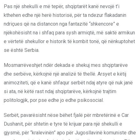
Pas një shekulli e më tepër, shqiptarët kanë nevojë t’i
kthehen edhe një herë historisë, për ta ndezur flakadanin
ndriçues që na distancon nga fantazitë “shkencore” e
njëkohësisht na i shfaq para sysh armiqtë, më saktë armikun
e vërtetë shekullor e historik të kombit tonë, që nënkuptohet
se është Serbia.
Mosmarrëveshjet ndër dekada e shekuj mes shqiptarëve
dhe serbëve, kërkojnë një analizë të thellë. Arsyet e këtij
animoziteti, që e kanë shfaqur serbët ndaj atyre që nuk janë
si ata, në këtë rast ndaj shqiptarëve, kërkojnë trajtim
politologjik, por pse edhe jo edhe psikosocial.
Serbët, pavarësisht nëse bëhet fjalë për mbretërinë e Car
Dushanit, për shtetin e tyre të krijuar para një shekulli e
gjysmë, për “kralevinën” apo për Jugosllavinë komuniste dhe