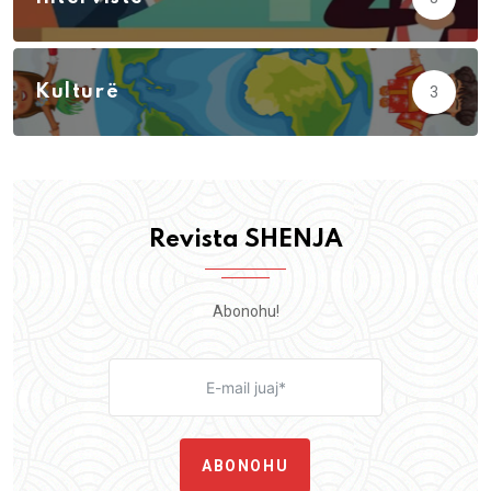
Kulturë
3
Revista SHENJA
Abonohu!
ABONOHU