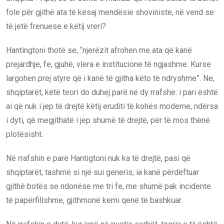
fole për gjithë ata të kësaj mendësie shoviniste, në vend se
të jetë frenuese e këtij vreri?
Hantingtoni thotë se, “njerëzit afrohen me ata që kanë
prejardhje, fe, gjuhë, vlera e institucione të ngjashme. Kurse
largohen prej atyre që i kanë të gjitha këto të ndryshme”. Ne,
shqiptarët, këtë teori do duhej parë në dy rrafshe: i pari është
ai që nuk i jep të drejtë këtij eruditi të kohës moderne, ndërsa
i dyti, që megjithatë i jep shumë të drejtë, për të mos thënë
plotësisht.
Në rrafshin e parë Hantigtoni nuk ka të drejtë, pasi që
shqiptarët, tashmë si një sui generis, ia kanë përdëftuar
gjithë botës se ndonëse me tri fe, me shumë pak incidente
të papërfillshme, gjithmonë kemi qenë të bashkuar.