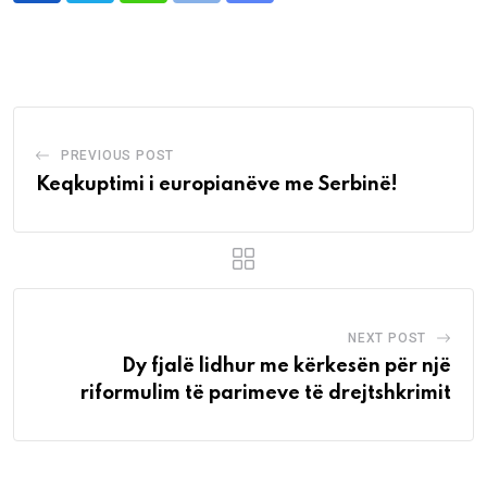
via
Email
PREVIOUS POST
Keqkuptimi i europianëve me Serbinë!
NEXT POST
Dy fjalë lidhur me kërkesën për një
riformulim të parimeve të drejtshkrimit