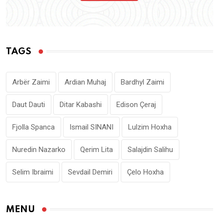
TAGS
Arbër Zaimi
Ardian Muhaj
Bardhyl Zaimi
Daut Dauti
Ditar Kabashi
Edison Çeraj
Fjolla Spanca
Ismail SINANI
Lulzim Hoxha
Nuredin Nazarko
Qerim Lita
Salajdin Salihu
Selim Ibraimi
Sevdail Demiri
Çelo Hoxha
MENU