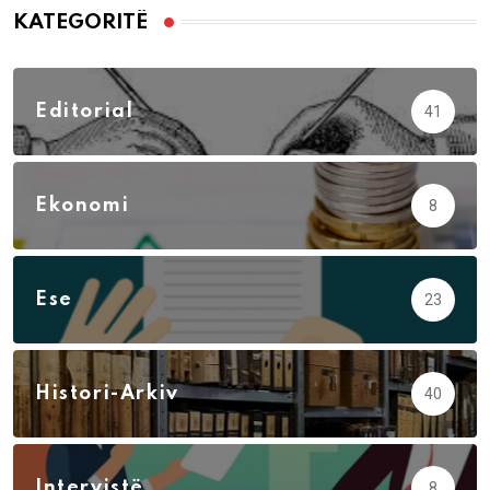
KATEGORITË
Editorial
41
Ekonomi
8
Ese
23
Histori-Arkiv
40
Intervistë
8