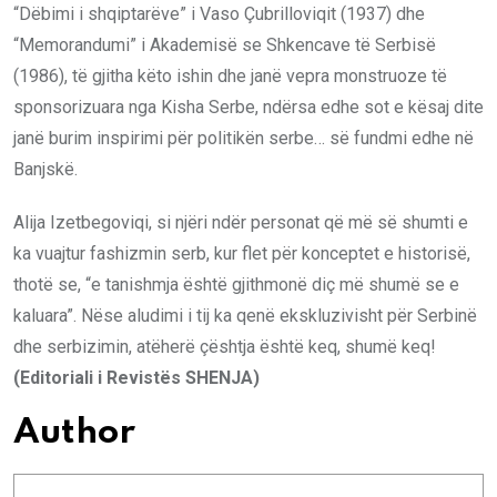
“Dëbimi i shqiptarëve” i Vaso Çubrilloviqit (1937) dhe
“Memorandumi” i Akademisë se Shkencave të Serbisë
(1986), të gjitha këto ishin dhe janë vepra monstruoze të
sponsorizuara nga Kisha Serbe, ndërsa edhe sot e kësaj dite
janë burim inspirimi për politikën serbe… së fundmi edhe në
Banjskë.
Alija Izetbegoviqi, si njëri ndër personat që më së shumti e
ka vuajtur fashizmin serb, kur flet për konceptet e historisë,
thotë se, “e tanishmja është gjithmonë diç më shumë se e
kaluara”. Nëse aludimi i tij ka qenë ekskluzivisht për Serbinë
dhe serbizimin, atëherë çështja është keq, shumë keq!
(Editoriali i Revistës SHENJA)
Author