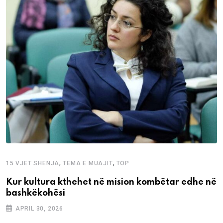
,
,
15 VJET SHENJA
TEMA E MUAJIT
TOP
Kur kultura kthehet në mision kombëtar edhe në
bashkëkohësi
APRIL 30, 2026