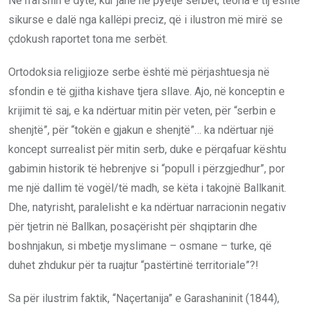
Në rrafshin e dytë, kur janë në pyetje serbët, teoria e tij është
sikurse e dalë nga kallëpi preciz, që i ilustron më mirë se
çdokush raportet tona me serbët.
Ortodoksia religjioze serbe është më përjashtuesja në
sfondin e të gjitha kishave tjera sllave. Ajo, në konceptin e
krijimit të saj, e ka ndërtuar mitin për veten, për “serbin e
shenjtë”, për “tokën e gjakun e shenjtë”… ka ndërtuar një
koncept surrealist për mitin serb, duke e përqafuar kështu
gabimin historik të hebrenjve si “popull i përzgjedhur”, por
me një dallim të vogël/të madh, se këta i takojnë Ballkanit.
Dhe, natyrisht, paralelisht e ka ndërtuar narracionin negativ
për tjetrin në Ballkan, posaçërisht për shqiptarin dhe
boshnjakun, si mbetje myslimane – osmane – turke, që
duhet zhdukur për ta ruajtur “pastërtinë territoriale”?!
Sa për ilustrim faktik, “Naçertanija” e Garashaninit (1844),