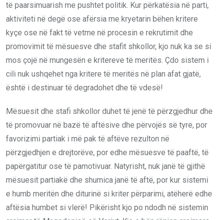
të paarsimuarish me pushtet politik. Kur përkatësia në parti,
aktiviteti në degë ose afërsia me kryetarin bëhen kritere
kyçe ose në fakt të vetme në procesin e rekrutimit dhe
promovimit të mësuesve dhe stafit shkollor, kjo nuk ka se si
mos çojë në mungesën e kritereve të meritës. Çdo sistem i
cili nuk ushqehet nga kritere të meritës në plan afat gjatë,
është i destinuar të degradohet dhe të vdesë!
Mësuesit dhe stafi shkollor duhet të jenë të përzgjedhur dhe
të promovuar në bazë të aftësive dhe përvojës së tyre, por
favorizimi partiak i më pak të aftëve rezulton në
përzgjedhjen e drejtorëve, por edhe mësuesve të paaftë, të
papërgatitur ose të pamotivuar. Natyrisht, nuk janë të gjithë
mësuesit partiakë dhe shumica janë të aftë, por kur sistemi
e humb meritën dhe diturinë si kriter përparimi, atëherë edhe
aftësia humbet si vlerë! Pikërisht kjo po ndodh në sistemin