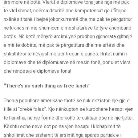
arsimore në botë. Vlerat e diplomave tona janë nga më pak
të vlefshmet, ndërsa dituritë dhe kompetencat që i fitojnë
nxënësit tanë i bejnë jokonkurrentë dhe me pak të përgatitur
në krahasim me shumicën e moshatarëve të tyre anembanë
botës. Në këtë mënyrë arsimi ynë prodhon gjenerata gjithnjë
e më të dobëta, më pak të përgatitura dhe me aftësi dhe
shkathtësi të nevojshmë për tregun e punës. Rritet numri i
diplomave dhe të diplomuarve në mesin tonë, por ulet vlera
dhe rëndësia e diplomave tona!
“There’s no such thing as free lunch”
Thenia popullore amerikane thotë se nuk ekziston një gjë e
tillë si “drekë falas”. Kjo nënkupton se kurdoherë hesapi vjen
te hanxhiu, në një formë dhe kohë të caktuar ose në një tjetër.
Kështu edhe neve sot po na vjen hesapi i kidnapimit të
shkollimit dhe sistemit të arsimit nga aparati partiak e i