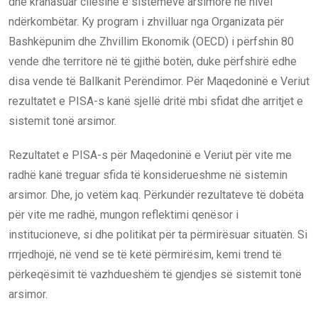
dhe krahasuar cilësinë e sistemeve arsimore në nivel
ndërkombëtar. Ky program i zhvilluar nga Organizata për
Bashkëpunim dhe Zhvillim Ekonomik (OECD) i përfshin 80
vende dhe territore në të gjithë botën, duke përfshirë edhe
disa vende të Ballkanit Perëndimor. Për Maqedoninë e Veriut
rezultatet e PISA-s kanë sjellë dritë mbi sfidat dhe arritjet e
sistemit tonë arsimor.
Rezultatet e PISA-s për Maqedoninë e Veriut për vite me
radhë kanë treguar sfida të konsiderueshme në sistemin
arsimor. Dhe, jo vetëm kaq. Përkundër rezultateve të dobëta
për vite me radhë, mungon reflektimi qenësor i
institucioneve, si dhe politikat për ta përmirësuar situatën. Si
rrrjedhojë, në vend se të ketë përmirësim, kemi trend të
përkeqësimit të vazhdueshëm të gjendjes së sistemit tonë
arsimor.