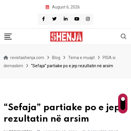
Skip
August 6, 2026
to
content
revistashenja.com
Blog
Tema e muajit
PISA si
demaskim
“Sefaja” partiake po e jep rezultatin në arsim
“Sefaja” partiake po e jep
rezultatin në arsim