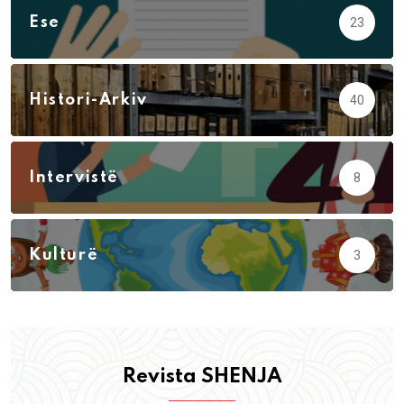
Ese
23
Histori-Arkiv
40
Intervistë
8
Kulturë
3
Revista SHENJA