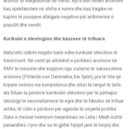
arsimor të Maqedonisë së Veriut. Kjo e bën rënien arsimore
kaq spektakolare në shifra e numra dhe kaq tragjike në
kuptim të pasojave afatgjate negative për ardhmerinë e
popullit dhe vendit.
Kurikulat e ideologjive dhe kauzave të trilluara
Natyrisht, ndikim negativ kanë edhe kurikulat shkollore të
tranzicionit. Në vend që arkitekët e politikës arsimore në
RMV të mësonin dhe kopjonin nga sisteme të suksesshme
arsimore (FInlanda ose Danimarka, bie fjala!), pra të tilla që
krijojnë nxënës me kompetenca dhe dituri të rangut të lartë,
ata filluan ta përdorin kurrikulën shkollore për të përhapur
ideologji të nacionalizmeve të egra dhe të fabulës së trilluar
antike, të cilën e përdorin për agjenda të veçanta politike.
Duke e mesuar nxënësin maqedonas se Leka i Madh është
paraardhës i tyre dhe se të gjithë fqinjët janë të këqinj dhe