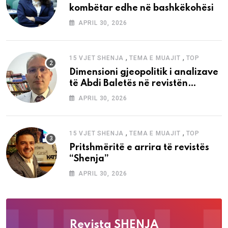
kombëtar edhe në bashkëkohësi
APRIL 30, 2026
,
,
15 VJET SHENJA
TEMA E MUAJIT
TOP
Dimensioni gjeopolitik i analizave
të Abdi Baletës në revistën
“Shenja”
APRIL 30, 2026
,
,
15 VJET SHENJA
TEMA E MUAJIT
TOP
Pritshmëritë e arrira të revistës
“Shenja”
APRIL 30, 2026
Revista SHENJA