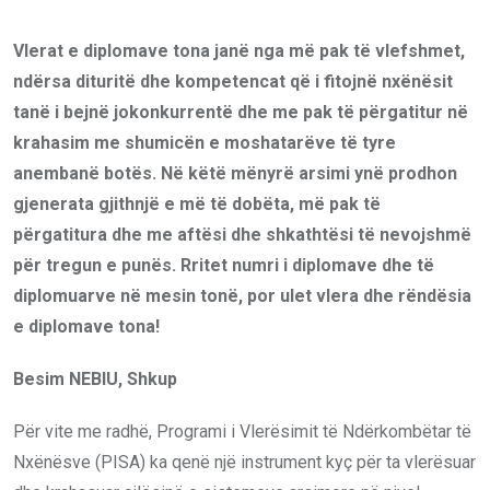
Vlerat e diplomave tona janë nga më pak të vlefshmet,
ndërsa dituritë dhe kompetencat që i fitojnë nxënësit
tanë i bejnë jokonkurrentë dhe me pak të përgatitur në
krahasim me shumicën e moshatarëve të tyre
anembanë botës. Në këtë mënyrë arsimi ynë prodhon
gjenerata gjithnjë e më të dobëta, më pak të
përgatitura dhe me aftësi dhe shkathtësi të nevojshmë
për tregun e punës. Rritet numri i diplomave dhe të
diplomuarve në mesin tonë, por ulet vlera dhe rëndësia
e diplomave tona!
Besim NEBIU, Shkup
Për vite me radhë, Programi i Vlerësimit të Ndërkombëtar të
Nxënësve (PISA) ka qenë një instrument kyç për ta vlerësuar