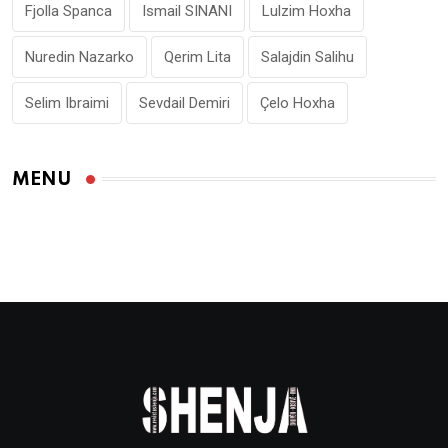
Fjolla Spanca
Ismail SINANI
Lulzim Hoxha
Nuredin Nazarko
Qerim Lita
Salajdin Salihu
Selim Ibraimi
Sevdail Demiri
Çelo Hoxha
MENU