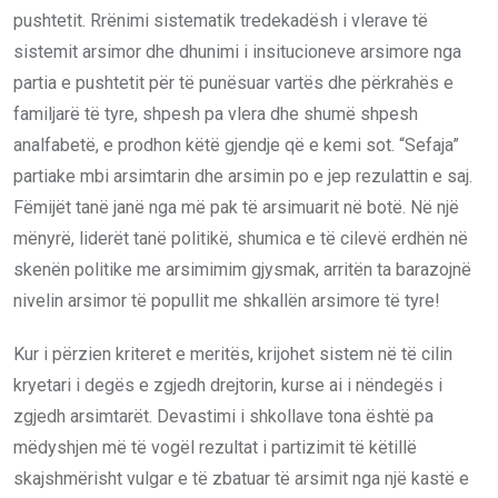
pushtetit. Rrënimi sistematik tredekadësh i vlerave të
sistemit arsimor dhe dhunimi i insitucioneve arsimore nga
partia e pushtetit për të punësuar vartës dhe përkrahës e
familjarë të tyre, shpesh pa vlera dhe shumë shpesh
analfabetë, e prodhon këtë gjendje që e kemi sot. “Sefaja”
partiake mbi arsimtarin dhe arsimin po e jep rezulattin e saj.
Fëmijët tanë janë nga më pak të arsimuarit në botë. Në një
mënyrë, liderët tanë politikë, shumica e të cilevë erdhën në
skenën politike me arsimimim gjysmak, arritën ta barazojnë
nivelin arsimor të popullit me shkallën arsimore të tyre!
Kur i përzien kriteret e meritës, krijohet sistem në të cilin
kryetari i degës e zgjedh drejtorin, kurse ai i nëndegës i
zgjedh arsimtarët. Devastimi i shkollave tona është pa
mëdyshjen më të vogël rezultat i partizimit të këtillë
skajshmërisht vulgar e të zbatuar të arsimit nga një kastë e