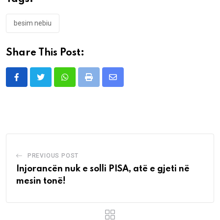
besim nebiu
Share This Post:
Whatsapp
Print
Share
via
Email
PREVIOUS POST
Injorancën nuk e solli PISA, atë e gjeti në
mesin tonë!