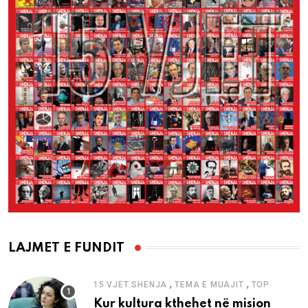
LAJMET E FUNDIT
,
,
15 VJET SHENJA
TEMA E MUAJIT
TOP
Kur kultura kthehet në mision