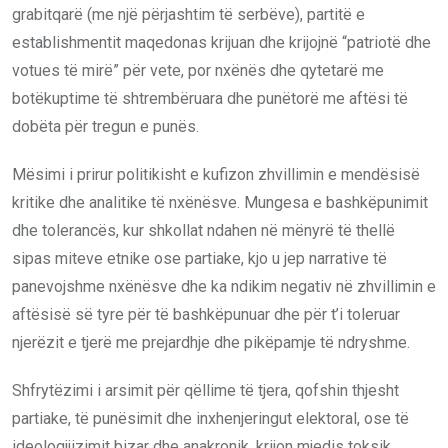
grabitqarë (me një përjashtim të serbëve), partitë e
establishmentit maqedonas krijuan dhe krijojnë “patriotë dhe
votues të mirë” për vete, por nxënës dhe qytetarë me
botëkuptime të shtrembëruara dhe punëtorë me aftësi të
dobëta për tregun e punës.
Mësimi i prirur politikisht e kufizon zhvillimin e mendësisë
kritike dhe analitike të nxënësve. Mungesa e bashkëpunimit
dhe tolerancës, kur shkollat ndahen në mënyrë të thellë
sipas miteve etnike ose partiake, kjo u jep narrative të
panevojshme nxënësve dhe ka ndikim negativ në zhvillimin e
aftësisë së tyre për të bashkëpunuar dhe për t’i toleruar
njerëzit e tjerë me prejardhje dhe pikëpamje të ndryshme.
Shfrytëzimi i arsimit për qëllime të tjera, qofshin thjesht
partiake, të punësimit dhe inxhenjeringut elektoral, ose të
ideologjjizimit bizar dhe anakronik, krijon mjedis toksik,