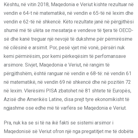
Kështu, në vitin 2018, Maqedonia e Veriut kishte rezultuar në
vendin e 64-t në matematikë, në vendin e 65-të në lexim dhe
vendin e 62-të në shkencë. Këto rezultate janë në përgjithësi
shumë më të ulëta se mesatarja e vendeve të tjera të OECD-
së dhe kanë treguar një nevojë të dukshme për përmirësime
në cilësinë e arsimit. Por, pesë vjet më vonë, përsëri nuk
kemi përmirësim, por kemi përkeqësim të perfomansave
arsimore. Sivjet, Maqedonia e Veriut, në rangim të
përgjithshëm, është ranguar në vendin e 68-të: në vendin 61
në matematikë, në vendin 69 në shkencë dhe në pozitën 72
në lexim. Vlerësimi PISA zbatohet në 81 shtete të Europës,
Azisë dhe Amerikës Latine, disa prejt tyre ekonomikisht të
ngjashme ose edhe më të varfëra se Maqedonia e Veriut.
Pra, nuk ka se si të na ikë fakti se sistemi arsimor i
Maqedonisë së Veriut ofron një nga pregatitjet me të dobëta