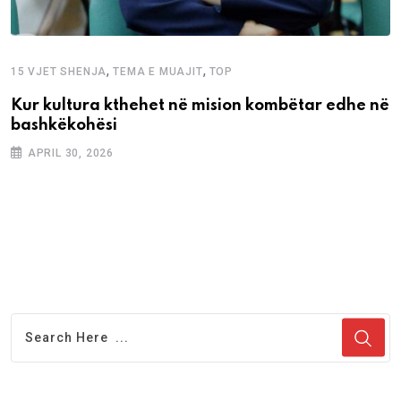
,
,
15 VJET SHENJA
TEMA E MUAJIT
TOP
Kur kultura kthehet në mision kombëtar edhe në
bashkëkohësi
APRIL 30, 2026