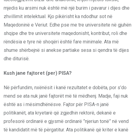
mjedis ku arsimi nuk është më një burim i pavarur i dijes dhe
zhvillimit intelektual. Kjo pikërisht ka ndodhur sot në
Maqedoninë e Veriut. Edhe pse me tre universitete në gjuhën
shqipe dhe tre universitete maqedonisht, kontribut, roli dhe
rëndësia e tyre në shoqëri është fare minimale. Ata më
shume shërbejnë si anekse partiake sesa si qendra të dijes
dhe diturisë.
Kush jane fajtoret (per) PISA?
Në përfundim, nxënësit i kanë rezultatet e dobëta, por s’do
mend se ata nuk janë fajtorët më të mëdhenj. Madje, faji nuk
është as i mësimdhënësve. Fajtor për PISA-n janë
politikanët, ata kryetarë që zgjedhin rektorë, dekanë e
profesorë ordinarë e gjysmë ordinarë ”njeriun tonë” në vend
të kandidatit më të përgatitur. Ata politikanë që kriter e kanë