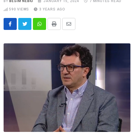
BY
BESIM NEBIU
JANUARY 15, 2024
7 MINUTES READ
590
VIEWS
3 YEARS AGO
Whatsapp
Print
Share
via
Email