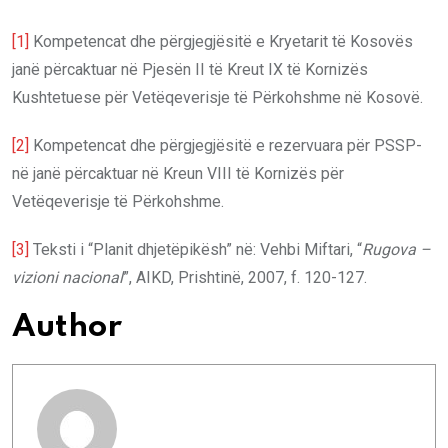
[1]
Kompetencat dhe përgjegjësitë e Kryetarit të Kosovës
janë përcaktuar në Pjesën II të Kreut IX të Kornizës
Kushtetuese për Vetëqeverisje të Përkohshme në Kosovë.
[2]
Kompetencat dhe përgjegjësitë e rezervuara për PSSP-
në janë përcaktuar në Kreun VIII të Kornizës për
Vetëqeverisje të Përkohshme.
[3]
Teksti i “Planit dhjetëpikësh” në: Vehbi Miftari, “
Rugova –
vizioni nacional
”, AIKD, Prishtinë, 2007, f. 120-127.
Author