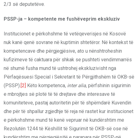
2/3 së deputetëve.
PSSP-ja – kompetente me fushëveprim ekskluziv
Institucionet e përkohshme të vetëqeverisjes në Kosovë
nuk kanë qenë sovrane në kuptimin shtetëror. Në kontekst të
kompetencave dhe përgjegjësive, ato u nënshtroheshin
kufizimeve të caktuara për shkak se pushteti vendimmarrës
në shumë fusha mund të ushtrohej ekskluzivisht nga
Përfaqësuesi Special i Sekretarit të Përgjithshëm të OKB-së
(PSSP).
[2]
Këto kompetenca,
inter alia
, përfshinin sigurimin
e mbrojtjes së plotë të të drejtave dhe interesave të
komuniteteve, pastaj autoritetin për të shpërndarë Kuvendin
dhe për të shpallur zgjedhje të reja në rastet kur institucionet
e përkohshme mund të kenë vepruar në kundërshtim me
Rezolutën 1244 të Këshillit të Sigurimit të OKB-së ose në
kundërshtim me përgjegjësitë e parapara për PSSP-në.