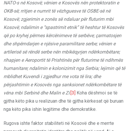
NATO-s në Kosovë; vënien e Kosovës nën protektoratin e
OKB-së; rritjen e numrit të vëzhguesve të OSBE-së në
Kosovë; zgjerimin e zonës së ndaluar për fluturim mbi
Kosovë; ndalimin e “spastrimit etnik” të heshtur të Kosovës
që po kryhej përmes kërcënimeve të serbëve; çarmatosjen
dhe shpërndarjen e njësive paramilitare serbe; vënien e
artilerisë së rëndë serbe nën mbikëqyrjen ndërkombëtare;
rihapjen e Aeroportit të Prishtinës për fluturime të ndihmës
humanitare; ndalimin e kolonizimit nga Serbia; lejimin që të
mblidhet Kuvendi i zgjedhur me vota të lira; dhe
përjashtimin e Kosovës nga sanksionet ndërkombëtare të
vëna mbi Serbinë dhe Malin e Zi
.
[3]
Koha dëshmoi se të
gjitha këto pika u realizuan dhe të gjitha kërkesat që buruan
nga këto pika ishin legjitime dhe demokratike.
Rugova ishte faktor stabiliteti në Kosovë dhe e merrte