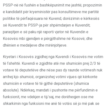
PSSP-në në fushën e bashkëpunimit me jashtë; propozimin
e kandidatit për kryeministër pas konsultimeve me partitë
politike të përfaqësuara në Kuvend; dorëzimin e kërkesës
së Kuvendit te PSSP-ja për shpërndarjen e Kuvendit;
paraqitjen e së paku një raporti vjetor në Kuvendin e
Kosovës mbi gjendjen e përgjithshme në Kosovë; dhe
dhënien e medaljeve dhe mirënjohjeve.
Kryetari i Kosovës zgjidhej nga Kuvendi i Kosovës me votim
të fshehtë. Kuvendi e zgjidhte atë me shumicën prej 2/3 të
votave të deputetëve dhe nëse pas dy raunde votimesh nuk
arrihej kjo shumicë, organizohej votimi vijues që kërkonte
shumicën e votave të të gjithë deputetëve (shumica
absolute). Ndërkaq, mandati i pushonte me përfundimin e
funksionit, me vdekjen e tij/saj, me dorëheqjen ose me
shkarkimin nga funksioni me anë të votës së jo më pak se