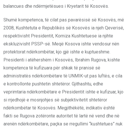
balancues dhe ndërmjetësues i Kryetarit të Kosovës.
Shumë kompetenca, të cilat pas pavarësisë së Kosovës, më
2008, Kushtetuta e Republikës së Kosovës ia njeh Qeverisë,
respektivisht Presidentit, Korniza Kushtetuese ia njihte
ekskluzivisht PSSP-së. Meqë Kosova ishte vendosur nën
protektorat ndërkombëtar, kjo gjë ishte e kuptueshme.
Presidenti i atëhershëm i Kosovës, Ibrahim Rugova, kishte
kompetenca të kufizuara për shkak të pranisë së
administratës ndërkombëtare të UNMIK-ut pas luftës, e cila
e kontrollonte pushtetin shtetëror. Gjithashtu, edhe
veprimtaria ndërkombëtare e Presidentit ishte e kufizuar, kjo
si rrjedhojë e mosnjohjes së subjektivitetit shtetëror
ndërkombëtar të Kosovës. Megjithëkëtë, indikativ është
fakti se Rugova zotëronte autoritet të lartë në vend dhe në
arenën ndërkombëtare, paçka se rregullimi “kushtetues” nuk