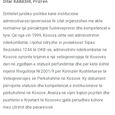
Ditar KABASHI, Prizren
Entitetet juridiko-politike kanë institucione
administruese/qeverisëse të cilat organizohen me akte
normative që përcaktojnë fushëveprimin dhe kompetencat e
tyre. Që nga viti 1999, Kosova ishte nën administrimin
ndërkombëtar, i njohur ndryshe si
protektorat
. Sipas
Rezolutës 1244 të OKB-së, administrimi ndërkombëtar në
Kosovë synonte krijimin e një vetëqeverisjeje të Kosovës
deri në zgjidhjen e statusit përfundimtar dhe për këtë është
nxjerrë Rregullorja Nr.2001/9 për Kornizën Kushtetuese të
Vetëqeverisjes së Përkohshme në Kosovë. Ky dokument
përvijonte statusin dhe kompetencat e institucioneve të
përkohshme në Kosovë. Analiza në vijim trajton pozitën dhe
pushtetin e Kryetarit të Kosovës gjatë periudhës kohore
mes çlirimit dhe pavarësisë.