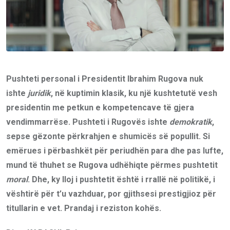
Pushteti personal i Presidentit Ibrahim Rugova nuk
ishte
juridik
, në kuptimin klasik, ku një kushtetutë vesh
presidentin me petkun e kompetencave të gjera
vendimmarrëse. Pushteti i Rugovës ishte
demokratik
,
sepse gëzonte përkrahjen e shumicës së popullit. Si
emërues i përbashkët për periudhën para dhe pas lufte,
mund të thuhet se Rugova udhëhiqte përmes pushtetit
moral
. Dhe, ky lloj i pushtetit është i rrallë në politikë, i
vështirë për t’u vazhduar, por gjithsesi prestigjioz për
titullarin e vet. Prandaj i reziston kohës.