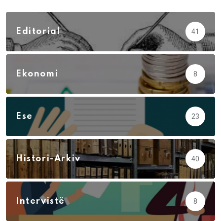
Editorial
41
Ekonomi
8
Ese
23
Histori-Arkiv
40
Intervistë
8