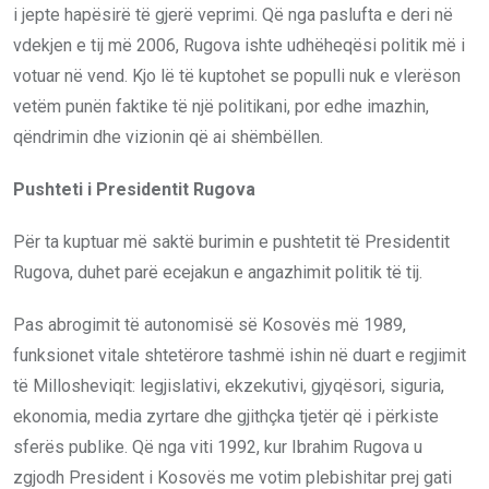
i jepte hapësirë të gjerë veprimi. Që nga paslufta e deri në
vdekjen e tij më 2006, Rugova ishte udhëheqësi politik më i
votuar në vend. Kjo lë të kuptohet se populli nuk e vlerëson
vetëm punën faktike të një politikani, por edhe imazhin,
qëndrimin dhe vizionin që ai shëmbëllen.
Pushteti i Presidentit Rugova
Për ta kuptuar më saktë burimin e pushtetit të Presidentit
Rugova, duhet parë ecejakun e angazhimit politik të tij.
Pas abrogimit të autonomisë së Kosovës më 1989,
funksionet vitale shtetërore tashmë ishin në duart e regjimit
të Millosheviqit: legjislativi, ekzekutivi, gjyqësori, siguria,
ekonomia, media zyrtare dhe gjithçka tjetër që i përkiste
sferës publike. Që nga viti 1992, kur Ibrahim Rugova u
zgjodh President i Kosovës me votim plebishitar prej gati