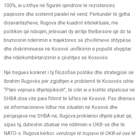
100%, ai u kthye në figurën qendrore të rezistencës
paqësore dhe sistemit paralel në vend. Përkundër të gjitha
disavantazheve, Rugova dhe kuadrot intelektuale, me
politikën që ndoqën, jetësuan dy arritje thelbësore që do ta
brumosnin ndërrimin e trajektores së zhvillimeve shtypëse
dhe diskriminuese në Kosovë: unifikimin e popullit shqiptar
dhe ndërkombëtarizimin e çështjes së Kosovës.
Një tregues konkret i tij filozofisë politike dhe strategjisë së
Ibrahim Rugovës për zgjidhjen e problemit të Kosovës ishte
“Plani veprues dhjetëpikësh”, të cilin ai e kishte shpalosur në
SHBA disa vite para fillimit të luftës në Kosovë. Pas dhënies
së informacioneve lidhur me situatën në Kosovë dhe
përqasjeve me SHBA-në, Rugova proklamoi dhjetë pikat që,
sipas tij, duheshin zbatuar me ndihmën e OKB-së dhe të
NATO-s. Rugova kërkoi:
vendosje të trupave të OKB-së ose të