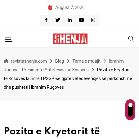
Skip
August 7, 2026
to
content
revistashenja.com
Blog
Tema e muajit
Ibrahim
Rugova - Presidenti i Shtetësisë së Kosovës
Pozita e Kryetarit
të Kosovës kundrejt PSSP-së gjatë vetëqeverisjes së përkohshme
dhe pushteti i Ibrahim Rugovës
Pozita e Kryetarit të