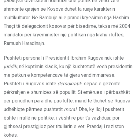
parasysh diversitetin identitar dhe politik në vend. Ai e
afirmonte qasjen se Kosova duhet ta ruajë karakterin
multikulturor. Në Rambuje ai e pranoi kryesimin nga Hashim
Thaçi të delegacionit kosovar për bisedime, teksa më 2004
mandatoi për kryeministër një politikan nga krahu i luftës,
Ramush Haradinajn.
Pushteti personal i Presidentit Ibrahim Rugova nuk ishte
juridik
, në kuptimin klasik, ku një kushtetutë vesh presidentin
me petkun e kompetencave të gjera vendimmarrëse.
Pushteti i Rugovës ishte
demokratik
, sepse e gëzonte
përkrahjen e shumicës së popullit. Si emërues i përbashkët
për periudhën para dhe pas lufte, mund të thuhet se Rugova
udhëhiqte përmes pushtetit
moral
. Dhe, ky lloj i pushtetit
është i rrallë në politikë, i vështirë për t’u vazhduar, por
gjithsesi prestigjioz për titullarin e vet. Prandaj i reziston
kohës.