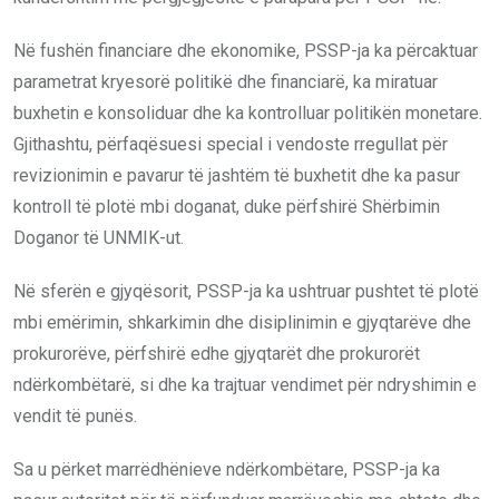
Në fushën financiare dhe ekonomike, PSSP-ja ka përcaktuar
parametrat kryesorë politikë dhe financiarë, ka miratuar
buxhetin e konsoliduar dhe ka kontrolluar politikën monetare.
Gjithashtu, përfaqësuesi special i vendoste rregullat për
revizionimin e pavarur të jashtëm të buxhetit dhe ka pasur
kontroll të plotë mbi doganat, duke përfshirë Shërbimin
Doganor të UNMIK-ut.
Në sferën e gjyqësorit, PSSP-ja ka ushtruar pushtet të plotë
mbi emërimin, shkarkimin dhe disiplinimin e gjyqtarëve dhe
prokurorëve, përfshirë edhe gjyqtarët dhe prokurorët
ndërkombëtarë, si dhe ka trajtuar vendimet për ndryshimin e
vendit të punës.
Sa u përket marrëdhënieve ndërkombëtare, PSSP-ja ka