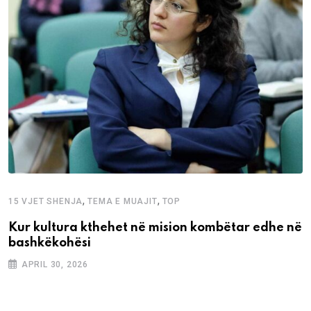
,
,
15 VJET SHENJA
TEMA E MUAJIT
TOP
Kur kultura kthehet në mision kombëtar edhe në
bashkëkohësi
APRIL 30, 2026