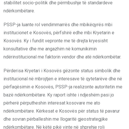
stabilitet socio-politik dhe përmbushje të standardeve
ndërkombëtare.
PSSP-ja luante rol vendimmarrës dhe mbikëqyrës mbi
institucionet e Kosovës, përfshirë edhe mbi Kryetarin e
Kosovës. Ky i fundit vepronte me të drejta kryesisht
konsultative dhe me angazhim në komunikimin
ndërinstitucional me faktorin vendor dhe atë ndërkombëtar.
Përderisa Kryetari i Kosovës gëzonte status simbolik dhe
institucional në mbrojtjen e interesave të qytetarëve dhe në
përfaqësimin e Kosovës, PSSP-ja realizonte autoritetin me
bazë ndërkombëtare. Ky raport ishte i ndjeshëm pasi jo
përherë përputheshin interesat kosovare me ato
ndërkombëtare. Kërkesat e Kosovës për status të pavarur
dhe sovran përballeshin me llogaritë gjeostrategjike
ndërkombëtare. Në këtë pikë vinte në shprehje roli