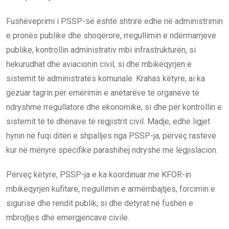
Fushëveprimi i PSSP-së është shtrirë edhe në administrimin
e pronës publike dhe shoqërore, rregullimin e ndërmarrjeve
publike, kontrollin administrativ mbi infrastrukturën, si
hekurudhat dhe aviacionin civil, si dhe mbikëqyrjen e
sistemit të administratës komunale. Krahas këtyre, ai ka
gëzuar tagrin për emërimin e anëtarëve të organeve të
ndryshme rregullatore dhe ekonomike, si dhe për kontrollin e
sistemit të të dhënave të regjistrit civil. Madje, edhe ligjet
hynin në fuqi ditën e shpalljes nga PSSP-ja, përveç rasteve
kur në mënyrë specifike parashihej ndryshe me legjislacion.
Përveç këtyre, PSSP-ja e ka koordinuar me KFOR-in
mbikëqyrjen kufitare, rregullimin e armëmbajtjes, forcimin e
sigurisë dhe rendit publik, si dhe detyrat në fushën e
mbrojtjes dhe emergjencave civile.