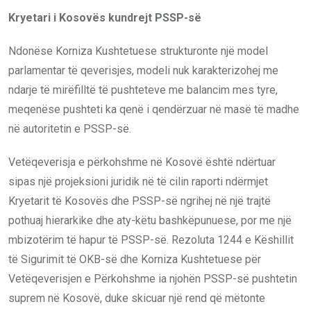
Kryetari i Kosovës kundrejt PSSP-së
Ndonëse Korniza Kushtetuese strukturonte një model
parlamentar të qeverisjes, modeli nuk karakterizohej me
ndarje të mirëfilltë të pushteteve me balancim mes tyre,
meqenëse pushteti ka qenë i qendërzuar në masë të madhe
në autoritetin e PSSP-së.
Vetëqeverisja e përkohshme në Kosovë është ndërtuar
sipas një projeksioni juridik në të cilin raporti ndërmjet
Kryetarit të Kosovës dhe PSSP-së ngrihej në një trajtë
pothuaj hierarkike dhe aty-këtu bashkëpunuese, por me një
mbizotërim të hapur të PSSP-së. Rezoluta 1244 e Këshillit
të Sigurimit të OKB-së dhe Korniza Kushtetuese për
Vetëqeverisjen e Përkohshme ia njohën PSSP-së pushtetin
suprem në Kosovë, duke skicuar një rend që mëtonte