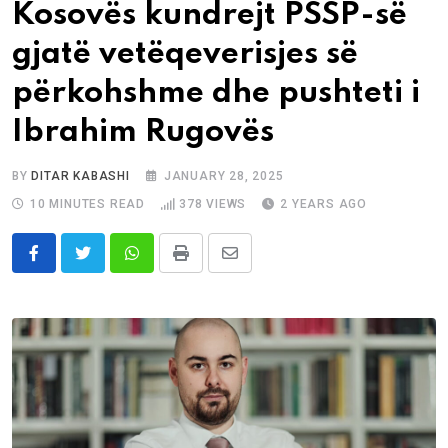
Kosovës kundrejt PSSP-së
gjatë vetëqeverisjes së
përkohshme dhe pushteti i
Ibrahim Rugovës
BY
DITAR KABASHI
JANUARY 28, 2025
10 MINUTES READ
378
VIEWS
2 YEARS AGO
Whatsapp
Print
Share
via
Email