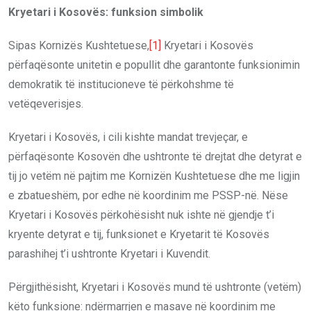
Kryetari i Kosovës: funksion simbolik
Sipas Kornizës Kushtetuese,
[1]
Kryetari i Kosovës
përfaqësonte unitetin e popullit dhe garantonte funksionimin
demokratik të institucioneve të përkohshme të
vetëqeverisjes.
Kryetari i Kosovës, i cili kishte mandat trevjeçar, e
përfaqësonte Kosovën dhe ushtronte të drejtat dhe detyrat e
tij jo vetëm në pajtim me Kornizën Kushtetuese dhe me ligjin
e zbatueshëm, por edhe në koordinim me PSSP-në. Nëse
Kryetari i Kosovës përkohësisht nuk ishte në gjendje t’i
kryente detyrat e tij, funksionet e Kryetarit të Kosovës
parashihej t’i ushtronte Kryetari i Kuvendit.
Përgjithësisht, Kryetari i Kosovës mund të ushtronte (vetëm)
këto funksione: ndërmarrjen e masave në koordinim me