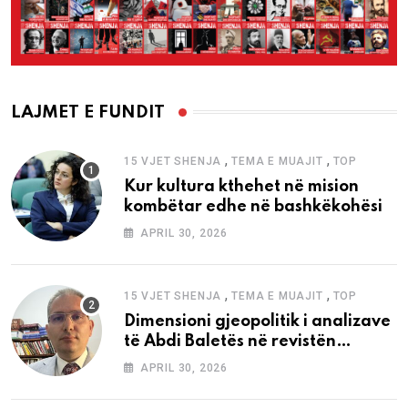
LAJMET E FUNDIT
,
,
15 VJET SHENJA
TEMA E MUAJIT
TOP
Kur kultura kthehet në mision
kombëtar edhe në bashkëkohësi
APRIL 30, 2026
,
,
15 VJET SHENJA
TEMA E MUAJIT
TOP
Dimensioni gjeopolitik i analizave
të Abdi Baletës në revistën
“Shenja”
APRIL 30, 2026