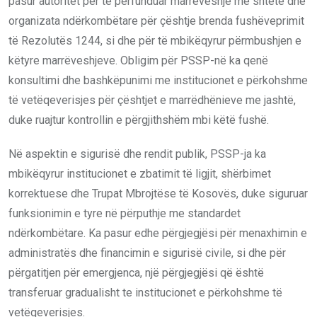
pasur autoritet për të përfunduar marrëveshje me shtete dhe
organizata ndërkombëtare për çështje brenda fushëveprimit
të Rezolutës 1244, si dhe për të mbikëqyrur përmbushjen e
këtyre marrëveshjeve. Obligim për PSSP-në ka qenë
konsultimi dhe bashkëpunimi me institucionet e përkohshme
të vetëqeverisjes për çështjet e marrëdhënieve me jashtë,
duke ruajtur kontrollin e përgjithshëm mbi këtë fushë.
Në aspektin e sigurisë dhe rendit publik, PSSP-ja ka
mbikëqyrur institucionet e zbatimit të ligjit, shërbimet
korrektuese dhe Trupat Mbrojtëse të Kosovës, duke siguruar
funksionimin e tyre në përputhje me standardet
ndërkombëtare. Ka pasur edhe përgjegjësi për menaxhimin e
administratës dhe financimin e sigurisë civile, si dhe për
përgatitjen për emergjenca, një përgjegjësi që është
transferuar gradualisht te institucionet e përkohshme të
vetëqeverisjes.