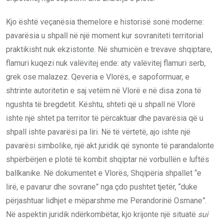
Kjo është veçanësia themelore e historisë sonë moderne:
pavarësia u shpall në një moment kur sovraniteti territorial
praktikisht nuk ekzistonte. Në shumicën e trevave shqiptare,
flamuri kuqezi nuk valëvitej ende: aty valëvitej flamuri serb,
grek ose malazez. Qeveria e Vlorës, e sapoformuar, e
shtrinte autoritetin e saj vetëm në Vlorë e në disa zona të
ngushta të bregdetit. Kështu, shteti që u shpall në Vlorë
ishte një shtet pa territor të përcaktuar dhe pavarësia që u
shpall ishte pavarësi pa liri. Në të vërtetë, ajo ishte një
pavarësi simbolike, një akt juridik që synonte të parandalonte
shpërbërjen e plotë të kombit shqiptar në vorbullën e luftës
ballkanike. Në dokumentet e Vlorës, Shqipëria shpallet “e
lirë, e pavarur dhe sovrane” nga çdo pushtet tjetër, “duke
përjashtuar lidhjet e mëparshme me Perandorinë Osmane”.
Në aspektin juridik ndërkombëtar, kjo krijonte një situatë
sui