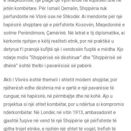
e Maqedonisë, një plagë që vijon ende në kujtesën dhe në
jetën kombëtare. Për Ismail Qemalin, Shqipëria nuk
përfundonte në Vlorë ose në Shkodër. Ai mendonte për një
hapësirë shqiptare që e përfshinte Kosovën, Maqedoninë e
sotme Perëndimore, Çamërinë. Në letrat e tij diplomatike, ai
kërkonte njohjen e këtij realiteti etnik, por në praktikë u
detyrua t’i pranojë kufijtë që i vendosën fuqitë e mëdha. Kjo
ndarje midis “Shqipërisë së dëshiruar” dhe “Shqipërisë së
dhënë” është thelbi i pavarësisë së pabërë.
Akti i Vlorës është themeli i shtetit modern shqiptar, por
njëherësh edhe dëshmia më e qartë e një pavarësie të
cunguar, në hapësirë, në përmbajtje dhe në kohë. Ajo u
projektua si një shtet kombëtar, por u ndërtua si kompromis
ndërkombëtar. Në Londër, në vitin 1913, ambasadorët e
gjashtë fuqive në vend të një Shqipërie që përfshinte të
gjitha trojet etnike, e njohën një shtet të vogël, trefish të