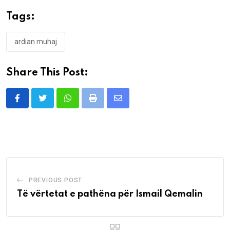
Tags:
ardian muhaj
Share This Post:
Whatsapp
Print
Share
via
Email
PREVIOUS POST
Të vërtetat e pathëna për Ismail Qemalin