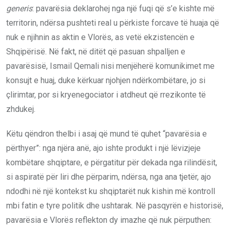
generis
: pavarësia deklarohej nga një fuqi që s’e kishte më
territorin, ndërsa pushteti real u përkiste forcave të huaja që
nuk e njihnin as aktin e Vlorës, as vetë ekzistencën e
Shqipërisë. Në fakt, në ditët që pasuan shpalljen e
pavarësisë, Ismail Qemali nisi menjëherë komunikimet me
konsujt e huaj, duke kërkuar njohjen ndërkombëtare, jo si
çlirimtar, por si kryenegociator i atdheut që rrezikonte të
zhdukej.
Këtu qëndron thelbi i asaj që mund të quhet “pavarësia e
përthyer”: nga njëra anë, ajo ishte produkt i një lëvizjeje
kombëtare shqiptare, e përgatitur për dekada nga rilindësit,
si aspiratë për liri dhe përparim, ndërsa, nga ana tjetër, ajo
ndodhi në një kontekst ku shqiptarët nuk kishin më kontroll
mbi fatin e tyre politik dhe ushtarak. Në pasqyrën e historisë,
pavarësia e Vlorës reflekton dy imazhe që nuk përputhen: