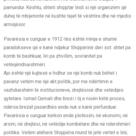
pamundur. Kështu, shteti shqiptar lindi si një organizëm që
duhej të mbijetonte në kushte tejet të vështira dhe në mjedis
armiqësor.
Pavarësia e cunguar e 1912-tës është rrënja e shumë
paradokseve që e kanë ndjekur Shqipërinë deri sot: shtet pa
komb të bashkuar, liri pa zhvillim, sovranitet pa
vetëqëndrueshmëri.
Ajo është një kujtesë e hidhur se një komb nuk bëhet i
pavarur vetëm me një akt politik, por me ndërtimin e
vazhdueshëm të institucioneve, drejtësisë dhe vetëdijes
qytetare. Ismail Qemali dhe brezi i tij e nisën këtë proces,
ndërsa brezat pasardhës ende nuk e kanë përfunduar.
Pavarësia e cunguar kërkon ende plotësim, në ekonomi, në
arsim, në drejtësi, në vetëdije kombëtare dhe në ndershmëri
politike. Vetëm atëherë Shqipëria mund të jetë vërtet e lirë,