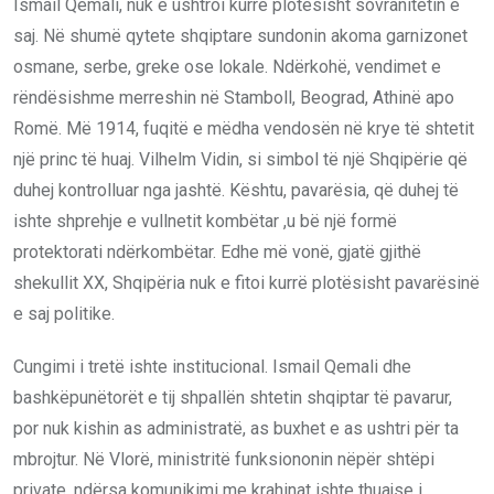
Ismail Qemali, nuk e ushtroi kurrë plotësisht sovranitetin e
saj. Në shumë qytete shqiptare sundonin akoma garnizonet
osmane, serbe, greke ose lokale. Ndërkohë, vendimet e
rëndësishme merreshin në Stamboll, Beograd, Athinë apo
Romë. Më 1914, fuqitë e mëdha vendosën në krye të shtetit
një princ të huaj. Vilhelm Vidin, si simbol të një Shqipërie që
duhej kontrolluar nga jashtë. Kështu, pavarësia, që duhej të
ishte shprehje e vullnetit kombëtar ,u bë një formë
protektorati ndërkombëtar. Edhe më vonë, gjatë gjithë
shekullit XX, Shqipëria nuk e fitoi kurrë plotësisht pavarësinë
e saj politike.
Cungimi i tretë ishte institucional. Ismail Qemali dhe
bashkëpunëtorët e tij shpallën shtetin shqiptar të pavarur,
por nuk kishin as administratë, as buxhet e as ushtri për ta
mbrojtur. Në Vlorë, ministritë funksiononin nëpër shtëpi
private, ndërsa komunikimi me krahinat ishte thuajse i