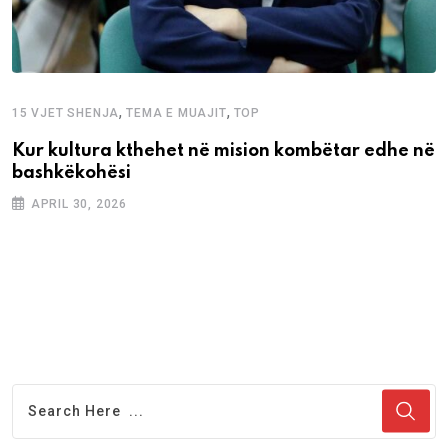
,
,
15 VJET SHENJA
TEMA E MUAJIT
TOP
Kur kultura kthehet në mision kombëtar edhe në
bashkëkohësi
APRIL 30, 2026