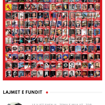
LAJMET E FUNDIT
,
,
15 VJET SHENJA
TEMA E MUAJIT
TOP