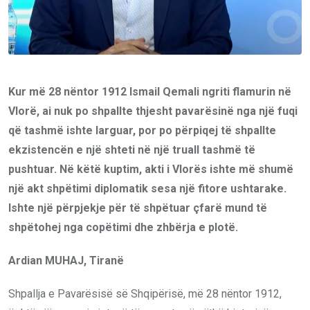
Kur më 28 nëntor 1912 Ismail Qemali ngriti flamurin në
Vlorë, ai nuk po shpallte thjesht pavarësinë nga një fuqi
që tashmë ishte larguar, por po përpiqej të shpallte
ekzistencën e një shteti në një truall tashmë të
pushtuar. Në këtë kuptim, akti i Vlorës ishte më shumë
një akt shpëtimi diplomatik sesa një fitore ushtarake.
Ishte një përpjekje për të shpëtuar çfarë mund të
shpëtohej nga copëtimi dhe zhbërja e plotë.
Ardian MUHAJ, Tiranë
Shpallja e Pavarësisë së Shqipërisë, më 28 nëntor 1912,