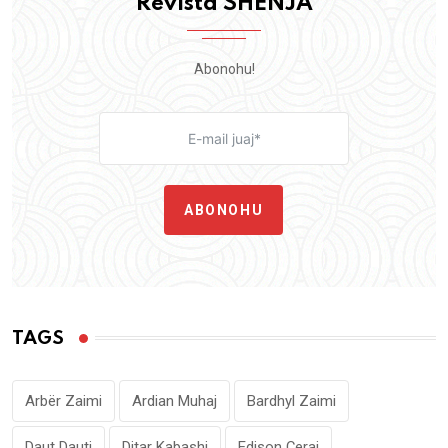
Revista SHENJA
Abonohu!
ABONOHU
TAGS
Arbër Zaimi
Ardian Muhaj
Bardhyl Zaimi
Daut Dauti
Ditar Kabashi
Edison Çeraj