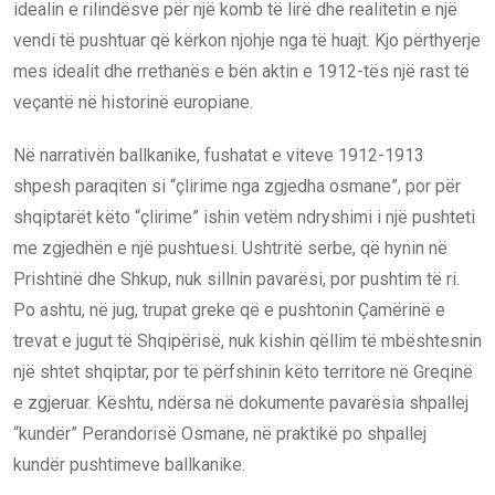
idealin e rilindësve për një komb të lirë dhe realitetin e një
vendi të pushtuar që kërkon njohje nga të huajt. Kjo përthyerje
mes idealit dhe rrethanës e bën aktin e 1912-tës një rast të
veçantë në historinë europiane.
Në narrativën ballkanike, fushatat e viteve 1912-1913
shpesh paraqiten si “çlirime nga zgjedha osmane”, por për
shqiptarët këto “çlirime” ishin vetëm ndryshimi i një pushteti
me zgjedhën e një pushtuesi. Ushtritë serbe, që hynin në
Prishtinë dhe Shkup, nuk sillnin pavarësi, por pushtim të ri.
Po ashtu, në jug, trupat greke që e pushtonin Çamërinë e
trevat e jugut të Shqipërisë, nuk kishin qëllim të mbështesnin
një shtet shqiptar, por të përfshinin këto territore në Greqinë
e zgjeruar. Kështu, ndërsa në dokumente pavarësia shpallej
“kundër” Perandorisë Osmane, në praktikë po shpallej
kundër pushtimeve ballkanike.