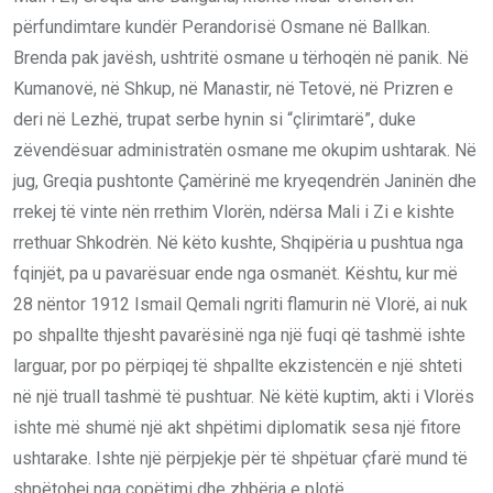
përfundimtare kundër Perandorisë Osmane në Ballkan.
Brenda pak javësh, ushtritë osmane u tërhoqën në panik. Në
Kumanovë, në Shkup, në Manastir, në Tetovë, në Prizren e
deri në Lezhë, trupat serbe hynin si “çlirimtarë”, duke
zëvendësuar administratën osmane me okupim ushtarak. Në
jug, Greqia pushtonte Çamërinë me kryeqendrën Janinën dhe
rrekej të vinte nën rrethim Vlorën, ndërsa Mali i Zi e kishte
rrethuar Shkodrën. Në këto kushte, Shqipëria u pushtua nga
fqinjët, pa u pavarësuar ende nga osmanët. Kështu, kur më
28 nëntor 1912 Ismail Qemali ngriti flamurin në Vlorë, ai nuk
po shpallte thjesht pavarësinë nga një fuqi që tashmë ishte
larguar, por po përpiqej të shpallte ekzistencën e një shteti
në një truall tashmë të pushtuar. Në këtë kuptim, akti i Vlorës
ishte më shumë një akt shpëtimi diplomatik sesa një fitore
ushtarake. Ishte një përpjekje për të shpëtuar çfarë mund të
shpëtohej nga copëtimi dhe zhbërja e plotë.