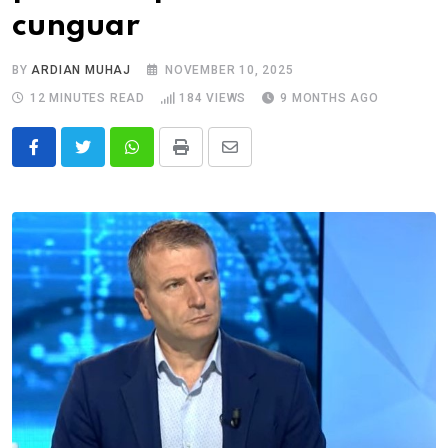
cunguar
BY
ARDIAN MUHAJ
NOVEMBER 10, 2025
12 MINUTES READ
184
VIEWS
9 MONTHS AGO
Whatsapp
Print
Share
via
Email