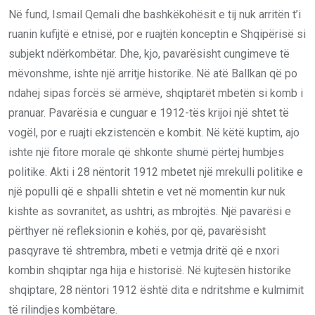
Në fund, Ismail Qemali dhe bashkëkohësit e tij nuk arritën t’i
ruanin kufijtë e etnisë, por e ruajtën konceptin e Shqipërisë si
subjekt ndërkombëtar. Dhe, kjo, pavarësisht cungimeve të
mëvonshme, ishte një arritje historike. Në atë Ballkan që po
ndahej sipas forcës së armëve, shqiptarët mbetën si komb i
pranuar. Pavarësia e cunguar e 1912-tës krijoi një shtet të
vogël, por e ruajti ekzistencën e kombit. Në këtë kuptim, ajo
ishte një fitore morale që shkonte shumë përtej humbjes
politike. Akti i 28 nëntorit 1912 mbetet një mrekulli politike e
një populli që e shpalli shtetin e vet në momentin kur nuk
kishte as sovranitet, as ushtri, as mbrojtës. Një pavarësi e
përthyer në refleksionin e kohës, por që, pavarësisht
pasqyrave të shtrembra, mbeti e vetmja dritë që e nxori
kombin shqiptar nga hija e historisë. Në kujtesën historike
shqiptare, 28 nëntori 1912 është dita e ndritshme e kulmimit
të rilindjes kombëtare.