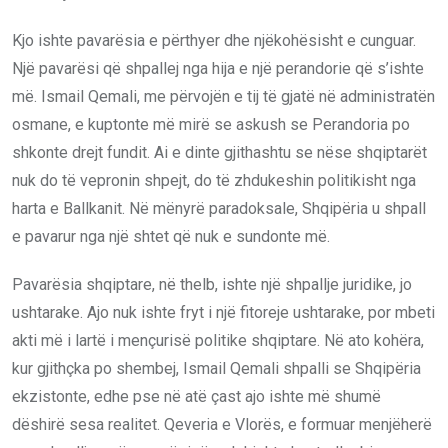
Kjo ishte pavarësia e përthyer dhe njëkohësisht e cunguar.
Një pavarësi që shpallej nga hija e një perandorie që s’ishte
më. Ismail Qemali, me përvojën e tij të gjatë në administratën
osmane, e kuptonte më mirë se askush se Perandoria po
shkonte drejt fundit. Ai e dinte gjithashtu se nëse shqiptarët
nuk do të vepronin shpejt, do të zhdukeshin politikisht nga
harta e Ballkanit. Në mënyrë paradoksale, Shqipëria u shpall
e pavarur nga një shtet që nuk e sundonte më.
Pavarësia shqiptare, në thelb, ishte një shpallje juridike, jo
ushtarake. Ajo nuk ishte fryt i një fitoreje ushtarake, por mbeti
akti më i lartë i mençurisë politike shqiptare. Në ato kohëra,
kur gjithçka po shembej, Ismail Qemali shpalli se Shqipëria
ekzistonte, edhe pse në atë çast ajo ishte më shumë
dëshirë sesa realitet. Qeveria e Vlorës, e formuar menjëherë