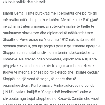
vizionit politik dhe historik.
Ismail Qemali ishte burokrati më i përgatitur dhe politikani
më realist ndër shqiptarët e kohës. Me një karrierë të gjatë
në administratën osmane, ai zotëronte njohje të thellë të
strukturave shtetërore dhe diplomacisë ndërkombëtare.
Shpallja e Pavarësisë në Vlorë më 1912 nuk ishte një akt
spontan patriotik, por një projekt politik që synonte njohjen e
Shqipërisë si entitet juridik në sistemin ndërkombëtar të
shteteve. Në arenën ndërkombëtare, diplomacia e tij ishte
përpjekje e vazhdueshme për të siguruar mbështetjen e
fuqive të mëdha. Por, realpolitika europiane i kishte caktuar
Shqipërisë një vend të vogël, të dobët dhe të
paqëndrueshëm. Konferenca e Ambasadorëve në Londër
(1913) i vulosi kufijtë e “Shqipërisë londineze”, duke e
shkëputur nga trojet shqiptare në Kosovë, Çamëri dhe viset