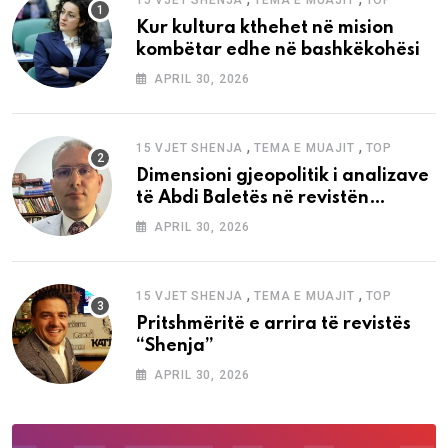
Kur kultura kthehet në mision
kombëtar edhe në bashkëkohësi
APRIL 30, 2026
,
,
15 VJET SHENJA
TEMA E MUAJIT
TOP
Dimensioni gjeopolitik i analizave
të Abdi Baletës në revistën
“Shenja”
APRIL 30, 2026
,
,
15 VJET SHENJA
TEMA E MUAJIT
TOP
Pritshmëritë e arrira të revistës
“Shenja”
APRIL 30, 2026