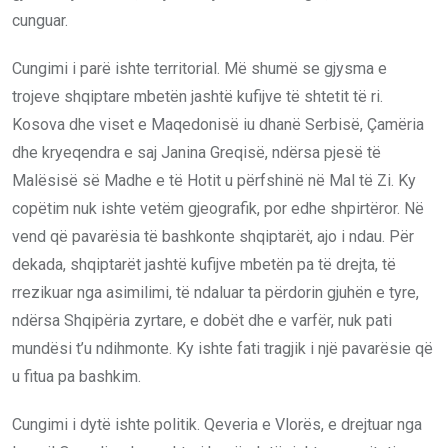
cunguar.
Cungimi i parë ishte territorial. Më shumë se gjysma e
trojeve shqiptare mbetën jashtë kufijve të shtetit të ri.
Kosova dhe viset e Maqedonisë iu dhanë Serbisë, Çamëria
dhe kryeqendra e saj Janina Greqisë, ndërsa pjesë të
Malësisë së Madhe e të Hotit u përfshinë në Mal të Zi. Ky
copëtim nuk ishte vetëm gjeografik, por edhe shpirtëror. Në
vend që pavarësia të bashkonte shqiptarët, ajo i ndau. Për
dekada, shqiptarët jashtë kufijve mbetën pa të drejta, të
rrezikuar nga asimilimi, të ndaluar ta përdorin gjuhën e tyre,
ndërsa Shqipëria zyrtare, e dobët dhe e varfër, nuk pati
mundësi t’u ndihmonte. Ky ishte fati tragjik i një pavarësie që
u fitua pa bashkim.
Cungimi i dytë ishte politik. Qeveria e Vlorës, e drejtuar nga