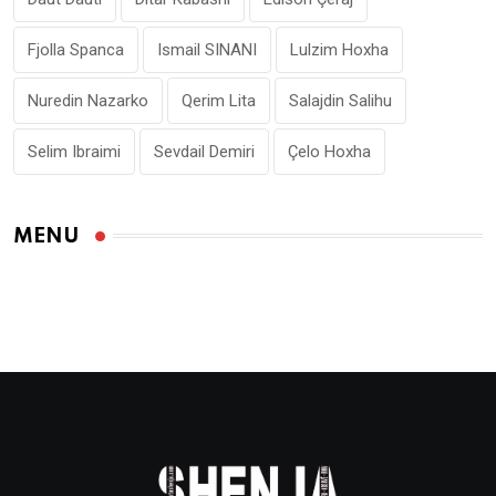
Fjolla Spanca
Ismail SINANI
Lulzim Hoxha
Nuredin Nazarko
Qerim Lita
Salajdin Salihu
Selim Ibraimi
Sevdail Demiri
Çelo Hoxha
MENU