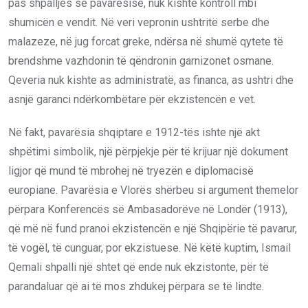
pas shpalljes së pavarësisë, nuk kishte kontroll mbi
shumicën e vendit. Në veri vepronin ushtritë serbe dhe
malazeze, në jug forcat greke, ndërsa në shumë qytete të
brendshme vazhdonin të qëndronin garnizonet osmane.
Qeveria nuk kishte as administratë, as financa, as ushtri dhe
asnjë garanci ndërkombëtare për ekzistencën e vet.
Në fakt, pavarësia shqiptare e 1912-tës ishte një akt
shpëtimi simbolik, një përpjekje për të krijuar një dokument
ligjor që mund të mbrohej në tryezën e diplomacisë
europiane. Pavarësia e Vlorës shërbeu si argument themelor
përpara Konferencës së Ambasadorëve në Londër (1913),
që më në fund pranoi ekzistencën e një Shqipërie të pavarur,
të vogël, të cunguar, por ekzistuese. Në këtë kuptim, Ismail
Qemali shpalli një shtet që ende nuk ekzistonte, për të
parandaluar që ai të mos zhdukej përpara se të lindte.