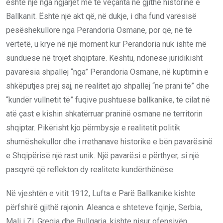
është një nga ngjarjet më të veçanta në gjithë historinë e
Ballkanit. Është një akt që, në dukje, i dha fund varësisë
pesëshekullore nga Perandoria Osmane, por që, në të
vërtetë, u krye në një moment kur Perandoria nuk ishte më
sunduese në trojet shqiptare. Kështu, ndonëse juridikisht
pavarësia shpallej “nga” Perandoria Osmane, në kuptimin e
shkëputjes prej saj, në realitet ajo shpallej “në prani të” dhe
“kundër vullnetit të” fuqive pushtuese ballkanike, të cilat në
atë çast e kishin shkatërruar praninë osmane në territorin
shqiptar. Pikërisht kjo përmbysje e realitetit politik
shumëshekullor dhe i rrethanave historike e bën pavarësinë
e Shqipërisë një rast unik. Një pavarësi e përthyer, si një
pasqyrë që reflekton dy realitete kundërthënëse.
Në vjeshtën e vitit 1912, Lufta e Parë Ballkanike kishte
përfshirë gjithë rajonin. Aleanca e shteteve fqinje, Serbia,
Mali i Zi, Greqia dhe Bullgaria, kishte nisur ofensivën