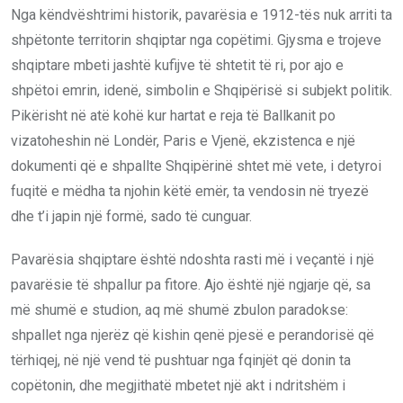
Nga këndvështrimi historik, pavarësia e 1912-tës nuk arriti ta
shpëtonte territorin shqiptar nga copëtimi. Gjysma e trojeve
shqiptare mbeti jashtë kufijve të shtetit të ri, por ajo e
shpëtoi emrin, idenë, simbolin e Shqipërisë si subjekt politik.
Pikërisht në atë kohë kur hartat e reja të Ballkanit po
vizatoheshin në Londër, Paris e Vjenë, ekzistenca e një
dokumenti që e shpallte Shqipërinë shtet më vete, i detyroi
fuqitë e mëdha ta njohin këtë emër, ta vendosin në tryezë
dhe t’i japin një formë, sado të cunguar.
Pavarësia shqiptare është ndoshta rasti më i veçantë i një
pavarësie të shpallur pa fitore. Ajo është një ngjarje që, sa
më shumë e studion, aq më shumë zbulon paradokse:
shpallet nga njerëz që kishin qenë pjesë e perandorisë që
tërhiqej, në një vend të pushtuar nga fqinjët që donin ta
copëtonin, dhe megjithatë mbetet një akt i ndritshëm i