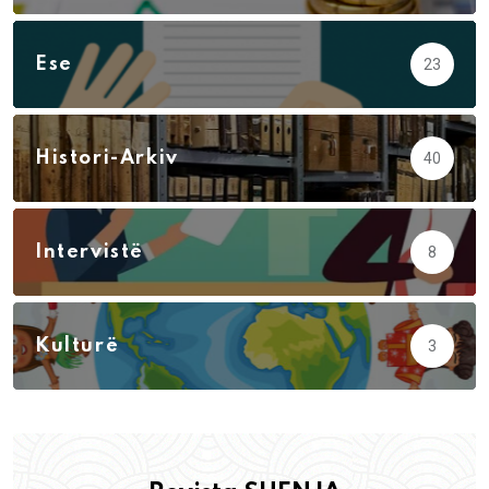
Ese
23
Histori-Arkiv
40
Intervistë
8
Kulturë
3