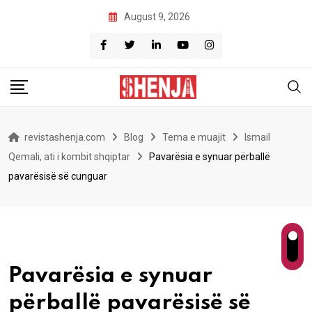
Skip
August 9, 2026
to
content
revistashenja.com
Blog
Tema e muajit
Ismail
Qemali, ati i kombit shqiptar
Pavarësia e synuar përballë
pavarësisë së cunguar
Pavarësia e synuar
përballë pavarësisë së