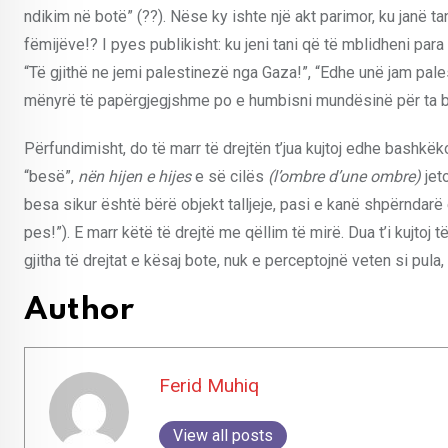
ndikim në botë” (??). Nëse ky ishte një akt parimor, ku janë t
fëmijëve!? I pyes publikisht: ku jeni tani që të mblidheni pa
“Të gjithë ne jemi palestinezë nga Gaza!”, “Edhe unë jam pale
mënyrë të papërgjegjshme po e humbisni mundësinë për ta b
Përfundimisht, do të marr të drejtën t’jua kujtoj edhe bashkëk
“besë”,
nën hijen e hijes
e së cilës
(l’ombre d’une ombre)
jet
besa sikur është bërë objekt talljeje, pasi e kanë shpërndarë
pes!”). E marr këtë të drejtë me qëllim të mirë. Dua t’i kujtoj t
gjitha të drejtat e kësaj bote, nuk e perceptojnë veten si pula,
Author
Ferid Muhiq
View all posts