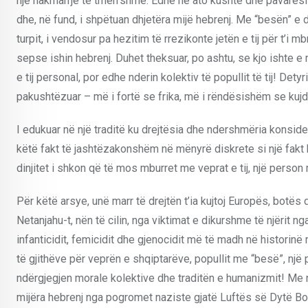
një hakmarrje të tmerrshme. Edhe në ato kushte dhe pavarësish
dhe, në fund, i shpëtuan dhjetëra mijë hebrenj. Me “besën” e 
turpit, i vendosur pa hezitim të rrezikonte jetën e tij për t’i 
sepse ishin hebrenj. Duhet theksuar, po ashtu, se kjo ishte e
e tij personal, por edhe nderin kolektiv të popullit të tij! Det
pakushtëzuar – më i fortë se frika, më i rëndësishëm se kujde
I edukuar në një traditë ku drejtësia dhe ndershmëria konside
këtë fakt të jashtëzakonshëm në mënyrë diskrete si një fakt his
dinjitet i shkon që të mos mburret me veprat e tij, një person
Për këtë arsye, unë marr të drejtën t’ia kujtoj Europës, botës
Netanjahu-t, nën të cilin, nga viktimat e dikurshme të njërit
infanticidit, femicidit dhe gjenocidit më të madh në historinë 
të gjithëve për veprën e shqiptarëve, popullit me “besë”, një 
ndërgjegjen morale kolektive dhe traditën e humanizmit! Me n
mijëra hebrenj nga pogromet naziste gjatë Luftës së Dytë Bot