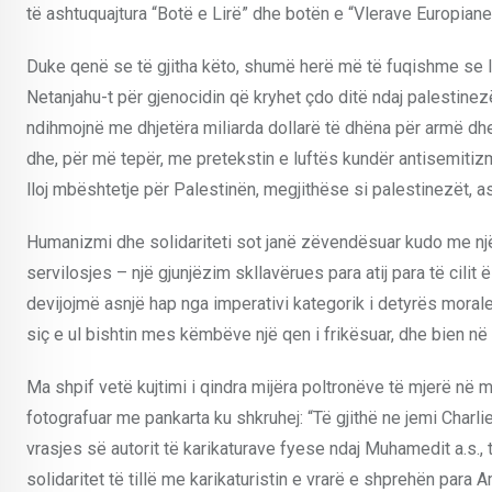
të ashtuquajtura “Botë e Lirë” dhe botën e “Vlerave Europiane
Duke qenë se të gjitha këto, shumë herë më të fuqishme se Iz
Netanjahu-t për gjenocidin që kryhet çdo ditë ndaj palestinez
ndihmojnë me dhjetëra miliarda dollarë të dhëna për armë dhe 
dhe, për më tepër, me pretekstin e luftës kundër antisemitiz
lloj mbështetje për Palestinën, megjithëse si palestinezët, a
Humanizmi dhe solidariteti sot janë zëvendësuar kudo me një 
servilosjes – një gjunjëzim skllavërues para atij para të cilit
devijojmë asnjë hap nga imperativi kategorik i detyrës morale 
siç e ul bishtin mes këmbëve një qen i frikësuar, dhe bien n
Ma shpif vetë kujtimi i qindra mijëra poltronëve të mjerë n
fotografuar me pankarta ku shkruhej: “Të gjithë ne jemi Charl
vrasjes së autorit të karikaturave fyese ndaj Muhamedit a.s., të
solidaritet të tillë me karikaturistin e vrarë e shprehën p