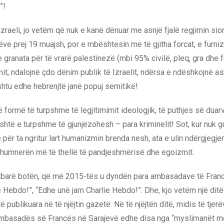
”!
raeli, jo vetëm që nuk e kanë dënuar me asnjë fjalë regjimin sion
ëve prej 19 muajsh, por e mbështesin me të gjitha forcat, e furni
granata për të vrarë palestinezë (mbi 95% civilë, pleq, gra dhe f
mit, ndalojnë çdo dënim publik të Izraelit, ndërsa e ndëshkojnë a
shtu edhe hebrenjtë janë popuj semitikë!
formë të turpshme të legjitimimit ideologjik, të puthjes së duarv
 është e turpshme të gjunjëzohesh – para kriminelit! Sot, kur nuk 
për ta ngritur lart humanizmin brenda nesh, ata e ulin ndërgjegjen
ë humnerën më të thellë të pandjeshmërisë dhe egoizmit.
ë mbarë botën, që më 2015-tës u dyndën para ambasadave të Franc
ie Hebdo!”, “Edhe unë jam Charlie Hebdo!”. Dhe, kjo vetëm një dit
 publikuara në të njëjtin gazetë. Në të njëjtën ditë, midis të tjerë
ara Ambasadës së Francës në Sarajevë edhe disa nga “myslimanët 