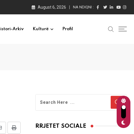
August 6, 2026
NA NDIQNI :
istori-Arkiv
Kulturë
Profil
RRJETET SOCIALE
Share
Print