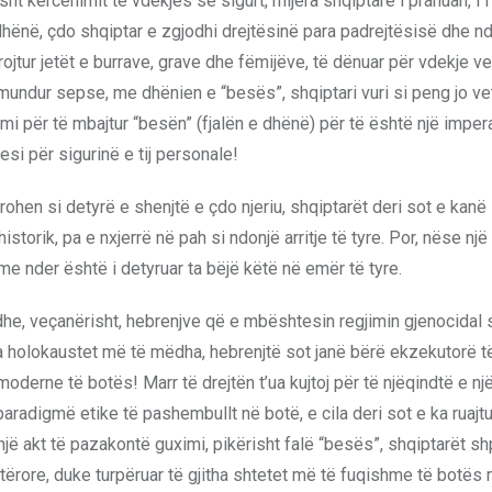
t kërcënimit të vdekjes së sigurt, mijëra shqiptarë i pranuan, i
dhënë, çdo shqiptar e zgjodhi drejtësinë para padrejtësisë dhe nd
mbrojtur jetët e burrave, grave dhe fëmijëve, të dënuar për vdekje 
 mundur sepse, me dhënien e “besës”, shqiptari vuri si peng jo v
yrimi për të mbajtur “besën” (fjalën e dhënë) për të është një impera
si për sigurinë e tij personale!
rohen si detyrë e shenjtë e çdo njeriu, shqiptarët deri sot e kanë
torik, pa e nxjerrë në pah si ndonjë arritje të tyre. Por, nëse nj
 me nder është i detyruar ta bëjë këtë në emër të tyre.
 dhe, veçanërisht, hebrenjve që e mbështesin regjimin gjenocidal s
 nga holokaustet më të mëdha, hebrenjtë sot janë bërë ekzekutorë t
moderne të botës! Marr të drejtën t’ua kujtoj për të njëqindtë e nj
paradigmë etike të pashembullt në botë, e cila deri sot e ka ruajtu
jë akt të pazakontë guximi, pikërisht falë “besës”, shqiptarët s
ërore, duke turpëruar të gjitha shtetet më të fuqishme të botës