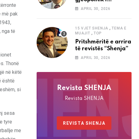
tërronte
analizave të Abdi
APRIL 30, 2026
Baletës në revistën
ë më pak
“Shenja”
 1943,
,
15 VJET SHENJA
TEMA E
, nga të
,
MUAJIT
TOP
Pritshmëritë e arrira
të revistës “Shenja”
cionet
APRIL 30, 2026
ës. Thonë
gjë në këtë
ë është
Revista SHENJA
ueshëm, si
Revista SHENJA
nj sesa
e tyre
REVISTA SHENJA
rballje me