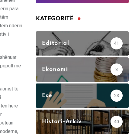
 fshehën
erin para
vetëm
KATEGORITË
etëm nderin
tiv i
Editorial
41
 shënuar
ë popull me
Ekonomi
8
ionist të
Ese
23
ë
ëtën herë
r
Histori-Arkiv
40
hpëtuan
 moderne,