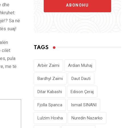
e dhe
ABONOHU
hkruhet:
ojë!? Sa në
ës suaj!
jalën
TAGS
 cilët
es, pula
Arbër Zaimi
Ardian Muhaj
re, me të
Bardhyl Zaimi
Daut Dauti
Ditar Kabashi
Edison Çeraj
Fjolla Spanca
Ismail SINANI
Lulzim Hoxha
Nuredin Nazarko