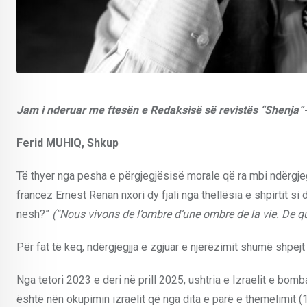
Jam i nderuar me ftesën e Redaksisë së revistës “Shenja”-s
Ferid MUHIQ, Shkup
Të thyer nga pesha e përgjegjësisë morale që ra mbi ndërgjeg
francez Ernest Renan nxori dy fjali nga thellësia e shpirtit si 
nesh?”
(“Nous vivons de l’ombre d’une ombre de la vie. De qu
Për fat të keq, ndërgjegjja e zgjuar e njerëzimit shumë shpejt
Nga tetori 2023 e deri në prill 2025, ushtria e Izraelit e bo
është nën okupimin izraelit që nga dita e parë e themelimit 