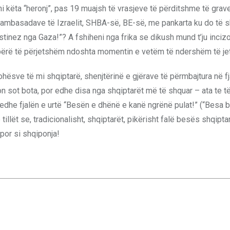
ani këta “heronj”, pas 19 muajsh të vrasjeve të përditshme të grav
ra ambasadave të Izraelit, SHBA-së, BE-së, me pankarta ku do të s
stinez nga Gaza!”? A fshiheni nga frika se dikush mund t’ju inciz
ërë të përjetshëm ndoshta momentin e vetëm të ndershëm të jet
ohësve të mi shqiptarë, shenjtërinë e gjërave të përmbajtura në f
on sot bota, por edhe disa nga shqiptarët më të shquar – ata te të
 edhe fjalën e urtë “Besën e dhënë e kanë ngrënë pulat!” (“Besa b
ë tillët se, tradicionalisht, shqiptarët, pikërisht falë besës shqipta
 por si shqiponja!