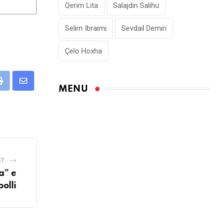
Qerim Lita
Salajdin Salihu
Selim Ibraimi
Sevdail Demiri
Çelo Hoxha
pp
Print
Share
MENU
via
Email
ST
a” e
olli