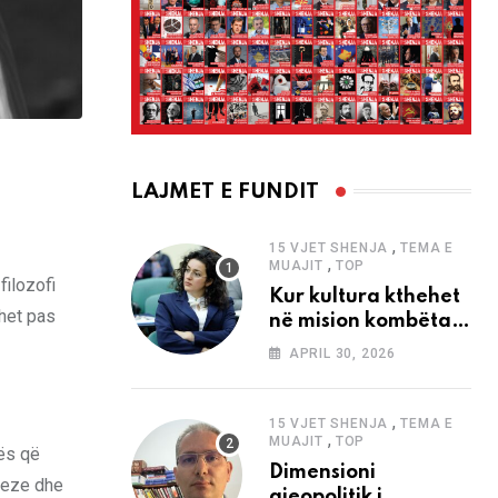
LAJMET E FUNDIT
,
15 VJET SHENJA
TEMA E
,
MUAJIT
TOP
filozofi
Kur kultura kthehet
ohet pas
në mision kombëtar
edhe në
APRIL 30, 2026
bashkëkohësi
,
15 VJET SHENJA
TEMA E
,
MUAJIT
TOP
nës që
Dimensioni
ineze dhe
gjeopolitik i