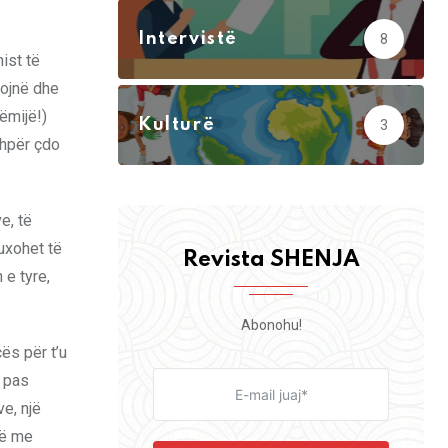
Intervistë
8
ist të
zojnë dhe
ëmijë!)
Kulturë
3
shpër çdo
e, të
guxohet të
Revista SHENJA
 e tyre,
Abonohu!
ës për t’u
ë pas
ve, një
më me