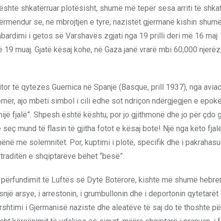
është shkatërruar plotësisht, shumë më tepër sesa arriti të shka
ërmendur se, në mbrojtjen e tyre, nazistët gjermanë kishin shum
ardimi i getos së Varshavës zgjati nga 19 prilli deri më 16 maj
 19 muaj. Gjatë kësaj kohe, në Gaza janë vrarë mbi 60,000 njerëz
or të qytezës Guernica në Spanjë (Basque, prill 1937), nga avia
 emër, ajo mbeti simbol i cili edhe sot ndriçon ndërgjegjen e epok
jë fjalë”. Shpesh është kështu, por jo gjithmonë dhe jo për çdo 
seç mund të flasin të gjitha fotot e kësaj bote! Një nga këto fjal
dhënë me solemnitet. Por, kuptimi i plotë, specifik dhe i pakrahas
e traditën e shqiptarëve bëhet “besë”.
s përfundimit të Luftës së Dytë Botërore, kishte më shumë hebre
asnjë arsye, i arrestonin, i grumbullonin dhe i deportonin qytetarët 
shtimi i Gjermanisë naziste dhe aleatëve të saj do të thoshte pë