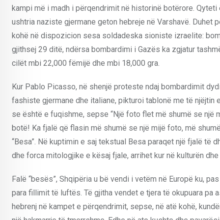
kampi më i madh i përqendrimit në historinë botërore. Qyteti 
ushtria naziste gjermane geton hebreje në Varshavë. Duhet p
kohë në dispozicion sesa soldadeska sioniste izraelite: bomb
gjithsej 29 ditë, ndërsa bombardimi i Gazës ka zgjatur tashmë
cilët mbi 22,000 fëmijë dhe mbi 18,000 gra.
Kur Pablo Picasso, në shenjë proteste ndaj bombardimit dydit
fashiste gjermane dhe italiane, pikturoi tablonë me të njëjtin
se është e fuqishme, sepse “Një foto flet më shumë se një mi
botë! Ka fjalë që flasin më shumë se një mijë foto, më shumë 
“Besa”. Në kuptimin e saj tekstual Besa paraqet një fjalë të 
dhe forca mitologjike e kësaj fjale, arrihet kur në kulturën dh
Falë “besës”, Shqipëria u bë vendi i vetëm në Europë ku, pa
para fillimit të luftës. Të gjitha vendet e tjera të okupuara pa 
hebrenj në kampet e përqendrimit, sepse, në atë kohë, kundër