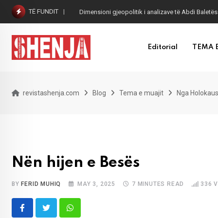
Skip
TË FUNDIT
Dimensioni gjeopolitik i analizave të Abdi Baletës
to
content
Editorial
TEMA 
revistashenja.com
Blog
Tema e muajit
Nga Holokaust
Nën hijen e Besës
BY
FERID MUHIQ
MAY 3, 2025
7 MINUTES READ
336
V
Whatsapp