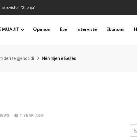
 në revistën “Shenja”
E MUAJIT
Opinion
Ese
Intervistë
Ekonomi
H
i deri te gjenocidi
Nën hijen e Besës
IEWS
1 YEAR AGO