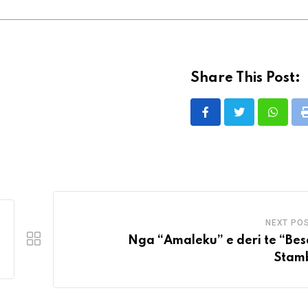
Share This Post:
Whatsa
NEXT PO
Nga “Amaleku” e deri te “Bes
Stamb