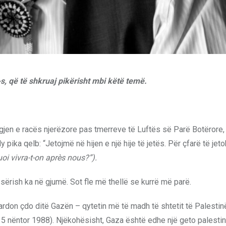
, që të shkruaj pikërisht mbi këtë temë.
jen e racës njerëzore pas tmerreve të Luftës së Parë Botërore, 
dy pika qelb: “Jetojmë në hijen e një hije të jetës. Për çfarë të jet
oi vivra-t-on après nous?”).
 sërish ka në gjumë. Sot fle më thellë se kurrë më parë.
mbardon çdo ditë Gazën – qytetin më të madh të shtetit të Palesti
(15 nëntor 1988). Njëkohësisht, Gaza është edhe një geto palest