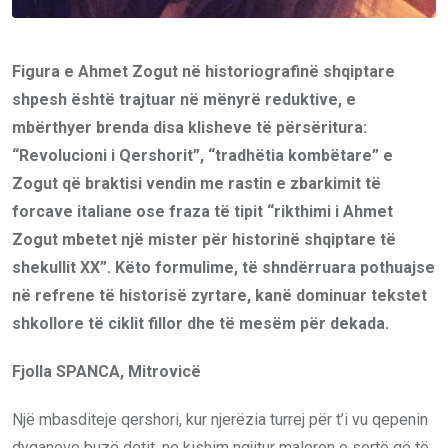
Figura e Ahmet Zogut në historiografinë shqiptare
shpesh është trajtuar në mënyrë reduktive, e
mbërthyer brenda disa klisheve të përsëritura:
“Revolucioni i Qershorit”, “tradhëtia kombëtare” e
Zogut që braktisi vendin me rastin e zbarkimit të
forcave italiane ose fraza të tipit “rikthimi i Ahmet
Zogut mbetet një mister për historinë shqiptare të
shekullit XX”. Këto formulime, të shndërruara pothuajse
në refrene të historisë zyrtare, kanë dominuar tekstet
shkollore të ciklit fillor dhe të mesëm për dekada.
Fjolla SPANCA, Mitrovicë
Një mbasditeje qershori, kur njerëzia turrej për t’i vu qepenin
dyqaneve buzë detit, ne kishim ngjitur maloren e sertë që të