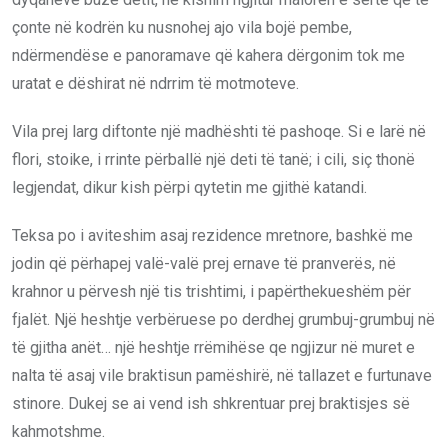
çonte në kodrën ku nusnohej ajo vila bojë pembe,
ndërmendëse e panoramave që kahera dërgonim tok me
uratat e dëshirat në ndrrim të motmoteve.
Vila prej larg diftonte një madhështi të pashoqe. Si e larë në
flori, stoike, i rrinte përballë një deti të tanë; i cili, siç thonë
legjendat, dikur kish përpi qytetin me gjithë katandi.
Teksa po i aviteshim asaj rezidence mretnore, bashkë me
jodin që përhapej valë-valë prej ernave të pranverës, në
krahnor u përvesh një tis trishtimi, i papërthekueshëm për
fjalët. Një heshtje verbëruese po derdhej grumbuj-grumbuj në
të gjitha anët… një heshtje rrëmihëse qe ngjizur në muret e
nalta të asaj vile braktisun pamëshirë, në tallazet e furtunave
stinore. Dukej se ai vend ish shkrentuar prej braktisjes së
kahmotshme.