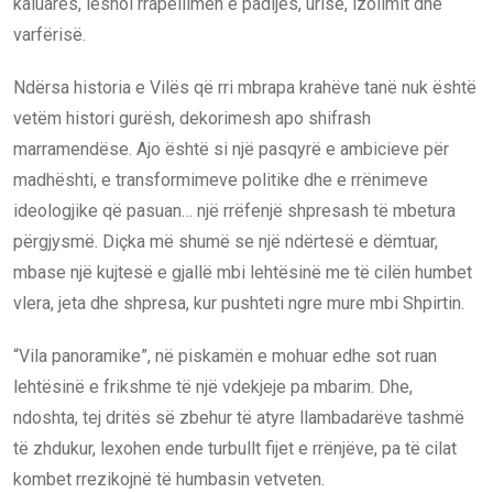
kaluarës, lëshoi rrapëllimën e padijes, urisë, izolimit dhe
varfërisë.
Ndërsa historia e Vilës që rri mbrapa krahëve tanë nuk është
vetëm histori gurësh, dekorimesh apo shifrash
marramendëse. Ajo është si një pasqyrë e ambicieve për
madhështi, e transformimeve politike dhe e rrënimeve
ideologjike që pasuan… një rrëfenjë shpresash të mbetura
përgjysmë. Diçka më shumë se një ndërtesë e dëmtuar,
mbase një kujtesë e gjallë mbi lehtësinë me të cilën humbet
vlera, jeta dhe shpresa, kur pushteti ngre mure mbi Shpirtin.
“Vila panoramike”, në piskamën e mohuar edhe sot ruan
lehtësinë e frikshme të një vdekjeje pa mbarim. Dhe,
ndoshta, tej dritës së zbehur të atyre llambadarëve tashmë
të zhdukur, lexohen ende turbullt fijet e rrënjëve, pa të cilat
kombet rrezikojnë të humbasin vetveten.