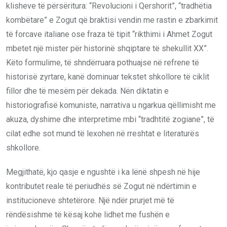
klisheve të përsëritura: “Revolucioni i Qershorit”, “tradhëtia
kombëtare” e Zogut që braktisi vendin me rastin e zbarkimit
të forcave italiane ose fraza të tipit “rikthimi i Ahmet Zogut
mbetet një mister për historinë shqiptare të shekullit XX”.
Këto formulime, të shndërruara pothuajse në refrene të
historisë zyrtare, kanë dominuar tekstet shkollore të ciklit
fillor dhe të mesëm për dekada. Nën diktatin e
historiografisë komuniste, narrativa u ngarkua qëllimisht me
akuza, dyshime dhe interpretime mbi “tradhtitë zogiane”, të
cilat edhe sot mund të lexohen në rreshtat e literaturës
shkollore.
Megjithatë, kjo qasje e ngushtë i ka lënë shpesh në hije
kontributet reale të periudhës së Zogut në ndërtimin e
institucioneve shtetërore. Një ndër prurjet më të
rëndësishme të kësaj kohe lidhet me fushën e