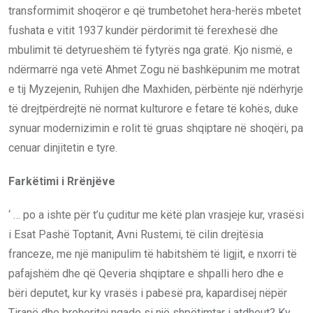
transformimit shoqëror e që trumbetohet hera-herës mbetet
fushata e vitit 1937 kundër përdorimit të ferexhesë dhe
mbulimit të detyrueshëm të fytyrës nga gratë. Kjo nismë, e
ndërmarrë nga vetë Ahmet Zogu në bashkëpunim me motrat
e tij Myzejenin, Ruhijen dhe Maxhiden, përbënte një ndërhyrje
të drejtpërdrejtë në normat kulturore e fetare të kohës, duke
synuar modernizimin e rolit të gruas shqiptare në shoqëri, pa
cenuar dinjitetin e tyre.
Farkëtimi i Rrënjëve
‘ … po a ishte për t’u çuditur me këtë plan vrasjeje kur, vrasësi
i Esat Pashë Toptanit, Avni Rustemi, të cilin drejtësia
franceze, me një manipulim të habitshëm të ligjit, e nxorri të
pafajshëm dhe që Qeveria shqiptare e shpalli hero dhe e
bëri deputet, kur ky vrasës i pabesë pra, kapardisej nëpër
Tiranë dhe brohoritej ngado si një shpëtimtar i atdheut? Ky