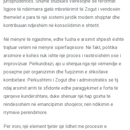
jurisprudencës. Shumë studiues vlerësojnë se reformat
ligjore të ndërmarra gjatë mbretërimit të Zogut i vendosën
themelet e para të një sistemi juridik modern shqiptar dhe
kontribuuan ndjeshëm në konsolidimin e shtetit.
Në mënyrë të ngjashme, edhe fusha e arsimit shpesh është
trajtuar vetëm në mënyrë sipërfaqësore. Në fakt, politika
arsimore e kohës nuk ishte një proces i rastësishëm ose i
improvizuar. Përkundrazi, ajo u shënjua nga një vëmendje e
posaçme për organizimin dhe fuqizimin e shkollave
kombëtare. Përkushtimi i Zogut dhe i administratës së tij
ndaj arsimit arriti të sfidonte edhe paragjykimet e forta të
qarqeve kundërshtare, duke shënuar një hap goxha të
rëndësishëm në emancipimin shoqëror, nën ndikimin e
rrymave perëndimore.
Për ironi, një element tjetër që lidhet me procesin e