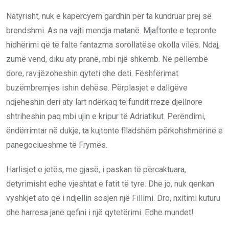
Natyrisht, nuk e kapërcyem gardhin për ta kundruar prej së
brendshmi. As na vajti mendja matanë. Mjaftonte e tepronte
hidhërimi që të falte fantazma sorollatëse okolla vilës. Ndaj,
zumë vend, diku aty pranë, mbi një shkëmb. Në pëllëmbë
dore, ravijëzoheshin qyteti dhe deti. Fëshfërimat
buzëmbremjes ishin dehëse. Përplasjet e dallgëve
ndjeheshin deri aty lart ndërkaq të fundit rreze djellnore
shtriheshin paq mbi ujin e kripur të Adriatikut. Perëndimi,
ëndërrimtar në dukje, ta kujtonte flladshëm përkohshmërinë e
panegociueshme të Frymës.
Harlisjet e jetës, me gjasë, i paskan të përcaktuara,
detyrimisht edhe vjeshtat e fatit të tyre. Dhe jo, nuk qenkan
vyshkjet ato që i ndjellin sosjen një Fillimi. Dro, nxitimi kuturu
dhe harresa janë qefini i një qytetërimi. Edhe mundet!