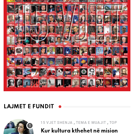
LAJMET E FUNDIT
,
,
15 VJET SHENJA
TEMA E MUAJIT
TOP
Kur kultura kthehet në mision