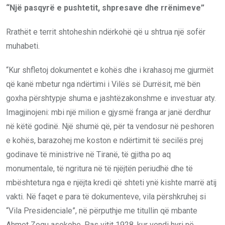
“Një pasqyrë e pushtetit, shpresave dhe rrënimeve”
Rrathët e territ shtoheshin ndërkohë që u shtrua një sofër
muhabeti.
“Kur shfletoj dokumentet e kohës dhe i krahasoj me gjurmët
që kanë mbetur nga ndërtimi i Vilës së Durrësit, më bën
goxha përshtypje shuma e jashtëzakonshme e investuar aty.
Imagjinojeni: mbi një milion e gjysmë franga ar janë derdhur
në këtë godinë. Një shumë që, për ta vendosur në peshoren
e kohës, barazohej me koston e ndërtimit të secilës prej
godinave të ministrive në Tiranë, të gjitha po aq
monumentale, të ngritura në të njëjtën periudhë dhe të
mbështetura nga e njëjta kredi që shteti ynë kishte marrë atij
vakti. Në faqet e para të dokumenteve, vila përshkruhej si
“Vila Presidenciale”, në përputhje me titullin që mbante
Ahmet Zogu asokohe. Pas vitit 1928, kur vendi hyri në