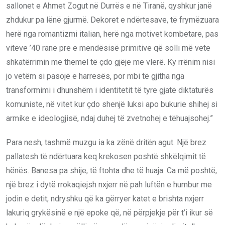
sallonet e Ahmet Zogut në Durrës e në Tiranë, qyshkur janë
zhdukur pa lënë gjurmë. Dekoret e ndërtesave, të frymëzuara
herë nga romantizmi italian, herë nga motivet kombëtare, pas
viteve ’40 ranë pre e mendësisë primitive që solli më vete
shkatërrimin me themel të çdo gjëje me vlerë. Ky rrënim nisi
jo vetëm si pasojë e harresës, por mbi të gjitha nga
transformimi i dhunshëm i identitetit të tyre gjatë diktaturës
komuniste, në vitet kur çdo shenjë luksi apo bukurie shihej si
armike e ideologjisë, ndaj duhej të zvetnohej e tëhuajsohej.”
Para nesh, tashmë muzgu ia ka zënë dritën agut. Një brez
pallatesh të ndërtuara keq krekosen poshtë shkëlqimit të
hënës. Banesa pa shije, të ftohta dhe të huaja. Ca më poshtë,
një brez i dytë rrokaqiejsh nxjerr në pah luftën e humbur me
jodin e detit; ndryshku që ka gërryer katet e brishta nxjerr
lakuriq grykësinë e një epoke që, në përpjekje për t’i ikur së