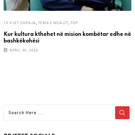
,
,
15 VJET SHENJA
TEMA E MUAJIT
TOP
Kur kultura kthehet në mision kombëtar edhe në
bashkëkohësi
APRIL 30, 2026