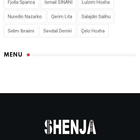
Fjolla Spanca
Ismail SINANI
Lulzim Hoxha
Nuredin Nazarko
Qerim Lita
Salajdin Salihu
Selim Ibraimi
Sevdail Demiri
Çelo Hoxha
MENU