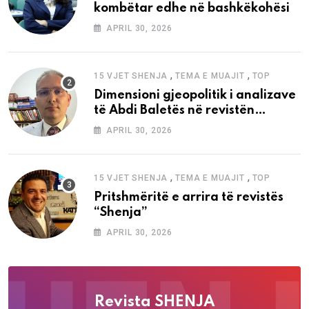
kombëtar edhe në bashkëkohësi
APRIL 30, 2026
,
,
15 VJET SHENJA
TEMA E MUAJIT
TOP
Dimensioni gjeopolitik i analizave
të Abdi Baletës në revistën
“Shenja”
APRIL 30, 2026
,
,
15 VJET SHENJA
TEMA E MUAJIT
TOP
Pritshmëritë e arrira të revistës
“Shenja”
APRIL 30, 2026
Revista SHENJA