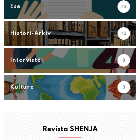
Ese
23
Histori-Arkiv
40
Intervistë
8
Kulturë
3
Revista SHENJA