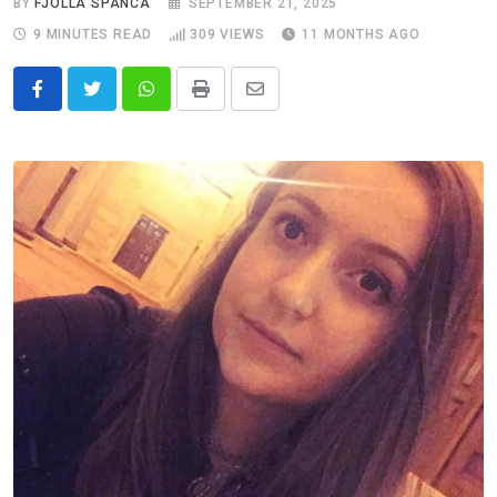
BY
FJOLLA SPANCA
SEPTEMBER 21, 2025
9 MINUTES READ
309
VIEWS
11 MONTHS AGO
Whatsapp
Print
Share
via
Email