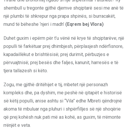
shembull u tregonte gjithë djemve shqiptarë sesi me anë të
një plumbi të shkrepur nga prapa shpinës, si burracakët,
mund të bëheshe ‘njeri i madh’
(Eqrem bej Vlora)
Duhet guxim i epërm për t’u vënë në krye të shqiptarëve; një
populli të farkëtuar prej dhimbjesh, përplasjesh ndërfisnore,
kapadaillëkut e brishtësisë; prej durimit, përbuzjes e
përvuajtnisë; prej besës dhe faljes, kanunit, harresës e të
tjera tallazesh si këto.
Zogu, me gjithë dritëhijet e tij, mbetet një personazh
kompleks dhe, pa dyshim, me peshë në qitapët e historisë
së këtij populli, anise ashtu si “Vila” edhe Mbreti qëndrojnë
akoma të mbuluar nga pluhuri i shpërfilljes së një shoqërie
që prej kohësh nuk pati më as kohë, as guxim, të rrëmonte
rrënjët e veta.