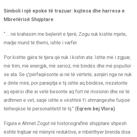
Simboli i një epoke të trazuar: kujtesa dhe harresa e
Mbretërisë Shqiptare
“ … në krahasim me bejlerët e tjerë, Zogu nuk kishte mjete,
madje mund të themi, ishte i varfër.
Por kishte gjëra të tjera që nuk i kishin ata: Ishte më i zgjuar,
më trim, më energjik, më serioz, më bindës dhe më popullor
se ata. Se ç’përfaqësonte ai në të vërtetë, asnjëri nga ne nuk
e dinte mirë, por paraqitja e tij ishte aq bindëse, rrezatonte
aq epërsi dhe ai vetë besonte aq fort në misionin dhe në të
ardhmen e vet, saqë ishte e vështirë t’i shmangeshe fuqisë
tërheqëse të personalitetit të tij.” (
Eqrem bej Vlora)
Figura e Ahmet Zogut në historiografinë shqiptare shpesh
është trajtuar në mënyrë reduktive, e mbërthyer brenda disa