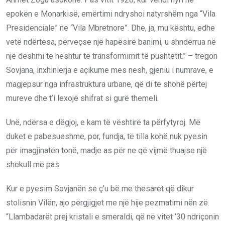
epokën e Monarkisë, emërtimi ndryshoi natyrshëm nga “Vila
Presidenciale” në “Vila Mbretnore”. Dhe, ja, mu kështu, edhe
vetë ndërtesa, përveçse një hapësirë banimi, u shndërrua në
një dëshmi të heshtur të transformimit të pushtetit.” – tregon
Sovjana, inxhinierja e açikume mes nesh, gjeniu i numrave, e
magjepsur nga infrastruktura urbane, që di të shohë përtej
mureve dhe t’i lexojë shifrat si gurë themeli.
Unë, ndërsa e dëgjoj, e kam të vështirë ta përfytyroj. Më
duket e pabesueshme, por, fundja, të tilla kohë nuk pyesin
për imagjinatën tonë, madje as për ne që vijmë thuajse një
shekull më pas.
Kur e pyesim Sovjanën se ç’u bë me thesaret që dikur
stolisnin Vilën, ajo përgjigjet me një hije pezmatimi nën zë.
“Llambadarët prej kristali e smeraldi, që në vitet ’30 ndriçonin