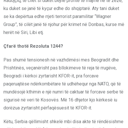
Radojçiq, të cilët si duket bëjnë profite të majme në të zezë,
ku duket se janë të kyçur edhe do shqiptarë. Aty tani duket
se ka depërtua edhe rrjeti terrorist paramilitar “Wagner
Group”, të cilët janë të njohur për krimet në Donbas, kurse më
herët në Siri, Libi etj.
Çfarë thotë Rezoluta 1244?
Pas shumë tensionesh në vazhdimësi mes Beogradit dhe
Prishtinës, veçanërisht pas bllokimeve të reja të rrugëve,
Beogradi i kërkoi zyrtarisht KFOR-it, pra forcave
paqeruajtëse ndërkombëtare të udhëhequr nga NATO, që të
mundësojë kthimin e një numri të caktuar të forcave serbe të
sigurisë në veri të Kosovës. Më 16 dhjetor kjo kërkesë iu
dorëzua zyrtarisht përfaqësuesit të KFOR-it.
Këtu, Serbia qëllimisht shkelë mbi disa akte të rëndësishme