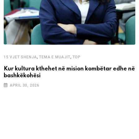
,
,
15 VJET SHENJA
TEMA E MUAJIT
TOP
Kur kultura kthehet në mision kombëtar edhe në
bashkëkohësi
APRIL 30, 2026