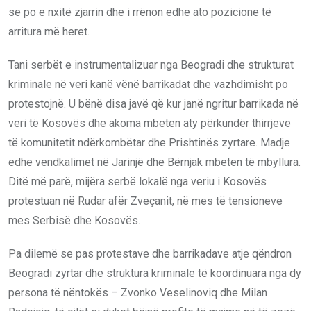
se po e nxitë zjarrin dhe i rrënon edhe ato pozicione të
arritura më heret.
Tani serbët e instrumentalizuar nga Beogradi dhe strukturat
kriminale në veri kanë vënë barrikadat dhe vazhdimisht po
protestojnë. U bënë disa javë që kur janë ngritur barrikada në
veri të Kosovës dhe akoma mbeten aty përkundër thirrjeve
të komunitetit ndërkombëtar dhe Prishtinës zyrtare. Madje
edhe vendkalimet në Jarinjë dhe Bërnjak mbeten të mbyllura.
Ditë më parë, mijëra serbë lokalë nga veriu i Kosovës
protestuan në Rudar afër Zveçanit, në mes të tensioneve
mes Serbisë dhe Kosovës.
Pa dilemë se pas protestave dhe barrikadave atje qëndron
Beogradi zyrtar dhe struktura kriminale të koordinuara nga dy
persona të nëntokës – Zvonko Veselinoviq dhe Milan