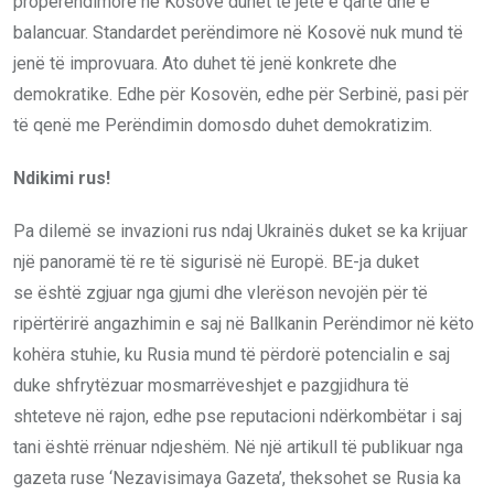
properëndimore në Kosovë duhet të jetë e qartë dhe e
balancuar. Standardet perëndimore në Kosovë nuk mund të
jenë të improvuara. Ato duhet të jenë konkrete dhe
demokratike. Edhe për Kosovën, edhe për Serbinë, pasi për
të qenë me Perëndimin domosdo duhet demokratizim.
Ndikimi rus!
Pa dilemë se invazioni rus ndaj Ukrainës duket se ka krijuar
një panoramë të re të sigurisë në Europë. BE-ja duket
se është zgjuar nga gjumi dhe vlerëson nevojën për të
ripërtërirë angazhimin e saj në Ballkanin Perëndimor në këto
kohëra stuhie, ku Rusia mund të përdorë potencialin e saj
duke shfrytëzuar mosmarrëveshjet e pazgjidhura të
shteteve në rajon, edhe pse reputacioni ndërkombëtar i saj
tani është rrënuar ndjeshëm. Në një artikull të publikuar nga
gazeta ruse ‘Nezavisimaya Gazeta’, theksohet se Rusia ka