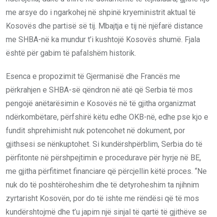
me arsye do i ngarkohej në shpinë kryeministrit aktual të
Kosovës dhe partisë së tij. Mbajtja e tij në njëfarë distance
me SHBA-në ka mundur t’i kushtojë Kosovës shumë. Fjala
është për gabim të pafalshëm historik.
Esenca e propozimit të Gjermanisë dhe Francës me
përkrahjen e SHBA-së qëndron në atë që Serbia të mos
pengojë anëtarësimin e Kosovës në të gjitha organizmat
ndërkombëtare, përfshirë këtu edhe OKB-në, edhe pse kjo e
fundit shprehimisht nuk potencohet në dokument, por
gjithsesi se nënkuptohet. Si kundërshpërblim, Serbia do të
përfitonte në përshpejtimin e procedurave për hyrje në BE,
me gjitha përfitimet financiare që përcjellin këtë proces. “Ne
nuk do të poshtëroheshim dhe të detyroheshim ta njihnim
zyrtarisht Kosovën, por do të ishte me rëndësi që të mos
kundërshtojmë dhe t’u japim një sinjal të qartë të gjithëve se