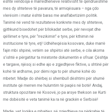
është vendosja e marrëdhënieve relativisht të qëndrueshme
mes dy shteteve të pavarura, të armiqësuara – nga çdo
vlerësim i matur është baras me analfabetizëm politik.
Tanimë në vend të rezultateve konkrete mes dy shteteve,
gjithkund bisedohet për bllokadat serbe, për nevojat dhe
qëllimet e tyre, për “rrezikimin” e tyre, për kthimin në
institucione të tyre, etj! Udhëheqësia kosovare, duke marrë
fajin mbi shpinë, vetëm se shpëtoi atë serbe, e cila akoma
s’ishtë e përgatitur ta miratonte dokumentin e ofruar. Çështja
e targave, njësoj si edhe ajo e zgjedhjeve fiktive, u shtinë për
kohë të ardhsme, por dëmi nga to për shumë kohë do
mbetet. Madje do shërbej si shembull dështimi për shumë
institute që merren me hulumtim të paqës në botë! Andaj,
struktura opozitare në Kosovë, jo pa arsye thekson se Kurti
me dobësitë e veta tanimë ka ra në grackën e Serbisë!
Madje, vet logjika e mbajtjes së zgjedhjeve pa përkrahje të