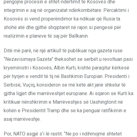
pengojnë procesin e shtet-ndërtimit të Kosovës dhe
integrimin e saj në organizatat ndërkombëtare. Përcaktimi i
Kosovës si vend properëndimor ka ndikuar që Rusia ta
shohë atë dhe gjithë shqiptarët në rajon si pengesë për
realizimin e planeve të saj për Ballkanin.
Ditë më parë, në një artikull të publikuar nga gazeta ruse
“Nezavisimaya Gazeta” theksohet se serbët u revoltuan pasi
kryeministri i Kosovës, Albin Kurti, kishte paraqitur kërkesë
për hyrjen e vendit të tij në Bashkimin Europian. Presidenti i
Serbisë, Vuçiq, konsideron se më këtë akt janë shkelur të
gjitha ligjet dhe marrëveshjet europiane. Ai sqaron se Kurti ka
kritikuar nënshkrimin e Marrëveshjes së Uashingtonit në
kohën e Presidentit Tramp dhe se ka penguar ratifikimin e
asaj marrëveshje.
Por, NATO asgjë s’i lë rastit. “Ne po i ndihmojmë shtetet