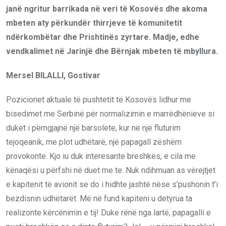
janë ngritur barrikada në veri të Kosovës dhe akoma
mbeten aty përkundër thirrjeve të komunitetit
ndërkombëtar dhe Prishtinës zyrtare. Madje, edhe
vendkalimet në Jarinjë dhe Bërnjak mbeten të mbyllura.
Mersel BILALLI, Gostivar
Pozicionet aktuale të pushtetit të Kosovës lidhur me
bisedimet me Serbinë për normalizimin e marrëdhënieve si
duket i përngjajnë një barsolete, kur në një fluturim
tejoqeanik, me plot udhëtarë, një papagall zëshëm
provokonte. Kjo iu duk interesante breshkës, e cila me
kënaqësi u përfshi në duet me te. Nuk ndihmuan as vërejtjet
e kapitenit të avionit se do i hidhte jashtë nëse s’pushonin t’i
bezdisnin udhëtarët. Më në fund kapiteni u detyrua ta
realizonte kërcënimin e tij! Duke rënë nga lartë, papagalli e