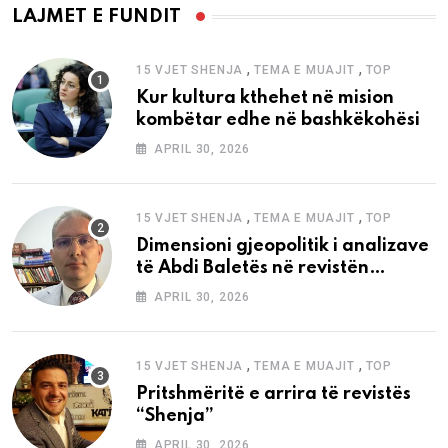
LAJMET E FUNDIT
,
,
15 VJET SHENJA
TEMA E MUAJIT
TOP
Kur kultura kthehet në mision
kombëtar edhe në bashkëkohësi
APRIL 30, 2026
,
,
15 VJET SHENJA
TEMA E MUAJIT
TOP
Dimensioni gjeopolitik i analizave
të Abdi Baletës në revistën
“Shenja”
APRIL 30, 2026
,
,
15 VJET SHENJA
TEMA E MUAJIT
TOP
Pritshmëritë e arrira të revistës
“Shenja”
APRIL 30, 2026