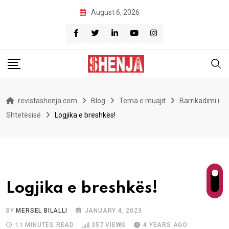
Skip
August 6, 2026
to
content
revistashenja.com
Blog
Tema e muajit
Barrikadimi i
Shtetësisë
Logjika e breshkës!
Logjika e breshkës!
BY
MERSEL BILALLI
JANUARY 4, 2023
11 MINUTES READ
357
VIEWS
4 YEARS AGO