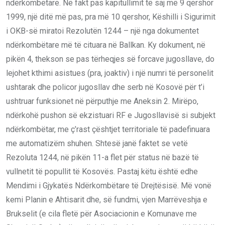
ndërkombëtare. Në fakt pas kapitullimit të saj më 9 qershor
1999, një ditë më pas, pra më 10 qershor, Këshilli i Sigurimit
i OKB-së miratoi Rezolutën 1244 – një nga dokumentet
ndërkombëtare më të cituara në Ballkan. Ky dokument, në
pikën 4, thekson se pas tërheqjes së forcave jugosllave, do
lejohet kthimi asistues (pra, joaktiv) i një numri të personelit
ushtarak dhe policor jugosllav dhe serb në Kosovë për t’i
ushtruar funksionet në përputhje me Aneksin 2. Mirëpo,
ndërkohë pushon së ekzistuari RF e Jugosllavisë si subjekt
ndërkombëtar, me ç’rast çështjet territoriale të padefinuara
me automatizëm shuhen. Shtesë janë faktet se vetë
Rezoluta 1244, në pikën 11-a flet për status në bazë të
vullnetit të popullit të Kosovës. Pastaj këtu është edhe
Mendimi i Gjykatës Ndërkombëtare të Drejtësisë. Më vonë
kemi Planin e Ahtisarit dhe, së fundmi, vjen Marrëveshja e
Brukselit (e cila fletë për Asociacionin e Komunave me