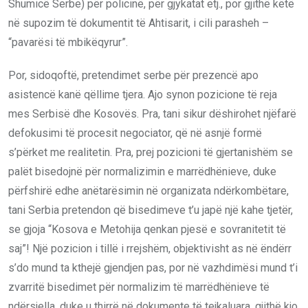
Shumicë Serbe) për policinë, për gjykatat etj., por gjithë këtë
në supozim të dokumentit të Ahtisarit, i cili parasheh –
“pavarësi të mbikëqyrur”.
Por, sidoqoftë, pretendimet serbe për prezencë apo
asistencë kanë qëllime tjera. Ajo synon pozicione të reja
mes Serbisë dhe Kosovës. Pra, tani sikur dëshirohet njëfarë
defokusimi të procesit negociator, që në asnjë formë
s’përket me realitetin. Pra, prej pozicioni të gjertanishëm se
palët bisedojnë për normalizimin e marrëdhënieve, duke
përfshirë edhe anëtarësimin në organizata ndërkombëtare,
tani Serbia pretendon që bisedimeve t’u japë një kahe tjetër,
se gjoja “Kosova e Metohija qenkan pjesë e sovranitetit të
saj”! Një pozicion i tillë i rrejshëm, objektivisht as në ëndërr
s’do mund ta kthejë gjendjen pas, por në vazhdimësi mund t’i
zvarritë bisedimet për normalizim të marrëdhënieve të
ndërsjella, duke u thirrë në dokumente të tejkaluara, gjithë kjo