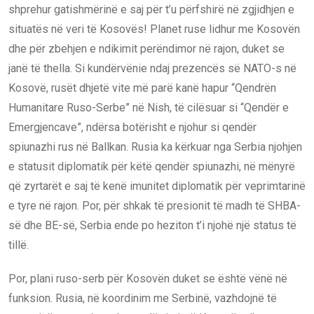
shprehur gatishmërinë e saj për t’u përfshirë në zgjidhjen e
situatës në veri të Kosovës! Planet ruse lidhur me Kosovën
dhe për zbehjen e ndikimit perëndimor në rajon, duket se
janë të thella. Si kundërvënie ndaj prezencës së NATO-s në
Kosovë, rusët dhjetë vite më parë kanë hapur “Qendrën
Humanitare Ruso-Serbe” në Nish, të cilësuar si “Qendër e
Emergjencave”, ndërsa botërisht e njohur si qendër
spiunazhi rus në Ballkan. Rusia ka kërkuar nga Serbia njohjen
e statusit diplomatik për këtë qendër spiunazhi, në mënyrë
që zyrtarët e saj të kenë imunitet diplomatik për veprimtarinë
e tyre në rajon. Por, për shkak të presionit të madh të SHBA-
së dhe BE-së, Serbia ende po heziton t’i njohë një status të
tillë.
Por, plani ruso-serb për Kosovën duket se është vënë në
funksion. Rusia, në koordinim me Serbinë, vazhdojnë të