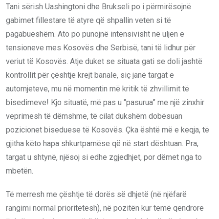
Tani sërish Uashingtoni dhe Brukseli po i përmirësojnë
gabimet fillestare të atyre që shpallin veten si të
pagabueshëm. Ato po punojnë intensivisht në uljen e
tensioneve mes Kosovës dhe Serbisë, tani të lidhur për
veriut të Kosovës. Atje duket se situata gati se doli jashtë
kontrollit për çështje krejt banale, siç janë targat e
automjeteve, mu në momentin më kritik të zhvillimit të
bisedimeve! Kjo situatë, më pas u “pasurua” me një zinxhir
veprimesh të dëmshme, të cilat dukshëm dobësuan
pozicionet biseduese të Kosovës. Çka është më e keqja, të
gjitha këto hapa shkurtpamëse që në start dështuan. Pra,
targat u shtynë, njësoj si edhe zgjedhjet, por dëmet nga to
mbetën.
Të merresh me çështje të dorës së dhjetë (në njëfarë
rangimi normal prioritetesh), në pozitën kur temë qendrore