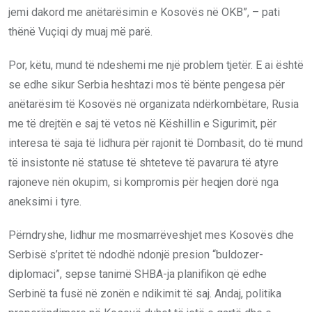
jemi dakord me anëtarësimin e Kosovës në OKB”, – pati
thënë Vuçiqi dy muaj më parë.
Por, këtu, mund të ndeshemi me një problem tjetër. E ai është
se edhe sikur Serbia heshtazi mos të bënte pengesa për
anëtarësim të Kosovës në organizata ndërkombëtare, Rusia
me të drejtën e saj të vetos në Këshillin e Sigurimit, për
interesa të saja të lidhura për rajonit të Dombasit, do të mund
të insistonte në statuse të shteteve të pavarura të atyre
rajoneve nën okupim, si kompromis për heqjen dorë nga
aneksimi i tyre.
Përndryshe, lidhur me mosmarrëveshjet mes Kosovës dhe
Serbisë s’pritet të ndodhë ndonjë presion “buldozer-
diplomaci”, sepse tanimë SHBA-ja planifikon që edhe
Serbinë ta fusë në zonën e ndikimit të saj. Andaj, politika