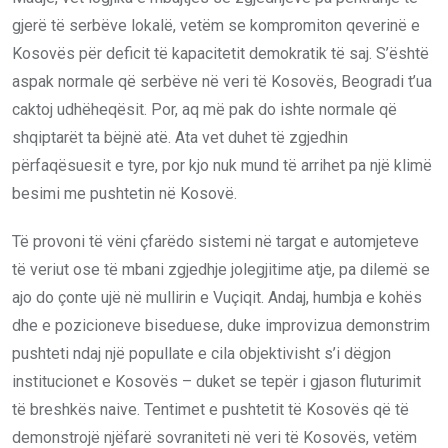
gjerë të serbëve lokalë, vetëm se kompromiton qeverinë e
Kosovës për deficit të kapacitetit demokratik të saj. S’është
aspak normale që serbëve në veri të Kosovës, Beogradi t’ua
caktoj udhëheqësit. Por, aq më pak do ishte normale që
shqiptarët ta bëjnë atë. Ata vet duhet të zgjedhin
përfaqësuesit e tyre, por kjo nuk mund të arrihet pa një klimë
besimi me pushtetin në Kosovë.
Të provoni të vëni çfarëdo sistemi në targat e automjeteve
të veriut ose të mbani zgjedhje jolegjitime atje, pa dilemë se
ajo do çonte ujë në mullirin e Vuçiqit. Andaj, humbja e kohës
dhe e pozicioneve biseduese, duke improvizua demonstrim
pushteti ndaj një popullate e cila objektivisht s’i dëgjon
institucionet e Kosovës – duket se tepër i gjason fluturimit
të breshkës naive. Tentimet e pushtetit të Kosovës që të
demonstrojë njëfarë sovraniteti në veri të Kosovës, vetëm