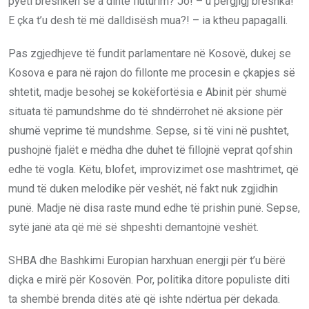
pyeti breshkën se a dinte fluturim? Jo! – u përgjigj breshka!
E çka t’u desh të më dalldisësh mua?! – ia ktheu papagalli.
Pas zgjedhjeve të fundit parlamentare në Kosovë, dukej se
Kosova e para në rajon do fillonte me procesin e çkapjes së
shtetit, madje besohej se kokëfortësia e Abinit për shumë
situata të pamundshme do të shndërrohet në aksione për
shumë veprime të mundshme. Sepse, si të vini në pushtet,
pushojnë fjalët e mëdha dhe duhet të fillojnë veprat qofshin
edhe të vogla. Këtu, blofet, improvizimet ose mashtrimet, që
mund të duken melodike për veshët, në fakt nuk zgjidhin
punë. Madje në disa raste mund edhe të prishin punë. Sepse,
sytë janë ata që më së shpeshti demantojnë veshët.
SHBA dhe Bashkimi Europian harxhuan energji për t’u bërë
diçka e mirë për Kosovën. Por, politika ditore populiste diti
ta shembë brenda ditës atë që ishte ndërtua për dekada.