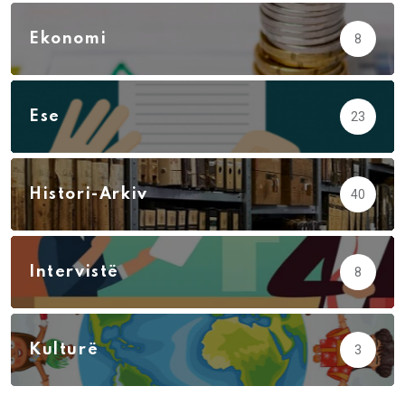
Ekonomi
8
Ese
23
Histori-Arkiv
40
Intervistë
8
Kulturë
3