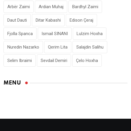
Arbër Zaimi
Ardian Muhaj
Bardhyl Zaimi
Daut Dauti
Ditar Kabashi
Edison Çeraj
Fjolla Spanca
Ismail SINANI
Lulzim Hoxha
Nuredin Nazarko
Qerim Lita
Salajdin Salihu
Selim Ibraimi
Sevdail Demiri
Çelo Hoxha
MENU