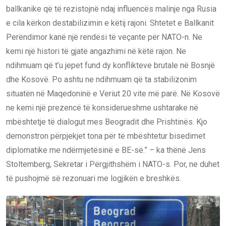
ballkanike që të rezistojnë ndaj influencës malinje nga Rusia
e cila kërkon destabilizimin e këtij rajoni. Shtetet e Ballkanit
Perëndimor kanë një rendësi të veçante për NATO-n. Ne
kemi një histori të gjatë angazhimi në këtë rajon. Ne
ndihmuam që t’u jepet fund dy konflikteve brutale në Bosnjë
dhe Kosovë. Po ashtu ne ndihmuam që ta stabilizonim
situatën në Maqedoninë e Veriut 20 vite më parë. Në Kosovë
ne kemi një prezencë të konsiderueshme ushtarake në
mbështetje të dialogut mes Beogradit dhe Prishtinës. Kjo
demonstron përpjekjet tona për të mbështetur bisedimet
diplomatike me ndërmjetësinë e BE-së.” – ka thënë Jens
Stoltemberg, Sekretar i Përgjithshëm i NATO-s. Por, ne duhet
të pushojmë së rezonuari me logjikën e breshkës.