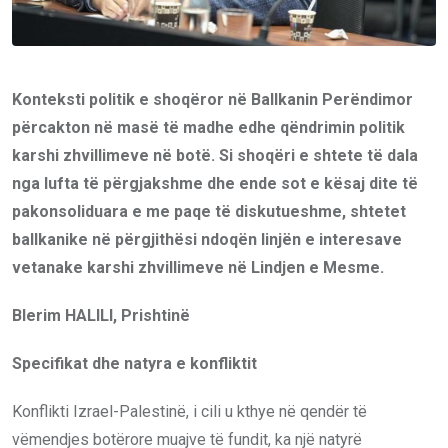
Konteksti politik e shoqëror në Ballkanin Perëndimor
përcakton në masë të madhe edhe qëndrimin politik
karshi zhvillimeve në botë. Si shoqëri e shtete të dala
nga lufta të përgjakshme dhe ende sot e kësaj dite të
pakonsoliduara e me paqe të diskutueshme, shtetet
ballkanike në përgjithësi ndoqën linjën e interesave
vetanake karshi zhvillimeve në Lindjen e Mesme.
Blerim HALILI, Prishtinë
Specifikat dhe natyra e konfliktit
Konflikti Izrael-Palestinë, i cili u kthye në qendër të
vëmendjes botërore muajve të fundit, ka një natyrë