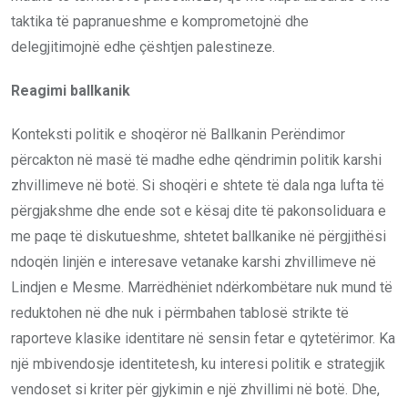
taktika të papranueshme e komprometojnë dhe
delegjitimojnë edhe çështjen palestineze.
Reagimi ballkanik
Konteksti politik e shoqëror në Ballkanin Perëndimor
përcakton në masë të madhe edhe qëndrimin politik karshi
zhvillimeve në botë. Si shoqëri e shtete të dala nga lufta të
përgjakshme dhe ende sot e kësaj dite të pakonsoliduara e
me paqe të diskutueshme, shtetet ballkanike në përgjithësi
ndoqën linjën e interesave vetanake karshi zhvillimeve në
Lindjen e Mesme. Marrëdhëniet ndërkombëtare nuk mund të
reduktohen në dhe nuk i përmbahen tablosë strikte të
raporteve klasike identitare në sensin fetar e qytetërimor. Ka
një mbivendosje identitetesh, ku interesi politik e strategjik
vendoset si kriter për gjykimin e një zhvillimi në botë. Dhe,