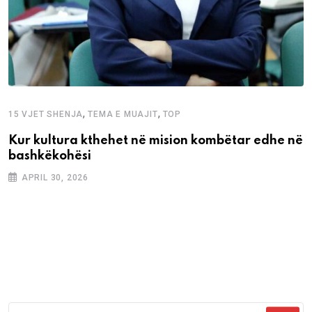
,
,
15 VJET SHENJA
TEMA E MUAJIT
TOP
Kur kultura kthehet në mision kombëtar edhe në
bashkëkohësi
APRIL 30, 2026