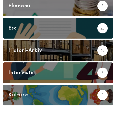
Ekonomi
8
Ese
23
Histori-Arkiv
40
Intervistë
8
Kulturë
3