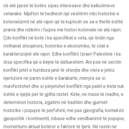
në atë pjesë të botës sipas interesave dhe kalkulimeve
vetanake. Mjafton të hedhësh një vështrim mbi historinë e
kolonializmit në atë rajon që ta kuptosh se sa e thellë është
prania dhe ndikimi i fuqive me histori koloniale në atë rajon.
Çdo konflikt në botë i ka specifikat e veta, që lindin nga
rrethanat shoqërore, historike e ekonomike, të cilat e
karakterizojnë atë rajon. Edhe konflikti Izrael-Palestinë i ka
disa specifika që e bëjnë të dallueshëm. Ani pse në secilin
konflikt jetët e humbura janë të shenjta dhe vlera e jetës
njerëzore në parim është e barabartë, mënyra se si
manifestohet dhe si përjetohet konflikti nga palët e treta nuk
është e njëjtë për të gjitha rastet. Këtë, në masë të madhe, e
determinon historia, zgjatimi në traditën dhe gjurmët
historike i popujve të përfshirë, më pas gjeografia, konteksti
gjeopolitik i kontinentit, mbase edhe vendbanimit të popujve,
momentumi aktual botëror e faktorë të tjerë. Në rastin në