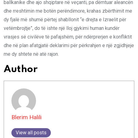
ballkanike dhe ajo shqiptare në veçanti, pa dëmtuar aleancën
dhe rreshtimin me botën perëndimore, krahas zbërthimit me
dy fjalë më shumë përtej shabllonit “e drejta e Izraelit për
vetëmbrojtje”, do të ishte një lloj gjykimi human kundër
vrasjes së civilëve të pafajshëm, për ndërprerjen e konfliktit
dhe në plan afatgjatë deklarimi për përkrahjen e një zgjidhjeje
me dy shtete në atë rajon.
Author
Blerim Halili
View all posts