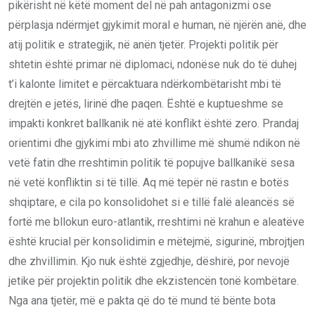
pikërisht në këtë moment del në pah antagonizmi ose
përplasja ndërmjet gjykimit moral e human, në njërën anë, dhe
atij politik e strategjik, në anën tjetër. Projekti politik për
shtetin është primar në diplomaci, ndonëse nuk do të duhej
t’i kalonte limitet e përcaktuara ndërkombëtarisht mbi të
drejtën e jetës, lirinë dhe paqen. Është e kuptueshme se
impakti konkret ballkanik në atë konflikt është zero. Prandaj
orientimi dhe gjykimi mbi ato zhvillime më shumë ndikon në
vetë fatin dhe rreshtimin politik të popujve ballkanikë sesa
në vetë konfliktin si të tillë. Aq më tepër në rastın e botës
shqiptare, e cila po konsolidohet si e tillë falë aleancës së
fortë me bllokun euro-atlantik, rreshtimi në krahun e aleatëve
është krucial për konsolidimin e mëtejmë, sigurinë, mbrojtjen
dhe zhvillimin. Kjo nuk është zgjedhje, dëshirë, por nevojë
jetike për projektin politik dhe ekzistencën tonë kombëtare.
Nga ana tjetër, më e pakta që do të mund të bënte bota