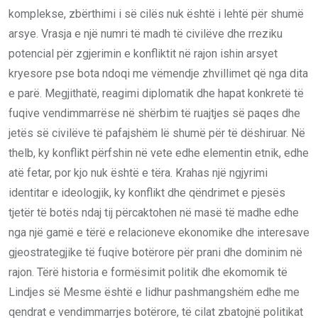
komplekse, zbërthimi i së cilës nuk është i lehtë për shumë
arsye. Vrasja e një numri të madh të civilëve dhe rreziku
potencial për zgjerimin e konfliktit në rajon ishin arsyet
kryesore pse bota ndoqi me vëmendje zhvillimet që nga dita
e parë. Megjithatë, reagimi diplomatik dhe hapat konkretë të
fuqive vendimmarrëse në shërbim të ruajtjes së paqes dhe
jetës së civilëve të pafajshëm lë shumë për të dëshiruar. Në
thelb, ky konflikt përfshin në vete edhe elementin etnik, edhe
atë fetar, por kjo nuk është e tëra. Krahas një ngjyrimi
identitar e ideologjik, ky konflikt dhe qëndrimet e pjesës
tjetër të botës ndaj tij përcaktohen në masë të madhe edhe
nga një gamë e tërë e relacioneve ekonomike dhe interesave
gjeostrategjike të fuqive botërore për prani dhe dominim në
rajon. Tërë historia e formësimit politik dhe ekomomik të
Lindjes së Mesme është e lidhur pashmangshëm edhe me
qendrat e vendimmarrjes botërore, të cilat zbatojnë politikat