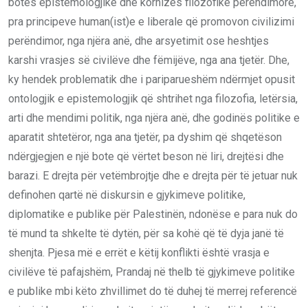
botës epistemologjike dhe kornizës filozofike perëndimore,
pra principeve human(ist)e e liberale që promovon civilizimi
perëndimor, nga njëra anë, dhe arsyetimit ose heshtjes
karshi vrasjes së civilëve dhe fëmijëve, nga ana tjetër. Dhe,
ky hendek problematik dhe i pariparueshëm ndërmjet opusit
ontologjik e epistemologjik që shtrihet nga filozofia, letërsia,
arti dhe mendimi politik, nga njëra anë, dhe godinës politike e
aparatit shtetëror, nga ana tjetër, pa dyshim që shqetëson
ndërgjegjen e një bote që vërtet beson në liri, drejtësi dhe
barazi. E drejta për vetëmbrojtje dhe e drejta për të jetuar nuk
definohen qartë në diskursin e gjykimeve politike,
diplomatike e publike për Palestinën, ndonëse e para nuk do
të mund ta shkelte të dytën, për sa kohë që të dyja janë të
shenjta. Pjesa më e errët e këtij konflikti është vrasja e
civilëve të pafajshëm, Prandaj në thelb të gjykimeve politike
e publike mbi këto zhvillimet do të duhej të merrej referencë