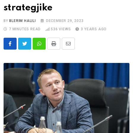
strategjike
BY
BLERIM HALILI
DECEMBER 29, 2023
7 MINUTES READ
536
VIEWS
3 YEARS AGO
Whatsapp
Print
Share
via
Email