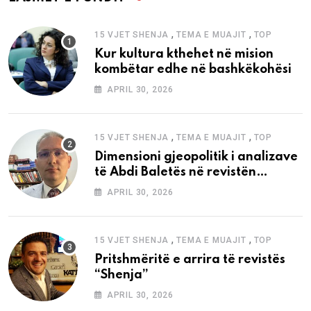
,
,
15 VJET SHENJA
TEMA E MUAJIT
TOP
Kur kultura kthehet në mision
kombëtar edhe në bashkëkohësi
APRIL 30, 2026
,
,
15 VJET SHENJA
TEMA E MUAJIT
TOP
Dimensioni gjeopolitik i analizave
të Abdi Baletës në revistën
“Shenja”
APRIL 30, 2026
,
,
15 VJET SHENJA
TEMA E MUAJIT
TOP
Pritshmëritë e arrira të revistës
“Shenja”
APRIL 30, 2026