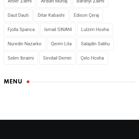
Arbër Zaimi
Ardian Muhaj
Bardhyl Zaimi
Daut Dauti
Ditar Kabashi
Edison Çeraj
Fjolla Spanca
Ismail SINANI
Lulzim Hoxha
Nuredin Nazarko
Qerim Lita
Salajdin Salihu
Selim Ibraimi
Sevdail Demiri
Çelo Hoxha
MENU