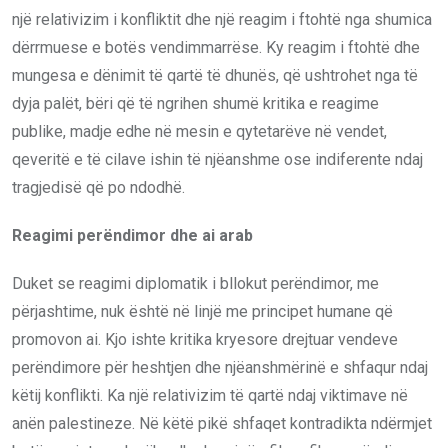
një relativizim i konfliktit dhe një reagim i ftohtë nga shumica
dërrmuese e botës vendimmarrëse. Ky reagim i ftohtë dhe
mungesa e dënimit të qartë të dhunës, që ushtrohet nga të
dyja palët, bëri që të ngrihen shumë kritika e reagime
publike, madje edhe në mesin e qytetarëve në vendet,
qeveritë e të cilave ishin të njëanshme ose indiferente ndaj
tragjedisë që po ndodhë.
Reagimi perëndimor dhe ai arab
Duket se reagimi diplomatik i bllokut perëndimor, me
përjashtime, nuk është në linjë me principet humane që
promovon ai. Kjo ishte kritika kryesore drejtuar vendeve
perëndimore për heshtjen dhe njëanshmërinë e shfaqur ndaj
këtij konflikti. Ka një relativizim të qartë ndaj viktimave në
anën palestineze. Në këtë pikë shfaqet kontradikta ndërmjet