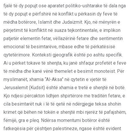
fjalë të dy popujt ose aparatet politiko-ushtarake të dala nga
të dy popujt e përfshirë në konflikt u përkasin dy feve të
mëdha botërore, Islamit dhe Judaizmit. Kjo, në mënyrën e
përjetimit të konfliktit në suaza tejkontinentale, e implikon
patjetër elementin fetar, vëllazërinë fetare dhe sentimentin
emocional të besimtarëve, mbase edhe të përkatësisë
qytetërimore. Konteksti gjeografik është po ashtu specifik.
Ai u përket tokave të shenjta, ku janë shfaqur profetët e feve
të mëdha dhe kanë vënë themelet e besimit monoteist. Për
myslimanët, xhamia “Al-Aksa” në qytetin e vjetër të
Jerusalemit (Kudsit) është xhamia e tretë e shenjtë në botë.
Kjo ndjesi përcakton lidhjen shpirtërore me traditën fetare, e
cila besimtarët nuk i lë të qetë në ndërgjegje teksa shohin
krimet që bëhen në tokën e shenjtë mbi njerëz të pafajshëm,
fëmijë, gra e pleq. Ndërsa momentumi botëror është
fatkeqësia për çështjen palestineze, ngase është evident