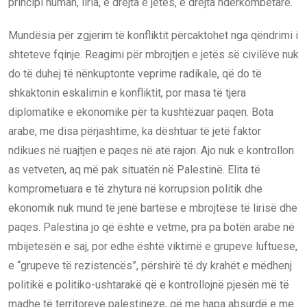
principi human, liria, e drejta e jetës, e drejta ndërkombëtare.
Mundësia për zgjerim të konfliktit përcaktohet nga qëndrimi i
shteteve fqinje. Reagimi për mbrojtjen e jetës së civilëve nuk
do të duhej të nënkuptonte veprime radikale, që do të
shkaktonin eskalimin e konfliktit, por masa të tjera
diplomatike e ekonomike për ta kushtëzuar paqen. Bota
arabe, me disa përjashtime, ka dështuar të jetë faktor
ndikues në ruajtjen e paqes në atë rajon. Ajo nuk e kontrollon
as vetveten, aq më pak situatën në Palestinë. Elita të
komprometuara e të zhytura në korrupsion politik dhe
ekonomik nuk mund të jenë bartëse e mbrojtëse të lirisë dhe
paqes. Palestina jo që është e vetme, pra pa botën arabe në
mbijetesën e saj, por edhe është viktimë e grupeve luftuese,
e “grupeve të rezistencës”, përshirë të dy krahët e mëdhenj
politikë e politiko-ushtarakë që e kontrollojnë pjesën më të
madhe të territoreve palestineze, që me hapa absurdë e me