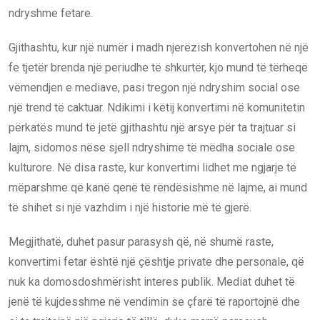
ndryshme fetare.
Gjithashtu, kur një numër i madh njerëzish konvertohen në një
fe tjetër brenda një periudhe të shkurtër, kjo mund të tërheqë
vëmendjen e mediave, pasi tregon një ndryshim social ose
një trend të caktuar. Ndikimi i këtij konvertimi në komunitetin
përkatës mund të jetë gjithashtu një arsye për ta trajtuar si
lajm, sidomos nëse sjell ndryshime të mëdha sociale ose
kulturore. Në disa raste, kur konvertimi lidhet me ngjarje të
mëparshme që kanë qenë të rëndësishme në lajme, ai mund
të shihet si një vazhdim i një historie më të gjerë.
Megjithatë, duhet pasur parasysh që, në shumë raste,
konvertimi fetar është një çështje private dhe personale, që
nuk ka domosdoshmërisht interes publik. Mediat duhet të
jenë të kujdesshme në vendimin se çfarë të raportojnë dhe