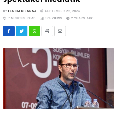
BY
FESTIM RIZANAJ
SEPTEMBER 29, 2024
7 MINUTES READ
374
VIEWS
2 YEARS AGO
Whatsapp
Print
Share
via
Email