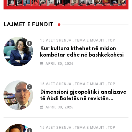
LAJMET E FUNDIT
,
,
15 VJET SHENJA
TEMA E MUAJIT
TOP
Kur kultura kthehet në mision
kombëtar edhe në bashkëkohësi
APRIL 30, 2026
,
,
15 VJET SHENJA
TEMA E MUAJIT
TOP
Dimensioni gjeopolitik i analizave
të Abdi Baletës në revistën
“Shenja”
APRIL 30, 2026
,
,
15 VJET SHENJA
TEMA E MUAJIT
TOP