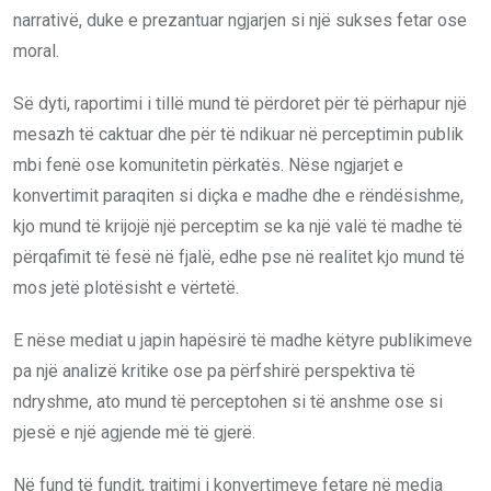
narrativë, duke e prezantuar ngjarjen si një sukses fetar ose
moral.
Së dyti, raportimi i tillë mund të përdoret për të përhapur një
mesazh të caktuar dhe për të ndikuar në perceptimin publik
mbi fenë ose komunitetin përkatës. Nëse ngjarjet e
konvertimit paraqiten si diçka e madhe dhe e rëndësishme,
kjo mund të krijojë një perceptim se ka një valë të madhe të
përqafimit të fesë në fjalë, edhe pse në realitet kjo mund të
mos jetë plotësisht e vërtetë.
E nëse mediat u japin hapësirë të madhe këtyre publikimeve
pa një analizë kritike ose pa përfshirë perspektiva të
ndryshme, ato mund të perceptohen si të anshme ose si
pjesë e një agjende më të gjerë.
Në fund të fundit, trajtimi i konvertimeve fetare në media