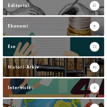
Editorial
41
Ekonomi
8
Ese
23
Histori-Arkiv
40
Intervistë
8