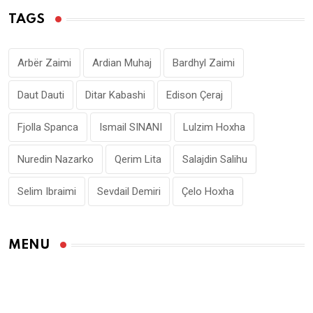
TAGS
Arbër Zaimi
Ardian Muhaj
Bardhyl Zaimi
Daut Dauti
Ditar Kabashi
Edison Çeraj
Fjolla Spanca
Ismail SINANI
Lulzim Hoxha
Nuredin Nazarko
Qerim Lita
Salajdin Salihu
Selim Ibraimi
Sevdail Demiri
Çelo Hoxha
MENU