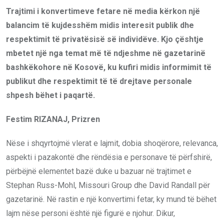
Trajtimi i konvertimeve fetare në media kërkon një
balancim të kujdesshëm midis interesit publik dhe
respektimit të privatësisë së individëve. Kjo çështje
mbetet një nga temat më të ndjeshme në gazetarinë
bashkëkohore në Kosovë, ku kufiri midis informimit të
publikut dhe respektimit të të drejtave personale
shpesh bëhet i paqartë.
Festim RIZANAJ, Prizren
Nëse i shqyrtojmë vlerat e lajmit, dobia shoqërore, relevanca,
aspekti i pazakontë dhe rëndësia e personave të përfshirë,
përbëjnë elementet bazë duke u bazuar në trajtimet e
Stephan Russ-Mohl, Missouri Group dhe David Randall për
gazetarinë. Në rastin e një konvertimi fetar, ky mund të bëhet
lajm nëse personi është një figurë e njohur. Dikur,