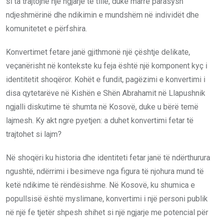
si ta trajtojnë një ngjarje të tillë, duke marrë parasysh
ndjeshmërinë dhe ndikimin e mundshëm në individët dhe
komunitetet e përfshira.
Konvertimet fetare janë gjithmonë një çështje delikate,
veçanërisht në kontekste ku feja është një komponent kyç i
identitetit shoqëror. Kohët e fundit, pagëzimi e konvertimi i
disa qytetarëve në Kishën e Shën Abrahamit në Llapushnik
ngjalli diskutime të shumta në Kosovë, duke u bërë temë
lajmesh. Ky akt ngre pyetjen: a duhet konvertimi fetar të
trajtohet si lajm?
Në shoqëri ku historia dhe identiteti fetar janë të ndërthurura
ngushtë, ndërrimi i besimeve nga figura të njohura mund të
ketë ndikime të rëndësishme. Në Kosovë, ku shumica e
popullsisë është myslimane, konvertimi i një personi publik
në një fe tjetër shpesh shihet si një ngjarje me potencial për