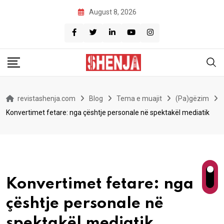
Skip
August 8, 2026
to
content
revistashenja.com
Blog
Tema e muajit
(Pa)gëzim
Konvertimet fetare: nga çështje personale në spektakël mediatik
Konvertimet fetare: nga
çështje personale në
spektakël mediatik