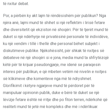
të nxitur debat.
Por, a përbën ky akt lajm të rëndësishëm për publikun? Nga
njëra anë, lajmi mund të shihet si një reflektim i lirisë fetare
dhe diversitetit që ekziston në shoqëri. Për të tjerët mund të
duket si një ndërhyrje në privatësinë personale të individëve,
ku një vendim i tillë i thellë dhe personal bëhet subjekt i
diskutimeve publike. Njëkohësisht, për shkak të nxitjes së
debateve në një shoqëri si e jona, media mund ta shfrytëzojë
këtë për të krijuar pseudongjarje, me idenë se paraqesin
interes për publikun, e që mbeten vetëm në nivelin e nxitjes
së klikimeve dhe komenteve nga më të ndryshmet.
Glorifikimit i këtyre ngjarjeve mund të përdoret për të
manipuluar opinionin publik, duke e bërë të duket se një
lëvizje fetare është në rritje dhe po fiton terren, ndërkohë që
realiteti mund të jetë më kompleks dhe më i ndërlikuar.