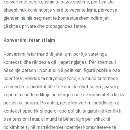
konvertimet publike ishin të pazakonshme, por tani ato
shpesh nuk kanë ndonjë vlerë të veçantë lajmi, përveçse
gjenden në një segment të kontestueshëm ndërmjet
çështjes private dhe propagandës fetare.
Konvertimi fetar si lajm
Konvertimi fetar mund të jetë lajm, por kjo varet nga
konteksti dhe rëndësia që i jepet ngjarjes. Për shembull,
nëse një person i njohur si një politikan, figurë publike ose
lider fetar, vendos ta ndryshojë fenë, kjo mund ta tërheqë
vëmendjen e publikut dhe të konsiderohet si lajm, pasi ky
veprim mund të ndikojë në shoqëri ose në komunitetin ku ky
person ka ndikim. Po ashtu, nëse konvertimi ndodh në një
kontekst specifik shoqëror apo politik, si gjatë një konflikti
ose tensioni fetar, ai mund të bëhet lajm për shkak të
ndikimit të tij në marrëdhëniet ndërmjet komuniteteve të