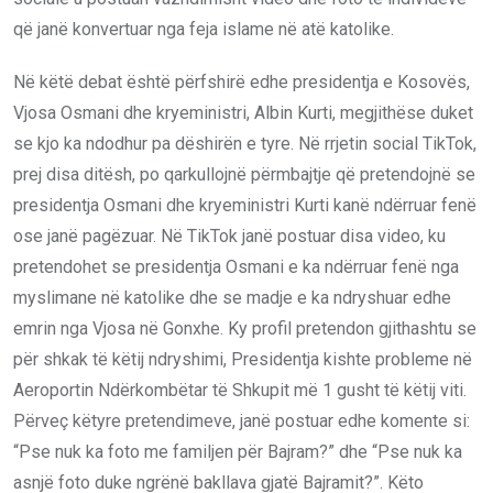
që janë konvertuar nga feja islame në atë katolike.
Në këtë debat është përfshirë edhe presidentja e Kosovës,
Vjosa Osmani dhe kryeministri, Albin Kurti, megjithëse duket
se kjo ka ndodhur pa dëshirën e tyre. Në rrjetin social TikTok,
prej disa ditësh, po qarkullojnë përmbajtje që pretendojnë se
presidentja Osmani dhe kryeministri Kurti kanë ndërruar fenë
ose janë pagëzuar. Në TikTok janë postuar disa video, ku
pretendohet se presidentja Osmani e ka ndërruar fenë nga
myslimane në katolike dhe se madje e ka ndryshuar edhe
emrin nga Vjosa në Gonxhe. Ky profil pretendon gjithashtu se
për shkak të këtij ndryshimi, Presidentja kishte probleme në
Aeroportin Ndërkombëtar të Shkupit më 1 gusht të këtij viti.
Përveç këtyre pretendimeve, janë postuar edhe komente si:
“Pse nuk ka foto me familjen për Bajram?” dhe “Pse nuk ka
asnjë foto duke ngrënë bakllava gjatë Bajramit?”. Këto