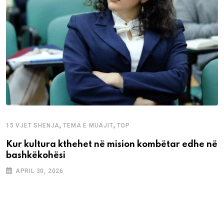
,
,
15 VJET SHENJA
TEMA E MUAJIT
TOP
Kur kultura kthehet në mision kombëtar edhe në
bashkëkohësi
APRIL 30, 2026