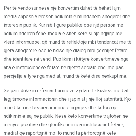
Për të vendosur nëse një konvertim duhet të bëhet lajm,
media shpesh vlerëson ndikimin e mundshëm shoqëror dhe
interesin publik. Kur një figurë publike ose një person me
ndikim ndërron fenë, media e sheh këtë si një ngjarje me
vlerë informuese, që mund të reflektojë mbi tendencat më të
gjera shoqërore ose të nxisë një dialog mbi çështjet fetare
dhe identitare në vend. Publikimi i këtyre konvertimeve nga
ana e institucioneve fetare në rrjetet sociale dhe, më pas,
përcjellja e tyre nga mediat, mund të ketë disa nënkuptime.
Së pari, duke iu referuar burimeve zyrtare të kishës, mediat
legjitimojnë informacionin dhe i japin atij një lloj autoriteti. Kjo
mund ta rrisë besueshmërinë e ngjarjes dhe ta forcojë
ndikimin e saj në publik. Nëse këto konvertime trajtohen në
mënyrë pozitive dhe glorifikohen nga institucionet fetare,
mediat që raportojnë mbi to mund ta përforcojnë këtë