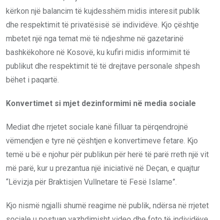
kërkon një balancim të kujdesshëm midis interesit publik
dhe respektimit të privatësisë së individëve. Kjo çështje
mbetet një nga temat më të ndjeshme në gazetarinë
bashkëkohore në Kosovë, ku kufiri midis informimit të
publikut dhe respektimit të të drejtave personale shpesh
bëhet i paqartë.
Konvertimet si mjet dezinformimi në media sociale
Mediat dhe rrjetet sociale kanë filluar ta përqendrojnë
vëmendjen e tyre në çështjen e konvertimeve fetare. Kjo
temë u bë e njohur për publikun për herë të parë rreth një vit
më parë, kur u prezantua një iniciativë në Deçan, e quajtur
“Lëvizja për Braktisjen Vullnetare të Fesë Islame”.
Kjo nismë ngjalli shumë reagime në publik, ndërsa në rrjetet
sociale u postuan vazhdimisht video dhe foto të individëve