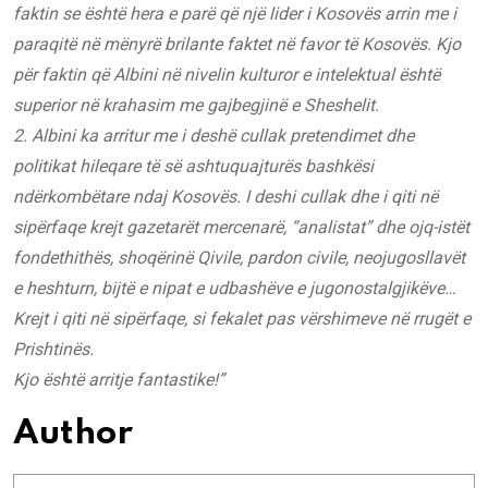
faktin se është hera e parë që një lider i Kosovës arrin me i
paraqitë në mënyrë brilante faktet në favor të Kosovës. Kjo
për faktin që Albini në nivelin kulturor e intelektual është
superior në krahasim me gajbegjinë e Sheshelit.
2. Albini ka arritur me i deshë cullak pretendimet dhe
politikat hileqare të së ashtuquajturës bashkësi
ndërkombëtare ndaj Kosovës. I deshi cullak dhe i qiti në
sipërfaqe krejt gazetarët mercenarë, “analistat” dhe ojq-istët
fondethithës, shoqërinë Qivile, pardon civile, neojugosllavët
e heshturn, bijtë e nipat e udbashëve e jugonostalgjikëve…
Krejt i qiti në sipërfaqe, si fekalet pas vërshimeve në rrugët e
Prishtinës.
Kjo është arritje fantastike!”
Author