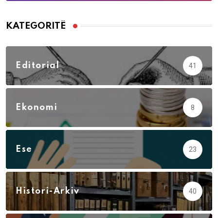
KATEGORITË
Editorial
41
Ekonomi
8
Ese
23
Histori-Arkiv
40