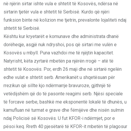
në njërin sirtar ishte vula e shtetit të Kosovës, ndërsa në
sirtarin tjetër vula e shtetit të Serbisë. Kurdo që njëri
funksion binte në kolizion me tjetrin, prevalonte lojaliteti ndaj
shtetit të Serbisë.
Kështu kur kryetarët e komunave dhe administrata dhanë
dorëheqje, asgjë nuk ndryshoi, pos që sirtari me vulën e
Kosovës u mbyll. Puna vazhdoi me të njëjtin kapacitet.
Natyrisht, këta zyrtarë mbetën pa njërën rrogë – atë të
shtetit të Kosovës. Por, erdh 26 maji dhe në sirtarë ngelën
edhe vulat e shtetit serb. Amerikanët u shqetësuan për
rrezikun që sillte kjo ndërmarrje bravuroze, gjithnjë të
vetëdijshëm që do të pasonte reagimi serb. Njësi speciale
të forcave serbe, bashkë me eksponentë lokalë të dhunës, u
kamufluan në turmat e grave dhe fëmijëve dhe nisën sulmin
ndaj Policisë së Kosovës. U fut KFOR-i ndërmjet, por e
pësoi keq. Rreth 40 pjesëtarë të KFOR-it mbetën të plagosur