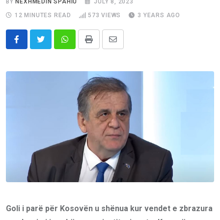
BY
NEXHMEDIN SPAHIU
JULY 8, 2023
12 MINUTES READ
573
VIEWS
3 YEARS AGO
Whatsapp
Print
Share
via
Email
Goli i parë për Kosovën u shënua kur vendet e zbrazura