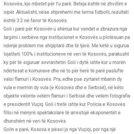
Kosovës, kjo mbetet për t’u parë. Beteja është në zhvillim e
sipër. Aktualisht, nëse shprehemi me terma futbolli, rezultati
është 3:2 në favor të Kosovës.
Goli i parë për Kosovën u shënua kur vendet e zbrazura nga
largimi i serbëve nga institucionet e Kosovës u plotësuan pa
ndonjë problem me shqiptarë dhe të tjerë. Me këtë u sigurua
lojaliteti 100% i institucioneve në veri të Kosovës, parakusht
ky për të siguruar sovranitetin. Goli i dytë ishte kur u morën
ndërtesat e komunave dhe në to për herë të parë paslufte
valoi flamuri i Kosovës. Pra, edhe pse zyrtaret mbanin dy
vula e merrnin dy vula (e Kosovës dhe e Serbisë), në këto
objekte valonte vetëm flamuri i Serbisë dhe vetëm fotografia
e presidentit Vuçiq. Goli i tretë ishte kur Policia e Kosovës
filloi në mënyrë spektakolare të arrestojë eksponentët e
dhunshëm në veri të Kosovës.
Golin e parë, Kosova e pësoi jo nga Vuçiqi, por nga një