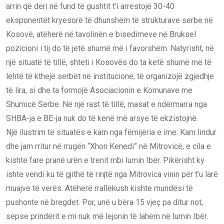
arrin që deri në fund të gushtit t’i arrestojë 30-40
eksponentët kryesorë të dhunshëm të strukturave serbe në
Kosovë, atëherë në tavolinën e bisedimeve në Bruksel
pozicioni i tij do të jetë shumë më i favorshëm. Natyrisht, në
një situatë të tillë, shteti i Kosovës do ta ketë shumë më të
lehtë të kthejë serbët në institucione, të organizojë zgjedhje
të lira, si dhe ta formojë Asociacionin e Komunave me
Shumicë Serbe. Në një rast të tillë, masat e ndërmarra nga
SHBA-ja e BE-ja nuk do të kenë më arsye të ekzistojnë.
Një ilustrim të situatës e kam nga fëmijëria e ime. Kam lindur
dhe jam rritur në rrugën “Xhon Kenedi” në Mitrovicë, e cila e
kishte fare pranë urën e trenit mbi lumin Ibër. Pikërisht ky
ishte vendi ku të gjithë të rinjtë nga Mitrovica vinin për t’u larë
muajve të verës. Atëherë rrallëkush kishte mundësi të
pushonte në bregdet. Por, unë u bëra 15 vjeç pa ditur not,
sepse prindërit e mi nuk më lejonin të lahem në lumin Ibër.