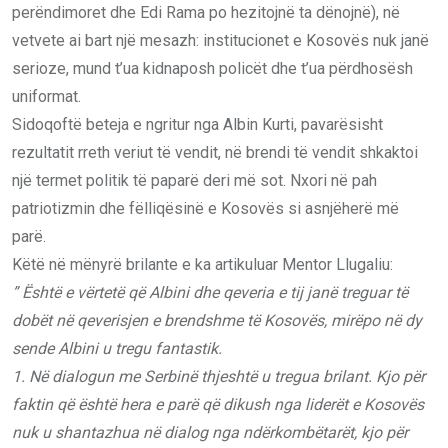
perëndimoret dhe Edi Rama po hezitojnë ta dënojnë), në
vetvete ai bart një mesazh: institucionet e Kosovës nuk janë
serioze, mund t’ua kidnaposh policët dhe t’ua përdhosësh
uniformat.
Sidoqoftë beteja e ngritur nga Albin Kurti, pavarësisht
rezultatit rreth veriut të vendit, në brendi të vendit shkaktoi
një termet politik të paparë deri më sot. Nxori në pah
patriotizmin dhe fëlliqësinë e Kosovës si asnjëherë më
parë.
Këtë në mënyrë brilante e ka artikuluar Mentor Llugaliu:
” Është e vërtetë që Albini dhe qeveria e tij janë treguar të
dobët në qeverisjen e brendshme të Kosovës, mirëpo në dy
sende Albini u tregu fantastik.
1. Në dialogun me Serbinë thjeshtë u tregua brilant. Kjo për
faktin që është hera e parë që dikush nga liderët e Kosovës
nuk u shantazhua në dialog nga ndërkombëtarët, kjo për