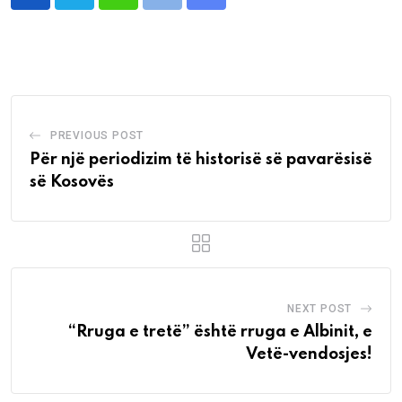
Whatsapp
Print
Share
via
Email
PREVIOUS POST
Për një periodizim të historisë së pavarësisë
së Kosovës
NEXT POST
“Rruga e tretë” është rruga e Albinit, e
Vetë-vendosjes!