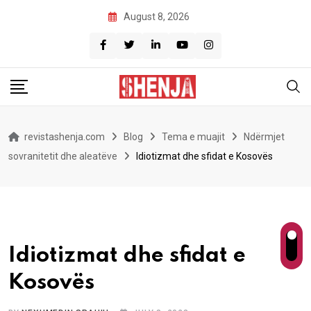
Skip
August 8, 2026
to
content
revistashenja.com
Blog
Tema e muajit
Ndërmjet
sovranitetit dhe aleatëve
Idiotizmat dhe sfidat e Kosovës
Idiotizmat dhe sfidat e
Kosovës