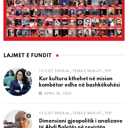
LAJMET E FUNDIT
,
,
15 VJET SHENJA
TEMA E MUAJIT
TOP
Kur kultura kthehet në mision
kombëtar edhe në bashkëkohësi
APRIL 30, 2026
,
,
15 VJET SHENJA
TEMA E MUAJIT
TOP
Dimensioni gjeopolitik i analizave
të Abdi Baletës në revistën