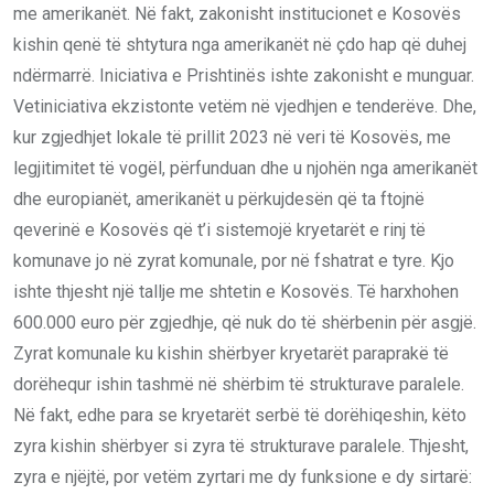
me amerikanët. Në fakt, zakonisht institucionet e Kosovës
kishin qenë të shtytura nga amerikanët në çdo hap që duhej
ndërmarrë. Iniciativa e Prishtinës ishte zakonisht e munguar.
Vetiniciativa ekzistonte vetëm në vjedhjen e tenderëve. Dhe,
kur zgjedhjet lokale të prillit 2023 në veri të Kosovës, me
legjitimitet të vogël, përfunduan dhe u njohën nga amerikanët
dhe europianët, amerikanët u përkujdesën që ta ftojnë
qeverinë e Kosovës që t’i sistemojë kryetarët e rinj të
komunave jo në zyrat komunale, por në fshatrat e tyre. Kjo
ishte thjesht një tallje me shtetin e Kosovës. Të harxhohen
600.000 euro për zgjedhje, që nuk do të shërbenin për asgjë.
Zyrat komunale ku kishin shërbyer kryetarët paraprakë të
dorëhequr ishin tashmë në shërbim të strukturave paralele.
Në fakt, edhe para se kryetarët serbë të dorëhiqeshin, këto
zyra kishin shërbyer si zyra të strukturave paralele. Thjesht,
zyra e njëjtë, por vetëm zyrtari me dy funksione e dy sirtarë: