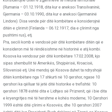
konsiderojnë ditën e zgjerimeve të mëdha territoriale
(Rumania – 01.12.1918, dita kur e aneksoi Transilvaninë;
Gjermania – 03.10.1990, dita kur e aneksoi Gjermaninë
Lindore). Disa vende për ditë kombëtare e konsiderojnë
ditën e çlirimit (Finlanda – 06.12.1917, dia e çlirimit nga
pushtimi rus), etj.
Pra, secili komb e vendosë për ditë kombëtare ditën që e
konsideron më të rëndësishme në historinë e atij kombi.
Kosova ka vendosur për ditë kombëtare 17.02.2008, kjo
sipas shembullit të Amerikës, Shqipërisë, Kroacisë,
Sllovenisë etj. Unë mendoj që Kosova duhet ta ndryshojë
ditën kombëtare nga 17 shkurti në 10 qershor, ngase 10
qershori ka qëlluar të jetë ditë historike e trefishtë: 10
qershori 1878 është dita e Lidhjes së Prizrenit, që i bie dita
e kryengritjes më të hershme e kohës moderne; 10 Qershori
1999 është ditë çlirimi e Kosovës; dhe 10 qershori 2007