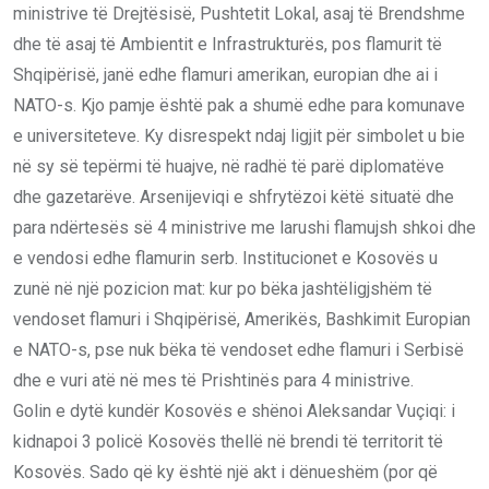
ministrive të Drejtësisë, Pushtetit Lokal, asaj të Brendshme
dhe të asaj të Ambientit e Infrastrukturës, pos flamurit të
Shqipërisë, janë edhe flamuri amerikan, europian dhe ai i
NATO-s. Kjo pamje është pak a shumë edhe para komunave
e universiteteve. Ky disrespekt ndaj ligjit për simbolet u bie
në sy së tepërmi të huajve, në radhë të parë diplomatëve
dhe gazetarëve. Arsenijeviqi e shfrytëzoi këtë situatë dhe
para ndërtesës së 4 ministrive me larushi flamujsh shkoi dhe
e vendosi edhe flamurin serb. Institucionet e Kosovës u
zunë në një pozicion mat: kur po bëka jashtëligjshëm të
vendoset flamuri i Shqipërisë, Amerikës, Bashkimit Europian
e NATO-s, pse nuk bëka të vendoset edhe flamuri i Serbisë
dhe e vuri atë në mes të Prishtinës para 4 ministrive.
Golin e dytë kundër Kosovës e shënoi Aleksandar Vuçiqi: i
kidnapoi 3 policë Kosovës thellë në brendi të territorit të
Kosovës. Sado që ky është një akt i dënueshëm (por që