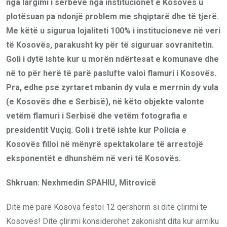
nga largimi i serbëve nga institucionet e Kosovës u
plotësuan pa ndonjë problem me shqiptarë dhe të tjerë.
Me këtë u sigurua lojaliteti 100% i institucioneve në veri
të Kosovës, parakusht ky për të siguruar sovranitetin.
Goli i dytë ishte kur u morën ndërtesat e komunave dhe
në to për herë të parë paslufte valoi flamuri i Kosovës.
Pra, edhe pse zyrtaret mbanin dy vula e merrnin dy vula
(e Kosovës dhe e Serbisë), në këto objekte valonte
vetëm flamuri i Serbisë dhe vetëm fotografia e
presidentit Vuçiq. Goli i tretë ishte kur Policia e
Kosovës filloi në mënyrë spektakolare të arrestojë
eksponentët e dhunshëm në veri të Kosovës.
Shkruan: Nexhmedin SPAHIU, Mitrovicë
Ditë më parë Kosova festoi 12 qershorin si ditë çlirimi të
Kosovës! Ditë çlirimi konsiderohet zakonisht dita kur armiku