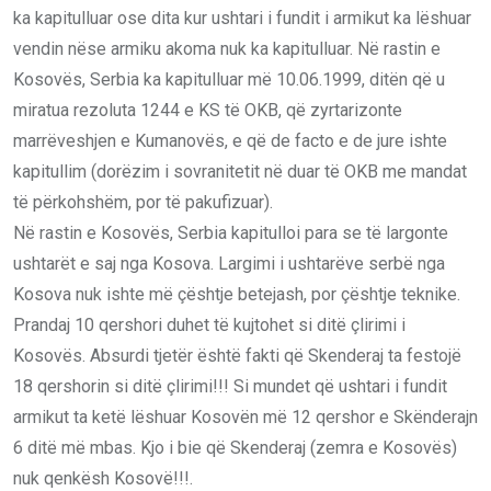
ka kapitulluar ose dita kur ushtari i fundit i armikut ka lëshuar
vendin nëse armiku akoma nuk ka kapitulluar. Në rastin e
Kosovës, Serbia ka kapitulluar më 10.06.1999, ditën që u
miratua rezoluta 1244 e KS të OKB, që zyrtarizonte
marrëveshjen e Kumanovës, e që de facto e de jure ishte
kapitullim (dorëzim i sovranitetit në duar të OKB me mandat
të përkohshëm, por të pakufizuar).
Në rastin e Kosovës, Serbia kapitulloi para se të largonte
ushtarët e saj nga Kosova. Largimi i ushtarëve serbë nga
Kosova nuk ishte më çështje betejash, por çështje teknike.
Prandaj 10 qershori duhet të kujtohet si ditë çlirimi i
Kosovës. Absurdi tjetër është fakti që Skenderaj ta festojë
18 qershorin si ditë çlirimi!!! Si mundet që ushtari i fundit
armikut ta ketë lëshuar Kosovën më 12 qershor e Skënderajn
6 ditë më mbas. Kjo i bie që Skenderaj (zemra e Kosovës)
nuk qenkësh Kosovë!!!.