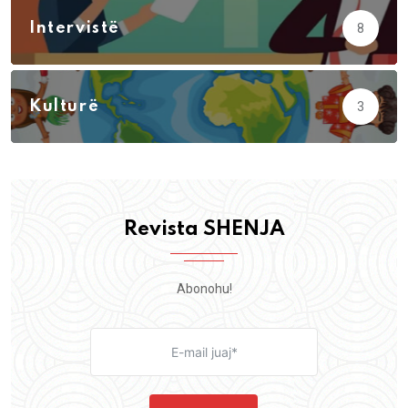
Intervistë
8
Kulturë
3
Revista SHENJA
Abonohu!