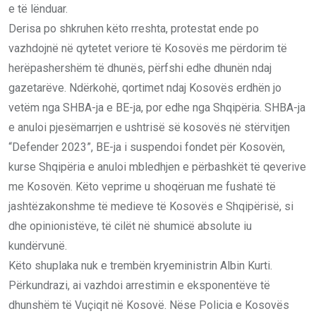
e të lënduar.
Derisa po shkruhen këto rreshta, protestat ende po
vazhdojnë në qytetet veriore të Kosovës me përdorim të
herëpashershëm të dhunës, përfshi edhe dhunën ndaj
gazetarëve. Ndërkohë, qortimet ndaj Kosovës erdhën jo
vetëm nga SHBA-ja e BE-ja, por edhe nga Shqipëria. SHBA-ja
e anuloi pjesëmarrjen e ushtrisë së kosovës në stërvitjen
“Defender 2023”, BE-ja i suspendoi fondet për Kosovën,
kurse Shqipëria e anuloi mbledhjen e përbashkët të qeverive
me Kosovën. Këto veprime u shoqëruan me fushatë të
jashtëzakonshme të medieve të Kosovës e Shqipërisë, si
dhe opinionistëve, të cilët në shumicë absolute iu
kundërvunë.
Këto shuplaka nuk e trembën kryeministrin Albin Kurti.
Përkundrazi, ai vazhdoi arrestimin e eksponentëve të
dhunshëm të Vuçiqit në Kosovë. Nëse Policia e Kosovës