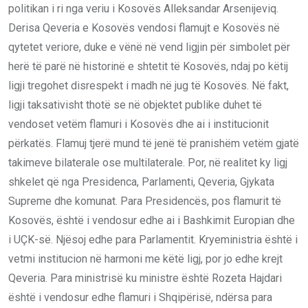
politikan i ri nga veriu i Kosovës Alleksandar Arsenijeviq.
Derisa Qeveria e Kosovës vendosi flamujt e Kosovës në
qytetet veriore, duke e vënë në vend ligjin për simbolet për
herë të parë në historinë e shtetit të Kosovës, ndaj po këtij
ligji tregohet disrespekt i madh në jug të Kosovës. Në fakt,
ligji taksativisht thotë se në objektet publike duhet të
vendoset vetëm flamuri i Kosovës dhe ai i institucionit
përkatës. Flamuj tjerë mund të jenë të pranishëm vetëm gjatë
takimeve bilaterale ose multilaterale. Por, në realitet ky ligj
shkelet që nga Presidenca, Parlamenti, Qeveria, Gjykata
Supreme dhe komunat. Para Presidencës, pos flamurit të
Kosovës, është i vendosur edhe ai i Bashkimit Europian dhe
i UÇK-së. Njësoj edhe para Parlamentit. Kryeministria është i
vetmi institucion në harmoni me këtë ligj, por jo edhe krejt
Qeveria. Para ministrisë ku ministre është Rozeta Hajdari
është i vendosur edhe flamuri i Shqipërisë, ndërsa para