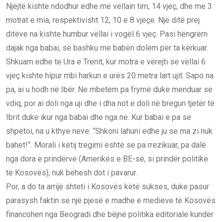
Njëjtë kishte ndodhur edhe me vëllain tim, 14 vjeç, dhe me 3
motrat e mia, respektivisht 12, 10 e 8 vjeçe. Një ditë prej
ditëve na kishte humbur vëllai i vogël 6 vjeç. Pasi hëngrëm
dajak nga babai, së bashku me babën dolëm për ta kërkuar.
Shkuam edhe te Ura e Trenit, kur motra e vërejti se vëllai 6
vjeç kishte hipur mbi harkun e urës 20 metra lart ujit. Sapo na
pa, ai u hodh në Ibër. Ne mbetëm pa frymë duke menduar se
vdiq, por ai doli nga uji dhe i dha not e doli në bregun tjetër të
Ibrit duke ikur nga babai dhe nga ne. Kur babai e pa se
shpëtoi, na u kthye neve: “Shkoni lahuni edhe ju se ma zi nuk
bahet!”. Morali i këtij tregimi është se pa rrezikuar, pa dalë
nga dora e prindërve (Amerikës e BE-së, si prindër politikë
të Kosovës), nuk bëhesh dot i pavarur.
Por, a do ta arrijë shteti i Kosovës këtë sukses, duke pasur
parasysh faktin se një pjesë e madhe e medieve të Kosovës
financohen nga Beogradi dhe bëjnë politika editoriale kundër