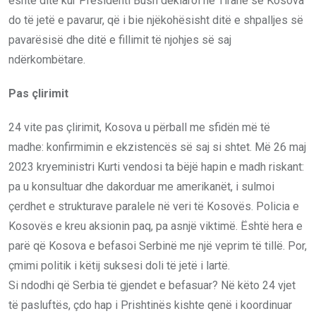
është ditë kur Presidenti Bush deklaroi në Tiranë se Kosova
do të jetë e pavarur, që i bie njëkohësisht ditë e shpalljes së
pavarësisë dhe ditë e fillimit të njohjes së saj
ndërkombëtare.
Pas çlirimit
24 vite pas çlirimit, Kosova u përball me sfidën më të
madhe: konfirmimin e ekzistencës së saj si shtet. Më 26 maj
2023 kryeministri Kurti vendosi ta bëjë hapin e madh riskant:
pa u konsultuar dhe dakorduar me amerikanët, i sulmoi
çerdhet e strukturave paralele në veri të Kosovës. Policia e
Kosovës e kreu aksionin paq, pa asnjë viktimë. Është hera e
parë që Kosova e befasoi Serbinë me një veprim të tillë. Por,
çmimi politik i këtij suksesi doli të jetë i lartë.
Si ndodhi që Serbia të gjendet e befasuar? Në këto 24 vjet
të pasluftës, çdo hap i Prishtinës kishte qenë i koordinuar