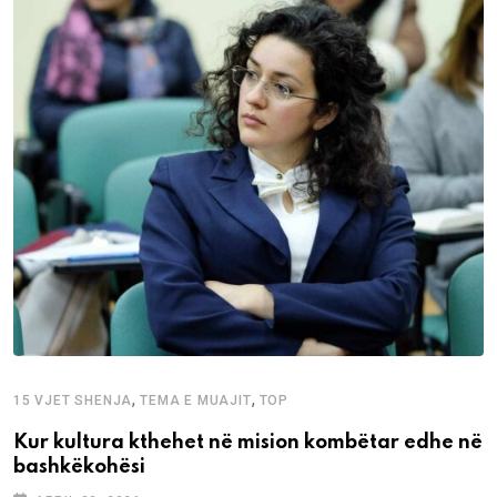
,
,
15 VJET SHENJA
TEMA E MUAJIT
TOP
Kur kultura kthehet në mision kombëtar edhe në
bashkëkohësi