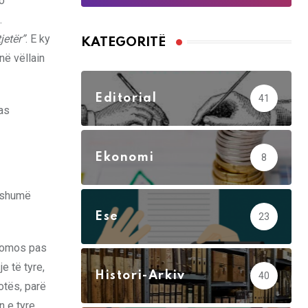
jo
.
jetër”
. E ky
KATEGORITË
në vëllain
Editorial
41
as
Ekonomi
8
e shumë
Ese
23
idomos pas
e të tyre,
Histori-Arkiv
40
otës, parë
n e tyre