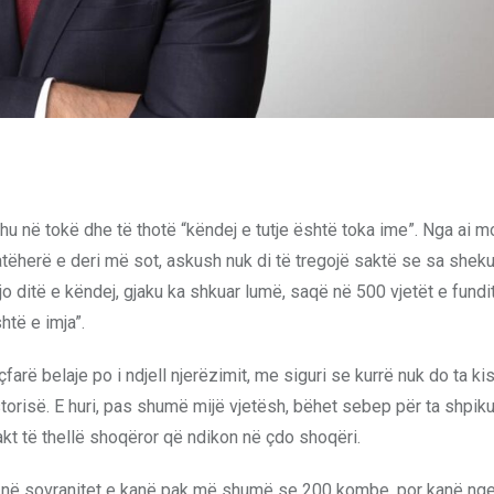
jë hu në tokë dhe të thotë “këndej e tutje është toka ime”. Nga ai 
ej atëherë e deri më sot, askush nuk di të tregojë saktë se sa shek
 ajo ditë e këndej, gjaku ka shkuar lumë, saqë në 500 vjetët e fund
htë e imja”.
çfarë belaje po i ndjell njerëzimit, me siguri se kurrë nuk do ta ki
istorisë. E huri, pas shumë mijë vjetësh, bëhet sebep për ta shpiku
mpakt të thellë shoqëror që ndikon në çdo shoqëri.
rrur në sovranitet e kanë pak më shumë se 200 kombe, por kanë ng