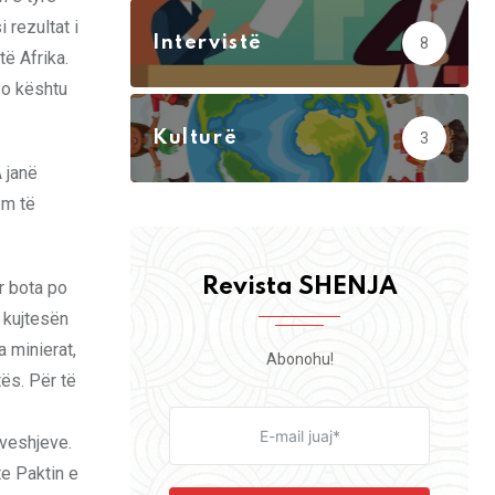
 rezultat i
Intervistë
8
ë Afrika.
Po kështu
Kulturë
3
 janë
ëm të
Revista SHENJA
r bota po
 kujtesën
a minierat,
Abonohu!
ës. Për të
ëveshjeve.
te Paktin e