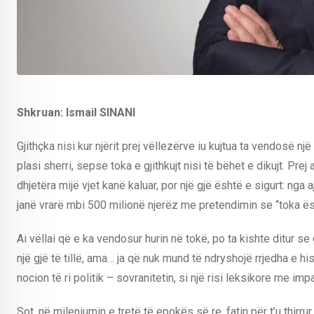
Shkruan: Ismail SINANI
Gjithçka nisi kur njërit prej vëllezërve iu kujtua ta vendosë n
plasi sherri, sepse toka e gjithkujt nisi të bëhet e dikujt. Pr
dhjetëra mijë vjet kanë kaluar, por një gjë është e sigurt: nga
janë vrarë mbi 500 milionë njerëz me pretendimin se “toka ës
Ai vëllai që e ka vendosur hurin në tokë, po ta kishte ditur se 
një gjë të tillë, ama… ja që nuk mund të ndryshojë rrjedha e h
nocion të ri politik – sovranitetin, si një risi leksikore me i
Sot, në mileniumin e tretë të epokës së re, fatin për t’u thi