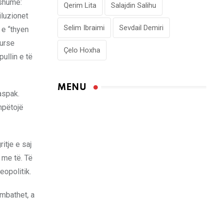
 shumë:
Qerim Lita
Salajdin Salihu
iluzionet
Selim Ibraimi
Sevdail Demiri
 e “thyen
kurse
Çelo Hoxha
ullin e të
MENU
aspak.
hpëtojë
itje e saj
 me të. Të
eopolitik.
 mbathet, a