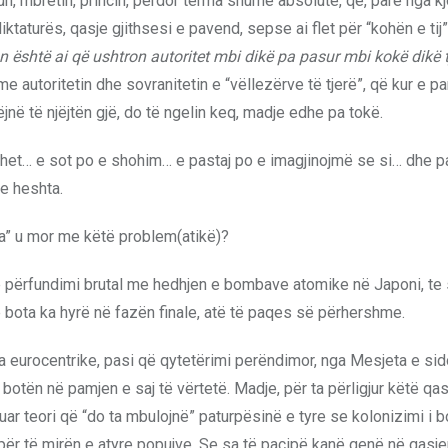
kun, mbretin, princin, përdor terma shumë absolutë, që, parë nga k
aturës, qasje gjithsesi e pavend, sepse ai flet për “kohën e tij”
n është ai që ushtron autoritet mbi dikë pa pasur mbi kokë dikë t
me autoritetin dhe sovranitetin e “vëllezërve të tjerë”, që kur e pa
jnë të njëjtën gjë, do të ngelin keq, madje edhe pa tokë.
dihet… e sot po e shohim… e pastaj po e imagjinojmë se si… dhe p
me heshta.
ja” u mor me këtë problem(atikë)?
jë përfundimi brutal me hedhjen e bombave atomike në Japoni, t
 se bota ka hyrë në fazën finale, atë të paqes së përhershme.
ja eurocentrike, pasi që qytetërimi perëndimor, nga Mesjeta e s
botën në pamjen e saj të vërtetë. Madje, për ta përligjur këtë qasj
r teori që “do ta mbulojnë” paturpësinë e tyre se kolonizimi i b
r të mirën e atyre popujve. Se sa të pacipë kanë qenë në qasje