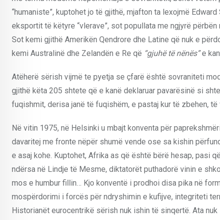
“humaniste”, kuptohet jo të gjithë, mjafton ta lexojmë Edward S
eksportit të këtyre “vlerave”, sot popullata me ngjyrë përbën
Sot kemi gjithë Amerikën Qendrore dhe Latine që nuk e përdor
kemi Australinë dhe Zelandën e Re që
“gjuhë të nënës”
e kan
Atëherë sërish vijmë te pyetja se çfarë është sovraniteti mode
gjithë këta 205 shtete që e kanë deklaruar pavarësinë si sh
fuqishmit, derisa janë të fuqishëm, e pastaj kur të zbehen, të 
Në vitin 1975, në Helsinki u mbajt konventa për paprekshmërin
davaritej me fronte nëpër shumë vende ose sa kishin përfund
e asaj kohe. Kuptohet, Afrika as që është bërë hesap, pasi që 
ndërsa në Lindje të Mesme, diktatorët puthadorë vinin e shko
mos e humbur fillin… Kjo konventë i prodhoi disa pika në formë 
mospërdorimi i forcës për ndryshimin e kufijve, integriteti t
Historianët eurocentrikë sërish nuk ishin të sinqertë. Ata nuk