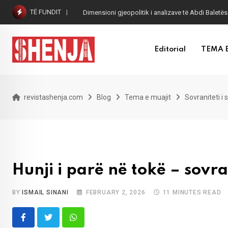
Skip
TË FUNDIT
Dimensioni gjeopolitik i analizave të Abdi Baletës
to
content
Editorial
TEMA 
revistashenja.com
Blog
Tema e muajit
Sovraniteti i 
Hunji i parë në tokë – sovra
BY
ISMAIL SINANI
FEBRUARY 2, 2026
11 MINUTES READ
Whatsapp