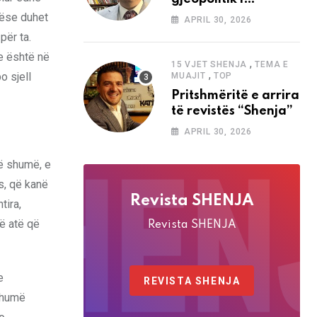
analizave të Abdi
nëse duhet
APRIL 30, 2026
Baletës në revistën
për ta.
“Shenja”
se është në
,
15 VJET SHENJA
TEMA E
,
o sjell
MUAJIT
TOP
Pritshmëritë e arrira
të revistës “Shenja”
APRIL 30, 2026
më shumë, e
es, që kanë
Revista SHENJA
tira,
hë atë që
Revista SHENJA
e
REVISTA SHENJA
 shumë