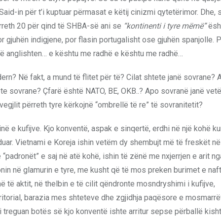
aid-in për t’i kuptuar përmasat e këtij cinizmi qytetërimor. Dhe, si
 rreth 20 për qind të SHBA-së ani se
“kontinenti i tyre mëmë”
ësht
 gjuhën indigjene, por flasin portugalisht ose gjuhën spanjolle. 
ë anglishten… e kështu me radhë e kështu me radhë…
rn? Në fakt, a mund të flitet për të? Cilat shtete janë sovrane? A
tete sovrane? Çfarë është NATO, BE, OKB..? Apo sovranë janë vet
vegjlit përreth tyre kërkojnë “ombrellë të re” të sovranitetit?
ë e kufijve. Kjo konventë, aspak e sinqertë, erdhi në një kohë ku
uar. Vietnami e Koreja ishin vetëm dy shembujt më të freskët në
“padronët” e saj në atë kohë, ishin të zënë me nxjerrjen e arit ng
nin në glamurin e tyre, me kusht që të mos preken burimet e naft
të aktit, në thelbin e të cilit qëndronte mosndryshimi i kufijve,
erritorial, barazia mes shteteve dhe zgjidhja paqësore e mosmarr
 i treguan botës së kjo konventë ishte arritur sepse përballë kish