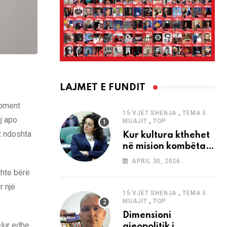
LAJMET E FUNDIT
moment
,
15 VJET SHENJA
TEMA E
uj apo
,
MUAJIT
TOP
it ndoshta
Kur kultura kthehet
në mision kombëtar
edhe në
APRIL 30, 2026
bashkëkohësi
shte bërë
r një
,
15 VJET SHENJA
TEMA E
,
MUAJIT
TOP
Dimensioni
elur edhe
gjeopolitik i