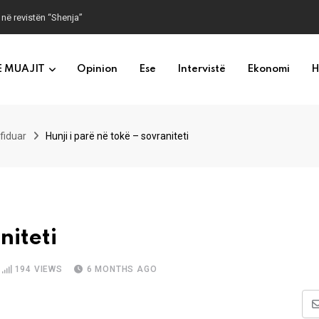
 në revistën “Shenja”
E MUAJIT
Opinion
Ese
Intervistë
Ekonomi
H
sfiduar
Hunji i parë në tokë – sovraniteti
niteti
194
VIEWS
6 MONTHS AGO