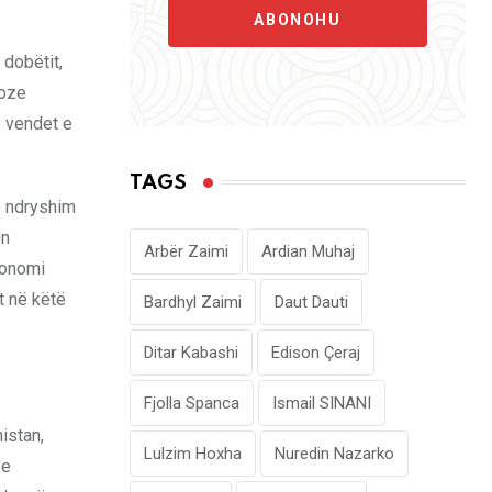
ABONOHU
 dobëtit,
koze
e vendet e
TAGS
jë ndryshim
ën
Arbër Zaimi
Ardian Muhaj
konomi
t në këtë
Bardhyl Zaimi
Daut Dauti
Ditar Kabashi
Edison Çeraj
Fjolla Spanca
Ismail SINANI
istan,
Lulzim Hoxha
Nuredin Nazarko
 e