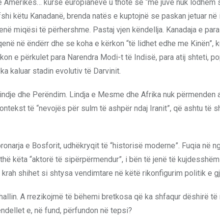
të Amerikës… kurse europianëve u thotë se “me juve nuk lodhem
rfshi këtu Kanadanë, brenda natës e kuptojnë se paskan jetuar në 
enë miqësi të përhershme. Pastaj vjen këndellja. Kanadaja e para
në qenë në ëndërr dhe se koha e kërkon “të lidhet edhe me Kinën”, 
on e përkulet para Narendra Modi-t të Indisë, para atij shteti, pop
ka kaluar stadin evolutiv të Darvinit.
: Lindje dhe Perëndim. Lindja e Mesme dhe Afrika nuk përmenden 
tekst të “nevojës për sulm të ashpër ndaj Iranit”, që ashtu të s
 pronarja e Bosforit, udhëkryqit të “historisë moderne”. Fuqia në ngr
ithë këta “aktorë të sipërpërmendur”, i bën të jenë të kujdesshëm
o krah shihet si shtysa vendimtare në këtë rikonfigurim politik e gj
 hallin. A rrezikojmë të bëhemi bretkosa që ka shfaqur dëshirë të
ëndellet e, në fund, përfundon në tepsi?