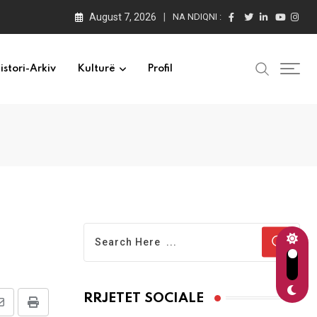
August 7, 2026
NA NDIQNI :
istori-Arkiv
Kulturë
Profil
RRJETET SOCIALE
Share
Print