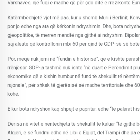
Varshavës, një fuqi e madhe që për çdo ditë e rrezikonte Eu
Katërmbëdhjetë vjet më pas, kur u shemb Muri i Berlinit, Konve
por jo edhe nga ata që kërkonin ndryshimin. Dhe, bota ndrysh
gjeopolitike, të merren mendtë nga gjithë ai ndryshim. Bipola
saj aleate që kontrollonin mbi 60 për qind të GDP-së së botës
Por, meqë nuk jemi në “fundin e historisë”, që e kishte parash
rrënjësor. GDP-ja tashmë nuk ishte “në duart e Perëndimit plus 
ekonomike që e kishin humbur në fund të shekullit të nëntëm
rajonale”, për shkak të gjerësisë së madhe territoriale dhe 
kohë.
E kur bota ndryshon kaq shpejt e papritur, edhe “të palarat hist
Derisa në vitet e nëntëdhjeta të shekullit të kaluar “të gjit
Algjeri, e së fundmi edhe në Libi e Egjipt, del Trampi dhe pa