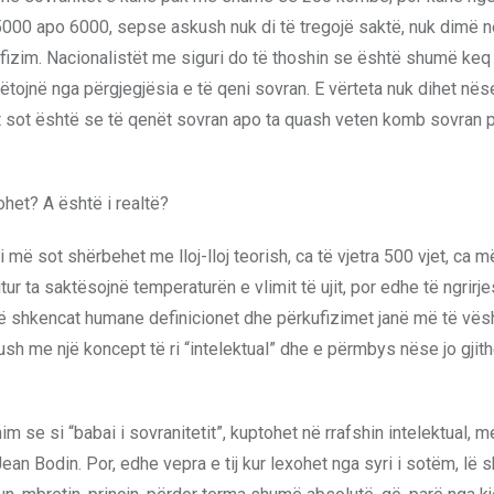
 5000 apo 6000, sepse askush nuk di të tregojë saktë, nuk dimë 
fizim. Nacionalistët me siguri do të thoshin se është shumë keq 
hpëtojnë nga përgjegjësia e të qeni sovran. E vërteta nuk dihet në
t sot është se të qenët sovran apo ta quash veten komb sovran p
ohet? A është i realtë?
ri më sot shërbehet me lloj-lloj teorish, ca të vjetra 500 vjet, ca 
tur ta saktësojnë temperaturën e vlimit të ujit, por edhe të ngrirj
 në shkencat humane definicionet dhe përkufizimet janë më të vësh
sh me një koncept të ri “intelektual” dhe e përmbys nëse jo gjit
 se si “babai i sovranitetit”, kuptohet në rrafshin intelektual, m
an Bodin. Por, edhe vepra e tij kur lexohet nga syri i sotëm, lë