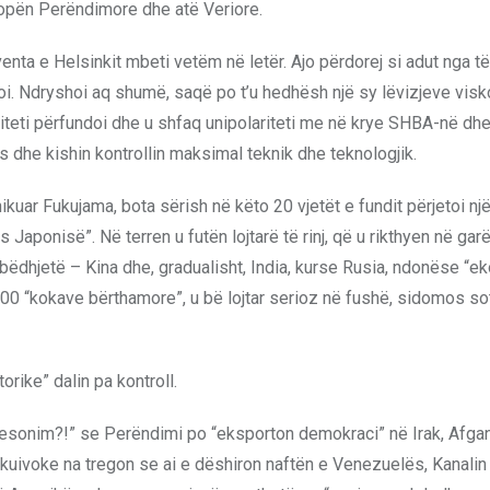
ropën Perëndimore dhe atë Veriore.
nta e Helsinkit mbeti vetëm në letër. Ajo përdorej si adut nga të
oi. Ndryshoi aq shumë, saqë po t’u hedhësh një sy lëvizjeve vis
riteti përfundoi dhe u shfaq unipolariteti me në krye SHBA-në dh
 dhe kishin kontrollin maksimal teknik dhe teknologjik.
ikuar Fukujama, bota sërish në këto 20 vjetët e fundit përjetoi n
Japonisë”. Në terren u futën lojtarë të rinj, që u rikthyen në gar
bëdhjetë – Kina dhe, gradualisht, India, kurse Rusia, ndonëse “e
6000 “kokave bërthamore”, u bë lojtar serioz në fushë, sidomos so
orike” dalin pa kontroll.
hë besonim?!” se Perëndimi po “eksporton demokraci” në Irak, Afgan
 ekuivoke na tregon se ai e dëshiron naftën e Venezuelës, Kanalin