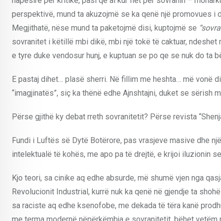
hapësirë për kritikë, pasi që ai kur flet për sovranin – monar
perspektivë, mund ta akuzojmë se ka qenë një promovues i dikt
Megjithatë, nëse mund ta paketojmë disi, kuptojmë se
“sovra
sovranitet i këtillë mbi dikë, mbi një tokë të caktuar, ndeshet 
e tyre duke vendosur hunj, e kuptuan se po qe se nuk do ta bë
E pastaj dihet… plasë sherri. Në fillim me heshta… më vonë 
“imagjinatës”, siç ka thënë edhe Ajnshtajni, duket se sërish 
Përse gjithë ky debat rreth sovranitetit? Përse revista “Shen
Fundi i Luftës së Dytë Botërore, pas vrasjeve masive dhe n
intelektualë të kohës, me apo pa të drejtë, e krijoi iluzionin
Kjo teori, sa cinike aq edhe absurde, më shumë vjen nga qas
Revolucionit Industrial, kurrë nuk ka qenë në gjendje ta shohë 
sa raciste aq edhe ksenofobe, me dekada të tëra kanë prodhua
me terma modernë nëpërkëmbja e sovranitetit, bëhet vetëm pë