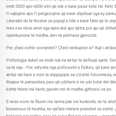
rreth 5000 apo 6000 etni që nuk e kanë pasur këtë fat. Këto
t’i vajtojmë apo t’i përgëzojmë që kanë shpëtuar nga ky përku
Liberalët do të thoshin se popujt e tillë e kanë fatin që të s
mes ose nëse anon nga njëra anë apo tjetra, por ajo që shihe
reperkusione të mëdha, deri në përmasa gjenocidi.
Por, çfarë është sovraniteti? Çfarë nënkupton ai? Kujt i atribu
Politologjia duket se ende nuk ka arritur ta definojë qartë. De
ca të reja… Por, ndryshe nga profesorët e fizikës, që kanë arri
arritur një herë e mirë ta shpjegojnë se ç’është fotosinteza,
thuajse të pamundura, pasi që çdoherë e në çdo kohë del diku
është thënë më herët, pjesën më të madhe gjithsesi se po.
E nëse nisim të flasim me terma pak më konkretë, do të shohim
konsensus të heshtur, në njëfarë mënyrë pranohet se është Je