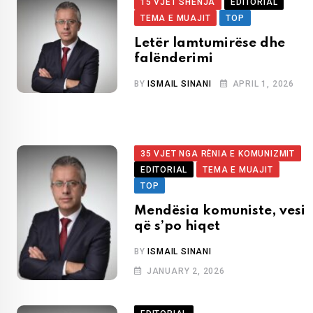
15 VJET SHENJA
EDITORIAL
TEMA E MUAJIT
TOP
Letër lamtumirëse dhe
falënderimi
BY
ISMAIL SINANI
APRIL 1, 2026
35 VJET NGA RËNIA E KOMUNIZMIT
EDITORIAL
TEMA E MUAJIT
TOP
Mendësia komuniste, vesi
që s’po hiqet
BY
ISMAIL SINANI
JANUARY 2, 2026