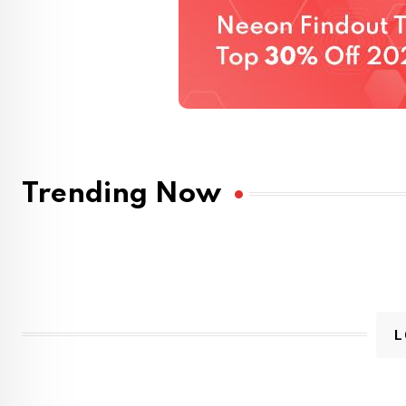
Trending Now
L