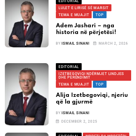
EDITORIAL
LULET E LIRISË SË MARSIT
TEMA E MUAJIT
TOP
Adem Jashari – nga
historia në përjetësi!
BY
ISMAIL SINANI
MARCH 2, 2026
EDITORIAL
IZETBEGOVIQI NDËRMJET LINDJES
DHE PERËNDIMIT
TEMA E MUAJIT
TOP
Alija Izetbegoviqi, njeriu
që la gjurmë
BY
ISMAIL SINANI
DECEMBER 2, 2025