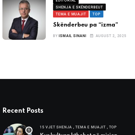
EDITORIAL
SHENJA E SKËNDERBEUT
TEMA E MUAJIT
TOP
Skënderbeu pa “izma”
BY
ISMAIL SINANI
AUGUST 2, 2025
Recent Posts
,
,
15 VJET SHENJA
TEMA E MUAJIT
TOP