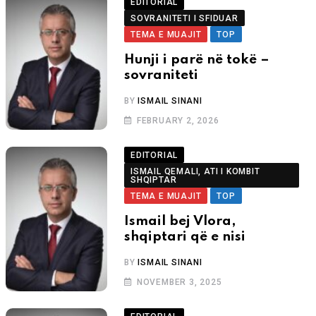
EDITORIAL
SOVRANITETI I SFIDUAR
TEMA E MUAJIT
TOP
Hunji i parë në tokë –
sovraniteti
BY
ISMAIL SINANI
FEBRUARY 2, 2026
EDITORIAL
ISMAIL QEMALI, ATI I KOMBIT
SHQIPTAR
TEMA E MUAJIT
TOP
Ismail bej Vlora,
shqiptari që e nisi
BY
ISMAIL SINANI
NOVEMBER 3, 2025