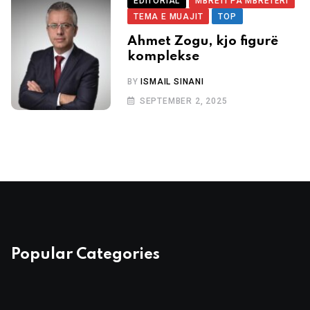
EDITORIAL
MBRETI PA MBRETËRI
TEMA E MUAJIT
TOP
Ahmet Zogu, kjo figurë
komplekse
BY
ISMAIL SINANI
SEPTEMBER 2, 2025
Popular Categories