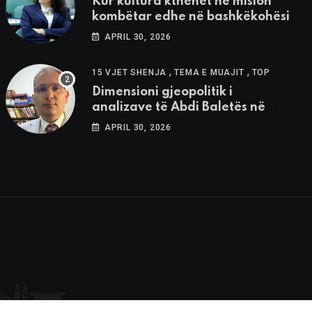
Kur kultura kthehet në mision
kombëtar edhe në bashkëkohësi
APRIL 30, 2026
,
,
15 VJET SHENJA
TEMA E MUAJIT
TOP
Dimensioni gjeopolitik i
analizave të Abdi Baletës në
revistën “Shenja”
APRIL 30, 2026