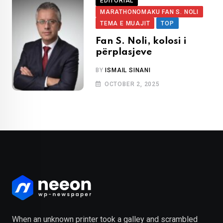
EDITORIAL
MARATHONOMAKU FAN S. NOLI
TEMA E MUAJIT
TOP
Fan S. Noli, kolosi i
përplasjeve
BY
ISMAIL SINANI
OCTOBER 2, 2025
When an unknown printer took a galley and scrambled