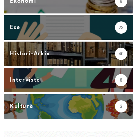
Ekonomi
8
Ese
23
Histori-Arkiv
40
Intervistë
8
Kulturë
3