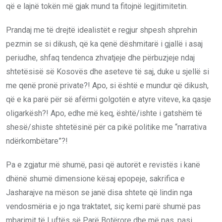
që e lajnë tokën më gjak mund ta fitojnë legjitimitetin.
Prandaj me të drejtë idealistët e regjur shpesh shprehin
pezmin se si dikush, që ka qenë dëshmitarë i gjallë i asaj
periudhe, shfaq tendenca zhvatjeje dhe përbuzjeje ndaj
shtetësisë së Kosovës dhe aseteve të saj, duke u sjellë si
me qenë pronë private?! Apo, si është e mundur që dikush,
që e ka parë për së afërmi golgotën e atyre viteve, ka qasje
oligarkësh?! Apo, edhe më keq, është/ishte i gatshëm të
shesë/shiste shtetësinë për ca pikë politike me “narrativa
ndërkombëtare”?!
Pa e zgjatur më shumë, pasi që autorët e revistës i kanë
dhënë shumë dimensione kësaj epopeje, sakrifica e
Jasharajve na mëson se janë disa shtete që lindin nga
vendosmëria e jo nga traktatet, siç kemi parë shumë pas
mbarimit të Luftës së Parë Botërore dhe më pas, pasi