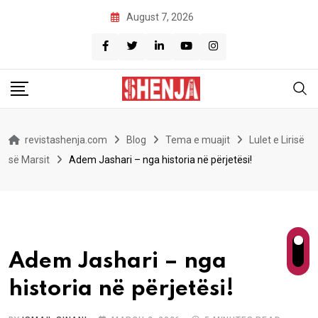
Skip
August 7, 2026
to
content
revistashenja.com
Blog
Tema e muajit
Lulet e Lirisë
së Marsit
Adem Jashari – nga historia në përjetësi!
Adem Jashari – nga
historia në përjetësi!