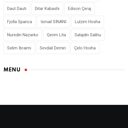
Daut Dauti
Ditar Kabashi
Edison Çeraj
Fjolla Spanca
Ismail SINANI
Lulzim Hoxha
Nuredin Nazarko
Qerim Lita
Salajdin Salihu
Selim Ibraimi
Sevdail Demiri
Çelo Hoxha
MENU