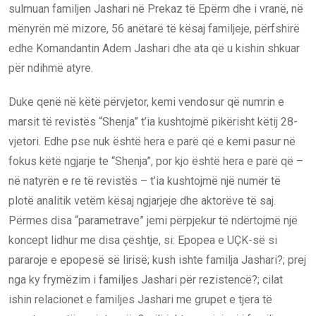
sulmuan familjen Jashari në Prekaz të Epërm dhe i vranë, në
mënyrën më mizore, 56 anëtarë të kësaj familjeje, përfshirë
edhe Komandantin Adem Jashari dhe ata që u kishin shkuar
për ndihmë atyre.
Duke qenë në këtë përvjetor, kemi vendosur që numrin e
marsit të revistës “Shenja” t’ia kushtojmë pikërisht këtij 28-
vjetori. Edhe pse nuk është hera e parë që e kemi pasur në
fokus këtë ngjarje te “Shenja”, por kjo është hera e parë që –
në natyrën e re të revistës – t’ia kushtojmë një numër të
plotë analitik vetëm kësaj ngjarjeje dhe aktorëve të saj.
Përmes disa “parametrave” jemi përpjekur të ndërtojmë një
koncept lidhur me disa çështje, si: Epopea e UÇK-së si
pararoje e epopesë së lirisë; kush ishte familja Jashari?; prej
nga ky frymëzim i familjes Jashari për rezistencë?; cilat
ishin relacionet e familjes Jashari me grupet e tjera të