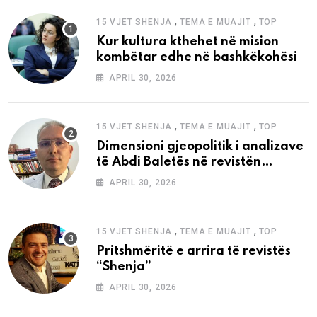
,
,
15 VJET SHENJA
TEMA E MUAJIT
TOP
Kur kultura kthehet në mision
kombëtar edhe në bashkëkohësi
APRIL 30, 2026
,
,
15 VJET SHENJA
TEMA E MUAJIT
TOP
Dimensioni gjeopolitik i analizave
të Abdi Baletës në revistën
“Shenja”
APRIL 30, 2026
,
,
15 VJET SHENJA
TEMA E MUAJIT
TOP
Pritshmëritë e arrira të revistës
“Shenja”
APRIL 30, 2026