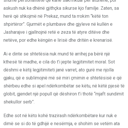
shumë personalitete që kanë sakrifikuar për atdhenë, por
askush nuk ka dhënë gjithçka sikurse kjo familje. Zaten, sa
herë që shkojmë në Prekaz, mund ta rrokim “këtë ton
shpirtëror”. Gjurmët e plumbave dhe gjyleve në kullën e
Jasharajve i gjallnojnë retë e zeza të atyre ditëve dhe
netëve, por edhe këngën e lirisë dhe dritën e krenarisë.
Ai e dinte se shtetësia nuk mund të arrihej pa bërë një
kthesë të madhe, e cila do t’i jepte legjitimitet moral. Sot
dëshmi e këtij legjitimiteti janë varret, ato gurë me njolla
gjaku, që e sublimojnë më së miri çmimin e shtetësisë e që
shërbeu edhe si apel ndërkombëtar se këtu, në këtë pjesë të
globit, gjendet një popull që dëshiron t’i thotë “mjaft sundimit
shekullor serb”.
Edhe sot në këto kohë trazirash ndërkombëtare kur nuk e
dimë se si do të gdhijë e nesërmja, e shohim se vetëm ata