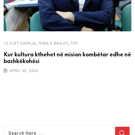
,
,
15 VJET SHENJA
TEMA E MUAJIT
TOP
Kur kultura kthehet në mision kombëtar edhe në
bashkëkohësi
APRIL 30, 2026