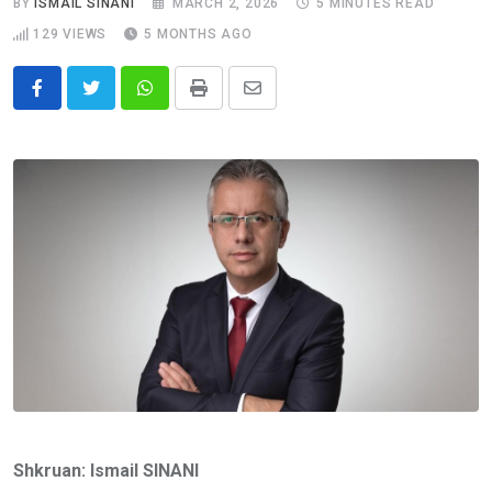
BY
ISMAIL SINANI
MARCH 2, 2026
5 MINUTES READ
129
VIEWS
5 MONTHS AGO
Whatsapp
Print
Share
via
Email
Shkruan: Ismail SINANI