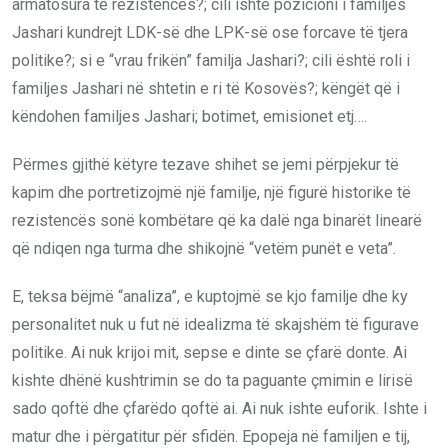
armatosura të rezistencës?; cili ishte pozicioni i familjes
Jashari kundrejt LDK-së dhe LPK-së ose forcave të tjera
politike?; si e “vrau frikën” familja Jashari?; cili është roli i
familjes Jashari në shtetin e ri të Kosovës?; këngët që i
këndohen familjes Jashari; botimet, emisionet etj….
Përmes gjithë këtyre tezave shihet se jemi përpjekur të
kapim dhe portretizojmë një familje, një figurë historike të
rezistencës sonë kombëtare që ka dalë nga binarët linearë
që ndiqen nga turma dhe shikojnë “vetëm punët e veta”.
E, teksa bëjmë “analiza”, e kuptojmë se kjo familje dhe ky
personalitet nuk u fut në idealizma të skajshëm të figurave
politike. Ai nuk krijoi mit, sepse e dinte se çfarë donte. Ai
kishte dhënë kushtrimin se do ta paguante çmimin e lirisë
sado qoftë dhe çfarëdo qoftë ai. Ai nuk ishte euforik. Ishte i
matur dhe i përgatitur për sfidën. Epopeja në familjen e tij,