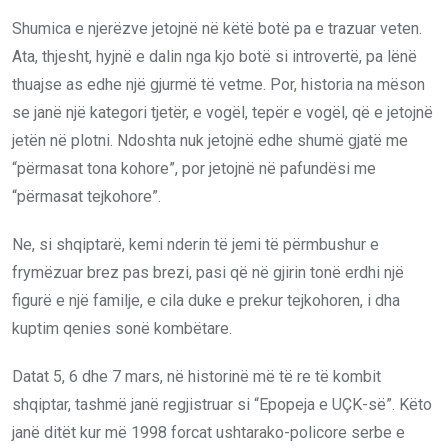
Shumica e njerëzve jetojnë në këtë botë pa e trazuar veten.
Ata, thjesht, hyjnë e dalin nga kjo botë si introvertë, pa lënë
thuajse as edhe një gjurmë të vetme. Por, historia na mëson
se janë një kategori tjetër, e vogël, tepër e vogël, që e jetojnë
jetën në plotni. Ndoshta nuk jetojnë edhe shumë gjatë me
“përmasat tona kohore”, por jetojnë në pafundësi me
“përmasat tejkohore”.
Ne, si shqiptarë, kemi nderin të jemi të përmbushur e
frymëzuar brez pas brezi, pasi që në gjirin tonë erdhi një
figurë e një familje, e cila duke e prekur tejkohoren, i dha
kuptim qenies sonë kombëtare.
Datat 5, 6 dhe 7 mars, në historinë më të re të kombit
shqiptar, tashmë janë regjistruar si “Epopeja e UÇK-së”. Këto
janë ditët kur më 1998 forcat ushtarako-policore serbe e