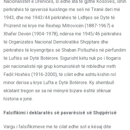
Nacionalistët e Drenicës, si edhe ata të gjithë Kosovës, ishin
përkrahës të qeverisë kuislinge me seli në Tiranë deri më
1943, dhe më 1943/44 përkrahës të Lidhjes së Dytë të
Prizrenit në krye me Rexhep Mitrovicën (1887-1967) e
Xhafer Devën (1904-1978), ndërsa më 1945/46 përkrahës
të Organizatës Nacional Demokratike Shqiptare dhe
përkrahës të kryengritjes së Shaban Polluzhës në përfundim
të Luftës së Dytë Botërore. Sigurisht këtu nuk po i llogaris
për nacionalistë një grup komunistësh të mbledhur rreth
Fadil Hoxhës (1916-2000), të cilët edhe ashtu kishin rol
minor derisa u krye Lufta e Dytë Botërore. Ky shembull
eklatant tregon se sa në mënyrë bizare është shkruar
historia e jonë.
Falsifikimi i deklaratës së pavarësisë së Shqipërisë
Vargu i falsifikimeve me te cilat edhe sot e kësaj dite