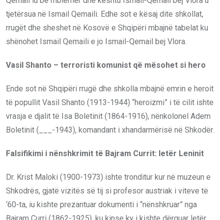
Qemail iu bë mbiemër dhe kështu Ismail-Qemail bej Vlora u
tjetërsua në Ismail Qemaili. Edhe sot e kësaj dite shkollat,
rrugët dhe sheshet në Kosovë e Shqipëri mbajnë tabelat ku
shënohet Ismail Qemaili e jo Ismail-Qemail bej Vlora.
Vasil Shanto – terroristi komunist që mësohet si hero
Ende sot në Shqipëri rrugë dhe shkolla mbajnë emrin e heroit
të popullit Vasil Shanto (1913-1944) “heroizmi” i të cilit ishte
vrasja e djalit të Isa Boletinit (1864-1916), nënkolonel Adem
Boletinit (___-1943), komandant i xhandarmërisë në Shkodër.
Falsifikimi i nënshkrimit të Bajram Currit: letër Leninit
Dr. Krist Maloki (1900-1973) ishte tronditur kur në muzeun e
Shkodrës, gjatë vizitës së tij si profesor austriak i viteve të
‘60-ta, iu kishte prezantuar dokumenti i “nënshkruar” nga
Bajram Curri (1862-1925), ku kinse ky i kishte dërguar letër