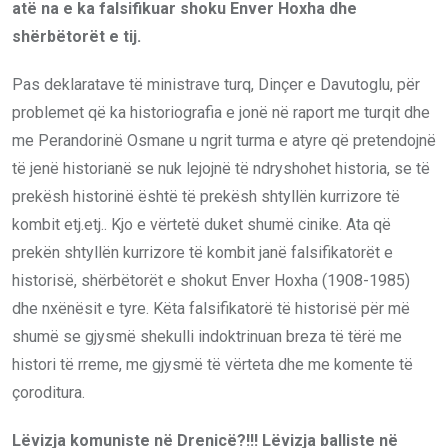
atë na e ka falsifikuar shoku Enver Hoxha dhe
shërbëtorët e tij.
Pas deklaratave të ministrave turq, Dinçer e Davutoglu, për
problemet që ka historiografia e jonë në raport me turqit dhe
me Perandorinë Osmane u ngrit turma e atyre që pretendojnë
të jenë historianë se nuk lejojnë të ndryshohet historia, se të
prekësh historinë është të prekësh shtyllën kurrizore të
kombit etj.etj.. Kjo e vërtetë duket shumë cinike. Ata që
prekën shtyllën kurrizore të kombit janë falsifikatorët e
historisë, shërbëtorët e shokut Enver Hoxha (1908-1985)
dhe nxënësit e tyre. Këta falsifikatorë të historisë për më
shumë se gjysmë shekulli indoktrinuan breza të tërë me
histori të rreme, me gjysmë të vërteta dhe me komente të
çoroditura.
Lëvizja komuniste në Drenicë?!!! Lëvizja balliste në