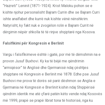
“Hazreti” Leninit (1871-1924). Krist Maloku pohon se e
kishte njohur personalisht Bajram Currin dhe se Bajram Curri
ishte analfabet dhe kurrë nuk kishte vënë nënshkrim.
Natyrisht, ky fakt nuk e zvogëlon rolin e Bajram Currit në
dërgimin nëpër shkolla të të rinjve shqiptarë nga Kosova.
Falsifikimi për Kongresin e Berlinit
Vargu i falsifikimeve është i gjatë, por më të dëmshmin na e
provon Jusuf Buxhovi. Ky ka të bëjë me qëndrimin
“armiqësor” të Anglisë dhe Gjermanisë ndaj çështjes
shqiptare në Kongresin e Berlinit më 1878. Edhe pse Jusuf
Buxhovi me prova të dorës së parë dëshmon se Anglia e
Gjermania në Kongresin e Brerlinit kishin ndaj Shqipërisë
qëndrim identik me atë çfarë patën këto vende ndaj Kosovës
më 1999, prapë se prapë librat tona të historisë, nga ku