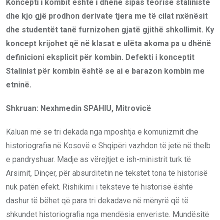
Koncepti i kombit është i dhënë sipas teorisë staliniste
dhe kjo gjë prodhon derivate tjera me të cilat nxënësit
dhe studentët tanë furnizohen gjatë gjithë shkollimit. Ky
koncept krijohet që në klasat e ulëta akoma pa u dhënë
definicioni eksplicit për kombin. Defekti i konceptit
Stalinist për kombin është se ai e barazon kombin me
etninë.
Shkruan: Nexhmedin SPAHIU, Mitrovicë
Kaluan më se tri dekada nga mposhtja e komunizmit dhe
historiografia në Kosovë e Shqipëri vazhdon të jetë në thelb
e pandryshuar. Madje as vërejtjet e ish-ministrit turk të
Arsimit, Dinçer, për absurditetin në tekstet tona të historisë
nuk patën efekt. Rishikimi i teksteve të historisë është
dashur të bëhet që para tri dekadave në mënyrë që të
shkundet historiografia nga mendësia enveriste. Mundësitë