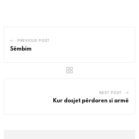
via
Email
PREVIOUS POST
Sëmbim
NEXT POST
Kur dosjet përdoren si armë