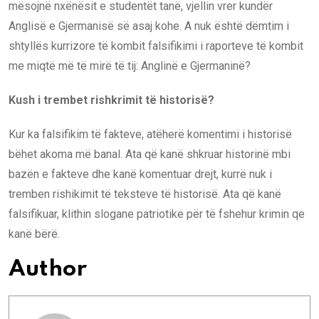
mësojnë nxënësit e studentët tanë, vjellin vrer kundër
Anglisë e Gjermanisë së asaj kohe. A nuk është dëmtim i
shtyllës kurrizore të kombit falsifikimi i raporteve të kombit
me miqtë më të mirë të tij: Anglinë e Gjermaninë?
Kush i trembet rishkrimit të historisë?
Kur ka falsifikim të fakteve, atëherë komentimi i historisë
bëhet akoma më banal. Ata që kanë shkruar historinë mbi
bazën e fakteve dhe kanë komentuar drejt, kurrë nuk i
tremben rishikimit të teksteve të historisë. Ata që kanë
falsifikuar, klithin slogane patriotike për të fshehur krimin qe
kanë bërë.
Author