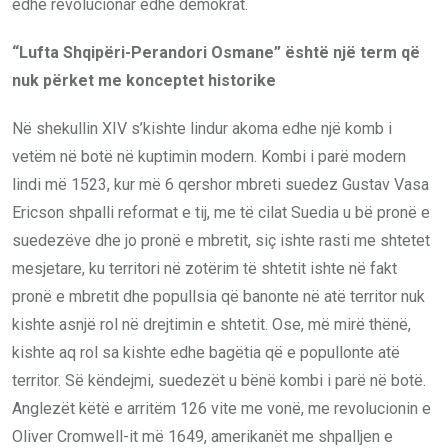
edhe revolucionar edhe demokrat.
“Lufta Shqipëri-Perandori Osmane” është një term që
nuk përket me konceptet historike
Në shekullin XIV s’kishte lindur akoma edhe një komb i
vetëm në botë në kuptimin modern. Kombi i parë modern
lindi më 1523, kur më 6 qershor mbreti suedez Gustav Vasa
Ericson shpalli reformat e tij, me të cilat Suedia u bë pronë e
suedezëve dhe jo pronë e mbretit, siç ishte rasti me shtetet
mesjetare, ku territori në zotërim të shtetit ishte në fakt
pronë e mbretit dhe popullsia që banonte në atë territor nuk
kishte asnjë rol në drejtimin e shtetit. Ose, më mirë thënë,
kishte aq rol sa kishte edhe bagëtia që e popullonte atë
territor. Së këndejmi, suedezët u bënë kombi i parë në botë.
Anglezët këtë e arritëm 126 vite me vonë, me revolucionin e
Oliver Cromwell-it më 1649, amerikanët me shpalljen e