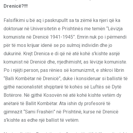
Drenicë?!!!
Falsifikimi u bë aq i paskrupullt sa ta zëmë ka njeri që ka
doktoruar në Universitetin e Prishtinës me temën “Lëvizja
komuniste në Drenicë 1941-1945”. Emrin nuk po i përmendi
për të mos krijuar idenë se po sulmoj individin dhe jo
dukurinë. Krejt Drenica e di që në atë kohë s’kishte asnjë
komunist në Drenicë dhe, rrjedhimisht, as lëvizje komuniste.
Po i njëjti person, pas rënies së komunizmit, e shkroi librin
“Balli Kombëtar në Drenicë”, duke i konsideruar si ballistë të
gjithë nacionalistët shqiptarë të kohës së Luftës së Dytë
Botërore. Në gjithë Kosovën në atë kohë kishte vetëm dy
anëtarë të Ballit Kombëtar. Ata ishin dy profesorë të
gjimnazit “Sami Frashëri” në Prishtinë, kurse në Drenicë
s’kishte as edhe një ballist të vetëm.