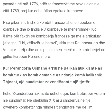
pavarësisë më 1776, ndërsa francezët me revolucionin e
vitit 1789, prej kur edhe fillon epoka e kombeve.
Pse pikërisht lindja e kombit francez shënon epokën e
kombeve dhe jo lindja e 3 kombeve të mëhershme? Kjo
është për faktin se kombbërja franceze qe më e artikuluar
(sllogani “Liri, vëllazëri e barazi”, shkrimet Rousseau-os dhe
Voltaire-it etj.) dhe se u pasua menjëherë me komb-bërjet në
gjithë Europën Perëndimore.
Kur Perandoria Osmane arriti në Ballkan nuk kishte as
komb turk as komb osman e as ndonjë komb ballkanik.
Thjesht, një sundimtar zëvendësonte një tjetër.
Edhe Skënderbeu nuk ishte udhëheqës kombëtar, por vetëm
një sundimtar. Në shekullin XIX ai u shndërrua në një
kryehero kombëtar nga rilindësit shqiptarë me qëllim