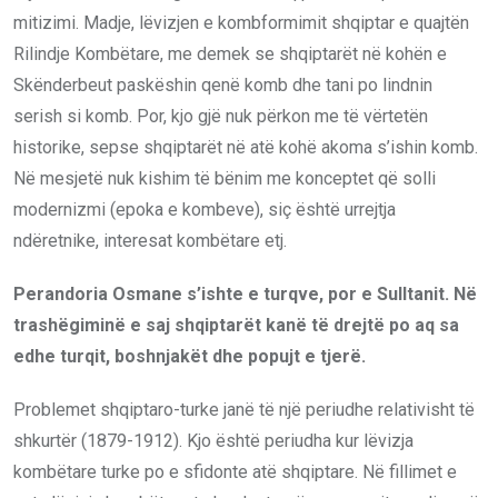
mitizimi. Madje, lëvizjen e kombformimit shqiptar e quajtën
Rilindje Kombëtare, me demek se shqiptarët në kohën e
Skënderbeut paskëshin qenë komb dhe tani po lindnin
serish si komb. Por, kjo gjë nuk përkon me të vërtetën
historike, sepse shqiptarët në atë kohë akoma s’ishin komb.
Në mesjetë nuk kishim të bënim me konceptet që solli
modernizmi (epoka e kombeve), siç është urrejtja
ndëretnike, interesat kombëtare etj.
Perandoria Osmane s’ishte e turqve, por e Sulltanit. Në
trashëgiminë e saj shqiptarët kanë të drejtë po aq sa
edhe turqit, boshnjakët dhe popujt e tjerë.
Problemet shqiptaro-turke janë të një periudhe relativisht të
shkurtër (1879-1912). Kjo është periudha kur lëvizja
kombëtare turke po e sfidonte atë shqiptare. Në fillimet e