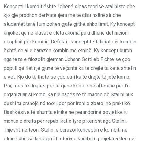
Koncepti i kombit është i dhënë sipas teorisë staliniste dhe
kjo gjë prodhon derivate tjera me të cilat nxënësit dhe
studentët tanë furnizohen gjatë gjithë shkollimit. Ky koncept
krijohet që në klasat e ulëta akoma pa u dhënë definicioni
eksplicit për kombin. Defekti i konceptit Stalinist për kombin
është se ai e barazon kombin me etninë. Ky koncept buron
nga teza e filozofit gjerman Johann Gottlieb Fichte se çdo
popull që flet një gjuhë të veçantë ka të drejtë ta ketë shtetin
e vet. Kjo do të thotë se çdo etni ka të drejtë të jetë komb.
Por, mes të drejtës për të qenë komb dhe aftësisë për t’u
organizuar si komb, ka një hapësirë të madhe që Stalini nuk
deshi ta pranojë në teori, por për ironi e zbatoi në praktikë.
Bashkësive të shumta etnike në perandorinë sovjetike iu
mohua e drejta për republikat e tyre pikërisht nga Stalini.
Thjesht, në teori, Stalini e barazoi konceptin e kombit me
etninë dhe se këndejmi historia e kombit u projektua deri në