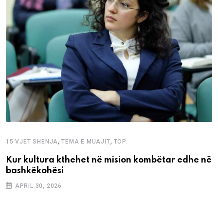
,
,
15 VJET SHENJA
TEMA E MUAJIT
TOP
Kur kultura kthehet në mision kombëtar edhe në
bashkëkohësi
APRIL 30, 2026