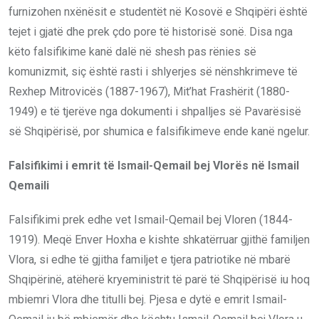
furnizohen nxënësit e studentët në Kosovë e Shqipëri është
tejet i gjatë dhe prek çdo pore të historisë sonë. Disa nga
këto falsifikime kanë dalë në shesh pas rënies së
komunizmit, siç është rasti i shlyerjes së nënshkrimeve të
Rexhep Mitrovicës (1887-1967), Mit’hat Frashërit (1880-
1949) e të tjerëve nga dokumenti i shpalljes së Pavarësisë
së Shqipërisë, por shumica e falsifikimeve ende kanë ngelur.
Falsifikimi i emrit të Ismail-Qemail bej Vlorës në Ismail
Qemaili
Falsifikimi prek edhe vet Ismail-Qemail bej Vloren (1844-
1919). Meqë Enver Hoxha e kishte shkatërruar gjithë familjen
Vlora, si edhe të gjitha familjet e tjera patriotike në mbarë
Shqipërinë, atëherë kryeministrit të parë të Shqipërisë iu hoq
mbiemri Vlora dhe titulli bej. Pjesa e dytë e emrit Ismail-