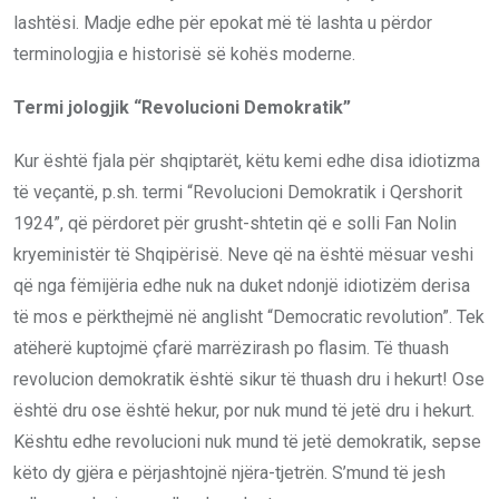
lashtësi. Madje edhe për epokat më të lashta u përdor
terminologjia e historisë së kohës moderne.
Termi jologjik “Revolucioni Demokratik”
Kur është fjala për shqiptarët, këtu kemi edhe disa idiotizma
të veçantë, p.sh. termi “Revolucioni Demokratik i Qershorit
1924”, që përdoret për grusht-shtetin që e solli Fan Nolin
kryeministër të Shqipërisë. Neve që na është mësuar veshi
që nga fëmijëria edhe nuk na duket ndonjë idiotizëm derisa
të mos e përkthejmë në anglisht “Democratic revolution”. Tek
atëherë kuptojmë çfarë marrëzirash po flasim. Të thuash
revolucion demokratik është sikur të thuash dru i hekurt! Ose
është dru ose është hekur, por nuk mund të jetë dru i hekurt.
Kështu edhe revolucioni nuk mund të jetë demokratik, sepse
këto dy gjëra e përjashtojnë njëra-tjetrën. S’mund të jesh