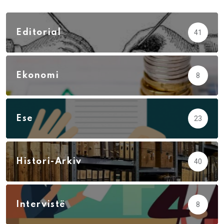
Editorial
41
Ekonomi
8
Ese
23
Histori-Arkiv
40
Intervistë
8