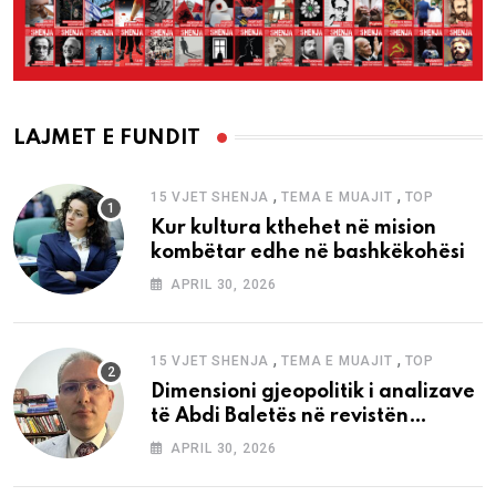
LAJMET E FUNDIT
,
,
15 VJET SHENJA
TEMA E MUAJIT
TOP
Kur kultura kthehet në mision
kombëtar edhe në bashkëkohësi
APRIL 30, 2026
,
,
15 VJET SHENJA
TEMA E MUAJIT
TOP
Dimensioni gjeopolitik i analizave
të Abdi Baletës në revistën
“Shenja”
APRIL 30, 2026