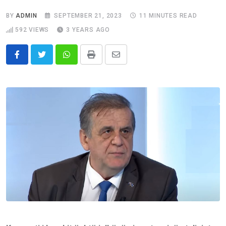
BY
ADMIN
SEPTEMBER 21, 2023
11 MINUTES READ
592
VIEWS
3 YEARS AGO
Whatsapp
Print
Share
via
Email