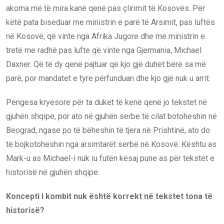
akoma më të mira kanë qenë pas çlirimit të Kosovës. Për
këtë pata biseduar me ministrin e parë të Arsimit, pas luftës
në Kosovë, që vinte nga Afrika Jugore dhe me ministrin e
tretë me radhë pas lufte që vinte nga Gjermania, Michael
Daxner. Që të dy qenë pajtuar që kjo gjë duhet bërë sa më
parë, por mandatet e tyre përfunduan dhe kjo gjë nuk u arrit.
Pengesa kryesore për ta duket të kenë qenë jo tekstet në
gjuhën shqipe, por ato në gjuhën serbe të cilat botoheshin në
Beograd, ngase po të bëheshin të tjera në Prishtinë, ato do
të bojkotoheshin nga arsimtarët serbë në Kosovë. Kështu as
Mark-u as Michael-i nuk iu futën kësaj pune as për tekstet e
historisë në gjuhën shqipe.
Koncepti i kombit nuk është korrekt në tekstet tona të
historisë?