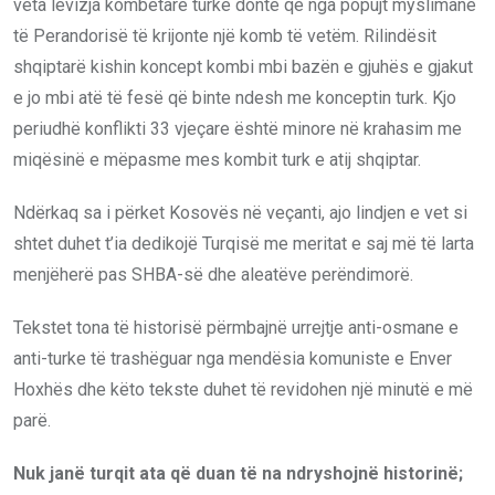
veta lëvizja kombëtare turke donte që nga popujt myslimanë
të Perandorisë të krijonte një komb të vetëm. Rilindësit
shqiptarë kishin koncept kombi mbi bazën e gjuhës e gjakut
e jo mbi atë të fesë që binte ndesh me konceptin turk. Kjo
periudhë konflikti 33 vjeçare është minore në krahasim me
miqësinë e mëpasme mes kombit turk e atij shqiptar.
Ndërkaq sa i përket Kosovës në veçanti, ajo lindjen e vet si
shtet duhet t’ia dedikojë Turqisë me meritat e saj më të larta
menjëherë pas SHBA-së dhe aleatëve perëndimorë.
Tekstet tona të historisë përmbajnë urrejtje anti-osmane e
anti-turke të trashëguar nga mendësia komuniste e Enver
Hoxhës dhe këto tekste duhet të revidohen një minutë e më
parë.
Nuk janë turqit ata që duan të na ndryshojnë historinë;