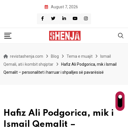
Skip
August 7, 2026
to
content
revistashenja.com
Blog
Tema e muajit
Ismail
Qemali, ati i kombit shqiptar
Hafiz Ali Podgorica, mik i Ismail
Qemalit – personalitet i harruar i shpalljes së pavarësisë
Hafiz Ali Podgorica, mik i
Ismail Qemalit –