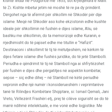
kishte lindur në Podgoricë më 1855, sot kryeqendra e Malit
të Zi. Kishte mbetur jetim në moshë të re pa dy prindërit.
Dërgohet nga të afërmit për shkollim në Shkodër për dije
islame. Meqë në Shkodër aso kohe ekzistonin edhe kushte
ideale për shkollimin në fushën e dijes islame, Aliu, së
bashku me shkollimin, do ta memorizojë edhe Kuranin, e
rrjedhimisht do të pajiset edhe me titullin e “Hafizit”.
Destinaconi i shkollimit të tij të mëtutjeshëm, në kërkim të
dijes fetare islame dhe fushës juridike, do të jetë Stambolli.
Periudha e qëndrimit të tij në Stamboll nga ai shfrytëzohet
për fushën e dijes dhe përgatitjes në aspektin kombëtar,
sepse – siç edhe dihej – në Stamboll në këtë periudhë
vepronin edhe një numër i konsiderueshëm i veprimtarëve
tanë të Rilindjes Kombëtare Shqiptare, si: Ismail Qemali, Jani
Vreto, Vëllezërit Frashëri etj., prej të cilëve sigurisht se do të
marrë ndihmë intelektuale, e me vonë edhe logjistike. Me