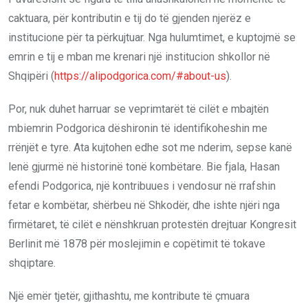
caktuara, për kontributin e tij do të gjenden njerëz e
institucione për ta përkujtuar. Nga hulumtimet, e kuptojmë se
emrin e tij e mban me krenari një institucion shkollor në
Shqipëri (
https://alipodgorica.com/#about-us
).
Por, nuk duhet harruar se veprimtarët të cilët e mbajtën
mbiemrin Podgorica dëshironin të identifikoheshin me
rrënjët e tyre. Ata kujtohen edhe sot me nderim, sepse kanë
lenë gjurmë në historinë tonë kombëtare. Bie fjala, Hasan
efendi Podgorica, një kontribuues i vendosur në rrafshin
fetar e kombëtar, shërbeu në Shkodër, dhe ishte njëri nga
firmëtaret, të cilët e nënshkruan protestën drejtuar Kongresit
Berlinit më 1878 për moslejimin e copëtimit të tokave
shqiptare.
Një emër tjetër, gjithashtu, me kontribute të çmuara