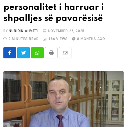
personalitet i harruar i
shpalljes së pavarësisë
BY
NURIDIN AHMETI
NOVEMBER 26, 2025
9 MINUTES READ
186
VIEWS
8 MONTHS AGO
Whatsapp
Print
Share
via
Email