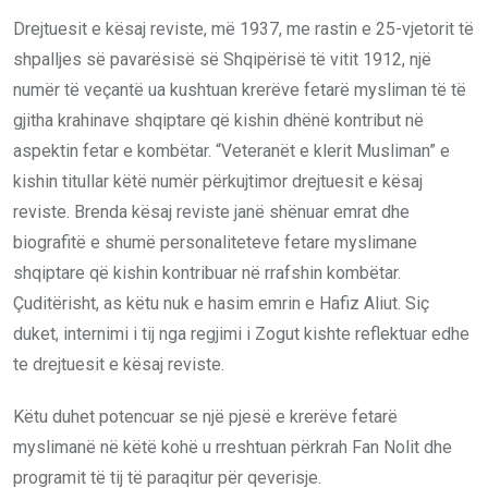
Drejtuesit e kësaj reviste, më 1937, me rastin e 25-vjetorit të
shpalljes së pavarësisë së Shqipërisë të vitit 1912, një
numër të veçantë ua kushtuan krerëve fetarë mysliman të të
gjitha krahinave shqiptare që kishin dhënë kontribut në
aspektin fetar e kombëtar. “Veteranët e klerit Musliman” e
kishin titullar këtë numër përkujtimor drejtuesit e kësaj
reviste. Brenda kësaj reviste janë shënuar emrat dhe
biografitë e shumë personaliteteve fetare myslimane
shqiptare që kishin kontribuar në rrafshin kombëtar.
Çuditërisht, as këtu nuk e hasim emrin e Hafiz Aliut. Siç
duket, internimi i tij nga regjimi i Zogut kishte reflektuar edhe
te drejtuesit e kësaj reviste.
Këtu duhet potencuar se një pjesë e krerëve fetarë
myslimanë në këtë kohë u rreshtuan përkrah Fan Nolit dhe
programit të tij të paraqitur për qeverisje.