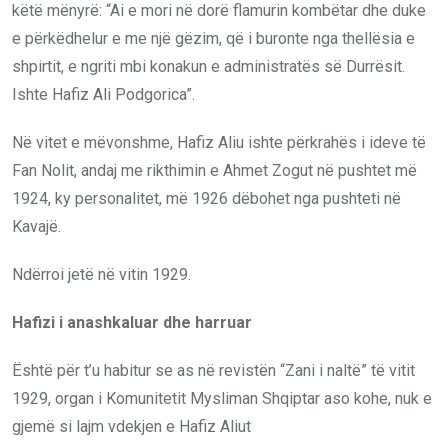
këtë mënyrë: “Ai e mori në dorë flamurin kombëtar dhe duke
e përkëdhelur e me një gëzim, që i buronte nga thellësia e
shpirtit, e ngriti mbi konakun e administratës së Durrësit.
Ishte Hafiz Ali Podgorica”.
Në vitet e mëvonshme, Hafiz Aliu ishte përkrahës i ideve të
Fan Nolit, andaj me rikthimin e Ahmet Zogut në pushtet më
1924, ky personalitet, më 1926 dëbohet nga pushteti në
Kavajë.
Ndërroi jetë në vitin 1929.
Hafizi i anashkaluar dhe harruar
Është për t’u habitur se as në revistën “Zani i naltë” të vitit
1929, organ i Komunitetit Mysliman Shqiptar aso kohe, nuk e
gjemë si lajm vdekjen e Hafiz Aliut