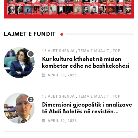
LAJMET E FUNDIT
,
,
15 VJET SHENJA
TEMA E MUAJIT
TOP
Kur kultura kthehet në mision
kombëtar edhe në bashkëkohësi
APRIL 30, 2026
,
,
15 VJET SHENJA
TEMA E MUAJIT
TOP
Dimensioni gjeopolitik i analizave
të Abdi Baletës në revistën
“Shenja”
APRIL 30, 2026