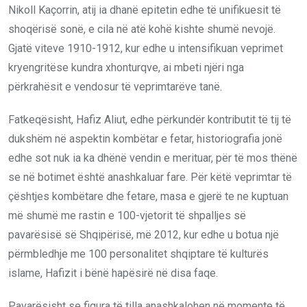
Nikoll Kaçorrin, atij ia dhanë epitetin edhe të unifikuesit të
shoqërisë sonë, e cila në atë kohë kishte shumë nevojë.
Gjatë viteve 1910-1912, kur edhe u intensifikuan veprimet
kryengritëse kundra xhonturqve, ai mbeti njëri nga
përkrahësit e vendosur të veprimtarëve tanë.
Fatkeqësisht, Hafiz Aliut, edhe përkundër kontributit të tij të
dukshëm në aspektin kombëtar e fetar, historiografia jonë
edhe sot nuk ia ka dhënë vendin e merituar, për të mos thënë
se në botimet është anashkaluar fare. Për këtë veprimtar të
çështjes kombëtare dhe fetare, masa e gjerë te ne kuptuan
më shumë me rastin e 100-vjetorit të shpalljes së
pavarësisë së Shqipërisë, më 2012, kur edhe u botua një
përmbledhje me 100 personalitet shqiptare të kulturës
islame, Hafizit i bënë hapësirë në disa faqe.
Pavarësisht se figura të tilla anashkalohen në momente të