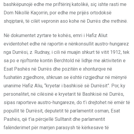
bashkëpunojë edhe me priftërinj katolikë, siç ishte rasti me
Dom Nikollë Kaçorrin, por edhe me prijës ortodoksë
shqiptarë, të cilët vepronin aso kohe në Durrës dhe rrethinë.
Në dokumentet zyrtare te kohës, emri i Hafiz Aliut
evidentohet edhe në raportin e nënkonsullit austro-hungarez
nga Durrësi, z. Rudnay, i cili në muajin shkurt të vitit 1912, tek
sa po e njoftonte kontin Berchtold në lidhje me aktivitetin e
Esat Pashës në Durrës dhe pozitën e xhonturqve në
fushatën zgjedhore, shkruan se është rizgjedhur në mënyrë
unanime Hafiz Aliu, “kryetar i bashkisë së Durrësit”. Por, ky
personalitet, në cilësinë e kryetarit të Bashkisë në Durrës,
sipas raporteve austro-hungareze, do t’i drejtohet në emër të
popullit të Durrësit, deputetit të parlamentit osman, Esat
Pashës, që t’ia përcjellë Sulltanit dhe parlamentit
falënderimet për marrjen parasysh të kërkesave të