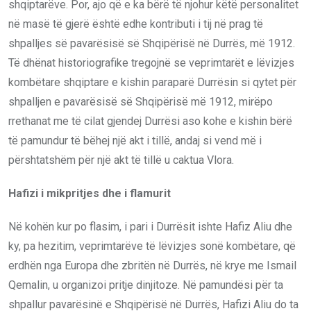
shqiptarëve. Por, ajo që e ka bërë të njohur këtë personalitet
në masë të gjerë është edhe kontributi i tij në prag të
shpalljes së pavarësisë së Shqipërisë në Durrës, më 1912.
Të dhënat historiografike tregojnë se veprimtarët e lëvizjes
kombëtare shqiptare e kishin paraparë Durrësin si qytet për
shpalljen e pavarësisë së Shqipërisë më 1912, mirëpo
rrethanat me të cilat gjendej Durrësi aso kohe e kishin bërë
të pamundur të bëhej një akt i tillë, andaj si vend më i
përshtatshëm për një akt të tillë u caktua Vlora.
Hafizi i mikpritjes dhe i flamurit
Në kohën kur po flasim, i pari i Durrësit ishte Hafiz Aliu dhe
ky, pa hezitim, veprimtarëve të lëvizjes sonë kombëtare, që
erdhën nga Europa dhe zbritën në Durrës, në krye me Ismail
Qemalin, u organizoi pritje dinjitoze. Në pamundësi për ta
shpallur pavarësinë e Shqipërisë në Durrës, Hafizi Aliu do ta