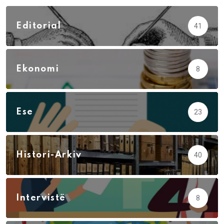
Editorial
41
Ekonomi
8
Ese
23
Histori-Arkiv
40
Intervistë
8