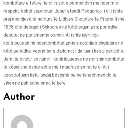
kombëtare e fetare, të cilin sot e përmendim me nderim e
respekt, është veprimtari Jusuf efendi Podgorica, i cili ishte
prej mendjeve të ndritura të Lidhjes Shqiptare të Prizrenit më
1878 dhe delegat i Shkodrës në këtë organizim, por edhe
deputet në parlamentin osman. Ai ishte njëri nga
kontribuuesit në ndërkombëtarizmin e çështjes shqiptare në
këtë periudhë, veprimtar e diplomat i dalluar i kësaj periudhe.
Jemi të bindur se numri i kontribuuesve në rrafshin kombëtar
të kësaj ane është edhe më i madh se emrat të cilët i
apostrofuam këtu, andaj besojmë se në të ardhmen do të
vihen në pah edhe emra të tjerë.
Author