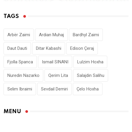
TAGS
Arbër Zaimi
Ardian Muhaj
Bardhyl Zaimi
Daut Dauti
Ditar Kabashi
Edison Çeraj
Fjolla Spanca
Ismail SINANI
Lulzim Hoxha
Nuredin Nazarko
Qerim Lita
Salajdin Salihu
Selim Ibraimi
Sevdail Demiri
Çelo Hoxha
MENU