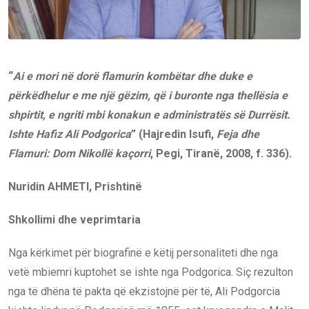
“
Ai e mori në dorë flamurin kombëtar dhe duke e
përkëdhelur e me një gëzim, që i buronte nga thellësia e
shpirtit, e ngriti mbi konakun e administratës së Durrësit.
Ishte Hafiz Ali Podgorica
” (Hajredin Isufi,
Feja dhe
Flamuri: Dom Nikollë kaçorri
, Pegi, Tiranë, 2008, f. 336).
Nuridin AHMETI, Prishtinë
Shkollimi dhe veprimtaria
Nga kërkimet për biografinë e këtij personaliteti dhe nga
vetë mbiemri kuptohet se ishte nga Podgorica. Siç rezulton
nga të dhëna të pakta që ekzistojnë për të, Ali Podgorcia