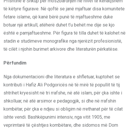
Prishtinë e Shkup për moszbardhjen në nivel të kënaqshëm
të këtyre figurave. Në qoftë se janë mjaftuar disa komunitete
fetare islame, që kanë bërë punë të mjaftueshme duke
botuar një artikull, atëherë duhet t’u behët me dije se kjo
është e pamjaftueshme. Për figura të tilla duhet të kalohet në
stadin e studimeve monografike nga njerëzit profesionistë,
të cilët i njohin burimet arkivore dhe literaturën përkatëse.
Përfundim
Nga dokumentacioni dhe literatura e shfletuar, kuptohet se
kontributi i Hafiz Ali Podgoricës në të mirë të popullit të tij
shtrihet kryesisht në tri rrafshe, në atë islam, për çka ishte i
shkolluar, në atë arsimor e pedagogjik, si dhe në rrafshin
kombëtar, për çka e ndjeu si obligim në rrethanat për të cilat
ishte vendi. Bashkëpunimi intensiv, nga vitit 1905, me
veprimtarë të çështjes kombëtare, dhe sidomos më Dom