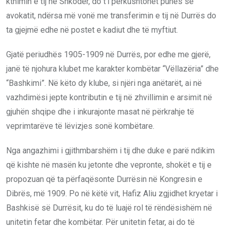
kthimin e tij në Shkodër, do t’i përkushtohet punës së
avokatit, ndërsa më vonë me transferimin e tij në Durrës do
ta gjejmë edhe në postet e kadiut dhe të myftiut.
Gjatë periudhës 1905-1909 në Durrës, por edhe me gjerë,
janë të njohura klubet me karakter kombëtar “Vëllazëria” dhe
“Bashkimi”. Në këto dy klube, si njëri nga anëtarët, ai në
vazhdimësi jepte kontributin e tij në zhvillimin e arsimit në
gjuhën shqipe dhe i inkurajonte masat në përkrahje të
veprimtarëve të lëvizjes sonë kombëtare.
Nga angazhimi i gjithmbarshëm i tij dhe duke e parë ndikim
që kishte në masën ku jetonte dhe vepronte, shokët e tij e
propozuan që ta përfaqësonte Durrësin në Kongresin e
Dibrës, më 1909. Po në këtë vit, Hafiz Aliu zgjidhet kryetar i
Bashkisë së Durrësit, ku do të luajë rol të rëndësishëm në
unitetin fetar dhe kombëtar. Për unitetin fetar, ai do të