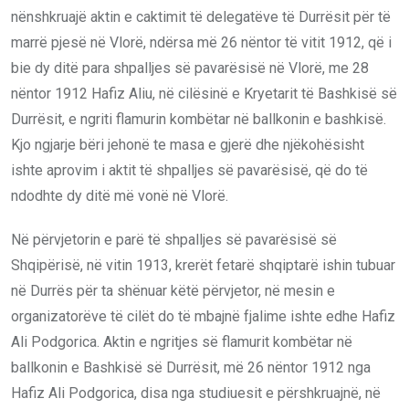
nënshkruajë aktin e caktimit të delegatëve të Durrësit për të
marrë pjesë në Vlorë, ndërsa më 26 nëntor të vitit 1912, që i
bie dy ditë para shpalljes së pavarësisë në Vlorë, me 28
nëntor 1912 Hafiz Aliu, në cilësinë e Kryetarit të Bashkisë së
Durrësit, e ngriti flamurin kombëtar në ballkonin e bashkisë.
Kjo ngjarje bëri jehonë te masa e gjerë dhe njëkohësisht
ishte aprovim i aktit të shpalljes së pavarësisë, që do të
ndodhte dy ditë më vonë në Vlorë.
Në përvjetorin e parë të shpalljes së pavarësisë së
Shqipërisë, në vitin 1913, krerët fetarë shqiptarë ishin tubuar
në Durrës për ta shënuar këtë përvjetor, në mesin e
organizatorëve të cilët do të mbajnë fjalime ishte edhe Hafiz
Ali Podgorica. Aktin e ngritjes së flamurit kombëtar në
ballkonin e Bashkisë së Durrësit, më 26 nëntor 1912 nga
Hafiz Ali Podgorica, disa nga studiuesit e përshkruajnë, në