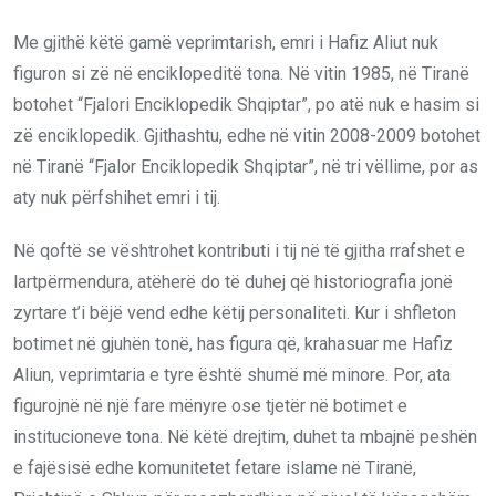
Me gjithë këtë gamë veprimtarish, emri i Hafiz Aliut nuk
figuron si zë në enciklopeditë tona. Në vitin 1985, në Tiranë
botohet “Fjalori Enciklopedik Shqiptar”, po atë nuk e hasim si
zë enciklopedik. Gjithashtu, edhe në vitin 2008-2009 botohet
në Tiranë “Fjalor Enciklopedik Shqiptar”, në tri vëllime, por as
aty nuk përfshihet emri i tij.
Në qoftë se vështrohet kontributi i tij në të gjitha rrafshet e
lartpërmendura, atëherë do të duhej që historiografia jonë
zyrtare t’i bëjë vend edhe këtij personaliteti. Kur i shfleton
botimet në gjuhën tonë, has figura që, krahasuar me Hafiz
Aliun, veprimtaria e tyre është shumë më minore. Por, ata
figurojnë në një fare mënyre ose tjetër në botimet e
institucioneve tona. Në këtë drejtim, duhet ta mbajnë peshën
e fajësisë edhe komunitetet fetare islame në Tiranë,