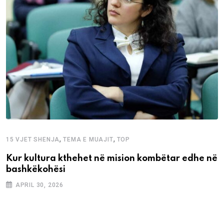
,
,
15 VJET SHENJA
TEMA E MUAJIT
TOP
Kur kultura kthehet në mision kombëtar edhe në
bashkëkohësi
APRIL 30, 2026